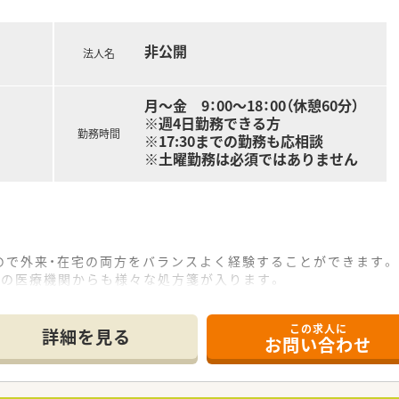
非公開
法人名
月～金 9：00～18：00（休憩60分）
※週4日勤務できる方
勤務時間
※17:30までの勤務も応相談
※土曜勤務は必須ではありません
ので外来・在宅の両方をバランスよく経験することができます。
外の医療機関からも様々な処方箋が入ります。
この求人に
子育て中の方・ご家庭との両立をご負担なく叶えたい方におスス
詳細を見る
お問い合わせ
定も立てやすく、メリハリをつけてご就業いただけます。