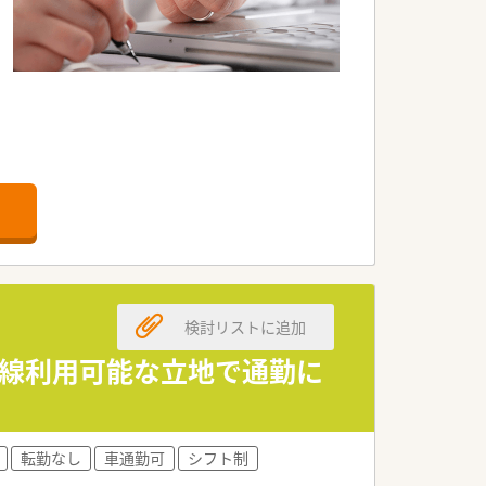
院門前・医療モール・CL門前）ので、
が出来ます。
検討リストに追加
2線利用可能な立地で通勤に
転勤なし
車通勤可
シフト制