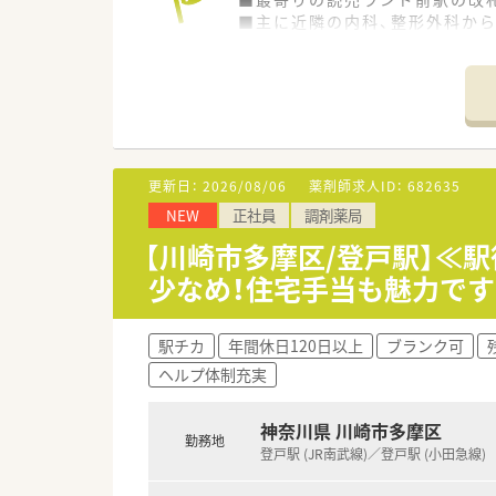
■主に近隣の内科、整形外科から
■薬剤師は常勤3名、パート4名
【法人特徴について】
■川崎市高津区を中心に、調剤薬
■創業250年の長い歴史を持ち
■地域の健康フェア開催や地元
更新日：
2026/08/06
薬剤師求人ID：
682635
【求人情報について】
NEW
正社員
調剤薬局
■これまでのご経験や能力をしっ
■年間休日は117日で、日曜祝
【川崎市多摩区/登戸駅】≪駅
■退職金制度や充実した研修制
少なめ！住宅手当も魅力です
【想定される業務内容】
■調剤、監査、服薬指導といった
駅チカ
年間休日120日以上
ブランク可
■在宅業務は行っていないため
ヘルプ体制充実
■一人当たりの受付枚数を約23
神奈川県 川崎市多摩区
勤務地
登戸駅 (JR南武線)／登戸駅 (小田急線)