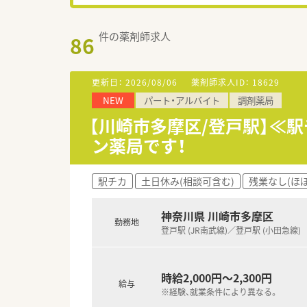
件の薬剤師求人
86
更新日：
2026/08/06
薬剤師求人ID：
18629
NEW
パート・アルバイト
調剤薬局
【川崎市多摩区/登戸駅】≪
ン薬局です！
駅チカ
土日休み(相談可含む)
残業なし(ほ
神奈川県 川崎市多摩区
勤務地
登戸駅 (JR南武線)／登戸駅 (小田急線)
時給2,000円～2,300円
給与
※経験、就業条件により異なる。