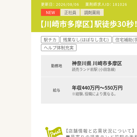
更新日：
2026/08/06
薬剤師求人ID：
181026
NEW
正社員
調剤薬局
【川崎市多摩区】駅徒歩30秒
駅チカ
残業なし(ほぼなし含む)
住宅補助(
ヘルプ体制充実
神奈川県 川崎市多摩区
勤務地
読売ランド前駅 (小田急線)
年収440万円～550万円
給与
※経験、役職により異なる。
【店舗情報と応需状況について】
■最寄りの読売ランド前駅の改