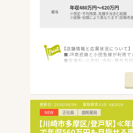
年収480万円～620万円
給与
※想定・平均残業、各種手当含む総額
※経験・役職により異なります（前職考慮
【店舗情報と応需状況について】
■JR南武線と小田急線が利用で
■皮膚科・小児科・内科・整形外
■常勤薬剤師4名と非常勤薬剤師
【法人特徴について】
■川崎市多摩区を中心に20店
■ドラッグストアと調剤薬局の
■調剤業務に専念できる環境を整
更新日：
2026/08/06
薬剤師求人ID：
682628
【求人情報について】
NEW
正社員
調剤薬局
■ご経験やスキルに応じて、管理
■年間休日は120日以上を確保
【川崎市多摩区/登戸駅】≪年
■産休・育休の取得実績も多数
で年収560万円も目指せる