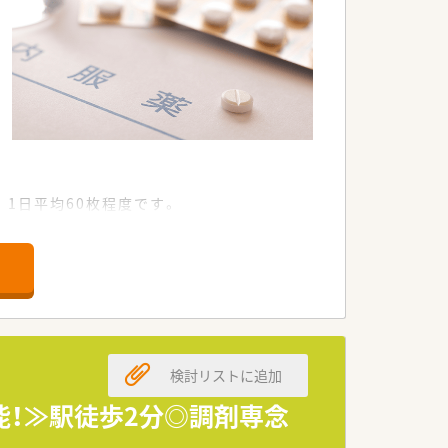
1日平均60枚程度です。
ています。
」を目指します。
。
検討リストに追加
す。
す。
能！≫駅徒歩2分◎調剤専念
境です。