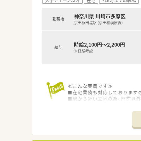
神奈川県 川崎市多摩区
勤務地
京王稲田堤駅 (京王相模原線)
時給2,100円～2,200円
給与
※経験考慮
≪こんな薬局です≫
■在宅業務も対応しております
■駅から近い立地の為、門前以
≪オススメポイント≫
■18時定時での働き方が可能！
■土日休みでプライベートの予