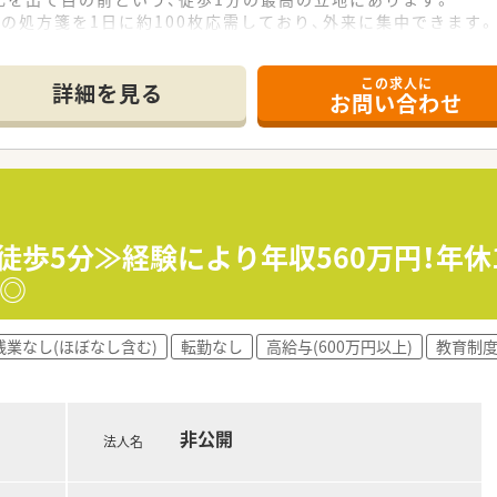
の処方箋を1日に約100枚応需しており、外来に集中できます。
体制で、事務スタッフも3名在籍しており人員は万全です。
この求人に
詳細を見る
お問い合わせ
局とドラッグストアを地域密着型で10店舗展開しています。
、「みなさまにとってのお薬箱」であることを理念としています。
企業との商品開発など、地域共生に深く根差した企業です。
かりと評価し、年収440万円から550万円を想定しています。
日の定休日に加えて他1日休める完全週休2日制です。
徒歩5分≫経験により年収560万円！年休
度、産休育休の取得実績も多数あり安心して働けます。
◎
保険調剤業務全般に加え、OTC医薬品の管理も担当します。
残業なし(ほぼなし含む)
転勤なし
高給与(600万円以上)
教育制
、外来の患者様一人ひとりへの対応にじっくり専念できます。
枚に抑えることで、丁寧なコミュニケーションを重視していま
非公開
法人名