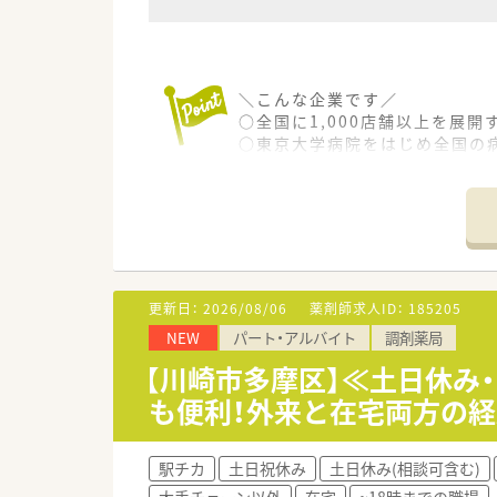
＼こんな企業です／
○全国に1,000店舗以上を展
○東京大学病院をはじめ全国の
病診薬連携を強化することで、
○全店「同一の機械・システム」
スキルUPしたい方にはお勧めも
○長期就業＆自己研讃を続ける
○インターネットを使って処方薬
今後も病院の「敷地内薬局」の
M&Aによる店舗拡大と業界の
更新日：
2026/08/06
薬剤師求人ID：
185205
○どの店舗も、最新システムが整
NEW
パート・アルバイト
調剤薬局
【川崎市多摩区】≪土日休み
も便利！外来と在宅両方の
駅チカ
土日祝休み
土日休み(相談可含む)
大手チェーン以外
在宅
~18時までの職場