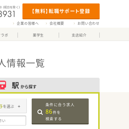
00
（祝日を除く）
【無料】転職サポート登録
企業の皆様へ
会社概要
お問い合わせ
マラボ
薬学生
支店紹介
人情報一覧
駅
から探す
条件に合う求人
与
を選ぶ
86
件を
検索する