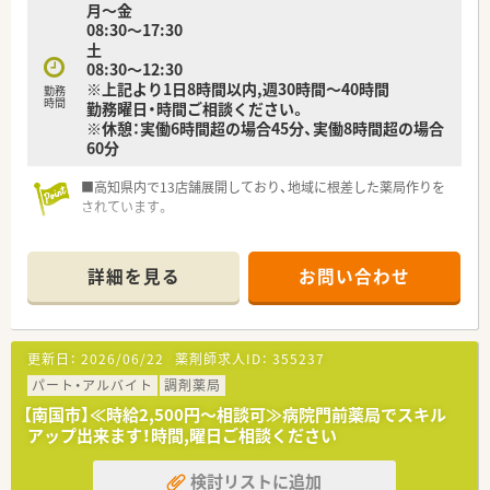
月～金
子の看護休暇・介護休暇が取得可能です。
08:30～17:30
土
★少しでも気になった方はお気軽にお問合せください！
08:30～12:30
※上記より1日8時間以内,週30時間～40時間
勤務
時間
勤務曜日・時間ご相談ください。
※休憩：実働6時間超の場合45分、実働8時間超の場合
60分
■高知県内で13店舗展開しており、地域に根差した薬局作りを
されています。
詳細を見る
お問い合わせ
更新日：
2026/06/22
薬剤師求人ID：
355237
パート・アルバイト
調剤薬局
【南国市】≪時給2,500円～相談可≫病院門前薬局でスキル
アップ出来ます！時間,曜日ご相談ください
検討リストに追加