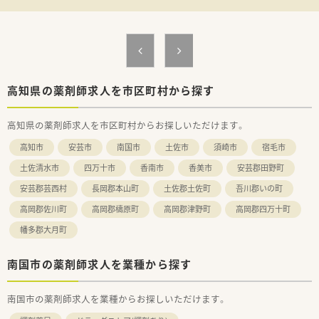
高知県の薬剤師求人を市区町村から探す
高知県の薬剤師求人を市区町村からお探しいただけます。
高知市
安芸市
南国市
土佐市
須崎市
宿毛市
土佐清水市
四万十市
香南市
香美市
安芸郡田野町
安芸郡芸西村
長岡郡本山町
土佐郡土佐町
吾川郡いの町
高岡郡佐川町
高岡郡檮原町
高岡郡津野町
高岡郡四万十町
幡多郡大月町
南国市の薬剤師求人を業種から探す
南国市の薬剤師求人を業種からお探しいただけます。