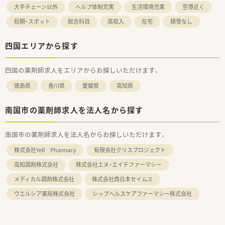
大手チェーン以外
ヘルプ体制充実
生活環境充実
空港近く
短期・スポット
総合科目
高収入
在宅
積雪なし
四国エリアから探す
四国の薬剤師求人をエリアからお探しいただけます。
徳島県
香川県
愛媛県
高知県
南国市の薬剤師求人を法人名から探す
南国市の薬剤師求人を法人名からお探しいただけます。
株式会社Yell Pharmacy
有限会社クリスプロジェクト
高知調剤株式会社
株式会社エヌ・エイチファーマシー
メディカル調剤株式会社
株式会社西日本セイムス
ウエルシア薬局株式会社
シップヘルスケアファーマシー株式会社