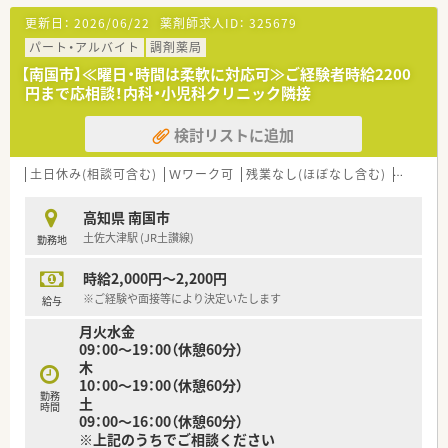
更新日：
2026/06/22
薬剤師求人ID：
325679
パート・アルバイト
調剤薬局
【南国市】≪曜日・時間は柔軟に対応可≫ご経験者時給2200
円まで応相談！内科・小児科クリニック隣接
検討リストに追加
土日休み(相談可含む)
Ｗワーク可
残業なし(ほぼなし含む)
転勤な
高知県 南国市
土佐大津駅 (JR土讃線)
勤務地
時給2,000円～2,200円
※ご経験や面接等により決定いたします
給与
月火水金
09：00～19：00（休憩60分）
木
10：00～19：00（休憩60分）
勤務
土
時間
09：00～16：00（休憩60分）
※上記のうちでご相談ください