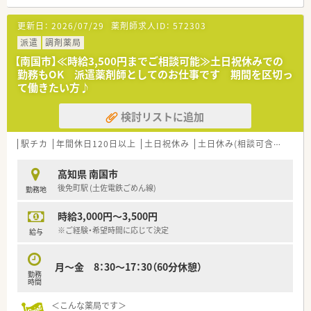
■処方箋による調剤業務、服薬指導、薬剤情報の提供など
■処方箋枚数50～60枚/日
更新日：
2026/07/29
薬剤師求人ID：
572303
＜メディカルリソースの派遣＞
派遣
調剤薬局
■弊社は全国に12拠点を展開し、全国各地の薬局・ドラッグスト
【南国市】≪時給3,500円までご相談可能≫土日祝休みでの
アなど、派遣先との信頼関係を大切にしながら、豊富な求人情報
勤務もOK 派遣薬剤師としてのお仕事です 期間を区切っ
をご提供しています。
て働きたい方♪
また、今後ご転居された場合でも、全国各地のエリア情報に精
通したコンサルタントが皆様をお迎えいたします。
検討リストに追加
■充実した福利厚生！
福利厚生サービス利用可能・スポーツクラブ利用可能・特別休
暇制度・慶弔見舞金制度などがございます。
駅チカ
年間休日120日以上
土日祝休み
土日休み(相談可含む)
週3
■研修制度も充実！
e-ラーニング受講無料・ファーマシーセミナーへの参加無料・
高知県 南国市
情報メディア「ファルマラボ」 などがございます。
後免町駅 (土佐電鉄ごめん線)
勤務地
■各種社会保険完備(雇用保険・社会保険：週20時間以上勤務者)
■就業日は当社負担にて薬剤師賠償責任保険が適用されますの
時給3,000円～3,500円
で、安心してご就業いただけます。
■有給休暇も取得(6ヶ月以上勤務)可能です。他にも、夏季休暇・
※ご経験・希望時間に応じて決定
給与
結婚休暇・出産休暇（産休取得者以外）・産前産後休暇・忌引休暇・
子の看護休暇・介護休暇が取得可能です。
月～金 8：30～17：30（60分休憩）
勤務
★少しでも気になった方はお気軽にお問合せください！
時間
＜こんな薬局です＞