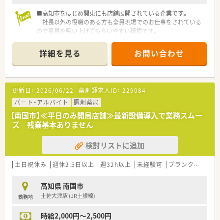
■高知市をはじめ関東にも店舗展開されている企業です。
社長以外の役職のある方も全員現場でのお仕事をされている
ので意見を吸い上げてもらいやすい環境です。
お休みの日にもBBQなどのイベントを皆さんで楽しまれてい
るアットホームな環境です。
詳細を見る
お問い合わせ
更新日：
2026/06/22
薬剤師求人ID：
229084
パート・アルバイト
調剤薬局
【南国市】≪平日のみ開局店舗≫最新設備導入で業務スムー
ズ 残業基本ありません
検討リストに追加
土日祝休み
週休2.5日以上
週32h以上
未経験可
ブランク可
残業
高知県 南国市
土佐大津駅 (JR土讃線)
勤務地
時給2,000円～2,500円