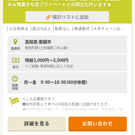
み＆残業少な目プライベートとの両立も叶います★
検討リストに追加
土日祝休み
週32h以上
転勤なし
車通勤可
大手チェーン以外
~1
高知県 南国市
後免町駅 (土佐電鉄ごめん線)
勤務地
時給3,000円～3,500円
※ご経験・希望時間に応じて決定
給与
月～金 9：00～18：00（60分休憩）
勤務
時間
＜こんな薬局です＞
■後免町駅より車で4分程度の距離に店舗があります。
■病院門前の店舗です。応需科目は内科, 精神科, 消化器科，脳
神経外科を中心に応需しています。
■薬剤師3名在籍しています。
詳細を見る
お問い合わせ
＜業務内容＞