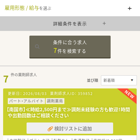
雇用形態 / 給与
を選ぶ
詳細条件を表示
条件に合う求人
7
件を
検索する
7
件の薬剤師求人
並び順
更新日：
2026/08/03
薬剤師求人ID：
359852
パート・アルバイト
調剤薬局
【南国市】≪時給2,500円まで≫調剤未経験の方も歓迎！時間
や出勤回数はご相談ください
検討リストに追加