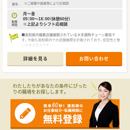
※ご経験や面接等により応相談
給与
月～金
09：00～18：00（休憩60分）
勤務
※上記よりシフト応相談
時間
■高知県内複数店舗展開されている大手調剤チェーン薬局で
す。今後も高知県内での店舗展開を計画されており、安定性と勢
いのある法人です。
■グループ全体を通して在宅医療にも力を入れています。在宅
専任での業務をご希望される方もお気軽にご相談ください。
詳細を見る
お問い合わせ
■スキルアップにも力を入れており、希望者で学会発表にも参加
されています。
■全店舗にて最新機器（電子薬歴 他）を導入している為、業務短
縮につながっています。
わたしたちがあなたの条件にぴった
りの職場をお探しします。