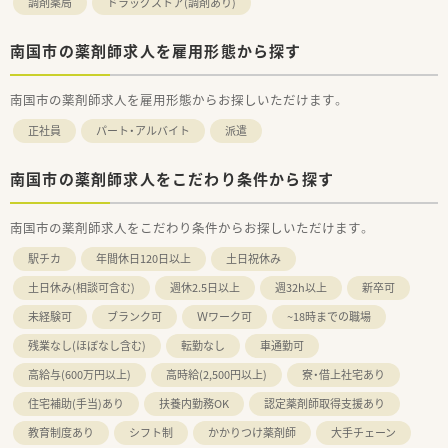
調剤薬局
ドラッグストア(調剤あり)
南国市の薬剤師求人を雇用形態から探す
南国市の薬剤師求人を雇用形態からお探しいただけます。
正社員
パート・アルバイト
派遣
南国市の薬剤師求人をこだわり条件から探す
南国市の薬剤師求人をこだわり条件からお探しいただけます。
駅チカ
年間休日120日以上
土日祝休み
土日休み(相談可含む)
週休2.5日以上
週32h以上
新卒可
未経験可
ブランク可
Ｗワーク可
~18時までの職場
残業なし(ほぼなし含む)
転勤なし
車通勤可
高給与(600万円以上)
高時給(2,500円以上)
寮・借上社宅あり
住宅補助(手当)あり
扶養内勤務OK
認定薬剤師取得支援あり
教育制度あり
シフト制
かかりつけ薬剤師
大手チェーン