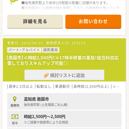
■後免東町駅より徒歩2分程度の距離に店舗があります。
■高知県内にも複数店舗を展開しており、応援体制が整っていま
すので働きやすい環境です。
詳細を見る
お問い合わせ
＜業務内容＞
■処方箋による調剤業務、服薬指導、薬剤情報の提供など
■近隣のクリニックより処方を応需しています。
更新日：
2026/06/25
薬剤師求人ID：
355233
＜メディカルリソースの派遣＞
■弊社は全国に12拠点を展開し、全国各地の薬局・ドラッグスト
パート・アルバイト
調剤薬局
アなど、派遣先との信頼関係を大切にしながら、豊富な求人情報
【南国市】≪時給2,500円！≫17時半終業の薬局！総合科目応
をご提供しています。
需しておりスキルアップ可能◎
また、今後ご転居された場合でも、全国各地のエリア情報に精
通したコンサルタントが皆様をお迎えいたします。
検討リストに追加
■充実した福利厚生！
福利厚生サービス利用可能・スポーツクラブ利用可能・特別休
暇制度・慶弔見舞金制度などがございます。
週休2.5日以上
転勤なし
車通勤可
高時給(2,500円以上)
シフト制
■研修制度も充実！
e-ラーニング受講無料・ファーマシーセミナーへの参加無料・
高知県 南国市
情報メディア「ファルマラボ」 などがございます。
後免東町駅 (土佐電鉄ごめん線)
勤務地
■各種社会保険完備(雇用保険・社会保険：週20時間以上勤務者)
■就業日は当社負担にて薬剤師賠償責任保険が適用されますの
時給2,500円～2,500円
で、安心してご就業いただけます。
■有給休暇も取得(6ヶ月以上勤務)可能です。他にも、夏季休暇・
※ご経験や面接等により応相談
給与
結婚休暇・出産休暇（産休取得者以外）・産前産後休暇・忌引休暇・