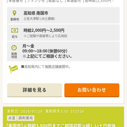
未経験可
ブランク可
転勤なし
車通勤可
高時給(2,500円以上)
教
高知県 南国市
土佐大津駅 (JR土讃線)
勤務地
時給2,000円～2,500円
※ご経験や面接等により応相談
給与
月～金
09:00～18:00（休憩60分）
勤務
※上記にてご相談ください。
時間
■高知県内にて複数店舗展開中。
詳細を見る
お問い合わせ
更新日：
2026/07/29
薬剤師求人ID：
572526
派遣
調剤薬局
【南国市】≪時給3,500円までご相談可能≫嬉しい土日祝休