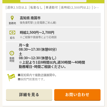
週休2.5日以上
転勤なし
車通勤可
高時給(2,500円以上)
シフト制
高知県 南国市
後免東町駅 (土佐電鉄ごめん線)
勤務地
時給2,500円～2,700円
※ご経験や面接等により応相談
給与
月～金
08:30～17:30（休憩60分）
土
08:30～12:30（休憩なし）
勤務
時間
※上記より1日8時間以内,週30時間～40時間
勤務曜日・時間ご相談ください。
■高知県内で複数店舗展開中。
■病院門前薬局です。
詳細を見る
お問い合わせ