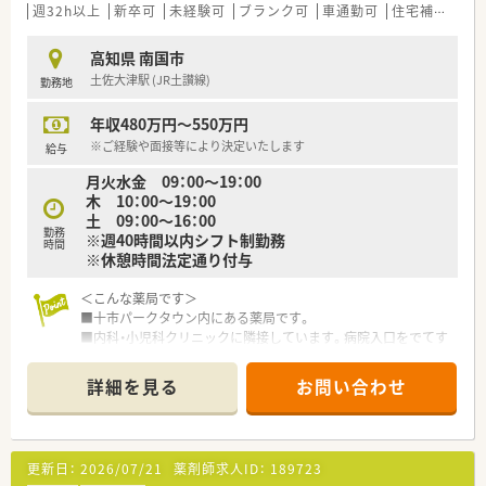
■ご入職後は店舗での実務を通じて一連の流れを習得頂きま
週32h以上
新卒可
未経験可
ブランク可
車通勤可
住宅補助(手当)あり
等 少しでも気になる方はお気軽にお問い合わせ下さい。
す。
ベテランの社員さんもおられますので安心です。
高知県 南国市
■認定薬剤師取得サポートとしてe-ラーニングの利用が可能で
土佐大津駅 (JR土讃線)
勤務地
す。
■1年に3回（3月、7月、11月）グループ内の薬剤師・看護師・ケアマ
年収480万円～550万円
ネージャー・看護師・事務職全ての職員を集めての勉強会を開か
れています。薬の知識だけでなく、安全管理の取り組みや外部の
※ご経験や面接等により決定いたします
給与
専門家による接遇研修等も行われています。
月火水金 09：00～19：00
■保険薬局での勤務未経験の方に対しても、電子薬歴の使用方法
木 10：00～19：00
や調剤報酬の算定方法等の教育カリキュラムをご準備されてい
土 09：00～16：00
ます。
勤務
※週40時間以内シフト制勤務
■希望制となりますが、職員研修の一環として医療機関のご協力
時間
※休憩時間法定通り付与
のもと、4～6カ月の病院研修も行われています。
＜こんな薬局です＞
＜法人特徴＞
■十市パークタウン内にある薬局です。
■高知県内を中心にグループ全体で32店舗展開中です。今後も
■内科・小児科クリニックに隣接しています。病院入口をでてす
県内・県外にて店舗を増やしていく方針です。
ぐのところにあります。
■総合病院門前からクリニック門前までさまざまな科目の店舗
■患者様の状態やご要望に合わせてご提案できるようOTC医薬
を運営されています。
詳細を見る
お問い合わせ
品や栄養補助食品、化粧品等豊富に取り揃えています。
■在宅件数はグループ全体で700件以上ございます。在宅専任薬
■同市内に複数店舗あり協力して店舗運営されています。
剤師も複数名いらっしゃいます。
■薬剤師2名体制です。管理薬剤師は女性です。
■1年に1回以上学会に参加されており、学会発表チームを立ち
上げ、日々の業務で感じたことや、患者さまからの要望などを議
更新日：
2026/07/21
薬剤師求人ID：
189723
＜業務内容＞
論して発表の題目を検討されています。