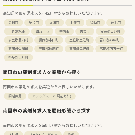
医療機関へのリース業から始まり、医療コンサルティングや医
■固定残業代は15時間/月支給されていますが、残業時間は繁忙
療機関の建て替えサポートなども手掛ける企業です。
期でも10時間/月となっています。
高知県の薬剤師求人を市区町村からお探しいただけます。
「質の高い医療」を提供したいという想いから、患者様の情報
を10年以上前からDr.にフィードバックする文化が根付いており
＜こんな方にもおススメ＞
高知市
安芸市
南国市
土佐市
須崎市
宿毛市
ます。
■複数科目取扱いのある薬局をお探しの方
■高知県下で展開しているグループ企業で安定して長くお勤め
土佐清水市
四万十市
香南市
香美市
安芸郡田野町
■多彩なキャリアパス
されたい方
安芸郡芸西村
長岡郡本山町
土佐郡土佐町
吾川郡いの町
公的機関の認定制度とは別に、社内の認定制度を設けており、
等々…少しでも気になった方はお気軽にお問い合わせください！
「がん」「腎臓」「小児」などの6つの分野へのスペシャリストを育
高岡郡佐川町
高岡郡檮原町
高岡郡津野町
高岡郡四万十町
成しております。
薬剤師としての専門性を高める以外にも、薬局運営や薬局経
幡多郡大月町
営、また人事、教育、経営コンサルなどご自身の志向に合わせた
キャリアが描けます。
南国市の薬剤師求人を業種から探す
■子育て支援企業
高い水準で子育てサポートに取り組んでいる企業として「プラ
南国市の薬剤師求人を業種からお探しいただけます。
チナくるみん」を認定を取得しています。
男性の育児休暇取得実績あり！
調剤薬局
ドラッグストア(調剤あり)
【看護休暇】小学校就学前の子を養育する方は、負傷・病気にな
った子の看護のために取得できます。
南国市の薬剤師求人を雇用形態から探す
【育児時間】生後満1歳に達しない新生児を育てる場合、1日2
回、1回30分の育児時間を取得できます。
短時間勤務／小学校1年を終了する年の3月31日まで利用可能
南国市の薬剤師求人を雇用形態からお探しいただけます。
です。
※勤務実績が10年超えている社員は、子が小学校３年終了す
正社員
パート・アルバイト
派遣