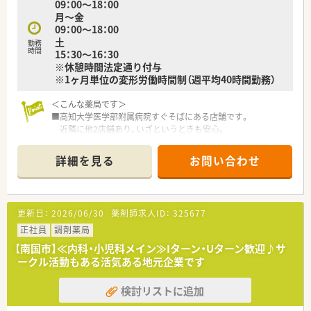
09：00～18：00
や調剤報酬の算定方法等の教育カリキュラムをご準備されてい
月～金
ます。
09：00～18：00
■希望制となりますが、職員研修の一環として医療機関のご協力
土
勤務
のもと、4～6カ月の病院研修も行われています。
時間
15：30～16：30
※休憩時間法定通り付与
＜法人特徴＞
※1ヶ月単位の変形労働時間制（週平均40時間勤務）
■高知県内を中心にグループ全体で32店舗展開中です。今後も
県内・県外にて店舗を増やしていく方針です。
＜こんな薬局です＞
■総合病院門前からクリニック門前までさまざまな科目の店舗
■高知大学医学部附属病院すぐそばにある店舗です。
を運営されています。
近隣に他2店舗あり、いざというときも安心。
■在宅件数はグループ全体で700件以上ございます。在宅専任薬
■広々とした駐車場、ピンクの看板が目印です。
剤師も複数名いらっしゃいます。
■薬剤師常時2名体制、管理薬剤師は女性です。
■1年に1回以上学会に参加されており、学会発表チームを立ち
詳細を見る
お問い合わせ
上げ、日々の業務で感じたことや、患者さまからの要望などを議
＜業務内容＞
論して発表の題目を検討されています。
■調剤・投薬・監査等、外来処方箋の対応全般をお願いいたしま
■調剤業務だけでなく、災害対策や野菜の販売等を通して地域貢
す。
献を行われています。
更新日：
2026/06/30
薬剤師求人ID：
325677
■総合科目を応需しています。幅広い処方箋を対応しますので
■業務短縮の為、全店舗にて最新機器（電子薬歴・分包機（円盤）・
スキルアップにつながります。
正社員
調剤薬局
一部店舗に二次元バーコードやクリーンベンチ、ピッキング鑑査
■処方箋枚数は1日あたり平均50枚です。
機 等）を導入されています。
【南国市】≪内科・小児科メイン≫Iターン・Uターン歓迎♪サ
■投薬は立ち投薬となります。
ークル活動もある活気ある地元企業です
■在宅業務もございます。これまでのご経験や入社後の状況に
＜こんな方にもオススメ＞
応じてご担当頂く場合がございます。
■複数店舗展開されているチェーン薬局を希望されている方
検討リストに追加
■研修制度が充実している企業をご希望の方
＜研修制度＞
■外来対応だけでなく、在宅業務など幅広く経験していきたい方