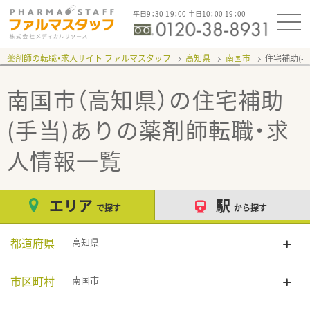
平日9：30-19：00 土日10：00-19：00
薬剤師の転職・求人サイト ファルマスタッフ
高知県
南国市
住宅補助(手
南国市（高知県）の住宅補助
(手当)あり
の薬剤師転職・求
人情報一覧
エリア
駅
で探す
から探す
都道府県
高知県
市区町村
南国市