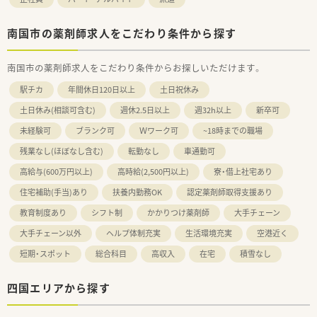
る年の3月31日まで利用可能です。
南国市の薬剤師求人をこだわり条件から探す
■休暇制度や福利厚生面も充実
正社員であれば有給は入社時から付与。
その他、連続休暇制度、メモリアル休暇、
南国市の薬剤師求人をこだわり条件からお探しいただけます。
サポート休暇、ボランティア休暇など
連続休暇制度：1年度に最低1回、連続5日間年次有給休暇を取
駅チカ
年間休日120日以上
土日祝休み
得する事が可能です。
確定拠出年金：退職金制度として導入しており、老後の生活に
土日休み(相談可含む)
週休2.5日以上
週32h以上
新卒可
役立てるための年金制度があります。
未経験可
ブランク可
Ｗワーク可
~18時までの職場
長期所得保障保険制度：病気やケガで長期にわたって働けなく
なった場合に保険金が支給されます。
残業なし(ほぼなし含む)
転勤なし
車通勤可
高給与(600万円以上)
高時給(2,500円以上)
寮・借上社宅あり
＜こんな方にもオススメ＞
■福利厚生・教育体制が充実している先で働きたい方
住宅補助(手当)あり
扶養内勤務OK
認定薬剤師取得支援あり
■少人数体制の店舗で人間関係に悩みたくない方
教育制度あり
シフト制
かかりつけ薬剤師
大手チェーン
大手チェーン以外
ヘルプ体制充実
生活環境充実
空港近く
短期・スポット
総合科目
高収入
在宅
積雪なし
四国エリアから探す