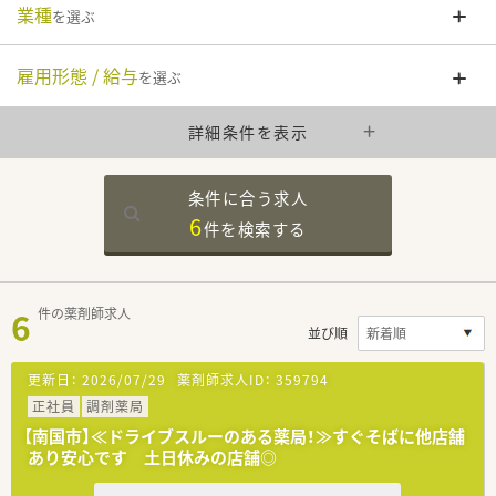
業種
を選ぶ
雇用形態 / 給与
を選ぶ
詳細条件を表示
条件に合う求人
6
件を
検索する
6
件の薬剤師求人
並び順
更新日：
2026/07/29
薬剤師求人ID：
359794
正社員
調剤薬局
【南国市】≪ドライブスルーのある薬局！≫すぐそばに他店舗
あり安心です 土日休みの店舗◎