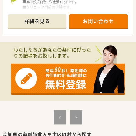
■JR後免町駅から徒歩10分です。
高知市内をはじめ、県内各エリアに店舗がありますので地元で
■クリニック門前の店舗です。
のご就業を検討されている方におすすめです。
■薬剤師は1～2名体制の少人数制の店舗です。
関東にも一部店舗がございますので関東へ転居される場合も
ご相談にのって頂けます。
詳細を見る
お問い合わせ
＜業務内容＞
■時代の変化にあわせて対応できる会社を目指しているため、攻
■内科, 泌尿器科, 皮膚科を中心に応需しています。
めの姿勢で経営を進めていくお考えです。
■処方箋は30～50枚/日程度です。
門前としての考え方は今はなく、各店舗が地域密着を目指して
います。
＜設備も充実＞
■健康サポート薬局の認定を受けている店舗も複数店舗ござい
わたしたちがあなたの条件にぴった
■全店でピッキングサポートシステムを標準導入
ます。
りの職場をお探しします。
医療事務・登録販売者の在籍している店舗も多数あり、ピッキ
■社長は薬剤師免許をお持ちではございませんが、現場の意見を
ング業務はほとんどを非薬剤師が行います。
大切にされていらっしゃいます。現場の声を活かしてくれるボ
服薬指導や患者様の会話に集中できる環境が魅力です。
トムアップの会社です。
■役員は平均年齢40～50代半ばで構成されています。役員の中
＜研修制度＞
には薬剤師の方も在籍しております。
■企業独自の「GOES」という社内等級制度を設けており、各試験
■在宅専門・漢方専門の店舗もあります。
をクリアすることで昇給昇格する制度を導入しています。
■業績・会社貢献・能力に併せて、査定決算賞与も支給されます。
またカフェテリア研修を設けており、「与えられる研修」では
■地域に根差した薬局として地域の学校や老人クラブの依頼を
なく、「自らが学びたい」と手を挙げて、研修を受けることができ
受けて、
ます。
喫煙防止活動や正しい薬の使い方などについて講演をするこ
調剤業務の基礎的な研修から、接遇やクリエイティブな 研修
ともあります。
も多数ご用意しております。
楽しくて勉強になる講演は大変好評です。
■お仕事以外の課外活動も活発です。ゴルフ、サーフィン、フィ
＜法人特徴＞
ッシング、ダイビングなど南国ならではの趣味サークルが盛りだ
■福岡県本社で全国に732店舗展開しています。
高知県の薬剤師求人を市区町村から探す
くさんです。