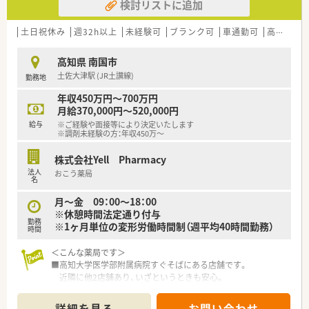
検討リストに追加
土日祝休み
週32h以上
未経験可
ブランク可
車通勤可
高給与(600万円以上)
高知県 南国市
土佐大津駅 (JR土讃線)
勤務地
年収450万円～700万円
月給370,000円～520,000円
給与
※ご経験や面接等により決定いたします
※調剤未経験の方：年収450万～
株式会社Yell Pharmacy
法人
おこう薬局
名
月～金 09：00～18：00
※休憩時間法定通り付与
勤務
※1ヶ月単位の変形労働時間制（週平均40時間勤務）
時間
＜こんな薬局です＞
■高知大学医学部附属病院すぐそばにある店舗です。
近隣に他2店舗あり、いざというときも安心。
■ドライブスルーでの対応も行っている店舗です。
広々とした駐車場、ピンクの看板が目印です。
詳細を見る
お問い合わせ