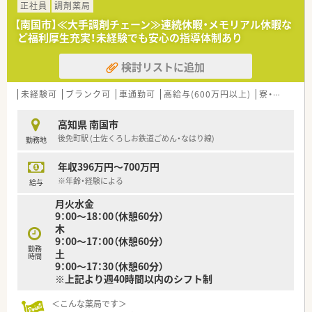
■内科・小児科の処方箋がメインです。
正社員
調剤薬局
■調剤業務だけでなく、災害対策や野菜の販売等を通して地域貢
その他、現在月平均40医療機関からの処方箋を受けています。
献を行われています。
【南国市】≪大手調剤チェーン≫連続休暇・メモリアル休暇な
■処方箋枚数は平均60枚/日となります。
■業務短縮の為、全店舗にて最新機器（電子薬歴・分包機（円盤）・
ど福利厚生充実！未経験でも安心の指導体制あり
■調剤・投薬・監査など外来処方箋の対応を主にお願い致しま
一部店舗に二次元バーコードやクリーンベンチ、ピッキング鑑査
す。
機 等）を導入されています。
検討リストに追加
■投薬口は1カ所。立ち投薬がメインです。
■在宅患者様の対応も行っています。ご経験やご入社後の状況
＜こんな方にもオススメ＞
にあわせてご担当頂く可能性がございます。
未経験可
ブランク可
車通勤可
高給与(600万円以上)
寮・借上社宅あり
■複数店舗展開されているチェーン薬局を希望されている方
■研修制度が充実している企業をご希望の方
＜研修制度＞
■外来対応だけでなく、在宅業務など幅広く経験していきたい方
高知県 南国市
■店舗配属後はOJT研修がメインです。
等 少しでも気になる方はお気軽にお問い合わせ下さい。
後免町駅 (土佐くろしお鉄道ごめん・なはり線)
勤務地
新卒・中途採用関わらず入社後新人研修もございます。
■e-ラーニングは全額会社負担です。
年収396万円～700万円
■毎月第3週には新人もベテランも共に勉強会を行います。
勉強会のアーカイブもWEB上で確認することができます。
※年齢・経験による
給与
製品説明・症例発表・医師による疾患説明・実力テスト等多岐に
月火水金
わたります。
9：00～18：00（休憩60分）
■全店から閲覧できる文献検索システムもあり、個々人で最新の
木
論文に基づいた勉強ができるような環境も整えられています。
9：00～17：00（休憩60分）
■県外で開催される医療関連の学会や研修会への参加を希望す
勤務
土
る場合、条件によって参加者の旅費等のご負担も行って頂けま
時間
9：00～17：30（休憩60分）
す。
※上記より週40時間以内のシフト制
＜法人概要＞
＜こんな薬局です＞
■高知県下展開中のグループ企業です。