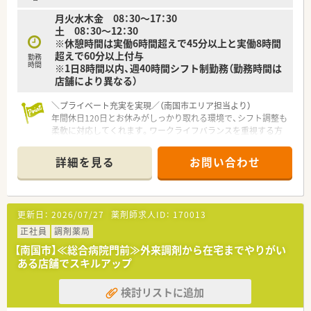
や調剤報酬の算定方法等の教育カリキュラムをご準備されてい
月火水木金 08：30～17：30
ます。
土 08：30～12：30
■希望制となりますが、職員研修の一環として医療機関のご協力
※休憩時間は実働6時間超えで45分以上と実働8時間
のもと、4～6カ月の病院研修も行われています。
超えで60分以上付与
勤務
時間
※1日8時間以内、週40時間シフト制勤務（勤務時間は
＜法人特徴＞
店舗により異なる）
■高知県内を中心にグループ全体で32店舗展開中です。今後も
県内・県外にて店舗を増やしていく方針です。
＼プライベート充実を実現／（南国市エリア担当より）
■総合病院門前からクリニック門前までさまざまな科目の店舗
年間休日120日とお休みがしっかり取れる環境で、シフト調整も
を運営されています。
柔軟に対応してくれます。ワークライフバランスを重視する方
■在宅件数はグループ全体で700件以上ございます。在宅専任薬
にぴったりの職場です。
剤師も複数名いらっしゃいます。
■1年に1回以上学会に参加されており、学会発表チームを立ち
詳細を見る
お問い合わせ
【店舗情報と応需状況について】
上げ、日々の業務で感じたことや、患者さまからの要望などを議
■後免町駅から車で6分ほどの立地にあり、通勤しやすい環境が
論して発表の題目を検討されています。
整っている活気ある調剤薬局です。
■調剤業務だけでなく、災害対策や野菜の販売等を通して地域貢
■内科や外科をはじめ多岐にわたる診療科目の処方箋を1日あた
献を行われています。
更新日：
2026/07/27
薬剤師求人ID：
170013
り60から70枚ほど応需しています。
■業務短縮の為、全店舗にて最新機器（電子薬歴・分包機（円盤）・
■周辺の複数医療機関からの処方箋を受け付けており、地域の患
正社員
調剤薬局
一部店舗に二次元バーコードやクリーンベンチ、ピッキング鑑査
者様の健康をしっかりと支えています。
機 等）を導入されています。
【南国市】≪総合病院門前≫外来調剤から在宅までやりがい
ある店舗でスキルアップ
【法人特徴について】
＜こんな方にもオススメ＞
■患者様を第一に考えることを理念として掲げ、医療のプロフェ
■複数店舗展開されているチェーン薬局を希望されている方
検討リストに追加
ッショナルとしての使命感を大切にしています。
■研修制度が充実している企業をご希望の方
■地域に根ざしたクリニックの門前を中心とした店舗展開を行
■外来対応だけでなく、在宅業務など幅広く経験していきたい方