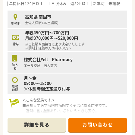
い、地域住民の健康づくりを支援しています。
年間休日120日以上
等 少しでも気になる方はお気軽にお問い合わせ下さい。
土日祝休み
週32h以上
新卒可
未経験可
ブ
■経営陣が薬剤師として現場で勤務する現場主義を貫いており、
現場の声を反映しやすい風通しの良い組織です。
高知県 南国市
土佐大津駅 (JR土讃線)
勤務地
【勤務実態について】
■営業時間は平日が17時30分まで、土曜日は12時30分までとな
年収450万円～700万円
っており、無理のない勤務が可能です。
月給370,000円～520,000円
■完全週休2日制をベースに年間休日120日を確保しており、仕
給与
※ご経験や面接等により決定いたします
事とプライベートの充実を両立できます。
※調剤未経験の方：年収450万～
■固定残業代が支給されますが、実際の残業時間はそれを超える
ことがないようしっかり管理されています。
株式会社Yell Pharmacy
法人
エール薬局 医大前店
【職場環境と雰囲気】
名
■調剤室は常に整理整頓が心がけられており、ゆとりを持って業
月～金
務に取り組める快適な空間が広がっています。
09：00～18：00
■最新のレセコンや調剤機器、ピッキングサポートシステムなど
勤務
※休憩時間法定通り付与
を導入し、業務の効率化を図っています。
時間
■平均勤続年数が10年と非常に長く、長期間にわたって安心し
＜こんな薬局です＞
て働き続けられる居心地の良い職場環境です。
■高知大学医学部附属病院すぐそばにある店舗です。
近隣に他2店舗あり、いざというときも安心。
■2階建ての建物。1階部分が薬局となっています。
ダークグレーを基調としたスタイリッシュな外観で、ピンクの
詳細を見る
お問い合わせ
看板が目印です。
■薬剤師常時4～5名体制、管理薬剤師は女性です。