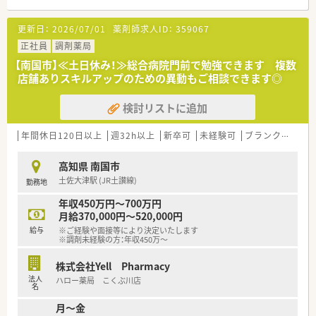
＜業務内容＞
更新日：
2026/07/01
薬剤師求人ID：
359067
■調剤・投薬・監査等、外来処方箋の対応全般をお願いいたしま
す。
正社員
調剤薬局
■総合科目を応需しています。幅広い処方箋を対応しますので
【南国市】≪土日休み！≫総合病院門前で勉強できます 複数
スキルアップにつながります。
店舗ありスキルアップのための異動もご相談できます◎
■処方箋枚数は1日あたり平均70枚です。
■投薬口は4か所あり、立ち投薬となります。
検討リストに追加
患者様のプライバシーに配慮しすりガラスのパーテーション
で区切られています。
■在宅業務もございます。これまでのご経験や入社後の状況に
年間休日120日以上
週32h以上
新卒可
未経験可
ブランク可
車
応じてご担当頂く場合がございます。
■クリーンベンチも導入されています。
高知県 南国市
土佐大津駅 (JR土讃線)
勤務地
＜研修制度＞
■ご入職後は店舗での実務を通じて一連の流れを習得頂きま
年収450万円～700万円
す。
月給370,000円～520,000円
ベテランの社員さんもおられますので安心です。
給与
※ご経験や面接等により決定いたします
■認定薬剤師取得サポートとしてe-ラーニングの利用が可能で
※調剤未経験の方：年収450万～
す。
■1年に3回（3月、7月、11月）グループ内の薬剤師・看護師・ケアマ
株式会社Yell Pharmacy
ネージャー・看護師・事務職全ての職員を集めての勉強会を開か
法人
ハロー薬局 こくぶ川店
れています。薬の知識だけでなく、安全管理の取り組みや外部の
名
専門家による接遇研修等も行われています。
月～金
■保険薬局での勤務未経験の方に対しても、電子薬歴の使用方法