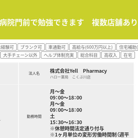
0枚です。
となります。
すりガラスのパーテーションで区切られています。
合病院門前で勉強できます 複数店舗あ
までのご経験や入社後の状況に応じてご担当頂く場合がござい
います。
未経験可
ブランク可
車通勤可
高給与(600万円以上)
住宅補助(
じて一連の流れを習得頂きます。
大手チェーン以外
ヘルプ体制充実
総合科目
高収入
在宅
すので安心です。
e-ラーニングの利用が可能です。
月）グループ内の薬剤師・看護師・ケアマネージャー・看護師・事務
株式会社Yell Pharmacy
全管理の取り組みや外部の専門家による接遇研修等も行われてい
法人名
ハロー薬局 こくぶ川店
に対しても、電子薬歴の使用方法や調剤報酬の算定方法等の教育
の一環として医療機関のご協力のもと、4～6カ月の病院研修も
月～金
09：00～18：00
月～金
で32店舗展開中です。今後も県内・県外にて店舗を増やして
09：00～18：00
門前までさまざまな科目の店舗を運営されています。
土
0件以上ございます。在宅専任薬剤師も複数名いらっしゃいます
勤務時間
15：30～16：30
す
ており、学会発表チームを立ち上げ、日々の業務で感じたこと
※休憩時間法定通り付与
※1ヶ月単位の変形労働時間制（週平
策や野菜の販売等を通して地域貢献を行われています。