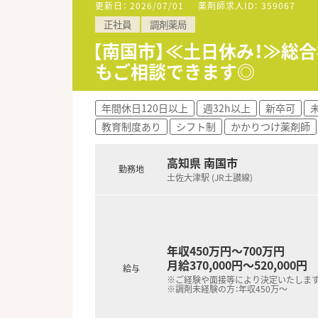
更新日：
2026/07/01
薬剤師求人ID：
359067
■処方箋枚数は1日あたり平均7
正社員
調剤薬局
■投薬口は4か所あり、立ち投薬
患者様のプライバシーに配慮し
【南国市】≪土日休み！≫総
■在宅業務もございます。これ
もご相談できます◎
■クリーンベンチも導入されて
＜研修制度＞
年間休日120日以上
週32h以上
新卒可
■ご入職後は店舗での実務を通
教育制度あり
シフト制
かかりつけ薬剤師
ベテランの社員さんもおられま
■認定薬剤師取得サポートとして
■1年に3回（3月、7月、11
高知県 南国市
勤務地
ます。薬の知識だけでなく、安
土佐大津駅 (JR土讃線)
■保険薬局での勤務未経験の方
■希望制となりますが、職員研修
＜法人特徴＞
■高知県内を中心にグループ全体
年収450万円～700万円
■総合病院門前からクリニック
月給370,000円～520,000円
給与
■在宅件数はグループ全体で70
※ご経験や面接等により決定いたしま
■1年に1回以上学会に参加され
※調剤未経験の方：年収450万～
表の題目を検討されています。
■調剤業務だけでなく、災害対