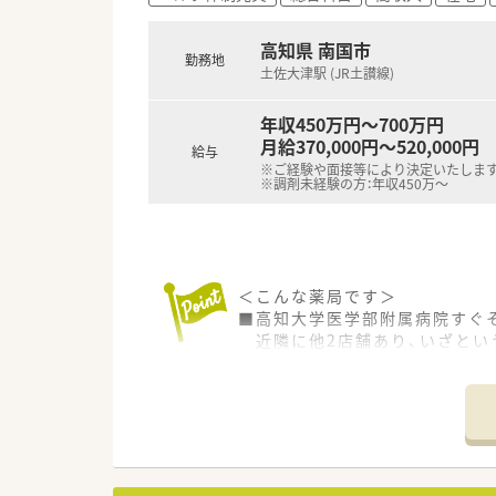
■1年に3回（3月、7月、11
ます。薬の知識だけでなく、安
高知県 南国市
勤務地
■保険薬局での勤務未経験の方
土佐大津駅 (JR土讃線)
■希望制となりますが、職員研修
年収450万円～700万円
＜法人特徴＞
月給370,000円～520,000円
給与
■高知県内を中心にグループ全体
※ご経験や面接等により決定いたしま
■総合病院門前からクリニック
※調剤未経験の方：年収450万～
■在宅件数はグループ全体で70
■1年に1回以上学会に参加され
表の題目を検討されています。
■調剤業務だけでなく、災害対
■業務短縮の為、全店舗にて最新
＜こんな薬局です＞
等）を導入されています。
■高知大学医学部附属病院すぐ
近隣に他2店舗あり、いざとい
＜こんな方にもオススメ＞
■2階建ての建物。1階部分が薬
■複数店舗展開されているチェ
ダークグレーを基調としたスタ
■研修制度が充実している企業
■薬剤師常時4～5名体制、管理
■外来対応だけでなく、在宅業
等 少しでも気になる方はお気
＜業務内容＞
■調剤・投薬・監査等、外来処方
■総合科目を応需しています。