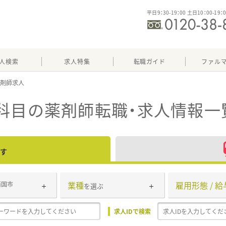
平日9：30-19：00 土日10：00-19：
人検索
求人特集
転職ガイド
ファル
科目
の薬剤師転職・求人情報一
す
業種
雇用形態 / 給
南国市
を選ぶ
求人IDで検索