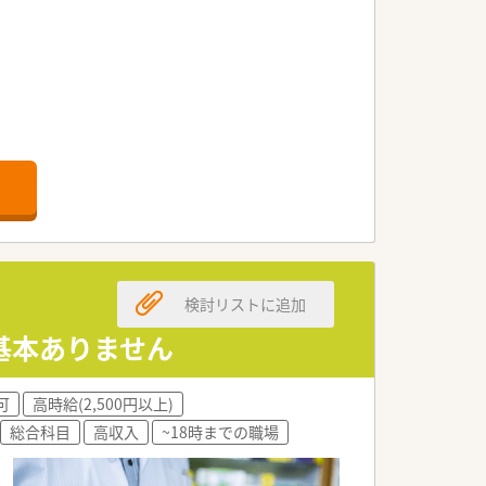
やクリーンベンチ、ピッキング鑑査機
検討リストに追加
ます。
基本ありません
可
高時給(2,500円以上)
総合科目
高収入
~18時までの職場
職全ての職員を集めての勉強会を開かれてい
ます。
カリキュラムをご準備されています。