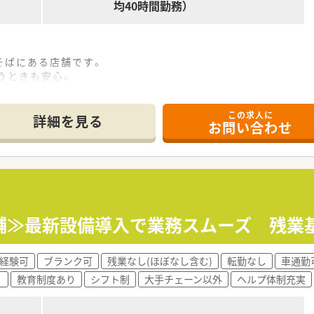
均40時間勤務）
機器（電子薬歴・分包機（円盤）・一部店舗に二次元バーコード
そばにある店舗です。
ーン薬局を希望されている方
うときも安心。
をご希望の方
看板が目印です。
務など幅広く経験していきたい方
師は女性です。
軽にお問い合わせ下さい。
この求人に
詳細を見る
お問い合わせ
箋の対応全般をお願いいたします。
幅広い処方箋を対応しますのでスキルアップにつながります。
0枚です。
までのご経験や入社後の状況に応じてご担当頂く場合がござい
舗≫最新設備導入で業務スムーズ 残業
じて一連の流れを習得頂きます。
すので安心です。
経験可
ブランク可
残業なし(ほぼなし含む)
転勤なし
車通勤
e-ラーニングの利用が可能です。
く
教育制度あり
シフト制
大手チェーン以外
ヘルプ体制充実
月）グループ内の薬剤師・看護師・ケアマネージャー・看護師・事務
全管理の取り組みや外部の専門家による接遇研修等も行われてい
に対しても、電子薬歴の使用方法や調剤報酬の算定方法等の教育