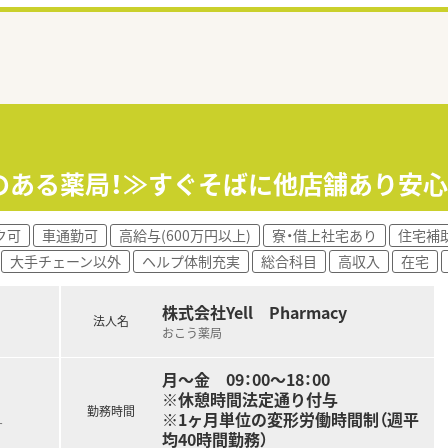
のある薬局！≫すぐそばに他店舗あり安
ク可
車通勤可
高給与(600万円以上)
寮・借上社宅あり
住宅補助
大手チェーン以外
ヘルプ体制充実
総合科目
高収入
在宅
株式会社Yell Pharmacy
法人名
おこう薬局
月～金 09：00～18：00
※休憩時間法定通り付与
勤務時間
※1ヶ月単位の変形労働時間制（週平
す
均40時間勤務）