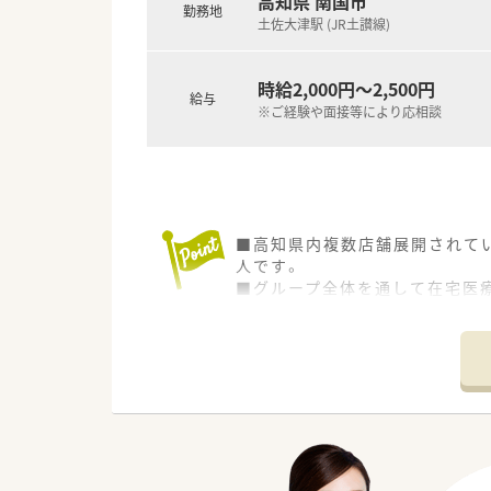
高知県 南国市
勤務地
■希望制となりますが、職員研修
土佐大津駅 (JR土讃線)
＜法人特徴＞
時給2,000円～2,500円
■高知県内を中心にグループ全体
給与
■総合病院門前からクリニック
※ご経験や面接等により応相談
■在宅件数はグループ全体で70
■1年に1回以上学会に参加され
表の題目を検討されています。
■調剤業務だけでなく、災害対
■業務短縮の為、全店舗にて最新
等）を導入されています。
■高知県内複数店舗展開されて
人です。
＜こんな方にもオススメ＞
■グループ全体を通して在宅医
■複数店舗展開されているチェ
■スキルアップにも力を入れて
■研修制度が充実している企業
■全店舗にて最新機器（電子薬歴
■外来対応だけでなく、在宅業
等 少しでも気になる方はお気