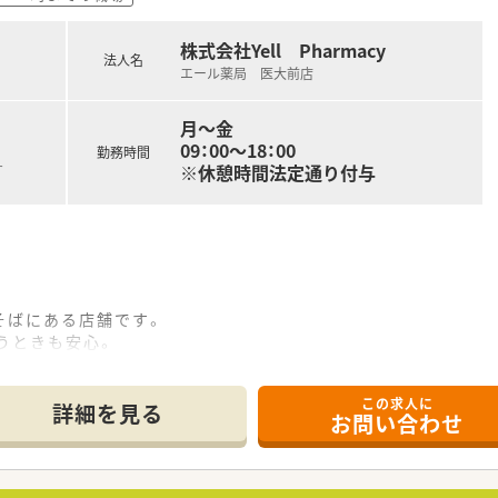
月）グループ内の薬剤師・看護師・ケアマネージャー・看護師・事務
全管理の取り組みや外部の専門家による接遇研修等も行われてい
株式会社Yell Pharmacy
法人名
に対しても、電子薬歴の使用方法や調剤報酬の算定方法等の教育
エール薬局 医大前店
の一環として医療機関のご協力のもと、4～6カ月の病院研修も
月～金
09：00～18：00
で32店舗展開中です。今後も県内・県外にて店舗を増やして
勤務時間
※休憩時間法定通り付与
す
門前までさまざまな科目の店舗を運営されています。
0件以上ございます。在宅専任薬剤師も複数名いらっしゃいます
ており、学会発表チームを立ち上げ、日々の業務で感じたこと
策や野菜の販売等を通して地域貢献を行われています。
機器（電子薬歴・分包機（円盤）・一部店舗に二次元バーコード
そばにある店舗です。
うときも安心。
局となっています。
ーン薬局を希望されている方
イリッシュな外観で、ピンクの看板が目印です。
をご希望の方
この求人に
薬剤師は女性です。
詳細を見る
お問い合わせ
務など幅広く経験していきたい方
軽にお問い合わせ下さい。
箋の対応全般をお願いいたします。
幅広い処方箋を対応しますのでスキルアップにつながります。