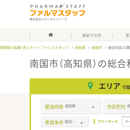
株式会社メディカルリソース
初めての方
求
薬剤師の転職・求人サイト ファルマスタッフ
高知県
南国市
総合科目
南国市（高知県）の総合
エリア
で探
都道府県
市区町村
高知県
希望条件
総合科目
フリーワード