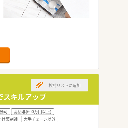
検討リストに追加
でスキルアップ
ます。
勤可
高給与(600万円以上)
つけ薬剤師
大手チェーン以外