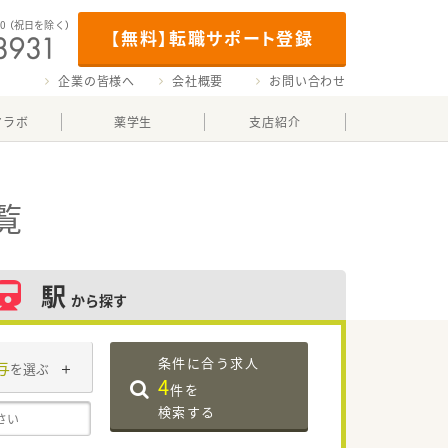
00
（祝日を除く）
【無料】転職サポート登録
企業の皆様へ
会社概要
お問い合わせ
マラボ
薬学生
支店紹介
覧
駅
から探す
条件に合う求人
与
を選ぶ
4
件を
検索する