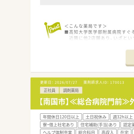
＜こんな薬局です＞
■高知大学医学部附属病院すぐ
近隣に他2店舗あり、いざとい
■ドライブスルーでの対応も行
広々とした駐車場、ピンクの看
■お隣の敷地にはコンビニもあ
■薬剤師3名在籍、管理薬剤師は
＜業務内容＞
■調剤・投薬・監査等、外来処方
更新日：
2026/07/27
薬剤師求人ID：
170013
■総合科目を応需しています。
正社員
調剤薬局
■処方箋枚数は1日あたり平均6
■投薬は立ち投薬となります。
【南国市】≪総合病院門前≫
■在宅業務もございます。これ
＜研修制度＞
年間休日120日以上
土日祝休み
週32h以上
■ご入職後は店舗での実務を通
寮・借上社宅あり
住宅補助(手当)あり
認定
ベテランの社員さんもおられま
ヘルプ体制充実
総合科目
高収入
在宅
■認定薬剤師取得サポートとして