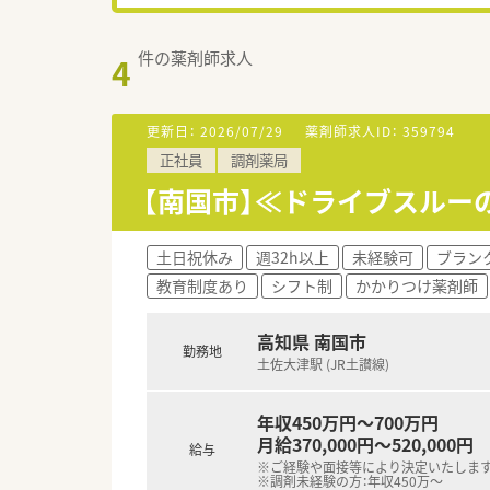
件の薬剤師求人
4
更新日：
2026/07/29
薬剤師求人ID：
359794
正社員
調剤薬局
【南国市】≪ドライブスルー
土日祝休み
週32h以上
未経験可
ブラン
教育制度あり
シフト制
かかりつけ薬剤師
高知県 南国市
勤務地
土佐大津駅 (JR土讃線)
年収450万円～700万円
月給370,000円～520,000円
給与
※ご経験や面接等により決定いたしま
※調剤未経験の方：年収450万～