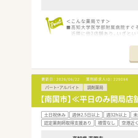
■業務短縮の為、全店舗にて最新
等）を導入されています。
＜こんな薬局です＞
＜こんな方にもオススメ＞
■高知大学医学部附属病院すぐ
■複数店舗展開されているチェ
近隣に他2店舗あり、いざとい
■研修制度が充実している企業
■広々とした駐車場、ピンクの
■外来対応だけでなく、在宅業
■薬剤師常時2名体制、管理薬剤
等 少しでも気になる方はお気
＜業務内容＞
■調剤・投薬・監査等、外来処方
■総合科目を応需しています。
■処方箋枚数は1日あたり平均5
更新日：
2026/06/22
薬剤師求人ID：
229084
■投薬は立ち投薬となります。
パート・アルバイト
調剤薬局
■在宅業務もございます。これ
【南国市】≪平日のみ開局店
＜研修制度＞
■ご入職後は店舗での実務を通
ベテランの社員さんもおられま
土日祝休み
週休2.5日以上
週32h以上
未
■認定薬剤師取得サポートとして
認定薬剤師取得支援あり
積雪なし
空港近
■1年に3回（3月、7月、11
ます。薬の知識だけでなく、安
■保険薬局での勤務未経験の方