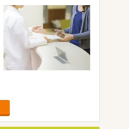
職全ての職員を集めての勉強会を開かれてい
ます。
カリキュラムをご準備されています。
行われています。
いく方針です。
。
や、患者さまからの要望などを議論して発
やクリーンベンチ、ピッキング鑑査機