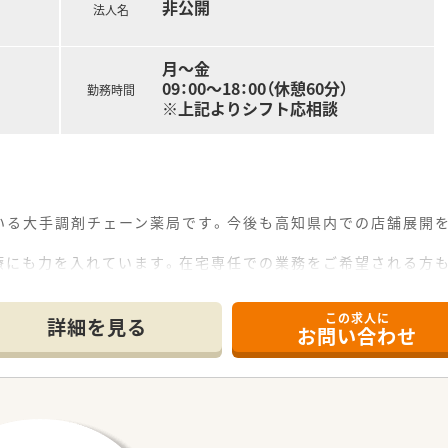
非公開
法人名
の一環として医療機関のご協力のもと、4～6カ月の病院研修も
月～金
で32店舗展開中です。今後も県内・県外にて店舗を増やして
09：00～18：00（休憩60分）
勤務時間
門前までさまざまな科目の店舗を運営されています。
※上記よりシフト応相談
0件以上ございます。在宅専任薬剤師も複数名いらっしゃいます
ており、学会発表チームを立ち上げ、日々の業務で感じたこと
策や野菜の販売等を通して地域貢献を行われています。
機器（電子薬歴・分包機（円盤）・一部店舗に二次元バーコード
いる大手調剤チェーン薬局です。今後も高知県内での店舗展開を
療にも力を入れています。在宅専任での業務をご希望される方
ーン薬局を希望されている方
おり、希望者で学会発表にも参加されています。
をご希望の方
 他）を導入している為、業務短縮につながっています。
この求人に
務など幅広く経験していきたい方
詳細を見る
お問い合わせ
軽にお問い合わせ下さい。