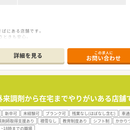
そばにある店舗です。
うときも安心。
っている店舗です。
板が目印です。
この求人に
りお昼休みやお帰りの際に立ち寄ることもでき便利。
詳細を見る
お問い合わせ
女性です。
箋の対応全般をお願いいたします。
幅広い処方箋を対応しますのでスキルアップにつながります。
0枚です。
外来調剤から在宅までやりがいある店舗
までのご経験や入社後の状況に応じてご担当頂く場合がござい
新卒可
未経験可
ブランク可
残業なし(ほぼなし含む)
車通
じて一連の流れを習得頂きます。
薬剤師取得支援あり
積雪なし
教育制度あり
シフト制
かかり
すので安心です。
~18時までの職場
e-ラーニングの利用が可能です。