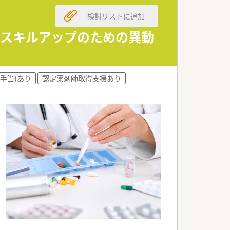
検討リストに追加
りスキルアップのための異動
ます。
手当)あり
認定薬剤師取得支援あり
職全ての職員を集めての勉強会を開かれてい
ます。
カリキュラムをご準備されています。
行われています。
いく方針です。
。
や、患者さまからの要望などを議論して発