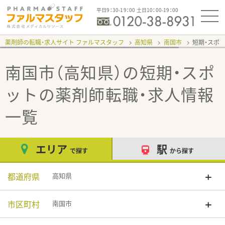
平日9：30-19：00 土日10：00-19：00
薬剤師の転職・求人サイト ファルマスタッフ
高知県
南国市
短期・スポ
南国市（高知県）の短期・スポ
ット
の薬剤師転職・求人情報
一覧
エリア
駅
で探す
から探す
都道府県
高知県
市区町村
南国市