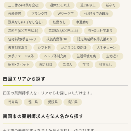
土日休み(相談可含む)
週休2.5日以上
週32h以上
新卒可
未経験可
ブランク可
Ｗワーク可
~18時までの職場
残業なし(ほぼなし含む)
転勤なし
車通勤可
高給与(600万円以上)
高時給(2,500円以上)
寮・借上社宅あり
住宅補助(手当)あり
扶養内勤務OK
認定薬剤師取得支援あり
教育制度あり
シフト制
かかりつけ薬剤師
大手チェーン
大手チェーン以外
ヘルプ体制充実
生活環境充実
空港近く
短期・スポット
総合科目
高収入
在宅
積雪なし
四国エリアから探す
四国の薬剤師求人をエリアからお探しいただけます。
徳島県
香川県
愛媛県
高知県
南国市の薬剤師求人を法人名から探す
南国市の薬剤師求人を法人名からお探しいただけます。