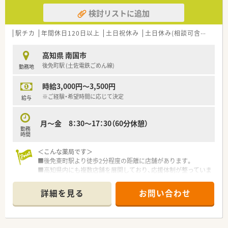
検討リストに追加
駅チカ
年間休日120日以上
土日祝休み
土日休み(相談可含む)
週3
高知県 南国市
後免町駅 (土佐電鉄ごめん線)
勤務地
時給3,000円～3,500円
※ご経験・希望時間に応じて決定
給与
月～金 8：30～17：30（60分休憩）
勤務
時間
＜こんな薬局です＞
■後免東町駅より徒歩2分程度の距離に店舗があります。
■高知県内にも複数店舗を展開しており、応援体制が整っていま
すので働きやすい環境です。
詳細を見る
お問い合わせ
＜業務内容＞
■処方箋による調剤業務、服薬指導、薬剤情報の提供など
■近隣のクリニックより処方を応需しています。