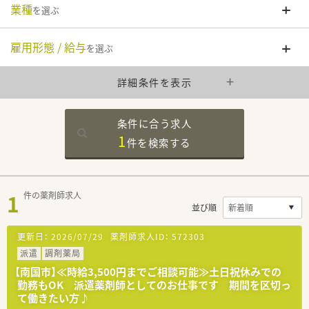
業種
を選ぶ
雇用形態 / 給与
を選ぶ
詳細条件を表示
条件に合う求人
1
件を
検索する
1
件の薬剤師求人
並び順
更新日：
2026/07/29
薬剤師求人ID：
572303
派遣
調剤薬局
【南国市】≪時給3,500円までご相談可能≫土日祝休みでの
勤務もOK 派遣薬剤師としてのお仕事です 期間を区切っ
て働きたい方♪