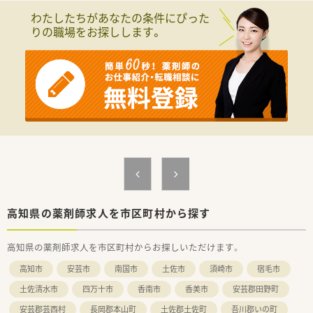
＜メディカルリソースの派遣＞
わたしたちがあなたの条件にぴった
■弊社は全国に12拠点を展開し、全国各地の薬局・ドラッグスト
りの職場をお探しします。
アなど、派遣先との信頼関係を大切にしながら、豊富な求人情報
をご提供しています。
また、今後ご転居された場合でも、全国各地のエリア情報に精
通したコンサルタントが皆様をお迎えいたします。
■充実した福利厚生！
福利厚生サービス利用可能・スポーツクラブ利用可能・特別休
暇制度・慶弔見舞金制度などがございます。
■研修制度も充実！
e-ラーニング受講無料・ファーマシーセミナーへの参加無料・
情報メディア「ファルマラボ」 などがございます。
■各種社会保険完備(雇用保険・社会保険：週20時間以上勤務者)
■就業日は当社負担にて薬剤師賠償責任保険が適用されますの
で、安心してご就業いただけます。
■有給休暇も取得(6ヶ月以上勤務)可能です。他にも、夏季休暇・
結婚休暇・出産休暇（産休取得者以外）・産前産後休暇・忌引休暇・
高知県の薬剤師求人を市区町村から探す
子の看護休暇・介護休暇が取得可能です。
高知県の薬剤師求人を市区町村からお探しいただけます。
★少しでも気になった方はお気軽にお問合せください！
高知市
安芸市
南国市
土佐市
須崎市
宿毛市
土佐清水市
四万十市
香南市
香美市
安芸郡田野町
安芸郡芸西村
長岡郡本山町
土佐郡土佐町
吾川郡いの町