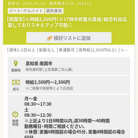
更新日：
2026/06/25
薬剤師求人ID：
355233
パート・アルバイト
調剤薬局
【南国市】≪時給2,500円！≫17時半終業の薬局！総合科目応
需しておりスキルアップ可能◎
検討リストに追加
週休2.5日以上
転勤なし
車通勤可
高時給(2,500円以上)
シフト制
高知県 南国市
後免東町駅 (土佐電鉄ごめん線)
勤務地
時給2,500円～2,500円
※ご経験や面接等により応相談
給与
月～金
08:30～17:30
土
08:30～12:30
※上記より1日8時間以内,週30時間～40時間
勤務
時間
勤務曜日・時間ご相談ください。
※休憩：実働6時間超の場合45分、実働8時間超の場合
60分