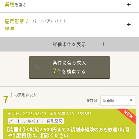
業種
を選ぶ
雇用形態 /
パート・アルバイト
給与
詳細条件を表示
条件に合う求人
7
件を
検索する
7
件の薬剤師求人
並び順
更新日：
2026/08/03
薬剤師求人ID：
359852
パート・アルバイト
調剤薬局
【南国市】≪時給2,500円まで≫調剤未経験の方も歓迎！時間
や出勤回数はご相談ください