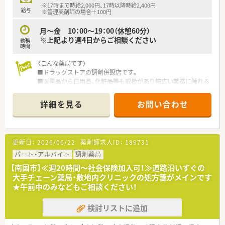
※17時まで時給2,000円、17時以降時給2,400円
給与
※管理薬剤師の場合＋100円
月～金 10：00～19：00（休憩60分）
※上記より週4日からご相談ください
勤務
時間
〈こんな薬局です〉
■ドラッグストアの調剤併設店です。
■医薬品から日用品、化粧品等も取扱があり幅広い業務に触れる
ことができます。
■広域処方箋を応需しています。
詳細を見る
お問い合わせ
〈業務内容〉
■調剤・投薬・服薬指導など一連の業務
更新日：
2026/06/22
薬剤師求人ID：
189731
〈法人概要〉
■創業205周年を迎える総合健康企業で、日本最大手チェーンド
パート・アルバイト
調剤薬局
ラッグストアの法人です。
【南国市】≪週20時間～社会保険加入可！≫道路沿いすぐの
■医薬品から日用品、化粧品等も取扱があり幅広い業務に触れる
大手チェーン薬局・敷地内クリニックの処方箋がメインです
ことができます。
★午前中のみなどもご相談ください！
■薬剤師は新しいポストとなりますので、新たな挑戦をしたい方
に最適の環境です。調剤ご経験者であれば高年収が狙えます。
検討リストに追加
■広々とした調剤室はどこも綺麗で、監査システム・自動分包機
などの調剤設備も整っています。