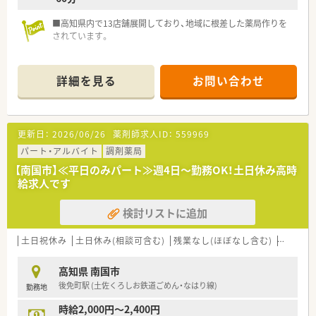
■高知県内で13店舗展開しており、地域に根差した薬局作りを
されています。
詳細を見る
お問い合わせ
更新日：
2026/06/26
薬剤師求人ID：
559969
パート・アルバイト
調剤薬局
【南国市】≪平日のみパート≫週4日～勤務OK！土日休み高時
給求人です
検討リストに追加
土日祝休み
土日休み(相談可含む)
残業なし(ほぼなし含む)
シフト
高知県 南国市
後免町駅 (土佐くろしお鉄道ごめん・なはり線)
勤務地
時給2,000円～2,400円