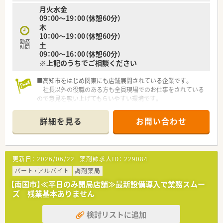
月火水金
09：00～19：00（休憩60分）
木
10：00～19：00（休憩60分）
勤務
土
時間
09：00～16：00（休憩60分）
※上記のうちでご相談ください
■高知市をはじめ関東にも店舗展開されている企業です。
社長以外の役職のある方も全員現場でのお仕事をされている
ので意見を吸い上げてもらいやすい環境です。
お休みの日にもBBQなどのイベントを皆さんで楽しまれてい
るアットホームな環境です。
詳細を見る
お問い合わせ
更新日：
2026/06/22
薬剤師求人ID：
229084
パート・アルバイト
調剤薬局
【南国市】≪平日のみ開局店舗≫最新設備導入で業務スムー
ズ 残業基本ありません
検討リストに追加