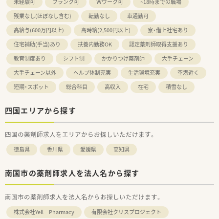
未経験可
ブランク可
Ｗワーク可
~18時までの職場
残業なし(ほぼなし含む)
転勤なし
車通勤可
高給与(600万円以上)
高時給(2,500円以上)
寮・借上社宅あり
住宅補助(手当)あり
扶養内勤務OK
認定薬剤師取得支援あり
教育制度あり
シフト制
かかりつけ薬剤師
大手チェーン
大手チェーン以外
ヘルプ体制充実
生活環境充実
空港近く
短期・スポット
総合科目
高収入
在宅
積雪なし
四国エリアから探す
四国の薬剤師求人をエリアからお探しいただけます。
徳島県
香川県
愛媛県
高知県
南国市の薬剤師求人を法人名から探す
南国市の薬剤師求人を法人名からお探しいただけます。
株式会社Yell Pharmacy
有限会社クリスプロジェクト