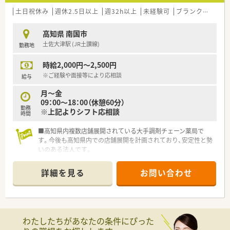
土日祝休み
週休2.5日以上
週32h以上
未経験可
ブランク可
残業
高知県 南国市
土佐大津駅 (JR土讃線)
勤務地
時給2,000円～2,500円
※ご経験や面接等により応相談
給与
月～金
09：00～18：00（休憩60分）
勤務
※上記よりシフト応相談
時間
■高知県内複数店舗展開されている大手調剤チェーン薬局で
す。今後も高知県内での店舗展開を計画されており、安定性と勢
いのある法人です。
■グループ全体を通して在宅医療にも力を入れています。在宅
専任での業務をご希望される方もお気軽にご相談ください。
詳細を見る
お問い合わせ
■スキルアップにも力を入れており、希望者で学会発表にも参加
されています。
■全店舗にて最新機器（電子薬歴 他）を導入している為、業務短
縮につながっています。
わたしたちがあなたの条件にぴった