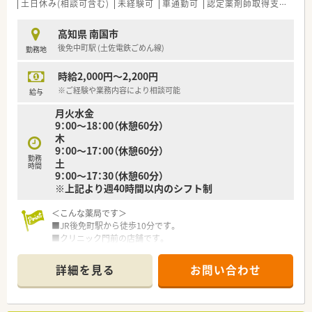
土日休み(相談可含む)
未経験可
車通勤可
認定薬剤師取得支援あり
〈こんな方にもおススメ〉
■平日のみのご勤務でお探しの方
高知県 南国市
■プライベートやご家庭と両立しながら働きたい方
後免中町駅 (土佐電鉄ごめん線)
勤務地
などお気軽にお問い合わせください！
時給2,000円～2,200円
※ご経験や業務内容により相談可能
給与
月火水金
9：00～18：00（休憩60分）
木
9：00～17：00（休憩60分）
勤務
土
時間
9：00～17：30（休憩60分）
※上記より週40時間以内のシフト制
＜こんな薬局です＞
■JR後免町駅から徒歩10分です。
■クリニック門前の店舗です。
■薬剤師は1～2名体制の少人数制の店舗です。
詳細を見る
お問い合わせ
＜業務内容＞
■内科, 泌尿器科, 皮膚科を中心に応需しています。
■処方箋は30～50枚/日程度です。