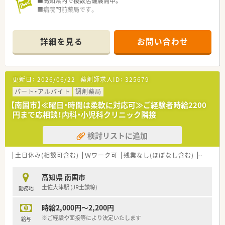
■高知県内で複数店舗展開中。
優しい会社です。
■病院門前薬局です。
■「くるみんマーク」を取得しています。
「子育てサポート企業」として厚生労働大臣から認定を受けてい
ます。
詳細を見る
お問い合わせ
更新日：
2026/06/22
薬剤師求人ID：
325679
パート・アルバイト
調剤薬局
【南国市】≪曜日・時間は柔軟に対応可≫ご経験者時給2200
円まで応相談！内科・小児科クリニック隣接
検討リストに追加
土日休み(相談可含む)
Ｗワーク可
残業なし(ほぼなし含む)
転勤な
高知県 南国市
土佐大津駅 (JR土讃線)
勤務地
時給2,000円～2,200円
※ご経験や面接等により決定いたします
給与