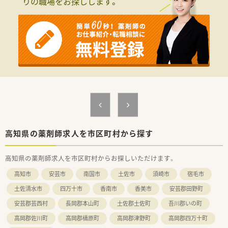
りの職場をお探しします。
高知県の薬剤師求人を市区町村から探す
高知県の薬剤師求人を市区町村からお探しいただけます。
高知市
安芸市
南国市
土佐市
須崎市
宿毛市
土佐清水市
四万十市
香南市
香美市
安芸郡田野町
安芸郡芸西村
長岡郡本山町
土佐郡土佐町
吾川郡いの町
高岡郡佐川町
高岡郡檮原町
高岡郡津野町
高岡郡四万十町