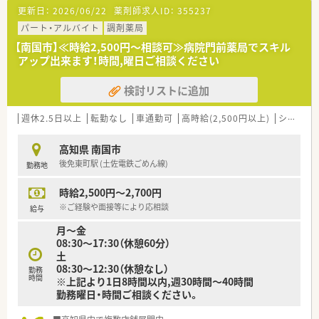
更新日：
2026/06/22
薬剤師求人ID：
355237
＜設備も充実＞
■全店でピッキングサポートシステムを標準導入
パート・アルバイト
調剤薬局
医療事務・登録販売者の在籍している店舗も多数あり、ピッキ
【南国市】≪時給2,500円～相談可≫病院門前薬局でスキル
ング業務はほとんどを非薬剤師が行います。
アップ出来ます！時間,曜日ご相談ください
服薬指導や患者様の会話に集中できる環境が魅力です。
検討リストに追加
＜会社のポイント＞
■母体は病医院専門の経営コンサルティング企業です。
全国に調剤薬局を550店舗以上展開しています。
週休2.5日以上
転勤なし
車通勤可
高時給(2,500円以上)
シフト制
■薬局事業だけでなく、クリニックモールの企画・運営や医療機
器のリースなど幅広く事業を展開しております。
高知県 南国市
■勤務地や転勤の有無など、希望により働き方を選択できます。
後免東町駅 (土佐電鉄ごめん線)
勤務地
■転勤のない働き方も可能です。入社後に「転勤あり」から「転勤
なし」へ働き方を変更することもできます。
時給2,500円～2,700円
■電子薬歴・ピッキングサポートシステムを導入しています。
全店舗にて統一されています。
※ご経験や面接等により応相談
給与
■育休復帰率は100％！
月～金
育児休業は、最大3歳に達した月の末日まで延長可能です。
08:30～17:30（休憩60分）
「短時間勤務制度」もあり、子育てと両立しながら勤務できる環
土
境です。
08:30～12:30（休憩なし）
勤務
その他、介護休暇への「短時間勤務制度」があり、サポートが充実
時間
※上記より1日8時間以内,週30時間～40時間
しております。
勤務曜日・時間ご相談ください。
■結婚・出産、お子さんの入学など
ライフイベントごとにお祝い金の制度があります。ご家族にも