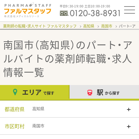
平日9：30-19：00 土日10：00-19：00
薬剤師の転職・求人サイト ファルマスタッフ
高知県
南国市
パート・ア
南国市（高知県）のパート・ア
ルバイト
の薬剤師転職・求人
情報一覧
エリア
駅
で探す
から探す
都道府県
高知県
市区町村
南国市