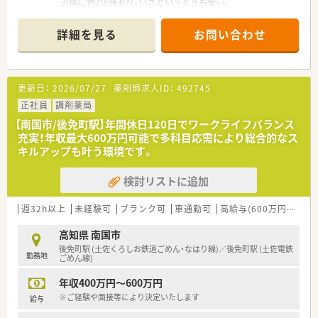
近隣に他2店舗あり、いざというときも安心。
■ドライブスルーでの対応も行っている店舗です。
広々とした駐車場、ピンクの看板が目印です。
詳細を見る
お問い合わせ
■お隣の敷地にはコンビニもありお昼休みやお帰りの際に立ち
寄ることもでき便利。
■薬剤師3名在籍、管理薬剤師は女性です。
更新日：
2026/07/27
薬剤師求人ID：
492745
＜業務内容＞
■調剤・投薬・監査等、外来処方箋の対応全般をお願いいたしま
正社員
調剤薬局
す。
【南国市/後免町駅】年間休日120日でワークライフバランス
■総合科目を応需しています。幅広い処方箋を対応しますので
充実！年収最大600万円可能で多科目応需により総合的なス
スキルアップにつながります。
キルアップも叶う環境です。
■処方箋枚数は1日あたり平均60枚です。
■投薬は立ち投薬となります。
検討リストに追加
■在宅業務もございます。これまでのご経験や入社後の状況に
応じてご担当頂く場合がございます。
週32h以上
未経験可
ブランク可
車通勤可
高給与(600万円以上)
＜研修制度＞
■ご入職後は店舗での実務を通じて一連の流れを習得頂きま
高知県 南国市
す。
後免町駅 (土佐くろしお鉄道ごめん・なはり線)／後免町駅 (土佐電鉄
勤務地
ベテランの社員さんもおられますので安心です。
ごめん線)
■認定薬剤師取得サポートとしてe-ラーニングの利用が可能で
年収400万円～600万円
す。
■1年に3回（3月、7月、11月）グループ内の薬剤師・看護師・ケアマ
※ご経験や面接等により決定いたします
給与
ネージャー・看護師・事務職全ての職員を集めての勉強会を開か