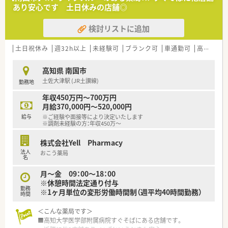
あり安心です 土日休みの店舗◎
検討リストに追加
土日祝休み
週32h以上
未経験可
ブランク可
車通勤可
高給与(600万円以上)
高知県 南国市
土佐大津駅 (JR土讃線)
勤務地
年収450万円～700万円
月給370,000円～520,000円
給与
※ご経験や面接等により決定いたします
※調剤未経験の方：年収450万～
株式会社Yell Pharmacy
法人
おこう薬局
名
月～金 09：00～18：00
※休憩時間法定通り付与
勤務
※1ヶ月単位の変形労働時間制（週平均40時間勤務）
時間
＜こんな薬局です＞
■高知大学医学部附属病院すぐそばにある店舗です。