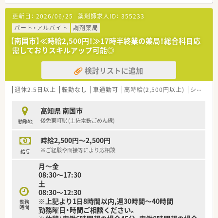
■薬剤師2名体制です。管理薬剤師は女性です。
■1年に1回以上学会に参加されており、学会発表チームを立ち
上げ、日々の業務で感じたことや、患者さまからの要望などを議
更新日：
2026/06/25
薬剤師求人ID：
355233
＜業務内容＞
論して発表の題目を検討されています。
■内科・小児科の処方箋がメインです。
パート・アルバイト
調剤薬局
■調剤業務だけでなく、災害対策や野菜の販売等を通して地域貢
その他、現在月平均40医療機関からの処方箋を受けています。
献を行われています。
【南国市】≪時給2,500円！≫17時半終業の薬局！総合科目応
■処方箋枚数は平均60枚/日となります。
■業務短縮の為、全店舗にて最新機器（電子薬歴・分包機（円盤）・
需しておりスキルアップ可能◎
■調剤・投薬・監査など外来処方箋の対応を主にお願い致しま
一部店舗に二次元バーコードやクリーンベンチ、ピッキング鑑査
す。
機 等）を導入されています。
検討リストに追加
■投薬口は1カ所。立ち投薬がメインです。
■在宅患者様の対応も行っています。ご経験やご入社後の状況
＜こんな方にもオススメ＞
にあわせてご担当頂く可能性がございます。
週休2.5日以上
転勤なし
車通勤可
高時給(2,500円以上)
シフト制
■複数店舗展開されているチェーン薬局を希望されている方
■研修制度が充実している企業をご希望の方
＜研修制度＞
■外来対応だけでなく、在宅業務など幅広く経験していきたい方
高知県 南国市
■店舗配属後はOJT研修がメインです。
等 少しでも気になる方はお気軽にお問い合わせ下さい。
後免東町駅 (土佐電鉄ごめん線)
勤務地
新卒・中途採用関わらず入社後新人研修もございます。
■e-ラーニングは全額会社負担です。
時給2,500円～2,500円
■毎月第3週には新人もベテランも共に勉強会を行います。
勉強会のアーカイブもWEB上で確認することができます。
※ご経験や面接等により応相談
給与
製品説明・症例発表・医師による疾患説明・実力テスト等多岐に
月～金
わたります。
08:30～17:30
■全店から閲覧できる文献検索システムもあり、個々人で最新の
土
論文に基づいた勉強ができるような環境も整えられています。
08:30～12:30
■県外で開催される医療関連の学会や研修会への参加を希望す
※上記より1日8時間以内,週30時間～40時間
勤務
る場合、条件によって参加者の旅費等のご負担も行って頂けま
時間
勤務曜日・時間ご相談ください。
す。