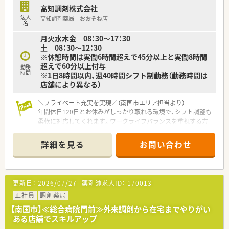
れています。薬の知識だけでなく、安全管理の取り組みや外部の
高知調剤株式会社
専門家による接遇研修等も行われています。
法人
高知調剤薬局 おおそね店
■保険薬局での勤務未経験の方に対しても、電子薬歴の使用方法
名
や調剤報酬の算定方法等の教育カリキュラムをご準備されてい
月火水木金 08：30～17：30
ます。
土 08：30～12：30
■希望制となりますが、職員研修の一環として医療機関のご協力
※休憩時間は実働6時間超えで45分以上と実働8時間
のもと、4～6カ月の病院研修も行われています。
超えで60分以上付与
勤務
時間
※1日8時間以内、週40時間シフト制勤務（勤務時間は
＜法人特徴＞
店舗により異なる）
■高知県内を中心にグループ全体で32店舗展開中です。今後も
県内・県外にて店舗を増やしていく方針です。
＼プライベート充実を実現／（南国市エリア担当より）
■総合病院門前からクリニック門前までさまざまな科目の店舗
年間休日120日とお休みがしっかり取れる環境で、シフト調整も
を運営されています。
柔軟に対応してくれます。ワークライフバランスを重視する方
■在宅件数はグループ全体で700件以上ございます。在宅専任薬
にぴったりの職場です。
剤師も複数名いらっしゃいます。
■1年に1回以上学会に参加されており、学会発表チームを立ち
詳細を見る
お問い合わせ
【店舗情報と応需状況について】
上げ、日々の業務で感じたことや、患者さまからの要望などを議
■後免町駅から車で6分ほどの立地にあり、通勤しやすい環境が
論して発表の題目を検討されています。
整っている活気ある調剤薬局です。
■調剤業務だけでなく、災害対策や野菜の販売等を通して地域貢
■内科や外科をはじめ多岐にわたる診療科目の処方箋を1日あた
献を行われています。
更新日：
2026/07/27
薬剤師求人ID：
170013
り60から70枚ほど応需しています。
■業務短縮の為、全店舗にて最新機器（電子薬歴・分包機（円盤）・
■周辺の複数医療機関からの処方箋を受け付けており、地域の患
正社員
調剤薬局
一部店舗に二次元バーコードやクリーンベンチ、ピッキング鑑査
者様の健康をしっかりと支えています。
機 等）を導入されています。
【南国市】≪総合病院門前≫外来調剤から在宅までやりがい
ある店舗でスキルアップ
【法人特徴について】
＜こんな方にもオススメ＞