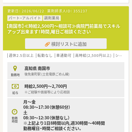
■処方箋は30～50枚/日程度です。
更新日：
2026/06/22
薬剤師求人ID：
355237
＜設備も充実＞
■全店でピッキングサポートシステムを標準導入
パート・アルバイト
調剤薬局
医療事務・登録販売者の在籍している店舗も多数あり、ピッキ
【南国市】≪時給2,500円～相談可≫病院門前薬局でスキル
ング業務はほとんどを非薬剤師が行います。
アップ出来ます！時間,曜日ご相談ください
服薬指導や患者様の会話に集中できる環境が魅力です。
検討リストに追加
＜会社のポイント＞
■母体は病医院専門の経営コンサルティング企業です。
全国に調剤薬局を550店舗以上展開しています。
週休2.5日以上
転勤なし
車通勤可
高時給(2,500円以上)
シフト制
■薬局事業だけでなく、クリニックモールの企画・運営や医療機
器のリースなど幅広く事業を展開しております。
高知県 南国市
■勤務地や転勤の有無など、希望により働き方を選択できます。
後免東町駅 (土佐電鉄ごめん線)
勤務地
■転勤のない働き方も可能です。入社後に「転勤あり」から「転勤
なし」へ働き方を変更することもできます。
時給2,500円～2,700円
■電子薬歴・ピッキングサポートシステムを導入しています。
全店舗にて統一されています。
※ご経験や面接等により応相談
給与
■育休復帰率は100％！
月～金
育児休業は、最大3歳に達した月の末日まで延長可能です。
08:30～17:30（休憩60分）
「短時間勤務制度」もあり、子育てと両立しながら勤務できる環
土
境です。
08:30～12:30（休憩なし）
勤務
その他、介護休暇への「短時間勤務制度」があり、サポートが充実
時間
※上記より1日8時間以内,週30時間～40時間
しております。
勤務曜日・時間ご相談ください。
■結婚・出産、お子さんの入学など