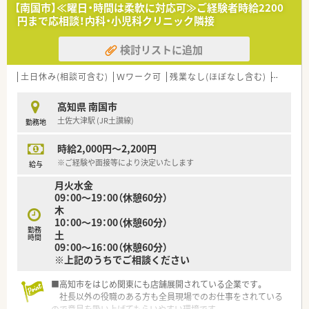
【南国市】≪曜日・時間は柔軟に対応可≫ご経験者時給2200
円まで応相談！内科・小児科クリニック隣接
検討リストに追加
土日休み(相談可含む)
Ｗワーク可
残業なし(ほぼなし含む)
転勤な
高知県 南国市
土佐大津駅 (JR土讃線)
勤務地
時給2,000円～2,200円
※ご経験や面接等により決定いたします
給与
月火水金
09：00～19：00（休憩60分）
木
10：00～19：00（休憩60分）
勤務
土
時間
09：00～16：00（休憩60分）
※上記のうちでご相談ください
■高知市をはじめ関東にも店舗展開されている企業です。
社長以外の役職のある方も全員現場でのお仕事をされている
ので意見を吸い上げてもらいやすい環境です。