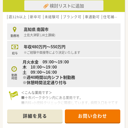
応じてご担当頂く場合がございます。
■複数店舗展開されているチェーン薬局を希望されている方
検討リストに追加
■研修制度が充実している企業をご希望の方
＜研修制度＞
■外来対応だけでなく、在宅業務など幅広く経験していきたい方
■ご入職後は店舗での実務を通じて一連の流れを習得頂きま
週32h以上
新卒可
未経験可
ブランク可
車通勤可
住宅補助(手当)あり
等 少しでも気になる方はお気軽にお問い合わせ下さい。
す。
ベテランの社員さんもおられますので安心です。
高知県 南国市
■認定薬剤師取得サポートとしてe-ラーニングの利用が可能で
土佐大津駅 (JR土讃線)
勤務地
す。
■1年に3回（3月、7月、11月）グループ内の薬剤師・看護師・ケアマ
年収480万円～550万円
ネージャー・看護師・事務職全ての職員を集めての勉強会を開か
れています。薬の知識だけでなく、安全管理の取り組みや外部の
※ご経験や面接等により決定いたします
給与
専門家による接遇研修等も行われています。
月火水金 09：00～19：00
■保険薬局での勤務未経験の方に対しても、電子薬歴の使用方法
木 10：00～19：00
や調剤報酬の算定方法等の教育カリキュラムをご準備されてい
土 09：00～16：00
ます。
勤務
※週40時間以内シフト制勤務
■希望制となりますが、職員研修の一環として医療機関のご協力
時間
※休憩時間法定通り付与
のもと、4～6カ月の病院研修も行われています。
＜こんな薬局です＞
＜法人特徴＞
■十市パークタウン内にある薬局です。
■高知県内を中心にグループ全体で32店舗展開中です。今後も
■内科・小児科クリニックに隣接しています。病院入口をでてす
県内・県外にて店舗を増やしていく方針です。
ぐのところにあります。
■総合病院門前からクリニック門前までさまざまな科目の店舗
■患者様の状態やご要望に合わせてご提案できるようOTC医薬
を運営されています。
詳細を見る
お問い合わせ
品や栄養補助食品、化粧品等豊富に取り揃えています。
■在宅件数はグループ全体で700件以上ございます。在宅専任薬
■同市内に複数店舗あり協力して店舗運営されています。
剤師も複数名いらっしゃいます。