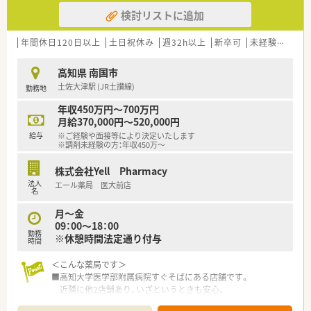
■患者様を第一に考えることを理念として掲げ、医療のプロフェ
■複数店舗展開されているチェーン薬局を希望されている方
検討リストに追加
ッショナルとしての使命感を大切にしています。
■研修制度が充実している企業をご希望の方
■地域に根ざしたクリニックの門前を中心とした店舗展開を行
■外来対応だけでなく、在宅業務など幅広く経験していきたい方
い、地域住民の健康づくりを支援しています。
年間休日120日以上
等 少しでも気になる方はお気軽にお問い合わせ下さい。
土日祝休み
週32h以上
新卒可
未経験可
ブ
■経営陣が薬剤師として現場で勤務する現場主義を貫いており、
現場の声を反映しやすい風通しの良い組織です。
高知県 南国市
土佐大津駅 (JR土讃線)
勤務地
【勤務実態について】
■営業時間は平日が17時30分まで、土曜日は12時30分までとな
年収450万円～700万円
っており、無理のない勤務が可能です。
月給370,000円～520,000円
■完全週休2日制をベースに年間休日120日を確保しており、仕
給与
※ご経験や面接等により決定いたします
事とプライベートの充実を両立できます。
※調剤未経験の方：年収450万～
■固定残業代が支給されますが、実際の残業時間はそれを超える
ことがないようしっかり管理されています。
株式会社Yell Pharmacy
法人
エール薬局 医大前店
【職場環境と雰囲気】
名
■調剤室は常に整理整頓が心がけられており、ゆとりを持って業
月～金
務に取り組める快適な空間が広がっています。
09：00～18：00
■最新のレセコンや調剤機器、ピッキングサポートシステムなど
勤務
※休憩時間法定通り付与
を導入し、業務の効率化を図っています。
時間
■平均勤続年数が10年と非常に長く、長期間にわたって安心し
＜こんな薬局です＞
て働き続けられる居心地の良い職場環境です。
■高知大学医学部附属病院すぐそばにある店舗です。
近隣に他2店舗あり、いざというときも安心。
■2階建ての建物。1階部分が薬局となっています。