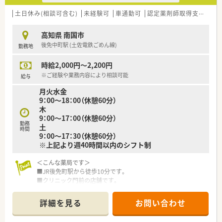
などの調剤設備も整っています。
土日休み(相談可含む)
未経験可
車通勤可
認定薬剤師取得支援あり
〈こんな方にもおススメ〉
■平日のみのご勤務でお探しの方
高知県 南国市
■プライベートやご家庭と両立しながら働きたい方
後免中町駅 (土佐電鉄ごめん線)
勤務地
などお気軽にお問い合わせください！
時給2,000円～2,200円
※ご経験や業務内容により相談可能
給与
月火水金
9：00～18：00（休憩60分）
木
9：00～17：00（休憩60分）
勤務
土
時間
9：00～17：30（休憩60分）
※上記より週40時間以内のシフト制
＜こんな薬局です＞
■JR後免町駅から徒歩10分です。
■クリニック門前の店舗です。
■薬剤師は1～2名体制の少人数制の店舗です。
詳細を見る
お問い合わせ
＜業務内容＞
■内科, 泌尿器科, 皮膚科を中心に応需しています。