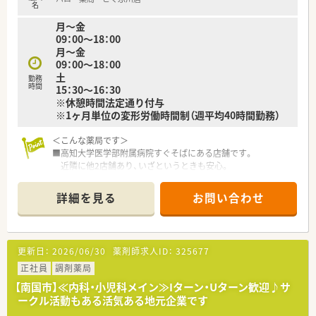
れています。薬の知識だけでなく、安全管理の取り組みや外部の
名
専門家による接遇研修等も行われています。
月～金
■保険薬局での勤務未経験の方に対しても、電子薬歴の使用方法
09：00～18：00
や調剤報酬の算定方法等の教育カリキュラムをご準備されてい
月～金
ます。
09：00～18：00
■希望制となりますが、職員研修の一環として医療機関のご協力
土
勤務
のもと、4～6カ月の病院研修も行われています。
時間
15：30～16：30
※休憩時間法定通り付与
＜法人特徴＞
※1ヶ月単位の変形労働時間制（週平均40時間勤務）
■高知県内を中心にグループ全体で32店舗展開中です。今後も
県内・県外にて店舗を増やしていく方針です。
＜こんな薬局です＞
■総合病院門前からクリニック門前までさまざまな科目の店舗
■高知大学医学部附属病院すぐそばにある店舗です。
を運営されています。
近隣に他2店舗あり、いざというときも安心。
■在宅件数はグループ全体で700件以上ございます。在宅専任薬
■広々とした駐車場、ピンクの看板が目印です。
剤師も複数名いらっしゃいます。
■薬剤師常時2名体制、管理薬剤師は女性です。
■1年に1回以上学会に参加されており、学会発表チームを立ち
詳細を見る
お問い合わせ
上げ、日々の業務で感じたことや、患者さまからの要望などを議
＜業務内容＞
論して発表の題目を検討されています。
■調剤・投薬・監査等、外来処方箋の対応全般をお願いいたしま
■調剤業務だけでなく、災害対策や野菜の販売等を通して地域貢
す。
献を行われています。
更新日：
2026/06/30
薬剤師求人ID：
325677
■総合科目を応需しています。幅広い処方箋を対応しますので
■業務短縮の為、全店舗にて最新機器（電子薬歴・分包機（円盤）・
スキルアップにつながります。
正社員
調剤薬局
一部店舗に二次元バーコードやクリーンベンチ、ピッキング鑑査
■処方箋枚数は1日あたり平均50枚です。
機 等）を導入されています。
【南国市】≪内科・小児科メイン≫Iターン・Uターン歓迎♪サ
■投薬は立ち投薬となります。
ークル活動もある活気ある地元企業です
■在宅業務もございます。これまでのご経験や入社後の状況に
＜こんな方にもオススメ＞