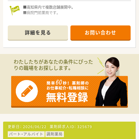
ライフイベントごとにお祝い金の制度があります。ご家族にも
■高知県内で複数店舗展開中。
優しい会社です。
■病院門前薬局です。
■「くるみんマーク」を取得しています。
「子育てサポート企業」として厚生労働大臣から認定を受けてい
ます。
詳細を見る
お問い合わせ
わたしたちがあなたの条件にぴった
りの職場をお探しします。
更新日：
2026/06/22
薬剤師求人ID：
325679
パート・アルバイト
調剤薬局