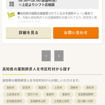
09：00～18：00（休憩60分）
勤務
※上記よりシフト応相談
時間
■高知県内複数店舗展開されている大手調剤チェーン薬局で
す。今後も高知県内での店舗展開を計画されており、安定性と勢
いのある法人です。
■グループ全体を通して在宅医療にも力を入れています。在宅
専任での業務をご希望される方もお気軽にご相談ください。
詳細を見る
お問い合わせ
■スキルアップにも力を入れており、希望者で学会発表にも参加
されています。
■全店舗にて最新機器（電子薬歴 他）を導入している為、業務短
縮につながっています。
高知県の薬剤師求人を市区町村から探す
高知県の薬剤師求人を市区町村からお探しいただけます。
高知市
安芸市
南国市
土佐市
須崎市
宿毛市
土佐清水市
四万十市
香南市
香美市
安芸郡田野町
安芸郡芸西村
長岡郡本山町
土佐郡土佐町
吾川郡いの町