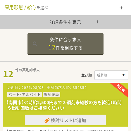
雇用形態 / 給与
を選ぶ
詳細条件を表示
条件に合う求人
12
件を
検索する
12
件の薬剤師求人
並び順
更新日：
2026/08/03
薬剤師求人ID：
359852
パート・アルバイト
調剤薬局
【南国市】≪時給2,500円まで≫調剤未経験の方も歓迎！時間
や出勤回数はご相談ください
検討リストに追加