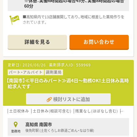
※休憩：実働6時間超の場合45分、実働8時間超の場合
60分
＜法人概要＞
■高知県下展開中のグループ企業です。
■高知県内で13店舗展開しており、地域に根差した薬局作りを
高知市内をはじめ、県内各エリアに店舗がありますので地元で
されています。
のご就業を検討されている方におすすめです。
関東にも一部店舗がございますので関東へ転居される場合も
ご相談にのって頂けます。
■時代の変化にあわせて対応できる会社を目指しているため、攻
詳細を見る
お問い合わせ
めの姿勢で経営を進めていくお考えです。
門前としての考え方は今はなく、各店舗が地域密着を目指して
います。
■健康サポート薬局の認定を受けている店舗も複数店舗ござい
更新日：
2026/06/26
薬剤師求人ID：
559969
ます。
パート・アルバイト
調剤薬局
■社長は薬剤師免許をお持ちではございませんが、現場の意見を
大切にされていらっしゃいます。現場の声を活かしてくれるボ
【南国市】≪平日のみパート≫週4日～勤務OK！土日休み高時
トムアップの会社です。
給求人です
■役員は平均年齢40～50代半ばで構成されています。役員の中
には薬剤師の方も在籍しております。
検討リストに追加
■在宅専門・漢方専門の店舗もあります。
■業績・会社貢献・能力に併せて、査定決算賞与も支給されます。
土日祝休み
土日休み(相談可含む)
残業なし(ほぼなし含む)
シフト
■地域に根差した薬局として地域の学校や老人クラブの依頼を
受けて、
喫煙防止活動や正しい薬の使い方などについて講演をするこ
高知県 南国市
ともあります。
後免町駅 (土佐くろしお鉄道ごめん・なはり線)
勤務地
楽しくて勉強になる講演は大変好評です。