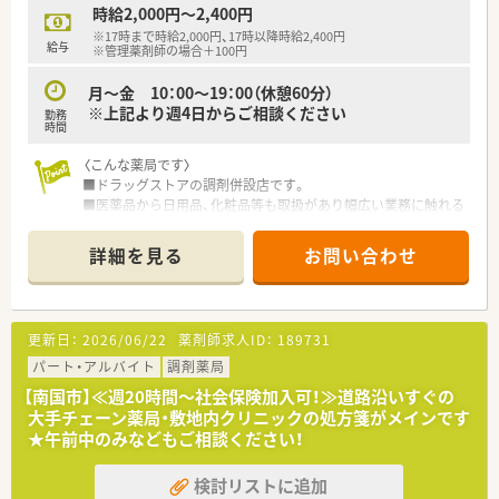
■お仕事以外の課外活動も活発です。ゴルフ、サーフィン、フィ
時給2,000円～2,400円
ッシング、ダイビングなど南国ならではの趣味サークルが盛りだ
※17時まで時給2,000円、17時以降時給2,400円
くさんです。
給与
※管理薬剤師の場合＋100円
■固定残業代は15時間/月支給されていますが、残業時間は繁忙
期でも10時間/月となっています。
月～金 10：00～19：00（休憩60分）
※上記より週4日からご相談ください
勤務
＜こんな方にもおススメ＞
時間
■複数科目取扱いのある薬局をお探しの方
〈こんな薬局です〉
■高知県下で展開しているグループ企業で安定して長くお勤め
■ドラッグストアの調剤併設店です。
されたい方
■医薬品から日用品、化粧品等も取扱があり幅広い業務に触れる
等々…少しでも気になった方はお気軽にお問い合わせください！
ことができます。
■広域処方箋を応需しています。
詳細を見る
お問い合わせ
〈業務内容〉
■調剤・投薬・服薬指導など一連の業務
更新日：
2026/06/22
薬剤師求人ID：
189731
〈法人概要〉
■創業205周年を迎える総合健康企業で、日本最大手チェーンド
パート・アルバイト
調剤薬局
ラッグストアの法人です。
【南国市】≪週20時間～社会保険加入可！≫道路沿いすぐの
■医薬品から日用品、化粧品等も取扱があり幅広い業務に触れる
大手チェーン薬局・敷地内クリニックの処方箋がメインです
ことができます。
★午前中のみなどもご相談ください！
■薬剤師は新しいポストとなりますので、新たな挑戦をしたい方
に最適の環境です。調剤ご経験者であれば高年収が狙えます。
検討リストに追加
■広々とした調剤室はどこも綺麗で、監査システム・自動分包機