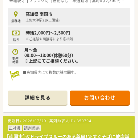
未経験可
ブランク可
転勤なし
車通勤可
高時給(2,500円以上)
教
高知県 南国市
土佐大津駅 (JR土讃線)
勤務地
時給2,000円～2,500円
※ご経験や面接等により応相談
給与
月～金
09:00～18:00（休憩60分）
勤務
※上記にてご相談ください。
時間
■高知県内にて複数店舗展開中。
詳細を見る
お問い合わせ
更新日：
2026/07/29
薬剤師求人ID：
359794
正社員
調剤薬局
【南国市】≪ドライブスルーのある薬局！≫すぐそばに他店舗