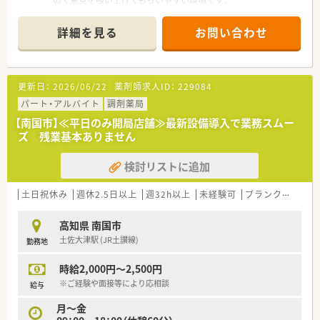
お休みの日にもBBQなどのイベントを皆さんで楽しまれてい
るアットホームな環境です。
詳細を見る
お問い合わせ
更新日：
2026/06/22
薬剤師求人ID：
229084
パート・アルバイト
調剤薬局
【南国市】≪平日のみ開局店舗≫最新設備導入で業務スムー
ズ 残業基本ありません
検討リストに追加
土日祝休み
週休2.5日以上
週32h以上
未経験可
ブランク可
残業
高知県 南国市
土佐大津駅 (JR土讃線)
勤務地
時給2,000円～2,500円
※ご経験や面接等により応相談
給与
月～金