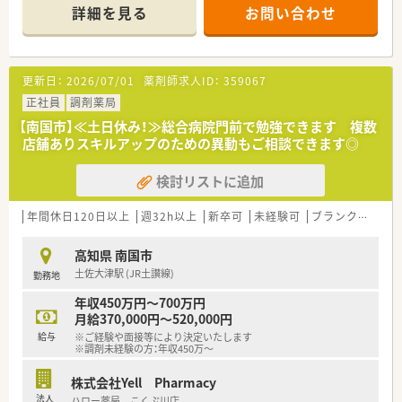
ダークグレーを基調としたスタイリッシュな外観で、ピンクの
詳細を見る
お問い合わせ
看板が目印です。
■薬剤師常時4～5名体制、管理薬剤師は女性です。
＜業務内容＞
更新日：
2026/07/01
薬剤師求人ID：
359067
■調剤・投薬・監査等、外来処方箋の対応全般をお願いいたしま
す。
正社員
調剤薬局
■総合科目を応需しています。幅広い処方箋を対応しますので
【南国市】≪土日休み！≫総合病院門前で勉強できます 複数
スキルアップにつながります。
店舗ありスキルアップのための異動もご相談できます◎
■処方箋枚数は1日あたり平均70枚です。
■投薬口は4か所あり、立ち投薬となります。
検討リストに追加
患者様のプライバシーに配慮しすりガラスのパーテーション
で区切られています。
■在宅業務もございます。これまでのご経験や入社後の状況に
年間休日120日以上
週32h以上
新卒可
未経験可
ブランク可
車
応じてご担当頂く場合がございます。
■クリーンベンチも導入されています。
高知県 南国市
土佐大津駅 (JR土讃線)
勤務地
＜研修制度＞
■ご入職後は店舗での実務を通じて一連の流れを習得頂きま
年収450万円～700万円
す。
月給370,000円～520,000円
ベテランの社員さんもおられますので安心です。
給与
※ご経験や面接等により決定いたします
■認定薬剤師取得サポートとしてe-ラーニングの利用が可能で
※調剤未経験の方：年収450万～
す。
■1年に3回（3月、7月、11月）グループ内の薬剤師・看護師・ケアマ
株式会社Yell Pharmacy
ネージャー・看護師・事務職全ての職員を集めての勉強会を開か
法人
ハロー薬局 こくぶ川店