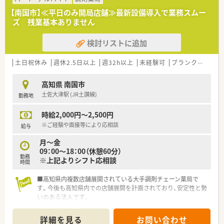
【南国市】≪平日のみ開局店舗≫最新設備導入で業務スムー
ズ 残業基本ありません
検討リストに追加
土日祝休み
週休2.5日以上
週32h以上
未経験可
ブランク可
残業
高知県 南国市
土佐大津駅 (JR土讃線)
勤務地
時給2,000円～2,500円
※ご経験や面接等により応相談
給与
月～金
09：00～18：00（休憩60分）
勤務
※上記よりシフト応相談
時間
■高知県内複数店舗展開されている大手調剤チェーン薬局で
す。今後も高知県内での店舗展開を計画されており、安定性と勢
いのある法人です。
■グループ全体を通して在宅医療にも力を入れています。在宅
専任での業務をご希望される方もお気軽にご相談ください。
詳細を見る
お問い合わせ