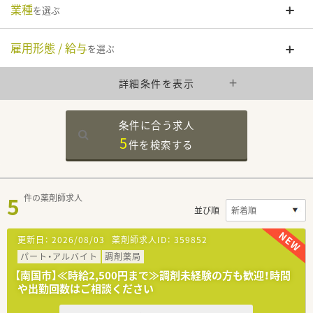
業種
を選ぶ
雇用形態 / 給与
を選ぶ
詳細条件を表示
条件に合う求人
5
件を
検索する
5
件の薬剤師求人
並び順
更新日：
2026/08/03
薬剤師求人ID：
359852
パート・アルバイト
調剤薬局
【南国市】≪時給2,500円まで≫調剤未経験の方も歓迎！時間
や出勤回数はご相談ください