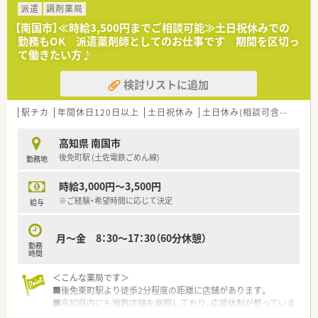
派遣
調剤薬局
【南国市】≪時給3,500円までご相談可能≫土日祝休みでの
勤務もOK 派遣薬剤師としてのお仕事です 期間を区切っ
て働きたい方♪
検討リストに追加
駅チカ
年間休日120日以上
土日祝休み
土日休み(相談可含む)
週3
高知県 南国市
後免町駅 (土佐電鉄ごめん線)
勤務地
時給3,000円～3,500円
※ご経験・希望時間に応じて決定
給与
月～金 8：30～17：30（60分休憩）
勤務
時間
＜こんな薬局です＞
■後免東町駅より徒歩2分程度の距離に店舗があります。
■高知県内にも複数店舗を展開しており、応援体制が整っていま
すので働きやすい環境です。