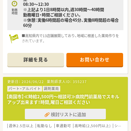
08:30～12:30
※上記より1日8時間以内,週30時間～40時間
勤務
時間
勤務曜日・時間ご相談ください。
※休憩：実働6時間超の場合45分、実働8時間超の場合
60分
■高知県内で13店舗展開しており、地域に根差した薬局作りを
されています。
詳細を見る
お問い合わせ
更新日：
2026/06/22
薬剤師求人ID：
355237
パート・アルバイト
調剤薬局
【南国市】≪時給2,500円～相談可≫病院門前薬局でスキル
アップ出来ます！時間,曜日ご相談ください
検討リストに追加
週休2.5日以上
転勤なし
車通勤可
高時給(2,500円以上)
シフト制