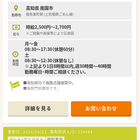
高知県 南国市
後免東町駅 (土佐電鉄ごめん線)
勤務地
時給2,500円～2,700円
※ご経験や面接等により応相談
給与
月～金
08:30～17:30（休憩60分）
土
08:30～12:30（休憩なし）
勤務
時間
※上記より1日8時間以内,週30時間～40時間
勤務曜日・時間ご相談ください。
■高知県内で複数店舗展開中。
■病院門前薬局です。
詳細を見る
お問い合わせ
更新日：
2026/06/22
薬剤師求人ID：
229084
パート・アルバイト
調剤薬局