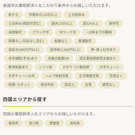
南国市の薬剤師求人をこだわり条件からお探しいただけます。
駅チカ
年間休日120日以上
土日祝休み
土日休み(相談可含む)
週休2.5日以上
週32h以上
新卒可
未経験可
ブランク可
Ｗワーク可
~18時までの職場
残業なし(ほぼなし含む)
転勤なし
車通勤可
高給与(600万円以上)
高時給(2,500円以上)
寮・借上社宅あり
住宅補助(手当)あり
扶養内勤務OK
認定薬剤師取得支援あり
教育制度あり
シフト制
かかりつけ薬剤師
大手チェーン
大手チェーン以外
ヘルプ体制充実
生活環境充実
空港近く
短期・スポット
総合科目
高収入
在宅
積雪なし
四国エリアから探す
四国の薬剤師求人をエリアからお探しいただけます。
徳島県
香川県
愛媛県
高知県