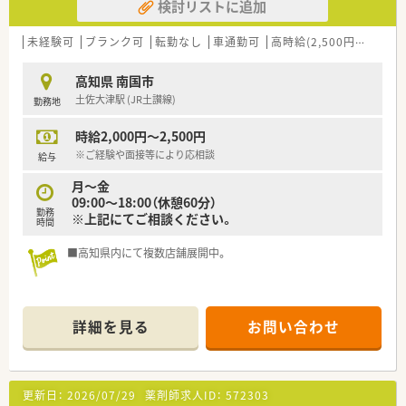
検討リストに追加
未経験可
ブランク可
転勤なし
車通勤可
高時給(2,500円以上)
教
高知県 南国市
土佐大津駅 (JR土讃線)
勤務地
時給2,000円～2,500円
※ご経験や面接等により応相談
給与
月～金
09:00～18:00（休憩60分）
勤務
※上記にてご相談ください。
時間
■高知県内にて複数店舗展開中。
詳細を見る
お問い合わせ
更新日：
2026/07/29
薬剤師求人ID：
572303