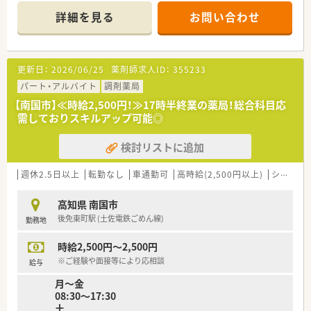
詳細を見る
お問い合わせ
＜業務内容＞
■処方箋による調剤業務、服薬指導、薬剤情報の提供など
■近隣のクリニックより処方を応需しています。
更新日：
2026/06/25
薬剤師求人ID：
355233
＜メディカルリソースの派遣＞
■弊社は全国に12拠点を展開し、全国各地の薬局・ドラッグスト
パート・アルバイト
調剤薬局
アなど、派遣先との信頼関係を大切にしながら、豊富な求人情報
【南国市】≪時給2,500円！≫17時半終業の薬局！総合科目応
をご提供しています。
需しておりスキルアップ可能◎
また、今後ご転居された場合でも、全国各地のエリア情報に精
通したコンサルタントが皆様をお迎えいたします。
検討リストに追加
■充実した福利厚生！
福利厚生サービス利用可能・スポーツクラブ利用可能・特別休
暇制度・慶弔見舞金制度などがございます。
週休2.5日以上
転勤なし
車通勤可
高時給(2,500円以上)
シフト制
■研修制度も充実！
e-ラーニング受講無料・ファーマシーセミナーへの参加無料・
高知県 南国市
情報メディア「ファルマラボ」 などがございます。
後免東町駅 (土佐電鉄ごめん線)
勤務地
■各種社会保険完備(雇用保険・社会保険：週20時間以上勤務者)
■就業日は当社負担にて薬剤師賠償責任保険が適用されますの
時給2,500円～2,500円
で、安心してご就業いただけます。
■有給休暇も取得(6ヶ月以上勤務)可能です。他にも、夏季休暇・
※ご経験や面接等により応相談
給与
結婚休暇・出産休暇（産休取得者以外）・産前産後休暇・忌引休暇・
月～金
子の看護休暇・介護休暇が取得可能です。
08:30～17:30
土
★少しでも気になった方はお気軽にお問合せください！