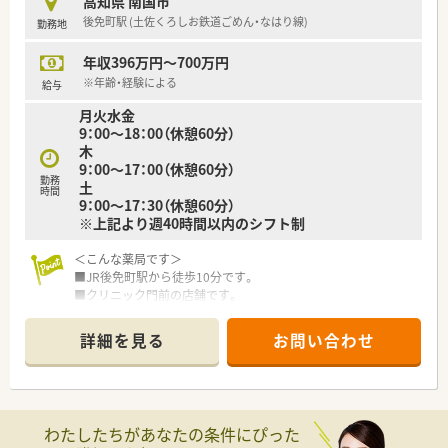
高知県 南国市
等 少しでも気になる方はお気軽にお問い合わせ下さい。
後免町駅 (土佐くろしお鉄道ごめん・なはり線)
勤務地
＜研修制度＞
■ご入職後は店舗での実務を通じて一連の流れを習得頂きま
年収396万円～700万円
す。
ベテランの社員さんもおられますので安心です。
※年齢・経験による
給与
■認定薬剤師取得サポートとしてe-ラーニングの利用が可能で
月火水金
す。
9：00～18：00（休憩60分）
■1年に3回（3月、7月、11月）グループ内の薬剤師・看護師・ケアマ
木
ネージャー・看護師・事務職全ての職員を集めての勉強会を開か
9：00～17：00（休憩60分）
れています。薬の知識だけでなく、安全管理の取り組みや外部の
勤務
土
専門家による接遇研修等も行われています。
時間
9：00～17：30（休憩60分）
■保険薬局での勤務未経験の方に対しても、電子薬歴の使用方法
※上記より週40時間以内のシフト制
や調剤報酬の算定方法等の教育カリキュラムをご準備されてい
ます。
＜こんな薬局です＞
■希望制となりますが、職員研修の一環として医療機関のご協力
■JR後免町駅から徒歩10分です。
のもと、4～6カ月の病院研修も行われています。
■クリニック門前の店舗です。
■薬剤師は1～2名体制の少人数制の店舗です。
＜法人特徴＞
■高知県内を中心にグループ全体で32店舗展開中です。今後も
詳細を見る
お問い合わせ
＜業務内容＞
県内・県外にて店舗を増やしていく方針です。
■内科, 泌尿器科, 皮膚科を中心に応需しています。
■総合病院門前からクリニック門前までさまざまな科目の店舗
■処方箋は30～50枚/日程度です。
を運営されています。
■在宅件数はグループ全体で700件以上ございます。在宅専任薬
＜設備も充実＞
剤師も複数名いらっしゃいます。
わたしたちがあなたの条件にぴった
■全店でピッキングサポートシステムを標準導入
■1年に1回以上学会に参加されており、学会発表チームを立ち