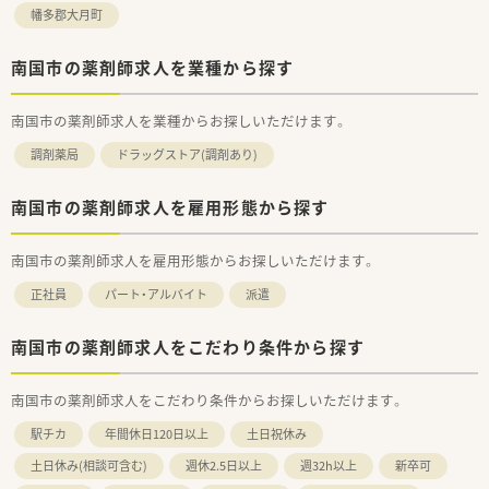
薬剤師としての専門性を高める以外にも、薬局運営や薬局経
幡多郡大月町
営、また人事、教育、経営コンサルなどご自身の志向に合わせた
キャリアが描けます。
南国市の薬剤師求人を業種から探す
■子育て支援企業
高い水準で子育てサポートに取り組んでいる企業として「プラ
南国市の薬剤師求人を業種からお探しいただけます。
チナくるみん」を認定を取得しています。
男性の育児休暇取得実績あり！
調剤薬局
ドラッグストア(調剤あり)
【看護休暇】小学校就学前の子を養育する方は、負傷・病気にな
った子の看護のために取得できます。
南国市の薬剤師求人を雇用形態から探す
【育児時間】生後満1歳に達しない新生児を育てる場合、1日2
回、1回30分の育児時間を取得できます。
短時間勤務／小学校1年を終了する年の3月31日まで利用可能
南国市の薬剤師求人を雇用形態からお探しいただけます。
です。
※勤務実績が10年超えている社員は、子が小学校３年終了す
正社員
パート・アルバイト
派遣
る年の3月31日まで利用可能です。
南国市の薬剤師求人をこだわり条件から探す
■休暇制度や福利厚生面も充実
正社員であれば有給は入社時から付与。
その他、連続休暇制度、メモリアル休暇、
南国市の薬剤師求人をこだわり条件からお探しいただけます。
サポート休暇、ボランティア休暇など
連続休暇制度：1年度に最低1回、連続5日間年次有給休暇を取
駅チカ
年間休日120日以上
土日祝休み
得する事が可能です。
確定拠出年金：退職金制度として導入しており、老後の生活に
土日休み(相談可含む)
週休2.5日以上
週32h以上
新卒可
役立てるための年金制度があります。