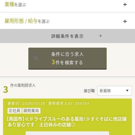
業種
を選ぶ
雇用形態 / 給与
を選ぶ
詳細条件を表示
条件に合う求人
3
件を
検索する
3
件の薬剤師求人
並び順
更新日：
2026/07/29
薬剤師求人ID：
359794
正社員
調剤薬局
【南国市】≪ドライブスルーのある薬局！≫すぐそばに他店舗
あり安心です 土日休みの店舗◎