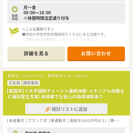
や調剤報酬の算定方法等の教育カリキュラムをご準備されてい
月～金
ます。
09：00～18：00
■希望制となりますが、職員研修の一環として医療機関のご協力
勤務
※休憩時間法定通り付与
のもと、4～6カ月の病院研修も行われています。
時間
＜こんな薬局です＞
＜法人特徴＞
■高知大学医学部附属病院すぐそばにある店舗です。
■高知県内を中心にグループ全体で32店舗展開中です。今後も
近隣に他2店舗あり、いざというときも安心。
県内・県外にて店舗を増やしていく方針です。
■2階建ての建物。1階部分が薬局となっています。
■総合病院門前からクリニック門前までさまざまな科目の店舗
ダークグレーを基調としたスタイリッシュな外観で、ピンクの
を運営されています。
詳細を見る
お問い合わせ
看板が目印です。
■在宅件数はグループ全体で700件以上ございます。在宅専任薬
■薬剤師常時4～5名体制、管理薬剤師は女性です。
剤師も複数名いらっしゃいます。
■1年に1回以上学会に参加されており、学会発表チームを立ち
＜業務内容＞
上げ、日々の業務で感じたことや、患者さまからの要望などを議
更新日：
2026/07/21
薬剤師求人ID：
189723
■調剤・投薬・監査等、外来処方箋の対応全般をお願いいたしま
論して発表の題目を検討されています。
す。
正社員
調剤薬局
■調剤業務だけでなく、災害対策や野菜の販売等を通して地域貢
■総合科目を応需しています。幅広い処方箋を対応しますので
献を行われています。
【南国市】≪大手調剤チェーン≫連続休暇・メモリアル休暇な
スキルアップにつながります。
■業務短縮の為、全店舗にて最新機器（電子薬歴・分包機（円盤）・
ど福利厚生充実！未経験でも安心の指導体制あり
■処方箋枚数は1日あたり平均70枚です。
一部店舗に二次元バーコードやクリーンベンチ、ピッキング鑑査
■投薬口は4か所あり、立ち投薬となります。
機 等）を導入されています。
検討リストに追加
患者様のプライバシーに配慮しすりガラスのパーテーション
で区切られています。
＜こんな方にもオススメ＞
■在宅業務もございます。これまでのご経験や入社後の状況に
未経験可
■複数店舗展開されているチェーン薬局を希望されている方
ブランク可
車通勤可
高給与(600万円以上)
寮・借上社宅あり
応じてご担当頂く場合がございます。
■研修制度が充実している企業をご希望の方
■クリーンベンチも導入されています。
■外来対応だけでなく、在宅業務など幅広く経験していきたい方