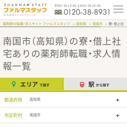
平日9：30-19：00 土日10：00-19：00
薬剤師の転職・求人サイト ファルマスタッフ
高知県
南国市
寮・借上社
南国市（高知県）の寮・借上社
宅あり
の薬剤師転職・求人情
報一覧
エリア
駅
で探す
から探す
都道府県
高知県
市区町村
南国市