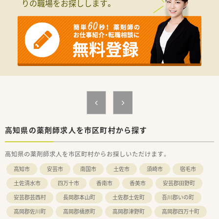
りの職場をお探しします。
医療事務・登録販売者の在籍している店舗も多数あり、ピッキ
上げ、日々の業務で感じたことや、患者さまからの要望などを議
ング業務はほとんどを非薬剤師が行います。
論して発表の題目を検討されています。
服薬指導や患者様の会話に集中できる環境が魅力です。
■調剤業務だけでなく、災害対策や野菜の販売等を通して地域貢
献を行われています。
＜研修制度＞
■業務短縮の為、全店舗にて最新機器（電子薬歴・分包機（円盤）・
■企業独自の「GOES」という社内等級制度を設けており、各試験
一部店舗に二次元バーコードやクリーンベンチ、ピッキング鑑査
をクリアすることで昇給昇格する制度を導入しています。
機 等）を導入されています。
またカフェテリア研修を設けており、「与えられる研修」では
なく、「自らが学びたい」と手を挙げて、研修を受けることができ
＜こんな方にもオススメ＞
ます。
■複数店舗展開されているチェーン薬局を希望されている方
調剤業務の基礎的な研修から、接遇やクリエイティブな 研修
■研修制度が充実している企業をご希望の方
も多数ご用意しております。
■外来対応だけでなく、在宅業務など幅広く経験していきたい方
等 少しでも気になる方はお気軽にお問い合わせ下さい。
＜法人特徴＞
■福岡県本社で全国に732店舗展開しています。
高知県の薬剤師求人を市区町村から探す
医療機関へのリース業から始まり、医療コンサルティングや医
療機関の建て替えサポートなども手掛ける企業です。
高知県の薬剤師求人を市区町村からお探しいただけます。
「質の高い医療」を提供したいという想いから、患者様の情報
を10年以上前からDr.にフィードバックする文化が根付いており
高知市
安芸市
南国市
土佐市
須崎市
宿毛市
ます。
土佐清水市
四万十市
香南市
香美市
安芸郡田野町
■多彩なキャリアパス
安芸郡芸西村
長岡郡本山町
土佐郡土佐町
吾川郡いの町
公的機関の認定制度とは別に、社内の認定制度を設けており、
「がん」「腎臓」「小児」などの6つの分野へのスペシャリストを育
高岡郡佐川町
高岡郡檮原町
高岡郡津野町
高岡郡四万十町
成しております。