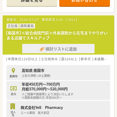
■お隣の敷地にはコンビニもありお昼休みやお帰りの際に立ち
寄ることもでき便利。
■薬剤師3名在籍、管理薬剤師は女性です。
更新日：
2026/07/27
薬剤師求人ID：
170013
＜業務内容＞
■調剤・投薬・監査等、外来処方箋の対応全般をお願いいたしま
正社員
調剤薬局
す。
【南国市】≪総合病院門前≫外来調剤から在宅までやりがい
■総合科目を応需しています。幅広い処方箋を対応しますので
ある店舗でスキルアップ
スキルアップにつながります。
■処方箋枚数は1日あたり平均60枚です。
検討リストに追加
■投薬は立ち投薬となります。
■在宅業務もございます。これまでのご経験や入社後の状況に
応じてご担当頂く場合がございます。
年間休日120日以上
土日祝休み
週32h以上
新卒可
未経験可
ブ
＜研修制度＞
高知県 南国市
■ご入職後は店舗での実務を通じて一連の流れを習得頂きま
土佐大津駅 (JR土讃線)
勤務地
す。
ベテランの社員さんもおられますので安心です。
年収450万円～700万円
■認定薬剤師取得サポートとしてe-ラーニングの利用が可能で
月給370,000円～520,000円
す。
給与
※ご経験や面接等により決定いたします
■1年に3回（3月、7月、11月）グループ内の薬剤師・看護師・ケアマ
※調剤未経験の方：年収450万～
ネージャー・看護師・事務職全ての職員を集めての勉強会を開か
れています。薬の知識だけでなく、安全管理の取り組みや外部の
株式会社Yell Pharmacy
専門家による接遇研修等も行われています。
法人
エール薬局 医大前店
■保険薬局での勤務未経験の方に対しても、電子薬歴の使用方法
名