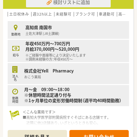
検討リストに追加
土日祝休み
週32h以上
未経験可
ブランク可
車通勤可
高給与(600万円以上)
高知県 南国市
土佐大津駅 (JR土讃線)
勤務地
年収450万円～700万円
月給370,000円～520,000円
給与
※ご経験や面接等により決定いたします
※調剤未経験の方：年収450万～
株式会社Yell Pharmacy
法人
おこう薬局
名
月～金 09：00～18：00
※休憩時間法定通り付与
勤務
※1ヶ月単位の変形労働時間制（週平均40時間勤務）
時間
＜こんな薬局です＞
■高知大学医学部附属病院すぐそばにある店舗です。
近隣に他2店舗あり、いざというときも安心。
■ドライブスルーでの対応も行っている店舗です。
広々とした駐車場、ピンクの看板が目印です。
詳細を見る
お問い合わせ