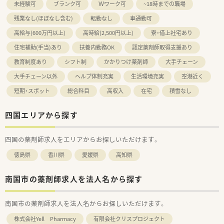
未経験可
ブランク可
Ｗワーク可
~18時までの職場
長期所得保障保険制度：病気やケガで長期にわたって働けなく
なった場合に保険金が支給されます。
残業なし(ほぼなし含む)
転勤なし
車通勤可
高給与(600万円以上)
高時給(2,500円以上)
寮・借上社宅あり
＜こんな方にもオススメ＞
■福利厚生・教育体制が充実している先で働きたい方
住宅補助(手当)あり
扶養内勤務OK
認定薬剤師取得支援あり
■少人数体制の店舗で人間関係に悩みたくない方
教育制度あり
シフト制
かかりつけ薬剤師
大手チェーン
大手チェーン以外
ヘルプ体制充実
生活環境充実
空港近く
短期・スポット
総合科目
高収入
在宅
積雪なし
四国エリアから探す
四国の薬剤師求人をエリアからお探しいただけます。
徳島県
香川県
愛媛県
高知県
南国市の薬剤師求人を法人名から探す
南国市の薬剤師求人を法人名からお探しいただけます。
株式会社Yell Pharmacy
有限会社クリスプロジェクト