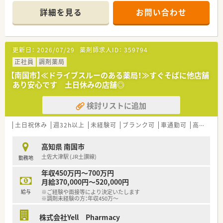
詳細を見る
お問い合わせ
＜業務内容＞
■処方箋による調剤業務、服薬指導、薬剤情報の提供など
■近隣のクリニックより処方を応需しています。
更新日：
2026/07/29
薬剤師求人ID：
359794
＜メディカルリソースの派遣＞
■弊社は全国に12拠点を展開し、全国各地の薬局・ドラッグスト
正社員
調剤薬局
アなど、派遣先との信頼関係を大切にしながら、豊富な求人情報
【南国市】≪ドライブスルーのある薬局！≫すぐそばに他店舗
をご提供しています。
あり安心です 土日休みの店舗◎
また、今後ご転居された場合でも、全国各地のエリア情報に精
通したコンサルタントが皆様をお迎えいたします。
検討リストに追加
■充実した福利厚生！
福利厚生サービス利用可能・スポーツクラブ利用可能・特別休
暇制度・慶弔見舞金制度などがございます。
土日祝休み
週32h以上
未経験可
ブランク可
車通勤可
高給与(600万円以上)
■研修制度も充実！
e-ラーニング受講無料・ファーマシーセミナーへの参加無料・
高知県 南国市
情報メディア「ファルマラボ」 などがございます。
土佐大津駅 (JR土讃線)
勤務地
■各種社会保険完備(雇用保険・社会保険：週20時間以上勤務者)
■就業日は当社負担にて薬剤師賠償責任保険が適用されますの
年収450万円～700万円
で、安心してご就業いただけます。
月給370,000円～520,000円
■有給休暇も取得(6ヶ月以上勤務)可能です。他にも、夏季休暇・
給与
※ご経験や面接等により決定いたします
結婚休暇・出産休暇（産休取得者以外）・産前産後休暇・忌引休暇・
※調剤未経験の方：年収450万～
子の看護休暇・介護休暇が取得可能です。
株式会社Yell Pharmacy
★少しでも気になった方はお気軽にお問合せください！