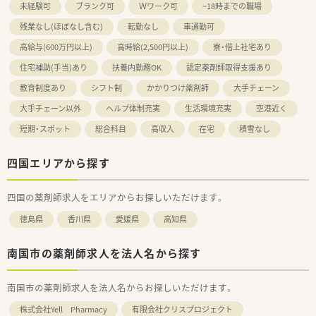
未経験可
ブランク可
Ｗワーク可
~18時までの職場
残業なし(ほぼなし含む)
転勤なし
車通勤可
高給与(600万円以上)
高時給(2,500円以上)
寮・借上社宅あり
住宅補助(手当)あり
扶養内勤務OK
認定薬剤師取得支援あり
教育制度あり
シフト制
かかりつけ薬剤師
大手チェーン
大手チェーン以外
ヘルプ体制充実
生活環境充実
空港近く
短期・スポット
総合科目
高収入
在宅
積雪なし
四国エリアから探す
四国の薬剤師求人をエリアからお探しいただけます。
徳島県
香川県
愛媛県
高知県
南国市の薬剤師求人を法人名から探す
南国市の薬剤師求人を法人名からお探しいただけます。
株式会社Yell Pharmacy
有限会社クリスプロジェクト