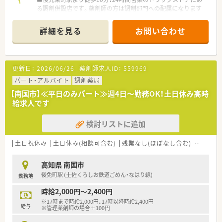
ます。
る調剤併設店です。薬剤師の方は調剤部門への配属になります
■希望制となりますが、職員研修の一環として医療機関のご協力
ので19時までの勤務になります。
のもと、4～6カ月の病院研修も行われています。
■処方箋枚数は少なめです。
詳細を見る
お問い合わせ
患者様とのコミュニケーションを大切にしたい方にもおスス
＜法人特徴＞
メです。
■高知県内を中心にグループ全体で32店舗展開中です。今後も
■県内に他店舗がありますのでお休みも問題なく取得可能で
県内・県外にて店舗を増やしていく方針です。
す。
■総合病院門前からクリニック門前までさまざまな科目の店舗
更新日：
2026/06/26
薬剤師求人ID：
559969
■薬剤師は2名在籍です。
を運営されています。
パート・アルバイト
調剤薬局
■在宅件数はグループ全体で700件以上ございます。在宅専任薬
〈業務内容〉
剤師も複数名いらっしゃいます。
【南国市】≪平日のみパート≫週4日～勤務OK！土日休み高時
■OTC医薬品の販売に関する販売・接客・レジ業務。
■1年に1回以上学会に参加されており、学会発表チームを立ち
給求人です
■調剤業務、レセコンを用いての処方箋入力などをお願いしま
上げ、日々の業務で感じたことや、患者さまからの要望などを議
す。
論して発表の題目を検討されています。
検討リストに追加
■調剤業務だけでなく、災害対策や野菜の販売等を通して地域貢
〈法人概要〉
献を行われています。
■創業205周年を迎える総合健康企業です。
土日祝休み
■業務短縮の為、全店舗にて最新機器（電子薬歴・分包機（円盤）・
土日休み(相談可含む)
残業なし(ほぼなし含む)
シフト
■高知県内でドラッグストアを経営し、調剤併設店も展開してい
一部店舗に二次元バーコードやクリーンベンチ、ピッキング鑑査
ます。
機 等）を導入されています。
高知県 南国市
■医薬品から日用品、化粧品等も取扱があり幅広い業務に触れる
後免町駅 (土佐くろしお鉄道ごめん・なはり線)
勤務地
ことができます。
＜こんな方にもオススメ＞
■薬剤師は新しいポストとなりますので、新たな挑戦をしたい方
■複数店舗展開されているチェーン薬局を希望されている方
時給2,000円～2,400円
に最適の環境です。調剤ご経験者であれば高年収が狙えます。
■研修制度が充実している企業をご希望の方
※17時まで時給2,000円、17時以降時給2,400円
■広々とした調剤室はどこも綺麗で、監査システム・自動分包機
■外来対応だけでなく、在宅業務など幅広く経験していきたい方
給与
※管理薬剤師の場合＋100円
などの調剤設備も整っています。
等 少しでも気になる方はお気軽にお問い合わせ下さい。