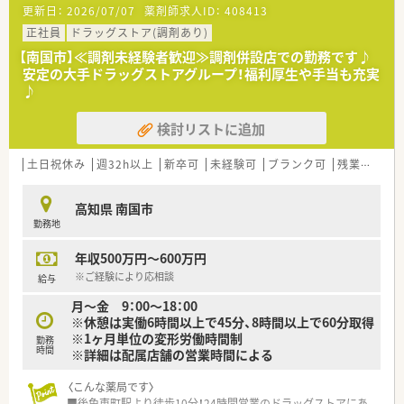
上げ、日々の業務で感じたことや、患者さまからの要望などを議
更新日：
2026/07/07
薬剤師求人ID：
408413
■調剤・投薬・監査等、外来処方箋の対応全般をお願いいたしま
論して発表の題目を検討されています。
す。
正社員
ドラッグストア(調剤あり)
■調剤業務だけでなく、災害対策や野菜の販売等を通して地域貢
■総合科目を応需しています。幅広い処方箋を対応しますので
献を行われています。
【南国市】≪調剤未経験者歓迎≫調剤併設店での勤務です♪
スキルアップにつながります。
■業務短縮の為、全店舗にて最新機器（電子薬歴・分包機（円盤）・
安定の大手ドラッグストアグループ！福利厚生や手当も充実
■処方箋枚数は1日あたり平均70枚です。
一部店舗に二次元バーコードやクリーンベンチ、ピッキング鑑査
♪
■投薬口は4か所あり、立ち投薬となります。
機 等）を導入されています。
患者様のプライバシーに配慮しすりガラスのパーテーション
検討リストに追加
で区切られています。
＜こんな方にもオススメ＞
■在宅業務もございます。これまでのご経験や入社後の状況に
■複数店舗展開されているチェーン薬局を希望されている方
応じてご担当頂く場合がございます。
■研修制度が充実している企業をご希望の方
土日祝休み
週32h以上
新卒可
未経験可
ブランク可
残業なし(ほぼなし含む)
■クリーンベンチも導入されています。
■外来対応だけでなく、在宅業務など幅広く経験していきたい方
等 少しでも気になる方はお気軽にお問い合わせ下さい。
高知県 南国市
＜研修制度＞
勤務地
■ご入職後は店舗での実務を通じて一連の流れを習得頂きま
す。
年収500万円～600万円
ベテランの社員さんもおられますので安心です。
■認定薬剤師取得サポートとしてe-ラーニングの利用が可能で
※ご経験により応相談
給与
す。
月～金 9：00～18：00
■1年に3回（3月、7月、11月）グループ内の薬剤師・看護師・ケアマ
※休憩は実働6時間以上で45分、8時間以上で60分取得
ネージャー・看護師・事務職全ての職員を集めての勉強会を開か
※1ヶ月単位の変形労働時間制
れています。薬の知識だけでなく、安全管理の取り組みや外部の
勤務
時間
※詳細は配属店舗の営業時間による
専門家による接遇研修等も行われています。
■保険薬局での勤務未経験の方に対しても、電子薬歴の使用方法
〈こんな薬局です〉
や調剤報酬の算定方法等の教育カリキュラムをご準備されてい
■後免東町駅より徒歩10分！24時間営業のドラッグストアにあ