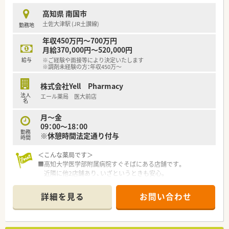
＜研修制度＞
高知県 南国市
■ご入職後は店舗での実務を通じて一連の流れを習得頂きま
土佐大津駅 (JR土讃線)
勤務地
す。
ベテランの社員さんもおられますので安心です。
年収450万円～700万円
■認定薬剤師取得サポートとしてe-ラーニングの利用が可能で
月給370,000円～520,000円
す。
給与
※ご経験や面接等により決定いたします
■1年に3回（3月、7月、11月）グループ内の薬剤師・看護師・ケアマ
※調剤未経験の方：年収450万～
ネージャー・看護師・事務職全ての職員を集めての勉強会を開か
れています。薬の知識だけでなく、安全管理の取り組みや外部の
株式会社Yell Pharmacy
専門家による接遇研修等も行われています。
法人
エール薬局 医大前店
■保険薬局での勤務未経験の方に対しても、電子薬歴の使用方法
名
や調剤報酬の算定方法等の教育カリキュラムをご準備されてい
月～金
ます。
09：00～18：00
■希望制となりますが、職員研修の一環として医療機関のご協力
勤務
※休憩時間法定通り付与
のもと、4～6カ月の病院研修も行われています。
時間
＜こんな薬局です＞
＜法人特徴＞
■高知大学医学部附属病院すぐそばにある店舗です。
■高知県内を中心にグループ全体で32店舗展開中です。今後も
近隣に他2店舗あり、いざというときも安心。
県内・県外にて店舗を増やしていく方針です。
■2階建ての建物。1階部分が薬局となっています。
■総合病院門前からクリニック門前までさまざまな科目の店舗
ダークグレーを基調としたスタイリッシュな外観で、ピンクの
を運営されています。
詳細を見る
お問い合わせ
看板が目印です。
■在宅件数はグループ全体で700件以上ございます。在宅専任薬
■薬剤師常時4～5名体制、管理薬剤師は女性です。
剤師も複数名いらっしゃいます。
■1年に1回以上学会に参加されており、学会発表チームを立ち
＜業務内容＞