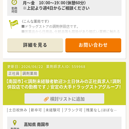
■ドラッグストアでのご就業となりますので、医薬品から日用
月～金 10：00～19：00（休憩60分）
品、化粧品等も取扱があり幅広い業務に触れることができます。
※上記より週4日からご相談ください
勤務
時間
〈こんな方にもおススメ〉
■自分のペースでお仕事したい方
〈こんな薬局です〉
■OTC医薬品にご興味のある方
■ドラッグストアの調剤併設店です。
■福利厚生の充実した会社で働きたい方
■医薬品から日用品、化粧品等も取扱があり幅広い業務に触れる
ことができます。
などお気軽にお問い合わせください！
■広域処方箋を応需しています。
詳細を見る
お問い合わせ
〈業務内容〉
■調剤・投薬・服薬指導など一連の業務
更新日：
2026/06/22
薬剤師求人ID：
559968
〈法人概要〉
■創業205周年を迎える総合健康企業で、日本最大手チェーンド
正社員
調剤薬局
ラッグストアの法人です。
【南国市】≪調剤未経験者歓迎≫土日休みの正社員求人！調剤
■医薬品から日用品、化粧品等も取扱があり幅広い業務に触れる
併設店での勤務です♪安定の大手ドラッグストアグループ！
ことができます。
■薬剤師は新しいポストとなりますので、新たな挑戦をしたい方
検討リストに追加
に最適の環境です。調剤ご経験者であれば高年収が狙えます。
■広々とした調剤室はどこも綺麗で、監査システム・自動分包機
などの調剤設備も整っています。
土日祝休み
新卒可
未経験可
ブランク可
残業なし(ほぼなし含む)
〈こんな方にもおススメ〉
高知県 南国市
■平日のみのご勤務でお探しの方
勤務地