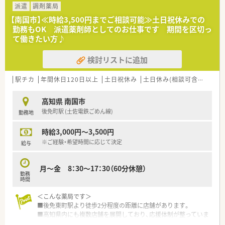
＜メディカルリソースの派遣＞
派遣
調剤薬局
■弊社は全国に12拠点を展開し、全国各地の薬局・ドラッグスト
【南国市】≪時給3,500円までご相談可能≫土日祝休みでの
アなど、派遣先との信頼関係を大切にしながら、豊富な求人情報
勤務もOK 派遣薬剤師としてのお仕事です 期間を区切っ
をご提供しています。
て働きたい方♪
また、今後ご転居された場合でも、全国各地のエリア情報に精
通したコンサルタントが皆様をお迎えいたします。
検討リストに追加
■充実した福利厚生！
福利厚生サービス利用可能・スポーツクラブ利用可能・特別休
暇制度・慶弔見舞金制度などがございます。
駅チカ
年間休日120日以上
土日祝休み
土日休み(相談可含む)
週3
■研修制度も充実！
e-ラーニング受講無料・ファーマシーセミナーへの参加無料・
高知県 南国市
情報メディア「ファルマラボ」 などがございます。
後免町駅 (土佐電鉄ごめん線)
勤務地
■各種社会保険完備(雇用保険・社会保険：週20時間以上勤務者)
■就業日は当社負担にて薬剤師賠償責任保険が適用されますの
時給3,000円～3,500円
で、安心してご就業いただけます。
■有給休暇も取得(6ヶ月以上勤務)可能です。他にも、夏季休暇・
※ご経験・希望時間に応じて決定
給与
結婚休暇・出産休暇（産休取得者以外）・産前産後休暇・忌引休暇・
子の看護休暇・介護休暇が取得可能です。
月～金 8：30～17：30（60分休憩）
勤務
★少しでも気になった方はお気軽にお問合せください！
時間
＜こんな薬局です＞
■後免東町駅より徒歩2分程度の距離に店舗があります。
■高知県内にも複数店舗を展開しており、応援体制が整っていま
すので働きやすい環境です。