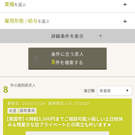
業種
を選ぶ
雇用形態 / 給与
を選ぶ
詳細条件を表示
条件に合う求人
8
件を
検索する
8
件の薬剤師求人
並び順
更新日：
2026/07/29
薬剤師求人ID：
572526
派遣
調剤薬局
【南国市】≪時給3,500円までご相談可能≫嬉しい土日祝休
み＆残業少な目プライベートとの両立も叶います★