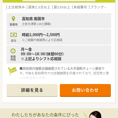
■創業205周年を迎える総合健康企業です。
■高知県内でドラッグストアを経営し、調剤併設店も展開してい
土日祝休み
週休2.5日以上
週32h以上
未経験可
ブランク可
残業
ます。
■医薬品から日用品、化粧品等も取扱があり幅広い業務に触れる
高知県 南国市
ことができます。
土佐大津駅 (JR土讃線)
勤務地
■薬剤師は新しいポストとなりますので、新たな挑戦をしたい方
に最適の環境です。調剤ご経験者であれば高年収が狙えます。
時給2,000円～2,500円
■広々とした調剤室はどこも綺麗で、監査システム・自動分包機
などの調剤設備も整っています。
※ご経験や面接等により応相談
給与
■ドラッグストアでのご就業となりますので、医薬品から日用
月～金
品、化粧品等も取扱があり幅広い業務に触れることができます。
09：00～18：00（休憩60分）
勤務
※上記よりシフト応相談
〈こんな方にもおススメ〉
時間
■朝はゆっくり働きはじめたい方
■自分のペースでお仕事したい方
■高知県内複数店舗展開されている大手調剤チェーン薬局で
■OTCに興味のある方
す。今後も高知県内での店舗展開を計画されており、安定性と勢
いのある法人です。
などお気軽にお問い合わせください！
■グループ全体を通して在宅医療にも力を入れています。在宅
専任での業務をご希望される方もお気軽にご相談ください。
詳細を見る
お問い合わせ
■スキルアップにも力を入れており、希望者で学会発表にも参加
されています。
■全店舗にて最新機器（電子薬歴 他）を導入している為、業務短
縮につながっています。
わたしたちがあなたの条件にぴった