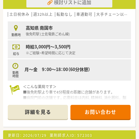
検討リストに追加
土日祝休み
週32h以上
転勤なし
車通勤可
大手チェーン以外
~1
高知県 南国市
後免町駅 (土佐電鉄ごめん線)
勤務地
時給3,000円～3,500円
※ご経験・希望時間に応じて決定
給与
月～金 9：00～18：00（60分休憩）
勤務
時間
＜こんな薬局です＞
■後免町駅より車で4分程度の距離に店舗があります。
■病院門前の店舗です。応需科目は内科, 精神科, 消化器科，脳
神経外科を中心に応需しています。
■薬剤師3名在籍しています。
詳細を見る
お問い合わせ
＜業務内容＞
■処方箋による調剤業務、服薬指導、薬剤情報の提供など
■処方箋枚数50～60枚/日
更新日：
2026/07/29
薬剤師求人ID：
572303