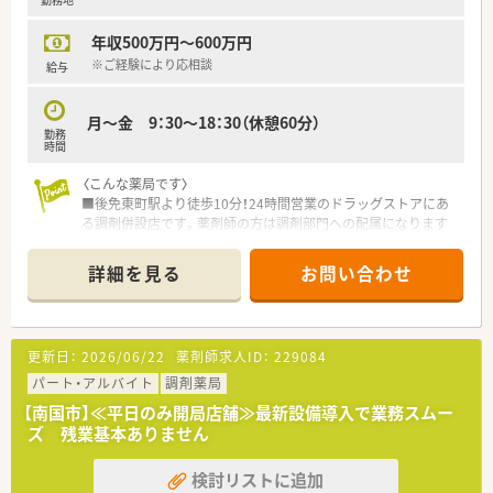
■プライベートやご家庭と両立しながら働きたい方
年収500万円～600万円
などお気軽にお問い合わせください！
※ご経験により応相談
給与
月～金 9：30～18：30（休憩60分）
勤務
時間
〈こんな薬局です〉
■後免東町駅より徒歩10分！24時間営業のドラッグストアにあ
る調剤併設店です。薬剤師の方は調剤部門への配属になります
ので19時までの勤務になります。
■朝はゆっくり9時半からスタートの店舗です。
詳細を見る
お問い合わせ
■広域処方箋を10～15枚/日程度応需している一人薬剤師の店
舗です。ご自身のペースで勤務することが可能です。
■県内に他店舗がありますのでお休みも問題なく取得可能で
す。
更新日：
2026/06/22
薬剤師求人ID：
229084
〈業務内容〉
パート・アルバイト
調剤薬局
■OTC医薬品の販売に関する販売・接客・レジ業務。
【南国市】≪平日のみ開局店舗≫最新設備導入で業務スムー
■調剤業務、レセコンを用いての処方箋入力などをお願いしま
ズ 残業基本ありません
す。
検討リストに追加
〈法人概要〉