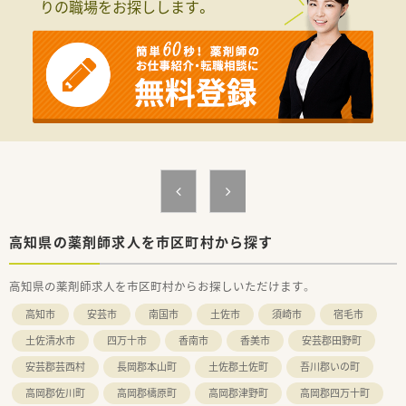
りの職場をお探しします。
高知県の薬剤師求人を市区町村から探す
高知県の薬剤師求人を市区町村からお探しいただけます。
高知市
安芸市
南国市
土佐市
須崎市
宿毛市
土佐清水市
四万十市
香南市
香美市
安芸郡田野町
安芸郡芸西村
長岡郡本山町
土佐郡土佐町
吾川郡いの町
高岡郡佐川町
高岡郡檮原町
高岡郡津野町
高岡郡四万十町