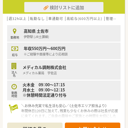
検討リストに追加
週32h以上
転勤なし
車通勤可
高給与(600万円以上)
管理薬剤師
高知県 土佐市
伊野駅 (JR土讃線)
勤務地
年収550万円～600万円
※ご経験や面接等により応相談
給与
メディカル調剤株式会社
法人
メディカル薬局 宇佐店
名
火木金 09：00〜17：15
月水土 09：00〜12：15
勤務
※休憩時間法定通り付与
時間
＼お休み充実で私生活も安心／（土佐市エリア担当より）
年間休日120日に加えて、残業も少なくお休みの際は社長が応援
に来てくれます。ご自身の趣味やご家族との時間を大切にした
い方にぴったりの職場環境です。