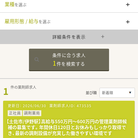
業種
を選ぶ
雇用形態 / 給与
を選ぶ
詳細条件を表示
条件に合う求人
1
件を
検索する
1
件の薬剤師求人
並び順
更新日：
2026/06/30
薬剤師求人ID：
473535
正社員
調剤薬局
【土佐市/伊野駅】高給与550万円〜600万円の管理薬剤師候
補の募集です。年間休日120日とお休みもしっかり取得で
き、最新の調剤設備が充実した働きやすい環境です