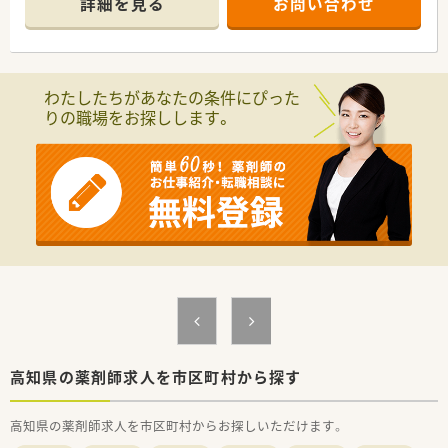
詳細を見る
お問い合わせ
【店舗情報と応需状況について】
■近隣の内科医院からの処方箋をメインに、1日平均30枚程度を
応需している地域密着型の店舗です。
■海沿いの街の静かな住宅街に位置しており、少し歩けば綺麗な
海を眺めることができる立地環境です。
わたしたちがあなたの条件にぴった
■処方箋枚数が落ち着いており、ゆったりとしたペースで患者様
りの職場をお探しします。
一人ひとりと向き合える職場環境です。
【法人特徴について】
■高知県内に複数店舗を展開しており、地域医療の発展に積極的
に貢献している地元密着型の企業です。
■自治体と協力した栄養管理やフレイル予防など、調剤業務の枠
を超えた健康サポートを実施しています。
■年に1回は健康フェアを開催するなど、地域住民との交流や健
康啓発活動にも非常に熱心な法人です。
【求人情報について】
■提示年収は550万円から600万円となっており、ご経験や面接
での評価を考慮して決定いたします。
■日曜と祝日を含む完全週休2日制を採用しており、年間休日
120日とプライベートも充実できます。
高知県の薬剤師求人を市区町村から探す
■県外からの転居を伴う場合は、最大5万円の住宅手当や引越し
費用の補助が受けられるため安心です。
高知県の薬剤師求人を市区町村からお探しいただけます。
【想定される業務内容】