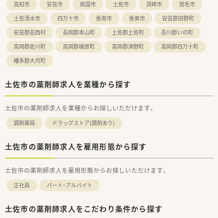
高知市
安芸市
南国市
土佐市
須崎市
宿毛市
■充実した設備を活用し、調剤から監査、投薬、服薬指導までの
一連の業務を一人でご担当いただきます。
土佐清水市
四万十市
香南市
香美市
安芸郡田野町
■立ち投薬のスタイルですが、投薬時には患者様のお席までお薬
安芸郡芸西村
長岡郡本山町
土佐郡土佐町
吾川郡いの町
を持っていき丁寧な説明を行います。
■レセプト等の医療事務業務は専任の事務スタッフが担当する
高岡郡佐川町
高岡郡檮原町
高岡郡津野町
高岡郡四万十町
ため、薬剤師業務に専念できる環境です。
幡多郡大月町
土佐市の薬剤師求人を業種から探す
土佐市の薬剤師求人を業種からお探しいただけます。
調剤薬局
ドラッグストア(調剤あり)
土佐市の薬剤師求人を雇用形態から探す
土佐市の薬剤師求人を雇用形態からお探しいただけます。
正社員
パート・アルバイト
土佐市の薬剤師求人をこだわり条件から探す