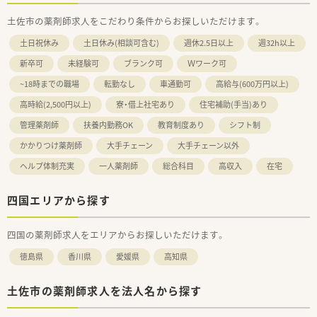
土佐市の薬剤師求人をこだわり条件からお探しいただけます。
土日祝休み
土日休み(相談可含む)
週休2.5日以上
週32h以上
新卒可
未経験可
ブランク可
Ｗワーク可
~18時までの職場
転勤なし
車通勤可
高給与(600万円以上)
高時給(2,500円以上)
寮・借上社宅あり
住宅補助(手当)あり
管理薬剤師
扶養内勤務OK
教育制度あり
シフト制
かかりつけ薬剤師
大手チェーン
大手チェーン以外
ヘルプ体制充実
一人薬剤師
総合科目
高収入
在宅
四国エリアから探す
四国の薬剤師求人をエリアからお探しいただけます。
徳島県
香川県
愛媛県
高知県
土佐市の薬剤師求人を法人名から探す