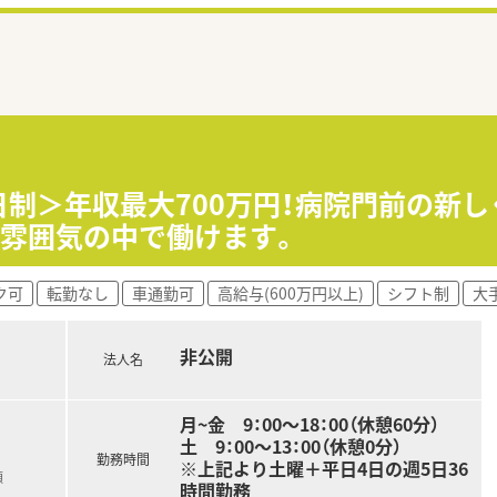
5日制＞年収最大700万円！病院門前の新
い雰囲気の中で働けます。
ク可
転勤なし
車通勤可
高給与(600万円以上)
シフト制
大
非公開
法人名
月~金 9：00～18：00（休憩60分）
土 9：00～13：00（休憩0分）
勤務時間
※上記より土曜＋平日4日の週5日36
額
時間勤務