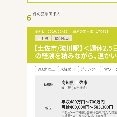
件の薬剤師求人
6
更新日：
2026/07/22
薬剤師求人ID：
170961
正社員
調剤薬局
【土佐市/波川駅】＜週休2.
の経験を積みながら、温か
週32h以上
未経験可
ブランク可
Ｗワー
高知県 土佐市
勤務地
波川駅 (JR土讃線)
年収480万円～700万円
月給400,000円～583,300円
給与
※想定・平均残業、各種手当を含んだ総
※経験・スキルなどにより異なる