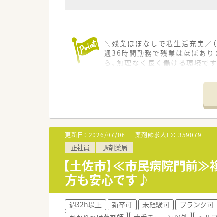
＼残業ほぼなしで私生活充実／（
週36時間勤務で残業はほぼあ
ら、無理なく長く働ける環境です
【店舗情報と応需状況について】
■最寄り駅はJR土讃線の波川駅
■内科や眼科を中心に幅広い科目
■職場には常勤薬剤師が2名とパ
【募集背景と求める人物像につい
更新日：
2026/07/06
薬剤師求人ID：
359079
■今回は体制の維持とさらなる
正社員
調剤薬局
■年齢は50代までの方を広く
■周囲のスタッフと協力しなが
【土佐市】≪市民病院門前
方も安心です♪
【法人特徴について】
■高知県土佐市において地域に
■代表を務めるご夫婦がともに3
週32h以上
新卒可
未経験可
ブランク可
■今後はさらに高知県内での新
かかりつけ薬剤師
大手チェーン以外
ヘル