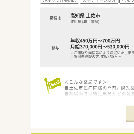
高知県 土佐市
勤務地
波川駅 (JR土讃線)
年収450万円～700万円
月給370,000円～520,000円
給与
※ご経験や面接等により決定いたしま
※調剤未経験の方：年収450万～
＜こんな薬局です＞
■土佐市民病院様の門前。観光
■薬局内では衛生用品などの雑
■薬剤師3名在籍されています
＜業務内容＞
■調剤・投薬・監査等、外来処方
■消化器内科、循環器内科、呼吸
膚科など、様々な領域の処方箋