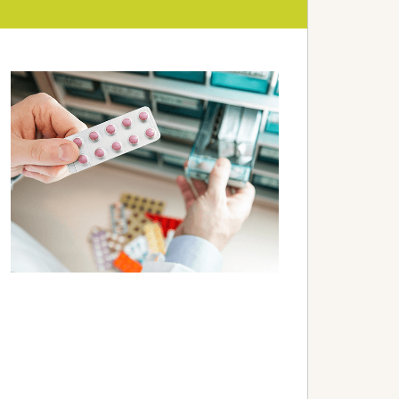
改善に努めています。
に向けた取り組みを実施中です。
を日々目指しています。