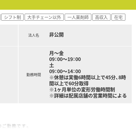
にシフトの調整や人員配置を工夫しており、労働環境の継続的な
シフト制
大手チェーン以外
一人薬剤師
高収入
在宅
新の調剤機器やシステムの導入を検討し、スタッフの負担軽減
積極的に乗ることで、地域の健康拠点として信頼される薬局作り
非公開
法人名
月～金
09：00～19：00
土
09：00～14：00
勤務時間
※休憩は実働6時間以上で45分、8時
間以上で60分取得
※1ヶ月単位の変形労働時間制
※詳細は配属店舗の営業時間による
のご勤務です。
程度応需。