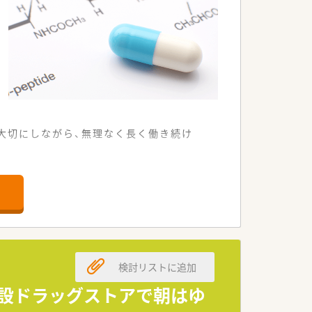
大切にしながら、無理なく長く働き続け
やすい店舗です。
箋を応需しています。
て業務に取り組めます。
検討リストに追加
掛けている企業です。
に取り組んでいます。
併設ドラッグストアで朝はゆ
支援する体制です。