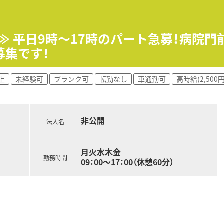
0枚です。
。
応じて対応されています。
ご担当頂く可能性もございます。
可≫ 平日9時～17時のパート急募！病院
募集です！
じて一連の流れを習得頂きます。
すので安心です。
上
未経験可
ブランク可
転勤なし
車通勤可
高時給(2,500
e-ラーニングの利用が可能です。
月）グループ内の薬剤師・看護師・ケアマネージャー・看護師・事務
全管理の取り組みや外部の専門家による接遇研修等も行われてい
に対しても、電子薬歴の使用方法や調剤報酬の算定方法等の教育
非公開
の一環として医療機関のご協力のもと、4～6カ月の病院研修も
法人名
月火水木金
で32店舗展開中です。今後も県内・県外にて店舗を増やして
勤務時間
09：00～17：00（休憩60分）
前など様々な形態の店舗を展開されており、ご経験に応じて配属
力の1つです。
0件以上ございます。在宅専任薬剤師も複数名いらっしゃいます
ており、学会発表チームを立ち上げ、日々の業務で感じたこと
策や野菜の販売等を通して地域貢献を行われています。
機器（電子薬歴・分包機（円盤）・一部店舗に二次元バーコード