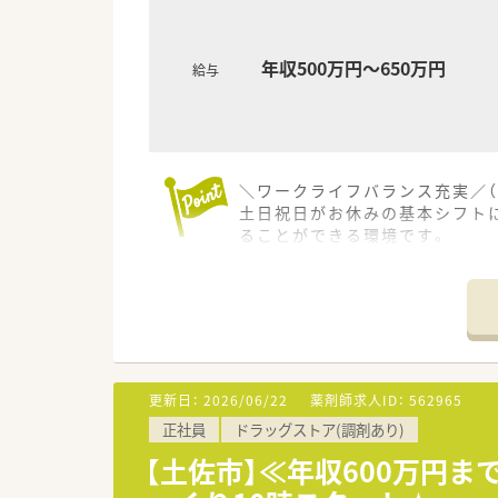
年収500万円～650万円
給与
＼ワークライフバランス充実／（
土日祝日がお休みの基本シフト
ることができる環境です。
＊------------------------------
【店舗情報と応需状況について】
■最寄り駅である波川駅から車
■近隣にある総合病院からの処方
■薬剤師が常時3名から4名体
更新日：
2026/06/22
薬剤師求人ID：
562965
【法人特徴について】
正社員
ドラッグストア(調剤あり)
■地域に根ざした医療提供を目
■従業員が働きやすい環境作り
【土佐市】≪年収600万円
■教育研修制度の充実にも力を