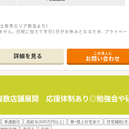
土佐市エリア担当より）
りません。日祝に加えて平日1日がお休みとなるため、プライベ
。
この求人に
で、駅から車で12分の閑静なエリアに位置しており、マイカー
詳細を見る
お問い合わせ
を1日平均60枚応需しているほか、施設や個人の在宅業務に
ートが2から3名在籍しており、常時2から3名の体制で業務に
て】
充実を目指した欠員補充および定期採用として、新たな正社員の
受け入れており、未経験やブランクがある方であっても人柄を重
ら、患者様に対して明るく温かいコミュニケーションを取れる方
≫複数店舗展開 応援体制あり◎勉強会や
密着した調剤薬局を1店舗展開しており、地元の健康を支える存
0代後半から40代前半の薬剤師であり、現在も現場の第一線で
車通勤可
高給与(600万円以上)
寮・借上社宅あり
住宅補助(手
規出店も視野に入れており、将来的な事業拡大に向けて成長を続
プ体制充実
高収入
在宅