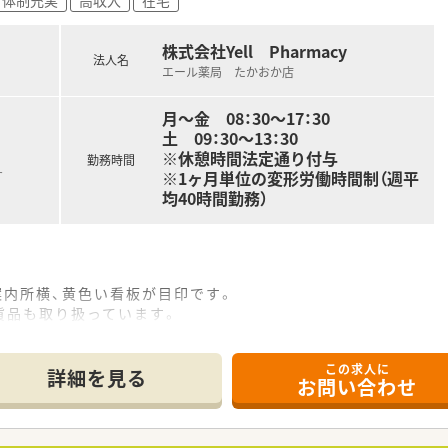
株式会社Yell Pharmacy
法人名
エール薬局 たかおか店
月～金 08：30～17：30
土 09：30～13：30
※休憩時間法定通り付与
勤務時間
※1ヶ月単位の変形労働時間制（週平
す
均40時間勤務）
案内所横、黄色い看板が目印です。
貨品も取り扱っています。
。管理薬剤師は女性です。
この求人に
詳細を見る
お問い合わせ
箋の対応全般をお願いいたします。
器内科、神経内科、外科、眼科、耳鼻咽喉科、整形外科、脳神経外科
を受けています。