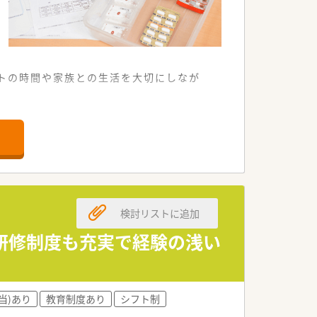
ートの時間や家族との生活を大切にしなが
での通勤が非常に便利です。
も丁寧に対応しています。
臨んでいます。
募集を開始しました。
検討リストに追加
視して採用します。
を求めています。
研修制度も充実で経験の浅い
在となっています。
活躍しています。
当)あり
教育制度あり
シフト制
けている企業です。