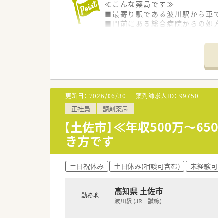
≪こんな薬局です≫
等）を導入されています。
■最寄り駅である波川駅から車
■門前にある総合病院からの処方
＜こんな方にもオススメ＞
■薬剤師が常時3名から4名体
■複数店舗展開されているチェ
■研修制度が充実している企業
≪こんな方にオススメ≫
■外来対応だけでなく、在宅業
■平日17時までの勤務になる
等 少しでも気になる方はお気
■高時給でお探しの方！
時給2500円～、認定資格をお
■ブランクからの復帰や病院門
更新日：
2026/06/30
薬剤師求人ID：
99750
フォロー体制があるので安心
正社員
調剤薬局
【土佐市】≪年収500万～6
き方です
土日祝休み
土日休み(相談可含む)
未経験可
高知県 土佐市
勤務地
波川駅 (JR土讃線)