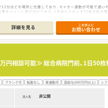
で12分ほどの場所に位置しており、マイカー通勤が可能で通い
箋をメインに受け付けており、1日あたりおよそ50枚の処方
制で勤務しておりますので、一人当たりの負担が少なく落ち着い
ーン薬局を希望されている方
をご希望の方
この求人に
詳細を見る
務など幅広く経験していきたい方
お問い合わせ
ので、ご家庭やプライベートの事情がある方も安心して働けます
軽にお問い合わせ下さい。
持ちであれば3000円も可能です
前でチャレンジしたい方！
してスタートできます◎
50万円相談可能≫ 総合病院門前、1日5
ブランク可
転勤なし
車通勤可
高給与(600万円以上)
シフ
非公開
法人名