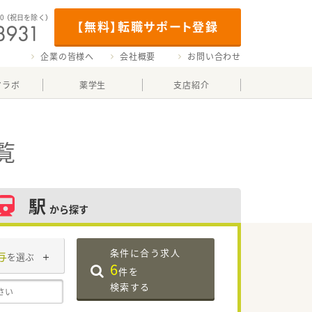
00
（祝日を除く）
【無料】転職サポート登録
企業の皆様へ
会社概要
お問い合わせ
マラボ
薬学生
支店紹介
覧
駅
から探す
条件に合う求人
与
を選ぶ
6
件を
検索する