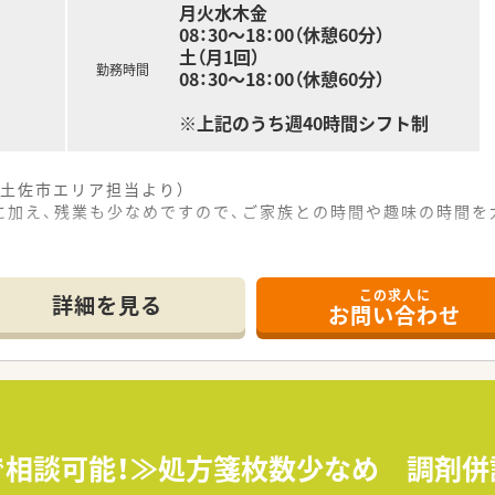
月火水木金
08：30～18：00（休憩60分）
土（月1回）
勤務時間
08：30～18：00（休憩60分）
※上記のうち週40時間シフト制
土佐市エリア担当より）
に加え、残業も少なめですので、ご家族との時間や趣味の時間を
------------＊
この求人に
詳細を見る
お問い合わせ
で12分ほどの場所に位置しており、マイカー通勤が可能で通い
箋をメインに受け付けており、1日あたりおよそ50枚の処方
制で勤務しておりますので、一人当たりの負担が少なく落ち着い
指しており、患者様一人ひとりに寄り添った丁寧な服薬指導を心
を推進しており、福利厚生の充実や柔軟な働き方の実現に積極的
まで相談可能！≫処方箋枚数少なめ 調剤
入れており、薬剤師としての継続的なスキルアップを会社全体で