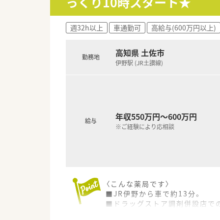
っくり10時スタート★
【こんな取り組みをしています】
■過度な残業が発生しないよう
週32h以上
車通勤可
高給与(600万円以上)
■業務の効率化を図るために最
■地域住民の方々の健康相談に
高知県 土佐市
勤務地
伊野駅 (JR土讃線)
年収550万円～600万円
給与
※ご経験により応相談
〈こんな薬局です〉
■JR伊野から車で約13分。
■ドラッグストア調剤併設店で
■広域処方箋をは17～22枚/日