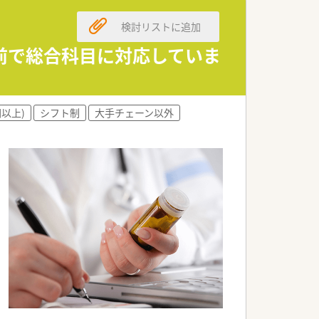
検討リストに追加
門前で総合科目に対応していま
円以上)
シフト制
大手チェーン以外
職全ての職員を集めての勉強会を開かれてい
ます。
カリキュラムをご準備されています。
行われています。
いく方針です。
店舗や在宅専任薬剤師としての業務など
。
や、患者さまからの要望などを議論して発
やクリーンベンチ、ピッキング鑑査機