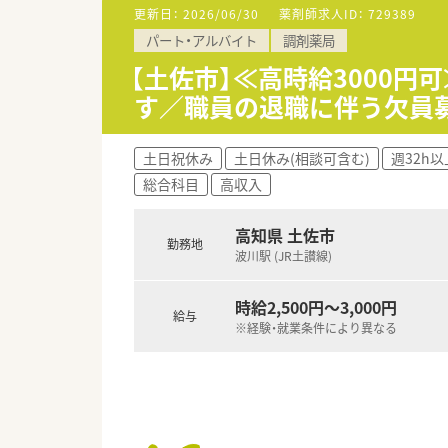
■処方箋枚数は1日あたり平均7
更新日：
2026/06/30
薬剤師求人ID：
729389
■投薬口は2箇所、立ち投薬です
パート・アルバイト
調剤薬局
■在宅業務も患者様のご要望に
ご経験や入社後の状況に応じて
【土佐市】≪高時給3000円
す／職員の退職に伴う欠員
＜研修制度＞
■ご入職後は店舗での実務を通
ベテランの社員さんもおられま
土日祝休み
土日休み(相談可含む)
週32h以
■認定薬剤師取得サポートとして
総合科目
高収入
■1年に3回（3月、7月、11
ます。薬の知識だけでなく、安
■保険薬局での勤務未経験の方
高知県 土佐市
勤務地
■希望制となりますが、職員研修
波川駅 (JR土讃線)
＜法人特徴＞
■高知県内を中心にグループ全体
時給2,500円～3,000円
給与
■総合病院門前、クリニック門
※経験・就業条件により異なる
幅広くご相談ができることも魅
■在宅件数はグループ全体で70
■1年に1回以上学会に参加され
表の題目を検討されています。
■調剤業務だけでなく、災害対
■業務短縮の為、全店舗にて最新