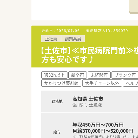
■最寄り駅はJR土讃線の波川駅
■内科や眼科を中心に幅広い科目
■職場には常勤薬剤師が2名とパ
【募集背景と求める人物像につい
更新日：
2026/07/06
薬剤師求人ID：
359079
■今回は体制の維持とさらなる
正社員
調剤薬局
■年齢は50代までの方を広く
■周囲のスタッフと協力しなが
【土佐市】≪市民病院門前
方も安心です♪
【法人特徴について】
■高知県土佐市において地域に
■代表を務めるご夫婦がともに3
週32h以上
新卒可
未経験可
ブランク可
■今後はさらに高知県内での新
かかりつけ薬剤師
大手チェーン以外
ヘル
高知県 土佐市
勤務地
波川駅 (JR土讃線)
年収450万円～700万円
月給370,000円～520,000円
給与
※ご経験や面接等により決定いたしま