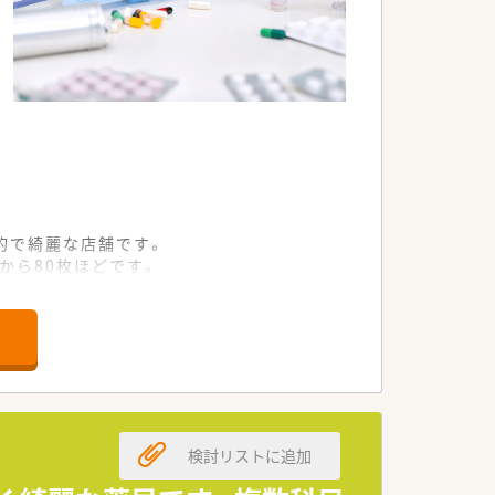
的で綺麗な店舗です。
から80枚ほどです。
務を行っています。
方を求めています。
る方も相談可能です。
い方を歓迎しています。
検討リストに追加
展開も検討しています。
の良い組織を築いています。