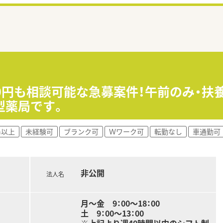
00円も相談可能な急募案件！午前のみ・扶
型薬局です。
h以上
未経験可
ブランク可
Ｗワーク可
転勤なし
車通勤可
非公開
法人名
月～金 9：00～18：00
土 9：00～13：00