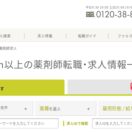
平日9：30-19：00 土日10：00-19：
人検索
求人特集
転職ガイド
ファル
h以上
の薬剤師転職・求人情報
す
業種
雇用形態 / 給
土佐市
を選ぶ
求人IDで検索