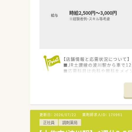
時給2,500円～3,000円
給与
※経験者例・スキル等考慮
【店舗情報と応需状況について】
■JR土讃線の波川駅から車で1
■応需科目は内科や眼科をメイン
■薬剤師は常勤2名とパート2～
【募集背景と求める人物像につい
■今回は1名の退職に伴う欠員
■調剤未経験の方は40代まで、
■周囲のスタッフと協力しなが
更新日：
2026/07/22
薬剤師求人ID：
170961
【法人特徴について】
正社員
調剤薬局
■高知県土佐市にて地域に根ざ
■30代後半の朗らかな社長夫妻