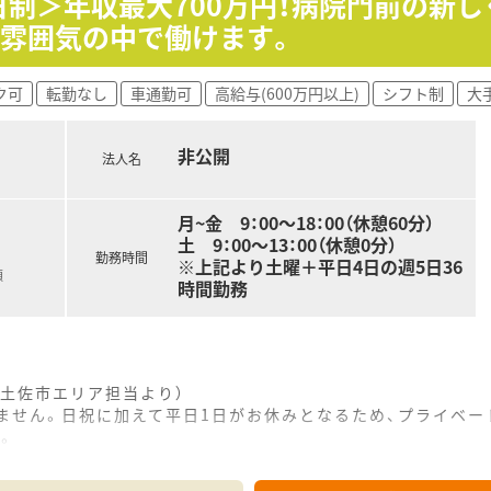
5日制＞年収最大700万円！病院門前の新
した経緯があり、ドクターとの信頼関係も厚く、安定した経営基
い雰囲気の中で働けます。
ク可
転勤なし
車通勤可
高給与(600万円以上)
シフト制
大
非公開
法人名
月~金 9：00～18：00（休憩60分）
土 9：00～13：00（休憩0分）
勤務時間
※上記より土曜＋平日4日の週5日36
額
時間勤務
土佐市エリア担当より）
りません。日祝に加えて平日1日がお休みとなるため、プライベ
。