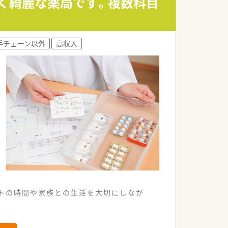
しく綺麗な薬局です。複数科目
盤を誇る法人です。
手チェーン以外
高収入
ートの時間や家族との生活を大切にしなが