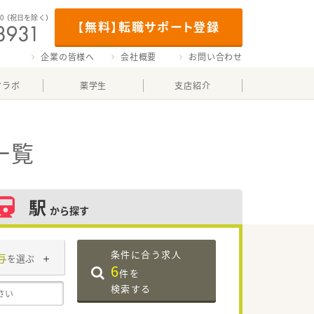
00
（祝日を除く）
【無料】転職サポート登録
企業の皆様へ
会社概要
お問い合わせ
マラボ
薬学生
支店紹介
一覧
駅
から探す
条件に合う求人
与
を選ぶ
6
件を
検索する