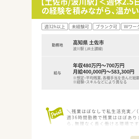
【土佐市/波川駅】＜週休2.
■社長が関東から縁あって開局
の経験を積みながら、温か
週32h以上
未経験可
ブランク可
Ｗワー
高知県 土佐市
勤務地
波川駅 (JR土讃線)
年収480万円～700万円
月給400,000円～583,300円
給与
※想定・平均残業、各種手当を含んだ総
※経験・スキルなどにより異なる
＼残業ほぼなしで私生活充実／（
週36時間勤務で残業はほぼあ
ら、無理なく長く働ける環境です
【店舗情報と応需状況について】