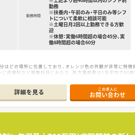
※上記より週40時間以内のシフト制
勤務
※扶養内・午前のみ・平日のみ等シフ
勤務時間
トについて柔軟に相談可能
※土曜日月2回以上勤務できる方歓
迎
※休憩：実働6時間超の場合45分、実
働8時間超の場合60分
2分ほどの場所に位置しており、オレンジ色の外観が非常に特徴
に皮膚科など複数科目にわたり、処方箋枚数は1日平均で60枚
3名の体制で、事務員も3名在籍しており、常に2～3名体制で業
この求人に
て】
詳細を見る
お問い合わせ
補充のための急募であり、すぐにでも勤務を開始していただける
経験者であれば50代まで幅広く受け入れており、ブランクがあ
ら円滑にコミュニケーションが取れる方や、地域医療に貢献した
した薬局を1店舗展開しており、今後は県内でのさらなる多店舗
が経営しており、代表自らも薬剤師として現場に立ち、風通し