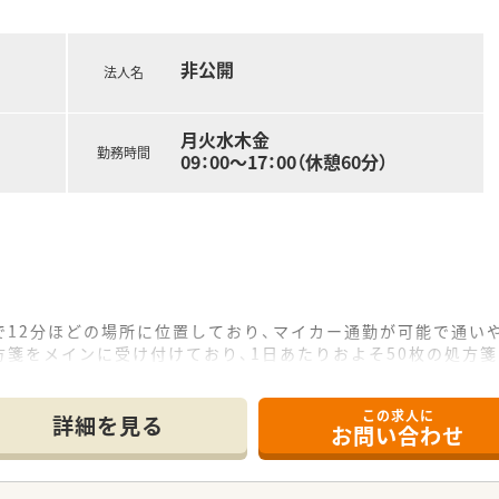
月）グループ内の薬剤師・看護師・ケアマネージャー・看護師・事務
全管理の取り組みや外部の専門家による接遇研修等も行われてい
に対しても、電子薬歴の使用方法や調剤報酬の算定方法等の教育
非公開
の一環として医療機関のご協力のもと、4～6カ月の病院研修も
法人名
月火水木金
で32店舗展開中です。今後も県内・県外にて店舗を増やして
勤務時間
09：00～17：00（休憩60分）
前など様々な形態の店舗を展開されており、ご経験に応じて配属
力の1つです。
0件以上ございます。在宅専任薬剤師も複数名いらっしゃいます
ており、学会発表チームを立ち上げ、日々の業務で感じたこと
策や野菜の販売等を通して地域貢献を行われています。
機器（電子薬歴・分包機（円盤）・一部店舗に二次元バーコード
で12分ほどの場所に位置しており、マイカー通勤が可能で通い
箋をメインに受け付けており、1日あたりおよそ50枚の処方
制で勤務しておりますので、一人当たりの負担が少なく落ち着い
ーン薬局を希望されている方
をご希望の方
この求人に
詳細を見る
務など幅広く経験していきたい方
お問い合わせ
ので、ご家庭やプライベートの事情がある方も安心して働けます
軽にお問い合わせ下さい。
持ちであれば3000円も可能です