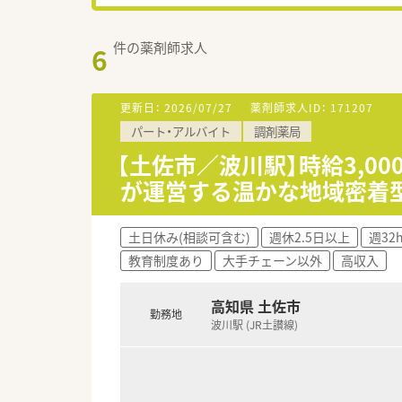
件の薬剤師求人
6
更新日：
2026/07/27
薬剤師求人ID：
171207
パート・アルバイト
調剤薬局
【土佐市／波川駅】時給3,0
が運営する温かな地域密着
土日休み(相談可含む)
週休2.5日以上
週32
教育制度あり
大手チェーン以外
高収入
高知県 土佐市
勤務地
波川駅 (JR土讃線)