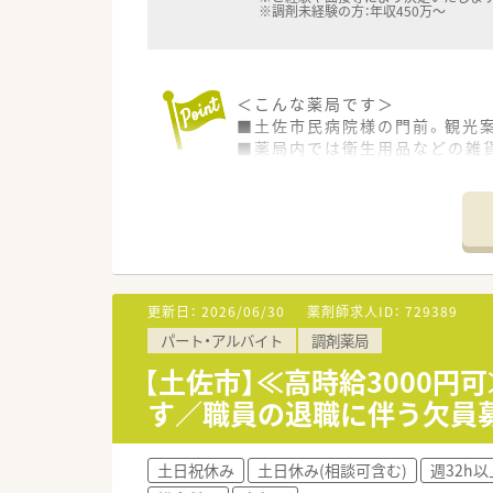
※調剤未経験の方：年収450万～
＜こんな薬局です＞
■土佐市民病院様の門前。観光
■薬局内では衛生用品などの雑
■薬剤師3名在籍されています
＜業務内容＞
■調剤・投薬・監査等、外来処方
■消化器内科、循環器内科、呼吸
膚科など、様々な領域の処方箋
■処方箋枚数は1日あたり平均7
更新日：
2026/06/30
薬剤師求人ID：
729389
■投薬口は2箇所、立ち投薬です
パート・アルバイト
調剤薬局
■在宅業務も患者様のご要望に
ご経験や入社後の状況に応じて
【土佐市】≪高時給3000円
す／職員の退職に伴う欠員
＜研修制度＞
■ご入職後は店舗での実務を通
ベテランの社員さんもおられま
土日祝休み
土日休み(相談可含む)
週32h以
■認定薬剤師取得サポートとして