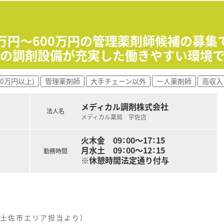
前でチャレンジしたい方！
してスタートできます◎
0万円〜600万円の管理薬剤師候補の募集
新の調剤設備が充実した働きやすい環境
00万円以上)
管理薬剤師
大手チェーン以外
一人薬剤師
高収入
メディカル調剤株式会社
法人名
メディカル薬局 宇佐店
火木金 09：00〜17：15
月水土 09：00〜12：15
勤務時間
※休憩時間法定通り付与
土佐市エリア担当より）