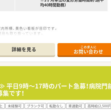
均40時間勤務）
案内所横、黄色い看板が目印です。
貨品も取り扱っています。
。管理薬剤師は女性です。
この求人に
詳細を見る
お問い合わせ
箋の対応全般をお願いいたします。
器内科、神経内科、外科、眼科、耳鼻咽喉科、整形外科、脳神経外科
を受けています。
0枚です。
。
応じて対応されています。
ご担当頂く可能性もございます。
可≫ 平日9時～17時のパート急募！病院
募集です！
じて一連の流れを習得頂きます。
すので安心です。
上
未経験可
ブランク可
転勤なし
車通勤可
高時給(2,500
e-ラーニングの利用が可能です。