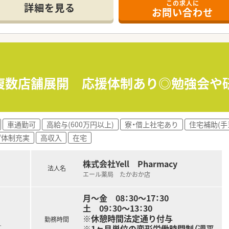
この求人に
で、駅から車で12分の閑静なエリアに位置しており、マイカー
詳細を見る
お問い合わせ
を1日平均60枚応需しているほか、施設や個人の在宅業務に
ートが2から3名在籍しており、常時2から3名の体制で業務に
て】
充実を目指した欠員補充および定期採用として、新たな正社員の
受け入れており、未経験やブランクがある方であっても人柄を重
ら、患者様に対して明るく温かいコミュニケーションを取れる方
≫複数店舗展開 応援体制あり◎勉強会や
密着した調剤薬局を1店舗展開しており、地元の健康を支える存
0代後半から40代前半の薬剤師であり、現在も現場の第一線で
車通勤可
高給与(600万円以上)
寮・借上社宅あり
住宅補助(手
規出店も視野に入れており、将来的な事業拡大に向けて成長を続
プ体制充実
高収入
在宅
株式会社Yell Pharmacy
法人名
エール薬局 たかおか店
月～金 08：30～17：30
土 09：30～13：30
※休憩時間法定通り付与
勤務時間
※1ヶ月単位の変形労働時間制（週平
す