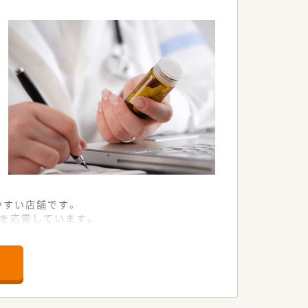
職全ての職員を集めての勉強会を開かれてい
ます。
カリキュラムをご準備されています。
行われています。
いく方針です。
店舗や在宅専任薬剤師としての業務など
。
や、患者さまからの要望などを議論して発
やクリーンベンチ、ピッキング鑑査機
やすい店舗です。
箋を応需しています。
て業務に取り組めます。