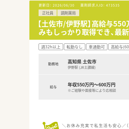
■ブランクからの復帰や病院門
更新日：
2026/06/30
薬剤師求人ID：
473535
フォロー体制があるので安心
正社員
調剤薬局
【土佐市/伊野駅】高給与55
みもしっかり取得でき、最
週32h以上
転勤なし
車通勤可
高給与(6
高知県 土佐市
勤務地
伊野駅 (JR土讃線)
年収550万円～600万円
給与
※ご経験や面接等により応相談
＼お休み充実で私生活も安心／（