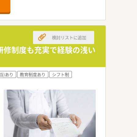
での通勤が非常に便利です。
も丁寧に対応しています。
臨んでいます。
募集を開始しました。
検討リストに追加
視して採用します。
を求めています。
研修制度も充実で経験の浅い
在となっています。
活躍しています。
当)あり
教育制度あり
シフト制
けている企業です。