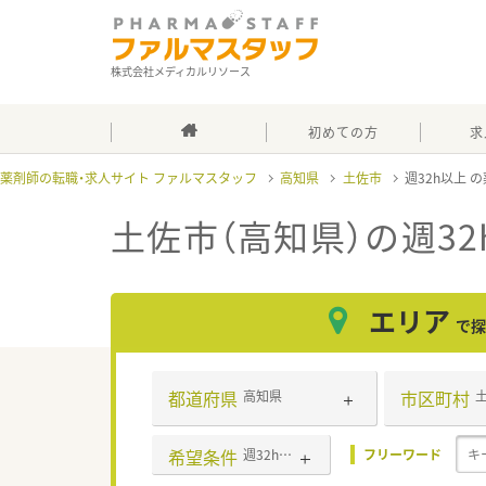
株式会社メディカルリソース
初めての方
求
薬剤師の転職・求人サイト ファルマスタッフ
高知県
土佐市
週32h以上
土佐市（高知県）の週32
エリア
で探
都道府県
市区町村
高知県
希望条件
週32h以上
フリーワード