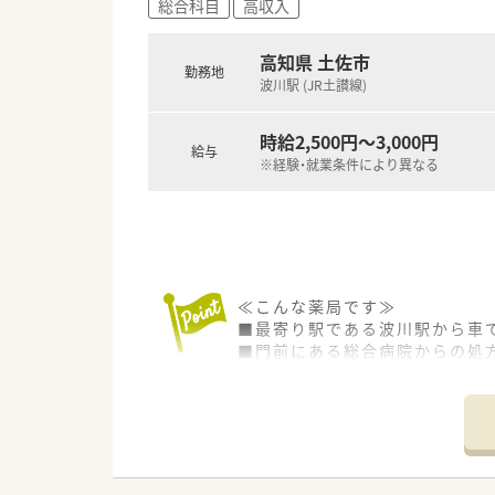
総合科目
高収入
■1年に3回（3月、7月、11
ます。薬の知識だけでなく、安
■保険薬局での勤務未経験の方
高知県 土佐市
勤務地
■希望制となりますが、職員研修
波川駅 (JR土讃線)
＜法人特徴＞
■高知県内を中心にグループ全体
時給2,500円～3,000円
給与
■総合病院門前、クリニック門
※経験・就業条件により異なる
幅広くご相談ができることも魅
■在宅件数はグループ全体で70
■1年に1回以上学会に参加され
表の題目を検討されています。
■調剤業務だけでなく、災害対
■業務短縮の為、全店舗にて最新
≪こんな薬局です≫
等）を導入されています。
■最寄り駅である波川駅から車
■門前にある総合病院からの処方
＜こんな方にもオススメ＞
■薬剤師が常時3名から4名体
■複数店舗展開されているチェ
■研修制度が充実している企業
≪こんな方にオススメ≫
■外来対応だけでなく、在宅業
■平日17時までの勤務になる
等 少しでも気になる方はお気
■高時給でお探しの方！
時給2500円～、認定資格をお