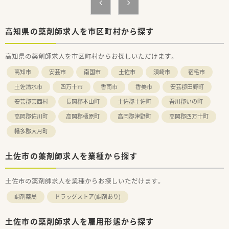
高知県の薬剤師求人を市区町村から探す
高知県の薬剤師求人を市区町村からお探しいただけます。
高知市
安芸市
南国市
土佐市
須崎市
宿毛市
土佐清水市
四万十市
香南市
香美市
安芸郡田野町
安芸郡芸西村
長岡郡本山町
土佐郡土佐町
吾川郡いの町
高岡郡佐川町
高岡郡檮原町
高岡郡津野町
高岡郡四万十町
幡多郡大月町
土佐市の薬剤師求人を業種から探す
土佐市の薬剤師求人を業種からお探しいただけます。
調剤薬局
ドラッグストア(調剤あり)
土佐市の薬剤師求人を雇用形態から探す