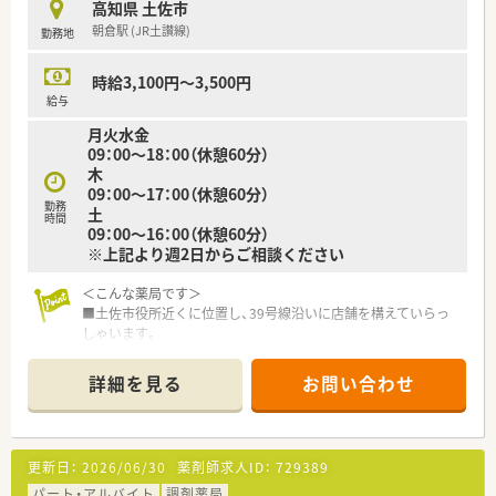
高知県 土佐市
■社長が関東から縁あって開局した経緯があり、ドクターとの信
朝倉駅 (JR土讃線)
勤務地
頼関係も厚く、安定した経営基盤を誇る法人です。
時給3,100円～3,500円
給与
月火水金
09：00～18：00（休憩60分）
木
09：00～17：00（休憩60分）
勤務
土
時間
09：00～16：00（休憩60分）
※上記より週2日からご相談ください
＜こんな薬局です＞
■土佐市役所近くに位置し、39号線沿いに店舗を構えていらっ
しゃいます。
■「小さな小さな薬局」として地域に根差し、地域に寄り添うこ
とを大切にお考えです。
詳細を見る
お問い合わせ
■隣接する医院より耳鼻科を応需し、広域処方箋や在宅（施設お
よび居宅）の患者様対応をされています。
ています。
■外来処方箋対応のみではありませんので、幅広い患者様とやり
更新日：
2026/06/30
薬剤師求人ID：
729389
取りができる環境です。
■一包化業務が多いため、一包化監査システムを導入し、便利さ
パート・アルバイト
調剤薬局