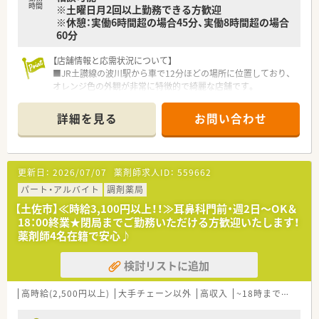
時間
※土曜日月2回以上勤務できる方歓迎
※休憩：実働6時間超の場合45分、実働8時間超の場合
などお気軽にお問い合わせください！
60分
【店舗情報と応需状況について】
■JR土讃線の波川駅から車で12分ほどの場所に位置しており、
オレンジ色の外観が非常に特徴的で綺麗な店舗です。
■応需科目は内科や眼科をメインに皮膚科など複数科目にわた
り、処方箋枚数は1日平均で60枚から80枚ほどです。
詳細を見る
お問い合わせ
■薬剤師は常勤2名とパート2～3名の体制で、事務員も3名在籍
しており、常に2～3名体制で業務を行っています。
【募集背景と求める人物像について】
更新日：
2026/07/07
薬剤師求人ID：
559662
■今回は1名の退職に伴う欠員補充のための急募であり、すぐに
でも勤務を開始していただける方を求めています。
パート・アルバイト
調剤薬局
■調剤未経験の方は40代まで、経験者であれば50代まで幅広く
【土佐市】≪時給3,100円以上！！≫耳鼻科門前・週2日～OK＆
受け入れており、ブランクがある方も相談可能です。
18：00終業★閉局までご勤務いただける方歓迎いたします！
■周囲のスタッフと協力しながら円滑にコミュニケーションが
薬剤師4名在籍で安心♪
取れる方や、地域医療に貢献したい方を歓迎しています。
検討リストに追加
【法人特徴について】
■高知県土佐市にて地域に根ざした薬局を1店舗展開しており、
今後は県内でのさらなる多店舗展開も検討しています。
高時給(2,500円以上)
大手チェーン以外
高収入
~18時までの職場
■30代後半の朗らかな社長夫妻が経営しており、代表自らも薬
剤師として現場に立ち、風通しの良い組織を築いています。