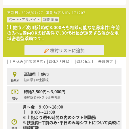
〈業務内容〉
■OTC医薬品の販売に関する販売・接客・レジ業務。
更新日：
2026/07/27
薬剤師求人ID：
171207
■調剤業務、レセコンを用いての処方箋入力・調剤報酬の計算な
どをお願いします。
パート・アルバイト
調剤薬局
【土佐市／波川駅】時給3,000円も相談可能な急募案件！午前
〈法人概要〉
のみ・扶養内OKの好条件で、30代社長が運営する温かな地
■創業208年、高知県にて調剤併設型ドラッグストアを展開して
域密着型薬局です。
います。
■高知県内25店舗うち調剤併設店舗11店舗※2023年8月現在
検討リストに追加
■高知県の老舗ドラッグストアとして県内に25店舗を展開・調
剤併設店舗の開設やスケールメリットを活かした新たな事業展
開を進めています。
土日休み(相談可含む)
週休2.5日以上
週32h以上
未経験可
ブラン
■医薬品から日用品、化粧品等も取扱があり幅広い業務に触れる
ことができます。
高知県 土佐市
■正社員の平均年齢は38.4歳・平均勤続勤務年数10.8年・平均有
波川駅 (JR土讃線)
勤務地
給休暇取得日数10.5日・月平均所定外労働時間3.5時間。
■従業員の特別割引・処方箋控除制度・従業員持株会・慶弔金・財
時給2,500円～3,000円
形貯蓄・労働組合が完備されています。
■育児時短制度あり（小学1年生の4月になるまでの間、勤務時間
※経験者例・スキル等考慮
給与
を最大2時間短縮できる制度）
月～金 9：00～18：00
土 9：00～13：00
〈こんな方にもおススメ〉
※上記より週40時間以内のシフト制勤務
■調剤併設のドラッグストアでご勤務したい方
※扶養内・午前のみ・平日のみ等シフトについて柔軟に
■地元の企業で地域貢献したい方
相談可能
■OTC医薬品に興味のある方
勤務