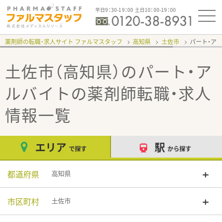
平日9：30-19：00 土日10：00-19：00
薬剤師の転職・求人サイト ファルマスタッフ
高知県
土佐市
パート・ア
土佐市（高知県）のパート・ア
ルバイト
の薬剤師転職・求人
情報一覧
エリア
駅
で探す
から探す
都道府県
高知県
市区町村
土佐市