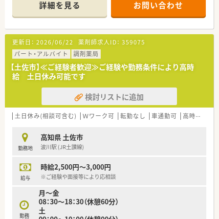
1日あたりおよそ50枚の処方箋を応需しています。
詳細を見る
お問い合わせ
■外来処方箋対応だけでは物足りない方
■薬剤師が常時3名から4名体制で勤務しておりますので、一人
当たりの負担が少なく落ち着いて業務に取り組めます。
≪こんな方にオススメ≫
更新日：
2026/06/22
薬剤師求人ID：
359075
■平日17時までの勤務になるので、ご家庭やプライベートの事
情がある方も安心して働けます
パート・アルバイト
調剤薬局
■高時給でお探しの方！
【土佐市】≪ご経験者歓迎≫ご経験や勤務条件により高時
時給2500円～、認定資格をお持ちであれば3000円も可能です
給 土日休み可能です
■ブランクからの復帰や病院門前でチャレンジしたい方！
フォロー体制があるので安心してスタートできます◎
検討リストに追加
土日休み(相談可含む)
Ｗワーク可
転勤なし
車通勤可
高時給(2,500円以上)
高知県 土佐市
波川駅 (JR土讃線)
勤務地
時給2,500円～3,000円
※ご経験や面接等により応相談
給与
月～金
08：30～18：30（休憩60分）
土
勤務