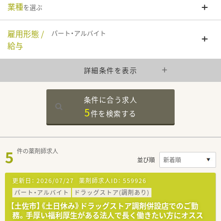
業種
を選ぶ
雇用形態 /
パート・アルバイト
給与
詳細条件を表示
条件に合う求人
5
件を
検索する
5
件の薬剤師求人
並び順
更新日：
2026/07/27
薬剤師求人ID：
559926
パート・アルバイト
ドラッグストア(調剤あり)
【土佐市】《土日休み》ドラッグストア調剤併設店でのご勤
務。手厚い福利厚生がある法人で長く働きたい方にオスス