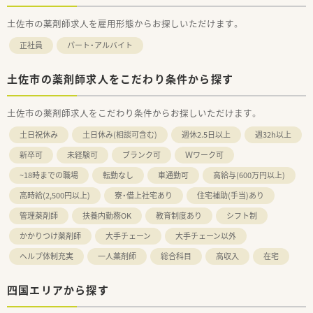
土佐市の薬剤師求人を雇用形態からお探しいただけます。
正社員
パート・アルバイト
土佐市の薬剤師求人をこだわり条件から探す
土佐市の薬剤師求人をこだわり条件からお探しいただけます。
土日祝休み
土日休み(相談可含む)
週休2.5日以上
週32h以上
新卒可
未経験可
ブランク可
Ｗワーク可
~18時までの職場
転勤なし
車通勤可
高給与(600万円以上)
高時給(2,500円以上)
寮・借上社宅あり
住宅補助(手当)あり
管理薬剤師
扶養内勤務OK
教育制度あり
シフト制
かかりつけ薬剤師
大手チェーン
大手チェーン以外
ヘルプ体制充実
一人薬剤師
総合科目
高収入
在宅
四国エリアから探す