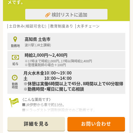
メです。
検討リストに追加
土日休み(相談可含む)
教育制度あり
大手チェーン
高知県 土佐市
波川駅 (JR土讃線)
勤務地
時給2,000円～2,400円
※17時まで時給2,000円、17時以降時給2,400円
給与
※管理薬剤師の場合＋100円
月火水木金10：00～19：00
土 10：00～14：00
※休憩は実働6時間以上で45分、8時間以上で60分取得
勤務
時間
※勤務時間・曜日に関して応相談
〈こんな薬局です〉
■JR伊野から車で約13分。
■ドラッグストア調剤併設店でのご勤務です。
■広域処方箋をは17～22枚/日程度応需。
在宅業務も対応しています。
詳細を見る
お問い合わせ
■薬剤師3名在籍しています。