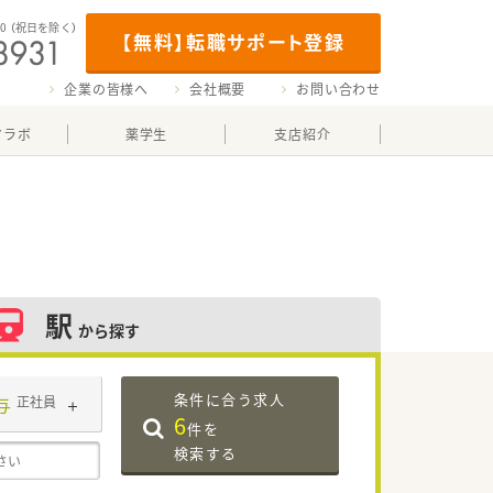
00
（祝日を除く）
【無料】転職サポート登録
企業の皆様へ
会社概要
お問い合わせ
マラボ
薬学生
支店紹介
駅
から探す
条件に合う求人
与
正社員
6
件を
検索する