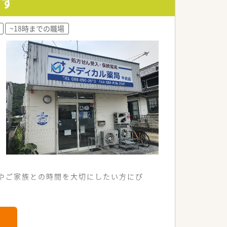
です
改善に努めています。
~18時までの職場
に向けた取り組みを実施中です。
を日々目指しています。
味やご家族との時間を大切にしたい方にぴ
です。