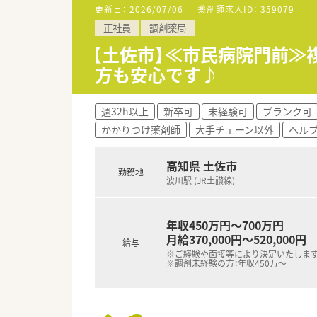
更新日：
2026/07/06
薬剤師求人ID：
359079
【想定される業務内容】
正社員
調剤薬局
■耳鼻科の処方箋調剤や服薬指
■居宅や施設への在宅訪問業務
【土佐市】≪市民病院門前
■一包化監査システムを活用し
方も安心です♪
【法人特徴について】
■高知県土佐市に根差し、地域
週32h以上
新卒可
未経験可
ブランク可
■異業種から参入した歴史を持
かかりつけ薬剤師
大手チェーン以外
ヘル
■監査システムの導入やICT活
高知県 土佐市
勤務地
波川駅 (JR土讃線)
年収450万円～700万円
月給370,000円～520,000円
給与
※ご経験や面接等により決定いたしま
※調剤未経験の方：年収450万～