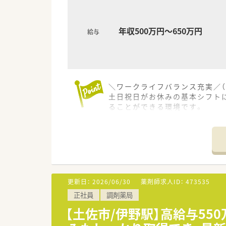
＜法人特徴＞
■高知県内を中心にグループ全体
年収500万円～650万円
■総合病院門前、クリニック門
給与
幅広くご相談ができることも魅
■在宅件数はグループ全体で70
■1年に1回以上学会に参加され
表の題目を検討されています。
■調剤業務だけでなく、災害対
＼ワークライフバランス充実／（
■業務短縮の為、全店舗にて最新
土日祝日がお休みの基本シフト
等）を導入されています。
ることができる環境です。
＊------------------------------
＜こんな方にもオススメ＞
■複数店舗展開されているチェ
【店舗情報と応需状況について】
■研修制度が充実している企業
■最寄り駅である波川駅から車
■外来対応だけでなく、在宅業
■近隣にある総合病院からの処方
等 少しでも気になる方はお気
■薬剤師が常時3名から4名体
更新日：
2026/06/30
薬剤師求人ID：
473535
【法人特徴について】
正社員
調剤薬局
■地域に根ざした医療提供を目
■従業員が働きやすい環境作り
【土佐市/伊野駅】高給与55
■教育研修制度の充実にも力を