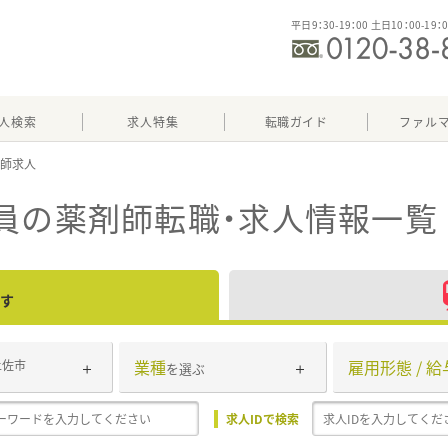
平日9：30-19：00 土日10：00-19：
人検索
求人特集
転職ガイド
ファル
員
の薬剤師転職・求人情報一覧
す
業種
雇用形態 / 給
土佐市
を選ぶ
求人IDで検索