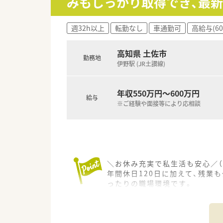
みもしっかり取得でき、最
【こんな取り組みをしています】
■過度な残業が発生しないよう
週32h以上
転勤なし
車通勤可
高給与(6
■業務の効率化を図るために最
■地域住民の方々の健康相談に
高知県 土佐市
勤務地
伊野駅 (JR土讃線)
年収550万円～600万円
給与
※ご経験や面接等により応相談
＼お休み充実で私生活も安心／（
年間休日120日に加えて、残
ったりの職場環境です。
【店舗情報と応需状況について】
■近隣の内科医院からの処方箋を