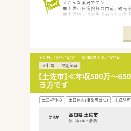
＜こんな薬局です＞
■土佐市民病院様の門前。観光
■薬局内では衛生用品などの雑
■薬剤師3名在籍されています
＜業務内容＞
■調剤・投薬・監査等、外来処方
■消化器内科、循環器内科、呼吸
膚科など、様々な領域の処方箋
■処方箋枚数は1日あたり平均7
更新日：
2026/06/30
薬剤師求人ID：
99750
■投薬口は2箇所、立ち投薬です
正社員
調剤薬局
■在宅業務も患者様のご要望に
ご経験や入社後の状況に応じて
【土佐市】≪年収500万～6
き方です
＜研修制度＞
■ご入職後は店舗での実務を通
ベテランの社員さんもおられま
土日祝休み
土日休み(相談可含む)
未経験可
■認定薬剤師取得サポートとして
■1年に3回（3月、7月、11
ます。薬の知識だけでなく、安
高知県 土佐市
勤務地
■保険薬局での勤務未経験の方
波川駅 (JR土讃線)
■希望制となりますが、職員研修