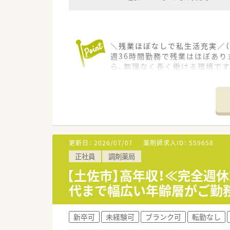
＼残業ほぼなしで私生活充実／（
週36時間勤務で残業はほぼあ
ら、無理なく長く働ける環境です
【店舗情報と応需状況について】
■最寄り駅はJR土讃線の波川駅
■内科や眼科を中心に幅広い科目
■職場には常勤薬剤師が2名とパ
【募集背景と求める人物像につい
更新日：
2026/07/07
薬剤師求人ID：
559658
■今回は体制の維持とさらなる
正社員
調剤薬局
■年齢は50代までの方を広く
■周囲のスタッフと協力しなが
【土佐市】高年収！≪完全週
代まで幅広い年齢層がご勤
【法人特徴について】
■高知県土佐市において地域に
■代表を務めるご夫婦がともに3
新卒可
未経験可
ブランク可
転勤なし
■今後はさらに高知県内での新