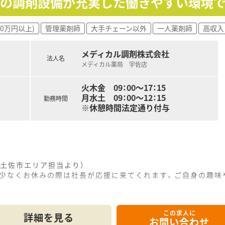
新の調剤設備が充実した働きやすい環境
にシフトの調整や人員配置を工夫しており、労働環境の継続的な
00万円以上)
管理薬剤師
大手チェーン以外
一人薬剤師
高収入
新の調剤機器やシステムの導入を検討し、スタッフの負担軽減
積極的に乗ることで、地域の健康拠点として信頼される薬局作り
メディカル調剤株式会社
法人名
メディカル薬局 宇佐店
火木金 09：00〜17：15
月水土 09：00〜12：15
勤務時間
※休憩時間法定通り付与
土佐市エリア担当より）
業も少なくお休みの際は社長が応援に来てくれます。ご自身の趣
この求人に
メインに、1日平均30枚程度を応需している地域密着型の店舗
詳細を見る
お問い合わせ