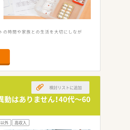
ートの時間や家族との生活を大切にしなが
での通勤が非常に便利です。
も丁寧に対応しています。
臨んでいます。
募集を開始しました。
検討リストに追加
視して採用します。
を求めています。
動はありません！40代～60
在となっています。
活躍しています。
ン以外
高収入
けている企業です。