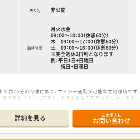
非公開
法人名
月火水金
09：00～18：00（休憩60分）
木 09：00～17：00（休憩60分）
土 09：00～16：00（休憩60分）
勤務時間
※完全週休2日制となります。
例：平日1日+日曜日
祝日+日曜日
車で約25分の距離にあり、マイカー通勤が可能な立地環境です
の処方箋をメインに応需し、地域密着型の在宅医療も行います。
3名とパート1名の複数名体制で対応する手厚い人員配置です。
この求人に
詳細を見る
お問い合わせ
は17時、土曜は16時までと、プライベートの時間も確保できま
、日曜と祝日に加えて他1日の休みが取れるゆとりある環境で
員体制を整えており、ワークライフバランスを重視したい方に最