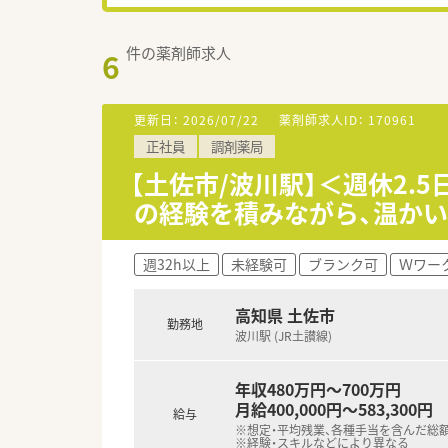
件の薬剤師求人
6
更新日：
2026/07/22
薬剤師求人ID：
170961
正社員
調剤薬局
【土佐市/波川駅】＜週休2.
の経験を積みながら、温か
週32h以上
未経験可
ブランク可
Ｗワー
高知県 土佐市
勤務地
波川駅 (JR土讃線)
年収480万円～700万円
月給400,000円～583,300円
給与
※想定・平均残業、各種手当を含んだ総
※経験・スキルなどにより異なる