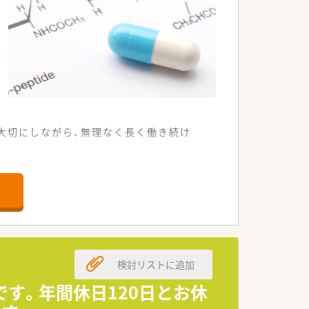
いく方針です。
店舗や在宅専任薬剤師としての業務など
。
や、患者さまからの要望などを議論して発
やクリーンベンチ、ピッキング鑑査機
大切にしながら、無理なく長く働き続け
やすい店舗です。
箋を応需しています。
て業務に取り組めます。
検討リストに追加
掛けている企業です。
に取り組んでいます。
です。年間休日120日とお休
支援する体制です。