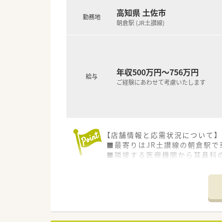
高知県 土佐市
勤務地
朝倉駅 (JR土讃線)
年収500万円～756万円
給与
ご経験にあわせて考慮いたします
【店舗情報と応需状況について】
■最寄りはJR土讃線の朝倉駅で
■隣接する医療機関から耳鼻科
■1日平均80枚の処方箋を常勤
【勤務実態について】
■平日は18時までの開局で木曜
■完全週休2日制を採用しており
■残業時間が少なくなるよう人