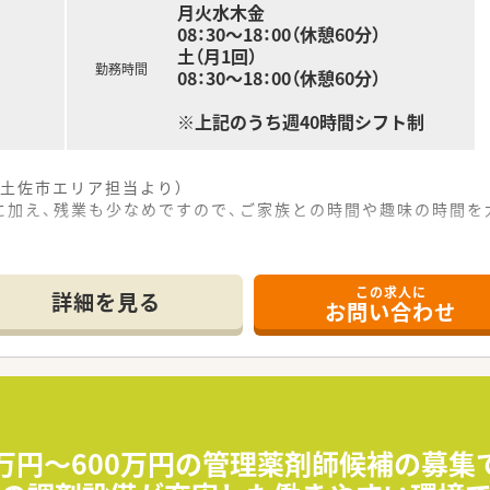
月火水木金
08：30～18：00（休憩60分）
で32店舗展開中です。今後も県内・県外にて店舗を増やして
土（月1回）
前など様々な形態の店舗を展開されており、ご経験に応じて配属
勤務時間
08：30～18：00（休憩60分）
力の1つです。
0件以上ございます。在宅専任薬剤師も複数名いらっしゃいます
※上記のうち週40時間シフト制
ており、学会発表チームを立ち上げ、日々の業務で感じたこと
策や野菜の販売等を通して地域貢献を行われています。
土佐市エリア担当より）
機器（電子薬歴・分包機（円盤）・一部店舗に二次元バーコード
に加え、残業も少なめですので、ご家族との時間や趣味の時間を
------------＊
ーン薬局を希望されている方
この求人に
詳細を見る
をご希望の方
お問い合わせ
で12分ほどの場所に位置しており、マイカー通勤が可能で通い
務など幅広く経験していきたい方
箋をメインに受け付けており、1日あたりおよそ50枚の処方
軽にお問い合わせ下さい。
制で勤務しておりますので、一人当たりの負担が少なく落ち着い
指しており、患者様一人ひとりに寄り添った丁寧な服薬指導を心
を推進しており、福利厚生の充実や柔軟な働き方の実現に積極的
0万円〜600万円の管理薬剤師候補の募集
入れており、薬剤師としての継続的なスキルアップを会社全体で