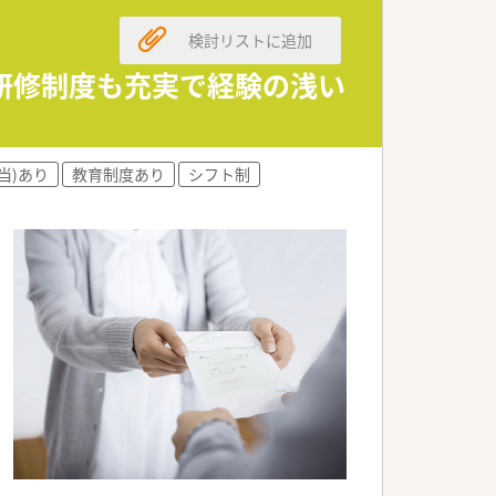
検討リストに追加
。
す。
研修制度も充実で経験の浅い
す。
。
当)あり
教育制度あり
シフト制
。