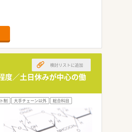
、泌尿器科、婦人科、小児科、精神科、皮
検討リストに追加
0枚程度／土日休みが中心の働
ト制
大手チェーン以外
総合科目
職全ての職員を集めての勉強会を開かれてい
ます。
カリキュラムをご準備されています。
行われています。