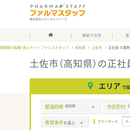
株式会社メディカルリソース
初めての方
求
薬剤師の転職・求人サイト ファルマスタッフ
高知県
土佐市
正社員
土佐市（高知県）の正社
エリア
で探
都道府県
市区町村
高知県
希望条件
フリーワード
を選ぶ