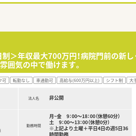
5日制＞年収最大700万円！病院門前の新
い雰囲気の中で働けます。
ク可
転勤なし
車通勤可
高給与(600万円以上)
シフト制
大
非公開
法人名
月~金 9：00～18：00（休憩60分）
土 9：00～13：00（休憩0分）
勤務時間
※上記より土曜＋平日4日の週5日36
額
時間勤務