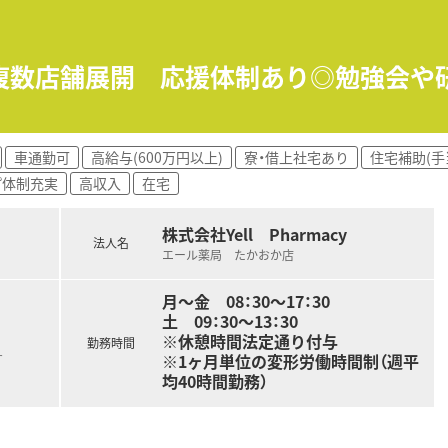
導を中心に、患者様一人ひとりに合わせた丁寧な対応を行います
にも携わり、医師やケアマネジャーと連携して地域医療を支えま
≫複数店舗展開 応援体制あり◎勉強会や
ながら、正確かつ効率的な調剤業務と安全な医薬品提供に努めま
住民の健康を支えるために丁寧な対応を大切にしている薬局です
車通勤可
高給与(600万円以上)
寮・借上社宅あり
住宅補助(手
ち、地域の特性を活かした温かみのある薬局運営を行っています
プ体制充実
高収入
在宅
用など、業務効率化と安全性向上に積極的に取り組んでいます。
株式会社Yell Pharmacy
法人名
エール薬局 たかおか店
月～金 08：30～17：30
土 09：30～13：30
※休憩時間法定通り付与
勤務時間
※1ヶ月単位の変形労働時間制（週平
す
均40時間勤務）