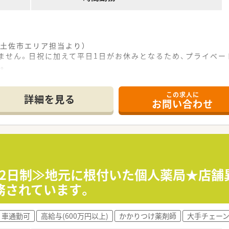
土佐市エリア担当より）
りません。日祝に加えて平日1日がお休みとなるため、プライベ
。
この求人に
で、駅から車で12分の閑静なエリアに位置しており、マイカー
詳細を見る
お問い合わせ
を1日平均60枚応需しているほか、施設や個人の在宅業務に
ートが2から3名在籍しており、常時2から3名の体制で業務に
て】
充実を目指した欠員補充および定期採用として、新たな正社員の
受け入れており、未経験やブランクがある方であっても人柄を重
ら、患者様に対して明るく温かいコミュニケーションを取れる方
休2日制≫地元に根付いた個人薬局★店舗異
務されています。
密着した調剤薬局を1店舗展開しており、地元の健康を支える存
0代後半から40代前半の薬剤師であり、現在も現場の第一線で
車通勤可
高給与(600万円以上)
かかりつけ薬剤師
大手チェー
規出店も視野に入れており、将来的な事業拡大に向けて成長を続