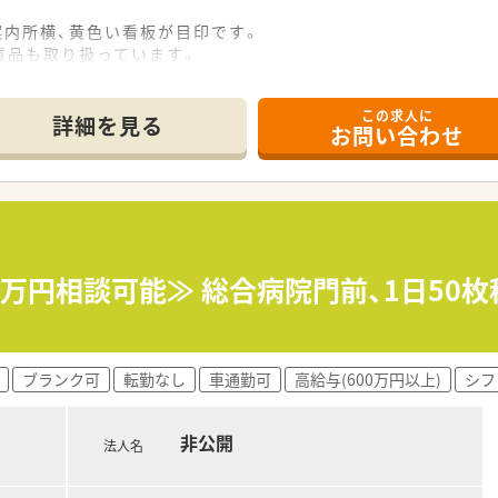
案内所横、黄色い看板が目印です。
貨品も取り扱っています。
。管理薬剤師は女性です。
この求人に
詳細を見る
お問い合わせ
箋の対応全般をお願いいたします。
器内科、神経内科、外科、眼科、耳鼻咽喉科、整形外科、脳神経外科
を受けています。
0枚です。
。
応じて対応されています。
ご担当頂く可能性もございます。
50万円相談可能≫ 総合病院門前、1日5
じて一連の流れを習得頂きます。
すので安心です。
ブランク可
転勤なし
車通勤可
高給与(600万円以上)
シフ
e-ラーニングの利用が可能です。
月）グループ内の薬剤師・看護師・ケアマネージャー・看護師・事務
全管理の取り組みや外部の専門家による接遇研修等も行われてい
非公開
法人名
に対しても、電子薬歴の使用方法や調剤報酬の算定方法等の教育
の一環として医療機関のご協力のもと、4～6カ月の病院研修も