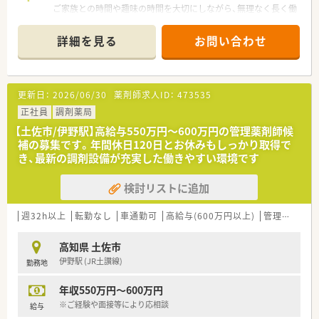
ご家族との時間や趣味の時間を大切にしながら、無理なく長く働
き続けることができる環境です。
＊------------------------------------------＊
詳細を見る
お問い合わせ
【店舗情報と応需状況について】
■最寄り駅である波川駅から車で12分ほどの場所に位置してお
り、マイカー通勤が可能で通いやすい店舗です。
更新日：
2026/06/30
薬剤師求人ID：
473535
■近隣にある総合病院からの処方箋をメインに受け付けており、
1日あたりおよそ50枚の処方箋を応需しています。
正社員
調剤薬局
■薬剤師が常時3名から4名体制で勤務しておりますので、一人
【土佐市/伊野駅】高給与550万円〜600万円の管理薬剤師候
当たりの負担が少なく落ち着いて業務に取り組めます。
補の募集です。年間休日120日とお休みもしっかり取得で
き、最新の調剤設備が充実した働きやすい環境です
【法人特徴について】
■地域に根ざした医療提供を目指しており、患者様一人ひとりに
検討リストに追加
寄り添った丁寧な服薬指導を心掛けている企業です。
■従業員が働きやすい環境作りを推進しており、福利厚生の充実
や柔軟な働き方の実現に積極的に取り組んでいます。
週32h以上
転勤なし
車通勤可
高給与(600万円以上)
管理薬剤師
■教育研修制度の充実にも力を入れており、薬剤師としての継続
的なスキルアップを会社全体で支援する体制です。
高知県 土佐市
伊野駅 (JR土讃線)
勤務地
【こんな取り組みをしています】
■過度な残業が発生しないようにシフトの調整や人員配置を工
年収550万円～600万円
夫しており、労働環境の継続的な改善に努めています。
■業務の効率化を図るために最新の調剤機器やシステムの導入
※ご経験や面接等により応相談
給与
を検討し、スタッフの負担軽減に向けた取り組みを実施中です。