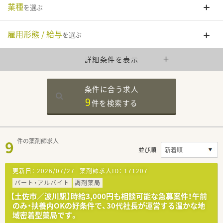
業種
を選ぶ
雇用形態 / 給与
を選ぶ
詳細条件を表示
条件に合う求人
9
件を
検索する
9
件の薬剤師求人
並び順
更新日：
2026/07/27
薬剤師求人ID：
171207
パート・アルバイト
調剤薬局
【土佐市／波川駅】時給3,000円も相談可能な急募案件！午前
のみ・扶養内OKの好条件で、30代社長が運営する温かな地
域密着型薬局です。