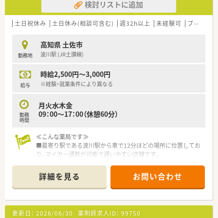
検討リストに追加
す。
＜研修制度＞
土日祝休み
土日休み(相談可含む)
週32h以上
未経験可
ブランク可
■ご入職後は店舗での実務を通じて一連の流れを習得頂きま
す。
高知県 土佐市
ベテランの社員さんもおられますので安心です。
波川駅 (JR土讃線)
勤務地
■認定薬剤師取得サポートとしてe-ラーニングの利用が可能で
す。
時給2,500円～3,000円
■1年に3回（3月、7月、11月）グループ内の薬剤師・看護師・ケアマ
ネージャー・看護師・事務職全ての職員を集めての勉強会を開か
※経験・就業条件により異なる
給与
れています。薬の知識だけでなく、安全管理の取り組みや外部の
専門家による接遇研修等も行われています。
月火水木金
■保険薬局での勤務未経験の方に対しても、電子薬歴の使用方法
09：00～17：00（休憩60分）
勤務
や調剤報酬の算定方法等の教育カリキュラムをご準備されてい
時間
ます。
■希望制となりますが、職員研修の一環として医療機関のご協力
≪こんな薬局です≫
のもと、4～6カ月の病院研修も行われています。
■最寄り駅である波川駅から車で12分ほどの場所に位置してお
り、マイカー通勤が可能で通いやすい店舗です。
＜法人特徴＞
■門前にある総合病院からの処方箋をメインに受け付けており、
■高知県内を中心にグループ全体で32店舗展開中です。今後も
1日あたりおよそ50枚の処方箋を応需しています。
詳細を見る
お問い合わせ
県内・県外にて店舗を増やしていく方針です。
■薬剤師が常時3名から4名体制で勤務しておりますので、一人
■総合病院門前、クリニック門前など様々な形態の店舗を展開さ
当たりの負担が少なく落ち着いて業務に取り組めます。
れており、ご経験に応じて配属店舗や在宅専任薬剤師としての業
務など幅広くご相談ができることも魅力の1つです。
≪こんな方にオススメ≫
更新日：
2026/06/30
薬剤師求人ID：
99750
■在宅件数はグループ全体で700件以上ございます。在宅専任薬
■平日17時までの勤務になるので、ご家庭やプライベートの事