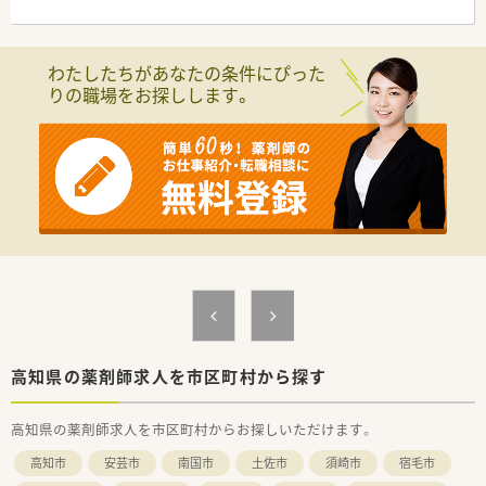
〈業務内容〉
■OTC医薬品の販売に関する販売・接客・レジ業務。
■調剤業務、レセコンを用いての処方箋入力などをお願いしま
わたしたちがあなたの条件にぴった
す。
りの職場をお探しします。
〈法人概要〉
■創業205周年を迎える総合健康企業です。
■高知県内でドラッグストアを経営し、調剤併設店も展開してい
ます。
■医薬品から日用品、化粧品等も取扱があり幅広い業務に触れる
ことができます。
■薬剤師は新しいポストとなりますので、新たな挑戦をしたい方
に最適の環境です。調剤ご経験者であれば高年収が狙えます。
■広々とした調剤室はどこも綺麗で、監査システム・自動分包機
などの調剤設備も整っています。
■ドラッグストアでのご就業となりますので、医薬品から日用
品、化粧品等も取扱があり幅広い業務に触れることができます。
〈こんな方にもおススメ〉
高知県の薬剤師求人を市区町村から探す
■広域処方箋やOTC医薬品の知識を身に付けたい方
■福利厚生充実で長く腰を据えて働きたい方
高知県の薬剤師求人を市区町村からお探しいただけます。
■新規出店予定も多数！
新しいポジションを目指したい方やキャリアアップをお考え
高知市
安芸市
南国市
土佐市
須崎市
宿毛市
の方