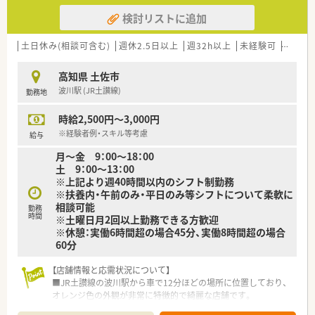
検討リストに追加
土日休み(相談可含む)
週休2.5日以上
週32h以上
未経験可
ブラン
高知県 土佐市
波川駅 (JR土讃線)
勤務地
時給2,500円～3,000円
※経験者例・スキル等考慮
給与
月～金 9：00～18：00
土 9：00～13：00
※上記より週40時間以内のシフト制勤務
※扶養内・午前のみ・平日のみ等シフトについて柔軟に
相談可能
勤務
時間
※土曜日月2回以上勤務できる方歓迎
※休憩：実働6時間超の場合45分、実働8時間超の場合
60分
【店舗情報と応需状況について】
■JR土讃線の波川駅から車で12分ほどの場所に位置しており、
オレンジ色の外観が非常に特徴的で綺麗な店舗です。
■応需科目は内科や眼科をメインに皮膚科など複数科目にわた