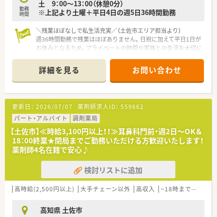
土 9：00～13：00（休憩0分）
勤務
※上記より土曜＋平日4日の週5日36時間勤務
時間
＼残業ほぼなしで私生活充実／（土佐市エリア担当より）
週36時間勤務で残業はほぼありません。日祝に加えて平日1日が
お休みとなるため、プライベートの時間や家族との生活を大切に
しながら、無理なく長く働ける環境です。
詳細を見る
お問い合わせ
【店舗情報と応需状況について】
■最寄り駅はJR土讃線の波川駅で、駅から車で12分の閑静なエ
リアに位置しており、マイカーでの通勤が非常に便利です。
■内科や眼科を中心に幅広い科目を1日平均60枚応需している
更新日：
2026/07/07
薬剤師求人ID：
559662
ほか、施設や個人の在宅業務にも丁寧に対応しています。
■職場には常勤薬剤師が2名とパートが2から3名在籍しており、
パート・アルバイト
調剤薬局
常時2から3名の体制で業務に臨んでいます。
【土佐市】≪時給3,100円以上！！≫耳鼻科門前・週2日～OK＆
18：00終業★閉局までご勤務いただける方歓迎いたします！
【募集背景と求める人物像について】
薬剤師4名在籍で安心♪
■今回は体制の維持とさらなる充実を目指した欠員補充および
定期採用として、新たな正社員の募集を開始しました。
検討リストに追加
■年齢は50代までの方を広く受け入れており、未経験やブラン
クがある方であっても人柄を重視して採用します。
■周囲のスタッフと協力しながら、患者様に対して明るく温かい
高時給(2,500円以上)
大手チェーン以外
高収入
~18時までの職場
コミュニケーションを取れる方を求めています。
高知県 土佐市
【法人特徴について】