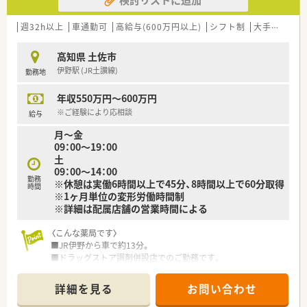
■自治体と協力した栄養管理やフレイル予防など、調剤業務の枠
を超えた健康サポートを実施しています。
■年に1回は健康フェアを開催するなど、地域住民との交流や健
週32h以上
車通勤可
高給与(600万円以上)
シフト制
大手チェーン以外
康啓発活動にも非常に熱心な法人です。
高知県 土佐市
【求人情報について】
伊野駅 (JR土讃線)
勤務地
■提示年収は550万円から600万円となっており、ご経験や面接
での評価を考慮して決定いたします。
年収550万円～600万円
■日曜と祝日を含む完全週休2日制を採用しており、年間休日
120日とプライベートも充実できます。
※ご経験により応相談
給与
■県外からの転居を伴う場合は、最大5万円の住宅手当や引越し
月～金
費用の補助が受けられるため安心です。
09：00～19：00
土
【想定される業務内容】
09：00～14：00
■充実した設備を活用し、調剤から監査、投薬、服薬指導までの
勤務
※休憩は実働6時間以上で45分、8時間以上で60分取得
一連の業務を一人でご担当いただきます。
時間
※1ヶ月単位の変形労働時間制
■立ち投薬のスタイルですが、投薬時には患者様のお席までお薬
※詳細は配属店舗の営業時間による
を持っていき丁寧な説明を行います。
■レセプト等の医療事務業務は専任の事務スタッフが担当する
〈こんな薬局です〉
ため、薬剤師業務に専念できる環境です。
■JR伊野から車で約13分。
■ドラッグストア調剤併設店でのご勤務です。
■広域処方箋をは17～22枚/日程度応需。
在宅業務も対応しています。
詳細を見る
お問い合わせ
■薬剤師3名在籍です。