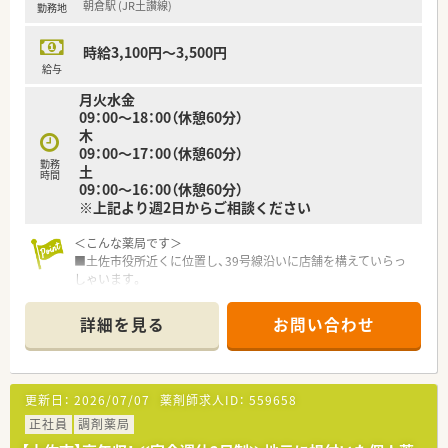
朝倉駅 (JR土讃線)
勤務地
■高知県土佐市において地域に密着した調剤薬局を1店舗展開し
ており、地元の健康を支える存在となっています。
■代表を務めるご夫婦がともに30代後半から40代前半の薬剤師
時給3,100円～3,500円
であり、現在も現場の第一線で活躍しています。
給与
■今後はさらに高知県内での新規出店も視野に入れており、将来
月火水金
的な事業拡大に向けて成長を続けている企業です。
09：00～18：00（休憩60分）
木
09：00～17：00（休憩60分）
勤務
土
時間
09：00～16：00（休憩60分）
※上記より週2日からご相談ください
＜こんな薬局です＞
■土佐市役所近くに位置し、39号線沿いに店舗を構えていらっ
しゃいます。
■「小さな小さな薬局」として地域に根差し、地域に寄り添うこ
とを大切にお考えです。
詳細を見る
お問い合わせ
■隣接する医院より耳鼻科を応需し、広域処方箋や在宅（施設お
よび居宅）の患者様対応をされています。
ています。
■外来処方箋対応のみではありませんので、幅広い患者様とやり
更新日：
2026/07/07
薬剤師求人ID：
559658
取りができる環境です。
■一包化業務が多いため、一包化監査システムを導入し、便利さ
正社員
調剤薬局
と効率化を進められています。