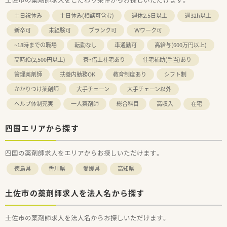
土日祝休み
土日休み(相談可含む)
週休2.5日以上
週32h以上
新卒可
未経験可
ブランク可
Ｗワーク可
~18時までの職場
転勤なし
車通勤可
高給与(600万円以上)
高時給(2,500円以上)
寮・借上社宅あり
住宅補助(手当)あり
管理薬剤師
扶養内勤務OK
教育制度あり
シフト制
かかりつけ薬剤師
大手チェーン
大手チェーン以外
ヘルプ体制充実
一人薬剤師
総合科目
高収入
在宅
四国エリアから探す
四国の薬剤師求人をエリアからお探しいただけます。
徳島県
香川県
愛媛県
高知県
土佐市の薬剤師求人を法人名から探す
土佐市の薬剤師求人を法人名からお探しいただけます。