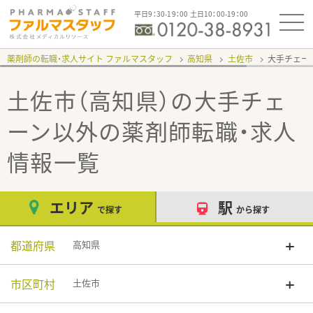
平日9：30-19：00 土日10：00-19：00
薬剤師の転職・求人サイト ファルマスタッフ
高知県
土佐市
大手チェー
土佐市（高知県）の大手チェ
ーン以外
の薬剤師転職・求人
情報一覧
エリア
駅
で探す
から探す
都道府県
高知県
市区町村
土佐市