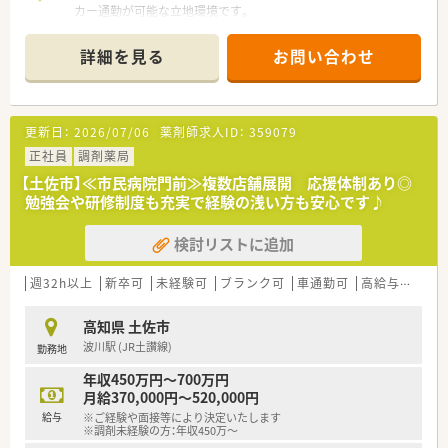
カー通勤が可能な立地環境です。
■隣接する医療機関から耳鼻科の処方箋をメインに応需し、地域
密着型の在宅医療も行います。
詳細を見る
お問い合わせ
■1日平均80枚の処方箋を常勤3名とパート1名の複数名体制で
対応する手厚い人員配置です。
【勤務実態について】
更新日：
2026/07/06
薬剤師求人ID：
359079
■平日は18時までの開局で木曜は17時、土曜は16時までと、プ
ライベートの時間も確保できます。
正社員
調剤薬局
■完全週休2日制を採用しており、日曜と祝日に加えて他1日の
【土佐市】≪市民病院門前≫複数店舗展開 応援体制あり◎
休みが取れるゆとりある環境です。
勉強会や研修制度も充実で経験の浅い方も安心です♪
■残業時間が少なくなるよう人員体制を整えており、ワークライ
フバランスを重視したい方に最適です。
検討リストに追加
【想定される業務内容】
■耳鼻科の処方箋調剤や服薬指導を中心に、患者様一人ひとりに
週32h以上
新卒可
未経験可
ブランク可
車通勤可
高給与(600万円以上)
合わせた丁寧な対応を行います。
■居宅や施設への在宅訪問業務にも携わり、医師やケアマネジャ
高知県 土佐市
ーと連携して地域医療を支えます。
波川駅 (JR土讃線)
勤務地
■一包化監査システムを活用しながら、正確かつ効率的な調剤業
務と安全な医薬品提供に努めます。
年収450万円～700万円
月給370,000円～520,000円
【法人特徴について】
給与
※ご経験や面接等により決定いたします
■高知県土佐市に根差し、地域住民の健康を支えるために丁寧な
※調剤未経験の方：年収450万～
対応を大切にしている薬局です。