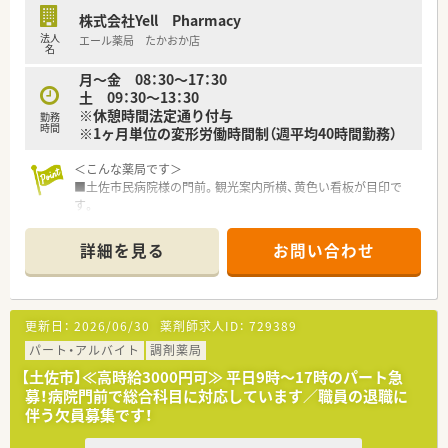
■異業種から参入した歴史を持ち、地域の特性を活かした温かみ
株式会社Yell Pharmacy
のある薬局運営を行っています。
法人
エール薬局 たかおか店
■監査システムの導入やICT活用など、業務効率化と安全性向上
名
に積極的に取り組んでいます。
月～金 08：30～17：30
土 09：30～13：30
※休憩時間法定通り付与
勤務
時間
※1ヶ月単位の変形労働時間制（週平均40時間勤務）
＜こんな薬局です＞
■土佐市民病院様の門前。観光案内所横、黄色い看板が目印で
す。
■薬局内では衛生用品などの雑貨品も取り扱っています。
■薬剤師3名在籍されています。管理薬剤師は女性です。
詳細を見る
お問い合わせ
＜業務内容＞
■調剤・投薬・監査等、外来処方箋の対応全般をお願いいたしま
す。
更新日：
2026/06/30
薬剤師求人ID：
729389
■消化器内科、循環器内科、呼吸器内科、神経内科、外科、眼科、耳
鼻咽喉科、整形外科、脳神経外科、泌尿器科、婦人科、小児科、精神
パート・アルバイト
調剤薬局
科、皮膚科など、様々な領域の処方箋を受けています。
【土佐市】≪高時給3000円可≫ 平日9時～17時のパート急
■処方箋枚数は1日あたり平均70枚です。
募！病院門前で総合科目に対応しています／職員の退職に
■投薬口は2箇所、立ち投薬です。
伴う欠員募集です！
■在宅業務も患者様のご要望に応じて対応されています。
ご経験や入社後の状況に応じてご担当頂く可能性もございま