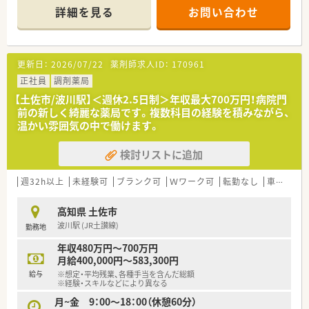
り、処方箋枚数は1日平均で60枚から80枚ほどです。
詳細を見る
お問い合わせ
■薬剤師は常勤2名とパート2～3名の体制で、事務員も3名在籍
しており、常に2～3名体制で業務を行っています。
【募集背景と求める人物像について】
更新日：
2026/07/22
薬剤師求人ID：
170961
■今回は1名の退職に伴う欠員補充のための急募であり、すぐに
でも勤務を開始していただける方を求めています。
正社員
調剤薬局
■調剤未経験の方は40代まで、経験者であれば50代まで幅広く
【土佐市/波川駅】＜週休2.5日制＞年収最大700万円！病院門
受け入れており、ブランクがある方も相談可能です。
前の新しく綺麗な薬局です。複数科目の経験を積みながら、
■周囲のスタッフと協力しながら円滑にコミュニケーションが
温かい雰囲気の中で働けます。
取れる方や、地域医療に貢献したい方を歓迎しています。
検討リストに追加
【法人特徴について】
■高知県土佐市にて地域に根ざした薬局を1店舗展開しており、
今後は県内でのさらなる多店舗展開も検討しています。
週32h以上
未経験可
ブランク可
Ｗワーク可
転勤なし
車通勤可
■30代後半の朗らかな社長夫妻が経営しており、代表自らも薬
剤師として現場に立ち、風通しの良い組織を築いています。
高知県 土佐市
■社長が関東から縁あって開局した経緯があり、ドクターとの信
波川駅 (JR土讃線)
勤務地
頼関係も厚く、安定した経営基盤を誇る法人です。
年収480万円～700万円
月給400,000円～583,300円
給与
※想定・平均残業、各種手当を含んだ総額
※経験・スキルなどにより異なる
月~金 9：00～18：00（休憩60分）