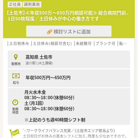
剤師も複数名いらっしゃいます。
情がある方も安心して働けます
正社員
調剤薬局
■1年に1回以上学会に参加されており、学会発表チームを立ち
■高時給でお探しの方！
【土佐市】≪年収500万～650万円相談可能≫ 総合病院門前、
上げ、日々の業務で感じたことや、患者さまからの要望などを議
時給2500円～、認定資格をお持ちであれば3000円も可能です
1日50枚程度／土日休みが中心の働き方です
論して発表の題目を検討されています。
■ブランクからの復帰や病院門前でチャレンジしたい方！
■調剤業務だけでなく、災害対策や野菜の販売等を通して地域貢
フォロー体制があるので安心してスタートできます◎
検討リストに追加
献を行われています。
■業務短縮の為、全店舗にて最新機器（電子薬歴・分包機（円盤）・
一部店舗に二次元バーコードやクリーンベンチ、ピッキング鑑査
土日祝休み
土日休み(相談可含む)
未経験可
ブランク可
転勤なし
機 等）を導入されています。
高知県 土佐市
＜こんな方にもオススメ＞
波川駅 (JR土讃線)
勤務地
■複数店舗展開されているチェーン薬局を希望されている方
■研修制度が充実している企業をご希望の方
■外来対応だけでなく、在宅業務など幅広く経験していきたい方
年収500万円～650万円
等 少しでも気になる方はお気軽にお問い合わせ下さい。
給与
月火水木金
08：30～18：00（休憩60分）
土（月1回）
08：30～18：00（休憩60分）
勤務
時間
※上記のうち週40時間シフト制
＼ワークライフバランス充実／（土佐市エリア担当より）
土日祝日がお休みの基本シフトに加え、残業も少なめですので、