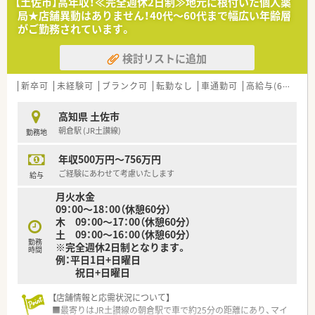
【土佐市】高年収！≪完全週休2日制≫地元に根付いた個人薬
局★店舗異動はありません！40代～60代まで幅広い年齢層
＜業務内容＞
がご勤務されています。
■処方箋による調剤業務、服薬指導、薬剤情報の提供など
■全体の応需処方箋枚数は80枚/日で、薬剤師4名、事務員3名の
検討リストに追加
方が在籍されています。
＜研修制度＞
新卒可
未経験可
ブランク可
転勤なし
車通勤可
高給与(600万円以上)
■現場の先輩薬剤師より指導を受けて頂きます。その他勉強会
開催もあります。
高知県 土佐市
朝倉駅 (JR土讃線)
勤務地
＜法人特徴＞
■高知県土佐市にある個人薬局となります。地域の方と寄り添
年収500万円～756万円
い健康をお届けされています。
■平成25年に開業をされ外来処方箋対応・在宅業務（施設・居宅
ご経験にあわせて考慮いたします
給与
含む）に取り組まれています。
月火水金
■一包化監査システム導入やＬＩＮＥで処方箋受付・呼び出しベ
09：00～18：00（休憩60分）
ルの導入など便利さも大切にされています。
木 09：00～17：00（休憩60分）
■法人としては、地元で肥料卸をされていた歴史もあり、息子さ
土 09：00～16：00（休憩60分）
んが調剤薬局部門を担当されています。
勤務
※完全週休2日制となります。
■従業員の方は40代～60代まで幅広い勤務されており、薬剤師4
時間
例：平日1日+日曜日
名、事務員3名と所帯は大きめです。
祝日+日曜日
＜こんな方にもオススメ＞
【店舗情報と応需状況について】
■地元で働き続けたい方
■最寄りはJR土讃線の朝倉駅で車で約25分の距離にあり、マイ
■外来処方箋対応だけでは物足りない方