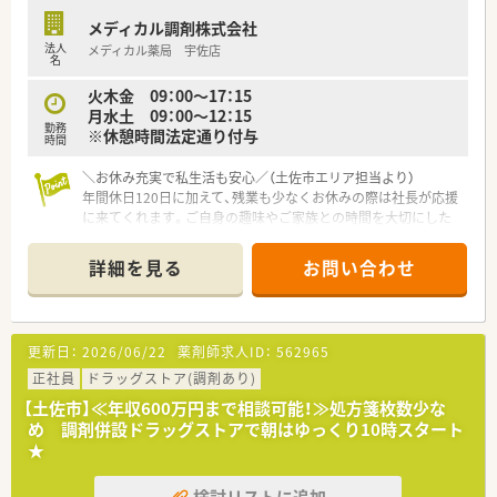
■地域住民の方々の健康相談に積極的に乗ることで、地域の健康
メディカル調剤株式会社
拠点として信頼される薬局作りを日々目指しています。
法人
メディカル薬局 宇佐店
名
火木金 09：00〜17：15
月水土 09：00〜12：15
勤務
※休憩時間法定通り付与
時間
＼お休み充実で私生活も安心／（土佐市エリア担当より）
年間休日120日に加えて、残業も少なくお休みの際は社長が応援
に来てくれます。ご自身の趣味やご家族との時間を大切にした
い方にぴったりの職場環境です。
詳細を見る
お問い合わせ
【店舗情報と応需状況について】
■近隣の内科医院からの処方箋をメインに、1日平均30枚程度を
応需している地域密着型の店舗です。
■海沿いの街の静かな住宅街に位置しており、少し歩けば綺麗な
更新日：
2026/06/22
薬剤師求人ID：
562965
海を眺めることができる立地環境です。
■処方箋枚数が落ち着いており、ゆったりとしたペースで患者様
正社員
ドラッグストア(調剤あり)
一人ひとりと向き合える職場環境です。
【土佐市】≪年収600万円まで相談可能！≫処方箋枚数少な
め 調剤併設ドラッグストアで朝はゆっくり10時スタート
【法人特徴について】
★
■高知県内に複数店舗を展開しており、地域医療の発展に積極的
に貢献している地元密着型の企業です。
検討リストに追加