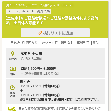
■OTC医薬品の販売に関する販売・接客・レジ業務。
更新日：
2026/06/22
薬剤師求人ID：
359075
■調剤業務、レセコンを用いての処方箋入力・調剤報酬の計算な
どをお願いします。
パート・アルバイト
調剤薬局
【土佐市】≪ご経験者歓迎≫ご経験や勤務条件により高時
〈法人概要〉
給 土日休み可能です
■創業208年、高知県にて調剤併設型ドラッグストアを展開して
います。
検討リストに追加
■高知県内25店舗うち調剤併設店舗11店舗※2023年8月現在
■高知県の老舗ドラッグストアとして県内に25店舗を展開・調
剤併設店舗の開設やスケールメリットを活かした新たな事業展
土日休み(相談可含む)
Ｗワーク可
転勤なし
車通勤可
高時給(2,500円以上)
開を進めています。
■医薬品から日用品、化粧品等も取扱があり幅広い業務に触れる
高知県 土佐市
ことができます。
波川駅 (JR土讃線)
勤務地
■正社員の平均年齢は38.4歳・平均勤続勤務年数10.8年・平均有
給休暇取得日数10.5日・月平均所定外労働時間3.5時間。
時給2,500円～3,000円
■従業員の特別割引・処方箋控除制度・従業員持株会・慶弔金・財
形貯蓄・労働組合が完備されています。
※ご経験や面接等により応相談
給与
■育児時短制度あり（小学1年生の4月になるまでの間、勤務時間
月～金
を最大2時間短縮できる制度）
08：30～18：30（休憩60分）
土
〈こんな方にもおススメ〉
勤務
09：00～10：00（休憩00分）
■調剤併設のドラッグストアでご勤務したい方
時間
※1日8時間程度まで。勤務日・時間はご相談下さい。
■地元の企業で地域貢献したい方
■OTC医薬品に興味のある方
■高知県で複数店舗展開中。他店舗からの応援などもありいざ