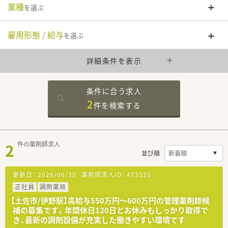
業種
を選ぶ
雇用形態 / 給与
を選ぶ
詳細条件を表示
条件に合う求人
2
件を
検索する
2
件の薬剤師求人
並び順
更新日：
2026/06/30
薬剤師求人ID：
473535
正社員
調剤薬局
【土佐市/伊野駅】高給与550万円〜600万円の管理薬剤師候
補の募集です。年間休日120日とお休みもしっかり取得で
き、最新の調剤設備が充実した働きやすい環境です