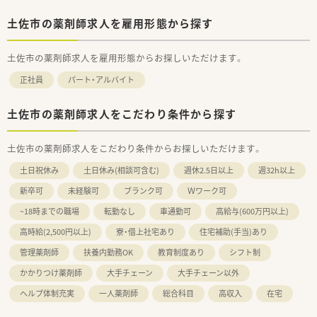
土佐市の薬剤師求人を雇用形態から探す
土佐市の薬剤師求人を雇用形態からお探しいただけます。
正社員
パート・アルバイト
土佐市の薬剤師求人をこだわり条件から探す
土佐市の薬剤師求人をこだわり条件からお探しいただけます。
土日祝休み
土日休み(相談可含む)
週休2.5日以上
週32h以上
新卒可
未経験可
ブランク可
Ｗワーク可
~18時までの職場
転勤なし
車通勤可
高給与(600万円以上)
高時給(2,500円以上)
寮・借上社宅あり
住宅補助(手当)あり
管理薬剤師
扶養内勤務OK
教育制度あり
シフト制
かかりつけ薬剤師
大手チェーン
大手チェーン以外
ヘルプ体制充実
一人薬剤師
総合科目
高収入
在宅