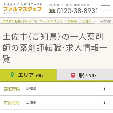
平日9：30-19：00 土日10：00-19：00
薬剤師の転職・求人サイト ファルマスタッフ
高知県
土佐市
一人薬剤師
土佐市（高知県）の一人薬剤
師
の薬剤師転職・求人情報一
覧
エリア
駅
で探す
から探す
都道府県
高知県
市区町村
土佐市