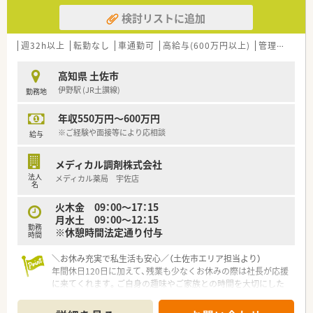
検討リストに追加
週32h以上
転勤なし
車通勤可
高給与(600万円以上)
管理薬剤師
高知県 土佐市
伊野駅 (JR土讃線)
勤務地
年収550万円～600万円
※ご経験や面接等により応相談
給与
メディカル調剤株式会社
法人
メディカル薬局 宇佐店
名
火木金 09：00〜17：15
月水土 09：00〜12：15
勤務
※休憩時間法定通り付与
時間
＼お休み充実で私生活も安心／（土佐市エリア担当より）
年間休日120日に加えて、残業も少なくお休みの際は社長が応援
に来てくれます。ご自身の趣味やご家族との時間を大切にした
い方にぴったりの職場環境です。