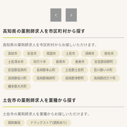
■広々とした調剤室はどこも綺麗で、監査システム・自動分包機
などの調剤設備も整っています。
■ドラッグストアでのご就業となりますので、医薬品から日用
品、化粧品等も取扱があり幅広い業務に触れることができます。
〈こんな方にもおススメ〉
高知県の薬剤師求人を市区町村から探す
■広域処方箋やOTC医薬品の知識を身に付けたい方
■福利厚生充実で長く腰を据えて働きたい方
高知県の薬剤師求人を市区町村からお探しいただけます。
■新規出店予定も多数！
新しいポジションを目指したい方やキャリアアップをお考え
高知市
安芸市
南国市
土佐市
須崎市
宿毛市
の方
土佐清水市
四万十市
香南市
香美市
安芸郡田野町
などお気軽にお問い合わせください！
安芸郡芸西村
長岡郡本山町
土佐郡土佐町
吾川郡いの町
高岡郡佐川町
高岡郡檮原町
高岡郡津野町
高岡郡四万十町
幡多郡大月町
土佐市の薬剤師求人を業種から探す
土佐市の薬剤師求人を業種からお探しいただけます。
調剤薬局
ドラッグストア(調剤あり)