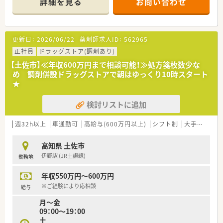
詳細を見る
お問い合わせ
【店舗情報と応需状況について】
■近隣の内科医院からの処方箋をメインに、1日平均30枚程度を
応需している地域密着型の店舗です。
■海沿いの街の静かな住宅街に位置しており、少し歩けば綺麗な
更新日：
2026/06/22
薬剤師求人ID：
562965
海を眺めることができる立地環境です。
■処方箋枚数が落ち着いており、ゆったりとしたペースで患者様
正社員
ドラッグストア(調剤あり)
一人ひとりと向き合える職場環境です。
【土佐市】≪年収600万円まで相談可能！≫処方箋枚数少な
め 調剤併設ドラッグストアで朝はゆっくり10時スタート
【法人特徴について】
★
■高知県内に複数店舗を展開しており、地域医療の発展に積極的
に貢献している地元密着型の企業です。
検討リストに追加
■自治体と協力した栄養管理やフレイル予防など、調剤業務の枠
を超えた健康サポートを実施しています。
■年に1回は健康フェアを開催するなど、地域住民との交流や健
週32h以上
車通勤可
高給与(600万円以上)
シフト制
大手チェーン以外
康啓発活動にも非常に熱心な法人です。
高知県 土佐市
【求人情報について】
伊野駅 (JR土讃線)
勤務地
■提示年収は550万円から600万円となっており、ご経験や面接
での評価を考慮して決定いたします。
年収550万円～600万円
■日曜と祝日を含む完全週休2日制を採用しており、年間休日
120日とプライベートも充実できます。
※ご経験により応相談
給与
■県外からの転居を伴う場合は、最大5万円の住宅手当や引越し
月～金
費用の補助が受けられるため安心です。
09：00～19：00
土
【想定される業務内容】