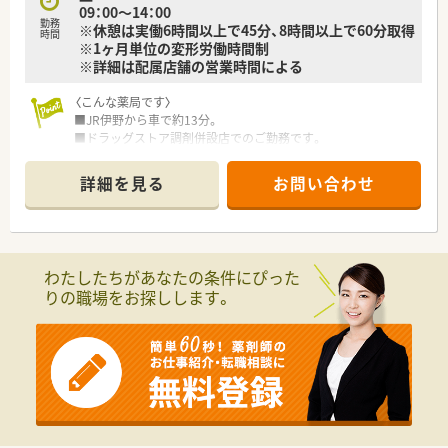
09：00～14：00
■充実した設備を活用し、調剤から監査、投薬、服薬指導までの
勤務
※休憩は実働6時間以上で45分、8時間以上で60分取得
一連の業務を一人でご担当いただきます。
時間
※1ヶ月単位の変形労働時間制
■立ち投薬のスタイルですが、投薬時には患者様のお席までお薬
※詳細は配属店舗の営業時間による
を持っていき丁寧な説明を行います。
■レセプト等の医療事務業務は専任の事務スタッフが担当する
〈こんな薬局です〉
ため、薬剤師業務に専念できる環境です。
■JR伊野から車で約13分。
■ドラッグストア調剤併設店でのご勤務です。
■広域処方箋をは17～22枚/日程度応需。
在宅業務も対応しています。
詳細を見る
お問い合わせ
■薬剤師3名在籍です。
〈業務内容〉
■OTC医薬品の販売に関する販売・接客・レジ業務。
■調剤業務、レセコンを用いての処方箋入力などをお願いしま
わたしたちがあなたの条件にぴった
す。
りの職場をお探しします。
〈法人概要〉
■創業205周年を迎える総合健康企業です。
■高知県内でドラッグストアを経営し、調剤併設店も展開してい
ます。
■医薬品から日用品、化粧品等も取扱があり幅広い業務に触れる
ことができます。
■薬剤師は新しいポストとなりますので、新たな挑戦をしたい方
に最適の環境です。調剤ご経験者であれば高年収が狙えます。