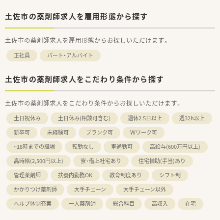
土佐市の薬剤師求人を雇用形態から探す
土佐市の薬剤師求人を雇用形態からお探しいただけます。
正社員
パート・アルバイト
土佐市の薬剤師求人をこだわり条件から探す
土佐市の薬剤師求人をこだわり条件からお探しいただけます。
土日祝休み
土日休み(相談可含む)
週休2.5日以上
週32h以上
新卒可
未経験可
ブランク可
Ｗワーク可
~18時までの職場
転勤なし
車通勤可
高給与(600万円以上)
高時給(2,500円以上)
寮・借上社宅あり
住宅補助(手当)あり
管理薬剤師
扶養内勤務OK
教育制度あり
シフト制
かかりつけ薬剤師
大手チェーン
大手チェーン以外
ヘルプ体制充実
一人薬剤師
総合科目
高収入
在宅