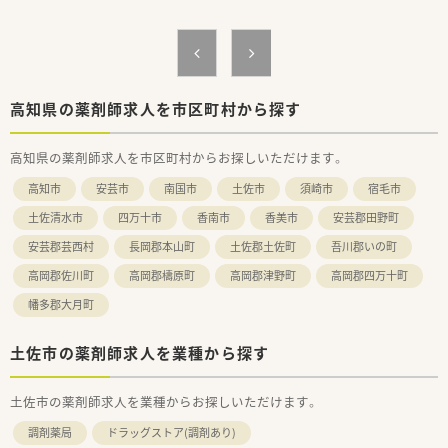
【求人情報について】
■提示年収は550万円から600万円となっており、ご経験や面接
での評価を考慮して決定いたします。
■日曜と祝日を含む完全週休2日制を採用しており、年間休日
120日とプライベートも充実できます。
高知県の薬剤師求人を市区町村から探す
■県外からの転居を伴う場合は、最大5万円の住宅手当や引越し
費用の補助が受けられるため安心です。
高知県の薬剤師求人を市区町村からお探しいただけます。
【想定される業務内容】
高知市
安芸市
南国市
土佐市
須崎市
宿毛市
■充実した設備を活用し、調剤から監査、投薬、服薬指導までの
一連の業務を一人でご担当いただきます。
土佐清水市
四万十市
香南市
香美市
安芸郡田野町
■立ち投薬のスタイルですが、投薬時には患者様のお席までお薬
安芸郡芸西村
長岡郡本山町
土佐郡土佐町
吾川郡いの町
を持っていき丁寧な説明を行います。
■レセプト等の医療事務業務は専任の事務スタッフが担当する
高岡郡佐川町
高岡郡檮原町
高岡郡津野町
高岡郡四万十町
ため、薬剤師業務に専念できる環境です。
幡多郡大月町
土佐市の薬剤師求人を業種から探す
土佐市の薬剤師求人を業種からお探しいただけます。
調剤薬局
ドラッグストア(調剤あり)