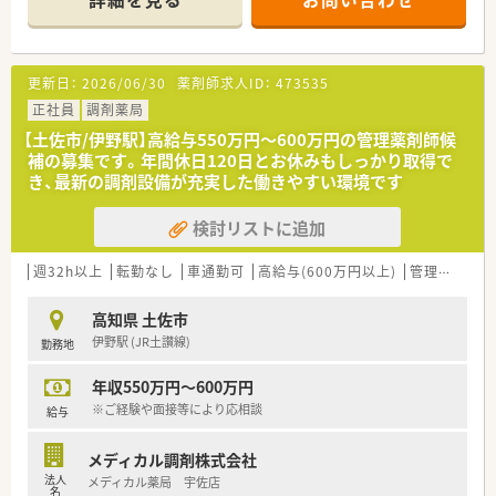
■隣接する医院より耳鼻科を応需し、広域処方箋や在宅（施設お
よび居宅）の患者様対応をされています。
ています。
■外来処方箋対応のみではありませんので、幅広い患者様とやり
更新日：
2026/06/30
薬剤師求人ID：
473535
取りができる環境です。
■一包化業務が多いため、一包化監査システムを導入し、便利さ
正社員
調剤薬局
と効率化を進められています。
【土佐市/伊野駅】高給与550万円〜600万円の管理薬剤師候
補の募集です。年間休日120日とお休みもしっかり取得で
＜業務内容＞
き、最新の調剤設備が充実した働きやすい環境です
■処方箋による調剤業務、服薬指導、薬剤情報の提供など
■全体の応需処方箋枚数は80枚/日で、薬剤師4名、事務員3名の
検討リストに追加
方が在籍されています。
＜研修制度＞
週32h以上
転勤なし
車通勤可
高給与(600万円以上)
管理薬剤師
■現場の先輩薬剤師より指導を受けて頂きます。その他勉強会
開催もあります。
高知県 土佐市
伊野駅 (JR土讃線)
勤務地
＜法人特徴＞
■高知県土佐市にある個人薬局となります。地域の方と寄り添
年収550万円～600万円
い健康をお届けされています。
■平成25年に開業をされ外来処方箋対応・在宅業務（施設・居宅
※ご経験や面接等により応相談
給与
含む）に取り組まれています。
■一包化監査システム導入やＬＩＮＥで処方箋受付・呼び出しベ
メディカル調剤株式会社
ルの導入など便利さも大切にされています。
法人
メディカル薬局 宇佐店
■法人としては、地元で肥料卸をされていた歴史もあり、息子さ
名