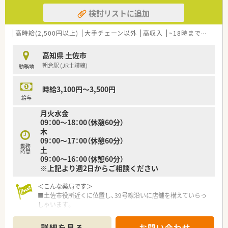
検討リストに追加
高時給(2,500円以上)
大手チェーン以外
高収入
~18時までの職場
高知県 土佐市
朝倉駅 (JR土讃線)
勤務地
時給3,100円～3,500円
給与
月火水金
09：00～18：00（休憩60分）
木
09：00～17：00（休憩60分）
勤務
土
時間
09：00～16：00（休憩60分）
※上記より週2日からご相談ください
＜こんな薬局です＞
■土佐市役所近くに位置し、39号線沿いに店舗を構えていらっ
しゃいます。
■「小さな小さな薬局」として地域に根差し、地域に寄り添うこ
とを大切にお考えです。
詳細を見る
お問い合わせ