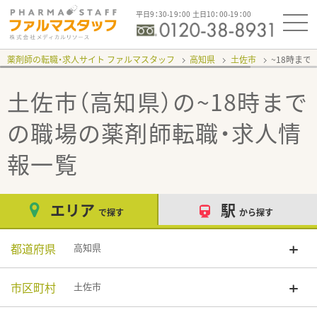
平日9：30-19：00 土日10：00-19：00
薬剤師の転職・求人サイト ファルマスタッフ
高知県
土佐市
~18時まで
土佐市（高知県）の~18時まで
の職場
の薬剤師転職・求人情
報一覧
エリア
駅
で探す
から探す
都道府県
高知県
市区町村
土佐市