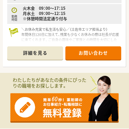
んが調剤薬局部門を担当されています。
火木金 09：00〜17：15
■従業員の方は40代～60代まで幅広い勤務されており、薬剤師4
月水土 09：00〜12：15
名、事務員3名と所帯は大きめです。
勤務
※休憩時間法定通り付与
時間
＜こんな方にもオススメ＞
■地元で働き続けたい方
＼お休み充実で私生活も安心／（土佐市エリア担当より）
■外来処方箋対応だけでは物足りない方
年間休日120日に加えて、残業も少なくお休みの際は社長が応援
に来てくれます。ご自身の趣味やご家族との時間を大切にした
い方にぴったりの職場環境です。
詳細を見る
お問い合わせ
【店舗情報と応需状況について】
■近隣の内科医院からの処方箋をメインに、1日平均30枚程度を
応需している地域密着型の店舗です。
■海沿いの街の静かな住宅街に位置しており、少し歩けば綺麗な
海を眺めることができる立地環境です。
わたしたちがあなたの条件にぴった
■処方箋枚数が落ち着いており、ゆったりとしたペースで患者様
りの職場をお探しします。
一人ひとりと向き合える職場環境です。
【法人特徴について】
■高知県内に複数店舗を展開しており、地域医療の発展に積極的
に貢献している地元密着型の企業です。
■自治体と協力した栄養管理やフレイル予防など、調剤業務の枠
を超えた健康サポートを実施しています。
■年に1回は健康フェアを開催するなど、地域住民との交流や健
康啓発活動にも非常に熱心な法人です。