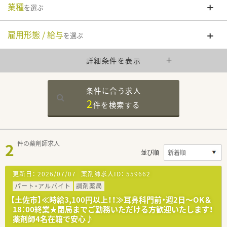
業種
を選ぶ
雇用形態 / 給与
を選ぶ
詳細条件を表示
条件に合う求人
2
件を
検索する
2
件の薬剤師求人
並び順
更新日：
2026/07/07
薬剤師求人ID：
559662
パート・アルバイト
調剤薬局
【土佐市】≪時給3,100円以上！！≫耳鼻科門前・週2日～OK＆
18：00終業★閉局までご勤務いただける方歓迎いたします！
薬剤師4名在籍で安心♪