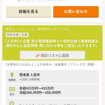
■処方箋65枚/日程で薬剤師2名体制です。
■30代の男性が薬局長として勤務しています。
詳細を見る
お問い合わせ
＜業務・待遇内容＞
■1年契約（～3月31日まで）の契約社員を募集しています。
■契約期間は最長5年まで更新可能です。
■熊本県の店舗での配属となります
更新日：
2026/07/23
薬剤師求人ID：
717030
■ご待遇面ですが「総額年俸750～800万円」に別途残業代が1分
単位で支給される見込みです。（社宅費込）
契約社員
企業
■管理薬剤師登録をお願いする場合、別途15,000円/月の手当が
【人吉市】≪企業：卸の管理薬剤師≫≪契約社員≫薬事関連法
支給されます。
規を中心に品質管理・問い合わせ等をご担当いただきます。
■住居手配につきましても借上げ社宅制度を適用！法人負担80％
かつ転居費用、敷金礼金は全額法人負担です。
検討リストに追加
■調剤経験3年以上ある方歓迎です。
■契約期間満了後、双方合意の上で更新または正社員登用のご相
談もできます（別途条件書提示）
年間休日120日以上
土日祝休み
未経験可
ブランク可
残業なし(ほぼなし含む)
＜こんな会社です＞
熊本県 人吉市
■株式会社ファーコスと株式会社ミックが合併して新たに設立
人吉駅 (JR肥薩線)
勤務地
された調剤薬局チェーンです。
■設立は2022年4月、スズケングループにおける全国規模の調剤
年収415万円～415万円
薬局チェーンとなります。
月給268,000円～268,000円
■2社が培ってきたノウハウと企業の良さを融合し、より安定し
給与
た経営基盤から、成長スピードを加速させていきます。
■コーポレートメッセージは「あなたに今、わたしができるこ