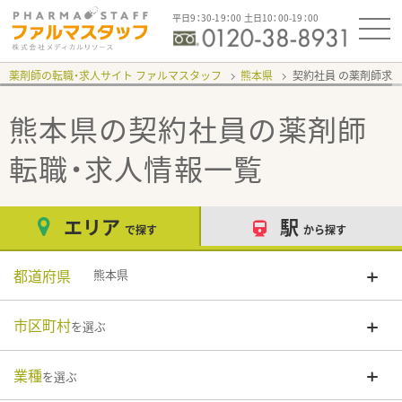
平日9：30-19：00 土日10：00-19：00
薬剤師の転職・求人サイト ファルマスタッフ
熊本県
契約社員
熊本県の契約社員
の薬剤師
転職・求人情報一覧
エリア
駅
で探す
から探す
都道府県
熊本県
市区町村
を選ぶ
業種
を選ぶ