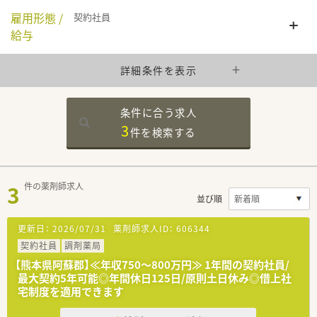
雇用形態 /
契約社員
給与
詳細条件を表示
条件に合う求人
3
件を
検索する
3
件の薬剤師求人
並び順
更新日：
2026/07/31
薬剤師求人ID：
606344
契約社員
調剤薬局
【熊本県阿蘇郡】≪年収750～800万円≫ 1年間の契約社員/
最大契約5年可能◎年間休日125日/原則土日休み◎借上社
宅制度を適用できます