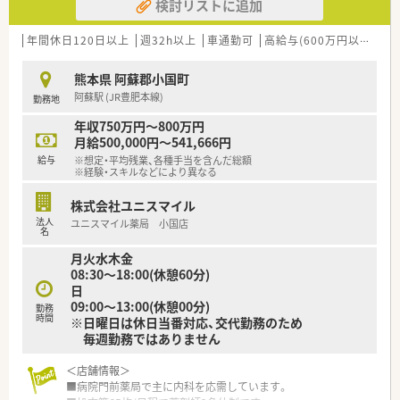
検討リストに追加
年間休日120日以上
週32h以上
車通勤可
高給与(600万円以上)
寮
熊本県 阿蘇郡小国町
阿蘇駅 (JR豊肥本線)
勤務地
年収750万円～800万円
月給500,000円～541,666円
給与
※想定・平均残業、各種手当を含んだ総額
※経験・スキルなどにより異なる
株式会社ユニスマイル
法人
ユニスマイル薬局 小国店
名
月火水木金
08:30～18:00(休憩60分)
日
09:00～13:00(休憩00分)
勤務
時間
※日曜日は休日当番対応、交代勤務のため
毎週勤務ではありません
＜店舗情報＞
■病院門前薬局で主に内科を応需しています。