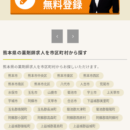
【募集背景と求める人物像について】
■体制強化を目的とした増員募集となっており、店舗の要となる
管理薬剤師として、周囲と協力しながら働ける方を求めていま
す。
■患者様一人ひとりに寄り添った丁寧な対応ができる方や、地域
密着型の薬局で長く腰を据えて活躍したいと考える方を歓迎し
ます。
■良好な人間関係を築けるコミュニケーション能力を重視して
おり、現場のスタッフを牽引していただけるリーダーシップに期
待します。
熊本県の薬剤師求人を市区町村から探す
【法人特徴について】
熊本県の薬剤師求人を市区町村からお探しいただけます。
■熊本県内に4店舗の調剤薬局を展開しており、地域に根ざした
経営を続けている、安定感のあるアットホームな法人です。
熊本市
熊本市中央区
熊本市東区
熊本市西区
■代表者ご夫婦が薬剤師として現場に立たれているため、現場の
悩みや働きやすさに対して非常に理解があり、風通しの良い環境
熊本市南区
熊本市北区
八代市
人吉市
荒尾市
です。
水俣市
玉名市
山鹿市
菊池市
宇土市
上天草市
■門前医療機関との連携が非常にスムーズであり、疑義照会や情
報共有が活発に行われるなど、信頼関係が構築されています。
宇城市
阿蘇市
天草市
合志市
下益城郡美里町
玉名郡南関町
玉名郡長洲町
菊池郡大津町
菊池郡菊陽町
阿蘇郡小国町
阿蘇郡高森町
阿蘇郡西原村
阿蘇郡南阿蘇村
上益城郡御船町
上益城郡嘉島町
上益城郡益城町