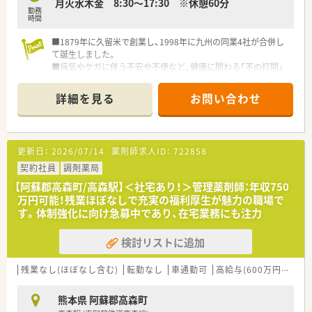
月火水木金 8:30～17:30 ※休憩60分
と」。
勤務
■正社員には全国・広域・都道府県限定・自宅通勤の4コースを用
時間
意。
■全国・広域・都道府県限定コースの方には充実の住宅補助制度
■1879年に久留米で創業し、1998年に九州の同業4社が合併し
が適用されます。
て誕生しました。
■住居は法人契約なので初期費用時の自己負担はほとんどあり
■病気やケガに伴う不安や不便など、健康に関わる「不の打開」
ません。
を理念に掲げています。
■最新機器の導入やメディカルリスクコントローラー制度を導
■基準家賃の約8割を負担する手厚い住宅手当や借上社宅制度で
詳細を見る
お問い合わせ
入し、調剤過誤防止に向けた取り組みにも積極的です。
社員の生活を支えます。
■マネジメント型と専門性追求型のキャリアパスが目指せる環
■土日祝日休みや有給取得を促すリフレッシュ休暇など、働きや
境です。
すい環境が整っています。
■家族やプライベートを大事にしながら働きたい方、キャリアを
■NPO法人を継続支援し、地域医療の連携強化と住民への健康
更新日：
2026/07/14
薬剤師求人ID：
722858
磨きたい方皆様にお勧めです。
啓発を推進しています。
■自治体や医師会などと協働して、地域社会での健康増進や重症
契約社員
調剤薬局
化予防に取り組んでいます。
【阿蘇郡高森町/高森駅】＜社宅あり！＞管理薬剤師：年収750
■障害者スポーツ選手の雇用や活動支援などを通じ、活力ある共
万円可能！残業ほぼなしで充実の福利厚生が魅力の職場で
生社会づくりに貢献します。
す。体制強化に向け急募中であり、在宅業務にも注力
■災害時でも医薬品を安定供給するため、徹底した事業継続計画
と防災訓練を実施しています。
検討リストに追加
残業なし(ほぼなし含む)
転勤なし
車通勤可
高給与(600万円以上)
熊本県 阿蘇郡高森町