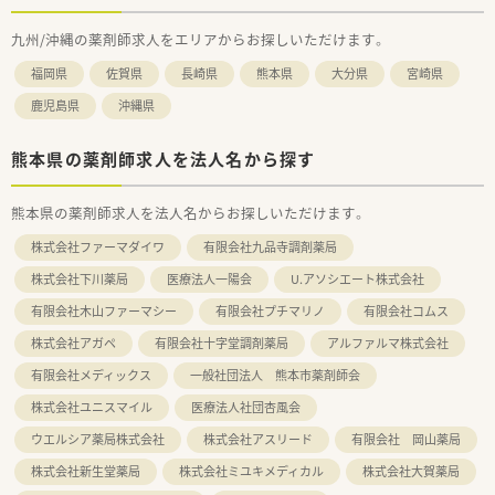
九州/沖縄の薬剤師求人をエリアからお探しいただけます。
福岡県
佐賀県
長崎県
熊本県
大分県
宮崎県
鹿児島県
沖縄県
熊本県の薬剤師求人を法人名から探す
熊本県の薬剤師求人を法人名からお探しいただけます。
株式会社ファーマダイワ
有限会社九品寺調剤薬局
株式会社下川薬局
医療法人一陽会
U.アソシエート株式会社
有限会社木山ファーマシー
有限会社プチマリノ
有限会社コムス
株式会社アガペ
有限会社十字堂調剤薬局
アルファルマ株式会社
有限会社メディックス
一般社団法人 熊本市薬剤師会
株式会社ユニスマイル
医療法人社団杏風会
ウエルシア薬局株式会社
株式会社アスリード
有限会社 岡山薬局
株式会社新生堂薬局
株式会社ミユキメディカル
株式会社大賀薬局