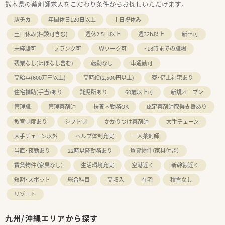
熊本県の薬剤師求人をこだわり条件からお探しいただけます。
駅チカ
年間休日120日以上
土日祝休み
土日休み(相談可含む)
週休2.5日以上
週32h以上
新卒可
未経験可
ブランク可
Ｗワーク可
~18時までの職場
残業なし(ほぼなし含む)
転勤なし
車通勤可
高給与(600万円以上)
高時給(2,500円以上)
寮・借上社宅あり
住宅補助(手当)あり
託児所あり
60歳以上可
新規オープン
管理職
管理薬剤師
扶養内勤務OK
認定薬剤師取得支援あり
教育制度あり
シフト制
かかりつけ薬剤師
大手チェーン
大手チェーン以外
ヘルプ体制充実
一人薬剤師
当直・夜勤あり
22時以降勤務あり
賃貸物件（家具付き）
賃貸物件（家具なし）
生活環境充実
空港近く
新幹線近く
短期・スポット
総合科目
高収入
在宅
積雪なし
リゾート
九州/沖縄エリアから探す