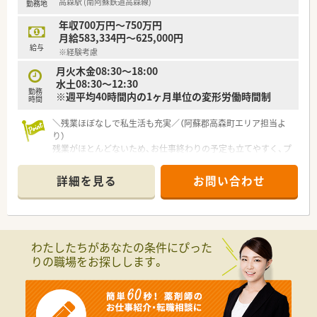
高森駅 (南阿蘇鉄道高森線)
勤務地
年収700万円～750万円
月給583,334円～625,000円
給与
※経験考慮
月火木金08:30～18:00
水土08:30～12:30
勤務
※週平均40時間内の1ヶ月単位の変形労働時間制
時間
＼残業ほぼなしで私生活も充実／（阿蘇郡高森町エリア担当よ
り）
残業がほとんどないため、お仕事終わりの予定も立てやすく、プ
ライベートを大切にしながら無理なく正社員として長く働ける
環境が整っています。
詳細を見る
お問い合わせ
【店舗情報と応需状況について】
■高森町の総合内科クリニックの門前に位置しており、内科や循
環器科などの処方箋を1日30枚から40枚ほど応需します。
■皮膚科や整形外科といった多岐にわたる科目を扱っており、地
わたしたちがあなたの条件にぴった
域の患者様の健康を支える、かかりつけ薬局として機能していま
りの職場をお探しします。
す。
■在宅業務にも注力しており、施設への調剤対応を通じて、薬局
の外でも薬剤師としての専門性を発揮できる環境が整っていま
す。