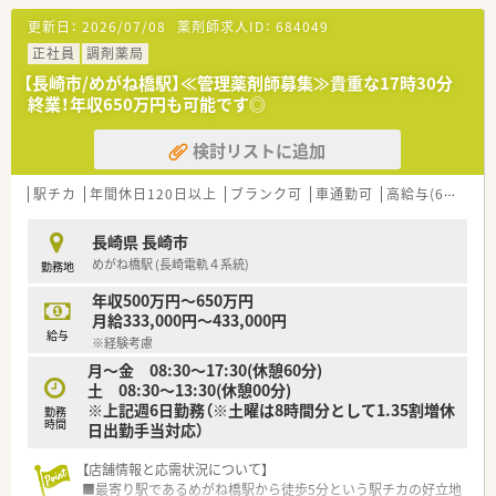
長期的にキャリアを築いていくことができます。
更新日：
2026/07/08
薬剤師求人ID：
684049
正社員
調剤薬局
【職場環境と雰囲気】
■ノルマや目標によるプレッシャーが少なく、穏やかでコミュニ
【長崎市/めがね橋駅】≪管理薬剤師募集≫貴重な17時30分
ケーションの取りやすい温かな雰囲気が魅力です。
終業！年収650万円も可能です◎
■医療事務スタッフは以前から継続して勤務しており、業務に精
通しているため連携を取りやすい環境にあります。
検討リストに追加
■意見交換会や各種研修制度を通じて他店舗の従業員とも交流
でき、風通しの良い社風が醸成されております。
駅チカ
年間休日120日以上
ブランク可
車通勤可
高給与(600万円以上)
【こんな取り組みをしています】
■最新の電子薬歴や各種監査機材などを積極的に導入しており、
長崎県 長崎市
安心かつ効率的な業務フローを構築しています。
めがね橋駅 (長崎電軌４系統)
勤務地
■企業型確定拠出年金や財形貯蓄制度などを導入し、従業員の将
来に向けた資産形成を会社としてサポートします。
年収500万円～650万円
■現場で生じた問題に対しては専門の相談室が迅速に対応し、働
月給333,000円～433,000円
給与
きやすい環境づくりに全社で取り組んでおります。
※経験考慮
月～金 08:30～17:30(休憩60分)
土 08:30～13:30(休憩00分)
※上記週6日勤務（※土曜は8時間分として1.35割増休
勤務
時間
日出勤手当対応）
【店舗情報と応需状況について】
■最寄り駅であるめがね橋駅から徒歩5分という駅チカの好立地