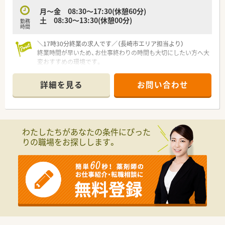
の時間を確保しやすいです。
月～金 08:30～17:30(休憩60分)
■日祝が固定休日で、その他シフトによる週休2日制なので、計
土 08:30～13:30(休憩00分)
勤務
画的に休暇を取得できます。
時間
■夏季・年末年始休暇も十分に取得可能であり、リフレッシュし
ながら長く働けます。
＼17時30分終業の求人です／（長崎市エリア担当より）
終業時間が早いため、お仕事終わりの時間も大切にしたい方へ大
変おすすめの環境です。
＊------------------------------------------＊
詳細を見る
お問い合わせ
【店舗情報と応需状況について】
■めがね橋駅から徒歩5分の好立地にあり、毎日の通勤負担も少
なく通いやすい環境が整っております。
■内科系を中心に複数の診療科を応需しており、1日の処方箋枚
数は平均20枚から25枚程度となっています。
わたしたちがあなたの条件にぴった
■薬剤師1名と医療事務2名が在籍し、個人宅3件と施設1件の在
りの職場をお探しします。
宅業務にも対応して地域医療に貢献しています。
【法人特徴について】
■複数の県にまたがり20店舗以上の調剤薬局をチェーン展開し
ており、地域に根ざした事業を行っております。
■医薬品総合企業を目指し、薬局運営のコンサルティングや共同
仕入れなど業界全体の成長を支援しています。
■現場の意見を尊重する方針を採っており、過度なノルマに追わ
れることなく業務に集中できる社風が特徴です。
■都道府県をまたぐ転居を伴う異動は原則発生せず、腰を据えて