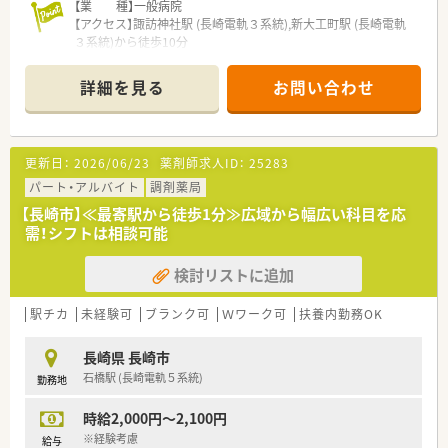
■管理薬剤師候補の募集でもあり、これまでのスキルを活かして
【業 種】一般病院
さらに高い収入を目指したい方に向いています。
【アクセス】諏訪神社駅 (長崎電軌３系統),新大工町駅 (長崎電軌
■各種手当として管理薬剤師手当のほか、毎月の資格取得に対す
３系統)から徒歩10分
る手当などもしっかりと支給される仕組みです。
【契約期間】2・3ヶ月更新～最大2026年12月末まで予定
【想定時給】3,000～3,000円
詳細を見る
お問い合わせ
【勤務時間】月火水木金 08:30～17:15（休憩60分）
【応需科目】総合科目
【業務内容】調剤（内服・外用・注射の払出）、持参薬の鑑別、疑義照
会対応等
更新日：
2026/06/23
薬剤師求人ID：
25283
【人員体制】薬剤師 常勤12名 パート1名 助手1名
※男女比：女性割合が7～8割です
パート・アルバイト
調剤薬局
【長崎市】≪最寄駅から徒歩1分≫広域から幅広い科目を応
********************************
需！シフトは相談可能
＼手厚いサポートが魅力のファルマスタッフ／
■万全のサポート体制：2名体制で担当がつきしっかりサポート！
検討リストに追加
■各種保険を完備：社会保険(週20時間以上)/雇用保険/薬剤師賠
償責任保険
■充実の休暇制度：有給休暇(6ヶ月以上勤務)、夏季休暇、慶弔休
駅チカ
未経験可
ブランク可
Ｗワーク可
扶養内勤務OK
暇など
長崎県 長崎市
ご希望条件に合わせて求人をお探しします！
石橋駅 (長崎電軌５系統)
勤務地
まずはお気軽にお問い合わせください。
時給2,000円～2,100円
※経験考慮
給与