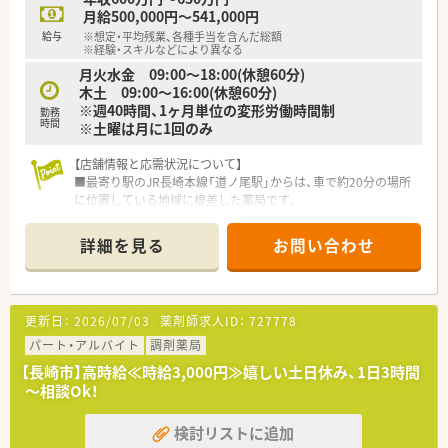
月給500,000円～541,000円
給与
※想定・平均残業、各種手当を含んだ総額
※経験・スキルなどにより異なる
月火水金 09:00～18:00(休憩60分)
木土 09:00～16:00(休憩60分)
※週40時間、1ヶ月単位の変形労働時間制
勤務
時間
※土曜は月に1回のみ
【店舗情報と応需状況について】
■最寄り駅のJR長崎本線「道ノ尾駅」からは、車で約20分の場所
に位置している地域に根差した薬局です。
■応需科目は内科と循環器科が中心で、門前クリニックからの処
方箋が全体の約70%を占めています。
詳細を見る
お問い合わせ
■1日の処方箋枚数は平均50枚から60枚程度で、薬剤師2名と事
務員2名で対応する人員体制です。
【募集背景と求める人物像について】
更新日：
2026/07/03
薬剤師求人ID：
727778
■今回は、常勤薬剤師1名の退職に伴う欠員補充が目的であり、
即戦力として活躍できる方を募集します。
パート・アルバイト
調剤薬局
■調剤薬局での実務経験が1年以上あり、患者様やスタッフと円
【長崎市】高時給≪時給3,000円≫嬉しい土日休み、1日3時間
滑なコミュニケーションが取れる方を求めています。
～相談Ok！
■地域医療に貢献したいという想いを持ち、患者様一人ひとりに
寄り添った丁寧な対応ができる方を歓迎します。
検討リストに追加