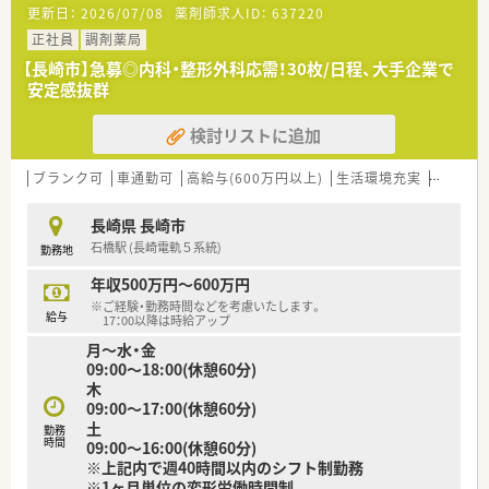
更新日：
2026/07/08
薬剤師求人ID：
637220
の受付枚数は1日あたり平均100枚ほどです。
■店舗の勤務者数は正社員の薬剤師が4名在籍しており、調剤業
正社員
調剤薬局
務を支える正社員の事務員も2名活躍しています。
【長崎市】急募◎内科・整形外科応需！30枚/日程、大手企業で
安定感抜群
【募集背景と求める人物像について】
■今回は欠員補充に伴う急募の案件となっており、早期に入社し
検討リストに追加
て店舗を支えていただける方を求めています。
■仕事に対して誠実に取り組む姿勢や、他のスタッフと円滑な連
携が取れるようなお人柄を何よりも重視します。
ブランク可
車通勤可
高給与(600万円以上)
生活環境充実
教育制
■調剤の実務経験が3年以上ある方を想定していますが、ブラン
クからの復職を希望される方もまずはご相談を。
長崎県 長崎市
石橋駅 (長崎電軌５系統)
勤務地
【法人特徴について】
■東京に本部を構えながら、関東エリアおよび長崎市内に複数の
年収500万円～600万円
調剤薬局を展開して地域医療に貢献しています。
※ご経験・勤務時間などを考慮いたします。
■調剤薬局の運営だけでなく医療事務用品の販売や薬品再販事
給与
17：00以降は時給アップ
業など、多角的な医療支援ビジネスを展開しています。
月〜水・金
■自社ECサイトの運営なども手掛けており、複数の安定した事
09:00～18:00(休憩60分)
業柱を持つことで強固な経営基盤を確立しています。
木
09:00～17:00(休憩60分)
【想定される業務内容】
土
勤務
■主な担当業務は調剤や監査および服薬指導となっており、正確
時間
09:00～16:00(休憩60分)
でスピーディーな調剤業務全般をお任せします。
※上記内で週40時間以内のシフト制勤務
■外来調剤だけでなく施設や居宅への在宅対応も行っており、地
※1ヶ月単位の変形労働時間制