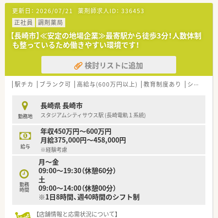
す。
更新日：
2026/07/21
薬剤師求人ID：
336453
■1日あたり120枚の処方箋を応需しており、中でも午前中に半
数以上が集中するため、朝からお昼にかけてが活気にあふれる店
正社員
調剤薬局
舗で、その間に勤務できる方を積極募集中です。
【長崎市】≪安定の地場企業≫最寄駅から徒歩3分！人数体制
も整っているため働きやすい環境です！
【募集背景と求める人物像について】
■パート募集です。16時まで等も可能です
検討リストに追加
■調剤や監査の役割を固定せず全員で臨機応変に協力し合って
いるため、周囲と柔軟に連携を取りながら動ける方を求めていま
す。
駅チカ
ブランク可
高給与(600万円以上)
教育制度あり
シフト制
■未経験の方は年齢に応じた相談となりますが、地域の患者様へ
寄り添う丁寧な対応ができる方であればブランクがあっても歓
長崎県 長崎市
迎です。
スタジアムシティサウス駅 (長崎電軌１系統)
勤務地
【法人特徴について】
年収450万円～600万円
■長崎県内にて3店舗を展開している地域密着型の個人薬局であ
月給375,000円～458,000円
り、地元の健康を支える「まちの調剤薬局」として根差していま
給与
※経験考慮
す。
月～金
■スタッフが安心してお休みを取得できるよう、基本的に人員体
09:00～19:30（休憩60分）
制にはゆとりを持たせるスタンスを大切にしている法人です。
土
■薬剤師会や病院が主催する講習会への参加を積極的に推奨し
勤務
09:00～14:00（休憩00分）
ており、個人薬局でありながら学びの機会を豊富に設けていま
時間
※1日8時間、週40時間のシフト制
す。
【店舗情報と応需状況について】
【求人情報について】