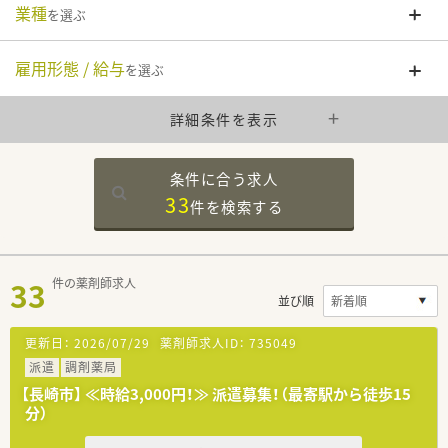
業種
を選ぶ
雇用形態 / 給与
を選ぶ
詳細条件を表示
条件に合う求人
33
件を
検索する
33
件の薬剤師求人
並び順
更新日：
2026/07/29
薬剤師求人ID：
735049
派遣
調剤薬局
【長崎市】 ≪時給3,000円！≫ 派遣募集！（最寄駅から徒歩15
分）