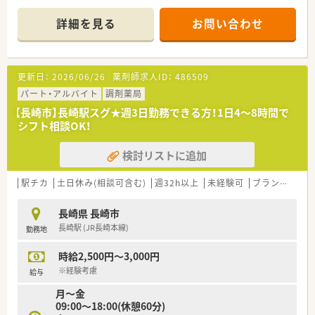
●胃腸外科と眼科の2つのクリニックから主に応需しておりま
す。
詳細を見る
お問い合わせ
●一包化はほとんどありません
●まずはピッキングから始めて投薬になります
●眼科もあるため調剤業務も多くございません
更新日：
2026/06/26
薬剤師求人ID：
486509
≪こんな会社です≫
●社長は女性で、元気いっぱいの方です
パート・アルバイト
調剤薬局
●年に1回、年間の5日の有給予定日を全員決めております
【長崎市】長崎駅スグ★週3日勤務できる方！1日4～8時間で
●管理薬剤師も休みますし、当然他の勤務薬剤師も休むという考
シフト相談OK！
え方です
検討リストに追加
駅チカ
土日休み(相談可含む)
週32h以上
未経験可
ブランク可
長崎県 長崎市
長崎駅 (JR長崎本線)
勤務地
時給2,500円～3,000円
※経験考慮
給与
月～金
09:00～18:00(休憩60分)