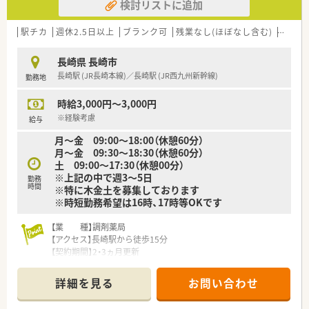
検討リストに追加
駅チカ
週休2.5日以上
ブランク可
残業なし(ほぼなし含む)
車通勤
長崎県 長崎市
長崎駅 (JR長崎本線)／長崎駅 (JR西九州新幹線)
勤務地
時給3,000円～3,000円
※経験考慮
給与
月～金 09:00～18:00（休憩60分）
月～金 09:30～18:30（休憩60分）
土 09:00～17:30（休憩00分）
※上記の中で週3～5日
勤務
時間
※特に木金土を募集しております
※時短勤務希望は16時、17時等OKです
【業 種】調剤薬局
【アクセス】長崎駅から徒歩15分
【契約期間】2・3ヵ月更新
【想定時給】3,000円
【勤務時間】
詳細を見る
お問い合わせ
月～金 09:00～18:00（休憩60分）
月～金 09:30～18:30（休憩60分）