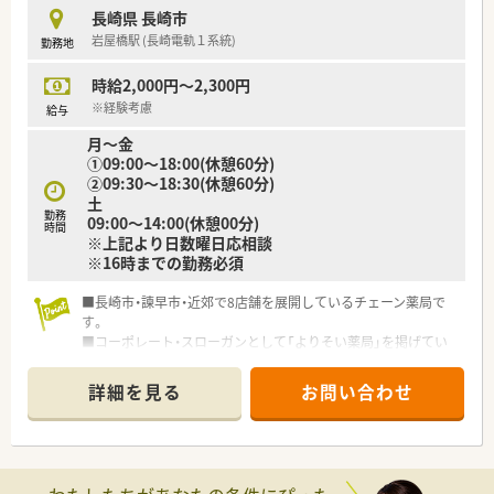
長崎県 長崎市
岩屋橋駅 (長崎電軌１系統)
勤務地
時給2,000円～2,300円
※経験考慮
給与
月～金
①09:00～18:00(休憩60分)
②09:30～18:30(休憩60分)
土
勤務
09:00～14:00(休憩00分)
時間
※上記より日数曜日応相談
※16時までの勤務必須
■長崎市・諫早市・近郊で8店舗を展開しているチェーン薬局で
す。
■コーポレート・スローガンとして「よりそい薬局」を掲げてい
ます。
■経営層も若い方が多く、短期でのキャリアアップも可能です。
詳細を見る
お問い合わせ
■時代により変わる社会のニーズをしっかりと捉え、新しい技術
や働きやすい制度を取り入れようと考えています。
■外部、社内勉強会、ＷＥＢを利用した認定薬剤師取得支援等、
教育関係に力を入れております。
■将来独立したい薬剤師の方の支援サポートも行っており、経営