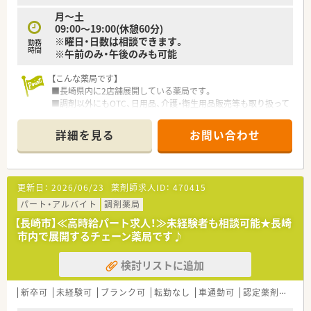
月～土
09:00～19:00(休憩60分)
※曜日・日数は相談できます。
勤務
時間
※午前のみ・午後のみも可能
【こんな薬局です】
■長崎県内に2店舗展開している薬局です。
■調剤以外にもOTC、日用品、介護・衛生用品販売等も取り扱って
おります。
■在宅業務（居宅・施設）も実施されています。
詳細を見る
お問い合わせ
■患者さまの不安に寄り添い、丁寧な服薬指導にこだわっている
企業です。
更新日：
2026/06/23
薬剤師求人ID：
470415
パート・アルバイト
調剤薬局
【長崎市】≪高時給パート求人！≫未経験者も相談可能★長崎
市内で展開するチェーン薬局です♪
検討リストに追加
新卒可
未経験可
ブランク可
転勤なし
車通勤可
認定薬剤師取得支援あり