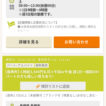
土
09:00～13:00(休憩00分)
勤務
時間
※1日4時間～8時間
※週3日程の勤務です。
【店舗情報と応需状況について】
■JR長崎本線長崎駅からすぐの好立地に位置し、通勤に便利な
薬局です。
■内科や泌尿器科、脳外科領域の処方箋を応需しており、幅広い
知識を習得できます。
詳細を見る
お問い合わせ
■現在、常勤薬剤師1名とパート薬剤師3名体制で、協力して業務
に取り組んでいます。
【募集背景と求める人物像について】
更新日：
2026/06/26
薬剤師求人ID：
101382
■温和な社長は現場で活躍されており、風通しの良いアットホー
ムな薬局です。
パート・アルバイト
調剤薬局
■長崎県内に3店舗の薬局を運営しています。
【長崎市】≪時給3,500円も可≫午前or午後 週1日～相談OK！
■今後も店舗展開を積極的に進める予定で経営も安定していま
パートの方も嬉しい賞与あり！
す。
検討リストに追加
【勤務実態について】
■1日4時間もしくは8時間の勤務となります。
■週3日程の勤務となり、無理なく家庭とも両立できる職場で
週休2.5日以上
未経験可
ブランク可
残業なし(ほぼなし含む)
転勤
す。
■サポート体制あり！お子さんの急なお休み等の際も安心です。
長崎県 長崎市