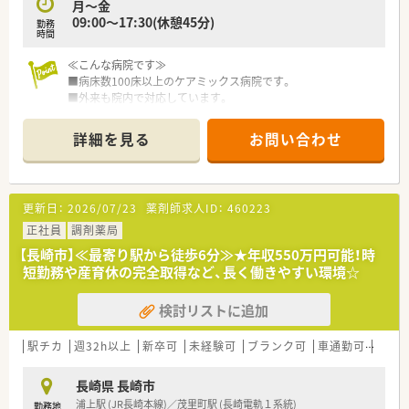
月～金
09:00～17:30(休憩45分)
勤務
時間
≪こんな病院です≫
■病床数100床以上のケアミックス病院です。
■外来も院内で対応しています。
■60歳以上の方も経験により相談可能です。
詳細を見る
お問い合わせ
更新日：
2026/07/23
薬剤師求人ID：
460223
正社員
調剤薬局
【長崎市】≪最寄り駅から徒歩6分≫★年収550万円可能！時
短勤務や産育休の完全取得など、長く働きやすい環境☆
検討リストに追加
駅チカ
週32h以上
新卒可
未経験可
ブランク可
車通勤可
認定
長崎県 長崎市
浦上駅 (JR長崎本線)／茂里町駅 (長崎電軌１系統)
勤務地