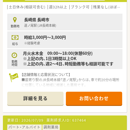
【法人特徴について】
■調剤薬局の運営に加え、OTCや日用品も取り扱い、地域住民の
土日休み(相談可含む)
週32h以上
ブランク可
残業なし(ほぼなし含む)
健康を多角的に支える薬店を目指しています。
■スタッフの定着率が非常に高く、腰を据えて長く働くことがで
長崎県 長崎市
きる安定した職場環境が大きな特徴です。
道ノ尾駅 (JR長崎本線)
勤務地
■代表自らが現場の状況を把握し、スタッフが働きやすいよう積
極的にフォローする体制が整っています。
時給3,000円～3,000円
【求人情報について】
※経験考慮
給与
■給与は年俸制を採用しており、ご経験に応じて年収600万円か
月火水木金 09:00～18:00(休憩60分)
ら648万円を想定している高待遇の求人です。
※上記の内、1日3時間以上OK
■調剤や監査、服薬指導といった保険調剤業務を主軸に、OTCの
勤務
※上記の内、週2～4日、時短勤務等も相談可能です
販売や相談対応などもお任せします。
時間
■専門職としてのスキルアップを支援するため、薬剤師会への加
入費用は法人が全額負担する制度があります。
【店舗情報と応需状況について】
■最寄り駅のJR長崎本線「道ノ尾駅」からは、車で約20分の場所
に位置している地域に根差した薬局です。
■応需科目は内科と循環器科が中心で、門前クリニックからの処
方箋が全体の約70%を占めています。
詳細を見る
お問い合わせ
■1日の処方箋枚数は平均50枚から60枚程度で、薬剤師2名と事
務員2名で対応する人員体制です。
【募集背景と求める人物像について】
更新日：
2026/07/09
薬剤師求人ID：
637464
■今回は、常勤薬剤師1名の退職に伴う欠員補充が目的であり、
即戦力として活躍できる方を募集します。
パート・アルバイト
調剤薬局