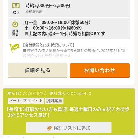
時給2,000円～2,500円
※経験考慮
給与
月～金 09:00～18:00（休憩60分）
土 09:00～16:00（休憩60分）
勤務
※上記の内、週3～4日、時短も相談OKです
時間
【店舗情報と応需状況について】
■最寄りの道ノ尾駅から車で5分ほどの場所に、2025年8月に新
規開設された新築の薬局です。
■主に近隣の内科クリニックからの処方箋と、施設在宅の処方箋
を応需する予定となっています。
詳細を見る
お問い合わせ
■開局当初の処方箋は1日20枚程度を見込み、薬剤師常勤2名、事
務員常勤1名体制でスタートします。
【募集背景と求める人物像について】
更新日：
2026/06/22
薬剤師求人ID：
569423
■2025年8月の新規開局に伴い、オープニングスタッフとして一
緒に薬局を創り上げてくださる薬剤師を募集します。
パート・アルバイト
調剤薬局
■法人として地域貢献活動に積極的なため、人に感謝できる方
【長崎市】経験少ない方も歓迎！毎週土曜日のみ★駅チカ徒歩
や、地域に根差した活動に貢献できる方を求めています。
3分でアクセス良好！
■将来的には店舗間のラウンダー業務を担える方や、法人の将来
を担えるような若い世代の方も歓迎しています。
検討リストに追加
【法人特徴について】