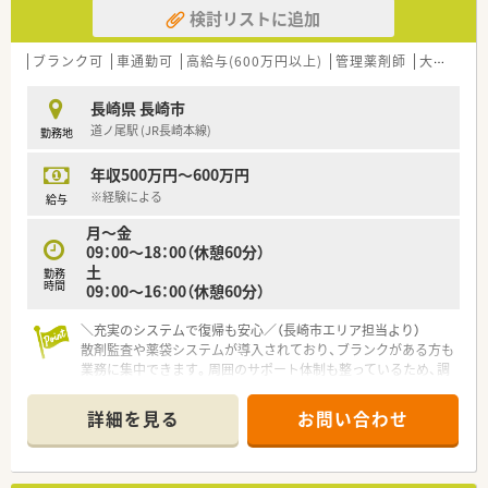
検討リストに追加
向きにチャレンジできる方を積極的に求めます。
■年齢や性別を問わず、周囲のスタッフと協力しながら、臨機応
変に楽しく仕事に取り組める方を歓迎します。
ブランク可
車通勤可
高給与(600万円以上)
管理薬剤師
大手チェーン以外
【法人特徴について】
長崎県 長崎市
■長崎市内を中心に8店舗を展開する安定したチェーン薬局であ
道ノ尾駅 (JR長崎本線)
勤務地
り、地域に密着したネットワークを誇っています。
■点数算定ありきの運営ではなく、根底に患者様があるという誠
年収500万円～600万円
実な運営方針を大切にしている素晴らしい法人です。
■ボランタリーチェーンへの加入など様々な変革を構想してお
※経験による
給与
り、時代に合わせて常に進化を続けています。
月～金
09：00～18：00（休憩60分）
【求人情報について】
土
勤務
■正社員としての採用となっており、これまでのご経験をしっか
時間
09：00～16：00（休憩60分）
りと考慮した上で年収450万円から550万円が提示可能です。
■手当項目として専門薬剤師資格手当や管理薬剤師手当等が完
＼充実のシステムで復帰も安心／（長崎市エリア担当より）
備されており、頑張りに応じて高収入が狙えます。
散剤監査や薬袋システムが導入されており、ブランクがある方も
■新卒者の場合は年収420万円からのスタートとなり、大学院卒
業務に集中できます。周囲のサポート体制も整っているため、調
の経歴をお持ちの方はさらに給与面が考慮されます。
剤の勘を取り戻しながら働けますよ。
＊------------------------------------------＊
詳細を見る
お問い合わせ
【店舗情報と応需状況について】
■最寄り駅の道ノ尾駅から車で10分の場所に位置しており、マ
イカーでの快適な通勤が選択できる立地です。
■応需科目は主に眼科や皮膚科および内科となっており、処方箋