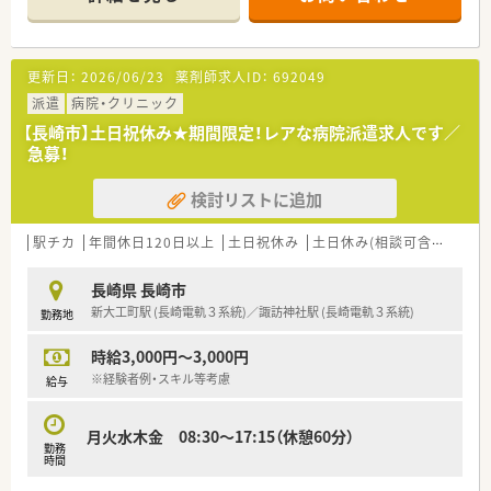
【店舗情報と応需状況について】
■西浦上駅から徒歩で約2分とアクセスが非常に良く、毎日の通
勤がとても快適な好立地にある薬局です。
■処方箋は1日に約30枚から40枚ほど応需しており、内科や眼科
更新日：
2026/06/23
薬剤師求人ID：
692049
をはじめ広域の科目をバランスよく受け付けています。
■長崎市内では大変希少な全店舗での車通勤が可能な環境であ
派遣
病院・クリニック
り、会社が月極駐車場を契約するため安心です。
【長崎市】土日祝休み★期間限定！レアな病院派遣求人です／
急募！
【募集背景と求める人物像について】
■年齢は50代まで幅広く受け入れており、新しい変化や取り組
検討リストに追加
みに対して柔軟にチャレンジできる方を歓迎します。
■周囲のスタッフと円滑にコミュニケーションを取りながら、患
者様に寄り添った丁寧な対応ができる方が最適です。
駅チカ
年間休日120日以上
土日祝休み
土日休み(相談可含む)
週休
【法人特徴について】
長崎県 長崎市
■長崎市内を中心に複数の店舗を展開するチェーン薬局であり、
新大工町駅 (長崎電軌３系統)／諏訪神社駅 (長崎電軌３系統)
勤務地
地域に密着した安定した基盤を持っている法人が母体です。
■点数算定ありきの運営ではなく、患者様第一の視点を根底に置
時給3,000円～3,000円
いた温かみのある薬局運営を方針として掲げています。
■現在はボランタリーチェーンへの加入など、時代に合わせた
※経験者例・スキル等考慮
給与
様々な変革を視野に入れながら挑戦を続けている企業です。
月火水木金 08:30～17:15（休憩60分）
【求人情報について】
勤務
■正社員の募集となっており、経験や前職の支給実績を考慮した
時間
上で年収550万円から650万円の提示が可能です。