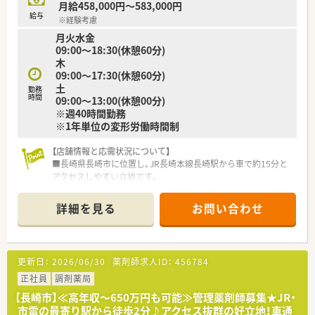
月給458,000円～583,000円
■有給休暇は入社時3日付与、入社6ヶ月経過後10日付与されま
給与
※経験考慮
す。
月火水金
それ以降も毎年10月1日に法定日数+3日付与されますので他の
09:00～18:30(休憩60分)
法人よりも付与日数が多くメリハリを付けた就業が可能です。
木
■残業時間は平均10時間未満！早番・遅番とシフトをしっかり調
09:00～17:30(休憩60分)
整して業界平均より少ない残業時間を保っています。
土
■2～3店舗に1名ブロック長様もおりますので、急なお休みも対
勤務
時間
09:00～13:00(休憩00分)
応をして頂きやすい環境がございます。
※週40時間勤務
■年2回ブロック長との面談もございますので、何かあれば相談
※1年単位の変形労働時間制
しやすい環境が整っています。
【店舗情報と応需状況について】
＜キャリアパス・研修について＞
■長崎県長崎市に位置し、JR長崎本線長崎駅から車で約15分と
■一薬剤師から管理薬剤師、複数店舗のマネジメントをするブロ
アクセスしやすい立地です。
ック長や
■重工記念長崎病院から約9割の処方箋を応需しており、総合科
在宅・セルフメディケーションといった専門分野でのキャリアス
目の経験を積めます。
テージがあります。
詳細を見る
お問い合わせ
■1日40枚から50枚の処方箋に対応しており、薬剤師2～3名体
■最短で20代後半でもブロック長へ昇格が可能！昇格や昇進も
制で業務にあたっています。
しやすい環境ですので、
キャリアステップを希望される方や向上心がある方にもおすす
【募集背景と求める人物像について】
めです。
更新日：
2026/06/30
薬剤師求人ID：
456784
■今回は業務体制強化のための増員募集であり、即戦力として活
■研修制度も充実！各種勉強会はもちろんeラーニングや階層別
躍できる方を歓迎しています。
正社員
研修など多彩な研修をご用意しています。
調剤薬局
■幅広い診療科目の知識を深め、地域医療に貢献したいという意
会社が認めた社外研修については会社負担で受講できます。
【長崎市】≪高年収～650万円も可能≫管理薬剤師募集★JR・
欲を持つ方を求めています。
市電の最寄り駅から徒歩2分♪アクセス抜群の好立地！車通