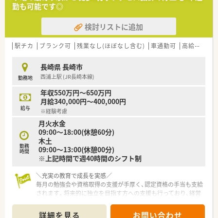
■患者様一人ひとりに寄り添い、丁寧な服薬指導ができる方を募
勤も可能です◎
集いたします。
検討リストに追加
【求人情報について】
■経験を考慮し、年収450万円から600万円が可能であり、高収
入を目指せる求人です。
駅チカ
ブランク可
残業なし(ほぼなし含む)
車通勤可
高給与(600万円以上)
■長崎市中心地にも近く、公共交通機関での通勤も可能でアクセ
ス良好な点が魅力です。
長崎県 長崎市
■地域手当が月10万円支給されるなど、充実した福利厚生で安
西浦上駅 (JR長崎本線)
勤務地
心して働けます。
年収550万円～650万円
【勤務実態について】
月給340,000円～400,000円
■残業時間は月平均10時間以内と少なく、プライベートの時間
給与
※経験考慮
を十分に確保できます。
月火水金
■月7～11日のシフト制休暇に加え、夏季・年末年始休暇も取得
09:00～18:00(休憩60分)
可能です。
木土
■育児・介護休業制度も充実しており、ライフステージの変化に
勤務
09:00～13:00(休憩00分)
も柔軟に対応できる環境です。
時間
※上記時間で週40時間のシフト制
＼充実の教育で成長を実感／
毎月の勉強会や資格取得の支援が手厚く、認定資格の手当も支給
されます。将来的に独立を目指す方への支援も行っており、経営
のノウハウを基礎から学べる職場です。
詳細を見る
お問い合わせ