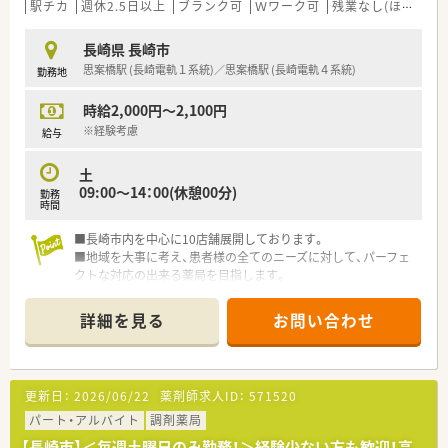
■島原市に本店を置き、長崎県内に5店舗（島原半島4店舗、諫早
駅チカ
週休2.5日以上
ブランク可
Ｗワーク可
残業なし(ほぼなし含む)
市1店舗）を展開している地域密着型薬局です。
■地域の情報アプリへの投稿や禁煙セミナー、学校薬剤師など、
長崎県 長崎市
地域に根差した社会貢献活動を積極的に行っています。
思案橋駅 (長崎電軌１系統)／思案橋駅 (長崎電軌４系統)
勤務地
■今後も新たなイベント企画などに取り組む方針で、地域の催し
にも積極的に参加できる環境です。
時給2,000円～2,100円
※経験考慮
給与
土
09:00～14：00(休憩00分)
勤務
時間
■長崎市内を中心に10店舗展開しております。
■地域を大事に考え、患者様の全てのニーズに対して、パーフェ
クトな対応の出来る薬局を目指します。
■一人一人がスペシャリストである会社を目指し、地域社会の医
療福祉向上の為、日頃精進し躍進していきたいと考えておりま
詳細を見る
お問い合わせ
す。
■人員体制は余裕を持って配置する考え方です。
■社員の意見をしっかりと取り入れる社風です。皆様意見をし
っかりと伝えられています。
更新日：
2026/06/22
薬剤師求人ID：
571520
■企業検診も他社よりも手厚く（胃カメラや乳がん検診など）福
利厚生も充実しております。
パート・アルバイト
調剤薬局
■毎年新卒採用もされているため20代～30代の方も多く、店舗
【長崎市】＜毎週土曜日のみ勤務！＞経験少ない方も歓迎！高