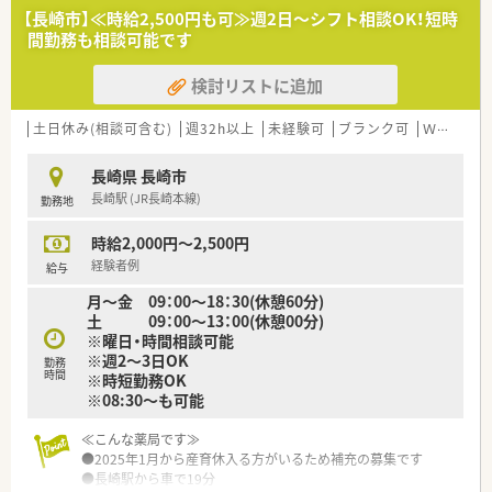
■調剤薬局での実務経験が1年以上あり、患者様やスタッフと円
【長崎市】≪時給2,500円も可≫週2日～シフト相談OK！短時
滑なコミュニケーションが取れる方を求めています。
間勤務も相談可能です
■地域医療に貢献したいという想いを持ち、患者様一人ひとりに
寄り添った丁寧な対応ができる方を歓迎します。
検討リストに追加
【法人特徴について】
■調剤薬局の運営に加え、OTCや日用品も取り扱い、地域住民の
土日休み(相談可含む)
週32h以上
未経験可
ブランク可
Ｗワーク可
健康を多角的に支える薬店を目指しています。
■スタッフの定着率が非常に高く、腰を据えて長く働くことがで
長崎県 長崎市
きる安定した職場環境が大きな特徴です。
長崎駅 (JR長崎本線)
勤務地
■代表自らが現場の状況を把握し、スタッフが働きやすいよう積
極的にフォローする体制が整っています。
時給2,000円～2,500円
【求人情報について】
経験者例
給与
■時給3,000円のパート募集です
月～金 09：00～18：30(休憩60分)
■調剤や監査、服薬指導といった保険調剤業務を主軸に、OTCの
土 09：00～13：00(休憩00分)
販売や相談対応などもお任せします。
※曜日・時間相談可能
■専門職としてのスキルアップを支援するため、薬剤師会への加
※週2～3日OK
勤務
入費用は法人が全額負担する制度があります。
時間
※時短勤務OK
※08:30～も可能
≪こんな薬局です≫
●2025年1月から産育休入る方がいるため補充の募集です
●長崎駅から車で19分