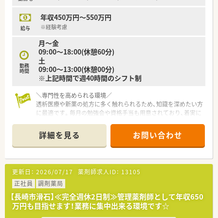
年収450万円～550万円
※経験考慮
給与
月～金
09:00～18:00(休憩60分)
土
勤務
09:00～13:00(休憩00分)
時間
※上記時間で週40時間のシフト制
＼専門性を高められる環境／
透析医療や新薬の処方に多く触れられるため、知識を深めたい方
に最適です。毎月の勉強会や資格手当も用意されており、着実に
キャリアを積んでいける職場となっています。
詳細を見る
お問い合わせ
【店舗情報と応需状況について】
■茂里町駅や浦上駅から徒歩で約6分とアクセスが良好であり、
日々の通勤が非常に便利な好立地の薬局です。
■処方箋は1日に約70枚ほど応需しており、内科や循環器科、呼
更新日：
2026/07/17
薬剤師求人ID：
13105
吸器科のほか透析医療まで幅広く対応しています。
■新薬の採用が多いクリニックの門前に位置しており、最新の医
正社員
調剤薬局
薬品に関する知識をいち早く吸収できる環境です。
【長崎市滑石】≪完全週休2日制≫管理薬剤師として年収650
万円も目指せます！業務に集中出来る環境です☆
【募集背景と求める人物像について】
■調剤の経験者はもちろんのこと、新しい業務や変化に対して前