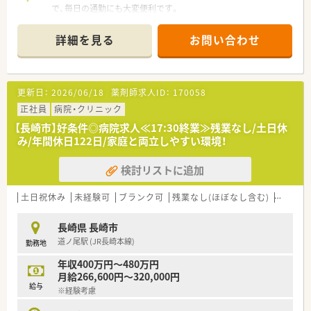
で、毎日の通勤にも大変便利です。
■内科系を中心に複数の診療科を応需しており、1日の処方箋枚
数は平均25枚程度となっています。
詳細を見る
お問い合わせ
■在宅は個人宅3件と施設1件ございますが、施設は配達のみで
業務負担少なめです。
【法人特徴について】
更新日：
2026/06/18
薬剤師求人ID：
170058
■宮崎県を中心に福岡・長崎・島根・大阪に24店舗の調剤薬局を
チェーン展開している法人です。
正社員
病院・クリニック
■「医薬品総合企業」をビジョンに掲げ、ボランタリーチェーン
【長崎市】好条件◎病院求人≪17:30終業≫残業なし/土日休
の運営などで業界全体の成長を支援しています。
み/年間休日122日/家庭と両立しやすい環境！
■現場の意見を尊重するボトムアップの経営方針で、ノルマに追
われず働きやすい環境が特徴です。
検討リストに追加
■退職金制度はもちろん、財形貯蓄や401k確定拠出年金制度な
ど、手厚い福利厚生が整っています。
土日祝休み
未経験可
ブランク可
残業なし(ほぼなし含む)
車通勤
【勤務実態について】
■平日の営業時間は17時30分までとなっており、終業後のプラ
長崎県 長崎市
イベートな時間も大切にできます。
道ノ尾駅 (JR長崎本線)
勤務地
■始業前の準備にかかる10分間も残業代として支給するなど、
労務管理が徹底されたクリーンな職場です。
年収400万円～480万円
■本人の希望を第一に考えており、都道府県をまたぐような転居
月給266,600円～320,000円
を伴う異動は原則として発生しません。
給与
※経験考慮