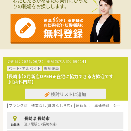
わたしたちがあなたの条件にぴった
について学びたい方にもお勧めです。
りの職場をお探しします。
■産休育休や時短勤務など性別問わずキャリアップできる職場
環境が整っています。
更新日：
2026/06/22
薬剤師求人ID：
690141
パート・アルバイト
調剤薬局
【長崎市】8月新店OPEN★在宅に協力できる方歓迎です
♪【内科門前】
検討リストに追加
ブランク可
残業なし(ほぼなし含む)
転勤なし
車通勤可
シフト制
長崎県 長崎市
道ノ尾駅 (JR長崎本線)
勤務地