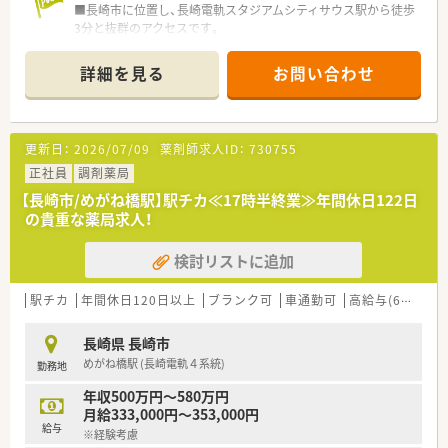
■長崎市に位置し、長崎電軌スタジアムシティサウス駅から徒歩
■時給2,100円～2,300円での募集です。
3分と抜群のアクセスです。
■呼吸器科、内科、消化器科、循環器科など幅広い科目の処方箋
を1日130枚応需しています。
詳細を見る
お問い合わせ
■薬剤師5名、事務員3名の充実した人員体制で、スムーズに業務
を進められます。
【募集背景と求める人物像について】
更新日：
2026/07/09
薬剤師求人ID：
730755
■今回は今後の業務体制強化に向けた、薬剤師の増員のための募
集となっております。
正社員
調剤薬局
■クローン病や抗がん剤、透析治療など専門性の高い処方にも対
【長崎市/めがね橋駅】駅チカ≪17時半終業≫年間休日122日
応しており新人研修にも使われる等、勉強になる店舗です。
の貴重な薬局求人！
■地域に密着し、患者様一人ひとりに丁寧な服薬指導ができる方
を募集いたします。
検討リストに追加
【求人情報について】
■経験とスキルを考慮し、年収450万円から550万円の提示が可
駅チカ
年間休日120日以上
ブランク可
車通勤可
高給与(600万円以上)
能であり、高収入も目指せます。
■駅チカで通勤に便利であり、車通勤も可能なためライフスタイ
長崎県 長崎市
ルに合わせて選択できます。
めがね橋駅 (長崎電軌４系統)
勤務地
■充実した教育制度が整っており、経験の少ない方やブランクが
ある方も安心して働けます。
年収500万円～580万円
月給333,000円～353,000円
【勤務実態について】
給与
※経験考慮
■19時までの終業で、残業はほぼ発生しないため、プライベート