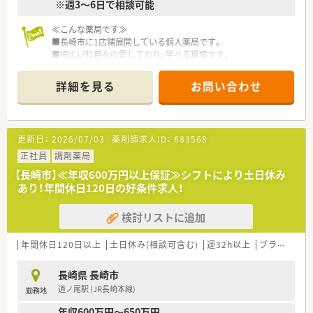
※週3～6日で相談可能
≪こんな薬局です≫
■長崎市に1店舗展開している個人薬局です。
■幅広い科目を応需しており、学べる環境です。
■薬剤師人数も整っていますので、必要時のお休みも相談しやす
く安心して就業出来る環境です。
詳細を見る
お問い合わせ
■eラーニング制度で自宅に居ながらも自己研磨できます。
■内科ほか、複数科目の調剤があります。
■時間帯や時間数は個別に相談できます！
更新日：
2026/07/03
薬剤師求人ID：
683568
正社員
調剤薬局
【長崎市】≪年収600万円以上保証≫シフトにより土日休み
あり！年間休日120日の好条件求人！
検討リストに追加
年間休日120日以上
土日休み(相談可含む)
週32h以上
ブランク可
長崎県 長崎市
道ノ尾駅 (JR長崎本線)
勤務地
年収600万円～650万円