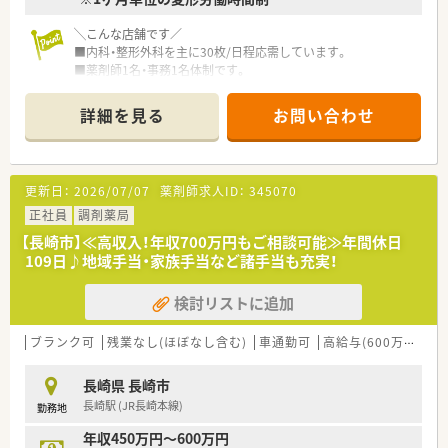
域の方々の健康を多角的にサポートしています。
■主な応需科目である眼科や皮膚科および内科を中心に、幅広い
╲こんな店舗です／
処方箋に触れることで知識の習得に繋がります。
■内科・整形外科を主に30枚/日程応需しています。
■薬剤師1名・事務1名体制です。
＜ こんな会社です ＞
詳細を見る
お問い合わせ
■全国に470店舗以上の調剤薬局を展開しています。
年間100店舗拡大（2021年度実績）している会社で急速に伸びて
います。
母体のホールディングスはIT・臨床検査・農業事業など、約50社も
更新日：
2026/07/07
薬剤師求人ID：
345070
の企業から成り立っており安定性は抜群です。
■産育休復帰率が90%以上で推移！産育休取得やママさん薬剤師
正社員
調剤薬局
への配慮はもちろん、男性育休希望者も取得実績がございます。
【長崎市】≪高収入！年収700万円もご相談可能≫年間休日
■毎年10名前後の新卒者採用がある中で薬剤師様の平均年齢は
109日♪地域手当・家族手当など諸手当も充実！
42歳と、離職率が非常に低い調剤薬局となります。
■ピッキングシステムや調剤レコーダーなど、機器も大変充実し
検討リストに追加
ています。
■ドミナント展開をしているため、通勤範囲内で多彩な処方を取
り扱うことができます。
ブランク可
残業なし(ほぼなし含む)
車通勤可
高給与(600万円以上)
■サプリメントや健康食品・化粧品も販売されており、独自開発
の商品を社員割引にて、購入できます。
長崎県 長崎市
長崎駅 (JR長崎本線)
勤務地
＜休暇・フォロー制度が充実＞
■年間休日は122日と大変充実しており、ライフワークバランス
年収450万円～600万円
の充実を図れます！