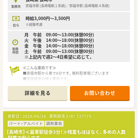
崇福寺駅 (長崎電軌１系統)／崇福寺駅 (長崎電軌４系統)
勤務地
時給3,000円～3,500円
※経験考慮
給与
月 午前 09:00～13:00(休憩00分)
火 午後 14:00～18:00(休憩00分)
金 午後 14:00～18:00(休憩00分)
勤務
土 午前 09:00～13:00(休憩00分)
時間
※上記内で週2～4日希望に応じて。
≪こんな薬局です≫
■崇福寺駅から車で6分です。無料駐車場ございます
■家族経営の個人薬局です。
■午前またはパートの募集です
■曜日は希望に応じてお受入れご相談可能です
詳細を見る
お問い合わせ
■慣れこられたら、希望がある場合は正社員登用の相談も可能で
す。
■パートの方も賞与がございます。
更新日：
2026/06/26
薬剤師求人ID：
727775
＜設備＞
■タカゾノの分包機を導入しております
パート・アルバイト
調剤薬局
■薬歴は紙（手書き）となります
【長崎市】≪最寄駅徒歩3分！≫残業もほぼなく、多めの人数
■レセコンはイーエムを使用しております
配置で安心です。