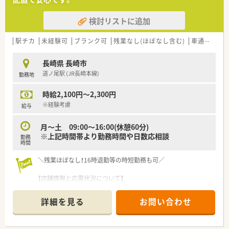
＜業務内容＞
検討リストに追加
■内科がメインの店舗です。
■処方箋枚数は30～40枚程度で、半日勤務ですと10～20枚程度
です
駅チカ
未経験可
ブランク可
残業なし(ほぼなし含む)
車通勤可
■薬剤師は常時1～2名体制、事務員2～3名体制です。
長崎県 長崎市
＜研修制度＞
道ノ尾駅 (JR長崎本線)
勤務地
■ｅラーニングによる研修を導入しています。
■薬局未経験の方も安心して勤務できる環境です。
時給2,100円～2,300円
※経験考慮
給与
月～土 09:00～16:00(休憩60分)
※上記時間帯より勤務時間や日数応相談
勤務
時間
＼残業ほぼなし！16時退勤等の時短勤務も可／
【店舗情報と応需状況について】
■最寄り駅の道ノ尾駅から徒歩3分とアクセスが非常に良く、近
隣にはスーパーやバス停もあるため日々の買い物にも便利な立
詳細を見る
お問い合わせ
地です。
■門前病院から透析やがんの処方箋を応需するほか、特殊な漢方
の処方や多科目の面応需もあり、幅広い知識が経験できる環境で