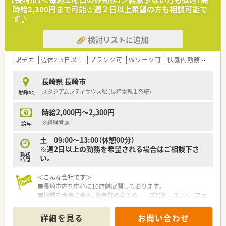
間の交流も活発です。
時給2,300円まで可能☆週２日以上希望の方も相談可能で
■定年後も長く安定した働き方ができる企業です。
す♪
■社員の安全の為の防犯意識も高い会社で、定期的に訓練も行っ
ておられます。
検討リストに追加
駅チカ
週休2.5日以上
ブランク可
Ｗワーク可
扶養内勤務OK
教
長崎県 長崎市
スタジアムシティサウス駅 (長崎電軌１系統)
勤務地
時給2,000円～2,300円
※経験考慮
給与
土 09:00～13:00（休憩00分）
※週2日以上の勤務を希望される場合はご相談下さ
勤務
い。
時間
＜こんな会社です＞
■長崎市内を中心に10店舗展開しております。
■地域を大事に考え、患者様の全てのニーズに対して、パーフェ
クトな対応の出来る薬局を目指します。
■一人一人がスペシャリストである会社を目指し、地域社会の医
詳細を見る
お問い合わせ
療福祉向上の為、日頃精進し躍進していきたいと考えておりま