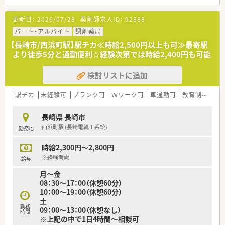
土 09:00～17:30（休憩00分）
※上記の中で週3～5日
更新日：
2026/07/28
薬剤師求人ID：
92888
※特に木金土を募集しております
※時短勤務希望は16時、17時等OKです
パート・アルバイト
調剤薬局
【応需科目】耳鼻科
【長崎市/西浜町駅】駅チカ≪時給2,500円以上も可≫最寄駅
【応需枚数】
より徒歩5分と通勤便利☆経験次第では時給2,400円も可能
【人員体制】薬剤師常勤2名、非常勤2名
【事務】受付3名、調剤補助1名
検討リストに追加
********************************
＼手厚いサポートが魅力のファルマスタッフ／
■万全のサポート体制：2名体制で担当がつきしっかりサポート！
駅チカ
未経験可
ブランク可
Ｗワーク可
車通勤可
教育制度あり
■各種保険を完備：社会保険(週20時間以上)/雇用保険/薬剤師賠
償責任保険
長崎県 長崎市
■充実の休暇制度：有給休暇(6ヶ月以上勤務)、夏季休暇、慶弔休
西浜町駅 (長崎電軌１系統)
勤務地
暇など
時給2,300円～2,800円
ご希望条件に合わせて求人をお探しします！
まずはお気軽にお問い合わせください。
※経験考慮
給与
月～金
08：30～17：00（休憩60分）
10：00～19：00（休憩60分）
土
勤務
09：00～13：00（休憩なし）
時間
※上記の中で1日4時間～相談可