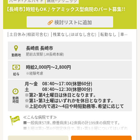
パート・アルバイト
病院・クリニック
【長崎市】時短もOK♪ケアミックス型病院のパート募集!!
検討リストに追加
土日休み(相談可含む)
残業なし(ほぼなし含む)
転勤なし
車通勤可
長崎県 長崎市
肥前古賀駅 (JR長崎本線)
勤務地
時給2,000円～2,800円
※経験考慮
給与
月～金 08：40～17：00(休憩60分)
土 08：40～12：30(休憩00分)
※第2・第4土曜日は休日となります。
勤務
※第1・第3土曜はいずれかを休日となります。
時間
※上記の内で週2～4日や時短勤務等、希望に応じて
≪こんな病院です≫
■一般病床57床、療養病床142床病の計199床の病院です。
■土曜は第2・第4が固定休日で、第1・第3土曜についてはいずれ
かがお休みとなりますので、土曜は月に1回となります。