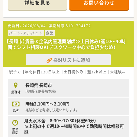
詳細を見る
お問い合わせ
【施設情報と応需状況について】
■長崎県長崎市に立地する病院で、最寄りの肥前古賀駅からは車
で約5分です。内科、外科、整形外科、脳外科、循環器科、泌尿器
科、透析内科など幅広い診療科に対応しています。常勤薬剤師2
更新日：
2026/08/04
薬剤師求人ID：
704172
名と調剤助手2名が勤務しており、医薬品の採用品目数は902品
目です。
パート・アルバイト
企業
■場所としては山奥にあり、病院までの道も坂が多いため運転に
【長崎市】貴重≪企業内管理薬剤師≫土日休み！週10～40時
不安がある方は送迎バスを利用する方が良いかもしれません(送
間でシフト相談OK！デスクワーク中心で負担少なめ！
迎バスは諫早方面、長崎方面から朝晩1本ずつございます)
検討リストに追加
■施設内には喫茶店やカフェが併設されております。
■診療受付時間は平日16:30まで、土曜は11:30までです。
■診療時間は平日17:00まで、土曜は12:30までです。
駅チカ
年間休日120日以上
土日祝休み
週32h以上
未経験可
残業
■休診日は日・祝日、第2第4土曜日、年末年始(12/29～1/3)です
■電子カルテやオーダリングシステムが導入されており、業務効
長崎県 長崎市
率化が図られています。分包機はトーショーの製品を使用して
現川駅 (JR長崎本線)
勤務地
います。
時給2,100円～2,100円
【設備面について】
■電子カルテとオーダリングシステムを導入しております
経験などを考慮し決定いたします。
給与
■分包機はトーショーの製品を導入しております
月火水木金 8:30～17:30（休憩60分）
※上記の中で週10～40時間の中で勤務時間は相談可
【業務内容について】
勤務
能
■医薬品の調剤、薬品の管理、病棟服薬指導、混注業務、その他付
時間