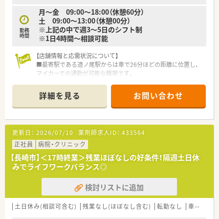
■駅チカで通勤に便利な好立地であり、プライベートに寄り添っ
月～金 09:00～18:00（休憩60分）
た経営が魅力です。
土 09:00～13:00（休憩00分）
※上記の中で週3～5日のシフト制
勤務
【勤務実態について】
時間
※1日4時間～相談可能
■完全週休2日制が魅力で、メリハリをつけた勤務が可能であ
り、プライベートも充実できます。
【店舗情報と応需状況について】
■お盆は2日程度、ローテーションで交代でお休みを取得しま
■最寄駅である道ノ尾駅からは車で26分ほどの距離に位置し、
す。
マイカーでの通勤が可能な職場です。
■年末年始は12月31日から1月3日までと長期休暇もしっかり取
■門前の総合病院を中心に、1日平均で約60枚ほどを応需しま
得できます。
す。
■12月30日は指定有給日としてお休みなので、年末年始をより
詳細を見る
お問い合わせ
■薬剤師2.5名と事務員3.5名の体制で業務をおこないます。
長く過ごすことが可能です。
【募集背景と求める人物像について】
■未経験の方から即戦力の方まで様々な方を待っています。
更新日：
2026/07/10
薬剤師求人ID：
433564
■複数店舗展開しており代表も薬剤師として応援にも柔軟に対
応でき、協調性を持って業務に取り組める方が対象です。
正社員
病院・クリニック
【長崎市】＜17時終業＞残業ほぼなしの好条件！隔週土日休
【法人特徴について】
みでライフワークバランス◎
■昭和57年の設立以来、長崎県内を中心に調剤薬局を展開して
おり、地域に根差した安定経営を続けています。
検討リストに追加
■「患者さま第一」を企業理念に掲げ、選ばれる薬局づくりを目
指してサービスの質向上に努めています。
■希望に応じて経営への参画も可能としており、薬剤師の枠を超
土日休み(相談可含む)
残業なし(ほぼなし含む)
転勤なし
車通勤可
えて仕事の幅を広げられる風土があります。