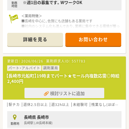
※週1日の募集です。WワークOK
勤務
時間
＜薬局特徴＞
■長崎を中心に、佐賀にも店舗もある薬局です
■社内のシステム化も進んでおり、業務に集中できる環境が整っ
ております。
■総合病院の門前で多科目応需のため、スキルアップが出来る環
詳細を見る
お問い合わせ
境です。
■総合病院の処方箋をメインに応需しており、無菌調剤室を備え
て365日開業しています。
■総合病院の門前で疑義照会も薬剤部を通して行っているため、
更新日：
2026/06/26
薬剤師求人ID：
557783
安心です。
■近隣にはコンビニやスーパーマーケット、生活用品店なども並
パート・アルバイト
調剤薬局
んでいるため通勤途中のお買い物にも便利な立地です。
【長崎市元船町】19時までパート★モール内複数応需◎時給
2,400円
＜こんな企業です＞
■長崎市内に5店舗展開。1953創業の老舗の薬局です。
検討リストに追加
■社長は薬剤師ではありませんが、息子さんは薬剤師として本店
で勤務されています。
■会社として電子薬歴や自動一包化機械、インターネット発注シ
駅チカ
週休2.5日以上
週32h以上
未経験可
残業なし(ほぼなし含む)
ステム等の機械化を推進しております。
■ワークライフバランスを大事にしている企業です。
長崎県 長崎市
■ご年齢問わず活躍できる環境がございます。
長崎駅 (JR長崎本線)
勤務地
■ドクターとの関係性を大事にされており、相互に理解のある環