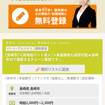
********************************
＼手厚いサポートが魅力のファルマスタッフ／
■万全のサポート体制：2名体制で担当がつきしっかりサポート！
■各種保険を完備：社会保険(週20時間以上)/雇用保険/薬剤師賠
償責任保険
■充実の休暇制度：有給休暇(6ヶ月以上勤務)、夏季休暇、慶弔休
暇など
ご希望条件に合わせて求人をお探しします！
まずはお気軽にお問い合わせください。
更新日：
2026/06/23
薬剤師求人ID：
470415
パート・アルバイト
調剤薬局
【長崎市】≪高時給パート求人！≫未経験者も相談可能★長崎
市内で展開するチェーン薬局です♪
検討リストに追加
新卒可
未経験可
ブランク可
転勤なし
車通勤可
認定薬剤師取得支援あり
長崎県 長崎市
岩屋橋駅 (長崎電軌１系統)
勤務地
時給2,000円～2,300円