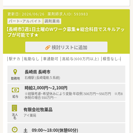
●眼科もあるため調剤業務も多くございません
更新日：
2026/06/26
薬剤師求人ID：
593983
≪こんな会社です≫
●社長は女性で、元気いっぱいの方です
パート・アルバイト
調剤薬局
●年に1回、年間の5日の有給予定日を全員決めております
【長崎市】週1日土曜のWワーク募集★総合科目でスキルアッ
●管理薬剤師も休みますし、当然他の勤務薬剤師も休むという考
プが可能です★
え方です
検討リストに追加
駅チカ
転勤なし
車通勤可
高給与(600万円以上)
積雪なし
教育
長崎県 長崎市
石橋駅 (長崎電軌５系統)
勤務地
時給2,000円～2,100円
※経験考慮・希望休みにより変動 年収例：500万円～550万円 ※月8
給与
休制の場合 550万円
…
有限会社牧薬品
法人
アイ薬局
名
土 09:00～18:00(休憩60分)