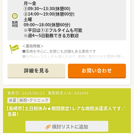
月～金
す。
①09:30～13:30(休憩00)
■入社2年目以降の社員には年に1度連続6日間の特別休暇が付
②14:00～19:00(休憩00分)
与されるため、心身をリフレッシュさせながら無理なく働けま
土曜
す。
勤務
09:00～18:00(休憩60分)
時間
※平日は①②フルタイムも可能
※週4～5日勤務できる方歓迎
＜薬局特徴＞
■長崎を中心に、佐賀にも店舗もある薬局です
■社内のシステム化も進んでおり、業務に集中できる環境が整っ
ております。
■総合病院の門前で多科目応需のため、スキルアップが出来る環
詳細を見る
お問い合わせ
境です。
■総合病院の処方箋をメインに応需しており、無菌調剤室を備え
て365日開業しています。
■総合病院の門前で疑義照会も薬剤部を通して行っているため、
更新日：
2026/06/23
薬剤師求人ID：
692049
安心です。
■近隣にはコンビニやスーパーマーケット、生活用品店なども並
派遣
病院・クリニック
んでいるため通勤途中のお買い物にも便利な立地です。
【長崎市】土日祝休み★期間限定！レアな病院派遣求人です／
急募！
＜こんな企業です＞
■長崎市内に5店舗展開。1953創業の老舗の薬局です。
検討リストに追加
■社長は薬剤師ではありませんが、息子さんは薬剤師として本店
で勤務されています。