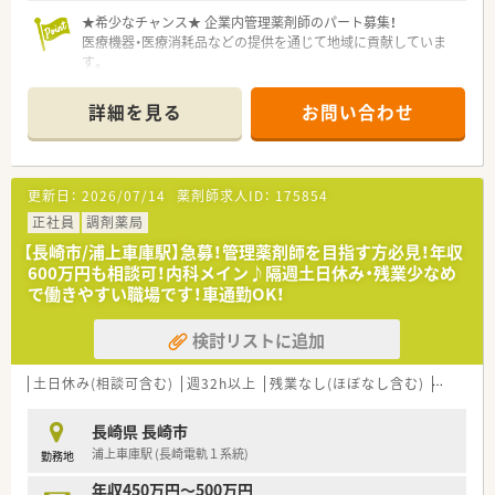
随する業務がございます。
■地域密着型の療養メインの病院です。
★希少なチャンス★ 企業内管理薬剤師のパート募集！
■残業はほぼ発生していない状況です
医療機器・医療消耗品などの提供を通じて地域に貢献していま
■棚卸しや監査で稀に発生しますが、それでも1時間程度です
す。
【休日】
【具体的には】
詳細を見る
お問い合わせ
■土曜半日と日祝がお休みです(第2,4土曜日はお休みです)
■拠点倉庫の薬品庫に保管されている医薬品の管理および販売
■平日のお休みは有給消化しやすい環境です
管理
■主な取り扱い製品は、人工透析溶材、ヘパリンＮａ透析用など
【従業員情報】
（約２０～３０種類）
更新日：
2026/07/14
薬剤師求人ID：
175854
■薬剤師は2名在籍しております(50代男性薬局長、50代女性薬
■その他、薬剤師以外の業務（一般事務）を双方合意によりお願い
剤師)
する場合もあります。
正社員
調剤薬局
■調剤助手は2名、女性の方がサポート頂いております
【長崎市/浦上車庫駅】急募！管理薬剤師を目指す方必見！年収
＼こんな企業です／
600万円も相談可！内科メイン♪隔週土日休み・残業少なめ
【募集背景と求める人物像について】
■九州から関東にかけて医療機器や産業機器の販売とアフター
で働きやすい職場です！車通勤OK！
■体制整備を目的とした増員募集であり、新しい仲間を求めてい
サービスを手掛けている企業です。
ます。チームワークを重視し、患者様一人ひとりに寄り添った医
■取引先は大学病院をはじめとする医療機関や官公庁、メーカー
検討リストに追加
療を提供できる方を歓迎しております。
など幅広く関係構築をされています。
■景気の動向に左右されることなく、これまで着実に成長をして
きている企業です。
土日休み(相談可含む)
週32h以上
残業なし(ほぼなし含む)
転勤なし
＼こんな方におすすめ！／
長崎県 長崎市
■デスクワークで無理なく働きたい方
浦上車庫駅 (長崎電軌１系統)
勤務地
■短めの勤務時間で働きたい方
■土日休みでプライベートを充実させたい方
年収450万円～500万円