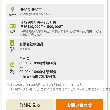
■社長自らも薬剤師の資格を持っており、現場の状況や業務の大
変さを深く理解してくれる安心感があります。
長崎県 長崎市
■会社全体で残業時間の削減に積極的に取り組んでおり、スタッ
石橋駅 (長崎電軌５系統)
勤務地
フの働きやすさや環境改善を重視しています。
年収500万円～750万円
【想定されるキャリアイメージ】
月給410,000円～500,000円
■内科門前での勤務を通じて専門的な知識を深め、地域医療の第
給与
※経験考慮・希望休みにより変動 年収例：500万円～550万円 ※月8
一線で活躍できる薬剤師へと成長できます。
休制の場合 550万円
…
■在宅業務の経験を積むことで、今後の超高齢社会においてより
必要とされるスキルを身につけることが可能です。
有限会社牧薬品
■ゆくゆくは管理薬剤師としてのポジションをお任せする可能
法人
アイ薬局
性もあり、キャリアアップを目指せる環境です。
名
月～金
【やりがい/おすすめポイント】
09:00～18:00(休憩60分)
■患者様との距離が近く、地域医療に直接貢献しているという実
土
感を持ちながら日々の業務に取り組める点です。
勤務
09:00～16:00(休憩45分)
時間
■入社2年目以降の連続6日間の特別休暇など、大手チェーン以
※曜日・時間は相談可能
外の薬局でありながら福利厚生が充実しています。
■マイカーでの通勤が可能となっているため、天候に左右される
＼お休みのスタイルが選べます／（長崎市エリア担当より）
ことなく毎日の通勤を快適に行うことができます。
月8休制や4週6休制など、ご希望の働き方に合わせてお休みと年収のバランス
な求人です。
＊------------------------------------------＊
＼多科目応需でスキルアップ／（長崎市エリア担当より）
詳細を見る
お問い合わせ
総合病院門前で幅広い科目を応需し、無菌調剤室も完備しているため、高度な