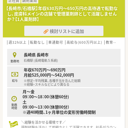
・DI業務(医療機関や薬局からの問い合わせ対応)
正社員
調剤薬局
・教育業務(社内従業員への研修をサポート役として指導)
【長崎市/石橋駅】年収630万円〜650万円の高待遇で転勤な
し、皮膚科メインの店舗で管理薬剤師として活躍しません
＼こんな会社です／
か？【1人薬剤師】
■医療用医薬品を中心に、検査試薬、医療機器等をはじめ医療現
場で必要なあらゆるものを取り扱うプライム市場上場企業で
検討リストに追加
す。
■医薬品卸業以外にも病医院や薬局の運営を情報面で支えるシ
ステム、サービスの提供など様々な側面から日本の医療を支えて
週32h以上
転勤なし
車通勤可
高給与(600万円以上)
教育制度あり
います。
■定期的な研修や、エリア内でのつながりも活発！薬剤師フォロ
長崎県 長崎市
ーのための専門部署もございますので安心して働けます。
石橋駅 (長崎電軌５系統)
勤務地
年収670万円～690万円
月給525,000円～542,000円
給与
※想定・平均残業、各種手当を含んだ総額
※経験・スキルなどにより異なる
月～金
09：00～18：00（休憩60分)
土
勤務
09：00～13：00（休憩00分）
時間
※週40時間、1ヶ月単位の変形労働時間制
＼経験を活かせる環境です／
調剤経験を活かして即戦力として活躍できます。社長がラウン