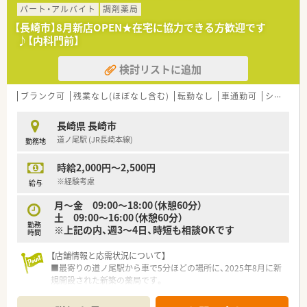
■処方箋枚数は70～80枚程度です。(冬は感染症等で増)
パート・アルバイト
調剤薬局
■薬剤師と事務員は常時2～3名ずつの体制です。
【長崎市】8月新店OPEN★在宅に協力できる方歓迎です
♪【内科門前】
＜休日関連＞
■お盆は2日程度、他従業員と交代でお休みとなります
検討リストに追加
■年末年始は12/30～1/3までお休みです
ブランク可
残業なし(ほぼなし含む)
転勤なし
車通勤可
シフト制
長崎県 長崎市
道ノ尾駅 (JR長崎本線)
勤務地
時給2,000円～2,500円
※経験考慮
給与
月～金 09:00～18:00（休憩60分）
土 09:00～16:00（休憩60分）
勤務
※上記の内、週3～4日、時短も相談OKです
時間
【店舗情報と応需状況について】
■最寄りの道ノ尾駅から車で5分ほどの場所に、2025年8月に新
規開設された新築の薬局です。
■主に近隣の内科クリニックからの処方箋と、施設在宅の処方箋
を応需する予定となっています。