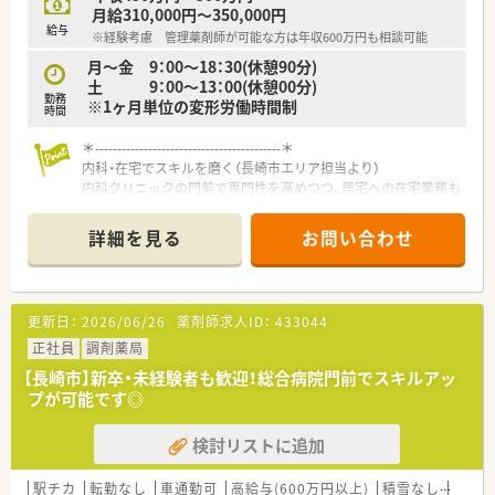
月給310,000円～350,000円
給与
※経験考慮 管理薬剤師が可能な方は年収600万円も相談可能
月～金 9：00～18：30(休憩90分)
土 9：00～13：00(休憩00分)
勤務
※1ヶ月単位の変形労働時間制
時間
＊------------------------------------------＊
内科・在宅でスキルを磨く（長崎市エリア担当より）
内科クリニックの門前で専門性を高めつつ、居宅への在宅業務も
経験できます。将来的に管理薬剤師を目指す方なら、年収600万
円のご相談も可能です。
詳細を見る
お問い合わせ
＊------------------------------------------＊
【店舗情報と応需状況について】
■最寄り駅から車で10分ほどの場所に位置する、1日70枚から
更新日：
2026/06/26
薬剤師求人ID：
433044
80枚ほどの処方箋を応需する調剤薬局です。
■隣接する内科クリニックの門前薬局として、専門性の高い内科
正社員
調剤薬局
領域の処方箋をメインに応需しています。
【長崎市】新卒・未経験者も歓迎！総合病院門前でスキルアッ
■外来調剤に加えて居宅への在宅業務にも対応しており、地域医
プが可能です◎
療に密着した幅広い経験が積める環境です。
検討リストに追加
【法人特徴について】
■九州エリアにおいて複数の店舗を展開しており、地域に密着し
た安定感のある薬局運営を行っている会社です。
駅チカ
転勤なし
車通勤可
高給与(600万円以上)
積雪なし
教育