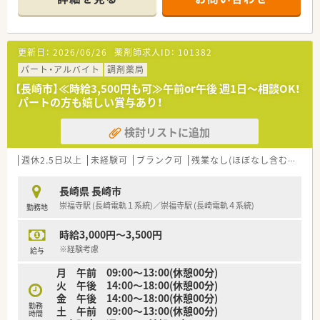
【募集背景と求める人物像について】
■店舗の管理薬剤師として、調剤業務だけでなく薬局の運営管理
を担える方を募集中です。
更新日：
2026/06/26
薬剤師求人ID：
101382
■地域のかかりつけ薬局として、患者様一人ひとりに寄り添った
対応ができる方を求めています。
パート・アルバイト
調剤薬局
■これまでの経験を活かして、即戦力として店舗を牽引していた
【長崎市】≪時給3,500円も可≫午前or午後 週1日～相談OK！
だける方には最適な環境です。
パートの方も嬉しい賞与あり！
【法人特徴について】
検討リストに追加
■福岡県と長崎市に密着して店舗を展開しており、地域医療への
貢献を大切にしている法人です。
■患者様との信頼関係を重視し、在宅医療など地域の健康を多角
週休2.5日以上
未経験可
ブランク可
残業なし(ほぼなし含む)
転勤
的にサポートしています。
■スタッフ同士の仲が良く、アットホームで風通しの良い職場環
長崎県 長崎市
境作りに力を入れています。
崇福寺駅 (長崎電軌１系統)／崇福寺駅 (長崎電軌４系統)
勤務地
【求人情報について】
時給3,000円～3,500円
■管理薬剤師の募集であり、これまでのご経験やスキルを考慮し
て給与等が決定されます。
※経験考慮
給与
■年収は600万円から最大650万円まで相談可能となっており、
月 午前 09:00～13:00(休憩00分)
高待遇が期待できる求人です。
火 午後 14:00～18:00(休憩00分)
■定年は65歳までとなっており、再雇用制度もあるため長期的
金 午後 14:00～18:00(休憩00分)
に安心して就業できる環境です。
勤務
土 午前 09:00～13:00(休憩00分)
時間