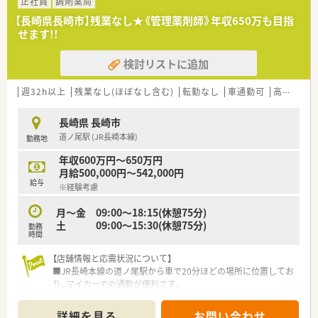
師の欠員補充のための募集となっております。
正社員
調剤薬局
■チームワークを大切に考え、周囲のスタッフと協力しながら前
【長崎県長崎市】残業なし★《管理薬剤師》年収650万も目指
向きに業務に取り組める方を歓迎しております。
せます!!
■未経験の方や業務にブランクがある方も歓迎しており、丁寧な
指導を受けながら安心してスキルアップができます。
検討リストに追加
【職場環境と雰囲気】
■社長ご自身も管理薬剤師として現場に立っており、風通しが良
週32h以上
残業なし(ほぼなし含む)
転勤なし
車通勤可
高給与(600万円以上)
く何でも相談しやすいアットホームな職場です。
■スタッフの定着率が非常に高いことが特長で、安心して長期的
長崎県 長崎市
にキャリアを形成できる環境が魅力です。
道ノ尾駅 (JR長崎本線)
勤務地
■女性スタッフが多く活躍しており、お互いに協力し合うチーム
ワークを何よりも大切にする温かい社風です。
年収600万円～650万円
月給500,000円～542,000円
給与
※経験考慮
月～金 09:00～18:15(休憩75分)
土 09:00～15:30(休憩75分)
勤務
時間
【店舗情報と応需状況について】
■JR長崎本線の道ノ尾駅から車で20分ほどの場所に位置してお
り、マイカーでの通勤が便利です。
■整形外科をメインに応需しており、外来業務に加えて一部OTC
医薬品の販売も行っています。
詳細を見る
お問い合わせ