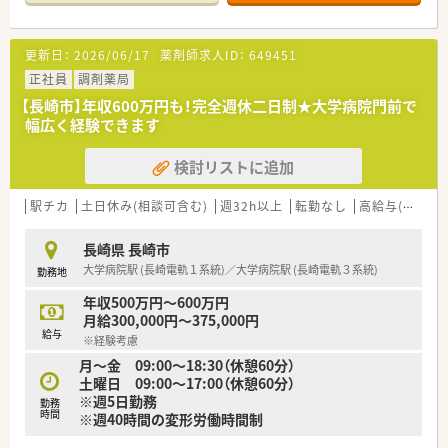
る環境が整っています。
＊------------------------------------------＊
＼未経験からでも安心の指導体制／（長崎市エリア担当より）
更新日：
2026/06/17
薬剤師求人ID：
649451
入社後は3ヶ月から半年を目安に、独り立ちまでしっかりサポートするスケジ
してスタートできます。
正社員
調剤薬局
＊------------------------------------------＊
【長崎市】年収600万円も！完全週休二日制★大学病院門前で
幅広く経験できます
━━━━━━━━━━━━━━━━━━━━━━━━━━━━━━━━━━
検討リストに追加
＼多科目応需でスキルアップ／（長崎市エリア担当より）
総合病院門前で幅広い科目を応需し、無菌調剤室も完備しているため、高度な
る環境が整っています。
駅チカ
土日休み(相談可含む)
週32h以上
転勤なし
高給与(600万円以上)
＊------------------------------------------＊
長崎県 長崎市
【店舗情報と応需状況について】
大学病院駅 (長崎電軌１系統)／大学病院駅 (長崎電軌３系統)
勤務地
■最寄りの石橋駅からは少し離れておりますが、車通勤が可能で近隣にはスー
な立地です。
年収500万円～600万円
■総合病院の門前薬局として多岐にわたる診療科目の処方箋を1日約120枚ほ
月給300,000円～375,000円
おります。
給与
※経験考慮
■施設在宅や居宅の患者様への対応も積極的に行っており、地域医療に深く貢
月～金 09:00～18:30（休憩60分）
のある環境です。
土曜日 09:00～17:00（休憩60分）
※週5日勤務
【法人特徴について】
勤務
時間
※週40時間の変形労働時間制
■長崎市を中心に複数店舗を展開しており、1953年の創業以来、地域に根差
業です。