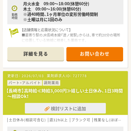
■長崎市内でじっくりとドミナント展開をしており、他地域への
月火水金 09:00～18:00(休憩60分)
無理な転勤や異動の心配が一切ありません。
木土 09:00～16:00(休憩60分)
※週40時間、1ヶ月単位の変形労働時間制
勤務
【求人情報について】
時間
※土曜は月に1回のみ
■正社員の管理薬剤師として、年収630万円から650万円という
地域トップクラスの高収入が目指せます。
【店舗情報と応需状況について】
■これまでの調剤経験や実績をしっかりと考慮した上で、納得の
■最寄り駅のJR長崎本線「道ノ尾駅」からは、車で約20分の場所
いく給与条件を提示していただけます。
に位置している地域に根差した薬局です。
■応需科目は内科と循環器科が中心で、門前クリニックからの処
方箋が全体の約70%を占めています。
詳細を見る
お問い合わせ
■1日の処方箋枚数は平均50枚から60枚程度で、薬剤師2名と事
務員2名で対応する人員体制です。
【募集背景と求める人物像について】
更新日：
2026/07/03
薬剤師求人ID：
727778
■今回は、常勤薬剤師1名の退職に伴う欠員補充が目的であり、
即戦力として活躍できる方を募集します。
パート・アルバイト
調剤薬局
■調剤薬局での実務経験が1年以上あり、患者様やスタッフと円
【長崎市】高時給≪時給3,000円≫嬉しい土日休み、1日3時間
滑なコミュニケーションが取れる方を求めています。
～相談Ok！
■地域医療に貢献したいという想いを持ち、患者様一人ひとりに
寄り添った丁寧な対応ができる方を歓迎します。
検討リストに追加
【法人特徴について】
■調剤薬局の運営に加え、OTCや日用品も取り扱い、地域住民の
土日休み(相談可含む)
週32h以上
ブランク可
残業なし(ほぼなし含む)
健康を多角的に支える薬店を目指しています。
■スタッフの定着率が非常に高く、腰を据えて長く働くことがで