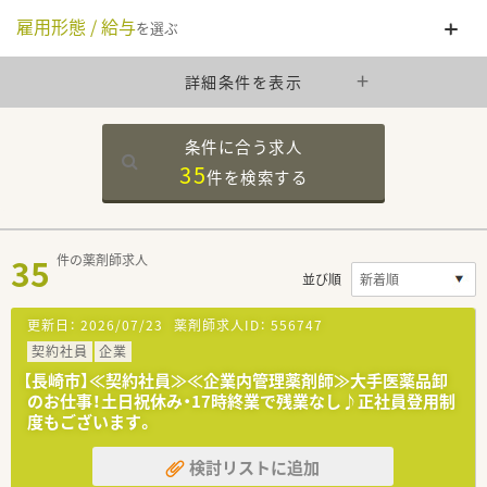
雇用形態 / 給与
を選ぶ
詳細条件を表示
条件に合う求人
35
件を
検索する
35
件の薬剤師求人
並び順
更新日：
2026/07/23
薬剤師求人ID：
556747
契約社員
企業
【長崎市】≪契約社員≫≪企業内管理薬剤師≫大手医薬品卸
のお仕事！土日祝休み・17時終業で残業なし♪正社員登用制
度もございます。
検討リストに追加