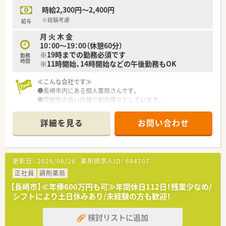
境です。
時給2,300円～2,400円
■福利厚生も充実しており、業務上必要な図書を購入する際の購
入補助などもご利用頂けます。
※経験考慮
給与
■歓送迎会や忘年会などの社内行事の実施など、社内の交流も多
月 火 木 金
くございます。
10：00～19：00（休憩60分）
■新卒や未経験の方は3ヶ月から半年で1人立ちできるスケジュ
※19時までの勤務必須です
勤務
ールで指導がございます。
時間
※11時開始、14時開始などの午後勤務もOK
≪こんな会社です≫
●長崎市内にある個人薬局さんです。
●雰囲気の良い店舗で和気藹々としています。
●モール内のためスキルアップ・成長に繋がります！
詳細を見る
お問い合わせ
更新日：
2026/06/26
薬剤師求人ID：
664707
正社員
調剤薬局
【長崎市】≪年俸600万円も可≫年間休日112日！残業少なめ/
シフトにより土日休みあり/未経験の方も歓迎！
検討リストに追加