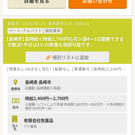
詳細を見る
お問い合わせ
【従業員情報】
■薬剤師は2名在籍しております(50代男性薬局長、50代女性薬
【店舗情報と応需状況について】
剤師)
■長崎電気軌道1系統の平和公園駅から徒歩7分ほどの場所に位
■調剤助手は2名、女性の方がサポート頂いております
置しており、毎日の通勤にも非常に便利な立地環境となっていま
更新日：
2026/06/26
薬剤師求人ID：
688436
す。
【募集背景と求める人物像について】
■近隣のクリニックから整形外科の処方箋をメインに1日あたり
パート・アルバイト
調剤薬局
■体制整備を目的とした増員募集であり、新しい仲間を求めてい
約40枚応需しており、専門的な知識を深めることができる環境
【長崎市】高時給≪時給2,700円も可≫週4～5日勤務できる
ます。チームワークを重視し、患者様一人ひとりに寄り添った医
です。
方歓迎！平日は13:30終業も相談可能です。
療を提供できる方を歓迎しております。
■店舗の開局時間は平日の9時から18時30分までとなっており、
土曜日は9時から13時までの午前のみの営業を行っています。
検討リストに追加
【法人特徴について】
■九州エリアにおいて複数の店舗を展開しており、地域に密着し
残業なし(ほぼなし含む)
転勤なし
車通勤可
高時給(2,500円以上)
た安定感のある薬局運営を行っている会社です。
■社長自らも薬剤師の資格を持っており、現場の状況や業務の大
長崎県 長崎市
変さを深く理解してくれる安心感があります。
石橋駅 (長崎電軌５系統)
勤務地
■会社全体で残業時間の削減に積極的に取り組んでおり、スタッ
フの働きやすさや環境改善を重視しています。
時給2,400円～2,700円
※経験・シフトにより考慮 年収例：500万円～550万円 ※月8休制の
【勤務実態について】
給与
場合 550万円～60
…
■週休2日制を採用しており、土日休みや日曜日と土曜・月曜の
午後を組み合わせたお休みなど、働き方に合わせた相談が可能で
有限会社牧薬品
す。
法人
アイ薬局
■残業はほとんど発生しない環境となっており、業務終了後のプ
名
ライベートな時間や家族と過ごす時間をしっかりと確保できま