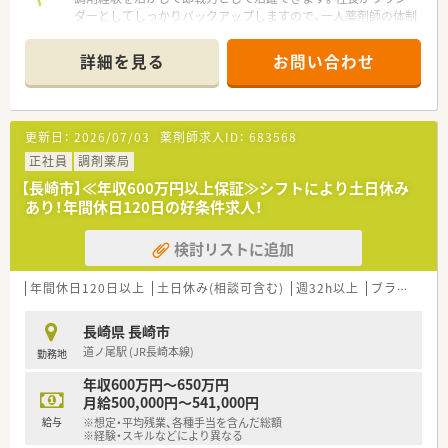
ダーとしてしっかりバックアップしますので、一人薬剤師の体制
でも安心して日々の業務に臨めます。
詳細を見る
お問い合わせ
【店舗情報と応需状況について】
■長崎市内の石橋駅から車で7分ほどの場所に位置しており、マ
イカーでの通勤が非常に便利な調剤薬局です。
■処方箋の応需科目は皮膚科が全体の70％を占めており、ほか
更新日：
2026/07/03
薬剤師求人ID：
683568
に内科や整形外科の処方箋を受け付けています。
■1日あたりの処方箋枚数は約40枚となっており、一人ひとりの
正社員
調剤薬局
患者様に対して丁寧に対応できる環境です。
【長崎市】≪年収600万円以上保証≫シフトにより土日休み
あり！年間休日120日の好条件求人！
【募集背景と求める人物像について】
■社長が管理薬剤師からラウンダーへ移行するため、新しく店舗
検討リストに追加
を任せられる管理薬剤師を募集しています。
■調剤業務の経験が必須となっており、これまでに培ったスキル
を活かして即戦力として働ける方を求めます。
年間休日120日以上
土日休み(相談可含む)
週32h以上
ブランク可
■地域に密着した薬局として、患者様から信頼されるかかりつけ
薬剤師を目指してくださる方を歓迎します。
長崎県 長崎市
道ノ尾駅 (JR長崎本線)
勤務地
【法人特徴について】
■大手調剤チェーンとは異なり、地域に根ざした迅速で柔軟な意
年収600万円～650万円
思決定とアットホームな運営が特徴の法人です。
月給500,000円～541,000円
■社長がラウンダーとして各店舗を巡回するため、現場の意見や
給与
※想定・平均残業、各種手当を含んだ総額
困りごとが経営層に届きやすい環境です。
※経験・スキルなどにより異なる