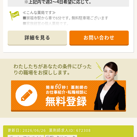
※上記内で週2～4日希望に応じて。
≪こんな薬局です≫
■崇福寺駅から車で6分です。無料駐車場ございます
■家族経営の個人薬局です。
■午前またはパートの募集です
■曜日は希望に応じてお受入れご相談可能です
詳細を見る
お問い合わせ
■慣れこられたら、希望がある場合は正社員登用の相談も可能で
す。
■パートの方も賞与がございます。
＜設備＞
わたしたちがあなたの条件にぴった
■タカゾノの分包機を導入しております
りの職場をお探しします。
■薬歴は紙（手書き）となります
■レセコンはイーエムを使用しております
＜業務内容＞
■内科がメインの店舗です。
■処方箋枚数は30～40枚程度で、半日勤務ですと10～20枚程度
です
■薬剤師は常時1～2名体制、事務員2～3名体制です。
＜研修制度＞
■ｅラーニングによる研修を導入しています。
更新日：
2026/06/26
薬剤師求人ID：
672308
■薬局未経験の方も安心して勤務できる環境です。