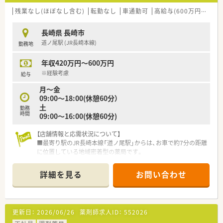
残業なし(ほぼなし含む)
転勤なし
車通勤可
高給与(600万円以上)
長崎県 長崎市
道ノ尾駅 (JR長崎本線)
勤務地
年収420万円～600万円
※経験考慮
給与
月～金
09:00～18:00(休憩60分）
土
勤務
時間
09:00～16:00(休憩60分)
【店舗情報と応需状況について】
■最寄り駅のJR長崎本線「道ノ尾駅」からは、お車で約7分の距離
に位置している地域密着型の薬局です。
■主な応需科目は耳鼻科と皮膚科で、1日の平均処方箋枚数は45
枚から50枚程度となっております。
詳細を見る
お問い合わせ
■薬剤師は常勤1名とパート2名の計3名体制で、事務スタッフも
充実しており連携して業務を進めています。
【募集背景と求める人物像について】
更新日：
2026/06/26
薬剤師求人ID：
552026
■今回は、今後の体制強化とさらなる地域貢献を見据えた、薬剤