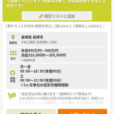
で勤務いただけます！残業ほぼ無し！管理薬剤師を目指す方
迎バスは諫早方面、長崎方面から朝晩1本ずつございます)
必見です！
■施設内には喫茶店やカフェが併設されております。
検討リストに追加
■診療受付時間は平日16:30まで、土曜は11:30までです。
■診療時間は平日17:00まで、土曜は12:30までです。
■休診日は日・祝日、第2第4土曜日、年末年始(12/29～1/3)です
駅チカ
土日休み(相談可含む)
週32h以上
残業なし(ほぼなし含む)
■電子カルテやオーダリングシステムが導入されており、業務効
率化が図られています。分包機はトーショーの製品を使用して
長崎県 長崎市
います。
平和公園駅 (長崎電軌１系統)
勤務地
【設備面について】
年収450万円～500万円
■電子カルテとオーダリングシステムを導入しております
月給310,000円～350,000円
■分包機はトーショーの製品を導入しております
給与
※経験考慮
月～金
【業務内容について】
09：00～18：30（休憩90分)
■医薬品の調剤、薬品の管理、病棟服薬指導、混注業務、その他付
土
随する業務がございます。
勤務
09：00～13：00（休憩00分）
■地域密着型の療養メインの病院です。
時間
※1ヶ月単位の変形労働時間制
■残業はほぼ発生していない状況です
■棚卸しや監査で稀に発生しますが、それでも1時間程度です
＼私生活も大切に働けます／（長崎市エリア担当より）
【休日】
入社2年目からは連続6日間の特別休暇が取得可能で、残業も少
■土曜半日と日祝がお休みです(第2,4土曜日はお休みです)
なくプライベートの時間をしっかり確保しながら働ける環境が
■平日のお休みは有給消化しやすい環境です
整っています。
＊------------------------------------------＊