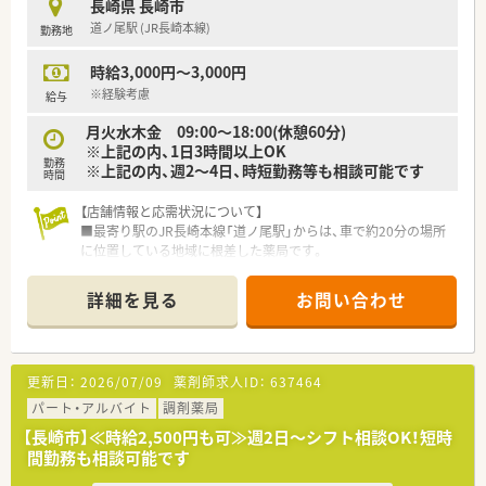
長崎県 長崎市
きる安定した職場環境が大きな特徴です。
道ノ尾駅 (JR長崎本線)
勤務地
■代表自らが現場の状況を把握し、スタッフが働きやすいよう積
極的にフォローする体制が整っています。
時給3,000円～3,000円
【求人情報について】
※経験考慮
給与
■給与は年俸制を採用しており、ご経験に応じて年収600万円か
月火水木金 09:00～18:00(休憩60分)
ら648万円を想定している高待遇の求人です。
※上記の内、1日3時間以上OK
■調剤や監査、服薬指導といった保険調剤業務を主軸に、OTCの
勤務
※上記の内、週2～4日、時短勤務等も相談可能です
販売や相談対応などもお任せします。
時間
■専門職としてのスキルアップを支援するため、薬剤師会への加
入費用は法人が全額負担する制度があります。
【店舗情報と応需状況について】
■最寄り駅のJR長崎本線「道ノ尾駅」からは、車で約20分の場所
に位置している地域に根差した薬局です。
■応需科目は内科と循環器科が中心で、門前クリニックからの処
方箋が全体の約70%を占めています。
詳細を見る
お問い合わせ
■1日の処方箋枚数は平均50枚から60枚程度で、薬剤師2名と事
務員2名で対応する人員体制です。
【募集背景と求める人物像について】
更新日：
2026/07/09
薬剤師求人ID：
637464
■今回は、常勤薬剤師1名の退職に伴う欠員補充が目的であり、
即戦力として活躍できる方を募集します。
パート・アルバイト
調剤薬局
■調剤薬局での実務経験が1年以上あり、患者様やスタッフと円
【長崎市】≪時給2,500円も可≫週2日～シフト相談OK！短時
滑なコミュニケーションが取れる方を求めています。
間勤務も相談可能です
■地域医療に貢献したいという想いを持ち、患者様一人ひとりに
寄り添った丁寧な対応ができる方を歓迎します。