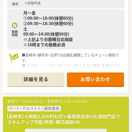
※経験考慮
給与
月～金
①09:00～18:00(休憩60分)
②09:30～18:30(休憩60分)
土
勤務
09:00～14:00(休憩00分)
時間
※上記より日数曜日応相談
※16時までの勤務必須
■長崎市・諫早市・近郊で8店舗を展開しているチェーン薬局で
す。
■コーポレート・スローガンとして「よりそい薬局」を掲げてい
ます。
■経営層も若い方が多く、短期でのキャリアアップも可能です。
詳細を見る
お問い合わせ
■時代により変わる社会のニーズをしっかりと捉え、新しい技術
や働きやすい制度を取り入れようと考えています。
■外部、社内勉強会、ＷＥＢを利用した認定薬剤師取得支援等、
教育関係に力を入れております。
更新日：
2026/06/22
薬剤師求人ID：
656098
■将来独立したい薬剤師の方の支援サポートも行っており、経営
について学びたい方にもお勧めです。
パート・アルバイト
調剤薬局
■産休育休や時短勤務など性別問わずキャリアップできる職場
【長崎市】≪時給2,500円も可≫最寄駅徒歩5分/病院門前で
環境が整っています。
スキルアップ可能/時間・曜日相談OK