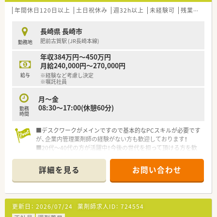
年間休日120日以上
土日祝休み
週32h以上
未経験可
残業なし(ほぼなし含む)
長崎県 長崎市
肥前古賀駅 (JR長崎本線)
勤務地
年収384万円～450万円
月給240,000円～270,000円
給与
※経験など考慮し決定
※嘱託社員
月～金
08:30～17:00(休憩60分)
勤務
時間
■デスクワークがメインですので基本的なPCスキルが必要です
が、企業内管理薬剤師の経験がない方も歓迎しております！
■20代～40代の方が活躍中！今後の世代を担って頂ける方を歓
迎！
詳細を見る
お問い合わせ
＼こんなお仕事です／
薬剤師職として事務的・学術的な立場から支店全体をサポート頂
くポジションになります。
・薬事関連業務(保健所への届出業務、お得意先の許可状況)
更新日：
2026/07/24
薬剤師求人ID：
724554
・品質管理業務(医薬品の温度管理、期限管理、衛生管理)