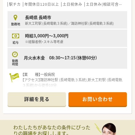
■会社として電子薬歴や自動一包化機械、インターネット発注シ
駅チカ
年間休日120日以上
土日祝休み
土日休み(相談可含む)
週休
ステム等の機械化を推進しております。
■ワークライフバランスを大事にしている企業です。
長崎県 長崎市
■ご年齢問わず活躍できる環境がございます。
新大工町駅 (長崎電軌３系統)／諏訪神社駅 (長崎電軌３系統)
勤務地
■ドクターとの関係性を大事にされており、相互に理解のある環
境です。
時給3,000円～3,000円
■福利厚生も充実しており、業務上必要な図書を購入する際の購
入補助などもご利用頂けます。
※経験者例・スキル等考慮
給与
■歓送迎会や忘年会などの社内行事の実施など、社内の交流も多
くございます。
月火水木金 08:30～17:15（休憩60分）
■新卒や未経験の方は3ヶ月から半年で1人立ちできるスケジュ
勤務
ールで指導がございます。
時間
【業 種】一般病院
【アクセス】諏訪神社駅 (長崎電軌３系統),新大工町駅 (長崎電軌
３系統)から徒歩10分
【契約期間】2・3ヶ月更新～最大2026年12月末まで予定
【想定時給】3,000～3,000円
詳細を見る
お問い合わせ
【勤務時間】月火水木金 08:30～17:15（休憩60分）
【応需科目】総合科目
【業務内容】調剤（内服・外用・注射の払出）、持参薬の鑑別、疑義照
会対応等
【人員体制】薬剤師 常勤12名 パート1名 助手1名
わたしたちがあなたの条件にぴった
※男女比：女性割合が7～8割です
りの職場をお探しします。