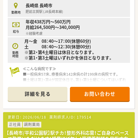
長崎県 長崎市
【求人情報について】
肥前古賀駅 (JR長崎本線)
勤務地
■時給2,000円～2,5000円の間で経験に応じてご提示となりま
す。
年収438万円～560万円
■認定薬剤師の更新費用を会社が全額負担するなど、スキルアッ
月給264,500円～340,000円
プを目指す社員を金銭面でもサポートします。
給与
※経験考慮
月～金 08：40～17：00(休憩60分)
土 08：40～12：30(休憩00分)
※第2・第4土曜日は休日となります。
勤務
時間
※第1・第3土曜はいずれかを休日となります。
≪こんな病院です≫
■一般病床57床、療養病床142床病の計199床の病院です。
■土曜は第2・第4が固定休日で、第1・第3土曜についてはいずれ
かがお休みとなりますので、土曜は月に1回となります。
詳細を見る
お問い合わせ
【施設情報と応需状況について】
■長崎県長崎市に立地する病院で、最寄りの肥前古賀駅からは車
で約5分です。内科、外科、整形外科、脳外科、循環器科、泌尿器
科、透析内科など幅広い診療科に対応しています。常勤薬剤師2
更新日：
2026/06/18
薬剤師求人ID：
179514
名と調剤助手2名が勤務しており、医薬品の採用品目数は902品
目です。
正社員
調剤薬局
■場所としては山奥にあり、病院までの道も坂が多いため運転に
【長崎市/平和公園駅】駅チカ！整形外科応需！ご自身のペース
不安がある方は送迎バスを利用する方が良いかもしれません(送