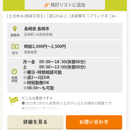
検討リストに追加
【法人特徴について】
■調剤薬局の運営に加え、OTCや日用品も取り扱い、地域住民の
土日休み(相談可含む)
週32h以上
未経験可
ブランク可
Ｗワーク可
健康を多角的に支える薬店を目指しています。
■スタッフの定着率が非常に高く、腰を据えて長く働くことがで
長崎県 長崎市
きる安定した職場環境が大きな特徴です。
長崎駅 (JR長崎本線)
勤務地
■代表自らが現場の状況を把握し、スタッフが働きやすいよう積
極的にフォローする体制が整っています。
時給2,000円～2,500円
【求人情報について】
経験者例
給与
■時給3,000円のパート募集です
月～金 09：00～18：30(休憩60分)
■調剤や監査、服薬指導といった保険調剤業務を主軸に、OTCの
土 09：00～13：00(休憩00分)
販売や相談対応などもお任せします。
※曜日・時間相談可能
■専門職としてのスキルアップを支援するため、薬剤師会への加
※週2～3日OK
勤務
入費用は法人が全額負担する制度があります。
時間
※時短勤務OK
※08:30～も可能
≪こんな薬局です≫
●2025年1月から産育休入る方がいるため補充の募集です
●長崎駅から車で19分
●胃腸外科と眼科の2つのクリニックから主に応需しておりま
す。
詳細を見る
お問い合わせ
●一包化はほとんどありません
●まずはピッキングから始めて投薬になります