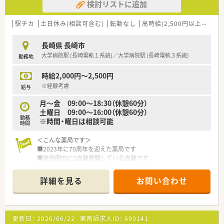
検討リストに追加
駅チカ
土日休み(相談可含む)
転勤なし
高時給(2,500円以上)
大手
長崎県 長崎市
大学病院駅 (長崎電軌１系統)／大学病院駅 (長崎電軌３系統)
勤務地
時給2,000円～2,500円
※経験考慮
給与
月～金 09:00～18:30（休憩60分）
土曜日 09:00～16:00（休憩60分）
勤務
※時間・曜日は相談可能
時間
＜こんな薬局です＞
■2023年に70周年を迎えた薬局です
■徒歩圏内に2店舗展開している店舗です
■電停 大学病院前駅から徒歩5分に位置します
■大学病院前の総合門前薬局です。
詳細を見る
お問い合わせ
■門前の大学病院は特定機能病院として、重症な疾患を中心に受
付されているため、完全予約制＆紹介状がないと受診できないた
め、枚数が多くなることはありません
更新日：
2026/06/22
薬剤師求人ID：
690141
＜業務内容＞