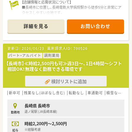
【店舗情報と応需状況について】
■会社全体で電子薬歴や自動一包化機械などの最新設備を導入し、業務効率化
■長崎市に位置し、長崎電軌大学病院駅から徒歩5分と非常にア
力に推進しています。
クセスしやすい立地です。
■経営陣は現場の意見を尊重し、年齢を問わず定年後も長く安心して就業でき
■大学病院前の総合門前薬局であり、1日70枚程度の処方箋に応
境を整えております。
需しています。
詳細を見る
お問い合わせ
■薬剤師は常勤3名、午前パート1名、事務員3名体制で、協力して
【職場環境と雰囲気】
業務に取り組んでいます。
■幅広い年齢層のスタッフが活躍しており、忘年会や歓送迎会などの社内行事
■若いスタッフも多く活気があります
流が行われています。
■2023年に70周年を迎えた薬局です
■社長や経営陣との距離が近く、現場の声を直接届けやすいアットホームで風
更新日：
2026/06/23
薬剤師求人ID：
700526
■完全週休2日制が魅力の薬局です。メリハリをつけた勤務が可
土が根付いております。
能です。
パート・アルバイト
■忙しい時間帯も多いですが、スタッフ同士で助け合いながら、常に前向きな
調剤薬局
に取り組んでいます。
【長崎市】≪時給2,500円も可≫週3日～、1日4時間～シフト
【募集背景と求める人物像について】
相談OK！無理なく勤務できる環境です
■今回の募集は増員のためであり、新たな仲間を迎え入れ、体制
【想定されるモデル年収】
をさらに強化したいと考えています。
■プライベートの時間をしっかり確保できる月8休制を選択した場合、年収500
検討リストに追加
■多岐にわたる応需科目の処方箋に対応できる、学習意欲の高い
が目安となります。
方を歓迎しています。
■しっかりと収入を得たい方向けの4週6休制を選択した場合は、年収550万円
■患者様一人ひとりに丁寧な服薬指導を行い、地域医療に貢献し
デル年収です。
新卒可
残業なし(ほぼなし含む)
転勤なし
車通勤可
積雪なし
教
たい方を募集します。
■これまでのご経験や特別なスキルをお持ちの方であれば、最大で年収750万
可能な求人です。
長崎県 長崎市
【求人情報について】
道ノ尾駅 (JR長崎本線)
勤務地
■経験を考慮し、年収500万円から600万円が可能であり、高収
入を目指せます。
時給2,200円～2,500円
■住宅手当は20,000円から50,000円、家族手当は1人目10,000
円と手厚く支給されます。
※経験考慮
給与