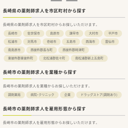
■年間休日は109日と多く、月の休みは9日ほどございます。
■「子育てサポート企業」として、厚生労働大臣の認定を受けた
長崎県の薬剤師求人を市区町村から探す
証でかつ継続的な促進をしている「プラチナくるみんマーク」の
認定を受けております。
長崎県の薬剤師求人を市区町村からお探しいただけます。
■全店舗「調剤・監査・投薬」の流れのルールが統一されているた
めヘルプや異動の際も勤務しやすい環境です。
長崎市
佐世保市
島原市
諫早市
大村市
平戸市
■パートの方も勤務実績に準じて法定通りの有給休暇がござい
ます。
松浦市
対馬市
壱岐市
五島市
西海市
雲仙市
南島原市
西彼杵郡長与町
西彼杵郡時津町
＜学べる研修制度＞
■外来がん認定薬剤師や漢方専門薬剤師も在籍しています。
東彼杵郡東彼杵町
北松浦郡佐々町
南松浦郡新上五島町
■外来がん認定、糖尿病や在宅をケアする専門薬剤師を育てるプ
ロジェクトを開始し、勉強会や社内研修、学会参加、病院研修な
ど、様々な活動を行っています。
長崎市の薬剤師求人を業種から探す
■オンラインにて朝8:00～8:15から30分実施。家事や通勤中な
ど「ながら研修」で参加が可能です。
長崎市の薬剤師求人を業種からお探しいただけます。
■外来がん専門薬剤師2名による薬剤師を鍛える「マッスル研
修」、専属薬剤師による「漢方研修」、各店舗持ち回りで実施する
調剤薬局
病院・クリニック
企業
ドラッグストア(調剤あり)
「専門科目研修」などがあります。
長崎市の薬剤師求人を雇用形態から探す
長崎市の薬剤師求人を雇用形態からお探しいただけます。