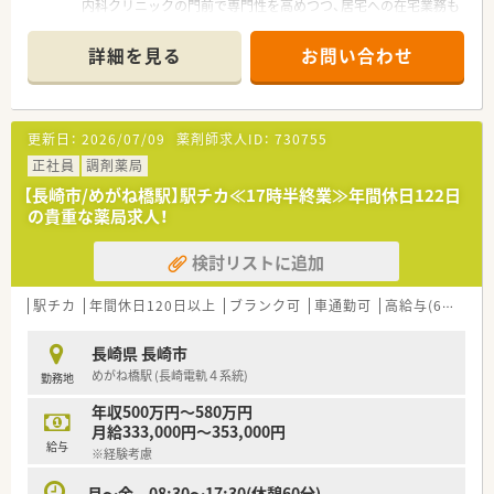
内科クリニックの門前で専門性を高めつつ、居宅への在宅業務も
経験できます。将来的に管理薬剤師を目指す方なら、年収600万
円のご相談も可能です。
詳細を見る
お問い合わせ
＊------------------------------------------＊
【店舗情報と応需状況について】
■最寄り駅から車で10分ほどの場所に位置する、1日70枚から
更新日：
2026/07/09
薬剤師求人ID：
730755
80枚ほどの処方箋を応需する調剤薬局です。
■隣接する内科クリニックの門前薬局として、専門性の高い内科
正社員
調剤薬局
領域の処方箋をメインに応需しています。
【長崎市/めがね橋駅】駅チカ≪17時半終業≫年間休日122日
■外来調剤に加えて居宅への在宅業務にも対応しており、地域医
の貴重な薬局求人！
療に密着した幅広い経験が積める環境です。
検討リストに追加
【法人特徴について】
■九州エリアにおいて複数の店舗を展開しており、地域に密着し
た安定感のある薬局運営を行っている会社です。
駅チカ
年間休日120日以上
ブランク可
車通勤可
高給与(600万円以上)
■社長自らも薬剤師の資格を持っており、現場の状況や業務の大
変さを深く理解してくれる安心感があります。
長崎県 長崎市
■会社全体で残業時間の削減に積極的に取り組んでおり、スタッ
めがね橋駅 (長崎電軌４系統)
勤務地
フの働きやすさや環境改善を重視しています。
年収500万円～580万円
【想定されるキャリアイメージ】
月給333,000円～353,000円
■内科門前での勤務を通じて専門的な知識を深め、地域医療の第
給与
※経験考慮
一線で活躍できる薬剤師へと成長できます。
■在宅業務の経験を積むことで、今後の超高齢社会においてより
月～金 08:30～17:30(休憩60分)