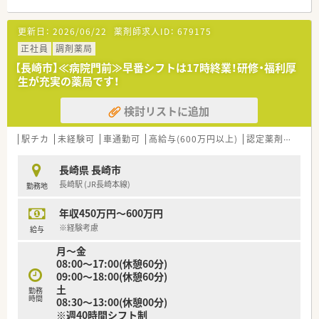
り、日々の通勤負担が少なく働きやすい調剤薬局です。
■眼科や精神科をはじめ、内科や消化器科など非常に多岐にわた
更新日：
2026/06/22
薬剤師求人ID：
679175
る科目の処方箋を応需している店舗となっております。
■1日あたりの処方箋応需枚数は40枚から50枚程度であり、患者
正社員
調剤薬局
様一人ひとりにしっかりと時間をかけて対応できます。
【長崎市】≪病院門前≫早番シフトは17時終業！研修・福利厚
生が充実の薬局です！
【法人特徴について】
■長崎県と福岡県を中心に複数の店舗を展開しており、今後も福
検討リストに追加
岡エリアなどでの新規開局を予定している成長企業です。
■代表自身が薬剤師であることから現場への理解が非常に深く、
医師の開業支援等も行っているため経営基盤が安定していま
駅チカ
未経験可
車通勤可
高給与(600万円以上)
認定薬剤師取得支援あり
す。
■会社全体として残業時間を減らすための労務管理が徹底され
長崎県 長崎市
ており、従業員が心身ともに健康で長く働ける環境です。
長崎駅 (JR長崎本線)
勤務地
【職場環境と雰囲気】
年収450万円～600万円
■現在は正社員1名とパート従業員3名が在籍しており、お互い
に助け合いながら業務を進めるチームワークの良さが魅力で
※経験考慮
給与
す。
月～金
■代表が現場の状況をよく理解しているためスタッフ間の風通
08:00～17:00(休憩60分)
しも良く、困りごとがあればすぐに相談できる温かい雰囲気で
09:00～18:00(休憩60分)
す。
土
勤務
■処方箋の応需枚数が落ち着いているため、焦ることなくご自身
時間
08:30～13:00(休憩00分)
のペースで業務に取り組める穏やかな環境が広がっております。
※週40時間シフト制