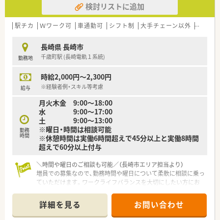
検討リストに追加
ど、手厚い福利厚生が整っています。
【勤務実態について】
駅チカ
Ｗワーク可
車通勤可
シフト制
大手チェーン以外
在宅
■平日の営業時間は17時30分までとなっており、終業後のプラ
イベートな時間も大切にできます。
長崎県 長崎市
■始業前の準備にかかる10分間も残業代として支給するなど、
千歳町駅 (長崎電軌１系統)
勤務地
労務管理が徹底されたクリーンな職場です。
■本人の希望を第一に考えており、都道府県をまたぐような転居
時給2,000円～2,300円
を伴う異動は原則として発生しません。
※経験者例・スキル等考慮
給与
月火木金 9:00～18:00
水 9:00～17:00
土 9:00～13:00
※曜日・時間は相談可能
勤務
時間
※休憩時間は実働6時間超えで45分以上と実働8時間
超えで60分以上付与
＼時間や曜日のご相談も可能／（長崎市エリア担当より）
増員での募集なので、勤務時間や曜日について柔軟に相談に乗っ
ていただけます。ワークライフバランスを大切にしたい方にお
すすめですよ。
詳細を見る
お問い合わせ
【店舗情報と応需状況について】
■千歳町駅から徒歩1分という非常にアクセスの良い場所にあ