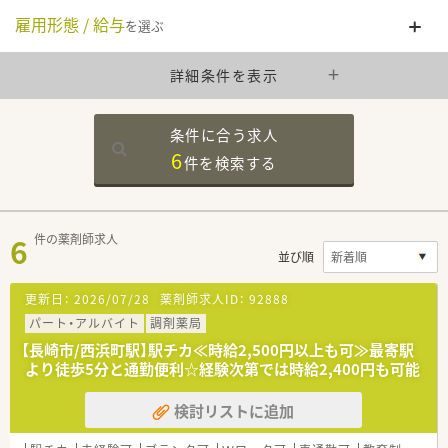
雇用形態 / 給与
を選ぶ
詳細条件を表示
条件に合う求人
6
件を
検索する
6
件の薬剤師求人
並び順
更新日：
2026/07/28
薬剤師求人ID：
92888
パート・アルバイト
調剤薬局
【長崎市/西浜町駅】駅チカ≪時給2,500円以上も可≫最寄駅
より徒歩5分と通勤便利☆経験次第では時給2,400円も可能
検討リストに追加