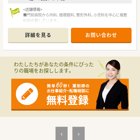
【こんな方が活躍中】
<店舗情報>
■ワークライフバランスを大切にしながら、勤務時間の相談制度
■門前病院から内科、循環器科、整形外科、小児科を中心に複数
を活用してご家庭と仕事を上手に両立させている方が活躍中で
科目応需しています。
す。
■薬剤師は1～1.5名体制です。
■眼科や精神科など幅広い診療科目からの処方箋に触れること
■施設在宅も行っており学べる環境です。
で、常に自己研鑽に励みながらスキルアップを目指す方が活躍中
詳細を見る
お問い合わせ
■近隣店舗と一緒にシフトを組んでおり、お休みも取得しやすい
です。
職場です。
■患者様一人ひとりのお話をじっくりと伺い、居宅への訪問時に
も優しく寄り添いながらきめ細やかな対応ができる方が活躍中
＜こんな会社です＞
です。
■今後の業界の方向性を見据えた先進性のある企業です。「ダイ
わたしたちがあなたの条件にぴった
レクトテレフォン」「トレーシングレポート」「24Hお薬電話相
りの職場をお探しします。
談」「過誤防止システム全店導入」「ローソンと併設した店舗作
り」等対物から対人業務への移行、また処方箋だけに頼らない薬
局作りを行っております。
■薬局としてだけでなく色んな角度から地域に貢献すべく、福祉
事業や保育園などの事業も行っております。
■社員は約600名、うち薬剤師は約200名、平均年齢37～38歳で7
割が女性です。女性の役職者が30%在籍しています。
＜長く働ける環境作り＞
■結婚・出産・育児において様々な休暇・祝金制度を設けておりま
す。
■全社員リフレッシュ休暇で年1回、連続5日間の休暇取得が可
能です。