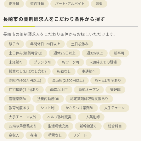
正社員
契約社員
パート・アルバイト
派遣
長崎市の薬剤師求人をこだわり条件から探す
長崎市の薬剤師求人をこだわり条件からお探しいただけます。
駅チカ
年間休日120日以上
土日祝休み
土日休み(相談可含む)
週休2.5日以上
週32h以上
新卒可
未経験可
ブランク可
Ｗワーク可
~18時までの職場
残業なし(ほぼなし含む)
転勤なし
車通勤可
高給与(600万円以上)
高時給(2,500円以上)
寮・借上社宅あり
住宅補助(手当)あり
60歳以上可
新規オープン
管理職
管理薬剤師
扶養内勤務OK
認定薬剤師取得支援あり
教育制度あり
シフト制
かかりつけ薬剤師
大手チェーン
大手チェーン以外
ヘルプ体制充実
一人薬剤師
22時以降勤務あり
生活環境充実
新幹線近く
総合科目
高収入
在宅
積雪なし
リゾート