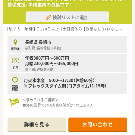
整備支援、事務業務の募集です！
【法人特徴について】
■福岡県と長崎市に密着して店舗を展開しており、地域医療への
検討リストに追加
貢献を大切にしている法人です。
■患者様との信頼関係を重視し、在宅医療など地域の健康を多角
的にサポートしています。
駅チカ
年間休日120日以上
土日祝休み
残業なし(ほぼなし含む)
高
■スタッフ同士の仲が良く、アットホームで風通しの良い職場環
境作りに力を入れています。
長崎県 長崎市
桜町駅 (長崎電軌３系統)
勤務地
【求人情報について】
■管理薬剤師の募集であり、これまでのご経験やスキルを考慮し
年収380万円～600万円
て給与等が決定されます。
月給230,000円～365,000円
■年収は600万円から最大650万円まで相談可能となっており、
給与
※年齢、経験を考慮
高待遇が期待できる求人です。
■定年は65歳までとなっており、再雇用制度もあるため長期的
月火水木金 9:00～17:30（休憩60分）
に安心して就業できる環境です。
※フレックスタイム制（コアタイム11-15時）
勤務
時間
＜求められるご経験＞
■SMO業界でSMA実務経験が2年以上ある方
＜担当業務について>
■SMA業務
詳細を見る
お問い合わせ
治験実施施設(病院・クリニック等)に対し、実施のための各種折
衝や環境整備支援、事務業務などを担当していただきます。