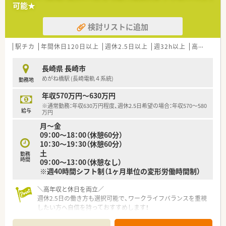
の運営などで業界全体の成長を支援しています。
可能★
■現場の意見を尊重するボトムアップの経営方針で、ノルマに追
われず働きやすい環境が特徴です。
検討リストに追加
■退職金制度はもちろん、財形貯蓄や401k確定拠出年金制度な
ど、手厚い福利厚生が整っています。
駅チカ
年間休日120日以上
週休2.5日以上
週32h以上
高給与(600万円以上)
【勤務実態について】
■平日の営業時間は17時30分までとなっており、終業後のプラ
長崎県 長崎市
イベートな時間も大切にできます。
めがね橋駅 (長崎電軌４系統)
勤務地
■始業前の準備にかかる10分間も残業代として支給するなど、
労務管理が徹底されたクリーンな職場です。
年収570万円～630万円
■本人の希望を第一に考えており、都道府県をまたぐような転居
※通常勤務：年収630万円程度、週休2.5日希望の場合：年収570～580
を伴う異動は原則として発生しません。
給与
万円
月～金
09：00～18：00（休憩60分）
10：30～19：30（休憩60分）
土
勤務
時間
09：00～13：00（休憩なし）
※週40時間シフト制（1ヶ月単位の変形労働時間制）
＼高年収と休日を両立／
週休2.5日の働き方も選択可能で、ワークライフバランスを重視
したい方へ自信を持っておすすめします！
【店舗情報と応需状況について】