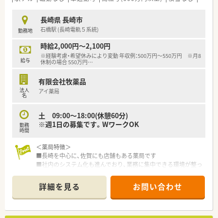
健康を多角的に支える薬店を目指しています。
■スタッフの定着率が非常に高く、腰を据えて長く働くことがで
長崎県 長崎市
きる安定した職場環境が大きな特徴です。
石橋駅 (長崎電軌５系統)
勤務地
■代表自らが現場の状況を把握し、スタッフが働きやすいよう積
極的にフォローする体制が整っています。
時給2,000円～2,100円
※経験考慮・希望休みにより変動 年収例：500万円～550万円 ※月8
【求人情報について】
給与
休制の場合 550万円
…
■給与は年俸制を採用しており、ご経験に応じて年収600万円か
ら648万円を想定している高待遇の求人です。
有限会社牧薬品
■調剤や監査、服薬指導といった保険調剤業務を主軸に、OTCの
法人
アイ薬局
販売や相談対応などもお任せします。
名
■専門職としてのスキルアップを支援するため、薬剤師会への加
入費用は法人が全額負担する制度があります。
土 09:00～18:00(休憩60分)
※週1日の募集です。WワークOK
勤務
時間
＜薬局特徴＞
■長崎を中心に、佐賀にも店舗もある薬局です
■社内のシステム化も進んでおり、業務に集中できる環境が整っ
ております。
■総合病院の門前で多科目応需のため、スキルアップが出来る環
詳細を見る
お問い合わせ
境です。
■総合病院の処方箋をメインに応需しており、無菌調剤室を備え
て365日開業しています。
■総合病院の門前で疑義照会も薬剤部を通して行っているため、