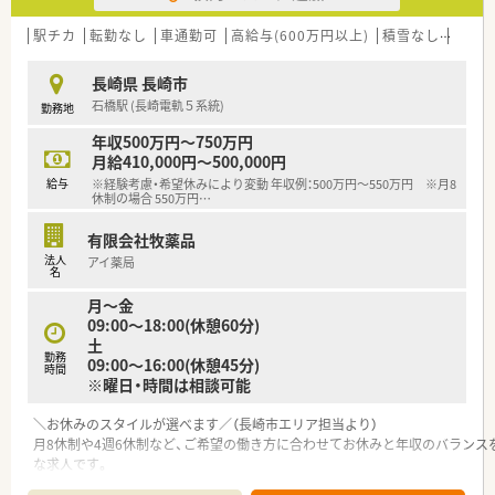
【求人情報について】
■経験を考慮し、年収480万円から600万円が可能であり、高収
駅チカ
転勤なし
車通勤可
高給与(600万円以上)
積雪なし
教育
入を目指せる求人です。
■最寄りの駅から徒歩3分と非常に近く、公共交通機関での通勤
長崎県 長崎市
も便利な好立地です。
石橋駅 (長崎電軌５系統)
勤務地
■地域手当が月10万円支給されるなど、福利厚生が充実してお
り安心して働けます。
年収500万円～750万円
月給410,000円～500,000円
【勤務実態について】
給与
※経験考慮・希望休みにより変動 年収例：500万円～550万円 ※月8
■残業時間は月平均8時間以下と非常に少なく、プライベートの
休制の場合 550万円
…
時間を十分に確保できます。
■日祝が固定休日で、その他シフトによる週休2日制なので、年
有限会社牧薬品
間休日も確保されています。
法人
アイ薬局
■18時までの終業時間なので、仕事後の時間も充実させること
名
が可能です。
月～金
09:00～18:00(休憩60分)
土
勤務
09:00～16:00(休憩45分)
時間
※曜日・時間は相談可能
＼お休みのスタイルが選べます／（長崎市エリア担当より）
月8休制や4週6休制など、ご希望の働き方に合わせてお休みと年収のバランス
な求人です。
＊------------------------------------------＊