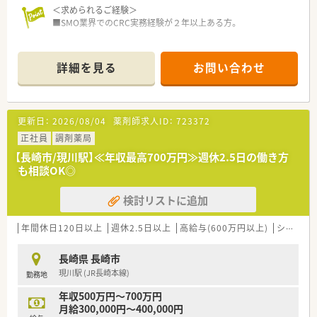
■内科・消化器科・呼吸器科など多数科目を応需しています。
＜求められるご経験＞
OTC販売のスキルも身に着けることが出来る職場です。
■SMO業界でのCRC実務経験が２年以上ある方。
■残業も少なく、プライベートの時間を確保出来ます。
＜担当業務について>
■治験コーディネーター業務
詳細を見る
お問い合わせ
医療機関が実施する治験業務をサポートするお仕事です。
（代表的な業務内容）
・被験者である患者さんへの治験内容説明補助
・患者さんのケア・相談対応
更新日：
2026/08/04
薬剤師求人ID：
723372
・治験担当医師の補助
・院内スタッフとの調整
正社員
調剤薬局
・検査・投薬スケジュールの調整
【長崎市/現川駅】≪年収最高700万円≫週休2.5日の働き方
・治験で得られるデータ管理 等
も相談OK◎
＜こんな職場環境です＞
検討リストに追加
■最寄駅から徒歩3分の立地にあり、周辺には市役所などがある
オフィス街での勤務です。
■飲食店やコンビニなども多くございますので、お昼休憩時も大
年間休日120日以上
週休2.5日以上
高給与(600万円以上)
シフト制
変便利な環境です。
■フレックス制度を導入しておりますのでワークライフバラン
長崎県 長崎市
スを実現できる環境です。
現川駅 (JR長崎本線)
勤務地
■困ったときは先輩や上司から手厚くサポートを頂ける環境で
す。
年収500万円～700万円
■CRCは疾病を抱えた患者様やそれを治療しようと奮闘する医
月給300,000円～400,000円
師やスタッフなど携わる相手が多いです。