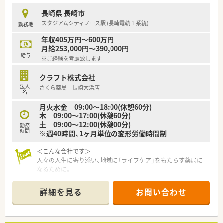
しい一生を全うする一助となるよう、『ヒトの一生』への寄与を
おり、少人数ならではのチームワークの良さが魅力の職場です。
目指します。
長崎県 長崎市
■代表が薬剤師出身であることから現場の意見が経営に届きや
■長年高めてきた倫理観を礎に、時代のニーズに柔軟に対応する
スタジアムシティノース駅 (長崎電軌１系統)
勤務地
すく、風通しの良いアットホームな雰囲気が広がっております。
姿勢と新たな価値を創造していくフロンティア精神を持つ集団
■スタッフ同士が助け合いながら業務を進める社風であり、困っ
であり続けます。
年収405万円～600万円
たことがあればすぐに相談できる働きやすい環境が整っていま
■ヘルスケア業界の心髄ともいえる『生と命の追求・研究』それ
月給253,000円～390,000円
す。
が我々の使命です。当社の各事業部は、それぞれがLAB（研究室）
給与
※ご経験を考慮致します
として、ヘルスケア分野を事業化研究の視点から追求し、生を受
けたあらゆるライフスタイルの支援と維持に貢献してまいりま
クラフト株式会社
す。
法人
さくら薬局 長崎大浜店
名
月火水金 09:00～18:00(休憩60分)
木 09:00～17:00(休憩60分)
土 09:00～12:00(休憩00分)
勤務
時間
※週40時間、1ヶ月単位の変形労働時間制
＜こんな会社です＞
人々の人生に寄り添い、地域に「ライフケア」をもたらす薬局に
なるために。
さくら薬局グループでは様々な取り組みとともに、患者さまひと
りひとりの人生に寄り添い、質の高い医療サービスを届ける薬剤
詳細を見る
お問い合わせ
師を求め育てています。
＜特徴・ポイントのご紹介＞