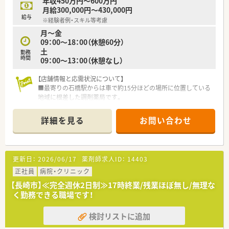
年収450万円～600万円
■住宅手当は20,000円から50,000円、家族手当は1人目10,000
月給300,000円～430,000円
円と手厚く支給されます。
給与
※経験者例・スキル等考慮
■駅チカで通勤に便利な好立地であり、プライベートに寄り添っ
月～金
た経営が魅力です。
09：00～18：00（休憩60分）
土
【勤務実態について】
勤務
時間
09：00～13：00（休憩なし）
■完全週休2日制が魅力で、メリハリをつけた勤務が可能であ
り、プライベートも充実できます。
【店舗情報と応需状況について】
■お盆は2日程度、ローテーションで交代でお休みを取得しま
■最寄りの石橋駅からは車で約15分ほどの場所に位置している
す。
地域に根差した調剤薬局です。
■年末年始は12月31日から1月3日までと長期休暇もしっかり取
■主な応需科目は内科と小児科となっており、1日の処方箋枚数
得できます。
は平均で60～70枚です。
■12月30日は指定有給日としてお休みなので、年末年始をより
詳細を見る
お問い合わせ
■薬剤師は常勤3名とパート1名が在籍しており、常に複数人体
長く過ごすことが可能です。
制で安心して業務に取り組めます。
【法人特徴について】
更新日：
2026/06/17
薬剤師求人ID：
14403
■長崎市内を中心に12店舗の調剤薬局を展開し、地域住民の健
康を支える重要な役割を担っています。
正社員
病院・クリニック
■患者様のあらゆるニーズに完璧に応えることを目標に、地域に
【長崎市】≪完全週休2日制≫17時終業/残業ほぼ無し/無理な
密着した薬局運営を行っています。
く勤務できる職場です！
■薬剤師一人ひとりが専門性を高められる環境を整え、スペシャ
リスト集団となることを目指します。
検討リストに追加
■認定薬剤師資格の取得や更新にかかる費用は、会社がその全額
を負担しスキルアップを支援します。