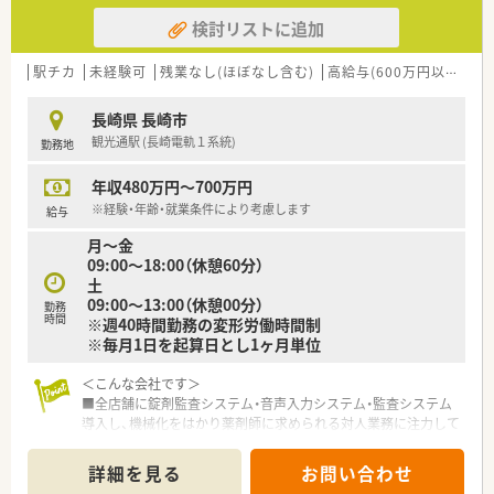
検討リストに追加
駅チカ
未経験可
残業なし(ほぼなし含む)
高給与(600万円以上)
積
長崎県 長崎市
観光通駅 (長崎電軌１系統)
勤務地
年収480万円～700万円
※経験・年齢・就業条件により考慮します
給与
月～金
09:00～18:00（休憩60分）
土
09:00～13:00（休憩00分）
勤務
時間
※週40時間勤務の変形労働時間制
※毎月1日を起算日とし1ヶ月単位
＜こんな会社です＞
■全店舗に錠剤監査システム・音声入力システム・監査システム
導入し、機械化をはかり薬剤師に求められる対人業務に注力して
おります。
■健康サポート薬局を2017年3店舗→2018年7月16店舗→2022
詳細を見る
お問い合わせ
年3月には50店舗へ拡大を予定しています。