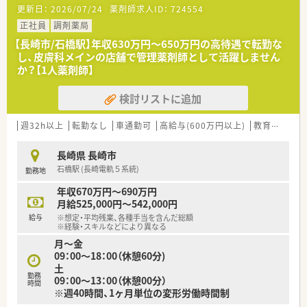
★薬剤師を守る独自システム
更新日：
2026/07/24
薬剤師求人ID：
724554
業務をサポートするために様々なシステムを独自開発していま
す。
正社員
調剤薬局
その一つが約20年前から導入され、進化を続けている調剤シス
【長崎市/石橋駅】年収630万円〜650万円の高待遇で転勤な
テム「SPITS」。
し、皮膚科メインの店舗で管理薬剤師として活躍しません
処方箋受付から一連の調剤業務を連動させ、業務効率化を図るほ
か？【1人薬剤師】
か、
調剤過誤防止機能を高め、患者様と働くスタッフを守っていま
検討リストに追加
す。
システム改修が必要な制度変更があった場合も、迅速に対応でき
る強みを生かしていきます。
週32h以上
転勤なし
車通勤可
高給与(600万円以上)
教育制度あり
★刷新された新規採用者研修
長崎県 長崎市
中途入社ならではの悩みを解消し、さくら薬局グループのビジョ
石橋駅 (長崎電軌５系統)
勤務地
ンや社内規定などをご案内。
同期入社の方との繋がりを踏まえ、『さくら薬局の薬剤師』とし
年収670万円～690万円
て、安心してキャリアをスタートいただくための研修です。
月給525,000円～542,000円
店舗OJT・フォローアップや通常の社内研修と絡めて中途入社専
給与
※想定・平均残業、各種手当を含んだ総額
門の体系的な研修をご用意。
※経験・スキルなどにより異なる
安心して飛び込める体制が整備されています。
月～金
09：00～18：00（休憩60分)
★業界トップクラスの認定薬局数と盤石化を図る組織体制
土
全店舗で地域連携薬局を目指している地域に根差した調剤薬局
勤務
09：00～13：00（休憩00分）
時間
です。
※週40時間、1ヶ月単位の変形労働時間制
がん診療連携拠点病院等との密な連携を行いつつ、より高度な薬