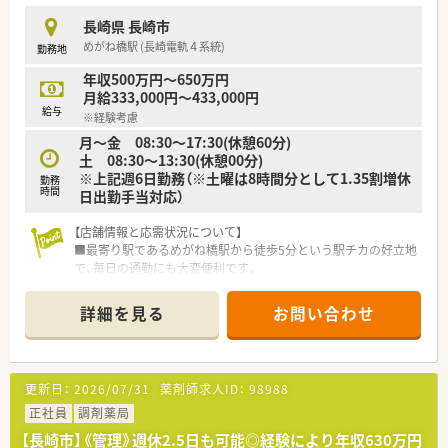
【こんな取り組みをしています】
■最新の電子薬歴や各種監査機材などを積極的に導入しており、
長崎県 長崎市
安心かつ効率的な業務フローを構築しています。
めがね橋駅 (長崎電軌４系統)
勤務地
■企業型確定拠出年金や財形貯蓄制度などを導入し、従業員の将
来に向けた資産形成を会社としてサポートします。
年収500万円～650万円
■現場で生じた問題に対しては専門の相談室が迅速に対応し、働
月給333,000円～433,000円
給与
きやすい環境づくりに全社で取り組んでおります。
※経験考慮
月～金 08:30～17:30(休憩60分)
土 08:30～13:30(休憩00分)
※上記週6日勤務（※土曜は8時間分として1.35割増休
勤務
時間
日出勤手当対応）
【店舗情報と応需状況について】
■最寄り駅であるめがね橋駅から徒歩5分という駅チカの好立地
で、毎日の通勤にも大変便利です。
■内科系を中心に複数の診療科を応需しており、1日の処方箋枚
数は平均25枚程度となっています。
詳細を見る
お問い合わせ
■在宅は個人宅3件と施設1件ございますが、施設は配達のみで
業務負担少なめです。
【法人特徴について】
更新日：
2026/07/31
薬剤師求人ID：
98988
■宮崎県を中心に福岡・長崎・島根・大阪に24店舗の調剤薬局を
チェーン展開している法人です。
正社員
調剤薬局
■「医薬品総合企業」をビジョンに掲げ、ボランタリーチェーン
【長崎市】《管理》週休2.5日も可能◎経験により年収630万円