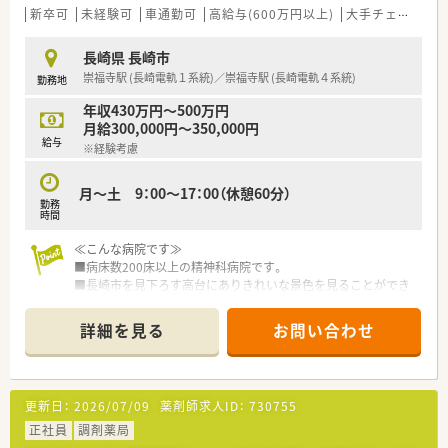
■法定の健康診断に加えて、胃カメラや乳がん検診といった手厚
新卒可
未経験可
車通勤可
高給与(600万円以上)
大手チェーン以外
い検査も会社負担で受診できます。
長崎県 長崎市
【職場環境と雰囲気】
崇福寺駅 (長崎電軌１系統)／崇福寺駅 (長崎電軌４系統)
勤務地
■経営層との距離が近く、社員一人ひとりの意見を積極的に取り
入れる風通しの良い職場環境です。
年収430万円～500万円
■若手からベテランまで幅広い世代のスタッフが在籍し、店舗間
月給300,000円～350,000円
のコミュニケーションも活発です。
給与
※経験考慮
■全店舗に緊急通報システムを導入済みで、定期的な訓練を行い
社員の安全確保を徹底しています。
月～土 9：00～17：00（休憩60分）
勤務
時間
≪こんな病院です≫
■病床数200床以上の精神科病院です。
■長崎市を見下ろす高台にありきれいな景色を見ることができ
ます。
詳細を見る
お問い合わせ
更新日：
2026/07/09
薬剤師求人ID：
730755
正社員
調剤薬局