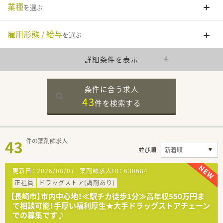
業種
を選ぶ
雇用形態 / 給与
を選ぶ
詳細条件を表示
条件に合う求人
43
件を
検索する
43
件の薬剤師求人
並び順
更新日：
2026/08/07
薬剤師求人ID：
630684
正社員
ドラッグストア(調剤あり)
【長崎市】市内中心地！≪駅チカ徒歩1分≫高年収550万円ま
で相談可能！手厚い福利厚生★大手ドラッグストアチェーン
での募集です♪