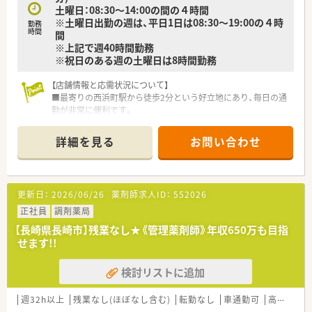
土曜日：08:30～14:00の間の４時間
※土曜日出勤の週は、平日1日は08:30～19:00の４時
勤務
時間
間
※上記で週40時間勤務
※祝日のある週の土曜日は8時間勤務
【店舗情報と応需状況について】
■最寄りの西浜町駅から徒歩2分という好立地にあり、毎日の通
勤が非常に便利です。
■総合科目で幅広い科目を1日平均100枚から120枚応需しま
す。
詳細を見る
お問い合わせ
■常勤3名とパート3名の薬剤師が在籍しており、手厚い人員体
制を整えています。
【募集背景と求める人物像について】
更新日：
2026/06/26
薬剤師求人ID：
552026
■調剤未経験の方も歓迎しており、新しい環境で意欲的に学びた
い方を求めています。
正社員
調剤薬局
■地域医療への貢献に関心が高く、患者様一人ひとりに寄り添え
【長崎県長崎市】残業なし★《管理薬剤師》年収650万も目指
る方が活躍できます。
せます!!
■将来的に需要が高まる在宅医療の分野で、積極的に経験を積み
たい方を歓迎します。
検討リストに追加
【法人特徴について】
■長崎市内に展開している地域密着型の薬局として、地域の健康
週32h以上
残業なし(ほぼなし含む)
転勤なし
車通勤可
高給与(600万円以上)
を支え続けています。