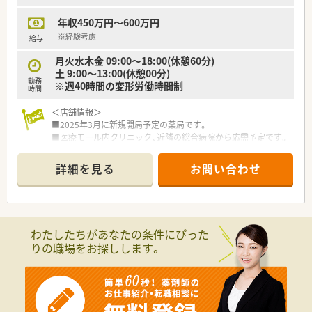
ワークを何よりも大切にする温かい社風です。
年収450万円～600万円
※経験考慮
給与
月火水木金 09:00～18:00(休憩60分)
土 9:00～13:00(休憩00分)
勤務
※週40時間の変形労働時間制
時間
＜店舗情報＞
■2025年3月に新規開局予定の薬局です。
■医療モール内クリニック、近隣の総合病院から応需予定です。
■処方箋1日70～100枚を想定しています。
■薬剤師2名+ヘルプにて余裕ある人員体制の予定です。
詳細を見る
お問い合わせ
■JR九州が長崎市の浦上駅前に建設中の12階建てビルに、飲食
店やクリニック、薬局などが集まった商業施設を2025年3月中旬
から順次開業されます。そこの1FにOPENします。
■医療モール内の2医療機関（耳鼻咽喉科、皮ふ科・アレルギー
科）から主に、その他周辺複数クリニックから応需予定です。
わたしたちがあなたの条件にぴった
また近隣の長崎原爆病院からの応需もあり幅広い科目に携わ
りの職場をお探しします。
ることが可能です。
■当店舗は人工知能（AI）を搭載した調剤ロボットが導入される
予定で、
機械での薬剤の入出庫管理を行うことできるため、
患者の待ち時間の短縮と業務の効率化を図ることが期待され