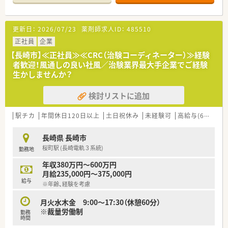
■女性活躍推進法に基づく基準適合厚生大臣より「えるぼし（最
高位の3段階目）」認定を取得しています。
■健康寿命を延ばす次世代ヘルスケア店舗の構築、サプリメント
更新日：
2026/07/23
薬剤師求人ID：
485510
バー・ヘルスケアラウンジ・ビューティーケアスタジオを設け、栄
養士・薬剤師・化粧品担当者が様々な視点からお客様の健康を管
正社員
企業
理しています。
【長崎市】≪正社員≫≪CRC（治験コーディネーター）≫経験
■チャレンジし、実績を残していければ様々なキャリアを広げて
者歓迎！風通しの良い社風／治験業界最大手企業でご経験
いけます。
生かしませんか？
リクルーターや、店舗開発、商品開発、新規プロジェクトなど活
躍できるフィールドは様々で、社内公募制度があり、自らチャン
検討リストに追加
スを掴むことができます。
＜充実した福利厚生＞
駅チカ
年間休日120日以上
土日祝休み
未経験可
高給与(600万円以上)
■福利厚生も大手ならではの手厚さです。
・入社2年目から7連休取得(ほぼ全員が取得しています)
長崎県 長崎市
■育児休業復帰率96％ 育児時短勤務は、お子さんが小学校6年
桜町駅 (長崎電軌３系統)
勤務地
生まで可能(1日6時間勤務)です。
■再雇用ライセンス制度 (退職後3年間であれば、同資格での再
年収380万円～600万円
入社可能）もございます。
月給235,000円～375,000円
■中途薬剤師の入社時研修は4日間(調剤での採用の場合は＋1日
給与
※年齢、経験を考慮
でレセコン研修)個別にフォローアップ面談も行っています。
月火水木金 9:00～17:30（休憩60分）
＜こんな薬局です＞
※裁量労働制
勤務
■最寄駅から徒歩1分とアクセス良好な立地です。商店街の中に
時間
あり周辺にはコンビニや飲食店も充実しております。