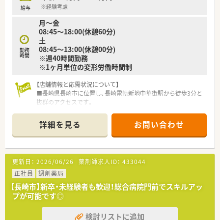
■19時までの終業で、残業はほぼ発生しないため、プライベート
※経験考慮
給与
の時間を確保しやすいです。
月～金
■日祝が固定休日で、その他シフトによる週休2日制なので、計
08:45～18:00(休憩60分)
画的に休暇を取得できます。
土
■夏季・年末年始休暇も十分に取得可能であり、リフレッシュし
08:45～13:00(休憩00分)
ながら長く働けます。
勤務
時間
※週40時間勤務
※1ヶ月単位の変形労働時間制
【店舗情報と応需状況について】
■長崎県長崎市に位置し、長崎電軌新地中華街駅から徒歩3分と
抜群のアクセスです。
■呼吸器科、内科、循環器科、精神科、心療内科と幅広い科目を1
日60枚応需しています。
詳細を見る
お問い合わせ
■薬剤師は常勤2名、事務員2名体制で、落ち着いて業務に集中で
きる環境です。
【募集背景と求める人物像について】
更新日：
2026/06/26
薬剤師求人ID：
433044
■今回は欠員補充のための募集であり、新しい仲間を迎え、体制
強化を図りたいと考えています。
正社員
調剤薬局
■地域医療への貢献に意欲を持ち、患者様に寄り添った丁寧な服
【長崎市】新卒・未経験者も歓迎！総合病院門前でスキルアッ
薬指導ができる方を歓迎します。
プが可能です◎
■幅広い診療科目の知識を深め、自身のスキルアップを目指した
い方を募集しています。
検討リストに追加