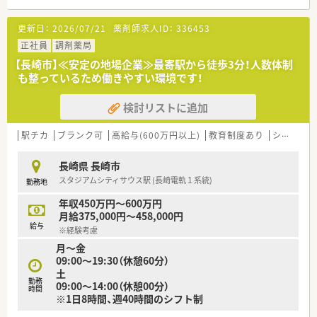
（代表的な業務内容）
・治験実施施設の医師への案件打診
更新日：
2026/07/21
薬剤師求人ID：
336453
・契約書作成、締結
・CRCの勉強会や治験実施施設での説明会の調整
正社員
調剤薬局
・安全性等を審議する専門委員会(IRB)への対応支援
【長崎市】≪安定の地場企業≫最寄駅から徒歩3分！人数体制
・その他資料作成支援、必須文書作成～保管 等
も整っているため働きやすい環境です！
＜こんな職場環境です＞
検討リストに追加
■最寄駅から徒歩3分の立地にあり、周辺には市役所などがある
オフィス街での勤務です。
■飲食店やコンビニなども多くございますので、お昼休憩時も大
駅チカ
ブランク可
高給与(600万円以上)
教育制度あり
シフト制
変便利な環境です。
■フレックス制度を導入しておりますのでワークライフバラン
長崎県 長崎市
スを実現できる環境です。
スタジアムシティサウス駅 (長崎電軌１系統)
勤務地
■SMO業界でSMA実務経験が2年以上ある方の募集ですが、困っ
たときや先輩や上司から手厚くサポートを頂ける環境です。
年収450万円～600万円
■CRCは疾病を抱えた患者様やそれを治療しようと奮闘する医
月給375,000円～458,000円
師やスタッフなど携わる相手が多いです。
給与
※経験考慮
■現在治療法がなく苦しんでいる患者様に対して薬を届けるこ
月～金
とや最前線で治療にあたる医師やスタッフのサポートを行うや
09:00～19:30（休憩60分）
りがいのある業務です。
土
勤務
09:00～14:00（休憩00分）
＜充実した研修制度＞
時間
※1日8時間、週40時間のシフト制
■入社時には、同期入社者とともに2週間弱、東京本社にて集合
研修を行います。会社のことや業務を遂行する上で必要な法令