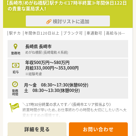
【長崎市/めがね橋駅】駅チカ≪17時半終業≫年間休日122日
の貴重な薬局求人！
検討リストに追加
駅チカ
年間休日120日以上
ブランク可
車通勤可
高給与(600万円以上)
長崎県 長崎市
めがね橋駅 (長崎電軌４系統)
勤務地
年収500万円～580万円
月給333,000円～353,000円
給与
※経験考慮
月～金 08:30～17:30(休憩60分)
土 08:30～13:30(休憩00分)
勤務
時間
＼17時30分終業の求人です／（長崎市エリア担当より）
終業時間が早いため、お仕事終わりの時間も大切にしたい方へ大
変おすすめの環境です。
＊------------------------------------------＊
詳細を見る
お問い合わせ
【店舗情報と応需状況について】