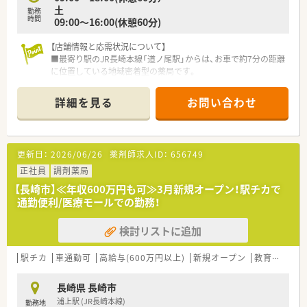
土
勤務
時間
09:00～16:00(休憩60分)
【店舗情報と応需状況について】
■最寄り駅のJR長崎本線「道ノ尾駅」からは、お車で約7分の距離
に位置している地域密着型の薬局です。
■主な応需科目は耳鼻科と皮膚科で、1日の平均処方箋枚数は45
枚から50枚程度となっております。
詳細を見る
お問い合わせ
■薬剤師は常勤1名とパート2名の計3名体制で、事務スタッフも
充実しており連携して業務を進めています。
【募集背景と求める人物像について】
更新日：
2026/06/26
薬剤師求人ID：
656749
■今回は、今後の体制強化とさらなる地域貢献を見据えた、薬剤
師の欠員補充のための募集となっております。
正社員
調剤薬局
■チームワークを大切に考え、周囲のスタッフと協力しながら前
【長崎市】≪年収600万円も可≫3月新規オープン！駅チカで
向きに業務に取り組める方を歓迎しております。
通勤便利/医療モールでの勤務！
■未経験の方や業務にブランクがある方も歓迎しており、丁寧な
指導を受けながら安心してスキルアップができます。
検討リストに追加
【職場環境と雰囲気】
■社長ご自身も管理薬剤師として現場に立っており、風通しが良
駅チカ
車通勤可
高給与(600万円以上)
新規オープン
教育制度あり
く何でも相談しやすいアットホームな職場です。
■スタッフの定着率が非常に高いことが特長で、安心して長期的
長崎県 長崎市
にキャリアを形成できる環境が魅力です。
浦上駅 (JR長崎本線)
勤務地
■女性スタッフが多く活躍しており、お互いに協力し合うチーム