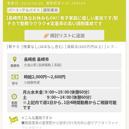
更新日：
2026/06/26
薬剤師求人ID：
598024
安心です。
■近隣にはコンビニやスーパーマーケット、生活用品店なども並
パート・アルバイト
調剤薬局
んでいるため通勤途中のお買い物にも便利な立地です。
【長崎市】急なお休みもOK!! 有子家庭に優しい薬局です/駅
チカで勤務ラクラク★定着率の高い調剤薬局です
＜こんな企業です＞
■長崎市内に5店舗展開。1953創業の老舗の薬局です。
検討リストに追加
■社長は薬剤師ではありませんが、息子さんは薬剤師として本店
で勤務されています。
■会社として電子薬歴や自動一包化機械、インターネット発注シ
駅チカ
残業なし(ほぼなし含む)
高給与(600万円以上)
シフト制
大
ステム等の機械化を推進しております。
■ワークライフバランスを大事にしている企業です。
長崎県 長崎市
■ご年齢問わず活躍できる環境がございます。
大波止駅 (長崎電軌１系統)
勤務地
■ドクターとの関係性を大事にされており、相互に理解のある環
境です。
時給2,000円～2,600円
■福利厚生も充実しており、業務上必要な図書を購入する際の購
入補助などもご利用頂けます。
※経験考慮
給与
■歓送迎会や忘年会などの社内行事の実施など、社内の交流も多
月火水木金：9：00～19：00（休憩60分）
くございます。
土 9：00～14：00（休憩60分）
■新卒や未経験の方は3ヶ月から半年で1人立ちできるスケジュ
※上記内で週1日から、1日4時間勤務からご相談可能
勤務
ールで指導がございます。
時間
です
≪こんな薬局です≫
■路面電車の最寄駅から徒歩2分！市内中心部でアフターファイ
ブも充実です。