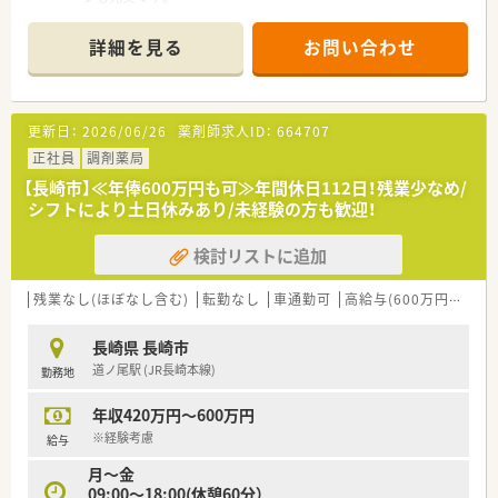
■定着率の良さが自慢です！アットホームな環境で働き易いです
よ。
詳細を見る
お問い合わせ
■日曜＋1日休みの完全週休2日制！プライベートも充実です。
■主婦の方も多く、お子様の急な発熱によるお休み等も理解のあ
る職場です
更新日：
2026/06/26
薬剤師求人ID：
664707
正社員
調剤薬局
【長崎市】≪年俸600万円も可≫年間休日112日！残業少なめ/
シフトにより土日休みあり/未経験の方も歓迎！
検討リストに追加
残業なし(ほぼなし含む)
転勤なし
車通勤可
高給与(600万円以上)
長崎県 長崎市
道ノ尾駅 (JR長崎本線)
勤務地
年収420万円～600万円
※経験考慮
給与
月～金
09:00～18:00(休憩60分）