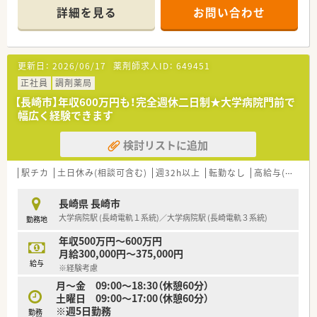
＼多科目応需でスキルアップ／（長崎市エリア担当より）
詳細を見る
お問い合わせ
総合病院門前で幅広い科目を応需し、無菌調剤室も完備しているため、高度な
る環境が整っています。
＊------------------------------------------＊
＼未経験からでも安心の指導体制／（長崎市エリア担当より）
更新日：
2026/06/17
薬剤師求人ID：
649451
入社後は3ヶ月から半年を目安に、独り立ちまでしっかりサポートするスケジ
してスタートできます。
正社員
調剤薬局
＊------------------------------------------＊
【長崎市】年収600万円も！完全週休二日制★大学病院門前で
幅広く経験できます
━━━━━━━━━━━━━━━━━━━━━━━━━━━━━━━━━━
検討リストに追加
＼多科目応需でスキルアップ／（長崎市エリア担当より）
総合病院門前で幅広い科目を応需し、無菌調剤室も完備しているため、高度な
る環境が整っています。
駅チカ
土日休み(相談可含む)
週32h以上
転勤なし
高給与(600万円以上)
＊------------------------------------------＊
長崎県 長崎市
【店舗情報と応需状況について】
大学病院駅 (長崎電軌１系統)／大学病院駅 (長崎電軌３系統)
勤務地
■最寄りの石橋駅からは少し離れておりますが、車通勤が可能で近隣にはスー
な立地です。
年収500万円～600万円
■総合病院の門前薬局として多岐にわたる診療科目の処方箋を1日約120枚ほ
月給300,000円～375,000円
おります。
給与
※経験考慮
■施設在宅や居宅の患者様への対応も積極的に行っており、地域医療に深く貢
月～金 09:00～18:30（休憩60分）
のある環境です。
土曜日 09:00～17:00（休憩60分）
※週5日勤務
【法人特徴について】
勤務