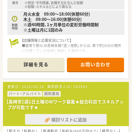
給与
※想定・平均残業、各種手当を含んだ総額
困りごとが経営層に届きやすい環境です。
※経験・スキルなどにより異なる
■長崎市内でじっくりとドミナント展開をしており、他地域への
月火水金 09:00～18:00(休憩60分)
無理な転勤や異動の心配が一切ありません。
木土 09:00～16:00(休憩60分)
※週40時間、1ヶ月単位の変形労働時間制
勤務
【求人情報について】
時間
※土曜は月に1回のみ
■正社員の管理薬剤師として、年収630万円から650万円という
地域トップクラスの高収入が目指せます。
【店舗情報と応需状況について】
■これまでの調剤経験や実績をしっかりと考慮した上で、納得の
■最寄り駅のJR長崎本線「道ノ尾駅」からは、車で約20分の場所
いく給与条件を提示していただけます。
に位置している地域に根差した薬局です。
■応需科目は内科と循環器科が中心で、門前クリニックからの処
方箋が全体の約70%を占めています。
詳細を見る
お問い合わせ
■1日の処方箋枚数は平均50枚から60枚程度で、薬剤師2名と事
務員2名で対応する人員体制です。
【募集背景と求める人物像について】
更新日：
2026/06/26
薬剤師求人ID：
593983
■今回は、常勤薬剤師1名の退職に伴う欠員補充が目的であり、
即戦力として活躍できる方を募集します。
パート・アルバイト
調剤薬局
■調剤薬局での実務経験が1年以上あり、患者様やスタッフと円
【長崎市】週1日土曜のWワーク募集★総合科目でスキルアッ
滑なコミュニケーションが取れる方を求めています。
プが可能です★
■地域医療に貢献したいという想いを持ち、患者様一人ひとりに
寄り添った丁寧な対応ができる方を歓迎します。
検討リストに追加
【法人特徴について】
■調剤薬局の運営に加え、OTCや日用品も取り扱い、地域住民の
駅チカ
転勤なし
車通勤可
高給与(600万円以上)
積雪なし
教育