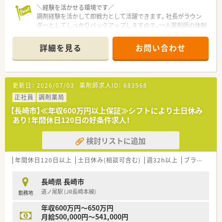
学管理や、
＼経験を活かせる環境です／
高い専門性が求められる特殊な調剤に対応できる専門医療機関
調剤経験を活かして即戦力として活躍できます。社長がラウン
連携薬局も取得しています。
ダーとしてしっかりバックアップしますので、一人薬剤師の体制
本社から業界動向などの情報が常に発信されており、患者様や医
でも安心して日々の業務に臨めます。
療機関と信頼関係を築きやすい体制があるのも認定薬局が増え
ている理由の1つです。
詳細を見る
お問い合わせ
【店舗情報と応需状況について】
■長崎市内の石橋駅から車で7分ほどの場所に位置しており、マ
★安心して働ける環境と福利厚生制度
イカーでの通勤が非常に便利な調剤薬局です。
年間休日が「126日相当時間」と業界トップクラスのさくら薬局
■処方箋の応需科目は皮膚科が全体の70％を占めており、ほか
では産休・育休の希望取得率も100％！長く働き続けるための環
更新日：
2026/07/03
薬剤師求人ID：
683568
に内科や整形外科の処方箋を受け付けています。
境づくりを考え、ライフステージに応じた福利厚生をご用意して
■1日あたりの処方箋枚数は約40枚となっており、一人ひとりの
正社員
調剤薬局
います。
患者様に対して丁寧に対応できる環境です。
また、患者さまへの想いをカタチにする「リトルチャレンジ制
【長崎市】≪年収600万円以上保証≫シフトにより土日休み
度」では「現場主義」を念頭に、
あり！年間休日120日の好条件求人！
【募集背景と求める人物像について】
地域・店舗ごとに異なる患者さまのニーズやスタッフの思いを実
■社長が管理薬剤師からラウンダーへ移行するため、新しく店舗
現する取り組みも行っています。
検討リストに追加
を任せられる管理薬剤師を募集しています。
入社後もひとりひとりの薬剤師像に近しい多彩なキャリアステ
■調剤業務の経験が必須となっており、これまでに培ったスキル
ップをご用意しております。
を活かして即戦力として働ける方を求めます。
年間休日120日以上
土日休み(相談可含む)
週32h以上
ブランク可
こうした働きやすい環境づくりに力を入れている『さくら薬局グ
■地域に密着した薬局として、患者様から信頼されるかかりつけ
ループ』でご活躍されてみませんか？
薬剤師を目指してくださる方を歓迎します。
長崎県 長崎市
道ノ尾駅 (JR長崎本線)
勤務地
【法人特徴について】
■大手調剤チェーンとは異なり、地域に根ざした迅速で柔軟な意
年収600万円～650万円
思決定とアットホームな運営が特徴の法人です。
月給500,000円～541,000円
■社長がラウンダーとして各店舗を巡回するため、現場の意見や