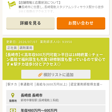
【店舗情報と応需状況について】
から実務まで座学中心でロープレを交えながら学んでいきます。
■長崎市に位置し、長崎電軌スタジアムシティサウス駅から徒歩
■各拠点に配属され先輩社員から業務を引継ぎながらOJT担当
3分と抜群のアクセスです。
者とともに医療機関へ同行するなど、徐々に業務を身に着けるこ
■呼吸器科、内科、消化器科、循環器科など幅広い科目の処方箋
とが出来ます。
を1日130枚応需しています。
■確認テストやチェックシートを用いながら習熟度を測り、入社
詳細を見る
お問い合わせ
■薬剤師5名、事務員3名の充実した人員体制で、スムーズに業務
後1年程度で一人で担当を持てるようになります。
を進められます。
＜こんな企業です＞
【募集背景と求める人物像について】
■医療イノベーションを志し、両社が取り組んできたヘルスケア
更新日：
2026/07/07
薬剤師求人ID：
93950
■今回は今後の業務体制強化に向けた、薬剤師の増員のための募
事業をより一層加速してまいります。
集となっております。
正社員
■これまで多くの治験に携わり、主に『お薬の一生』に貢献して
調剤薬局
■クローン病や抗がん剤、透析治療など専門性の高い処方にも対
きました。
【長崎市】≪高年収600万円可能≫平日は18時終業☆チェー
応しており新人研修にも使われる等、勉強になる店舗です。
■医療領域だけにとどまらず、健康、未病・予防、予後といった一
ン薬局で福利厚生も充実！研修制度も整っているので安心で
■地域に密着し、患者様一人ひとりに丁寧な服薬指導ができる方
貫した生活スタイルから派生する各ステージにおいて、当社が培
す★駅チカ徒歩3分とアクセス◎
を募集いたします。
ってきた知識・ノウハウを活用し、生を受けたその人がその人ら
しい一生を全うする一助となるよう、『ヒトの一生』への寄与を
検討リストに追加
【求人情報について】
目指します。
■経験とスキルを考慮し、年収450万円から550万円の提示が可
■長年高めてきた倫理観を礎に、時代のニーズに柔軟に対応する
能であり、高収入も目指せます。
姿勢と新たな価値を創造していくフロンティア精神を持つ集団
駅チカ
車通勤可
高給与(600万円以上)
認定薬剤師取得支援あり
■駅チカで通勤に便利であり、車通勤も可能なためライフスタイ
であり続けます。
ルに合わせて選択できます。
■ヘルスケア業界の心髄ともいえる『生と命の追求・研究』それ
長崎県 長崎市
■充実した教育制度が整っており、経験の少ない方やブランクが
が我々の使命です。当社の各事業部は、それぞれがLAB（研究室）
新地中華街駅 (長崎電軌１系統)
勤務地
ある方も安心して働けます。
として、ヘルスケア分野を事業化研究の視点から追求し、生を受
けたあらゆるライフスタイルの支援と維持に貢献してまいりま
年収480万円～600万円
【勤務実態について】
す。