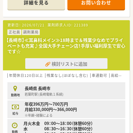
詳細を見る
お問い合わせ
■めがね橋駅から徒歩3分の好立地でアクセス抜群です。
■透析処方が7割を占め1日20〜30枚に応需します。
■薬剤師は正社員1名とパート2名体制で稼働中です。
更新日：
2026/07/21
薬剤師求人ID：
221389
【募集背景と求める人物像について】
■現管理薬剤師の世代交代を見据えた増員募集となります。
正社員
調剤薬局
■調剤業務の経験を活かしてステップアップを目指せます。
【長崎市】≪耳鼻科メイン≫18時まで＆残業少なめでプライ
■将来的に店舗運営へ関わりたい意欲的な方に最適です。
ベートも充実♪全国大手チェーン店！手厚い福利厚生で安心
です☆
【法人特徴について】
■長崎県と福岡県を中心に調剤薬局を展開する企業です。
検討リストに追加
■代表が薬剤師のため現場への理解が深く安心できます。
■経営基盤が安定しており福岡エリアで新規開局予定です。
年間休日120日以上
残業なし(ほぼなし含む)
車通勤可
高給与(600万円以上)
【求人情報について】
■希望に応じた働き方で年収570〜630万円可能です。
長崎県 長崎市
■週休2.5日シフトの相談も可能で柔軟に働けます。
若葉町駅 (長崎電軌１系統)
勤務地
■正社員として長期的にキャリアを築ける募集条件です。
年収396万円～700万円
月給330,000円～366,000円
給与
※年齢・経験による
月火木金 09：00～18：00（休憩60分）
水 08：30～16：30（休憩60分）
勤務