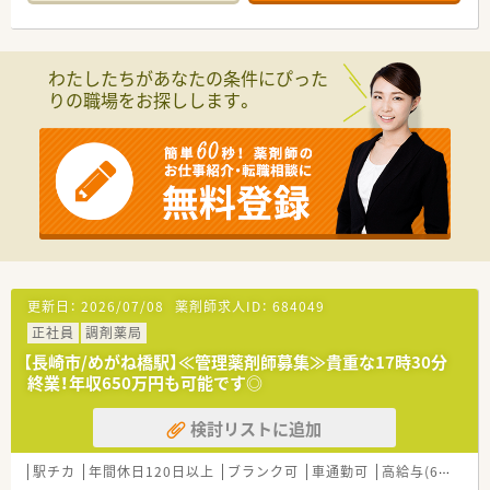
■めがね橋駅から徒歩5分の好立地にあり、毎日の通勤負担も少
なく通いやすい環境が整っております。
■内科系を中心に複数の診療科を応需しており、1日の処方箋枚
数は平均20枚から25枚程度となっています。
わたしたちがあなたの条件にぴった
■薬剤師1名と医療事務2名が在籍し、個人宅3件と施設1件の在
りの職場をお探しします。
宅業務にも対応して地域医療に貢献しています。
【法人特徴について】
■複数の県にまたがり20店舗以上の調剤薬局をチェーン展開し
ており、地域に根ざした事業を行っております。
■医薬品総合企業を目指し、薬局運営のコンサルティングや共同
仕入れなど業界全体の成長を支援しています。
■現場の意見を尊重する方針を採っており、過度なノルマに追わ
れることなく業務に集中できる社風が特徴です。
■都道府県をまたぐ転居を伴う異動は原則発生せず、腰を据えて
長期的にキャリアを築いていくことができます。
更新日：
2026/07/08
薬剤師求人ID：
684049
正社員
調剤薬局
【職場環境と雰囲気】
■ノルマや目標によるプレッシャーが少なく、穏やかでコミュニ
【長崎市/めがね橋駅】≪管理薬剤師募集≫貴重な17時30分
ケーションの取りやすい温かな雰囲気が魅力です。
終業！年収650万円も可能です◎
■医療事務スタッフは以前から継続して勤務しており、業務に精
通しているため連携を取りやすい環境にあります。
検討リストに追加
■意見交換会や各種研修制度を通じて他店舗の従業員とも交流
でき、風通しの良い社風が醸成されております。
駅チカ
年間休日120日以上
ブランク可
車通勤可
高給与(600万円以上)