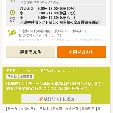
給与
※ご経験・スキルに応じて決定
■現在治療法がなく苦しんでいる患者様に対して薬を届けるこ
月火木金 9:00～18:00（休憩60分）
とや最前線で治療にあたる医師やスタッフのサポートを行うや
水 9:00～17:00（休憩60分）
りがいのある業務です。
土 9:00～12:30（休憩なし）
■直行直帰が基本となる裁量労働制になるので業務とプライベ
勤務
時間
※週40時間シフト制（1ヶ月単位の変形労働時間制）
ートのバランスも自分次第で調整が出来ます。
＼週休2.5日も相談可能／（長崎市エリア担当より）
＜充実した研修制度＞
【店舗情報と応需状況について】
■入社時には、同期入社者とともに2週間弱、東京本社にて集合
■現川駅から車で8分ほどの立地にあり、内科や循環器科および
研修を行います。会社のことや業務を遂行する上で必要な法令
糖尿病内科の処方箋をメインに応需している薬局です。
から実務まで座学中心でロープレを交えながら学んでいきます。
■複数の医療機関から処方箋を受け付けており、地域にお住まい
■各拠点に配属され先輩社員から業務を引継ぎながらOJT担当
詳細を見る
お問い合わせ
の患者様の健康をしっかりとサポートしている店舗です。
者とともに医療機関へ同行するなど、徐々に業務を身に着けるこ
■外来における調剤業務だけでなく在宅業務にも積極的に取り
とが出来ます。
組んでおり、地域医療への貢献度が高い調剤薬局です。
■確認テストやチェックシートを用いながら習熟度を測り、入社
後1年程度で一人で担当を持てるようになります。
更新日：
2026/07/14
薬剤師求人ID：
721736
【勤務実態について】
■月火木金は18時まで、水曜日は17時まで、土曜日は12時半ま
正社員
＜こんな企業です＞
調剤薬局
での開局時間となっており、無理なく働けるシフトです。
■医療イノベーションを志し、両社が取り組んできたヘルスケア
【長崎市】大手チェーン薬局≪年間休日126日！≫福利厚生・
■日曜日と祝日が固定休となっているため、週末の予定が立てや
事業をより一層加速してまいります。
教育制度が充実！経験により年収600万円も可◎
すくプライベートの時間をしっかりと確保できる環境です。
■これまで多くの治験に携わり、主に『お薬の一生』に貢献して
■希望される方には日祝と平日1日に加えて土曜半日のお休みと
きました。
検討リストに追加
いった、週休2.5日の勤務形態も柔軟に対応しております。
■医療領域だけにとどまらず、健康、未病・予防、予後といった一
貫した生活スタイルから派生する各ステージにおいて、当社が培
【職場環境と雰囲気】
ってきた知識・ノウハウを活用し、生を受けたその人がその人ら
駅チカ
年間休日120日以上
新卒可
未経験可
車通勤可
高給与(600万円以上)
■現在は正社員とパートのスタッフがそれぞれ1名ずつ在籍して