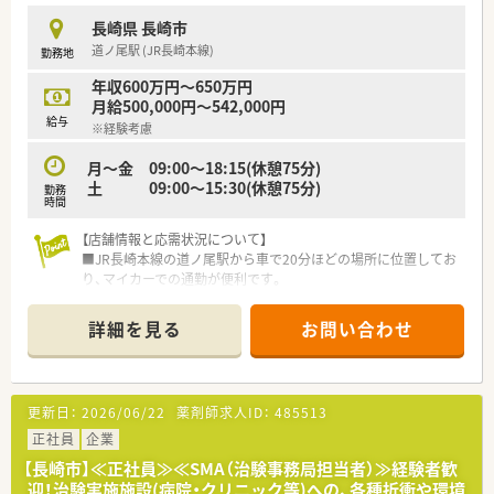
■近隣の医療機関だけでなく広域からも処方箋を受け付け、信頼
長崎県 長崎市
を積み重ねています。
道ノ尾駅 (JR長崎本線)
勤務地
■薬剤師の人数を十分に確保することで、有給休暇なども取得し
やすい環境を作ります。
年収600万円～650万円
月給500,000円～542,000円
【求人情報について】
給与
※経験考慮
■正社員として週40時間のシフト制勤務を行い、ワークライフ
バランスを重視します。
月～金 09:00～18:15(休憩75分)
■年収は経験やスキルを考慮して決定され、最大で600万円の提
土 09:00～15:30(休憩75分)
勤務
示も可能な案件です。
時間
■賞与は年2回支給され、昇給も年1回あるため、日々の頑張りが
収入に反映されます。
【店舗情報と応需状況について】
■JR長崎本線の道ノ尾駅から車で20分ほどの場所に位置してお
り、マイカーでの通勤が便利です。
■整形外科をメインに応需しており、外来業務に加えて一部OTC
医薬品の販売も行っています。
詳細を見る
お問い合わせ
【募集背景と求める人物像について】
■店舗の管理薬剤師として、調剤業務だけでなく薬局の運営管理
を担える方を募集中です。
更新日：
2026/06/22
薬剤師求人ID：
485513
■地域のかかりつけ薬局として、患者様一人ひとりに寄り添った
対応ができる方を求めています。
正社員
企業
■これまでの経験を活かして、即戦力として店舗を牽引していた
【長崎市】≪正社員≫≪SMA（治験事務局担当者）≫経験者歓
だける方には最適な環境です。
迎！治験実施施設(病院・クリニック等)への、各種折衝や環境