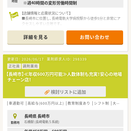
時間
※週40時間の変形労働時間制
■長崎市を中心に複数店舗を展開しており、1953年の創業以来、地域に根差
業です。
【店舗情報と応需状況について】
■会社全体で電子薬歴や自動一包化機械などの最新設備を導入し、業務効率化
■長崎市に位置し、長崎電軌大学病院駅から徒歩5分と非常にア
力に推進しています。
クセスしやすい立地です。
■経営陣は現場の意見を尊重し、年齢を問わず定年後も長く安心して就業でき
■大学病院前の総合門前薬局であり、1日70枚程度の処方箋に応
境を整えております。
需しています。
詳細を見る
お問い合わせ
■薬剤師は常勤3名、午前パート1名、事務員3名体制で、協力して
【職場環境と雰囲気】
業務に取り組んでいます。
■幅広い年齢層のスタッフが活躍しており、忘年会や歓送迎会などの社内行事
■若いスタッフも多く活気があります
流が行われています。
■2023年に70周年を迎えた薬局です
■社長や経営陣との距離が近く、現場の声を直接届けやすいアットホームで風
更新日：
2026/06/17
薬剤師求人ID：
298339
■完全週休2日制が魅力の薬局です。メリハリをつけた勤務が可
土が根付いております。
能です。
正社員
■忙しい時間帯も多いですが、スタッフ同士で助け合いながら、常に前向きな
調剤薬局
に取り組んでいます。
【長崎市】≪年収600万円可能≫人数体制も充実！安心の地場
【募集背景と求める人物像について】
チェーン店！
■今回の募集は増員のためであり、新たな仲間を迎え入れ、体制
【想定されるモデル年収】
をさらに強化したいと考えています。
■プライベートの時間をしっかり確保できる月8休制を選択した場合、年収500
検討リストに追加
■多岐にわたる応需科目の処方箋に対応できる、学習意欲の高い
が目安となります。
方を歓迎しています。
■しっかりと収入を得たい方向けの4週6休制を選択した場合は、年収550万円
■患者様一人ひとりに丁寧な服薬指導を行い、地域医療に貢献し
デル年収です。
車通勤可
高給与(600万円以上)
教育制度あり
シフト制
大手チェーン以外
たい方を募集します。
■これまでのご経験や特別なスキルをお持ちの方であれば、最大で年収750万
可能な求人です。
長崎県 長崎市
【求人情報について】
石橋駅 (長崎電軌５系統)
勤務地
■経験を考慮し、年収500万円から600万円が可能であり、高収
入を目指せます。