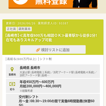
ております。
また、スマートフォンから処方せんを患者さんが事前に送信す
ることもできるようになるという事です
■処方箋スタートは枚数未定で様子見ですが、安定してきました
らいずれは1日70～100枚を想定しています。
■ピッキングロボットがあるため薬剤師2名+ヘルプにて効率化
更新日：
2026/06/26
薬剤師求人ID：
93387
＆余裕ある人員体制の予定です。
正社員
調剤薬局
＜こんな薬局です＞
【長崎市】≪高年収600万も相談ＯＫ≫最寄駅から徒歩2分！
■長崎市内を中心に10店舗以上展開しております。
在宅もありスキルアップ可能
■地域を大事に考え、患者様の全てのニーズに対して、パーフェ
クトな対応の出来る薬局を目指します。
検討リストに追加
■一人一人がスペシャリストである会社を目指し、地域社会の医
療福祉向上の為、日頃精進し躍進していきたいと考えておりま
高給与(600万円以上)
シフト制
す。
■人員体制は余裕を持って配置する考え方です。
長崎県 長崎市
■社員の意見をしっかりと取り入れる社風です。皆様意見をし
大波止駅 (長崎電軌１系統)／浜町アーケード駅 (長崎電軌４系統)／
っかりと伝えられています。
勤務地
浜町アーケード駅 (長崎
…
■企業検診も他社よりも手厚く（胃カメラや乳がん検診など）福
利厚生も充実しております。
年収450万円～600万円
■毎年新卒採用もされているため20代～30代の方も多く、店舗
月給200,000円～400,000円
給与
間の交流も活発です。
※経験考慮
■定年後も長く安定した働き方ができる企業です。
交代制シフト
■社員の安全の為の防犯意識も高い会社で、定期的に訓練も行っ
月～金：08:30～19:00の間で実働8時間勤務(休憩60
ておられます。
分)