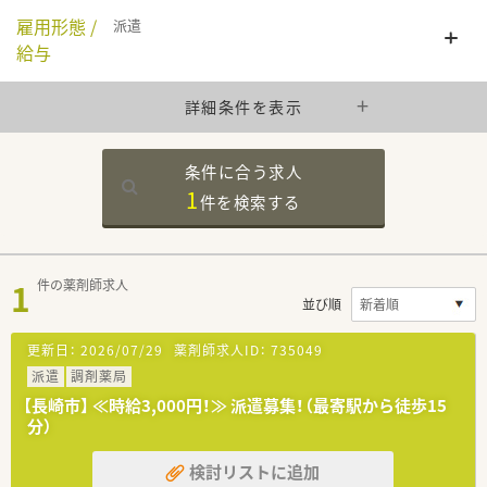
雇用形態 /
派遣
給与
詳細条件を表示
条件に合う求人
1
件を
検索する
1
件の薬剤師求人
並び順
更新日：
2026/07/29
薬剤師求人ID：
735049
派遣
調剤薬局
【長崎市】 ≪時給3,000円！≫ 派遣募集！（最寄駅から徒歩15
分）
検討リストに追加