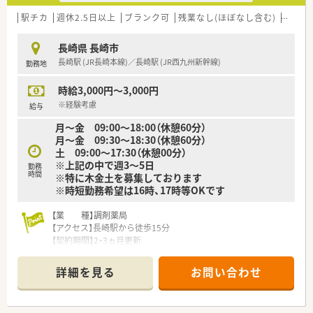
駅チカ
週休2.5日以上
ブランク可
残業なし(ほぼなし含む)
車通勤
長崎県 長崎市
長崎駅 (JR長崎本線)／長崎駅 (JR西九州新幹線)
勤務地
時給3,000円～3,000円
※経験考慮
給与
月～金 09:00～18:00（休憩60分）
月～金 09:30～18:30（休憩60分）
土 09:00～17:30（休憩00分）
※上記の中で週3～5日
勤務
時間
※特に木金土を募集しております
※時短勤務希望は16時、17時等OKです
【業 種】調剤薬局
【アクセス】長崎駅から徒歩15分
【契約期間】2・3ヵ月更新
【想定時給】3,000円
【勤務時間】
詳細を見る
お問い合わせ
月～金 09:00～18:00（休憩60分）
月～金 09:30～18:30（休憩60分）
土 09:00～17:30（休憩00分）