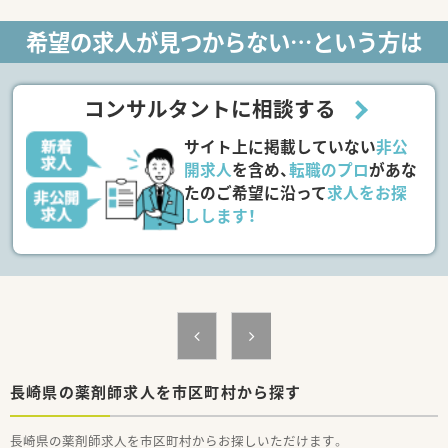
※上記の中で週3～5日
※特に木金土を募集しております
希望の求人が見つからない…という方は
※時短勤務希望は16時、17時等OKです
【応需科目】耳鼻科
【応需枚数】
【人員体制】薬剤師常勤2名、非常勤2名
コンサルタントに相談する
【事務】受付3名、調剤補助1名
********************************
サイト上に掲載していない
非公
＼手厚いサポートが魅力のファルマスタッフ／
■万全のサポート体制：2名体制で担当がつきしっかりサポート！
開求人
を含め、
転職のプロ
があな
■各種保険を完備：社会保険(週20時間以上)/雇用保険/薬剤師賠
たのご希望に沿って
求人をお探
償責任保険
しします！
■充実の休暇制度：有給休暇(6ヶ月以上勤務)、夏季休暇、慶弔休
暇など
ご希望条件に合わせて求人をお探しします！
まずはお気軽にお問い合わせください。
長崎県の薬剤師求人を市区町村から探す
長崎県の薬剤師求人を市区町村からお探しいただけます。