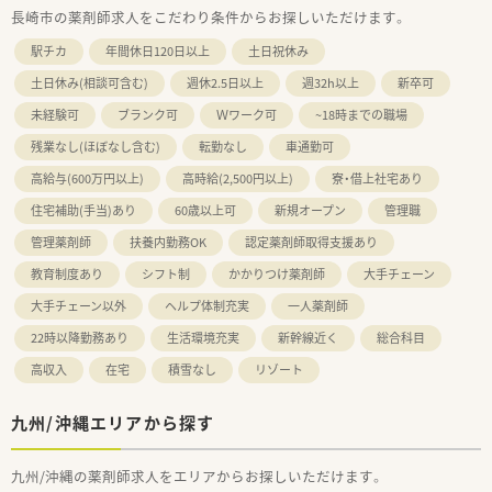
長崎市の薬剤師求人をこだわり条件からお探しいただけます。
駅チカ
年間休日120日以上
土日祝休み
土日休み(相談可含む)
週休2.5日以上
週32h以上
新卒可
未経験可
ブランク可
Ｗワーク可
~18時までの職場
残業なし(ほぼなし含む)
転勤なし
車通勤可
高給与(600万円以上)
高時給(2,500円以上)
寮・借上社宅あり
住宅補助(手当)あり
60歳以上可
新規オープン
管理職
管理薬剤師
扶養内勤務OK
認定薬剤師取得支援あり
教育制度あり
シフト制
かかりつけ薬剤師
大手チェーン
大手チェーン以外
ヘルプ体制充実
一人薬剤師
22時以降勤務あり
生活環境充実
新幹線近く
総合科目
高収入
在宅
積雪なし
リゾート
九州/沖縄エリアから探す
九州/沖縄の薬剤師求人をエリアからお探しいただけます。