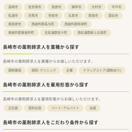
長崎市
佐世保市
島原市
諫早市
大村市
平戸市
松浦市
対馬市
壱岐市
五島市
西海市
雲仙市
南島原市
西彼杵郡長与町
西彼杵郡時津町
東彼杵郡東彼杵町
北松浦郡佐々町
南松浦郡新上五島町
長崎市の薬剤師求人を業種から探す
長崎市の薬剤師求人を業種からお探しいただけます。
調剤薬局
病院・クリニック
企業
ドラッグストア(調剤あり)
長崎市の薬剤師求人を雇用形態から探す
長崎市の薬剤師求人を雇用形態からお探しいただけます。
正社員
契約社員
パート・アルバイト
派遣
長崎市の薬剤師求人をこだわり条件から探す