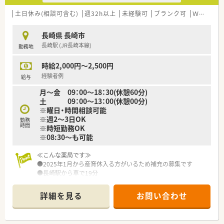
■今後の体制強化を見据えた増員募集であり、共に成長していけ
る方を求めています。
土日休み(相談可含む)
週32h以上
未経験可
ブランク可
Ｗワーク可
■仕事とプライベートのオンオフを切り替え、メリハリをつけて
働きたい方を歓迎します。
長崎県 長崎市
■新しい医薬品の情報に興味があり、積極的に知識を吸収したい
長崎駅 (JR長崎本線)
勤務地
という意欲のある方です。
時給2,000円～2,500円
【法人特徴について】
■長崎市を中心に店舗展開しており、今後もM&A等により店舗
経験者例
給与
数拡大を計画している成長企業です。
月～金 09：00～18：30(休憩60分)
■代表も薬剤師として現場の状況を把握することに努め、スタッ
土 09：00～13：00(休憩00分)
フとの距離が近いです。
※曜日・時間相談可能
■薬剤師の業務負担を軽減するため積極的に機材を導入してお
※週2～3日OK
勤務
り、薬剤師は投薬に集中できる環境づくりを会社全体としておこ
時間
※時短勤務OK
なっております。
※08:30～も可能
【求人情報について】
≪こんな薬局です≫
■週1日～、時間の相談も可能です☆Wワークをご希望の方もお
●2025年1月から産育休入る方がいるため補充の募集です
問合せ下さい！
●長崎駅から車で19分
■パートの方にも賞与を寸志支給あり！長く働ける方をお待ちし
●胃腸外科と眼科の2つのクリニックから主に応需しておりま
ております。
す。
※駐車場は無いため公共交通機関での通勤となります
詳細を見る
お問い合わせ
●一包化はほとんどありません
●まずはピッキングから始めて投薬になります
●眼科もあるため調剤業務も多くございません