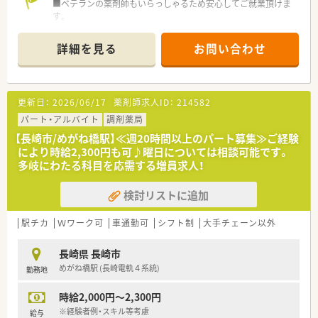
■ベテランの薬剤師もいらっしゃるため安心してご就業頂けま
す。
■店舗間のヘルプ体制も整っております。
詳細を見る
お問い合わせ
《こんな会社です》
■佐世保市内に9店舗（化粧品小売店1店舗含む）を展開していま
す。
■医療・健康・美をとおして、人と地域に幸せをとどけます 。
更新日：
2026/06/17
薬剤師求人ID：
214582
■労務管理や福利厚生が充実している会社です。
■本部で応援体制を管轄しており、働きやすい環境が整っていま
パート・アルバイト
調剤薬局
す。
【長崎市/めがね橋駅】≪週20時間以上のパート募集≫ご経験
■「おおの薬局」「ふじわら薬局」「日之出調剤薬局」では地域支援
により時給2,300円も可♪曜日については相談可能です。
体制加算を取得しております。
多岐にわたる科目を応需する増員求人！
■平成27年6月からは佐世保市内の医療機関や専門家とチーム
を組んで訪問服薬指導に取り組み始めました。
検討リストに追加
■『医療・健康・美』をテーマに地域の皆さまと関わりたいと考え
ており薬剤師の他にも管理栄養士や化粧品販売員も
在籍しております。
駅チカ
Ｗワーク可
車通勤可
シフト制
大手チェーン以外
■平均年齢が20代と、とても若い会社です。
■薬学生が安心して学業を続けられるよう、奨学金制度を設けて
長崎県 長崎市
います。
めがね橋駅 (長崎電軌４系統)
勤務地
時給2,000円～2,300円
※経験者例・スキル等考慮
給与