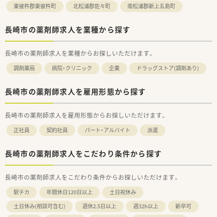
にも柔軟に対応できる助け合いの精神があります。
東彼杵郡東彼杵町
北松浦郡佐々町
南松浦郡新上五島町
【こんな取り組みをしています】
長崎市の薬剤師求人を業種から探す
■地域の医療機関や専門家と連携したチーム医療を推進し平成
27年から積極的な訪問服薬指導を行っています。
■薬剤師会への加入や学術大会への参加を支援する制度を設け
長崎市の薬剤師求人を業種からお探しいただけます。
ておりスタッフの自己研鑽を全面的に後押ししています。
■月に2回の社内研修を実施しており最新の医療知識の習得やス
調剤薬局
病院・クリニック
企業
ドラッグストア(調剤あり)
キルアップに向けた継続的な学びを提供しています。
長崎市の薬剤師求人を雇用形態から探す
長崎市の薬剤師求人を雇用形態からお探しいただけます。
正社員
契約社員
パート・アルバイト
派遣
長崎市の薬剤師求人をこだわり条件から探す
長崎市の薬剤師求人をこだわり条件からお探しいただけます。
駅チカ
年間休日120日以上
土日祝休み
土日休み(相談可含む)
週休2.5日以上
週32h以上
新卒可