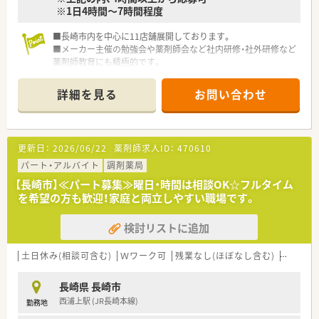
※1日4時間～7時間程度
■長崎市内を中心に11店舗展開しております。
■メーカー主催の勉強会や薬剤師会など社内研修・社外研修など
薬剤師教育にも積極的です。
■社内に互助会を設け、イベントなど社員同士の交流も催してい
ます。
詳細を見る
お問い合わせ
■市内に複数店舗がありますので、通勤を考慮し、無理のない配
属でご検討いただけます。
更新日：
2026/06/22
薬剤師求人ID：
470610
パート・アルバイト
調剤薬局
【長崎市】≪パート募集≫曜日・時間は相談OK☆フルタイム
を希望の方も歓迎！家庭と両立しやすい職場です。
検討リストに追加
土日休み(相談可含む)
Ｗワーク可
残業なし(ほぼなし含む)
車通勤
長崎県 長崎市
西浦上駅 (JR長崎本線)
勤務地