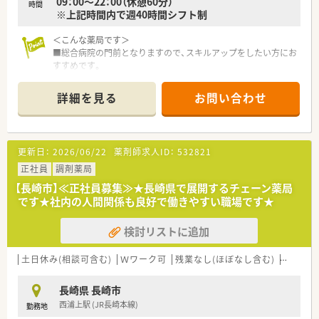
09：00〜22：00（休憩60分）
療福祉向上の為、日頃精進し躍進していきたいと考えておりま
時間
※上記時間内で週40時間シフト制
す。
■人員体制は余裕を持って配置する考え方です。
＜こんな薬局です＞
■社員の意見をしっかりと取り入れる社風です。皆様意見をし
■総合病院の門前となりますので、スキルアップをしたい方にお
っかりと伝えられています。
すすめです。
■企業検診も他社よりも手厚く（胃カメラや乳がん検診など）福
忙しい分、やりがいをもって業務にとりくんで頂けます。
利厚生も充実しております。
■薬局の近くにはショッピングモールや飲食店などもあります
■毎年新卒採用もされているため20代～30代の方も多く、店舗
詳細を見る
お問い合わせ
ので、お昼休憩や帰り道にお買い物ができる立地です。
間の交流も活発です。
■定年後も長く安定した働き方ができる企業です。
＜こんな会社です＞
■社員の安全の為の防犯意識も高い会社で、定期的に訓練も行っ
■佐賀県を中心に、福岡県、熊本県、長崎県、関東エリアに80店舗
ておられます。
更新日：
2026/06/22
薬剤師求人ID：
532821
以上展開している創業100年を超える老舗企業です。
■今後の業界の方向性を見据えた先進性のある企業です。「ダイ
正社員
調剤薬局
レクトテレフォン」「トレーシングレポート」「24Hお薬電話相
【長崎市】≪正社員募集≫★長崎県で展開するチェーン薬局
談」「過誤防止システム全店導入」「ローソンと併設した店舗作
です★社内の人間関係も良好で働きやすい職場です★
り」等対物から対人業務への移行、また処方箋だけに頼らない薬
局作りを行っております。
検討リストに追加
■薬局としてだけでなく色んな角度から地域に貢献すべく、福祉
事業や保育園などの事業も行っております。
■社員は約600名、うち薬剤師は約200名、平均年齢37～38歳で7
土日休み(相談可含む)
Ｗワーク可
残業なし(ほぼなし含む)
車通勤
割が女性です。女性の役職者が30%在籍しています。（2021年度
実績）
長崎県 長崎市
■正社員の平均残業時間は月10時間程度で1日20～30分程度で
西浦上駅 (JR長崎本線)
勤務地
す。（2021年度実績）