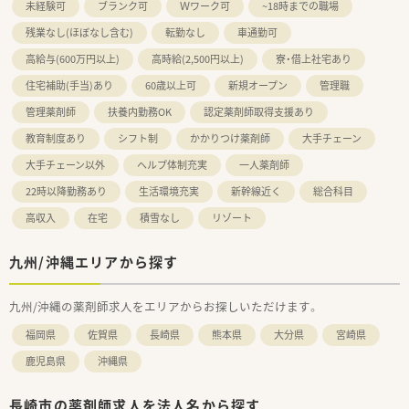
未経験可
ブランク可
Ｗワーク可
~18時までの職場
残業なし(ほぼなし含む)
転勤なし
車通勤可
高給与(600万円以上)
高時給(2,500円以上)
寮・借上社宅あり
住宅補助(手当)あり
60歳以上可
新規オープン
管理職
管理薬剤師
扶養内勤務OK
認定薬剤師取得支援あり
教育制度あり
シフト制
かかりつけ薬剤師
大手チェーン
大手チェーン以外
ヘルプ体制充実
一人薬剤師
22時以降勤務あり
生活環境充実
新幹線近く
総合科目
高収入
在宅
積雪なし
リゾート
九州/沖縄エリアから探す
九州/沖縄の薬剤師求人をエリアからお探しいただけます。
福岡県
佐賀県
長崎県
熊本県
大分県
宮崎県
鹿児島県
沖縄県
長崎市の薬剤師求人を法人名から探す