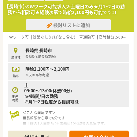
様一人ひとりにしっかりと時間をかけて対応できます。
【長崎市】≪Wワーク可能求人≫土曜日のみ★月1~2日の勤
務から相談可★経験次第で時給2,100円も可能です！！
【法人特徴について】
■長崎県と福岡県を中心に複数の店舗を展開しており、今後も福
検討リストに追加
岡エリアなどでの新規開局を予定している成長企業です。
■代表自身が薬剤師であることから現場への理解が非常に深く、
医師の開業支援等も行っているため経営基盤が安定していま
Ｗワーク可
残業なし(ほぼなし含む)
車通勤可
高時給(2,500円以上)
す。
■会社全体として残業時間を減らすための労務管理が徹底され
長崎県 長崎市
ており、従業員が心身ともに健康で長く働ける環境です。
長崎駅 (JR長崎本線)
勤務地
【職場環境と雰囲気】
時給2,100円～2,100円
■現在は正社員1名とパート従業員3名が在籍しており、お互い
に助け合いながら業務を進めるチームワークの良さが魅力で
※スキル等考慮
給与
す。
土
■代表が現場の状況をよく理解しているためスタッフ間の風通
09:00～13:00(休憩00分)
しも良く、困りごとがあればすぐに相談できる温かい雰囲気で
※4時間/日の勤務
勤務
す。
時間
※月1~2日程度から相談可能
■処方箋の応需枚数が落ち着いているため、焦ることなくご自身
のペースで業務に取り組める穏やかな環境が広がっております。
＜こんな薬局です＞
■長崎駅から車で6分です
【こんな方が活躍中】
■土曜の1人薬剤師（＋事務員1名体制）の募集です。
■ワークライフバランスを大切にしながら、勤務時間の相談制度
を活用してご家庭と仕事を上手に両立させている方が活躍中で
＜業務内容＞
す。