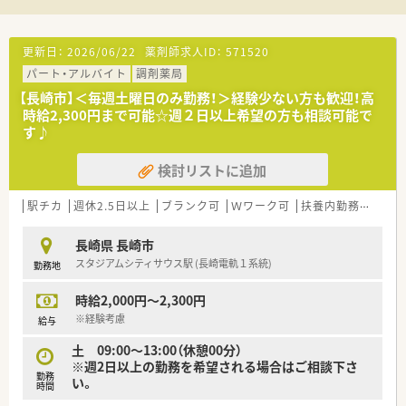
更新日：
2026/06/22
薬剤師求人ID：
571520
パート・アルバイト
調剤薬局
【長崎市】＜毎週土曜日のみ勤務！＞経験少ない方も歓迎！高
時給2,300円まで可能☆週２日以上希望の方も相談可能で
す♪
検討リストに追加
駅チカ
週休2.5日以上
ブランク可
Ｗワーク可
扶養内勤務OK
教
長崎県 長崎市
スタジアムシティサウス駅 (長崎電軌１系統)
勤務地
時給2,000円～2,300円
※経験考慮
給与
土 09:00～13:00（休憩00分）
※週2日以上の勤務を希望される場合はご相談下さ
勤務
い。
時間