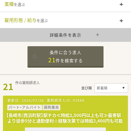
業種
を選ぶ
雇用形態 / 給与
を選ぶ
詳細条件を表示
条件に合う求人
21
件を
検索する
21
件の薬剤師求人
並び順
更新日：
2026/07/28
薬剤師求人ID：
92888
パート・アルバイト
調剤薬局
【長崎市/西浜町駅】駅チカ≪時給2,500円以上も可≫最寄駅
より徒歩5分と通勤便利☆経験次第では時給2,400円も可能