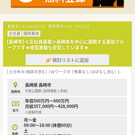
■長崎県内、特に佐世保市を中心に地域に根差した店舗展開を行
っている地元密着型の企業です。
■「医療・健康・美」をテーマに、薬剤師のほか管理栄養士なども
在籍し多角的に健康を支えています。
■平均勤続年数が長く定着率が高いことが特徴で、安心して長く
更新日：
2026/06/22
薬剤師求人ID：
502172
キャリアを築ける環境が整っています。
正社員
調剤薬局
【求人情報について】
【長崎市】≪正社員募集≫長崎県を中心に展開する薬局グル
■ご経験やスキルに応じて年収450万円から650万円までを想定
ープです★経営基盤も安定しています★
しており、頑張りを評価します。
■賞与は年2回、昇給は年1回あり、安定した収入を得ながらキャ
検討リストに追加
リアを積んでいくことができます。
■赴任手当や住宅手当、寮制度も完備しており、遠方から転職さ
土日休み(相談可含む)
Ｗワーク可
残業なし(ほぼなし含む)
車通勤
れる方も手厚くサポートします。
長崎県 長崎市
平和公園駅 (長崎電軌１系統)
勤務地
年収500万円～600万円
月給357,000円～428,000円
給与
※経験考慮
月～金
09:00～18:00 (休憩60分)
土
勤務