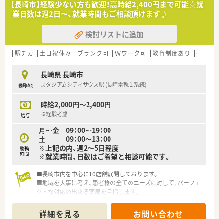
【長崎市】経験少ない方も歓迎！高時給2,400円まで可能☆就
業日数は週2日～、就業時間もご相談頂けます♪
検討リストに追加
駅チカ
土日祝休み
ブランク可
Ｗワーク可
教育制度あり
シフト
長崎県 長崎市
スタジアムシティサウス駅 (長崎電軌１系統)
勤務地
時給2,000円～2,400円
※経験考慮
給与
月～金 09：00～19：00
土 09：00～13：00
※上記の内、週2～5日程度
勤務
時間
※就業時間、日数はご希望と相談可能です。
■長崎市内を中心に10店舗展開しております。
■地域を大事に考え、患者様の全てのニーズに対して、パーフェ
クトな対応の出来る薬局を目指します。
■一人一人がスペシャリストである会社を目指し、地域社会の医
療福祉向上の為、日頃精進し躍進していきたいと考えておりま
詳細を見る
お問い合わせ
す。