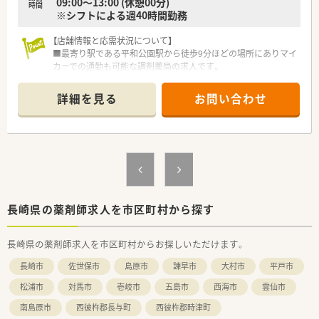
09:00～13:00 (休憩00分)
時間
※シフトによる週40時間勤務
【店舗情報と応需状況について】
■最寄り駅である平和公園駅から徒歩9分ほどの場所にありマイ
カーでの通勤も可能な調剤薬局の求人です。
■内科や皮膚科をはじめ眼科や耳鼻科の複数科目の処方箋を1日
に130枚から150枚ほど応需しています。
詳細を見る
お問い合わせ
■正社員4名とパート3名の薬剤師のほかに事務員も5名在籍し
ており全員が女性で構成されている職場です。
【法人特徴について】
■長崎市や佐世保市など長崎県内に合計で13店舗の調剤薬局や
化粧品小売店を展開している企業です。
■医療や健康や美を通して人と地域に幸せを届けることを企業
の理念として掲げ事業を推進しています。
■管理栄養士や化粧品販売員も在籍しており多角的な視点から
長崎県の薬剤師求人を市区町村から探す
地域の皆さまの健康をしっかりと支えています。
長崎県の薬剤師求人を市区町村からお探しいただけます。
【職場環境と雰囲気】
■全員が女性スタッフで構成されており穏やかでコミュニケー
長崎市
佐世保市
島原市
諫早市
大村市
平戸市
ションが取りやすい非常に和やかな雰囲気の職場です。
■店舗内は少し手狭な環境ではありますがスタッフ同士が協力
松浦市
対馬市
壱岐市
五島市
西海市
雲仙市
し合いながら効率的に日々の業務を進めています。
南島原市
西彼杵郡長与町
西彼杵郡時津町
■子育てと仕事を両立しているスタッフが多く急なお休みなど