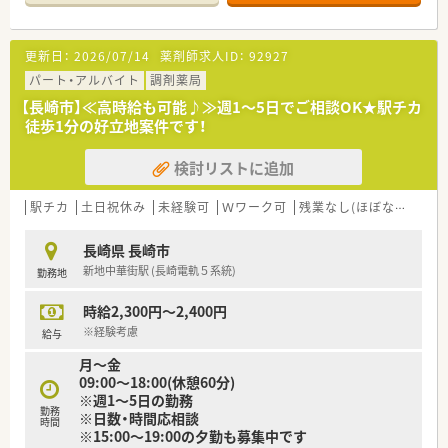
■内科ほか、複数科目の調剤があります。
■時間帯や時間数は個別に相談できます！
更新日：
2026/07/14
薬剤師求人ID：
92927
パート・アルバイト
調剤薬局
【長崎市】≪高時給も可能♪≫週1～5日でご相談OK★駅チカ
徒歩1分の好立地案件です！
検討リストに追加
駅チカ
土日祝休み
未経験可
Ｗワーク可
残業なし(ほぼなし含む)
長崎県 長崎市
新地中華街駅 (長崎電軌５系統)
勤務地
時給2,300円～2,400円
※経験考慮
給与
月～金
09:00～18:00(休憩60分)
※週1～5日の勤務
勤務
※日数・時間応相談
時間
※15:00～19:00の夕勤も募集中です