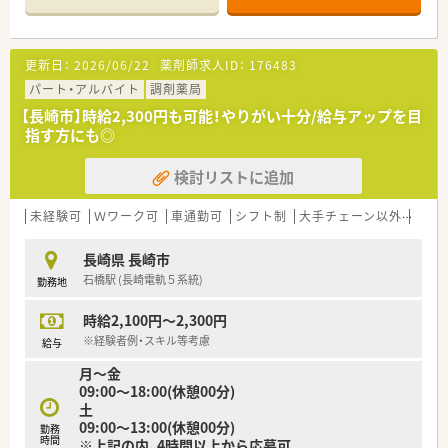
■人員体制は余裕を持って配置する考え方です。
■社員の意見をしっかりと取り入れる社風です。皆様意見をし
っかりと伝えられています。
更新日：
2026/06/22
薬剤師求人ID：
176483
■企業検診も他社よりも手厚く（胃カメラや乳がん検診など）福
利厚生も充実しております。
パート・アルバイト
調剤薬局
■毎年新卒採用もされているため20代～30代の方も多く、店舗
【長崎市】時給2,300円も可能！やりがい十分/給与アップを目
間の交流も活発です。
指す方にも◎
■定年後も長く安定した働き方ができる企業です。
■社員の安全の為の防犯意識も高い会社で、定期的に訓練も行っ
検討リストに追加
ておられます。
未経験可
Ｗワーク可
車通勤可
シフト制
大手チェーン以外
ヘル
長崎県 長崎市
石橋駅 (長崎電軌５系統)
勤務地
時給2,100円～2,300円
※経験者例・スキル等考慮
給与
月～金
09:00～18:00(休憩00分)
土
09:00～13:00(休憩00分)
勤務
時間
※上記の内、4時間以上から応募可