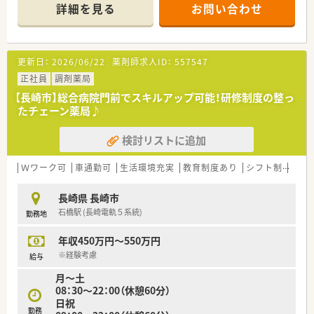
■薬剤師2名+ヘルプにて余裕ある人員体制の予定です。
詳細を見る
お問い合わせ
■JR九州が長崎市の浦上駅前に建設中の12階建てビルに、飲食
店やクリニック、薬局などが集まった商業施設を2025年3月中旬
から順次開業されます。そこの1FにOPENします。
■医療モール内の2医療機関（耳鼻咽喉科、皮ふ科・アレルギー
更新日：
2026/06/22
薬剤師求人ID：
557547
科）から主に、その他周辺複数クリニックから応需予定です。
また近隣の長崎原爆病院からの応需もあり幅広い科目に携わ
正社員
調剤薬局
ることが可能です。
【長崎市】総合病院門前でスキルアップ可能！研修制度の整っ
■当店舗は人工知能（AI）を搭載した調剤ロボットが導入される
たチェーン薬局♪
予定で、
機械での薬剤の入出庫管理を行うことできるため、
検討リストに追加
患者の待ち時間の短縮と業務の効率化を図ることが期待され
ております。
また、スマートフォンから処方せんを患者さんが事前に送信す
Ｗワーク可
車通勤可
生活環境充実
教育制度あり
シフト制
大手
ることもできるようになるという事です
■処方箋スタートは枚数未定で様子見ですが、安定してきました
長崎県 長崎市
らいずれは1日70～100枚を想定しています。
石橋駅 (長崎電軌５系統)
勤務地
■ピッキングロボットがあるため薬剤師2名+ヘルプにて効率化
＆余裕ある人員体制の予定です。
年収450万円～550万円
＜こんな薬局です＞
※経験考慮
給与
■長崎市内を中心に10店舗以上展開しております。
月〜土
■地域を大事に考え、患者様の全てのニーズに対して、パーフェ
08：30〜22：00（休憩60分）
クトな対応の出来る薬局を目指します。
日祝
■一人一人がスペシャリストである会社を目指し、地域社会の医
勤務