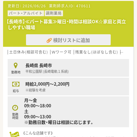
更新日：
2026/06/26
薬剤師求人ID：
470611
≪こんな会社です≫
●社長は女性で、元気いっぱいの方です
パート・アルバイト
調剤薬局
●年に1回、年間の5日の有給予定日を全員決めております
【長崎市】≪パート募集≫曜日・時間は相談OK☆家庭と両立
●管理薬剤師も休みますし、当然他の勤務薬剤師も休むという考
しやすい職場
え方です
検討リストに追加
土日休み(相談可含む)
Ｗワーク可
残業なし(ほぼなし含む)
車通勤
長崎県 長崎市
平和公園駅 (長崎電軌１系統)
勤務地
時給2,000円～2,200円
※経験を考慮
給与
月～金
09:00～18:00
土
勤務
09:00～13:00
時間
※勤務日数・曜日は相談に応じます。
《こんな店舗です》