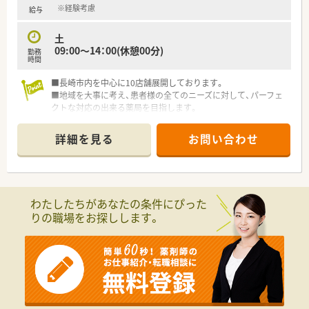
※経験考慮
給与
土
09:00～14：00(休憩00分)
勤務
時間
■長崎市内を中心に10店舗展開しております。
■地域を大事に考え、患者様の全てのニーズに対して、パーフェ
クトな対応の出来る薬局を目指します。
■一人一人がスペシャリストである会社を目指し、地域社会の医
療福祉向上の為、日頃精進し躍進していきたいと考えておりま
詳細を見る
お問い合わせ
す。
■人員体制は余裕を持って配置する考え方です。
■社員の意見をしっかりと取り入れる社風です。皆様意見をし
っかりと伝えられています。
■企業検診も他社よりも手厚く（胃カメラや乳がん検診など）福
わたしたちがあなたの条件にぴった
利厚生も充実しております。
りの職場をお探しします。
■毎年新卒採用もされているため20代～30代の方も多く、店舗
間の交流も活発です。
■定年後も長く安定した働き方ができる企業です。
■社員の安全の為の防犯意識も高い会社で、定期的に訓練も行っ
ておられます。