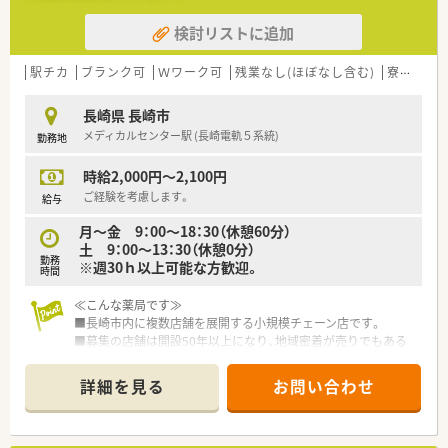
を組んで訪問服薬指導に取り組み始めました。
検討リストに追加
■『医療・健康・美』をテーマに地域の皆さまと関わりたいと考え
ており薬剤師の他にも管理栄養士や化粧品販売員も
在籍しております。
駅チカ
ブランク可
Ｗワーク可
残業なし(ほぼなし含む)
寮・借上社宅あり
長崎県 長崎市
メディカルセンター駅 (長崎電軌５系統)
勤務地
時給2,000円～2,100円
ご経験を考慮します。
給与
月～金 9：00～18：30（休憩60分）
土 9：00～13：30（休憩0分）
勤務
※週30ｈ以上可能な方歓迎。
時間
≪こんな薬局です≫
■長崎市内に複数店舗を展開する小規模チェーン店です。
■募集の店舗は開設50年以上になり、地域密着が売りでもある
地場の会社です。
詳細を見る
お問い合わせ