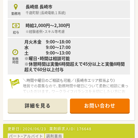
長崎県 長崎市
【職場環境と雰囲気】
千歳町駅 (長崎電軌１系統)
勤務地
■現在は正社員1名とパート従業員2名が在籍しており、少人数
ならではのチームワークの良さが魅力の調剤薬局です。
時給2,000円～2,300円
■代表が現場の状況をしっかりと把握しているため、スタッフ間
の風通しも良く、困ったことがあればすぐに相談できます。
※経験者例・スキル等考慮
給与
■日々の処方箋枚数が落ち着いているため、焦ることなくマイペ
月火木金 9:00～18:00
ースに業務へ取り組める穏やかな雰囲気が広がっております。
水 9:00～17:00
土 9:00～13:00
【こんな方が活躍中】
※曜日・時間は相談可能
■ワークライフバランスを大切にしながら、シフトの相談制度を
勤務
時間
※休憩時間は実働6時間超えで45分以上と実働8時間
活用してご家庭と仕事を上手に両立させている方が活躍中で
超えで60分以上付与
す。
■幅広い診療科目からの処方箋に触れることで、常に自己研鑽に
＼時間や曜日のご相談も可能／（長崎市エリア担当より）
励みながら薬剤師としてのスキルアップを目指す方が活躍中で
増員での募集なので、勤務時間や曜日について柔軟に相談に乗っ
す。
ていただけます。ワークライフバランスを大切にしたい方にお
■患者様一人ひとりのお話をじっくりと伺い、心療内科などの繊
すすめですよ。
細な対応が求められる場面でも優しく寄り添える方が活躍中で
す。
詳細を見る
お問い合わせ
【店舗情報と応需状況について】
■千歳町駅から徒歩1分という非常にアクセスの良い場所にあ
り、日々の通勤負担が少なく働きやすい調剤薬局です。
■眼科や精神科をはじめ、内科や消化器科など非常に多岐にわた
更新日：
2026/06/23
薬剤師求人ID：
176648
る科目の処方箋を応需している店舗となっております。
■1日あたりの処方箋応需枚数は40枚から50枚程度であり、患者
パート・アルバイト
調剤薬局