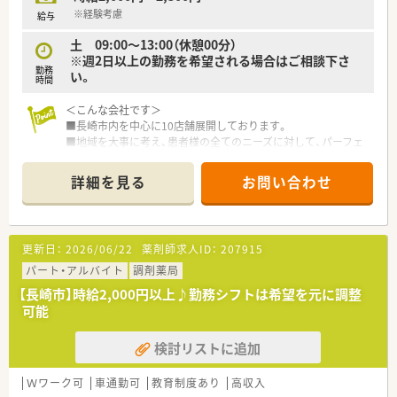
※経験考慮
給与
土 09:00～13:00（休憩00分）
※週2日以上の勤務を希望される場合はご相談下さ
勤務
い。
時間
＜こんな会社です＞
■長崎市内を中心に10店舗展開しております。
■地域を大事に考え、患者様の全てのニーズに対して、パーフェ
クトな対応の出来る薬局を目指します。
■一人一人がスペシャリストである会社を目指し、地域社会の医
詳細を見る
お問い合わせ
療福祉向上の為、日頃精進し躍進していきたいと考えておりま
す。
■人員体制は余裕を持って配置する考え方です。
■社員の意見をしっかりと取り入れる社風です。皆様意見をし
更新日：
2026/06/22
薬剤師求人ID：
207915
っかりと伝えられています。
■企業検診も他社よりも手厚く（胃カメラや乳がん検診など）福
パート・アルバイト
調剤薬局
利厚生も充実しております。
【長崎市】時給2,000円以上♪勤務シフトは希望を元に調整
■毎年新卒採用もされているため20代～30代の方も多く、店舗
可能
間の交流も活発です。
■定年後も長く安定した働き方ができる企業です。
検討リストに追加
■社員の安全の為の防犯意識も高い会社で、定期的に訓練も行っ
ておられます。
Ｗワーク可
車通勤可
教育制度あり
高収入