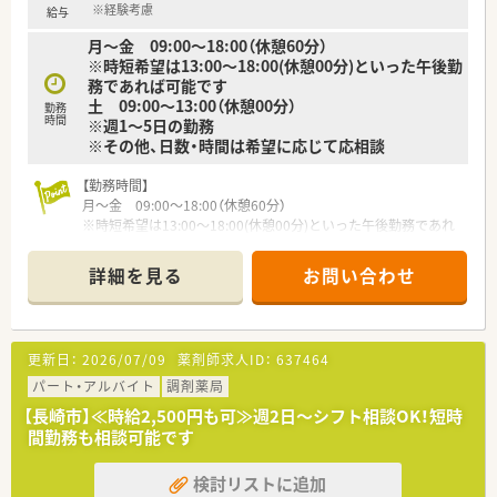
※経験考慮
給与
【求人情報について】
月～金 09:00～18:00（休憩60分）
■週1日～、時間の相談も可能です☆Wワークをご希望の方もお
※時短希望は13:00～18:00(休憩00分)といった午後勤
問合せ下さい！
務であれば可能です
■パートの方にも賞与を寸志支給あり！長く働ける方をお待ちし
土 09:00～13:00（休憩00分）
勤務
ております。
時間
※週1～5日の勤務
※駐車場は無いため公共交通機関での通勤となります
※その他、日数・時間は希望に応じて応相談
【勤務時間】
月～金 09:00～18:00（休憩60分）
※時短希望は13:00～18:00(休憩00分)といった午後勤務であれ
ば可能です
土 09:00～13:00（休憩00分）
詳細を見る
お問い合わせ
※週1～5日の勤務
※その他、日数・時間は希望に応じて応相談
【店舗情報と応需状況について】
更新日：
2026/07/09
薬剤師求人ID：
637464
■最寄り駅の原爆資料館駅から徒歩約2分と、通勤に非常に便利
な立地にある薬局です。
パート・アルバイト
調剤薬局
■主に外科, 眼科, 耳鼻科の3つの医療機関より応需しています。
【長崎市】≪時給2,500円も可≫週2日～シフト相談OK！短時
■1日の処方箋枚数は約80枚で薬剤師2～4名体制で対応してお
間勤務も相談可能です
ります
検討リストに追加
【募集背景と求める人物像について】