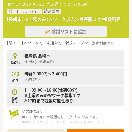
更新日：
2026/06/22
薬剤師求人ID：
700090
パート・アルバイト
調剤薬局
【長崎市】≪土曜のみ！Wワーク求人≫最寄駅スグ/複数科目
検討リストに追加
駅チカ
Ｗワーク可
車通勤可
新規オープン
教育制度あり
長崎県 長崎市
浦上駅 (JR長崎本線)
勤務地
時給2,000円～2,400円
※経験考慮
給与
土 09:00～16:00(休憩60分)
※土曜のみのWワーク募集です
勤務
※17時まで残業可能性あり
時間
＜店舗情報＞
■2025年5月に新規開局したばかりの薬局です。
■複数クリニック、近隣の総合病院から応需予定です。
■処方箋1日70～100枚を想定しています。