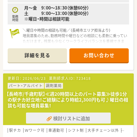
月～金 9：00～18：30（休憩60分）
土 9：00～13：00（休憩00分）
勤務
※曜日・時間は相談可能
時間
＼曜日や時間の相談も可能／（長崎市エリア担当より）
増員募集のため、勤務時間や曜日などの相談にも柔軟に乗ってい
ただけます。残業も少なくワークライフバランスを重視できま
すよ。
詳細を見る
お問い合わせ
【店舗情報と応需状況について】
■めがね橋駅から徒歩4分という好立地にあり、通勤の利便性が
非常に高い地域密着型の調剤薬局です。
■心療内科や精神科をはじめ、内科や小児科など非常に多岐にわ
更新日：
2026/06/23
薬剤師求人ID：
723418
たる科目の処方箋を応需しております。
■1日あたりの処方箋応需枚数は20枚から30枚程度と落ち着い
パート・アルバイト
調剤薬局
ており、一人ひとりに丁寧に対応できます。
【長崎市/千歳町駅】≪週20時間以上のパート募集≫徒歩1分
の駅チカ好立地！ご経験により時給2,300円も可♪曜日の相
【法人特徴について】
談も可能な増員募集！
■長崎県と福岡県を中心に複数の店舗を展開しており、今後も新
規開局を予定している成長中の安定法人です。
検討リストに追加
■代表自身が薬剤師であるため現場への理解が非常に深く、医師
の開業支援なども幅広く行っている企業です。
■会社全体として労務管理が徹底されており、残業が少なく従業
駅チカ
Ｗワーク可
車通勤可
シフト制
大手チェーン以外
在宅
員が安心して長く働ける環境が整っております。