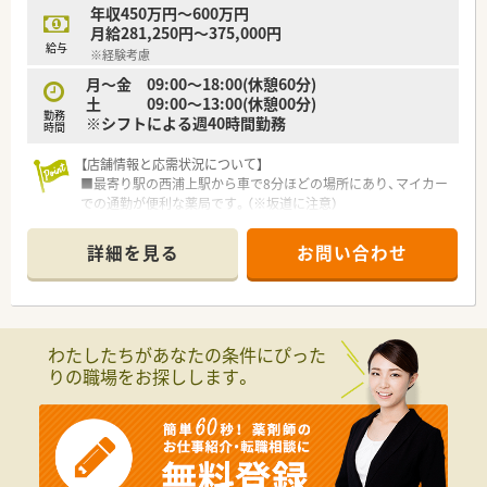
年収450万円～600万円
＜長く働ける環境作り＞
月給281,250円～375,000円
■結婚・出産・育児において様々な休暇・祝金制度を設けておりま
給与
※経験考慮
す。
■全社員リフレッシュ休暇で年1回、連続5日間の休暇取得が可
月～金 09:00～18:00(休憩60分)
能です。
土 09:00～13:00(休憩00分)
勤務
■「子育てサポート企業」として、厚生労働大臣の認定を受けた
※シフトによる週40時間勤務
時間
証でかつ継続的な促進をしている「プラチナくるみんマーク」の
認定を受けております。
【店舗情報と応需状況について】
■全店舗「調剤・監査・投薬」の流れのルールが統一されているた
■最寄り駅の西浦上駅から車で8分ほどの場所にあり、マイカー
めヘルプや異動の際も勤務しやすい環境です。
での通勤が便利な薬局です。（※坂道に注意）
■パートの方も勤務実績に準じて法定通りの有給休暇がござい
■近隣の病院から総合科目を応需しており、1日の処方箋枚数は
ます。
平均して約40枚となっています。
詳細を見る
お問い合わせ
■薬剤師は正社員とパートが各1名、他に事務員と管理栄養士が
＜学べる研修制度＞
在籍し協力して業務を行っています。
■外来がん認定薬剤師や漢方専門薬剤師も在籍しています。
■外来がん認定、糖尿病や在宅をケアする専門薬剤師を育てるプ
【募集背景と求める人物像について】
ロジェクトを開始し、勉強会や社内研修、学会参加、病院研修な
■今後の体制強化を見据えた増員募集のため、地域医療に貢献し
わたしたちがあなたの条件にぴった
ど、様々な活動を行っています。
たいという意欲のある方を求めています。
りの職場をお探しします。
■オンラインにて朝8:00～8:15から30分実施。家事や通勤中な
■調剤未経験の方やブランクのある方も歓迎しており、これまで
ど「ながら研修」で参加が可能です。
のご経験を問わず幅広く募集しています。
■外来がん専門薬剤師2名による薬剤師を鍛える「マッスル研
■将来的には薬局の中心となって活躍していただけるような、キ
修」、専属薬剤師による「漢方研修」、各店舗持ち回りで実施する
ャリアアップを目指す方を歓迎します。
「専門科目研修」などがあります。
【法人特徴について】