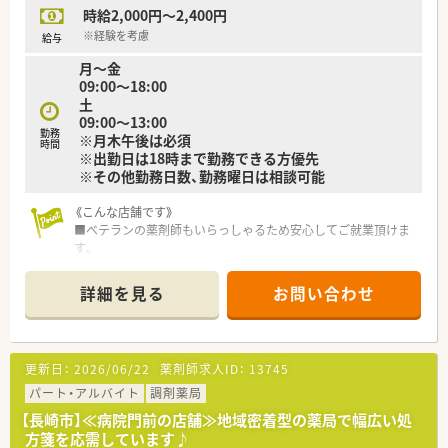
時給2,000円～2,400円
※経験を考慮
給与
月～金
09:00～18:00
土
09:00～13:00
勤務
※月木午後は必須
時間
※出勤日は18時まで勤務できる方優先
※その他勤務日数、勤務曜日は相談可能
《こんな店舗です》
■ベテランの薬剤師もいらっしゃるため安心してご就業頂けま
す。
■店舗間のヘルプ体制も整っております。
■在宅件数は月に15件程度（個人のみ）の店舗です
詳細を見る
お問い合わせ
《こんな会社です》
■佐世保市内に9店舗（化粧品小売店1店舗含む）を展開していま
す。
更新日：
2026/06/22
薬剤師求人ID：
13745
■医療・健康・美をとおして、人と地域に幸せをとどけます 。
■労務管理や福利厚生が充実している会社です。
パート・アルバイト
調剤薬局
■本部で応援体制を管轄しており、働きやすい環境が整っていま
【長崎市】≪病院門前の店舗≫地域密着型の薬局で幅広い処
す。
方箋を応需しています♪
■平成27年6月からは佐世保市内の医療機関や専門家とチーム