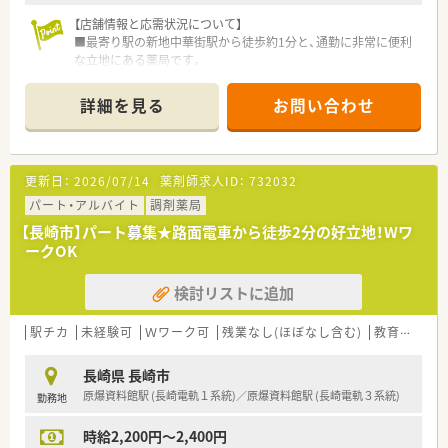
【店舗情報と応需状況について】
■最寄り駅の新地中華街駅から徒歩約1分と、通勤に非常に便利
な立地にある薬局です。
■医療モールからの処方箋が中心で、内科や心療内科など多様な
科目を応需しています。
詳細を見る
お問い合わせ
■1日の処方箋枚数は約250枚で、常時7名から8名体制で協力し
て業務にあたります。
【募集背景と求める人物像について】
更新日：
2026/07/14
薬剤師求人ID：
732032
■今後の体制強化を見据えた増員募集であり、共に成長していけ
る方を求めています。
パート・アルバイト
調剤薬局
■仕事とプライベートのオンオフを切り替え、メリハリをつけて
【長崎市】パート募集★路面電車から徒歩2分の好立地！Wワ
働きたい方を歓迎します。
ークOK
■新しい医薬品の情報に興味があり、積極的に知識を吸収したい
という意欲のある方です。
検討リストに追加
【法人特徴について】
■長崎市を中心に店舗展開しており、今後もM&A等により店舗
駅チカ
未経験可
Ｗワーク可
残業なし(ほぼなし含む)
教育制度あり
数拡大を計画している成長企業です。
■代表も薬剤師として現場の状況を把握することに努め、スタッ
長崎県 長崎市
フとの距離が近いです。
原爆資料館駅 (長崎電軌１系統)／原爆資料館駅 (長崎電軌３系統)
勤務地
■薬剤師の業務負担を軽減するため、2024年8月にピッキングロ
ボット導入しました。投薬に集中し患者様をお待たせしないよ
時給2,200円～2,400円
う心掛けております