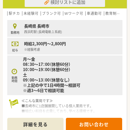
検討リストに追加
駅チカ
未経験可
ブランク可
Ｗワーク可
車通勤可
教育制度あり
長崎県 長崎市
西浜町駅 (長崎電軌１系統)
勤務地
時給2,300円～2,800円
※経験考慮
給与
月～金
08：30～17：00（休憩60分）
10：00～19：00（休憩60分）
土
勤務
09：00～13：00（休憩なし）
時間
※上記の中で1日4時間～相談可
※週3～6日で相談可能
≪こんな薬局です≫
■長崎市に1店舗展開している個人薬局です。
■幅広い科目を応需しており、学べる環境です。
■薬剤師人数も整っていますので、必要時のお休みも相談しやす
く安心して就業出来る環境です。
詳細を見る
お問い合わせ
■eラーニング制度で自宅に居ながらも自己研磨できます。