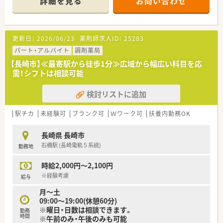
詳細を見る
お問い合わせ
■内科外科整形外科の処方箋がメインですが、広域の処方箋を扱
■眼科や精神科など幅広い診療科目からの処方箋に触れること
いますので勉強になる環境です。
で、常に自己研鑽に励みながらスキルアップを目指す方が活躍中
■土曜日の9時から13時までの勤務で、月に1～2回程度の勤務も
です。
相談可能です。
■患者様一人ひとりのお話をじっくりと伺い、居宅への訪問時に
更新日：
2026/06/23
薬剤師求人ID：
25283
■1人薬剤師体制ですが、土曜日の処方箋枚数は多くても20枚程
も優しく寄り添いながらきめ細やかな対応ができる方が活躍中
度と負担は少ないです。
パート・アルバイト
調剤薬局
です。
■取扱品目数は1,200品目程です。
【長崎市】≪最寄駅から徒歩1分≫広域から幅広い科目を応
■地域に密着した薬局です。
需！シフトは相談可能
■OTCの取り扱いもございます。
■患者様の健やかな毎日のために寄り添い続ける薬局でありた
検討リストに追加
いというお考えをお持ちの薬局さんです。
■薬がないとき等、困ったときのフォロー体制もございます。
駅チカ
未経験可
ブランク可
Ｗワーク可
扶養内勤務OK
長崎県 長崎市
石橋駅 (長崎電軌５系統)
勤務地
時給2,000円～2,100円
※経験考慮
給与
月～土
09:00～19:00(休憩60分)
※曜日・日数は相談できます。
勤務
時間
※午前のみ・午後のみも可能