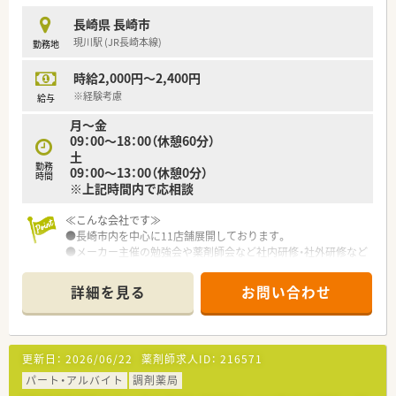
長崎県 長崎市
現川駅 (JR長崎本線)
勤務地
時給2,000円～2,400円
※経験考慮
給与
月～金
09：00～18：00（休憩60分）
土
勤務
09：00～13：00（休憩0分）
時間
※上記時間内で応相談
≪こんな会社です≫
●長崎市内を中心に11店舗展開しております。
●メーカー主催の勉強会や薬剤師会など社内研修・社外研修など
薬剤師教育にも積極的です。
●社内に互助会を設け、イベントなど社員同士の交流も催してい
詳細を見る
お問い合わせ
ます。
●市内に複数店舗がありますので、通勤を考慮し、無理のない配
属でご検討いただけます。
更新日：
2026/06/22
薬剤師求人ID：
216571
パート・アルバイト
調剤薬局