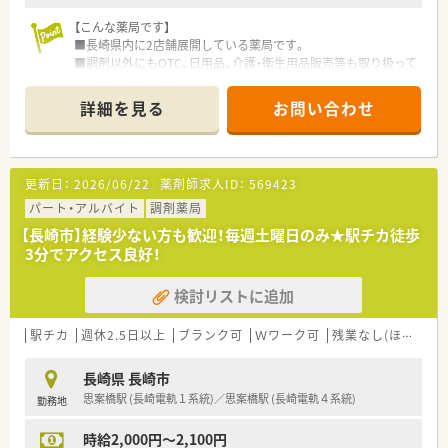
【こんな薬局です】
■長崎県内に2店舗展開している薬局です。
■調剤以外にもOTC、日用品、介護・衛生用品販売等も取り扱って
おります。
■在宅業務（居宅・施設）も実施されています。
詳細を見る
お問い合わせ
■患者さまの不安に寄り添い、丁寧な服薬指導にこだわっている
企業です。
更新日：
2026/06/22
薬剤師求人ID：
569423
パート・アルバイト
調剤薬局
【長崎市】経験少ない方も歓迎！毎週土曜日のみ★駅チカ徒歩
3分でアクセス良好！
検討リストに追加
駅チカ
週休2.5日以上
ブランク可
Ｗワーク可
残業なし(ほぼなし含む)
長崎県 長崎市
思案橋駅 (長崎電軌１系統)／思案橋駅 (長崎電軌４系統)
勤務地
時給2,000円～2,100円