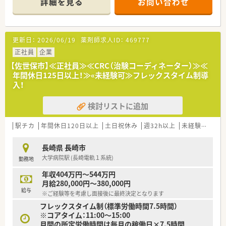
詳細を見る
お問い合わせ
■確認テストやチェックシートを用いながら習熟度を測り、入社
■エリアにより、(業界問わず)営業経験2年以上の方を検討でき
後1年程度で一人で担当を持てるようになります。
る可能性有。
＜こんな企業です＞
＜担当業務について>
更新日：
2026/06/19
薬剤師求人ID：
469777
■医療イノベーションを志し、両社が取り組んできたヘルスケア
■SMA業務
事業をより一層加速してまいります。
治験実施施設(病院・クリニック等)に対し、実施のための各種折
正社員
企業
■これまで多くの治験に携わり、主に『お薬の一生』に貢献して
衝や環境整備支援、事務業務などを担当していただきます。
【佐世保市】≪正社員≫≪CRC（治験コーディネーター）≫≪
きました。
（代表的な業務内容）
年間休日125日以上！≫«未経験可≫フレックスタイム制導
■医療領域だけにとどまらず、健康、未病・予防、予後といった一
・治験実施施設の医師への案件打診
入！
貫した生活スタイルから派生する各ステージにおいて、当社が培
・契約書作成、締結
ってきた知識・ノウハウを活用し、生を受けたその人がその人ら
・CRCの勉強会や治験実施施設での説明会の調整
しい一生を全うする一助となるよう、『ヒトの一生』への寄与を
検討リストに追加
・安全性等を審議する専門委員会(IRB)への対応支援
目指します。
・その他資料作成支援、必須文書作成～保管 等
■長年高めてきた倫理観を礎に、時代のニーズに柔軟に対応する
駅チカ
年間休日120日以上
土日祝休み
週32h以上
未経験可
大
姿勢と新たな価値を創造していくフロンティア精神を持つ集団
＜こんな職場環境です＞
であり続けます。
■最寄駅から徒歩3分の立地にあり、周辺には市役所などがある
長崎県 長崎市
■ヘルスケア業界の心髄ともいえる『生と命の追求・研究』それ
オフィス街での勤務です。
大学病院駅 (長崎電軌１系統)
が我々の使命です。当社の各事業部は、それぞれがLAB（研究室）
勤務地
■飲食店やコンビニなども多くございますので、お昼休憩時も大
として、ヘルスケア分野を事業化研究の視点から追求し、生を受
変便利な環境です。
年収404万円～544万円
けたあらゆるライフスタイルの支援と維持に貢献してまいりま
■フレックス制度を導入しておりますのでワークライフバラン
月給280,000円～380,000円
す。
スを実現できる環境です。
給与
※ご経験等を考慮し面接後に最終決定となります
■SMO業界でSMA実務経験が2年以上ある方の募集ですが、困っ
フレックスタイム制（標準労働時間7.5時間）
たときは先輩や上司から手厚くサポートを頂ける環境です。
※コアタイム：11:00～15:00
■現在治療法がなく苦しんでいる患者様に対して薬を届けるこ
月間の所定労働時間は毎月の稼働日×7.5時間
とや最前線で治療にあたる医師やスタッフのサポートを行うや