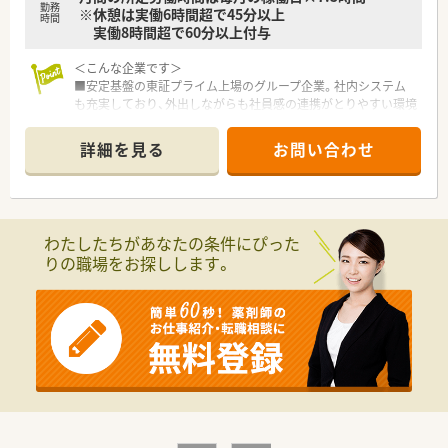
勤務
※休憩は実働6時間超で45分以上
りがいのある業務です。
時間
実働8時間超で60分以上付与
＜充実した研修制度＞
■入社時には、同期入社者とともに2週間弱、東京本社にて集合
＜こんな企業です＞
研修を行います（※参加必須）。会社のことや業務を遂行する上
■安定基盤の東証プライム上場のグループ企業。社内システム
で必要な法令から実務まで座学中心でロープレを交えながら学
も充実しており、外出しながらも社員感の連携がとりやすい環境
んでいきます。
です。
■各拠点に配属され先輩社員から業務を引継ぎながらOJT担当
■会社のカラーとしてチーム全体で協力しながら治験を進めて
詳細を見る
お問い合わせ
者とともに医療機関へ同行するなど、徐々に業務を身に着けるこ
いく会社です。
とが出来ます。
■施設によって就業時間が異なるためフレックスタイム制を導
■確認テストやチェックシートを用いながら習熟度を測り、入社
入されています。
後1年程度で一人で担当を持てるようになります。
■年間休日125日以上でワークライフバランスも充実しやすい
です。
わたしたちがあなたの条件にぴった
＜こんな企業です＞
■担当施設により休日出勤もございますが、平日に振替休日を取
りの職場をお探しします。
■医療イノベーションを志し、両社が取り組んできたヘルスケア
得することができます。
事業をより一層加速してまいります。
■これまで多くの治験に携わり、主に『お薬の一生』に貢献して
＜業務内容＞
きました。
■長崎県佐世保市の医療機関を担当いただくCRC（治験コーディ
■医療領域だけにとどまらず、健康、未病・予防、予後といった一
ネーター）を募集致します。
貫した生活スタイルから派生する各ステージにおいて、当社が培
■施設規模によって人員体制は1名～数名と違いますが、OJT研
ってきた知識・ノウハウを活用し、生を受けたその人がその人ら
修がしっかりとございますので未経験の方でも安心です。
しい一生を全うする一助となるよう、『ヒトの一生』への寄与を
■1人のCRC当たり3～5施設を担当しております。経験やスキル
目指します。
が向上することで最大で10試験程度担当している方もいらっし
■長年高めてきた倫理観を礎に、時代のニーズに柔軟に対応する
ゃいます。
姿勢と新たな価値を創造していくフロンティア精神を持つ集団
■社内での治験開始前の勉強会の開催や、看護師・臨床検査技師