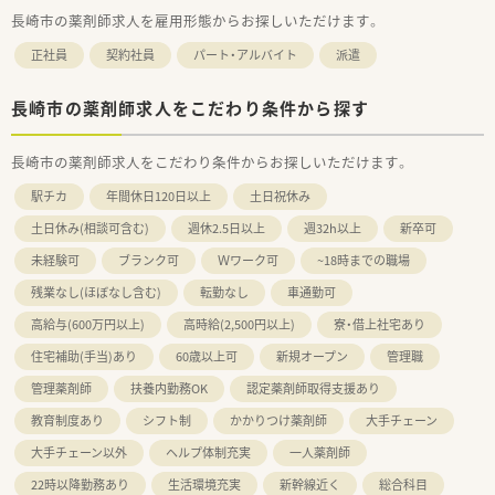
長崎市の薬剤師求人を雇用形態からお探しいただけます。
正社員
契約社員
パート・アルバイト
派遣
長崎市の薬剤師求人をこだわり条件から探す
長崎市の薬剤師求人をこだわり条件からお探しいただけます。
駅チカ
年間休日120日以上
土日祝休み
土日休み(相談可含む)
週休2.5日以上
週32h以上
新卒可
未経験可
ブランク可
Ｗワーク可
~18時までの職場
残業なし(ほぼなし含む)
転勤なし
車通勤可
高給与(600万円以上)
高時給(2,500円以上)
寮・借上社宅あり
住宅補助(手当)あり
60歳以上可
新規オープン
管理職
管理薬剤師
扶養内勤務OK
認定薬剤師取得支援あり
教育制度あり
シフト制
かかりつけ薬剤師
大手チェーン
大手チェーン以外
ヘルプ体制充実
一人薬剤師
22時以降勤務あり
生活環境充実
新幹線近く
総合科目