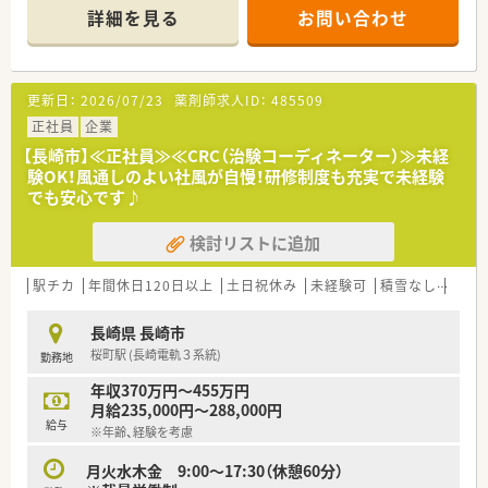
■治験コーディネーター業務
詳細を見る
お問い合わせ
医療機関が実施する治験業務をサポートするお仕事です。
（代表的な業務内容）
・被験者である患者さんへの治験内容説明補助
・患者さんのケア・相談対応
更新日：
2026/07/23
薬剤師求人ID：
485509
・治験担当医師の補助
・院内スタッフとの調整
正社員
企業
・検査・投薬スケジュールの調整
【長崎市】≪正社員≫≪CRC（治験コーディネーター）≫未経
・治験で得られるデータ管理 等
験OK！風通しのよい社風が自慢！研修制度も充実で未経験
でも安心です♪
＜こんな職場環境です＞
■最寄駅から徒歩3分の立地にあり、周辺には市役所などがある
検討リストに追加
オフィス街での勤務です。
■飲食店やコンビニなども多くございますので、お昼休憩時も大
変便利な環境です。
駅チカ
年間休日120日以上
土日祝休み
未経験可
積雪なし
大手
■フレックス制度を導入しておりますのでワークライフバラン
スを実現できる環境です。
長崎県 長崎市
■困ったときは先輩や上司から手厚くサポートを頂ける環境で
桜町駅 (長崎電軌３系統)
勤務地
す。
■CRCは疾病を抱えた患者様やそれを治療しようと奮闘する医
年収370万円～455万円
師やスタッフなど携わる相手が多いです。
月給235,000円～288,000円
■現在治療法がなく苦しんでいる患者様に対して薬を届けるこ
給与
※年齢、経験を考慮
とや最前線で治療にあたる医師やスタッフのサポートを行うや
りがいのある業務です。
月火水木金 9:00～17:30（休憩60分）
■直行直帰が基本となる裁量労働制になるので業務とプライベ