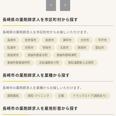
であり続けます。
への説明、治験資材の確認と管理業務、治験責任医師との被験者
■ヘルスケア業界の心髄ともいえる『生と命の追求・研究』それ
への説明会開催、治験開始後の被験者のケア等が主な業務です。
が我々の使命です。当社の各事業部は、それぞれがLAB（研究室）
として、ヘルスケア分野を事業化研究の視点から追求し、生を受
＜未経験の方も歓迎！充実した研修＞
長崎県の薬剤師求人を市区町村から探す
けたあらゆるライフスタイルの支援と維持に貢献してまいりま
■ご入社後は座学研修が1ヶ月ほどございます。配属後も月2～3
す。
回の継続研修と定期面談を実施、未経験者から着実にスキルアッ
長崎県の薬剤師求人を市区町村からお探しいただけます。
プできる環境です。
■入社時研修は2カ月間をかけ基礎から実務面まで幅広く学べま
長崎市
佐世保市
島原市
諫早市
大村市
平戸市
す。
松浦市
対馬市
壱岐市
五島市
西海市
雲仙市
南島原市
西彼杵郡長与町
西彼杵郡時津町
東彼杵郡東彼杵町
北松浦郡佐々町
南松浦郡新上五島町
長崎市の薬剤師求人を業種から探す
長崎市の薬剤師求人を業種からお探しいただけます。
調剤薬局
病院・クリニック
企業
ドラッグストア(調剤あり)
長崎市の薬剤師求人を雇用形態から探す