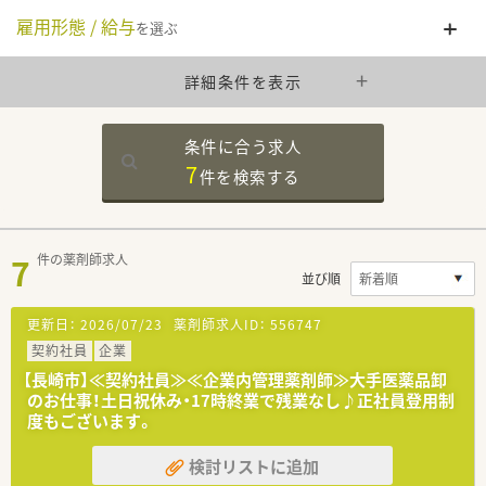
雇用形態 / 給与
を選ぶ
詳細条件を表示
条件に合う求人
7
件を
検索する
7
件の薬剤師求人
並び順
更新日：
2026/07/23
薬剤師求人ID：
556747
契約社員
企業
【長崎市】≪契約社員≫≪企業内管理薬剤師≫大手医薬品卸
のお仕事！土日祝休み・17時終業で残業なし♪正社員登用制
度もございます。
検討リストに追加