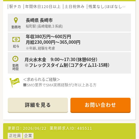
■景気の動向に左右されることなく、これまで着実に成長をして
ってきた知識・ノウハウを活用し、生を受けたその人がその人ら
きている企業です。
駅チカ
年間休日120日以上
土日祝休み
残業なし(ほぼなし含む)
高
しい一生を全うする一助となるよう、『ヒトの一生』への寄与を
目指します。
＼こんな方におすすめ！／
長崎県 長崎市
■長年高めてきた倫理観を礎に、時代のニーズに柔軟に対応する
■デスクワークで無理なく働きたい方
桜町駅 (長崎電軌３系統)
勤務地
姿勢と新たな価値を創造していくフロンティア精神を持つ集団
■短めの勤務時間で働きたい方
であり続けます。
■土日休みでプライベートを充実させたい方
年収380万円～600万円
■ヘルスケア業界の心髄ともいえる『生と命の追求・研究』それ
月給230,000円～365,000円
が我々の使命です。当社の各事業部は、それぞれがLAB（研究室）
給与
※年齢、経験を考慮
として、ヘルスケア分野を事業化研究の視点から追求し、生を受
けたあらゆるライフスタイルの支援と維持に貢献してまいりま
月火水木金 9:00～17:30（休憩60分）
す。
※フレックスタイム制（コアタイム11-15時）
勤務
時間
＜求められるご経験＞
■SMO業界でSMA実務経験が2年以上ある方
＜担当業務について>
■SMA業務
詳細を見る
お問い合わせ
治験実施施設(病院・クリニック等)に対し、実施のための各種折
衝や環境整備支援、事務業務などを担当していただきます。
（代表的な業務内容）
・治験実施施設の医師への案件打診
更新日：
2026/06/22
薬剤師求人ID：
485511
・契約書作成、締結
・CRCの勉強会や治験実施施設での説明会の調整
正社員
企業