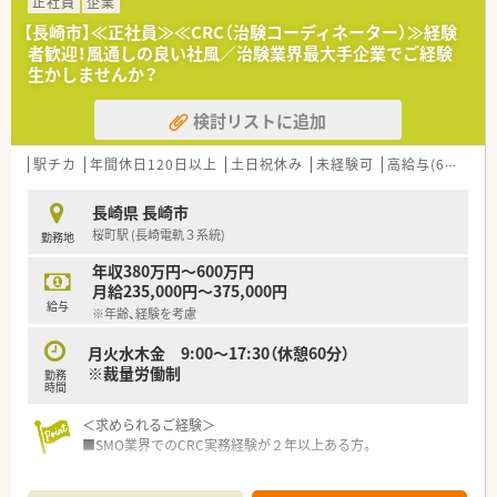
・DI業務(医療機関や薬局からの問い合わせ対応)
正社員
企業
・教育業務(社内従業員への研修をサポート役として指導)
【長崎市】≪正社員≫≪CRC（治験コーディネーター）≫経験
者歓迎！風通しの良い社風／治験業界最大手企業でご経験
＼こんな会社です／
生かしませんか？
■医療用医薬品を中心に、検査試薬、医療機器等をはじめ医療現
場で必要なあらゆるものを取り扱うプライム市場上場企業で
検討リストに追加
す。
■医薬品卸業以外にも病医院や薬局の運営を情報面で支えるシ
ステム、サービスの提供など様々な側面から日本の医療を支えて
駅チカ
年間休日120日以上
土日祝休み
未経験可
高給与(600万円以上)
います。
■定期的な研修や、エリア内でのつながりも活発！薬剤師フォロ
長崎県 長崎市
ーのための専門部署もございますので安心して働けます。
桜町駅 (長崎電軌３系統)
勤務地
年収380万円～600万円
月給235,000円～375,000円
給与
※年齢、経験を考慮
月火水木金 9:00～17:30（休憩60分）
※裁量労働制
勤務
時間
＜求められるご経験＞
■SMO業界でのCRC実務経験が２年以上ある方。
＜担当業務について>