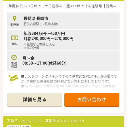
年間休日120日以上
土日祝休み
週32h以上
未経験可
残業なし(ほぼなし含む)
長崎県 長崎市
肥前古賀駅 (JR長崎本線)
勤務地
年収384万円～450万円
月給240,000円～270,000円
給与
※経験など考慮し決定
※嘱託社員
月～金
08:30～17:00(休憩60分)
勤務
時間
■デスクワークがメインですので基本的なPCスキルが必要です
が、企業内管理薬剤師の経験がない方も歓迎しております！
■20代～40代の方が活躍中！今後の世代を担って頂ける方を歓
迎！
詳細を見る
お問い合わせ
＼こんなお仕事です／
薬剤師職として事務的・学術的な立場から支店全体をサポート頂
くポジションになります。
・薬事関連業務(保健所への届出業務、お得意先の許可状況)
更新日：
2026/07/23
薬剤師求人ID：
485510
・品質管理業務(医薬品の温度管理、期限管理、衛生管理)