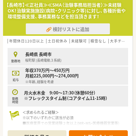
・安全性等を審議する専門委員会(IRB)への対応支援
【長崎市】≪正社員≫≪SMA（治験事務局担当者）≫未経験
・その他資料作成支援、必須文書作成～保管 等
OK！治験実施施設(病院・クリニック等)に対し、各種折衝や
環境整備支援、事務業務などを担当頂きます！
＜こんな職場環境です＞
■最寄駅から徒歩3分の立地にあり、周辺には市役所などがある
検討リストに追加
オフィス街での勤務です。
■飲食店やコンビニなども多くございますので、お昼休憩時も大
変便利な環境です。
年間休日120日以上
土日祝休み
未経験可
積雪なし
大手チェーン以外
■フレックス制度を導入しておりますのでワークライフバラン
スを実現できる環境です。
長崎県 長崎市
■SMO業界でSMA実務経験が2年以上ある方の募集ですが、困っ
桜町駅 (長崎電軌３系統)
勤務地
たときや先輩や上司から手厚くサポートを頂ける環境です。
■CRCは疾病を抱えた患者様やそれを治療しようと奮闘する医
年収370万円～450万円
師やスタッフなど携わる相手が多いです。
月給225,000円～274,000円
■現在治療法がなく苦しんでいる患者様に対して薬を届けるこ
給与
※年齢、経験を考慮
とや最前線で治療にあたる医師やスタッフのサポートを行うや
りがいのある業務です。
月火水木金 9:00～17:30（休憩60分）
※フレックスタイム制（コアタイム11-15時）
勤務
＜充実した研修制度＞
時間
■入社時には、同期入社者とともに2週間弱、東京本社にて集合
研修を行います。会社のことや業務を遂行する上で必要な法令
＜求められるご経験＞
から実務まで座学中心でロープレを交えながら学んでいきます。
※以下のいずれかに該当が必須
■各拠点に配属され先輩社員から業務を引継ぎながらOJT担当
■医療業界での営業経験２年以上(MR・MS・医療機器営業等)
者とともに医療機関へ同行するなど、徐々に業務を身に着けるこ
■SMA実務経験または治験業界での営業経験(施設開拓・メーカ
とが出来ます。
ー向け営業等)