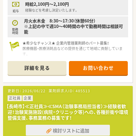
■ヘルスケア業界の心髄ともいえる『生と命の追求・研究』それ
時給2,100円～2,100円
■困ったときは先輩や上司から手厚くサポートを頂ける環境で
が我々の使命です。当社の各事業部は、それぞれがLAB（研究室）
す。
経験などを考慮し決定いたします。
給与
として、ヘルスケア分野を事業化研究の視点から追求し、生を受
■CRCは疾病を抱えた患者様やそれを治療しようと奮闘する医
けたあらゆるライフスタイルの支援と維持に貢献してまいりま
月火水木金 8:30～17:30（休憩60分）
師やスタッフなど携わる相手が多いです。
す。
※上記の中で週10～40時間の中で勤務時間は相談可
■現在治療法がなく苦しんでいる患者様に対して薬を届けるこ
勤務
能
とや最前線で治療にあたる医師やスタッフのサポートを行うや
時間
りがいのある業務です。
★希少なチャンス★ 企業内管理薬剤師のパート募集！
＜充実した研修制度＞
医療機器・医療消耗品などの提供を通じて地域に貢献していま
■入社時には、同期入社者とともに2週間弱、東京本社にて集合
す。
研修を行います。会社のことや業務を遂行する上で必要な法令
から実務まで座学中心でロープレを交えながら学んでいきます。
【具体的には】
詳細を見る
お問い合わせ
■各拠点に配属され先輩社員から業務を引継ぎながらOJT担当
■拠点倉庫の薬品庫に保管されている医薬品の管理および販売
者とともに医療機関へ同行するなど、徐々に業務を身に着けるこ
管理
とが出来ます。
■主な取り扱い製品は、人工透析溶材、ヘパリンＮａ透析用など
■確認テストやチェックシートを用いながら習熟度を測り、入社
（約２０～３０種類）
更新日：
2026/06/22
薬剤師求人ID：
485513
後1年程度で一人で担当を持てるようになります。
■その他、薬剤師以外の業務（一般事務）を双方合意によりお願い
する場合もあります。
正社員
企業
＜こんな企業です＞
【長崎市】≪正社員≫≪SMA（治験事務局担当者）≫経験者歓
■医療イノベーションを志し、両社が取り組んできたヘルスケア
＼こんな企業です／
迎！治験実施施設(病院・クリニック等)への、各種折衝や環境
事業をより一層加速してまいります。
■九州から関東にかけて医療機器や産業機器の販売とアフター
整備支援、事務業務の募集です！
■これまで多くの治験に携わり、主に『お薬の一生』に貢献して
サービスを手掛けている企業です。
きました。
■取引先は大学病院をはじめとする医療機関や官公庁、メーカー
検討リストに追加
■医療領域だけにとどまらず、健康、未病・予防、予後といった一
など幅広く関係構築をされています。
貫した生活スタイルから派生する各ステージにおいて、当社が培