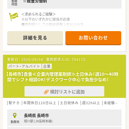
※裁量労働制
勤務
ートのバランスも自分次第で調整が出来ます。
時間
＜充実した研修制度＞
＜求められるご経験＞
■入社時には、同期入社者とともに2週間弱、東京本社にて集合
※以下のいずれかに該当が必須
研修を行います。会社のことや業務を遂行する上で必要な法令
■薬剤師としての臨床経験２年以上の方
から実務まで座学中心でロープレを交えながら学んでいきます。
■CRC実務経験または治験業界のご経験がある方。
■各拠点に配属され先輩社員から業務を引継ぎながらOJT担当
詳細を見る
お問い合わせ
者とともに医療機関へ同行するなど、徐々に業務を身に着けるこ
＜担当業務について>
とが出来ます。
■治験コーディネーター業務
■確認テストやチェックシートを用いながら習熟度を測り、入社
医療機関が実施する治験業務をサポートするお仕事です。
後1年程度で一人で担当を持てるようになります。
（代表的な業務内容）
更新日：
2026/08/04
薬剤師求人ID：
704172
・被験者である患者さんへの治験内容説明補助
＜こんな企業です＞
・患者さんのケア・相談対応
パート・アルバイト
企業
■医療イノベーションを志し、両社が取り組んできたヘルスケア
・治験担当医師の補助
【長崎市】貴重≪企業内管理薬剤師≫土日休み！週10～40時
事業をより一層加速してまいります。
・院内スタッフとの調整
間でシフト相談OK！デスクワーク中心で負担少なめ！
■これまで多くの治験に携わり、主に『お薬の一生』に貢献して
・検査・投薬スケジュールの調整
きました。
・治験で得られるデータ管理 等
■医療領域だけにとどまらず、健康、未病・予防、予後といった一
検討リストに追加
貫した生活スタイルから派生する各ステージにおいて、当社が培
＜こんな職場環境です＞
ってきた知識・ノウハウを活用し、生を受けたその人がその人ら
■最寄駅から徒歩3分の立地にあり、周辺には市役所などがある
駅チカ
年間休日120日以上
土日祝休み
週32h以上
未経験可
残業
しい一生を全うする一助となるよう、『ヒトの一生』への寄与を
オフィス街での勤務です。
目指します。
■飲食店やコンビニなども多くございますので、お昼休憩時も大
長崎県 長崎市
■長年高めてきた倫理観を礎に、時代のニーズに柔軟に対応する
変便利な環境です。
現川駅 (JR長崎本線)
姿勢と新たな価値を創造していくフロンティア精神を持つ集団
勤務地
■フレックス制度を導入しておりますのでワークライフバラン
であり続けます。
スを実現できる環境です。