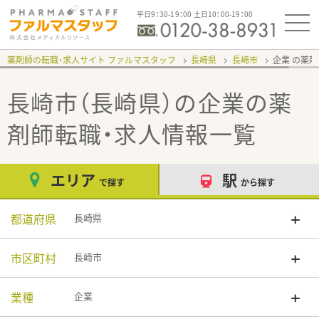
平日9：30-19：00 土日10：00-19：00
薬剤師の転職・求人サイト ファルマスタッフ
長崎県
長崎市
企業
長崎市（長崎県）の企業
の薬
剤師転職・求人情報一覧
エリア
駅
で探す
から探す
都道府県
長崎県
市区町村
長崎市
業種
企業