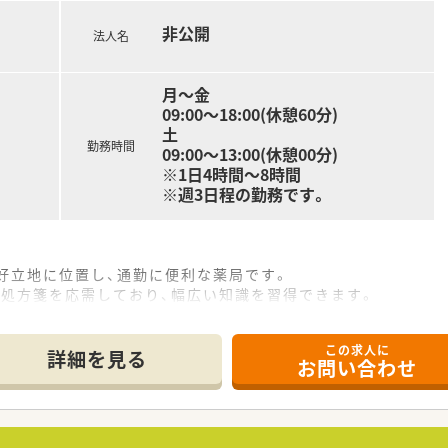
ス良好な立地です。商店街の中にあり周辺にはコンビニや飲食店
非公開
法人名
多数科目を応需しています。OTC販売のスキルも身に着けるこ
の時間を確保出来ます。
月～金
09:00～18:00(休憩60分)
土
勤務時間
09:00～13:00(休憩00分)
※1日4時間～8時間
※週3日程の勤務です。
好立地に位置し、通勤に便利な薬局です。
の処方箋を応需しており、幅広い知識を習得できます。
薬剤師3名体制で、協力して業務に取り組んでいます。
この求人に
て】
詳細を見る
お問い合わせ
ており、風通しの良いアットホームな薬局です。
営しています。
める予定で経営も安定しています。