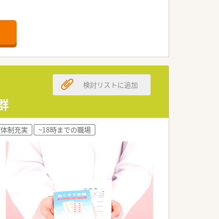
ため日々の買い物にも便利な立地です。
、幅広い知識が経験できる環境です。
お昼にかけてが活気にあふれる店舗で、そ
りながら動ける方を求めています。
検討リストに追加
であればブランクがあっても歓迎です。
群
の調剤薬局」として根差しています。
ンスを大切にしている法人です。
プ体制充実
~18時までの職場
学びの機会を豊富に設けています。