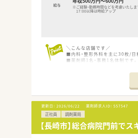
年収500万円～600万円
給与
※ご経験・勤務時間などを考慮いたしま
17：00以降は時給アップ
╲こんな店舗です／
■内科・整形外科を主に30枚/
■薬剤師1名・事務1名体制です
＜ こんな会社です ＞
■全国に470店舗以上の調剤薬
年間100店舗拡大（2021年度
母体のホールディングスはIT・
■産育休復帰率が90%以上で推
■毎年10名前後の新卒者採用が
更新日：
2026/06/22
薬剤師求人ID：
557547
■ピッキングシステムや調剤レ
正社員
調剤薬局
■ドミナント展開をしているた
■サプリメントや健康食品・化粧
【長崎市】総合病院門前でス
＜休暇・フォロー制度が充実＞