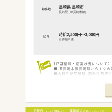
＜こんな薬局です＞
長崎県 長崎市
■最寄駅から徒歩1分とアクセ
勤務地
■内科・消化器科・呼吸器科など
長崎駅 (JR長崎本線)
■残業も少なく、プライベート
時給2,500円～3,000円
給与
※経験考慮
【店舗情報と応需状況について】
■JR長崎本線長崎駅からすぐの
■内科や泌尿器科、脳外科領域
■現在、常勤薬剤師1名とパート
【募集背景と求める人物像につい
■温和な社長は現場で活躍され
■長崎県内に3店舗の薬局を運
■今後も店舗展開を積極的に進
更新日：
2026/06/26
薬剤師求人ID：
727775