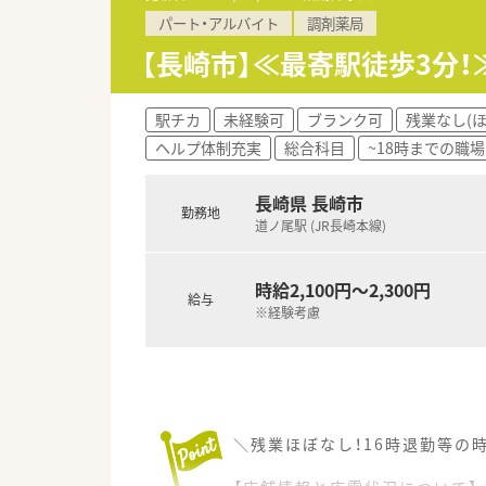
【勤務実態について】
パート・アルバイト
調剤薬局
■1日4時間もしくは8時間の勤
■週3日程の勤務となり、無理な
【長崎市】≪最寄駅徒歩3分
■サポート体制あり！お子さん
駅チカ
未経験可
ブランク可
残業なし(
ヘルプ体制充実
総合科目
~18時までの職場
長崎県 長崎市
勤務地
道ノ尾駅 (JR長崎本線)
時給2,100円～2,300円
給与
※経験考慮
＼残業ほぼなし！16時退勤等の