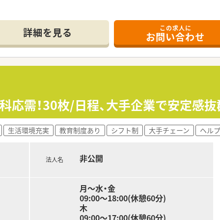
3分とアクセスが非常に良く、近隣にはスーパーやバス停もある
方箋を応需するほか、特殊な漢方の処方や多科目の面応需もあり
この求人に
応需しており、中でも午前中に半数以上が集中するため、朝から
詳細を見る
お問い合わせ
中です。
て】
も可能です
全員で臨機応変に協力し合っているため、周囲と柔軟に連携を取
談となりますが、地域の患者様へ寄り添う丁寧な対応ができる方
科応需！30枚/日程、大手企業で安定感抜
ている地域密着型の個人薬局であり、地元の健康を支える「まち
取得できるよう、基本的に人員体制にはゆとりを持たせるスタ
生活環境充実
教育制度あり
シフト制
大手チェーン
ヘル
習会への参加を積極的に推奨しており、個人薬局でありながら
非公開
法人名
募集です。
月〜水・金
09:00～18:00(休憩60分)
木
09:00～17:00(休憩60分)