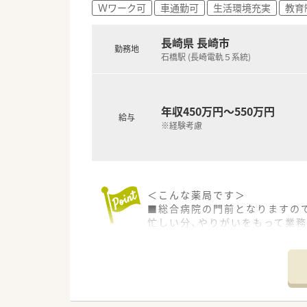
■年間休日は122日と大変充実
Ｗワーク可
車通勤可
生活環境充実
教育
■有給休暇は入社時3日付与、入
それ以降も毎年10月1日に法定
長崎県 長崎市
■残業時間は平均10時間未満！
勤務地
石橋駅 (長崎電軌５系統)
■2～3店舗に1名ブロック長様
■年2回ブロック長との面談も
＜キャリアパス・研修について＞
年収450万円～550万円
■一薬剤師から管理薬剤師、複
給与
※経験考慮
在宅・セルフメディケーション
■最短で20代後半でもブロック
キャリアステップを希望される
■研修制度も充実！各種勉強会
会社が認めた社外研修について
＜こんな薬局です＞
■総合病院の門前となりますの
忙しい分、やりがいをもって業
■薬局の近くにはショッピング
＜こんな会社です＞
■佐賀県を中心に、福岡県、熊本
■今後の業界の方向性を見据えた
防止システム全店導入」「ロー