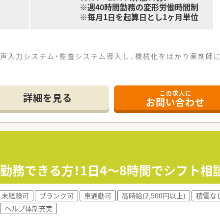
※週40時間勤務の変形労働時間制
※毎月1日を起算日とし1ヶ月単位
音声入力システム・監査システム導入し、機械化をはかり薬剤師
店舗→2018年7月16店舗→2022年3月には50店舗へ拡大を
合厚生大臣より「えるぼし（最高位の3段階目）」認定を取得し
この求人に
ケア店舗の構築、サプリメントバー・ヘルスケアラウンジ・ビュ
詳細を見る
お問い合わせ
視点からお客様の健康を管理しています。
いければ様々なキャリアを広げていけます。
開発、新規プロジェクトなど活躍できるフィールドは様々で、
厚さです。
勤務できる方！1日4～8時間でシフト相談
ぼ全員が取得しています)
短勤務は、お子さんが小学校6年生まで可能(1日6時間勤務)です
後3年間であれば、同資格での再入社可能）もございます。
未経験可
ブランク可
車通勤可
高時給(2,500円以上)
積雪な
間(調剤での採用の場合は＋1日でレセコン研修)個別にフォロ
ヘルプ体制充実