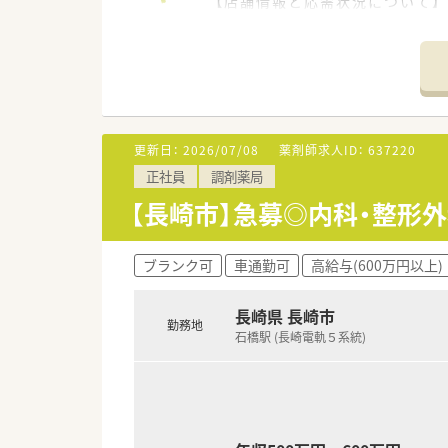
【店舗情報と応需状況について】
■最寄り駅の道ノ尾駅から徒歩
■門前病院から透析やがんの処
■1日あたり120枚の処方箋を
の間に勤務できる方を積極募集
【募集背景と求める人物像につい
■パート募集です。16時まで等
更新日：
2026/07/08
薬剤師求人ID：
637220
■調剤や監査の役割を固定せず
正社員
調剤薬局
■未経験の方は年齢に応じた相
【長崎市】急募◎内科・整形外
【法人特徴について】
■長崎県内にて3店舗を展開し
■スタッフが安心してお休みを
ブランク可
車通勤可
高給与(600万円以上)
■薬剤師会や病院が主催する講
長崎県 長崎市
【求人情報について】
勤務地
石橋駅 (長崎電軌５系統)
■時給2,100円～2,300円での