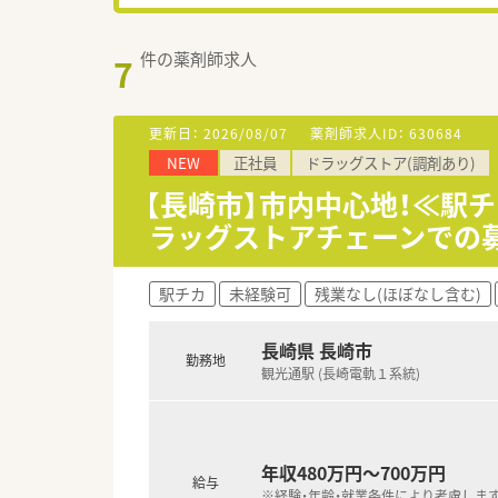
件の薬剤師求人
7
更新日：
2026/08/07
薬剤師求人ID：
630684
NEW
正社員
ドラッグストア(調剤あり)
【長崎市】市内中心地！≪駅
ラッグストアチェーンでの
駅チカ
未経験可
残業なし(ほぼなし含む)
長崎県 長崎市
勤務地
観光通駅 (長崎電軌１系統)
年収480万円～700万円
給与
※経験・年齢・就業条件により考慮しま