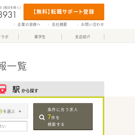
00
（祝日を除く）
【無料】転職サポート登録
企業の皆様へ
会社概要
お問い合わせ
マラボ
薬学生
支店紹介
報一覧
駅
から探す
条件に合う求人
与
を選ぶ
7
件を
検索する