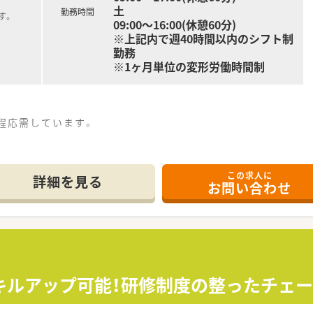
土
勤務時間
す。
09:00～16:00(休憩60分)
※上記内で週40時間以内のシフト制
勤務
※1ヶ月単位の変形労働時間制
日程応需しています。
。
この求人に
局を展開しています。
詳細を見る
お問い合わせ
実績）している会社で急速に伸びています。
臨床検査・農業事業など、約50社もの企業から成り立っており安
移！産育休取得やママさん薬剤師への配慮はもちろん、男性育
ある中で薬剤師様の平均年齢は42歳と、離職率が非常に低い調
コーダーなど、機器も大変充実しています。
め、通勤範囲内で多彩な処方を取り扱うことができます。
品も販売されており、独自開発の商品を社員割引にて、購入で
キルアップ可能！研修制度の整ったチェ