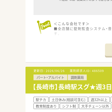
＜こんな会社です＞
■全店舗に錠剤監査システム・
す。
■健康サポート薬局を2017年3
■女性活躍推進法に基づく基準適
■健康寿命を延ばす次世代ヘルス
薬剤師・化粧品担当者が様々な
■チャレンジし、実績を残して
リクルーターや、店舗開発、商品
ことができます。
更新日：
2026/06/26
薬剤師求人ID：
486509
パート・アルバイト
調剤薬局
＜充実した福利厚生＞
■福利厚生も大手ならではの手
【長崎市】長崎駅スグ★週3日
・入社2年目から7連休取得(ほ
■育児休業復帰率96％ 育児時
■再雇用ライセンス制度 (退職
駅チカ
土日休み(相談可含む)
週32h以上
■中途薬剤師の入社時研修は4日
教育制度あり
シフト制
大手チェーン以外