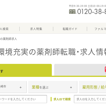
平日9：30-19：00 土日10：00-19：
人検索
求人特集
転職ガイド
ファル
実
環境充実
の薬剤師転職・求人情
す
業種
雇用形態 / 給
長崎市
を選ぶ
求人IDで検索