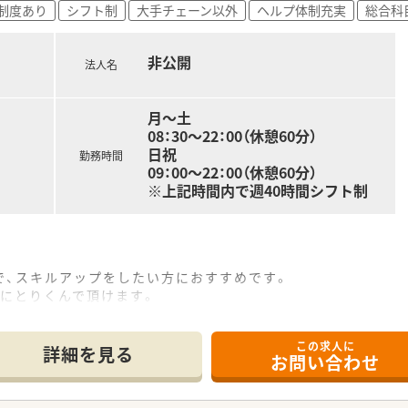
しており、ライフワークバランスの充実を図れます！
制度あり
シフト制
大手チェーン以外
ヘルプ体制充実
総合科
社6ヶ月経過後10日付与されます。
日数+3日付与されますので他の法人よりも付与日数が多くメリ
非公開
早番・遅番とシフトをしっかり調整して業界平均より少ない残業
法人名
もおりますので、急なお休みも対応をして頂きやすい環境がござ
ございますので、何かあれば相談しやすい環境が整っています。
月〜土
08：30〜22：00（休憩60分）
数店舗のマネジメントをするブロック長や
日祝
勤務時間
といった専門分野でのキャリアステージがあります。
09：00〜22：00（休憩60分）
長へ昇格が可能！昇格や昇進もしやすい環境ですので、
※上記時間内で週40時間シフト制
方や向上心がある方にもおすすめです。
はもちろんeラーニングや階層別研修など多彩な研修をご用意し
は会社負担で受講できます。
で、スキルアップをしたい方におすすめです。
務にとりくんで頂けます。
モールや飲食店などもありますので、お昼休憩や帰り道にお買い
この求人に
詳細を見る
お問い合わせ
県、長崎県、関東エリアに80店舗以上展開している創業100年
先進性のある企業です。「ダイレクトテレフォン」「トレーシング
ソンと併設した店舗作り」等対物から対人業務への移行、また処