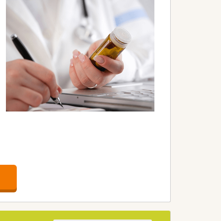
も充実しております。
とが出来る職場です。