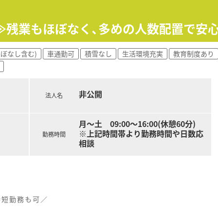
務となります。
く家庭とも両立できる職場です。
！≫残業もほぼなく、多めの人数配置で安
の急なお休み等の際も安心です。
ほぼなし含む)
車通勤可
積雪なし
生活環境充実
教育制度あり
非公開
法人名
月～土 09:00～16:00(休憩60分)
※上記時間帯より勤務時間や日数応
勤務時間
相談
時短勤務も可／