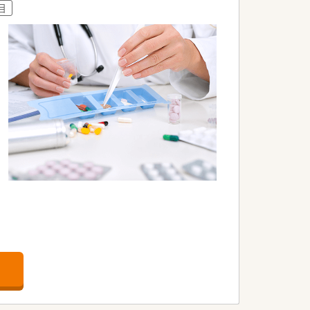
目
ハリを付けた就業が可能です。
時間を保っています。
います。
ています。
物ができる立地です。
を超える老舗企業です。
レポート」「24Hお薬電話相談」「過誤
方箋だけに頼らない薬局作りを行っており