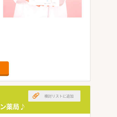
定性は抜群です。
休希望者も取得実績がございます。
剤薬局となります。
検討リストに追加
きます。
ーン薬局♪