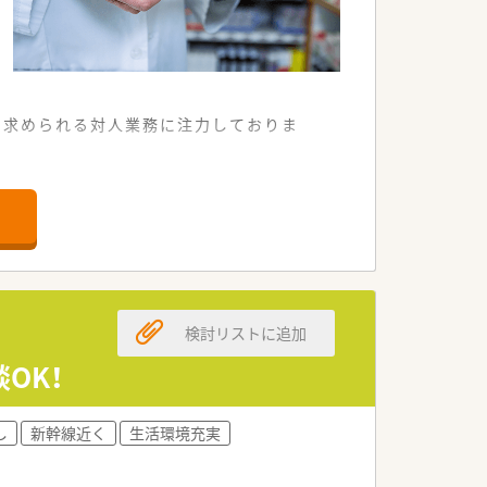
に求められる対人業務に注力しておりま
予定しています。
ています。
ーティーケアスタジオを設け、栄養士・
社内公募制度があり、自らチャンスを掴む
検討リストに追加
OK！
。
し
新幹線近く
生活環境充実
ーアップ面談も行っています。