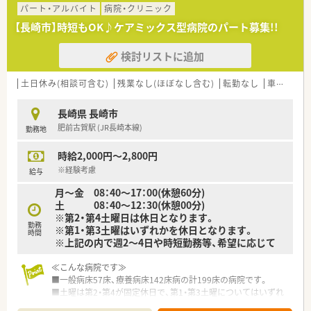
パート・アルバイト
病院・クリニック
【長崎市】時短もOK♪ケアミックス型病院のパート募集!!
検討リストに追加
土日休み(相談可含む)
残業なし(ほぼなし含む)
転勤なし
車通勤可
長崎県 長崎市
肥前古賀駅 (JR長崎本線)
勤務地
時給2,000円～2,800円
※経験考慮
給与
月～金 08：40～17：00(休憩60分)
土 08：40～12：30(休憩00分)
※第2・第4土曜日は休日となります。
勤務
※第1・第3土曜はいずれかを休日となります。
時間
※上記の内で週2～4日や時短勤務等、希望に応じて
≪こんな病院です≫
■一般病床57床、療養病床142床病の計199床の病院です。
■土曜は第2・第4が固定休日で、第1・第3土曜についてはいずれ
かがお休みとなりますので、土曜は月に1回となります。