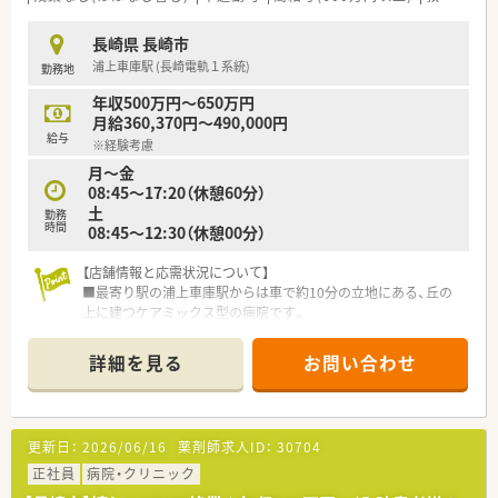
長崎県 長崎市
浦上車庫駅 (長崎電軌１系統)
勤務地
年収500万円～650万円
月給360,370円～490,000円
給与
※経験考慮
月～金
08:45～17:20（休憩60分）
土
勤務
時間
08:45～12:30（休憩00分）
【店舗情報と応需状況について】
■最寄り駅の浦上車庫駅からは車で約10分の立地にある、丘の
上に建つケアミックス型の病院です。
■内科や循環器科、皮膚科、眼科など多様な診療科の処方箋を1
日あたり約60枚応需しています。
詳細を見る
お問い合わせ
■薬剤師は現在、30代から50代までの常勤薬剤師が3名在籍して
おり、協力体制が整っています。
■多職種と連携するチーム医療に興味があり、協調性を持ってコ
ミュニケーションが取れる方を歓迎します。
更新日：
2026/06/16
薬剤師求人ID：
30704
【勤務実態について】
正社員
病院・クリニック
■終業時間は17時20分と比較的早く、残業もほとんど発生しな