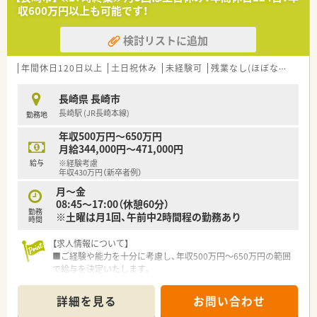
収600万円以上も可能です！
【募集背景と求める人物像について】
■体制整備を目的とした増員募集であり、新しい仲間を求めてい
ます。チームワークを重視し、患者様一人ひとりに寄り添った医
検討リストに追加
療を提供できる方を歓迎しております。
年間休日120日以上
土日祝休み
未経験可
残業なし(ほぼなし含む)
長崎県 長崎市
長崎駅 (JR長崎本線)
勤務地
年収500万円～650万円
月給344,000円～471,000円
給与
※経験考慮
年収430万円（新卒者例）
月～金
08:45～17:00（休憩60分）
勤務
※土曜は月1回、午前中2時間程の勤務あり
時間
【求人情報について】
■ご経験や能力を十分に考慮し、年収500万円～650万円の範囲
で給与を決定いたします。
■年間休日は124日と非常に多く、原則土日祝休みのためプライ
ベートの予定も立てやすいです。
詳細を見る
お問い合わせ
■賞与は年2回、計4.2ヶ月分の支給実績があり、各種手当や退職