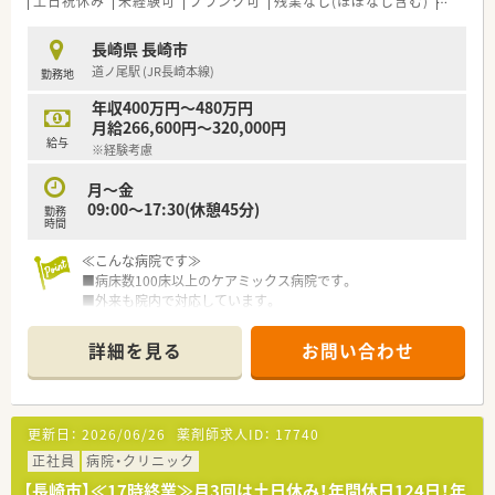
土日祝休み
未経験可
ブランク可
残業なし(ほぼなし含む)
車通勤
■休診日は日・祝日、第2第4土曜日、年末年始(12/29～1/3)です
■電子カルテやオーダリングシステムが導入されており、業務効
長崎県 長崎市
率化が図られています。分包機はトーショーの製品を使用して
道ノ尾駅 (JR長崎本線)
勤務地
います。
年収400万円～480万円
【設備面について】
月給266,600円～320,000円
■電子カルテとオーダリングシステムを導入しております
給与
※経験考慮
■分包機はトーショーの製品を導入しております
月～金
【業務内容について】
09:00～17:30(休憩45分)
勤務
■医薬品の調剤、薬品の管理、病棟服薬指導、混注業務、その他付
時間
随する業務がございます。
■地域密着型の療養メインの病院です。
≪こんな病院です≫
■残業はほぼ発生していない状況です
■病床数100床以上のケアミックス病院です。
■棚卸しや監査で稀に発生しますが、それでも1時間程度です
■外来も院内で対応しています。
■60歳以上の方も経験により相談可能です。
【休日】
詳細を見る
お問い合わせ
■土曜半日と日祝がお休みです(第2,4土曜日はお休みです)
■平日のお休みは有給消化しやすい環境です
【従業員情報】
更新日：
2026/06/26
薬剤師求人ID：
17740
■薬剤師は2名在籍しております(50代男性薬局長、50代女性薬
剤師)
正社員
病院・クリニック
■調剤助手は2名、女性の方がサポート頂いております
【長崎市】≪17時終業≫月3回は土日休み！年間休日124日！年