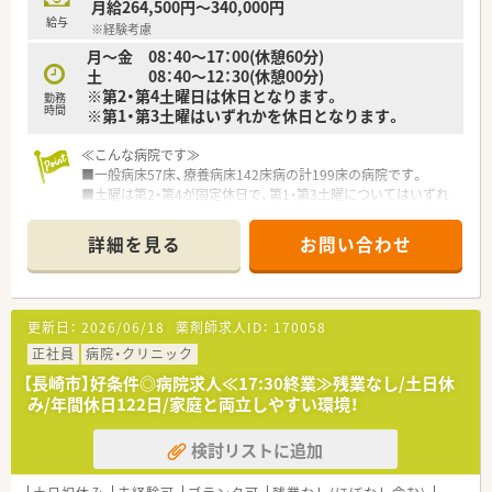
月給264,500円～340,000円
給与
※経験考慮
月～金 08：40～17：00(休憩60分)
土 08：40～12：30(休憩00分)
※第2・第4土曜日は休日となります。
勤務
時間
※第1・第3土曜はいずれかを休日となります。
≪こんな病院です≫
■一般病床57床、療養病床142床病の計199床の病院です。
■土曜は第2・第4が固定休日で、第1・第3土曜についてはいずれ
かがお休みとなりますので、土曜は月に1回となります。
詳細を見る
お問い合わせ
【施設情報と応需状況について】
■長崎県長崎市に立地する病院で、最寄りの肥前古賀駅からは車
で約5分です。内科、外科、整形外科、脳外科、循環器科、泌尿器
科、透析内科など幅広い診療科に対応しています。常勤薬剤師2
更新日：
2026/06/18
薬剤師求人ID：
170058
名と調剤助手2名が勤務しており、医薬品の採用品目数は902品
目です。
正社員
病院・クリニック
■場所としては山奥にあり、病院までの道も坂が多いため運転に
【長崎市】好条件◎病院求人≪17:30終業≫残業なし/土日休
不安がある方は送迎バスを利用する方が良いかもしれません(送
み/年間休日122日/家庭と両立しやすい環境！
迎バスは諫早方面、長崎方面から朝晩1本ずつございます)
検討リストに追加
■施設内には喫茶店やカフェが併設されております。
■診療受付時間は平日16:30まで、土曜は11:30までです。
■診療時間は平日17:00まで、土曜は12:30までです。