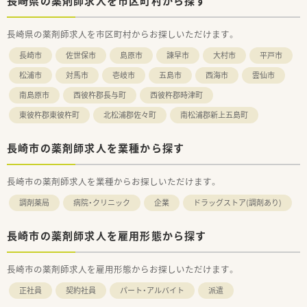
長崎県の薬剤師求人を市区町村から探す
長崎県の薬剤師求人を市区町村からお探しいただけます。
長崎市
佐世保市
島原市
諫早市
大村市
平戸市
松浦市
対馬市
壱岐市
五島市
西海市
雲仙市
南島原市
西彼杵郡長与町
西彼杵郡時津町
東彼杵郡東彼杵町
北松浦郡佐々町
南松浦郡新上五島町
長崎市の薬剤師求人を業種から探す
長崎市の薬剤師求人を業種からお探しいただけます。
調剤薬局
病院・クリニック
企業
ドラッグストア(調剤あり)
長崎市の薬剤師求人を雇用形態から探す
長崎市の薬剤師求人を雇用形態からお探しいただけます。
正社員
契約社員
パート・アルバイト
派遣