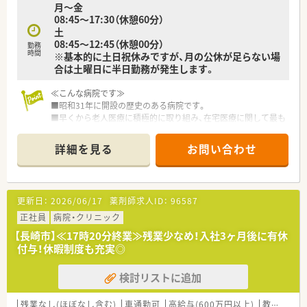
月～金
す。
08:45～17:30（休憩60分）
■賃貸にお住まいの方には住宅手当の支給が最大27,000円ござ
土
います。
08:45～12:45（休憩00分）
■月に1回程度輪番日の勤務が08:30～22:00でございますが別
勤務
時間
※基本的に土日祝休みですが、月の公休が足らない場
途手当がございます。
合は土曜日に半日勤務が発生します。
≪こんな病院です≫
■昭和31年に開設の歴史のある病院です。
■早くから老人医療に積極的に取り組み、在宅医療に関して最も
古い歴史があります。
■総合的に支援する為に訪問看護・訪問リハビリ・ホームヘルパ
詳細を見る
お問い合わせ
ー派遣も行われております。
■職員間の交流が盛んで、フットサル部もあり様々な年齢性別の
方々が活躍している病院です。
■車通勤可能ですが、病院の駐車場利用の場合は13,000円/月が
更新日：
2026/06/17
薬剤師求人ID：
96587
必要です。
正社員
病院・クリニック
【長崎市】≪17時20分終業≫残業少なめ！入社3ヶ月後に有休
付与！休暇制度も充実◎
検討リストに追加
残業なし(ほぼなし含む)
車通勤可
高給与(600万円以上)
教育制度あり