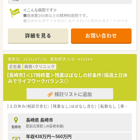
随する業務がございます。
■地域密着型の療養メインの病院です。
≪こんな病院です≫
■残業はほぼ発生していない状況です
■病床数200床以上の精神科病院です。
■棚卸しや監査で稀に発生しますが、それでも1時間程度です
■長崎市を見下ろす高台にありきれいな景色を見ることができ
ます。
【休日】
詳細を見る
お問い合わせ
■土曜半日と日祝がお休みです(第2,4土曜日はお休みです)
■平日のお休みは有給消化しやすい環境です
【従業員情報】
更新日：
2026/07/10
薬剤師求人ID：
433564
■薬剤師は2名在籍しております(50代男性薬局長、50代女性薬
剤師)
正社員
病院・クリニック
■調剤助手は2名、女性の方がサポート頂いております
【長崎市】＜17時終業＞残業ほぼなしの好条件！隔週土日休
みでライフワークバランス◎
【募集背景と求める人物像について】
■体制整備を目的とした増員募集であり、新しい仲間を求めてい
ます。チームワークを重視し、患者様一人ひとりに寄り添った医
検討リストに追加
療を提供できる方を歓迎しております。
土日休み(相談可含む)
残業なし(ほぼなし含む)
転勤なし
車通勤可
長崎県 長崎市
肥前古賀駅 (JR長崎本線)
勤務地
年収438万円～560万円