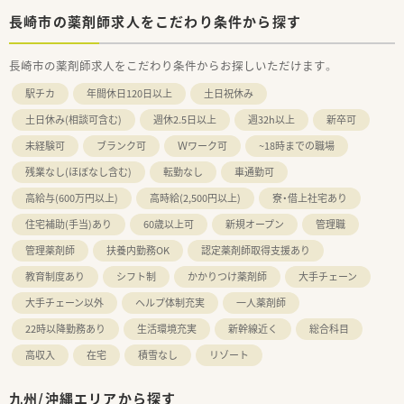
長崎市の薬剤師求人をこだわり条件から探す
長崎市の薬剤師求人をこだわり条件からお探しいただけます。
駅チカ
年間休日120日以上
土日祝休み
土日休み(相談可含む)
週休2.5日以上
週32h以上
新卒可
未経験可
ブランク可
Ｗワーク可
~18時までの職場
残業なし(ほぼなし含む)
転勤なし
車通勤可
高給与(600万円以上)
高時給(2,500円以上)
寮・借上社宅あり
住宅補助(手当)あり
60歳以上可
新規オープン
管理職
管理薬剤師
扶養内勤務OK
認定薬剤師取得支援あり
教育制度あり
シフト制
かかりつけ薬剤師
大手チェーン
大手チェーン以外
ヘルプ体制充実
一人薬剤師
22時以降勤務あり
生活環境充実
新幹線近く
総合科目
高収入
在宅
積雪なし
リゾート
九州/沖縄エリアから探す