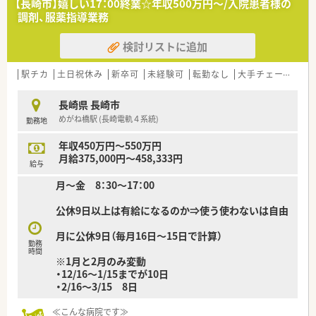
【長崎市】嬉しい17：00終業☆年収500万円～/入院患者様の
いため、終業後の時間を有効活用できます。
調剤、服薬指導業務
■4週6休制に加え、誕生日休暇や夏季・年末年始休暇などもあ
り、年間を通して休日を確保しやすいです。
検討リストに追加
■有給休暇のは入社後3ヶ月からの付与となります。
消化率が非常に高く、職員同士で協力し合いながら、気兼ねな
く休みを取得できる風土があります。
駅チカ
土日祝休み
新卒可
未経験可
転勤なし
大手チェーン以外
【想定される業務内容】
長崎県 長崎市
■主な業務は入院患者様に対する調剤業務となり、病棟での薬剤
めがね橋駅 (長崎電軌４系統)
勤務地
管理指導にも携わっていただきます。
■栄養サポートチーム（NST）や緩和ケアチームといった医療チ
年収450万円～550万円
ームの一員として専門性を発揮していただきます。
月給375,000円～458,333円
■監査や外来患者様への服薬指導も担当し、薬剤師として幅広い
給与
知識と経験を積むことが可能です。
月～金 8：30～17：00
【職場環境と雰囲気】
公休9日以上は有給になるのか⇒使う使わないは自由
■NSTやSST、緩和ケアなどのチーム医療へ積極的に参加し、専
門薬剤師としてのキャリアを築けます。
月に公休9日（毎月16日～15日で計算）
■定期的な勉強会が開催されており、常に最新の医療知識を学び
勤務
ながら自己研鑽を続けることができます。
時間
※1月と2月のみ変動
■職員の専門性向上を支援するため、定期的な院内勉強会の開催
・12/16～1/15までが10日
や外部研修への参加機会を設けています。
・2/16～3/15 8日
■職員の働きやすさを重視しており、スポーツや地域活動などの
交流も盛んで活気のある職場です。
≪こんな病院です≫