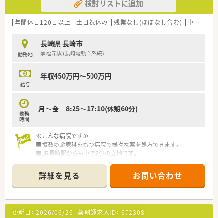
検討リストに追加
年間休日120日以上
土日祝休み
残業なし(ほぼなし含む)
車通勤可
長崎県 長崎市
崇福寺駅 (長崎電軌１系統)
勤務地
年収450万円～500万円
給与
月～金 8:25～17:10(休憩60分)
勤務
時間
≪こんな病院です≫
■複数の診療科をもつ病院で様々な薬を処方できます。
■JR長崎駅からも車で8分の立地です。
詳細を見る
お問い合わせ
更新日：
2026/06/26
薬剤師求人ID：
672308