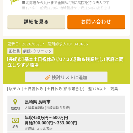
■北海道から九州まで全国8か所に病院を持つ法人です
■124床(一般病床70床 地域包括ケア病床54床)あります
≪こんな薬剤部です≫
詳細を見る
お問い合わせ
■薬局長は60代の男性で温和な方です。
■20代の男性から40代、50代の男女と幅広い年代の方がご活躍
されています。
■業務内容は院外処方の監査業務、病棟における入院患者の服薬
更新日：
2026/06/17
薬剤師求人ID：
340666
管理業務です
■現場の方は優しい方が多く、未経験の方もしっかりと学ぶこと
正社員
病院・クリニック
ができます。
【長崎市】基本土日祝休み◎17:30退勤＆残業無し！家庭と両
■薬局長の入れ替わり、将来の薬局長候補の募集です
立しやすい職場
≪求人特徴≫
検討リストに追加
■基本土日祝休み、年間休日122日の病院求人です。
■最寄駅から徒歩2分とアクセス抜群です。
■保育料補助や住宅手当など福利厚生も充実しています。
駅チカ
土日祝休み
土日休み(相談可含む)
週32h以上
残業なし(ほぼなし含む)
■薬局長は60代の男性で温和な方です。
■20代の男性から40代、50代の男女と幅広い年代の方がご活躍
長崎県 長崎市
されています。
大浦海岸通駅 (長崎電軌５系統)
勤務地
■現場の方は優しい方が多く、未経験の方もしっかりと学ぶこと
ができます。
年収450万円～500万円
■病棟業務は病棟の担当制となります。
月給300,000円～333,000円
■門前の薬局からの疑義照会への対応等もございます。
給与
※経験、スキル考慮
■残業代も1分単位で支給と、労務管理もしっかりとしていま