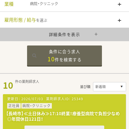
業種
病院・クリニック
雇用形態 / 給与
を選ぶ
詳細条件を表示
条件に合う求人
10
件を
検索する
10
件の薬剤師求人
並び順
更新日：
2026/07/03
薬剤師求人ID：
25349
正社員
病院・クリニック
【長崎市】≪土日休み≫17:10終業！療養型病院で負担少なめ
◎年間休日121日！