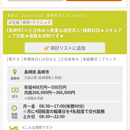
金制度なども充実しております。
【病院概要】
更新日：
2026/06/22
薬剤師求人ID：
530670
■700床の病床数を有する精神科病院を母体とし、複数の介護福
祉施設を運営しています。
正社員
病院・クリニック
■医療と福祉のサービスを一体的に提供することで、地域社会の
【長崎市】≪土日休み≫貴重な病院求人！複数科目★スキルア
ニーズに幅広く応えています。
ップ可能★複数名体制です★
■近隣の連携保育園と提携しておりお子さんがいる方も安心で
す。
検討リストに追加
【勤務実態について】
■勤務時間は17時までとなっており、終業後の時間を有意義に
駅チカ
年間休日120日以上
土日祝休み
未経験可
ブランク可
残
活用することができる環境です。
■残業時間は月平均で2時間程度と非常に少なく、定時で退勤す
長崎県 長崎市
ることが基本となっています。
大波止駅 (長崎電軌１系統)
勤務地
■土曜日の出勤は月に1回程度となっており、週末は心身ともに
リフレッシュすることができます。
年収400万円～550万円
月給266,000円～366,000円
給与
※経験を考慮
月～金 08:30～17:00(休憩60分)
※月に4回程度の輪番日を4名程度で交代勤務
勤務
土か日 08:30～22:00
時間
≪こんな病院です≫