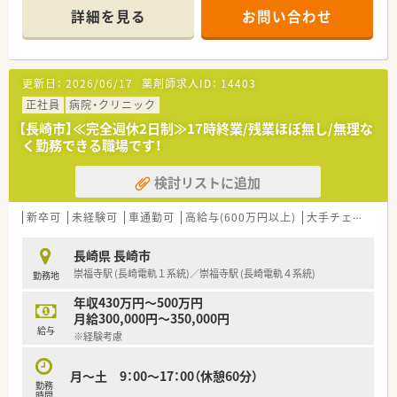
詳細を見る
お問い合わせ
【施設情報と応需状況について】
■長崎県長崎市に立地する病院で、最寄りの肥前古賀駅からは車
で約5分です。内科、外科、整形外科、脳外科、循環器科、泌尿器
科、透析内科など幅広い診療科に対応しています。常勤薬剤師2
更新日：
2026/06/17
薬剤師求人ID：
14403
名と調剤助手2名が勤務しており、医薬品の採用品目数は902品
目です。
正社員
病院・クリニック
■場所としては山奥にあり、病院までの道も坂が多いため運転に
【長崎市】≪完全週休2日制≫17時終業/残業ほぼ無し/無理な
不安がある方は送迎バスを利用する方が良いかもしれません(送
く勤務できる職場です！
迎バスは諫早方面、長崎方面から朝晩1本ずつございます)
検討リストに追加
■施設内には喫茶店やカフェが併設されております。
■診療受付時間は平日16:30まで、土曜は11:30までです。
■診療時間は平日17:00まで、土曜は12:30までです。
新卒可
未経験可
車通勤可
高給与(600万円以上)
大手チェーン以外
■休診日は日・祝日、第2第4土曜日、年末年始(12/29～1/3)です
■電子カルテやオーダリングシステムが導入されており、業務効
長崎県 長崎市
率化が図られています。分包機はトーショーの製品を使用して
崇福寺駅 (長崎電軌１系統)／崇福寺駅 (長崎電軌４系統)
勤務地
います。
年収430万円～500万円
【設備面について】
月給300,000円～350,000円
■電子カルテとオーダリングシステムを導入しております
給与
※経験考慮
■分包機はトーショーの製品を導入しております
【業務内容について】
月～土 9：00～17：00（休憩60分）
勤務
■医薬品の調剤、薬品の管理、病棟服薬指導、混注業務、その他付
時間