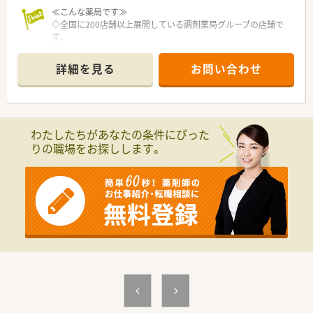
≪こんな薬局です≫
◇全国に200店舗以上展開している調剤薬局グループの店舗で
す。
◇大手だからこその充実した福利厚生！
各種保険加入、研修制度、各種手当・産休・育休はもちろん、持
詳細を見る
お問い合わせ
株制度や会員制リゾート施設、
育児・介護時短制度など魅力がいっぱい。
◇全国規模での学術発表会も実施しています！
わたしたちがあなたの条件にぴった
りの職場をお探しします。