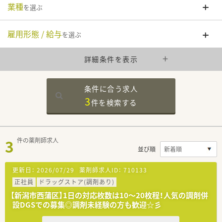
業種
を選ぶ
雇用形態 / 給与
を選ぶ
詳細条件を表示
条件に合う求人
3
件を
検索する
3
件の薬剤師求人
並び順
更新日：
2026/07/29
薬剤師求人ID：
710133
正社員
ドラッグストア(調剤あり)
【新潟市西蒲区】1日の対応枚数は10～20枚程！人気の調剤併
設DGSでの募集◎調剤未経験の方も歓迎☆彡