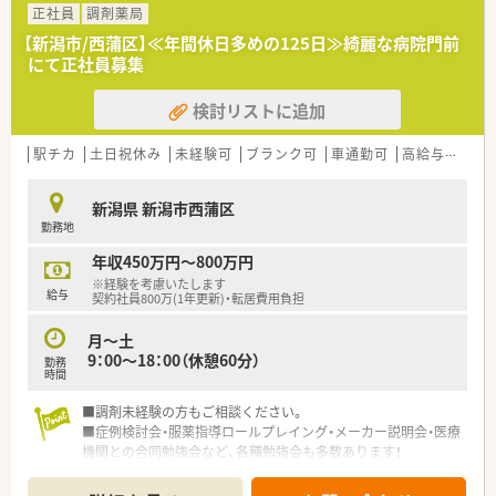
正社員
調剤薬局
【新潟市/西蒲区】≪年間休日多めの125日≫綺麗な病院門前
にて正社員募集
検討リストに追加
駅チカ
土日祝休み
未経験可
ブランク可
車通勤可
高給与(600万円以上)
新潟県 新潟市西蒲区
勤務地
年収450万円～800万円
※経験を考慮いたします
給与
契約社員800万(1年更新)・転居費用負担
月～土
9：00～18：00（休憩60分）
勤務
時間
■調剤未経験の方もご相談ください。
■症例検討会・服薬指導ロールプレイング・メーカー説明会・医療
機関との合同勉強会など、各種勉強会も多数あります！
■この求人は大手薬局求人特集に掲載中です■