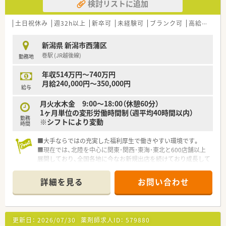
検討リストに追加
土日祝休み
週32h以上
新卒可
未経験可
ブランク可
高給与(600万円以上)
新潟県 新潟市西蒲区
巻駅 (JR越後線)
勤務地
年収514万円～740万円
月給240,000円～350,000円
給与
月火水木金 9:00～18:00（休憩60分）
1ヶ月単位の変形労働時間制（週平均40時間以内）
勤務
※シフトにより変動
時間
■大手ならではの充実した福利厚生で働きやすい環境です。
■現在では、北陸を中心に関東･関西･東海･東北と600店舗以上
展開しており、全国各地に今なお新規出店を続けており成長して
いる企業です。
■社員割引制度もあり、生鮮食品も充実をしている為、お買い物
詳細を見る
お問い合わせ
をして帰ることが出来ます。
更新日：
2026/07/30
薬剤師求人ID：
579880