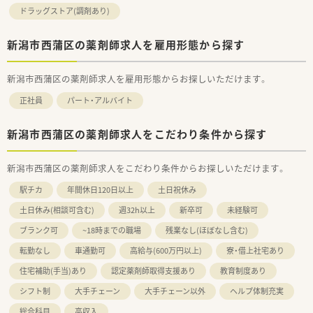
ドラッグストア(調剤あり)
新潟市西蒲区の薬剤師求人を雇用形態から探す
新潟市西蒲区の薬剤師求人を雇用形態からお探しいただけます。
正社員
パート・アルバイト
新潟市西蒲区の薬剤師求人をこだわり条件から探す
新潟市西蒲区の薬剤師求人をこだわり条件からお探しいただけます。
駅チカ
年間休日120日以上
土日祝休み
土日休み(相談可含む)
週32h以上
新卒可
未経験可
ブランク可
~18時までの職場
残業なし(ほぼなし含む)
転勤なし
車通勤可
高給与(600万円以上)
寮・借上社宅あり
住宅補助(手当)あり
認定薬剤師取得支援あり
教育制度あり
シフト制
大手チェーン
大手チェーン以外
ヘルプ体制充実
総合科目
高収入