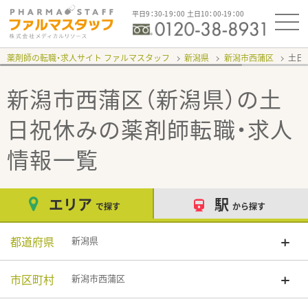
平日9：30-19：00 土日10：00-19：00
薬剤師の転職・求人サイト ファルマスタッフ
新潟県
新潟市西蒲区
土日
新潟市西蒲区（新潟県）の土
日祝休み
の薬剤師転職・求人
情報一覧
エリア
駅
で探す
から探す
都道府県
新潟県
市区町村
新潟市西蒲区