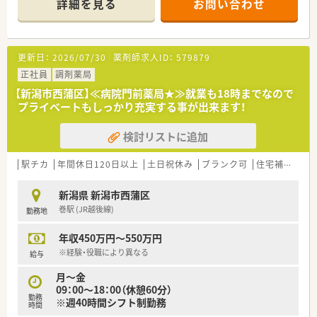
詳細を見る
お問い合わせ
更新日：
2026/07/30
薬剤師求人ID：
579879
正社員
調剤薬局
【新潟市西蒲区】≪病院門前薬局★≫就業も18時までなので
プライベートもしっかり充実する事が出来ます！
検討リストに追加
駅チカ
年間休日120日以上
土日祝休み
ブランク可
住宅補助(手当)あり
新潟県 新潟市西蒲区
巻駅 (JR越後線)
勤務地
年収450万円～550万円
※経験・役職により異なる
給与
月～金
09：00～18：00（休憩60分）
勤務
※週40時間シフト制勤務
時間