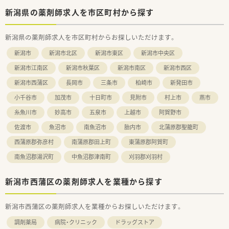
新潟県の薬剤師求人を市区町村から探す
新潟県の薬剤師求人を市区町村からお探しいただけます。
新潟市
新潟市北区
新潟市東区
新潟市中央区
新潟市江南区
新潟市秋葉区
新潟市南区
新潟市西区
新潟市西蒲区
長岡市
三条市
柏崎市
新発田市
小千谷市
加茂市
十日町市
見附市
村上市
燕市
糸魚川市
妙高市
五泉市
上越市
阿賀野市
佐渡市
魚沼市
南魚沼市
胎内市
北蒲原郡聖籠町
西蒲原郡弥彦村
南蒲原郡田上町
東蒲原郡阿賀町
南魚沼郡湯沢町
中魚沼郡津南町
刈羽郡刈羽村
新潟市西蒲区の薬剤師求人を業種から探す
新潟市西蒲区の薬剤師求人を業種からお探しいただけます。
調剤薬局
病院・クリニック
ドラッグストア