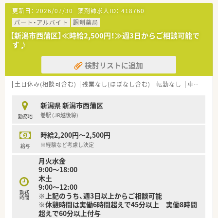
る空間です。
更新日：
2026/07/30
薬剤師求人ID：
418760
■やる気次第で手当もUP！採用活動にも携わるチャンスがあり
ます。
パート・アルバイト
調剤薬局
【新潟市西蒲区】≪時給2,500円！≫週3日からご相談可能で
す♪
検討リストに追加
土日休み(相談可含む)
残業なし(ほぼなし含む)
転勤なし
車通勤可
新潟県 新潟市西蒲区
巻駅 (JR越後線)
勤務地
時給2,200円～2,500円
※経験など考慮し決定
給与
月火水金
9:00〜18:00
木土
9:00〜12:00
勤務
※上記のうち、週3日以上からご相談可能
時間
※休憩時間は実働6時間超えで45分以上 実働8時間
超えで60分以上付与