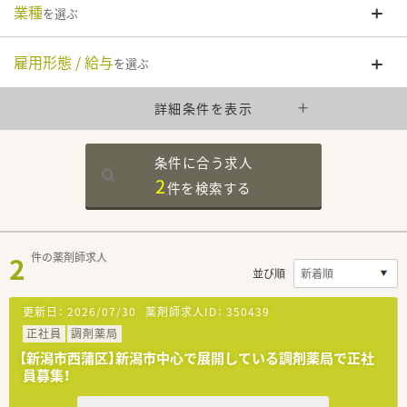
業種
を選ぶ
雇用形態 / 給与
を選ぶ
詳細条件を表示
条件に合う求人
2
件を
検索する
2
件の薬剤師求人
並び順
更新日：
2026/07/30
薬剤師求人ID：
350439
正社員
調剤薬局
【新潟市西蒲区】新潟市中心で展開している調剤薬局で正社
員募集！