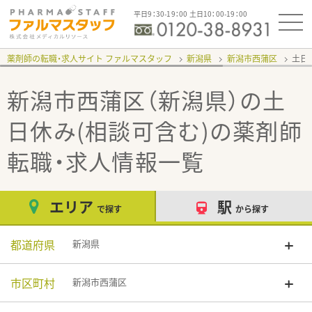
平日9：30-19：00 土日10：00-19：00
薬剤師の転職・求人サイト ファルマスタッフ
新潟県
新潟市西蒲区
土日
新潟市西蒲区（新潟県）の土
日休み(相談可含む)
の薬剤師
転職・求人情報一覧
エリア
駅
で探す
から探す
都道府県
新潟県
市区町村
新潟市西蒲区