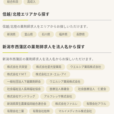
総合科目
高収入
信越/北陸エリアから探す
信越/北陸の薬剤師求人をエリアからお探しいただけます。
新潟県
富山県
石川県
福井県
長野県
新潟市西蒲区の薬剤師求人を法人名から探す
新潟市西蒲区の薬剤師求人を法人名からお探しいただけます。
株式会社 共栄堂
株式会社星光堂薬局
ウエルシア薬局株式会社
株式会社ＹＭＴ
株式会社エヌ・エム・アイ
一般社団法人下越薬剤師会
ウエルシア薬局株式会社
社会福祉法人長岡福祉協会
医療法人泰庸会
社会医療法人 仁愛会
株式会社サンドラッグ
アルフレッサ株式会社
新潟県厚生農業協同組合連合会
株式会社ファルレ
有限会社アウル
有限会社二葉
有限会社桂林
マルイメディカル株式会社