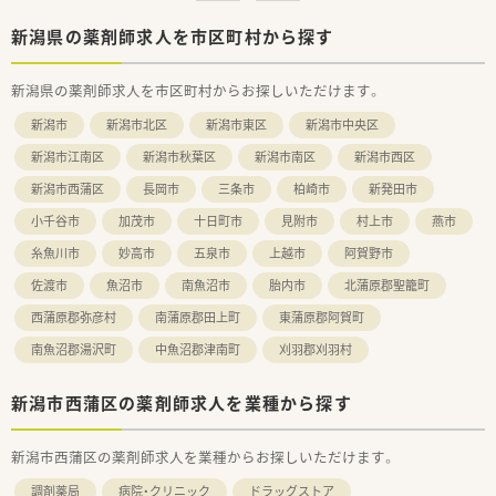
新潟県の薬剤師求人を市区町村から探す
新潟県の薬剤師求人を市区町村からお探しいただけます。
新潟市
新潟市北区
新潟市東区
新潟市中央区
新潟市江南区
新潟市秋葉区
新潟市南区
新潟市西区
新潟市西蒲区
長岡市
三条市
柏崎市
新発田市
小千谷市
加茂市
十日町市
見附市
村上市
燕市
糸魚川市
妙高市
五泉市
上越市
阿賀野市
佐渡市
魚沼市
南魚沼市
胎内市
北蒲原郡聖籠町
西蒲原郡弥彦村
南蒲原郡田上町
東蒲原郡阿賀町
南魚沼郡湯沢町
中魚沼郡津南町
刈羽郡刈羽村
新潟市西蒲区の薬剤師求人を業種から探す
新潟市西蒲区の薬剤師求人を業種からお探しいただけます。
調剤薬局
病院・クリニック
ドラッグストア