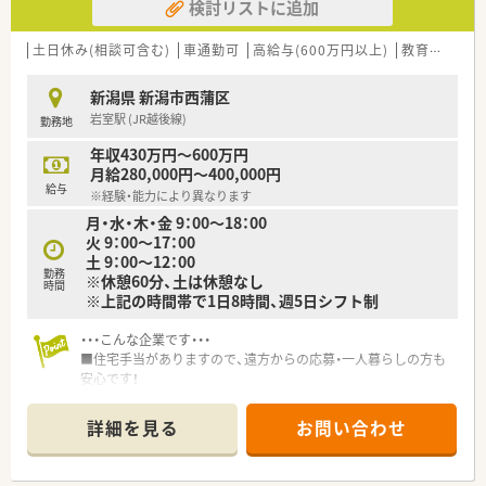
検討リストに追加
土日休み(相談可含む)
車通勤可
高給与(600万円以上)
教育制度あり
新潟県 新潟市西蒲区
岩室駅 (JR越後線)
勤務地
年収430万円～600万円
月給280,000円～400,000円
給与
※経験・能力により異なります
月・水・木・金 9：00～18：00
火 9：00～17：00
土 9：00～12：00
勤務
※休憩60分、土は休憩なし
時間
※上記の時間帯で1日8時間、週5日シフト制
・・・こんな企業です・・・
■住宅手当がありますので、遠方からの応募・一人暮らしの方も
安心です！
■就業規則・福利厚生も充実しております。安定したご就業がで
きます。
詳細を見る
お問い合わせ
■ドライブスルーやドリンクサービス、など様々な工夫が凝らさ
れた広々とした薬局です。
投薬カウンターもしっかり仕切りがあり、気持ちよくお仕事でき