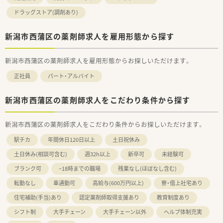
ドラッグストア(調剤あり)
新潟市西蒲区の薬剤師求人を雇用形態から探す
新潟市西蒲区の薬剤師求人を雇用形態からお探しいただけます。
正社員
パート・アルバイト
新潟市西蒲区の薬剤師求人をこだわり条件から探す
新潟市西蒲区の薬剤師求人をこだわり条件からお探しいただけます。
駅チカ
年間休日120日以上
土日祝休み
土日休み(相談可含む)
週32h以上
新卒可
未経験可
ブランク可
~18時までの職場
残業なし(ほぼなし含む)
転勤なし
車通勤可
高給与(600万円以上)
寮・借上社宅あり
住宅補助(手当)あり
認定薬剤師取得支援あり
教育制度あり
シフト制
大手チェーン
大手チェーン以外
ヘルプ体制充実