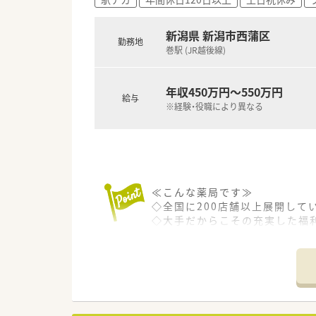
■医薬品・化粧品・日用雑貨など
グ・がん検診補助制度」など各種
新潟県 新潟市西蒲区
勤務地
≪こんな人におすすめ≫
巻駅 (JR越後線)
■成長企業で働きたい方
■安定した企業で長期就業した
■仕事とプライベートのメリハ
年収450万円～550万円
給与
※経験・役職により異なる
≪こんな薬局です≫
◇全国に200店舗以上展開して
◇大手だからこその充実した福
各種保険加入、研修制度、各種手
育児・介護時短制度など魅力が
◇全国規模での学術発表会も実