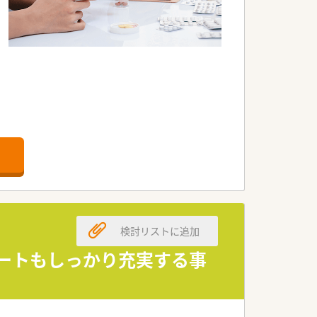
力して店舗運営を行っています。
い物が出来るなど便利です。
定しています。
な店舗のスタイルが安定・成長・高収益に
検討リストに追加
ちろん、男性の育休取得者もいるなど男
ベートもしっかり充実する事
制度など育児支援が充実しています。