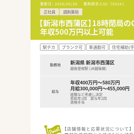
更新日：
2026/06/30
薬剤師求人ID：
706341
正社員
調剤薬局
【新潟市西蒲区】18時閉局
年収500万円以上可能
駅チカ
ブランク可
車通勤可
住宅補助(手
新潟県 新潟市西蒲区
勤務地
越後曽根駅 (JR越後線)
年収400万円～580万円
月給300,000円～455,000円
給与
経験など考慮し決定
昇給年1回 賞与年2回
資格手当
【店舗情報と応需状況について】