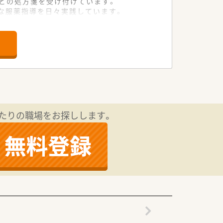
ほどの処方箋を受け付けています。
な服薬指導を日々実践しています。
やすい環境です。
当に評価したうえで決定されます。
年収を目指すことも十分に可能です。
キャリアを積める好条件の案件です。
る透明性の高い仕組みを導入していま
たりの職場をお探しします。
しっかり休める環境が整っています。
帰後の時短勤務も柔軟に可能です。
を会社全体で手厚く支援しています。
業務へ挑戦することも十分に可能です。
専門性を働きながら習得できます。