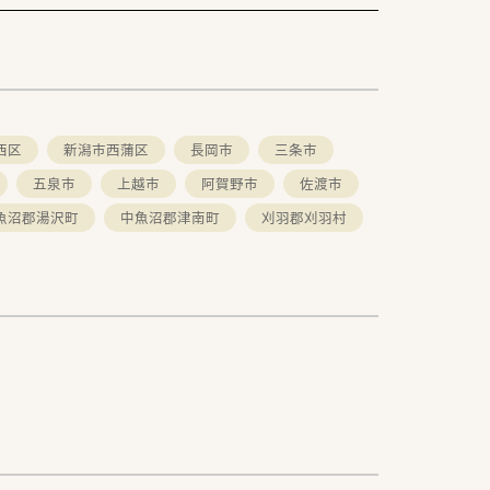
西区
新潟市西蒲区
長岡市
三条市
五泉市
上越市
阿賀野市
佐渡市
魚沼郡湯沢町
中魚沼郡津南町
刈羽郡刈羽村