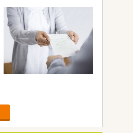
ート制度」、「定期 健康診断・人間ドッ