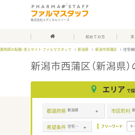
株式会社メディカルリソース
初めての方
求
薬剤師の転職・求人サイト ファルマスタッフ
新潟県
新潟市西蒲区
住宅補
新潟市西蒲区（新潟県）
エリア
で探
都道府県
市区町村
新潟県
希望条件
住宅補助(手当)あり
フリーワード