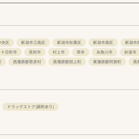
中央区
新潟市江南区
新潟市秋葉区
新潟市南区
新潟市
十日町市
見附市
村上市
燕市
糸魚川市
妙高市
町
西蒲原郡弥彦村
南蒲原郡田上町
東蒲原郡阿賀町
南
。
ドラッグストア(調剤あり)