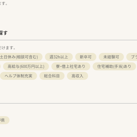
ます。
探す
だけます。
土日休み(相談可含む)
週32h以上
新卒可
未経験可
ブ
高給与(600万円以上)
寮・借上社宅あり
住宅補助(手当)あり
ヘルプ体制充実
総合科目
高収入
野県