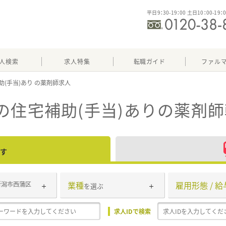
平日9：30-19：00 土日10：00-19：
人検索
求人特集
転職ガイド
ファル
助(手当)あり
の住宅補助(手当)あり
の薬剤師
す
業種
雇用形態 / 給
新潟市西蒲区
を選ぶ
求人IDで検索