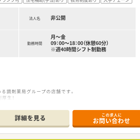
を社員価格で購入できる「社員購買割引制度」や「奨学金返済サポ
福利制度充実しています。
非公開
法人名
い方
月～金
リをつけて働きたい方
09：00～18：00（休憩60分）
勤務時間
※週40時間シフト制勤務
いる調剤薬局グループの店舗です。
利厚生！
当・産休・育休はもちろん、持株制度や会員制リゾート施設、
いっぱい。
この求人に
施しています！
詳細を見る
お問い合わせ