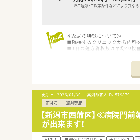
※ご経験・ご就業条件などにより異なる
≪薬局の特徴について≫
■隣接するクリニックから内科
■1日の処方箋枚数は平均40枚
■薬剤師は2名在籍しており、男
■音声で薬歴入力が出来る設備
■巻駅から車で15分程度の場所
≪こんな企業です≫
■全国に800を超える店舗展開
■直近15年で売上高4倍、経常
更新日：
2026/07/30
薬剤師求人ID：
579879
■調剤併設のドラッグストア、
正社員
調剤薬局
繋がっています。
■プラチナくるみんマークも取
【新潟市西蒲区】≪病院門前
女ともに働きやすい社風です。
が出来ます！
≪大手企業ならではの充実した
■育休休業を3歳まで延長でき
駅チカ
年間休日120日以上
土日祝休み