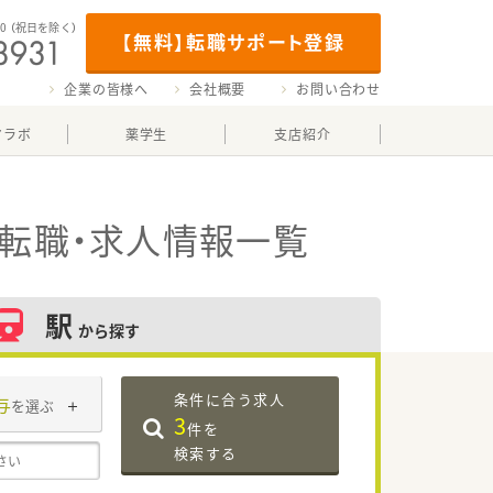
00
（祝日を除く）
【無料】転職サポート登録
企業の皆様へ
会社概要
お問い合わせ
マラボ
薬学生
支店紹介
転職・求人情報一覧
駅
から探す
条件に合う求人
与
を選ぶ
3
件を
検索する