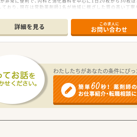
が非常に便利で、内科と消化器科を中心に1日20枚から30枚
しており、現在は常勤薬剤師1名が地域に根ざした質の高い丁寧
祝日はお休みとなっているため、仕事と私生活のメリハリをつけ
この求人に
詳細を見る
お問い合わせ
0万円となっており、これまでの薬剤師としての経験や実績を正
務には月額3万円の地域手当が支給されるため、条件次第では高
で合計4.5ヶ月分の支給実績があり、安定した収入を得ながら
と計算されて支給されるため、働いた分だけ正当な対価を得られ
わたしたちがあなたの条件にぴっ
日確保されており、年末年始の休暇も12月30日から1月3日まで
く、産休と育休の取得率は100パーセントを維持しており、復
強会が充実しており、入社後の経験年数に応じたスキルアップ
んだ後は、個々の希望に応じて採用活動や店舗開発などの本部
eラーニング、大手グループとの共同プログラムにより、高度な