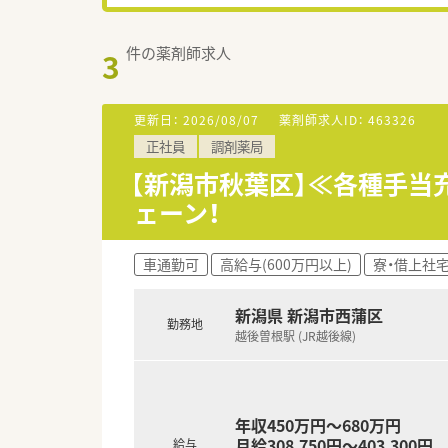
件の薬剤師求人
3
更新日：
2026/08/07
薬剤師求人ID：
463326
正社員
調剤薬局
【新潟市秋葉区】≪各種手
ェーン！
車通勤可
高給与(600万円以上)
寮・借上社
新潟県 新潟市西蒲区
勤務地
越後曽根駅 (JR越後線)
年収450万円～680万円
月給308,750円～403,300円
給与