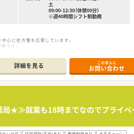
土
09:00-12:30（休憩00分）
※週40時間シフト制勤務
を中心に処方箋を応需しています。
程度です。
性1名・女性1名で構成されています。事務も2名おり全員で協
を導入しており効率良く働ける環境を整えています。
この求人に
にあり、近隣にはイオン等の商業施設があるので、勤務後に買
詳細を見る
お問い合わせ
をする大手チェーン企業です。
利益も3倍以上と右肩上がりの成長を続けており、経営面でも安
病院門前やクリニックモール併設、駅前型や郊外型店舗など様々
得しており、子育てをサポートしている企業のため女性の方はも
薬局★≫就業も18時までなのでプライ
福利厚生≫
る制度や時短勤務は子供が中学1年生になるまで、復職フォロー
ブランク可
住宅補助(手当)あり
教育制度あり
大手チェーン