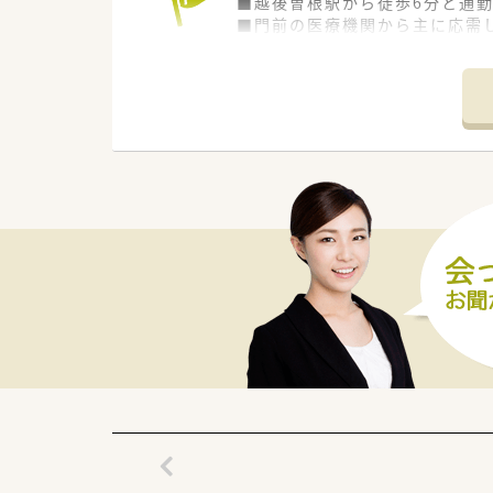
■越後曽根駅から徒歩6分と通勤
■門前の医療機関から主に応需
■平日は18時に閉局し日曜日、
【求人情報について】
■想定年収は400万円から58
■新潟県内の対象エリアでの勤
■昇給は年に1回、賞与は年2回
【勤務実態について】
■残業代は1分単位でしっかり
す。
■年間休日は118日から119
■出産や育児へのサポートも手厚
【想定されるキャリアイメージ】
■段階的な研修プログラムや勉
■現場の薬剤師として経験を積
■認定薬剤師の取得支援制度や