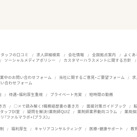
スタッフの口コミ
求人詳細検索
会社情報
全国拠点案内
よくあ
ソーシャルメディアポリシー
カスタマーハラスメントに関する方針
就業中のお問い合わせフォーム
当社に関するご意見・ご要望フォーム
求
問い合わせフォーム
向
待遇・福利厚生重視
プライベート充実
短時間の勤務
き方
○×で読み解く！職務経歴書の書き方
面接対策ガイドブック
タッフDI室
疑問を解決！薬剤師QUIZ
薬剤師業界動向コラム
薬局探
『ファルマラボ+（プラス）』
体制
福利厚生
キャリアコンサルティング
医療・健康サポート
教