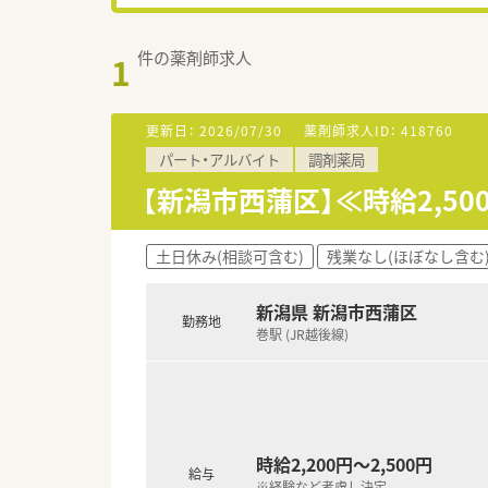
件の薬剤師求人
1
更新日：
2026/07/30
薬剤師求人ID：
418760
パート・アルバイト
調剤薬局
【新潟市西蒲区】≪時給2,5
土日休み(相談可含む)
残業なし(ほぼなし含む
新潟県 新潟市西蒲区
勤務地
巻駅 (JR越後線)
時給2,200円～2,500円
給与
※経験など考慮し決定