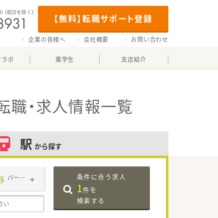
00
（祝日を除く）
【無料】転職サポート登録
企業の皆様へ
会社概要
お問い合わせ
マラボ
薬学生
支店紹介
転職・求人情報一覧
駅
から探す
条件に合う求人
与
パート・アルバイト
1
件を
検索する