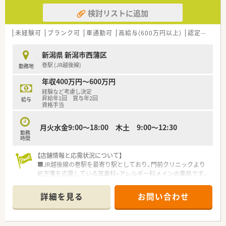
検討リストに追加
未経験可
ブランク可
車通勤可
高給与(600万円以上)
認定薬剤師取得支援あり
新潟県 新潟市西蒲区
巻駅 (JR越後線)
勤務地
年収400万円～600万円
経験など考慮し決定
昇給年1回 賞与年2回
給与
資格手当
月火水金9:00～18:00 木土 9:00～12:30
勤務
時間
【店舗情報と応需状況について】
■JR越後線の巻駅を最寄り駅としており、門前クリニックより
処方箋を応需している耳鼻科・アレルギー科メインの薬局です。
■1日あたりの処方箋応需枚数は平均70枚となっており、耳鼻科
応需のため冬場や花粉症シーズンなど季節により変動がござい
詳細を見る
お問い合わせ
ます。
■薬剤師の配置については詳細を調整中ですが、事務スタッフを
含め複数名体制で患者様に親しまれる店舗作りを行っておりま