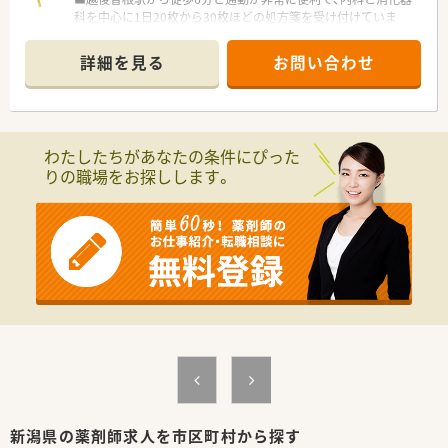
■若手からベテランまで幅広い年齢層の薬剤師が在籍しており、
科を中心に1日20枚から30枚ほどの処方箋を受け付けていま
それぞれの経験を活かしながらチーム一丸となって店舗運営に
す。
励んでいます。
■門前の医療機関から主に応需しており、現在は常勤薬剤師1名
■仕事と育児を両立させている子育て中の薬剤師が多数活躍し
詳細を見る
お問い合わせ
が地域に根ざした質の高い丁寧な服薬指導を日々実践していま
ており、効率的な業務遂行と相互フォローの精神で高い定着率を
す。
誇っています。
■平日は18時に閉局し日曜日、祝日はお休みとなっているため、
■病院での勤務経験を経て、より患者様に身近な存在として地域
仕事と私生活のメリハリをつけやすい環境です。
医療に貢献したいと考え転職してきた薬剤師も第一線で活躍中
です。
わたしたちがあなたの条件にぴった
【求人情報について】
りの職場をお探しします。
■想定年収は400万円から580万円となっており、これまでの薬
剤師としての経験や実績を正当に評価したうえで決定されま
す。
■新潟県内の対象エリアでの勤務には月額3万円の地域手当が支
給されるため、条件次第では高年収を目指すことも十分に可能で
す。
■昇給は年に1回、賞与は年2回で合計4.5ヶ月分の支給実績があ
り、安定した収入を得ながらキャリアを積める好条件の案件で
す。
【勤務実態について】
■残業代は1分単位でしっかりと計算されて支給されるため、働
いた分だけ正当な対価を得られる透明性の高い仕組みを導入し
ています。
■年間休日は118日から119日確保されており、年末年始の休暇
新潟県の薬剤師求人を市区町村から探す