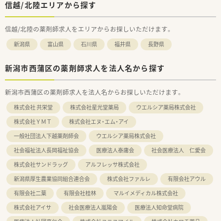
信越/北陸エリアから探す
信越/北陸の薬剤師求人をエリアからお探しいただけます。
新潟県
富山県
石川県
福井県
長野県
新潟市西蒲区の薬剤師求人を法人名から探す
新潟市西蒲区の薬剤師求人を法人名からお探しいただけます。
株式会社 共栄堂
株式会社星光堂薬局
ウエルシア薬局株式会社
株式会社ＹＭＴ
株式会社エヌ・エム・アイ
一般社団法人下越薬剤師会
ウエルシア薬局株式会社
社会福祉法人長岡福祉協会
医療法人泰庸会
社会医療法人 仁愛会
株式会社サンドラッグ
アルフレッサ株式会社
新潟県厚生農業協同組合連合会
株式会社ファルレ
有限会社アウル
有限会社二葉
有限会社桂林
マルイメディカル株式会社
株式会社アイサ
社会医療法人嵐陽会
医療法人知命堂病院