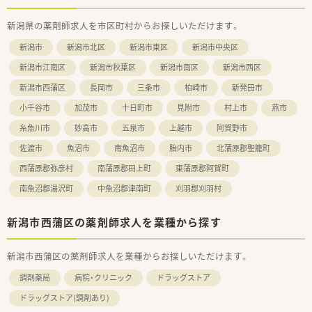
も12月30日から1月3日までしっかり休める環境が整っていま
す。
新潟県の薬剤師求人を市区町村からお探しいただけます。
■出産や育児へのサポートも手厚く、産休と育休の取得率は100
パーセントを維持しており、復帰後の時短勤務も柔軟に可能で
新潟市
新潟市北区
新潟市東区
新潟市中央区
す。
新潟市江南区
新潟市秋葉区
新潟市南区
新潟市西区
【想定されるキャリアイメージ】
新潟市西蒲区
長岡市
三条市
柏崎市
新発田市
■段階的な研修プログラムや勉強会が充実しており、入社後の経
験年数に応じたスキルアップを会社全体で手厚く支援していま
小千谷市
加茂市
十日町市
見附市
村上市
燕市
す。
■現場の薬剤師として経験を積んだ後は、個々の希望に応じて採
糸魚川市
妙高市
五泉市
上越市
阿賀野市
用活動や店舗開発などの本部業務へ挑戦することも十分に可能
佐渡市
魚沼市
南魚沼市
胎内市
北蒲原郡聖籠町
です。
■認定薬剤師の取得支援制度やeラーニング、大手グループとの
西蒲原郡弥彦村
南蒲原郡田上町
東蒲原郡阿賀町
共同プログラムにより、高度な専門性を働きながら習得できま
南魚沼郡湯沢町
中魚沼郡津南町
刈羽郡刈羽村
す。
新潟市西蒲区の薬剤師求人を業種から探す
新潟市西蒲区の薬剤師求人を業種からお探しいただけます。
調剤薬局
病院・クリニック
ドラッグストア
ドラッグストア(調剤あり)