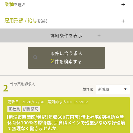
業種
を選ぶ
雇用形態 / 給与
を選ぶ
詳細条件を表示
条件に合う求人
2
件を
検索する
2
件の薬剤師求人
並び順
更新日：
2026/07/30
薬剤師求人ID：
195902
正社員
調剤薬局
【新潟市西蒲区/巻駅】年収600万円可！借上社宅8割補助や産
休育休100％の厚待遇、耳鼻科メインで残業少なめな好環境
で無理なく働きませんか。