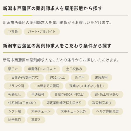
新潟市西蒲区の薬剤師求人を雇用形態から探す
新潟市西蒲区の薬剤師求人を雇用形態からお探しいただけます。
正社員
パート・アルバイト
新潟市西蒲区の薬剤師求人をこだわり条件から探す
新潟市西蒲区の薬剤師求人をこだわり条件からお探しいただけます。
駅チカ
年間休日120日以上
土日祝休み
土日休み(相談可含む)
週32h以上
新卒可
未経験可
ブランク可
~18時までの職場
残業なし(ほぼなし含む)
転勤なし
車通勤可
高給与(600万円以上)
寮・借上社宅あり
住宅補助(手当)あり
認定薬剤師取得支援あり
教育制度あり
シフト制
大手チェーン
大手チェーン以外
ヘルプ体制充実
総合科目
高収入