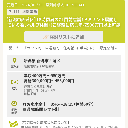
す。
更新日：
2026/06/30
薬剤師求人ID：
706341
【法人特徴について】
正社員
調剤薬局
■新潟県と山形県を中心に100店舗以上を展開しており、東証プ
【新潟市西蒲区】18時閉局のCL門前店舗！ドミナント展開し
ライム上場グループに属しているため抜群の経営安定性と将来
ている為、ヘルプ体制◎ご経験に応じ年収500万円以上可能
性を誇ります。
■1964年に新潟県で最初に処方箋調剤を開局した歴史があり、
検討リストに追加
全店舗の約7割が開業医前の立地で地域医療の核として機能して
います。
■健康サポート薬局の認定取得や在宅医療への注力など、地域の
駅チカ
ブランク可
車通勤可
住宅補助(手当)あり
認定薬剤師取得支援あり
かかりつけ薬局としての機能を強化し続けている先進的な法人
です。
新潟県 新潟市西蒲区
越後曽根駅 (JR越後線)
勤務地
【職場環境と雰囲気】
■スタッフ同士が協力し合う温かい雰囲気が自慢であり、患者様
年収400万円～580万円
からも親しみを持っていただけるような明るい活気のある職場
月給300,000円～455,000円
環境です。
経験など考慮し決定
給与
■子育て中の薬剤師さんへの理解が非常に深く、お子様の行事や
昇給年1回 賞与年2回
急な体調不良の際にも周囲がサポートし合える体制が自然と整
資格手当
っております。
月火水木金土 8:45～18:15（休憩60分）
■手厚い人員配置を心掛けているため、一人ひとりの薬剤師が業
※週40時間シフト制
務に追われることなく、しっかりと患者様と向き合える環境が維
勤務
時間
持されています。
【店舗情報と応需状況について】
【こんな方が活躍中】
■越後曽根駅から徒歩6分と通勤が非常に便利で、内科と消化器