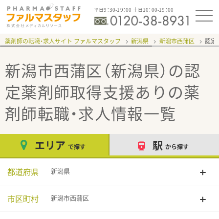
平日9：30-19：00 土日10：00-19：00
薬剤師の転職・求人サイト ファルマスタッフ
新潟県
新潟市西蒲区
認定
新潟市西蒲区（新潟県）の認
定薬剤師取得支援あり
の薬
剤師転職・求人情報一覧
エリア
駅
で探す
から探す
都道府県
新潟県
市区町村
新潟市西蒲区