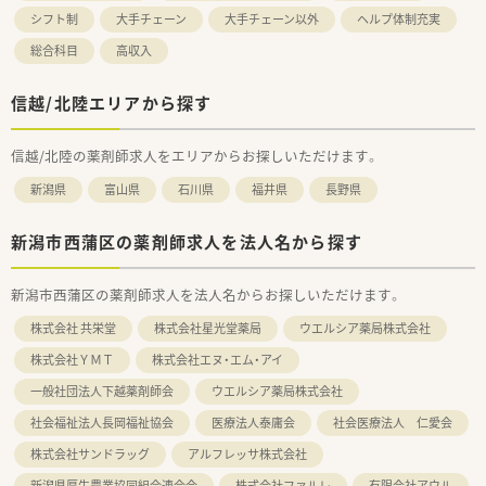
シフト制
大手チェーン
大手チェーン以外
ヘルプ体制充実
総合科目
高収入
信越/北陸エリアから探す
信越/北陸の薬剤師求人をエリアからお探しいただけます。
新潟県
富山県
石川県
福井県
長野県
新潟市西蒲区の薬剤師求人を法人名から探す
新潟市西蒲区の薬剤師求人を法人名からお探しいただけます。
株式会社 共栄堂
株式会社星光堂薬局
ウエルシア薬局株式会社
株式会社ＹＭＴ
株式会社エヌ・エム・アイ
一般社団法人下越薬剤師会
ウエルシア薬局株式会社
社会福祉法人長岡福祉協会
医療法人泰庸会
社会医療法人 仁愛会
株式会社サンドラッグ
アルフレッサ株式会社
新潟県厚生農業協同組合連合会
株式会社ファルレ
有限会社アウル