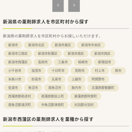
新潟県の薬剤師求人を市区町村から探す
新潟県の薬剤師求人を市区町村からお探しいただけます。
新潟市
新潟市北区
新潟市東区
新潟市中央区
新潟市江南区
新潟市秋葉区
新潟市南区
新潟市西区
新潟市西蒲区
長岡市
三条市
柏崎市
新発田市
小千谷市
加茂市
十日町市
見附市
村上市
燕市
糸魚川市
妙高市
五泉市
上越市
阿賀野市
佐渡市
魚沼市
南魚沼市
胎内市
北蒲原郡聖籠町
西蒲原郡弥彦村
南蒲原郡田上町
東蒲原郡阿賀町
南魚沼郡湯沢町
中魚沼郡津南町
刈羽郡刈羽村
新潟市西蒲区の薬剤師求人を業種から探す