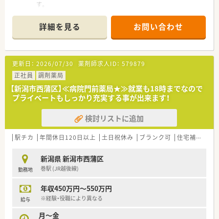
す。
■1日の処方箋枚数は平均40枚程度です。
■薬剤師は2名在籍しており、男性1名・女性1名で構成されてい
詳細を見る
お問い合わせ
ます。事務も2名おり全員で協力して店舗運営を行っています。
■音声で薬歴入力が出来る設備を導入しており効率良く働ける
環境を整えています。
■巻駅から車で15分程度の場所にあり、近隣にはイオン等の商
更新日：
2026/07/30
薬剤師求人ID：
579879
業施設があるので、勤務後に買い物が出来るなど便利です。
正社員
調剤薬局
≪こんな企業です≫
【新潟市西蒲区】≪病院門前薬局★≫就業も18時までなので
■全国に800を超える店舗展開をする大手チェーン企業です。
プライベートもしっかり充実する事が出来ます！
■直近15年で売上高4倍、経常利益も3倍以上と右肩上がりの成
長を続けており、経営面でも安定しています。
検討リストに追加
■調剤併設のドラッグストア、病院門前やクリニックモール併
設、駅前型や郊外型店舗など様々な店舗のスタイルが安定・成長・
高収益に繋がっています。
駅チカ
年間休日120日以上
土日祝休み
ブランク可
住宅補助(手当)あり
■プラチナくるみんマークも取得しており、子育てをサポートし
ている企業のため女性の方はもちろん、男性の育休取得者もいる
新潟県 新潟市西蒲区
など男女ともに働きやすい社風です。
巻駅 (JR越後線)
勤務地
≪大手企業ならではの充実した福利厚生≫
年収450万円～550万円
■育休休業を3歳まで延長できる制度や時短勤務は子供が中学1
年生になるまで、復職フォロー制度など育児支援が充実していま
※経験・役職により異なる
給与
す。
月～金
■医薬品・化粧品・日用雑貨などを社員価格で購入できる「社員購