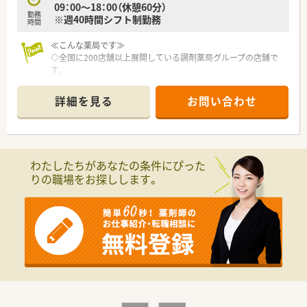
09：00～18：00（休憩60分）
買割引制度」や「奨学金返済サポート制度」、「定期 健康診断・人
勤務
※週40時間シフト制勤務
間ドッグ・がん検診補助制度」など各種福利制度充実していま
時間
す。
≪こんな薬局です≫
≪こんな人におすすめ≫
◇全国に200店舗以上展開している調剤薬局グループの店舗で
■成長企業で働きたい方
す。
■安定した企業で長期就業したい方
◇大手だからこその充実した福利厚生！
■仕事とプライベートのメリハリをつけて働きたい方
各種保険加入、研修制度、各種手当・産休・育休はもちろん、持
詳細を見る
お問い合わせ
株制度や会員制リゾート施設、
育児・介護時短制度など魅力がいっぱい。
◇全国規模での学術発表会も実施しています！
わたしたちがあなたの条件にぴった
りの職場をお探しします。