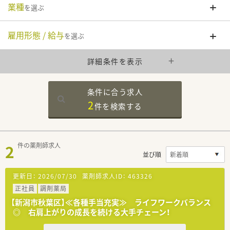
業種
を選ぶ
雇用形態 / 給与
を選ぶ
詳細条件を表示
条件に合う求人
2
件を
検索する
2
件の薬剤師求人
並び順
更新日：
2026/07/30
薬剤師求人ID：
463326
正社員
調剤薬局
【新潟市秋葉区】≪各種手当充実≫ ライフワークバランス
◎ 右肩上がりの成長を続ける大手チェーン！