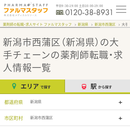
平日9：30-19：00 土日10：00-19：00
薬剤師の転職・求人サイト ファルマスタッフ
新潟県
新潟市西蒲区
大手
新潟市西蒲区（新潟県）の大
手チェーン
の薬剤師転職・求
人情報一覧
エリア
駅
で探す
から探す
都道府県
新潟県
市区町村
新潟市西蒲区