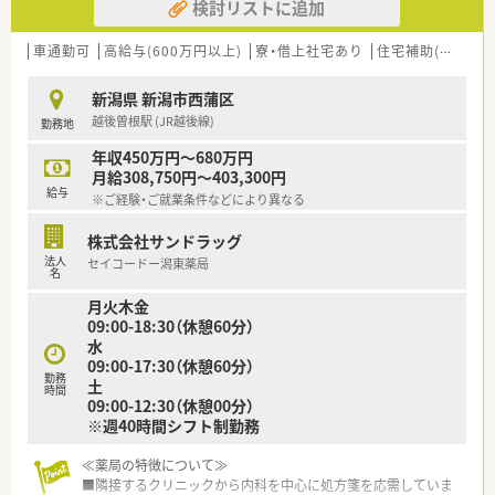
検討リストに追加
車通勤可
高給与(600万円以上)
寮・借上社宅あり
住宅補助(手当)あり
新潟県 新潟市西蒲区
越後曽根駅 (JR越後線)
勤務地
年収450万円～680万円
月給308,750円～403,300円
給与
※ご経験・ご就業条件などにより異なる
株式会社サンドラッグ
法人
セイコードー潟東薬局
名
月火木金
09:00-18:30（休憩60分）
水
09:00-17:30（休憩60分）
勤務
土
時間
09:00-12:30（休憩00分）
※週40時間シフト制勤務
≪薬局の特徴について≫
■隣接するクリニックから内科を中心に処方箋を応需していま