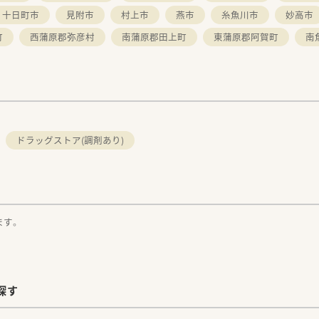
十日町市
見附市
村上市
燕市
糸魚川市
妙高市
町
西蒲原郡弥彦村
南蒲原郡田上町
東蒲原郡阿賀町
南
。
ドラッグストア(調剤あり)
ます。
探す