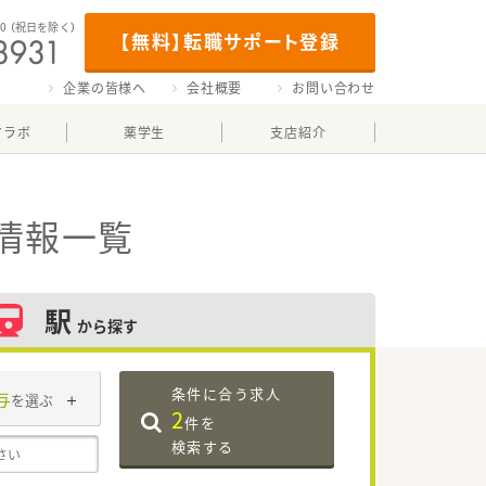
00
（祝日を除く）
【無料】転職サポート登録
企業の皆様へ
会社概要
お問い合わせ
マラボ
薬学生
支店紹介
情報一覧
駅
から探す
条件に合う求人
与
を選ぶ
2
件を
検索する