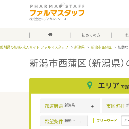
株式会社メディカルリソース
初めての方
求
薬剤師の転職・求人サイト ファルマスタッフ
新潟県
新潟市西蒲区
転勤な
新潟市西蒲区（新潟県）
エリア
で探
都道府県
市区町村
新潟県
希望条件
転勤なし
フリーワード