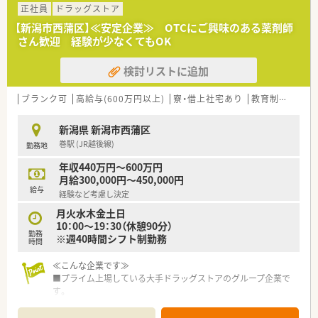
正社員
ドラッグストア
【新潟市西蒲区】≪安定企業≫ OTCにご興味のある薬剤師
さん歓迎 経験が少なくてもOK
検討リストに追加
ブランク可
高給与(600万円以上)
寮・借上社宅あり
教育制度あり
新潟県 新潟市西蒲区
巻駅 (JR越後線)
勤務地
年収440万円～600万円
月給300,000円～450,000円
給与
経験など考慮し決定
月火水木金土日
10：00～19：30（休憩90分）
勤務
※週40時間シフト制勤務
時間
≪こんな企業です≫
■プライム上場している大手ドラッグストアのグループ企業で
す。
■創業から100年を迎えた歴史ある企業です。
■新潟県と福島県にて64店舗展開しています。