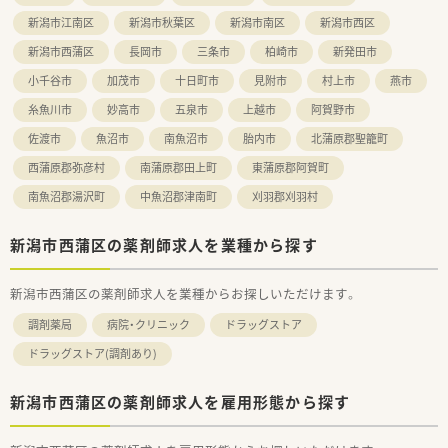
新潟市江南区
新潟市秋葉区
新潟市南区
新潟市西区
【想定されるキャリアイメージ】
新潟市西蒲区
長岡市
三条市
柏崎市
新発田市
■段階的な研修プログラムや勉強会が充実しており、入社後の経
験年数に応じたスキルアップを会社全体で手厚く支援していま
小千谷市
加茂市
十日町市
見附市
村上市
燕市
す。
■現場の薬剤師として経験を積んだ後は、個々の希望に応じて採
糸魚川市
妙高市
五泉市
上越市
阿賀野市
用活動や店舗開発などの本部業務へ挑戦することも十分に可能
佐渡市
魚沼市
南魚沼市
胎内市
北蒲原郡聖籠町
です。
■認定薬剤師の取得支援制度やeラーニング、大手グループとの
西蒲原郡弥彦村
南蒲原郡田上町
東蒲原郡阿賀町
共同プログラムにより、高度な専門性を働きながら習得できま
南魚沼郡湯沢町
中魚沼郡津南町
刈羽郡刈羽村
す。
新潟市西蒲区の薬剤師求人を業種から探す
新潟市西蒲区の薬剤師求人を業種からお探しいただけます。
調剤薬局
病院・クリニック
ドラッグストア
ドラッグストア(調剤あり)
新潟市西蒲区の薬剤師求人を雇用形態から探す