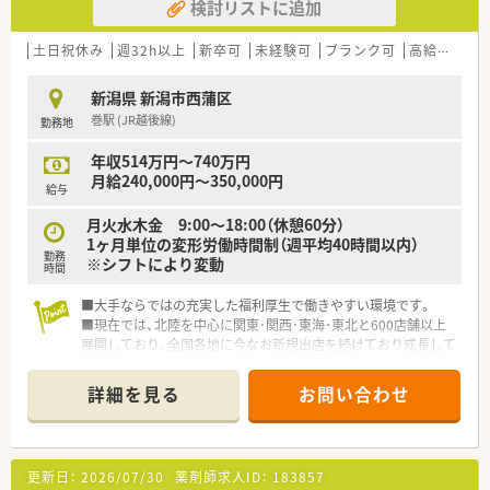
検討リストに追加
土日祝休み
週32h以上
新卒可
未経験可
ブランク可
高給与(600万円以上)
新潟県 新潟市西蒲区
巻駅 (JR越後線)
勤務地
年収514万円～740万円
月給240,000円～350,000円
給与
月火水木金 9:00～18:00（休憩60分）
1ヶ月単位の変形労働時間制（週平均40時間以内）
勤務
※シフトにより変動
時間
■大手ならではの充実した福利厚生で働きやすい環境です。
■現在では、北陸を中心に関東･関西･東海･東北と600店舗以上
展開しており、全国各地に今なお新規出店を続けており成長して
いる企業です。
■社員割引制度もあり、生鮮食品も充実をしている為、お買い物
詳細を見る
お問い合わせ
をして帰ることが出来ます。
更新日：
2026/07/30
薬剤師求人ID：
183857