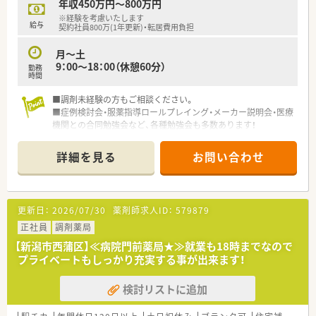
年収450万円～800万円
からも親しみを持っていただけるような明るい活気のある職場
※経験を考慮いたします
環境です。
給与
契約社員800万(1年更新)・転居費用負担
■子育て中の薬剤師さんへの理解が非常に深く、お子様の行事や
急な体調不良の際にも周囲がサポートし合える体制が自然と整
月～土
っております。
9：00～18：00（休憩60分）
勤務
■手厚い人員配置を心掛けているため、一人ひとりの薬剤師が業
時間
務に追われることなく、しっかりと患者様と向き合える環境が維
持されています。
■調剤未経験の方もご相談ください。
■症例検討会・服薬指導ロールプレイング・メーカー説明会・医療
【こんな方が活躍中】
機関との合同勉強会など、各種勉強会も多数あります！
■若手からベテランまで幅広い年齢層の薬剤師が在籍しており、
それぞれの経験を活かしながらチーム一丸となって店舗運営に
■この求人は大手薬局求人特集に掲載中です■
詳細を見る
お問い合わせ
励んでいます。
■仕事と育児を両立させている子育て中の薬剤師が多数活躍し
ており、効率的な業務遂行と相互フォローの精神で高い定着率を
誇っています。
更新日：
2026/07/30
薬剤師求人ID：
579879
■病院での勤務経験を経て、より患者様に身近な存在として地域
医療に貢献したいと考え転職してきた薬剤師も第一線で活躍中
正社員
調剤薬局
です。
【新潟市西蒲区】≪病院門前薬局★≫就業も18時までなので
プライベートもしっかり充実する事が出来ます！
検討リストに追加