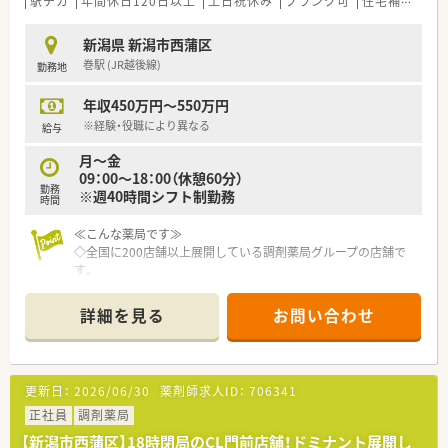
駅チカ
年間休日120日以上
土日祝休み
ブランク可
住宅補助(手当)あり
新潟県 新潟市西蒲区
巻駅 (JR越後線)
勤務地
年収450万円～550万円
※経験・役職により異なる
給与
月～金
09：00～18：00（休憩60分）
勤務
※週40時間シフト制勤務
時間
≪こんな薬局です≫
◇全国に200店舗以上展開している調剤薬局グループの店舗で
す。
◇大手だからこその充実した福利厚生！
各種保険加入、研修制度、各種手当・産休・育休はもちろん、持
詳細を見る
お問い合わせ
株制度や会員制リゾート施設、
育児・介護時短制度など魅力がいっぱい。
◇全国規模での学術発表会も実施しています！
更新日：
2026/06/30
薬剤師求人ID：
706341
正社員
調剤薬局
【新潟市西蒲区】18時閉局のCL門前店舗！ドミナント展開し