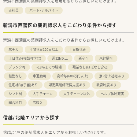
新潟市西蒲区の薬剤師求人を雇用形態からお探しいただけます。
正社員
パート・アルバイト
新潟市西蒲区の薬剤師求人をこだわり条件から探す
新潟市西蒲区の薬剤師求人をこだわり条件からお探しいただけます。
駅チカ
年間休日120日以上
土日祝休み
土日休み(相談可含む)
週32h以上
新卒可
未経験可
ブランク可
~18時までの職場
残業なし(ほぼなし含む)
転勤なし
車通勤可
高給与(600万円以上)
寮・借上社宅あり
住宅補助(手当)あり
認定薬剤師取得支援あり
教育制度あり
シフト制
大手チェーン
大手チェーン以外
ヘルプ体制充実
総合科目
高収入
信越/北陸エリアから探す
信越/北陸の薬剤師求人をエリアからお探しいただけます。