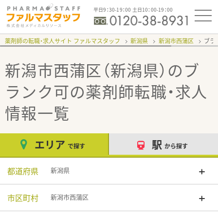
平日9：30-19：00 土日10：00-19：00
薬剤師の転職・求人サイト ファルマスタッフ
新潟県
新潟市西蒲区
ブラ
新潟市西蒲区（新潟県）のブ
ランク可
の薬剤師転職・求人
情報一覧
エリア
駅
で探す
から探す
都道府県
新潟県
市区町村
新潟市西蒲区