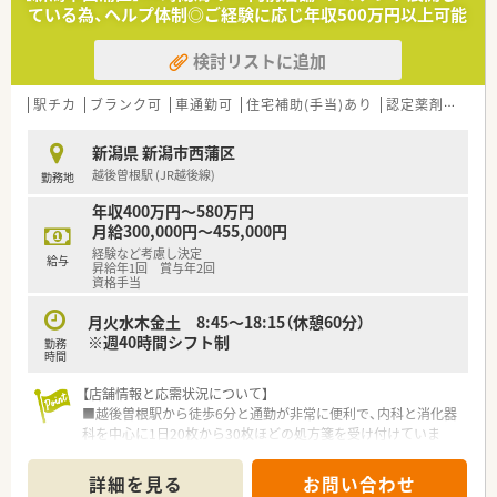
ている為、ヘルプ体制◎ご経験に応じ年収500万円以上可能
検討リストに追加
駅チカ
ブランク可
車通勤可
住宅補助(手当)あり
認定薬剤師取得支援あり
新潟県 新潟市西蒲区
越後曽根駅 (JR越後線)
勤務地
年収400万円～580万円
月給300,000円～455,000円
経験など考慮し決定
給与
昇給年1回 賞与年2回
資格手当
月火水木金土 8:45～18:15（休憩60分）
※週40時間シフト制
勤務
時間
【店舗情報と応需状況について】
■越後曽根駅から徒歩6分と通勤が非常に便利で、内科と消化器
科を中心に1日20枚から30枚ほどの処方箋を受け付けていま
す。
■門前の医療機関から主に応需しており、現在は常勤薬剤師1名
詳細を見る
お問い合わせ
が地域に根ざした質の高い丁寧な服薬指導を日々実践していま