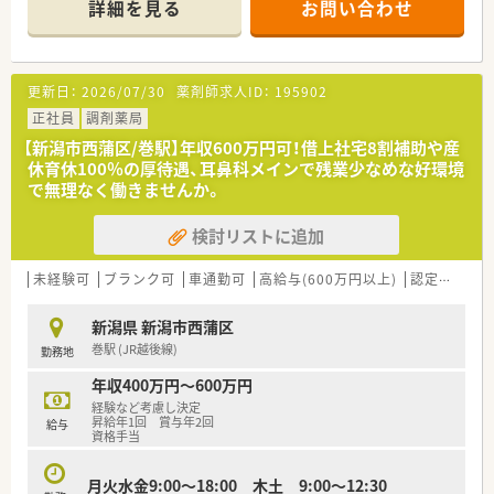
詳細を見る
お問い合わせ
≪働く環境について≫
■メインの業務はOTC販売です。患者様からの相談やカウンセ
リングを行い商品提案を行います。
更新日：
2026/07/30
薬剤師求人ID：
195902
■レジ業務は専門の方にお任せして、OTC販売や医薬品補充、売
り場作りに専念出来ます。
正社員
調剤薬局
■勤務時間は10：00～19：30（休憩90分）で朝はゆっくり出勤出
【新潟市西蒲区/巻駅】年収600万円可！借上社宅8割補助や産
来ます。
休育休100％の厚待遇、耳鼻科メインで残業少なめな好環境
■休みはシフトにより週休2日で年間休日110日あります。
で無理なく働きませんか。
■残業は月3時間程度でほぼ定時で帰ることが出来ます。
検討リストに追加
≪こんな方におすすめ≫
■安定した企業で長期就業したい方
■OTC専門薬剤師として働きたい方
未経験可
ブランク可
車通勤可
高給与(600万円以上)
認定薬剤師取得支援あり
■プライベートの時間もしっかり確保したい方
新潟県 新潟市西蒲区
巻駅 (JR越後線)
勤務地
年収400万円～600万円
経験など考慮し決定
昇給年1回 賞与年2回
給与
資格手当
月火水金9:00～18:00 木土 9:00～12:30