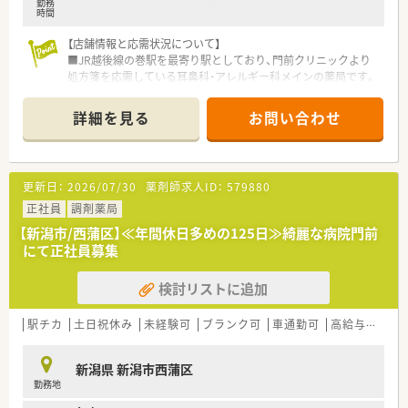
勤務
時間
【店舗情報と応需状況について】
■JR越後線の巻駅を最寄り駅としており、門前クリニックより
処方箋を応需している耳鼻科・アレルギー科メインの薬局です。
■1日あたりの処方箋応需枚数は平均70枚となっており、耳鼻科
応需のため冬場や花粉症シーズンなど季節により変動がござい
詳細を見る
お問い合わせ
ます。
■薬剤師の配置については詳細を調整中ですが、事務スタッフを
含め複数名体制で患者様に親しまれる店舗作りを行っておりま
す。
更新日：
2026/07/30
薬剤師求人ID：
579880
【法人特徴について】
正社員
調剤薬局
■新潟県と山形県を中心に100店舗以上を展開しており、東証プ
【新潟市/西蒲区】≪年間休日多めの125日≫綺麗な病院門前
ライム上場グループに属しているため抜群の経営安定性と将来
にて正社員募集
性を誇ります。
■1964年に新潟県で最初に処方箋調剤を開局した歴史があり、
検討リストに追加
全店舗の約7割が開業医前の立地で地域医療の核として機能して
います。
■健康サポート薬局の認定取得や在宅医療への注力など、地域の
駅チカ
土日祝休み
未経験可
ブランク可
車通勤可
高給与(600万円以上)
かかりつけ薬局としての機能を強化し続けている先進的な法人
です。
新潟県 新潟市西蒲区
勤務地
【職場環境と雰囲気】
■スタッフ同士が協力し合う温かい雰囲気が自慢であり、患者様