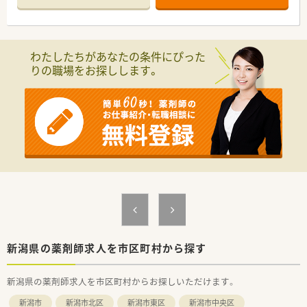
す。
■平日は18時に閉局し日曜日、祝日はお休みとなっているため、
仕事と私生活のメリハリをつけやすい環境です。
わたしたちがあなたの条件にぴった
【求人情報について】
りの職場をお探しします。
■想定年収は400万円から580万円となっており、これまでの薬
剤師としての経験や実績を正当に評価したうえで決定されま
す。
■新潟県内の対象エリアでの勤務には月額3万円の地域手当が支
給されるため、条件次第では高年収を目指すことも十分に可能で
す。
■昇給は年に1回、賞与は年2回で合計4.5ヶ月分の支給実績があ
り、安定した収入を得ながらキャリアを積める好条件の案件で
す。
【勤務実態について】
■残業代は1分単位でしっかりと計算されて支給されるため、働
いた分だけ正当な対価を得られる透明性の高い仕組みを導入し
ています。
■年間休日は118日から119日確保されており、年末年始の休暇
新潟県の薬剤師求人を市区町村から探す
も12月30日から1月3日までしっかり休める環境が整っていま
す。
新潟県の薬剤師求人を市区町村からお探しいただけます。
■出産や育児へのサポートも手厚く、産休と育休の取得率は100
パーセントを維持しており、復帰後の時短勤務も柔軟に可能で
新潟市
新潟市北区
新潟市東区
新潟市中央区
す。