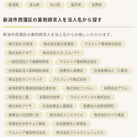
新潟県
富山県
石川県
福井県
長野県
新潟市西蒲区の薬剤師求人を法人名から探す
新潟市西蒲区の薬剤師求人を法人名からお探しいただけます。
株式会社 共栄堂
株式会社星光堂薬局
ウエルシア薬局株式会社
株式会社ＹＭＴ
株式会社エヌ・エム・アイ
一般社団法人下越薬剤師会
ウエルシア薬局株式会社
社会福祉法人長岡福祉協会
医療法人泰庸会
社会医療法人 仁愛会
株式会社サンドラッグ
アルフレッサ株式会社
新潟県厚生農業協同組合連合会
株式会社ファルレ
有限会社アウル
有限会社二葉
有限会社桂林
マルイメディカル株式会社
株式会社アイサ
社会医療法人嵐陽会
医療法人知命堂病院
医療法人社団真仁会
株式会社ユニスマイル
株式会社カワチ薬品
有限会社大町キムラ薬局
社会医療法人崇徳会
ウエルシア薬局株式会社
株式会社ファルマフェニックス