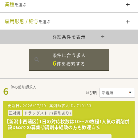
業種
を選ぶ
雇用形態 / 給与
を選ぶ
詳細条件を表示
条件に合う求人
6
件を
検索する
6
件の薬剤師求人
並び順
更新日：
2026/07/29
薬剤師求人ID：
710133
正社員
ドラッグストア(調剤あり)
【新潟市西蒲区】1日の対応枚数は10～20枚程！人気の調剤併
設DGSでの募集◎調剤未経験の方も歓迎☆彡