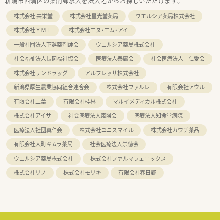
新潟市西蒲区の薬剤師求人を法人名からお探しいただけます。
株式会社 共栄堂
株式会社星光堂薬局
ウエルシア薬局株式会社
株式会社ＹＭＴ
株式会社エヌ・エム・アイ
一般社団法人下越薬剤師会
ウエルシア薬局株式会社
社会福祉法人長岡福祉協会
医療法人泰庸会
社会医療法人 仁愛会
株式会社サンドラッグ
アルフレッサ株式会社
新潟県厚生農業協同組合連合会
株式会社ファルレ
有限会社アウル
有限会社二葉
有限会社桂林
マルイメディカル株式会社
株式会社アイサ
社会医療法人嵐陽会
医療法人知命堂病院
医療法人社団真仁会
株式会社ユニスマイル
株式会社カワチ薬品
有限会社大町キムラ薬局
社会医療法人崇徳会
ウエルシア薬局株式会社
株式会社ファルマフェニックス
株式会社リノ
株式会社モリキ
有限会社春日野