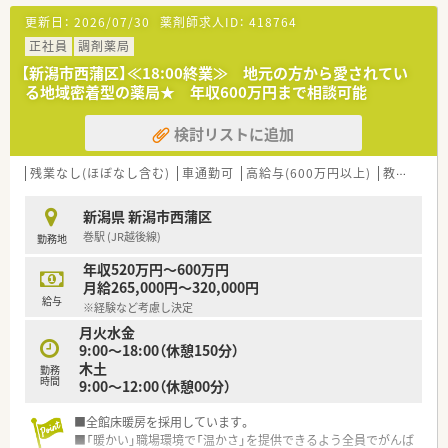
更新日：
2026/07/30
薬剤師求人ID：
418764
正社員
調剤薬局
【新潟市西蒲区】≪18:00終業≫ 地元の方から愛されてい
る地域密着型の薬局★ 年収600万円まで相談可能
検討リストに追加
残業なし(ほぼなし含む)
車通勤可
高給与(600万円以上)
教育制度あり
新潟県 新潟市西蒲区
巻駅 (JR越後線)
勤務地
年収520万円～600万円
月給265,000円～320,000円
給与
※経験など考慮し決定
月火水金
9:00〜18:00（休憩150分）
木土
勤務
時間
9:00〜12:00（休憩00分）
■全館床暖房を採用しています。
■「暖かい」職場環境で「温かさ」を提供できるよう全員でがんば