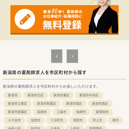
新潟県の薬剤師求人を市区町村から探す
新潟県の薬剤師求人を市区町村からお探しいただけます。
新潟市
新潟市北区
新潟市東区
新潟市中央区
新潟市江南区
新潟市秋葉区
新潟市南区
新潟市西区
新潟市西蒲区
長岡市
三条市
柏崎市
新発田市
小千谷市
加茂市
十日町市
見附市
村上市
燕市
糸魚川市
妙高市
五泉市
上越市
阿賀野市