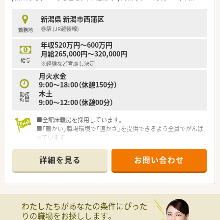
新潟県 新潟市西蒲区
巻駅 (JR越後線)
勤務地
年収520万円～600万円
月給265,000円～320,000円
給与
※経験など考慮し決定
月火水金
9:00〜18:00（休憩150分）
木土
勤務
時間
9:00〜12:00（休憩00分）
■全館床暖房を採用しています。
■「暖かい」職場環境で「温かさ」を提供できるよう全員でがんば
っています。
詳細を見る
お問い合わせ
わたしたちがあなたの条件にぴった
りの職場をお探しします。