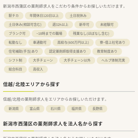
新潟市西蒲区の薬剤師求人をこだわり条件からお探しいただけます。
駅チカ
年間休日120日以上
土日祝休み
土日休み(相談可含む)
週32h以上
新卒可
未経験可
ブランク可
~18時までの職場
残業なし(ほぼなし含む)
転勤なし
車通勤可
高給与(600万円以上)
寮・借上社宅あり
住宅補助(手当)あり
認定薬剤師取得支援あり
教育制度あり
シフト制
大手チェーン
大手チェーン以外
ヘルプ体制充実
総合科目
高収入
信越/北陸エリアから探す
信越/北陸の薬剤師求人をエリアからお探しいただけます。
新潟県
富山県
石川県
福井県
長野県
新潟市西蒲区の薬剤師求人を法人名から探す