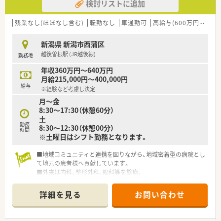
検討リストに追加
残業なし(ほぼなし含む)
転勤なし
車通勤可
高給与(600万円以上)
新潟県 新潟市西蒲区
越後曽根駅 (JR越後線)
勤務地
年収360万円～640万円
月給215,000円～400,000円
給与
※経験など考慮し決定
月～金
8:30～17:30（休憩60分）
土
勤務
8:30～12:30（休憩00分）
時間
※土曜日はシフト勤務となります。
■地域コミュニティと連携を図りながら、地域密着型の病院とし
て地元の患者様へ貢献しています。
■外来は内科、整形外科、眼科等を診療。
■訪問看護ステーションや在宅診療、医療介護福祉複合施設も運
営しています。
詳細を見る
お問い合わせ