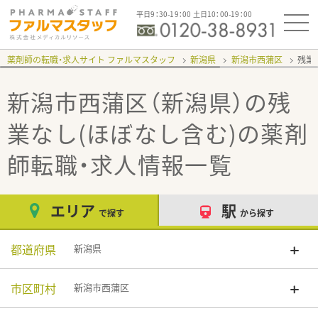
平日9：30-19：00 土日10：00-19：00
薬剤師の転職・求人サイト ファルマスタッフ
新潟県
新潟市西蒲区
残業
新潟市西蒲区（新潟県）の残
業なし(ほぼなし含む)
の薬剤
師転職・求人情報一覧
エリア
駅
で探す
から探す
都道府県
新潟県
市区町村
新潟市西蒲区