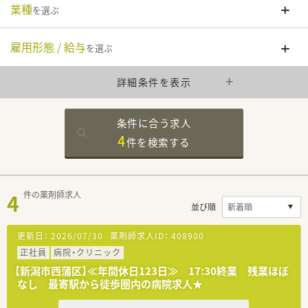
業種
を選ぶ
雇用形態 / 給与
を選ぶ
詳細条件を表示
条件に合う求人
4
件を
検索する
4
件の薬剤師求人
並び順
更新日：
2026/07/30
薬剤師求人ID：
408900
正社員
病院・クリニック
【新潟市西蒲区】≪年間休日123日≫ 17:30終業 残業ほぼ
なし 最寄駅から徒歩圏内の病院求人★