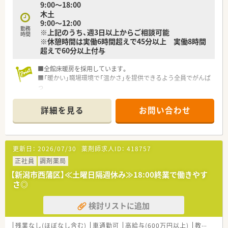
9:00〜18:00
木土
9:00〜12:00
勤務
※上記のうち、週3日以上からご相談可能
時間
※休憩時間は実働6時間超えで45分以上 実働8時間
超えで60分以上付与
■全館床暖房を採用しています。
■「暖かい」職場環境で「温かさ」を提供できるよう全員でがんば
っ
ています。
詳細を見る
お問い合わせ
更新日：
2026/07/30
薬剤師求人ID：
418757
正社員
調剤薬局
【新潟市西蒲区】≪土曜日隔週休み≫18:00終業で働きやす
さ◎
検討リストに追加
残業なし(ほぼなし含む)
車通勤可
高給与(600万円以上)
教育制度あり