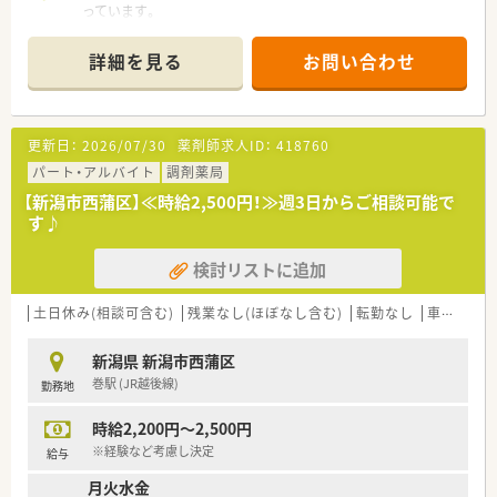
っています。
詳細を見る
お問い合わせ
更新日：
2026/07/30
薬剤師求人ID：
418760
パート・アルバイト
調剤薬局
【新潟市西蒲区】≪時給2,500円！≫週3日からご相談可能で
す♪
検討リストに追加
土日休み(相談可含む)
残業なし(ほぼなし含む)
転勤なし
車通勤可
新潟県 新潟市西蒲区
巻駅 (JR越後線)
勤務地
時給2,200円～2,500円
※経験など考慮し決定
給与
月火水金