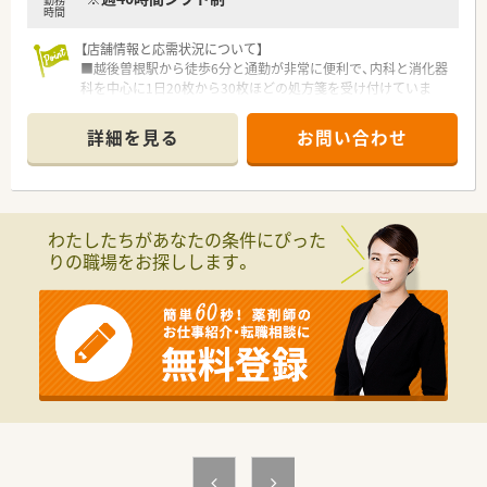
時間
【店舗情報と応需状況について】
■越後曽根駅から徒歩6分と通勤が非常に便利で、内科と消化器
科を中心に1日20枚から30枚ほどの処方箋を受け付けていま
す。
■門前の医療機関から主に応需しており、現在は常勤薬剤師1名
詳細を見る
お問い合わせ
が地域に根ざした質の高い丁寧な服薬指導を日々実践していま
す。
■平日は18時に閉局し日曜日、祝日はお休みとなっているため、
仕事と私生活のメリハリをつけやすい環境です。
わたしたちがあなたの条件にぴった
【求人情報について】
りの職場をお探しします。
■想定年収は400万円から580万円となっており、これまでの薬
剤師としての経験や実績を正当に評価したうえで決定されま
す。
■新潟県内の対象エリアでの勤務には月額3万円の地域手当が支
給されるため、条件次第では高年収を目指すことも十分に可能で
す。
■昇給は年に1回、賞与は年2回で合計4.5ヶ月分の支給実績があ
り、安定した収入を得ながらキャリアを積める好条件の案件で
す。
【勤務実態について】
■残業代は1分単位でしっかりと計算されて支給されるため、働