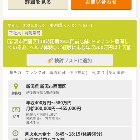
詳細を見る
お問い合わせ
株制度や会員制リゾート施設、
育児・介護時短制度など魅力がいっぱい。
◇全国規模での学術発表会も実施しています！
更新日：
2026/06/30
薬剤師求人ID：
706341
正社員
調剤薬局
【新潟市西蒲区】18時閉局のCL門前店舗！ドミナント展開し
ている為、ヘルプ体制◎ご経験に応じ年収500万円以上可能
検討リストに追加
駅チカ
ブランク可
車通勤可
住宅補助(手当)あり
認定薬剤師取得支援あり
新潟県 新潟市西蒲区
越後曽根駅 (JR越後線)
勤務地
年収400万円～580万円
月給300,000円～455,000円
経験など考慮し決定
給与
昇給年1回 賞与年2回
資格手当
月火水木金土 8:45～18:15（休憩60分）
※週40時間シフト制
勤務