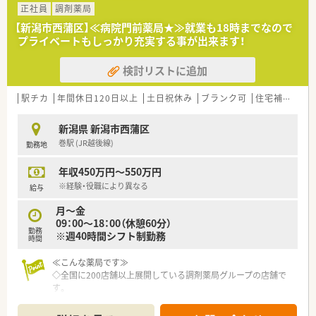
正社員
調剤薬局
【新潟市西蒲区】≪病院門前薬局★≫就業も18時までなので
プライベートもしっかり充実する事が出来ます！
検討リストに追加
駅チカ
年間休日120日以上
土日祝休み
ブランク可
住宅補助(手当)あり
新潟県 新潟市西蒲区
巻駅 (JR越後線)
勤務地
年収450万円～550万円
※経験・役職により異なる
給与
月～金
09：00～18：00（休憩60分）
勤務
※週40時間シフト制勤務
時間
≪こんな薬局です≫
◇全国に200店舗以上展開している調剤薬局グループの店舗で
す。
◇大手だからこその充実した福利厚生！
各種保険加入、研修制度、各種手当・産休・育休はもちろん、持