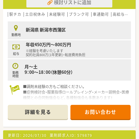
検討リストに追加
駅チカ
土日祝休み
未経験可
ブランク可
車通勤可
高給与(600万円以上)
新潟県 新潟市西蒲区
勤務地
年収450万円～800万円
※経験を考慮いたします
給与
契約社員800万(1年更新)・転居費用負担
月～土
9：00～18：00（休憩60分）
勤務
時間
■調剤未経験の方もご相談ください。
■症例検討会・服薬指導ロールプレイング・メーカー説明会・医療
機関との合同勉強会など、各種勉強会も多数あります！
■この求人は大手薬局求人特集に掲載中です■
詳細を見る
お問い合わせ
更新日：
2026/07/30
薬剤師求人ID：
579879