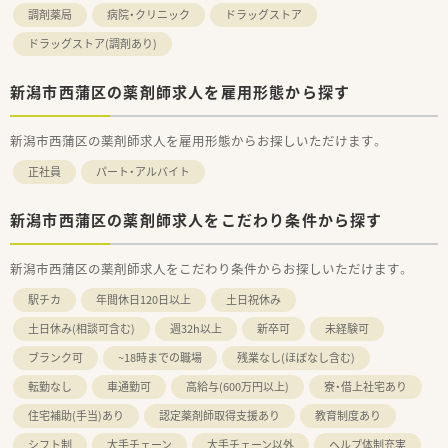
調剤薬局
病院・クリニック
ドラッグストア
ドラッグストア(調剤あり)
新潟市西蒲区の薬剤師求人を雇用形態から探す
新潟市西蒲区の薬剤師求人を雇用形態からお探しいただけます。
正社員
パート・アルバイト
新潟市西蒲区の薬剤師求人をこだわり条件から探す
新潟市西蒲区の薬剤師求人をこだわり条件からお探しいただけます。
駅チカ
年間休日120日以上
土日祝休み
土日休み(相談可含む)
週32h以上
新卒可
未経験可
ブランク可
~18時までの職場
残業なし(ほぼなし含む)
転勤なし
車通勤可
高給与(600万円以上)
寮・借上社宅あり
住宅補助(手当)あり
認定薬剤師取得支援あり
教育制度あり
シフト制
大手チェーン
大手チェーン以外
ヘルプ体制充実