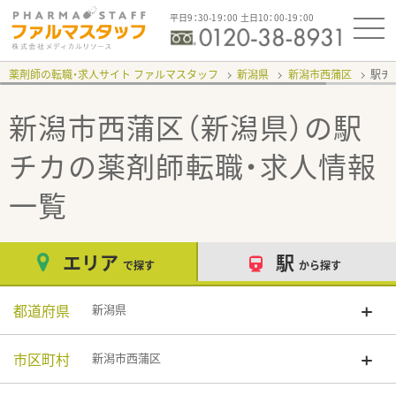
平日9：30-19：00 土日10：00-19：00
薬剤師の転職・求人サイト ファルマスタッフ
新潟県
新潟市西蒲区
駅チ
新潟市西蒲区（新潟県）の駅
チカ
の薬剤師転職・求人情報
一覧
エリア
駅
で探す
から探す
都道府県
新潟県
市区町村
新潟市西蒲区