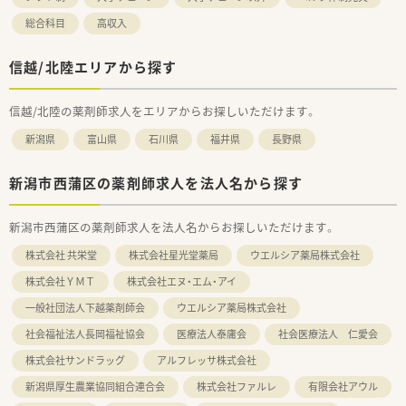
総合科目
高収入
信越/北陸エリアから探す
信越/北陸の薬剤師求人をエリアからお探しいただけます。
新潟県
富山県
石川県
福井県
長野県
新潟市西蒲区の薬剤師求人を法人名から探す
新潟市西蒲区の薬剤師求人を法人名からお探しいただけます。
株式会社 共栄堂
株式会社星光堂薬局
ウエルシア薬局株式会社
株式会社ＹＭＴ
株式会社エヌ・エム・アイ
一般社団法人下越薬剤師会
ウエルシア薬局株式会社
社会福祉法人長岡福祉協会
医療法人泰庸会
社会医療法人 仁愛会
株式会社サンドラッグ
アルフレッサ株式会社
新潟県厚生農業協同組合連合会
株式会社ファルレ
有限会社アウル