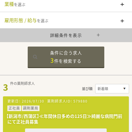
業種
を選ぶ
雇用形態 / 給与
を選ぶ
詳細条件を表示
条件に合う求人
3
件を
検索する
3
件の薬剤師求人
並び順
更新日：
2026/07/30
薬剤師求人ID：
579880
正社員
調剤薬局
【新潟市/西蒲区】≪年間休日多めの125日≫綺麗な病院門前
にて正社員募集