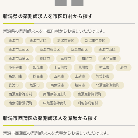
いた分だけ正当な対価を得られる透明性の高い仕組みを導入し
ています。
■年間休日は118日から119日確保されており、年末年始の休暇
新潟県の薬剤師求人を市区町村から探す
も12月30日から1月3日までしっかり休める環境が整っていま
す。
新潟県の薬剤師求人を市区町村からお探しいただけます。
■出産や育児へのサポートも手厚く、産休と育休の取得率は100
パーセントを維持しており、復帰後の時短勤務も柔軟に可能で
新潟市
新潟市北区
新潟市東区
新潟市中央区
す。
新潟市江南区
新潟市秋葉区
新潟市南区
新潟市西区
【想定されるキャリアイメージ】
新潟市西蒲区
長岡市
三条市
柏崎市
新発田市
■段階的な研修プログラムや勉強会が充実しており、入社後の経
験年数に応じたスキルアップを会社全体で手厚く支援していま
小千谷市
加茂市
十日町市
見附市
村上市
燕市
す。
■現場の薬剤師として経験を積んだ後は、個々の希望に応じて採
糸魚川市
妙高市
五泉市
上越市
阿賀野市
用活動や店舗開発などの本部業務へ挑戦することも十分に可能
佐渡市
魚沼市
南魚沼市
胎内市
北蒲原郡聖籠町
です。
■認定薬剤師の取得支援制度やeラーニング、大手グループとの
西蒲原郡弥彦村
南蒲原郡田上町
東蒲原郡阿賀町
共同プログラムにより、高度な専門性を働きながら習得できま
南魚沼郡湯沢町
中魚沼郡津南町
刈羽郡刈羽村
す。
新潟市西蒲区の薬剤師求人を業種から探す
新潟市西蒲区の薬剤師求人を業種からお探しいただけます。