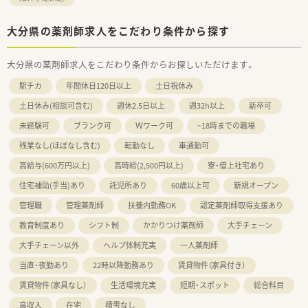
大分県の薬剤師求人をこだわり条件から探す
大分県の薬剤師求人をこだわり条件からお探しいただけます。
駅チカ
年間休日120日以上
土日祝休み
土日休み(相談可含む)
週休2.5日以上
週32h以上
新卒可
未経験可
ブランク可
Ｗワーク可
~18時までの職場
残業なし(ほぼなし含む)
転勤なし
車通勤可
高給与(600万円以上)
高時給(2,500円以上)
寮・借上社宅あり
住宅補助(手当)あり
託児所あり
60歳以上可
新規オープン
管理職
管理薬剤師
扶養内勤務OK
認定薬剤師取得支援あり
教育制度あり
シフト制
かかりつけ薬剤師
大手チェーン
大手チェーン以外
ヘルプ体制充実
一人薬剤師
当直・夜勤あり
22時以降勤務あり
賃貸物件（家具付き）
賃貸物件（家具なし）
生活環境充実
短期・スポット
総合科目
高収入
在宅
積雪なし