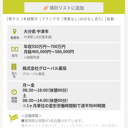
検討リストに追加
駅チカ
未経験可
ブランク可
残業なし(ほぼなし含む)
転勤なし
大分県 中津市
中津駅 (JR日豊本線)
勤務地
年収550万円～700万円
月給460,000円～580,000円
給与
※経験考慮
株式会社グローバル薬局
法人
グローバル薬局
名
月～金
08:30～18:00（休憩60分）
土
勤務
08:30～14:00（休憩00分）
時間
※1ヶ月単位の変形労働時間制で週平均40時間
＜店舗情報＞
■薬剤師は常勤が3名在籍されています。
■事務の方も常勤が3名、パート2名在籍されており、会計業務の