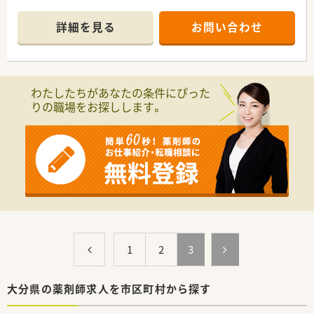
ほか、ピッキング業務も対応されております。
■薬歴はハイブリッジで分包機はタカゾノでございます。
詳細を見る
お問い合わせ
■門前は内科を中心に外科も含めた幅広い科目を診療されてい
ます。
■投薬ブースは3箇所あり、座り投薬のためじっくり患者様に関
わることができます。
■水剤は咳止めで使用される程度で、頻繁にはでておりません。
わたしたちがあなたの条件にぴった
りの職場をお探しします。
＜法人特徴＞
■中津市内に1店舗展開しております。
■非常に風通しが良く、職員からの提案にしっかり耳にを傾けて
いただける社風です。
■遠方から赴任される方のために借上げ社宅制度もございま
す。
■門前の病院とも非常に良好な関係を築いております。
1
2
3
大分県の薬剤師求人を市区町村から探す