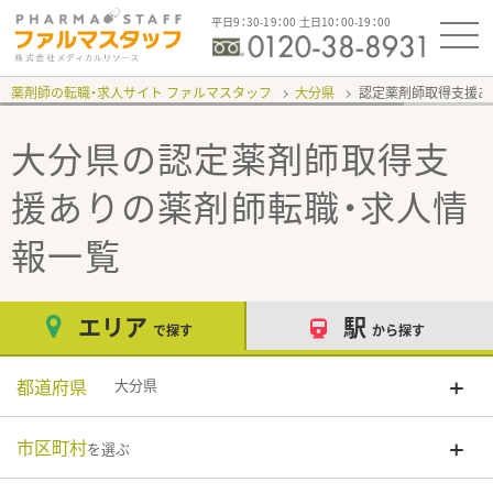
平日9：30-19：00 土日10：00-19：00
薬剤師の転職・求人サイト ファルマスタッフ
大分県
認定薬剤師取得支援
大分県の認定薬剤師取得支
援あり
の薬剤師転職・求人情
報一覧
エリア
駅
で探す
から探す
都道府県
大分県
市区町村
を選ぶ