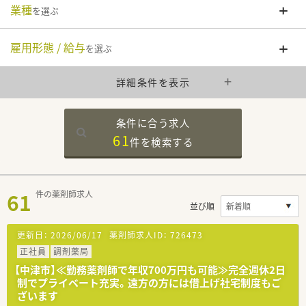
業種
を選ぶ
雇用形態 / 給与
を選ぶ
詳細条件を表示
条件に合う求人
61
件を
検索する
61
件の薬剤師求人
並び順
更新日：
2026/06/17
薬剤師求人ID：
726473
正社員
調剤薬局
【中津市】≪勤務薬剤師で年収700万円も可能≫完全週休2日
制でプライベート充実。遠方の方には借上げ社宅制度もご
ざいます