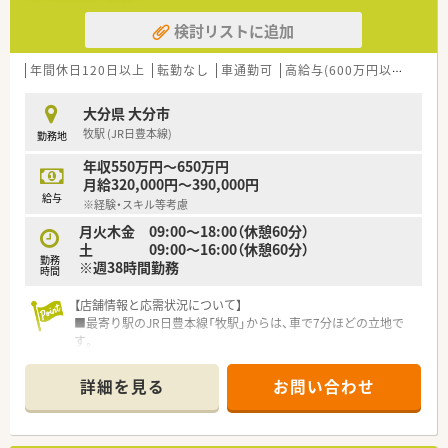
のモチベーションが高い職場です。
検討リストに追加
【求人情報について】
■予定年収は600万円から700万円と高水準で、これまでの経験
年間休日120日以上
転勤なし
車通勤可
高給与(600万円以上)
管理
を最大限に考慮して決定されます。
■年間休日は114日確保されており、夏季休暇や年末年始休暇も
大分県 大分市
充実しているためリフレッシュ可能です。
牧駅 (JR日豊本線)
勤務地
■転勤の心配がない正社員採用ですので、大分の地で腰を据えて
長く働きたい方に最適な募集内容です。
年収550万円～650万円
月給320,000円～390,000円
給与
※経験・スキル等考慮
月火木金 09:00～18:00（休憩60分）
土 09:00～16:00（休憩60分）
勤務
※週38時間勤務
時間
【店舗情報と応需状況について】
■最寄り駅のJR日豊本線「牧駅」からは、車で7分ほどの立地で
す。
■応需科目は内科と消化器科が中心で、地域のクリニックと連携
しています。
詳細を見る
お問い合わせ
■詳しい処方箋枚数や薬剤師の体制については、別途お問い合わ
せください。