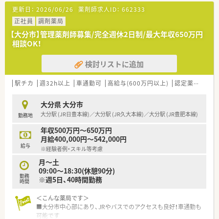
【募集背景と求める人物像について】
更新日：
2026/06/26
薬剤師求人ID：
662333
■調剤薬局での実務経験が5年以上ある方を歓迎しており、即戦
力として活躍できる方を求めています。
正社員
調剤薬局
■将来的に管理職を目指したい方や、認定薬剤師などの専門資格
【大分市】管理薬剤師募集/完全週休2日制/最大年収650万円
をお持ちの方は優遇して採用します。
相談OK！
■小児科の対応が中心となるため、子供やその保護者に対して優
しく丁寧な対応ができる方を歓迎します。
検討リストに追加
【法人特徴について】
■大手チェーンのグループ企業として業界トップクラスの安定
駅チカ
週32h以上
車通勤可
高給与(600万円以上)
認定薬剤師取得支援あり
した経営基盤を持ち、九州で多数展開しています。
■店舗間のネットワークが強く、無理のない勤務体制や充実した
大分県 大分市
研修制度で職員の成長を支えています。
大分駅 (JR日豊本線)／大分駅 (JR久大本線)／大分駅 (JR豊肥本線)
勤務地
■最新の調剤機器やシステムの導入に積極的で、業務の効率化と
患者様へのサービス向上を両立させています。
年収500万円～650万円
月給400,000円～542,000円
【求人情報について】
給与
※経験者例・スキル等考慮
■年収は経験やスキルを十分に考慮した上で、500万円から600
万円の間で相談することが可能です。
月～土
■地域手当や住宅手当などの各種手当が非常に充実しており、安
09:00～18:30(休憩90分)
勤務
定した収入を確保できる環境です。
※週5日、40時間勤務
時間
■昇給は年1回、賞与は年2回しっかりと支給されるため、日々の
業務への取り組みが評価されます。
＜こんな薬局です＞
■大分市中心部にあり、JRやバスでのアクセスも良好！車通勤も
可能です