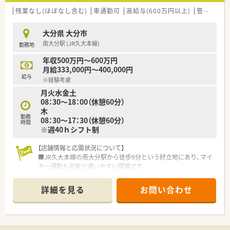
【法人特徴について】
■大手医薬品ネットワークグループの一員として安定した経営
残業なし(ほぼなし含む)
車通勤可
高給与(600万円以上)
管理薬剤師
基盤を持ち、九州・中国エリアで店舗を展開しています。
■地域連携薬局や健康サポート薬局の認定取得に積極的で、地域
大分県 大分市
住民の健康増進に深く貢献している企業風土です。
南大分駅 (JR久大本線)
勤務地
■業界トップクラスの加盟店舗数を誇るグループの強みを活か
し、他社薬局とも連携して地域医療を支え続けています。
年収500万円～600万円
月給333,000円～400,000円
【勤務実態について】
給与
※経験考慮
■残業代は1分単位で計算され、始業前の準備時間もしっかりと
月火水金土
勤務時間としてカウントされる適正な労務管理です。
08：30～18：00（休憩60分）
■薬剤師1人につき1台のタブレット端末が支給され、電子薬歴
木
システムにより業務効率化が強力に推進されています。
勤務
08：30～17：30（休憩60分）
■平日は18時までの開局時間となっており、過度な残業が発生
時間
※週40ｈシフト制
しにくく夕方以降の時間を有効に活用できる環境です。
【店舗情報と応需状況について】
■JR久大本線の南大分駅から徒歩9分という好立地にあり、マイ
カー通勤も可能で通いやすい環境です。
■呼吸器科や内科をはじめ消化器科や循環器科など、多科目の処
方箋を1日約48枚応需しています。
詳細を見る
お問い合わせ
■薬剤師は正社員が2名と事務スタッフ2名の体制で、チームワ
ークを大切にしながら業務を行っています。
【募集背景と求める人物像について】