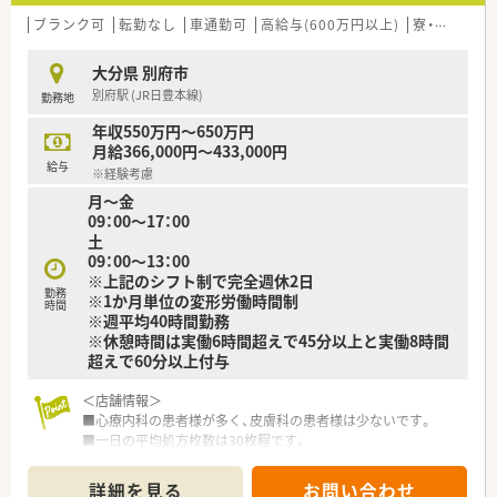
ブランク可
転勤なし
車通勤可
高給与(600万円以上)
寮・借上社宅あり
大分県 別府市
別府駅 (JR日豊本線)
勤務地
年収550万円～650万円
月給366,000円～433,000円
給与
※経験考慮
月～金
09：00～17：00
土
09：00～13：00
※上記のシフト制で完全週休2日
勤務
※1か月単位の変形労働時間制
時間
※週平均40時間勤務
※休憩時間は実働6時間超えで45分以上と実働8時間
超えで60分以上付与
＜店舗情報＞
■心療内科の患者様が多く、皮膚科の患者様は少ないです。
■一日の平均処方枚数は30枚程です。
■取り扱い品目は1000品目で後発品は90%となっております。
■お近くにスーパーやドラッグストアもございますので、生活に
詳細を見る
お問い合わせ