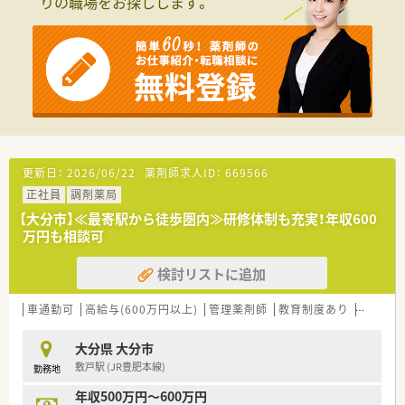
りの職場をお探しします。
■大手グループの安定した基盤のもと、長く安心して勤務いただ
ける方を歓迎している状況です。
■地域医療への貢献を目指し、患者様一人ひとりに寄り添った親
切な対応ができる方を求めています。
【法人特徴について】
■業界最大級の加盟店舗数を誇るグループの一員として、九州エ
リアを中心に店舗を展開しています。
■安定した経営基盤を持ち、地域連携薬局や健康サポート薬局の
認定取得にも注力している法人です。
■独自の医薬品ネットワークやDX推進を活かし、質の高い医療
更新日：
2026/06/22
薬剤師求人ID：
669566
サービスを地域に提供しています。
正社員
調剤薬局
【求人情報について】
【大分市】≪最寄駅から徒歩圏内≫研修体制も充実！年収600
■これまでの経験やスキルを十分に考慮し、年収500万円から最
万円も相談可
大600万円までの提示が可能です。
■年間休日は125日と充実しており、仕事とプライベートのメリ
検討リストに追加
ハリをつけて働ける環境です。
■退職金制度や世帯主への住宅手当など福利厚生が整っており、
車通勤可
高給与(600万円以上)
管理薬剤師
教育制度あり
シフト
長く安心して働ける条件が魅力です。
大分県 大分市
敷戸駅 (JR豊肥本線)
勤務地
年収500万円～600万円