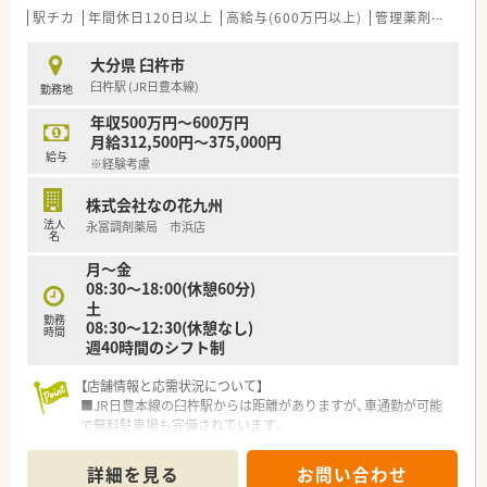
■オンライン服薬指導にも対応できるようにCURONを導入して
駅チカ
年間休日120日以上
高給与(600万円以上)
管理薬剤師
教育
おります。
■LINEWORKSを使って社員間のコミュニケーションの活性化
大分県 臼杵市
を図っています。
臼杵駅 (JR日豊本線)
勤務地
■ご経験やご年齢よりも人柄を大切にされる社風も魅力的です
■弊社からの紹介実績もあり安心してオススメできる企業様で
年収500万円～600万円
す
月給312,500円～375,000円
給与
※経験考慮
株式会社なの花九州
法人
永冨調剤薬局 市浜店
名
月～金
08:30～18:00(休憩60分)
土
勤務
08:30～12:30(休憩なし)
時間
週40時間のシフト制
【店舗情報と応需状況について】
■JR日豊本線の臼杵駅からは距離がありますが、車通勤が可能
で無料駐車場も完備されています。
■眼科の処方箋をメインに1日平均60枚から70枚ほど応需して
おり、専門性を高められる環境です。
詳細を見る
お問い合わせ
■薬剤師は常勤2名とパート1名の複数名体制のため、1人当たり