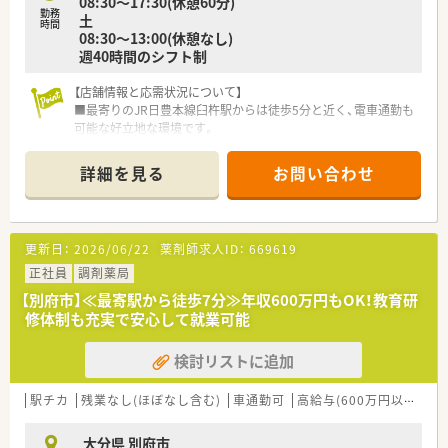
08:30～17:30(休憩60分)
勤務
土
時間
08:30～13:00(休憩なし)
週40時間のシフト制
【店舗情報と応需状況について】
■最寄りのJR日豊本線臼杵駅からは徒歩5分と近く、電車通勤も
可能な好立地な環境です。
■処方箋は小児科をメインに1日平均58枚ほど応需しており、専
門性を高められる職場です。
詳細を見る
お問い合わせ
■薬剤師は常勤2名体制での勤務を予定しており、事務スタッフ
も複数名在籍している環境です。
【募集背景と求める人物像について】
更新日：
2026/06/22
薬剤師求人ID：
669619
■調剤経験が5年以上あり、即戦力として活躍できる経験豊富な
薬剤師の方を歓迎しています。
正社員
調剤薬局
■大手チェーンでの勤務経験がある方や、認定薬剤師等の資格を
【別府市】≪最寄駅から徒歩7分≫年収600万円もOK！教育研
お持ちの方には最適な環境です。
修体制も充実で安心して就業可能
■対人業務に前向きで、かかりつけ薬剤師としての活動にも意欲
的な方を求めている職場です。
検討リストに追加
【法人特徴について】
■全国規模のネットワークを持つ安定した経営基盤があり、安心
駅チカ
残業なし(ほぼなし含む)
車通勤可
高給与(600万円以上)
管
して長く働ける環境があります。
■地域連携薬局や健康サポート薬局の認定取得にも積極的で、地
大分県 別府市