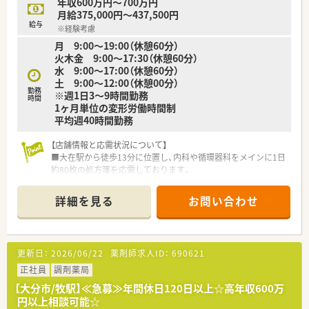
年収600万円～700万円
月給375,000円～437,500円
給与
※経験考慮
月 9:00～19:00（休憩60分）
火木金 9:00～17:30（休憩60分）
水 9:00～17:00（休憩60分）
土 9:00～12:00（休憩00分）
勤務
※週1日3～9時間勤務
時間
1ヶ月単位の変形労働時間制
平均週40時間勤務
【店舗情報と応需状況について】
■大在駅から徒歩13分に位置し、内科や循環器科をメインに1日
約80枚の処方箋を応需しております。
■現場は常勤薬剤師2名と事務員3名で構成されており、幅広い
年齢層の患者様が来局される店舗です。
詳細を見る
お問い合わせ
■循環器専門医2名体制のクリニックに隣接しており、一包化は
少なめで1200品目ほど扱います。
【法人特徴について】
更新日：
2026/06/22
薬剤師求人ID：
690621
■大分市内に3店舗を展開しており、一人あたりの業務負担が重
くならないよう人員を整えています。
正社員
調剤薬局
■従業員が働きやすい環境作りを最優先に考えている法人で
【大分市/牧駅】≪急募≫年間休日120日以上☆高年収600万
す。
円以上相談可能☆
■頑張った分だけ給与に還元される明確な評価制度があり、社員