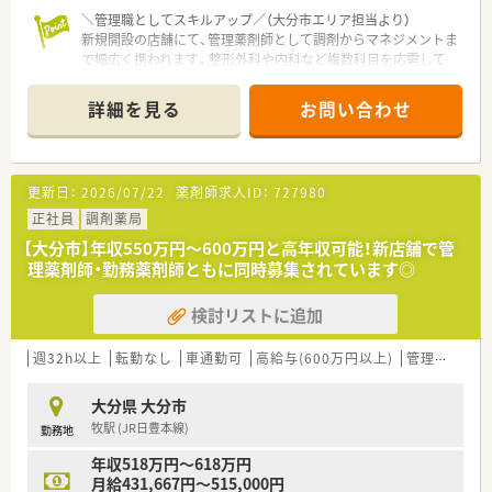
＼管理職としてスキルアップ／（大分市エリア担当より）
新規開設の店舗にて、管理薬剤師として調剤からマネジメントま
で幅広く携われます。整形外科や内科など複数科目を応需して
おり、専門性を高めたい方に最適です。
＊------------------------------------------＊
詳細を見る
お問い合わせ
【店舗情報と応需状況について】
■最寄り駅の牧駅から車で8分ほどの場所にあり、内科や整形外
科など複数の科目の処方箋を応需している薬局です。
更新日：
2026/07/22
薬剤師求人ID：
727980
■1日あたりの処方箋枚数は60枚から70枚となっており、複数科
目を学ぶことで薬剤師として成長できます。
正社員
調剤薬局
■開局時間は平日の18時までと土曜日の13時までとなってお
【大分市】年収550万円～600万円と高年収可能！新店舗で管
り、無理のないスケジュールで勤務が可能です。
理薬剤師・勤務薬剤師ともに同時募集されています◎
【募集背景と求める人物像について】
検討リストに追加
■今回は新規開設に伴うオープニングスタッフの募集であり、新
しい店舗を一緒に盛り上げてくれる方を求めます。
■管理薬剤師として店舗のマネジメント業務をお任せするため、
週32h以上
転勤なし
車通勤可
高給与(600万円以上)
管理薬剤師
責任感を持って周囲をリードできる方が対象です。
■患者様に対して丁寧な服薬指導を行い、地域の方々に信頼され
大分県 大分市
る温かい薬局を築いていただける方を歓迎します。
牧駅 (JR日豊本線)
勤務地
【法人特徴について】
年収518万円～618万円
■大手チェーンとは異なる規模だからこそ、一人ひとりの意見が
月給431,667円～515,000円