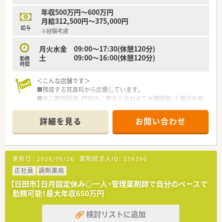
年収500万円～600万円
月給312,500円～375,000円
給与
※経験考慮
月火水金 09:00～17:30(休憩120分)
土 09:00～16:00(休憩120分)
勤務
時間
＜こんな店舗です＞
■隣接する耳鼻科から応需しています。
■年に数回程度、門前のご都合に合わせて木曜開局・土曜が午前
休になる事もございます。
■現薬剤師様が70歳を超えている為、今後を見据えての後任募集
詳細を見る
お問い合わせ
です。しっかり引継ぎ期間もございます。
＜こんな薬局です＞
■大分県内に5店舗展開している老舗薬局です
更新日：
2026/06/26
薬剤師求人ID：
359396
■人物面の採用に重視しており、スタッフ間の仲も良く、働きや
すい職場環境です
正社員
調剤薬局
■協調性や調和を重視しており、人間関係も良好で定着率の高い
【日田市】日月固定休み◎一人・管理薬剤師で自分のペースで
薬局です
勤務可能！最大年収650万円
検討リストに追加