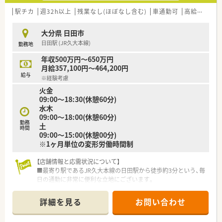
駅チカ
週32h以上
残業なし(ほぼなし含む)
車通勤可
高給与(600万円以上)
大分県 日田市
日田駅 (JR久大本線)
勤務地
年収500万円～650万円
月給357,100円～464,200円
給与
※経験考慮
火金
09:00～18:30(休憩60分)
水木
09:00～18:00(休憩60分)
勤務
土
時間
09:00～15:00(休憩00分)
※1ヶ月単位の変形労働時間制
【店舗情報と応需状況について】
■最寄り駅であるJR久大本線の日田駅から徒歩約3分という、毎
日の通勤に非常に便利な立地にございます。
■主に心療内科と精神科の処方箋を応需しており、1日あたりの
平均的な枚数は約30枚となっています。
詳細を見る
お問い合わせ
■薬剤師は常勤1名、医療事務は常勤1名が在籍しており、協力し
合いながら業務を進めております。