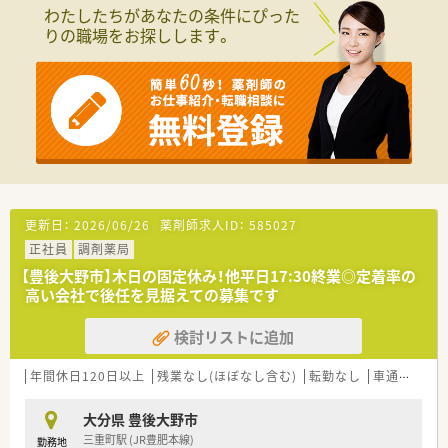
■欠員に伴う募集を行っており、即戦力として活躍できる経験豊
わたしたちがあなたの条件にぴった
富な薬剤師の方を求めています。
りの職場をお探しします。
■調剤薬局での実務経験が5年以上ある方や、大手チェーンでの
勤務経験をお持ちの方を歓迎します。
■将来的に管理職を目指したい方や、認定薬剤師などの資格を持
ちスキルアップに意欲的な方を求めます。
【法人特徴について】
■全国規模で展開する大手グループの一員として、九州エリアで
も強固な経営基盤を築いています。
■地域連携薬局や健康サポート薬局の認定取得を積極的に進め、
地域医療への貢献を深めています。
■DX推進によりタブレット端末を活用した効率的な業務環境を
更新日：
2026/06/26
薬剤師求人ID：
585027
整備し、薬剤師の負担軽減を図っています。
正社員
調剤薬局
【勤務実態について】
【豊後大野市】木日の固定休み！他平日17:30終業◎定着率の
■残業代は1分単位で計算され、始業前の準備時間も勤務時間と
高い会社で後任を見据えての募集です
してカウントされるため安心です。
■年間休日は120日以上あり、有給休暇の平均取得日数も多めで
検討リストに追加
しっかりと休みを取ることができます。
■産前産後休業や育児休業の取得実績も豊富で、子育て世代の方
年間休日120日以上
残業なし(ほぼなし含む)
転勤なし
車通勤可
高
も安心して長く働ける環境です。
大分県 豊後大野市
三重町駅 (JR豊肥本線)
勤務地