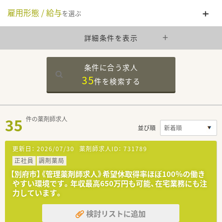
雇用形態 / 給与
を選ぶ
詳細条件を表示
条件に合う求人
35
件を
検索する
35
件の薬剤師求人
並び順
更新日：
2026/07/30
薬剤師求人ID：
731789
正社員
調剤薬局
【別府市】《管理薬剤師求人》希望休取得率ほぼ100％の働き
やすい環境です。年収最高650万円も可能、在宅業務にも注
力しています。
検討リストに追加