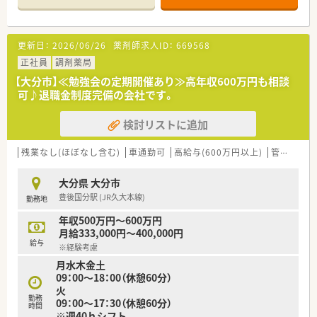
の業務負荷が分散され働きやすいです。
【法人特徴について】
更新日：
2026/06/26
薬剤師求人ID：
669568
■全国規模のネットワークを持つ大手グループの一員として、九
州エリアでも強固な基盤を築いています。
正社員
調剤薬局
■最新の調剤機器や電子薬歴などのDXを推進し、業務効率化と
【大分市】≪勉強会の定期開催あり≫高年収600万円も相談
働きやすさの向上に注力しています。
可♪退職金制度完備の会社です。
■地域医療を支えるため、健康サポート薬局の認定取得や地域連
携活動にも積極的に取り組んでいます。
検討リストに追加
【勤務実態について】
■年間休日は120日以上確保されており、仕事とプライベートの
残業なし(ほぼなし含む)
車通勤可
高給与(600万円以上)
管理薬剤師
メリハリをつけて働くことができます。
■有給休暇の平均取得日数は9日以上と高く、休暇を取りやすい
大分県 大分市
風土が醸成されているため安心です。
豊後国分駅 (JR久大本線)
勤務地
■始業前の準備時間も勤務時間としてカウントされるなど、適正
な労務管理が徹底されており信頼できます。
年収500万円～600万円
月給333,000円～400,000円
給与
※経験考慮
月水木金土
09：00～18：00（休憩60分）
火
勤務
09：00～17：30（休憩60分）
時間
※週40ｈシフト