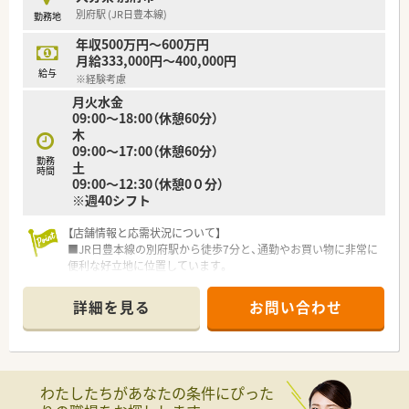
域医療に貢献できる企業です。
別府駅 (JR日豊本線)
勤務地
■デジタルトランスフォーメーションを推進し、タブレット等で
業務効率化を図っている法人です。
年収500万円～600万円
月給333,000円～400,000円
【勤務実態について】
給与
※経験考慮
■残業代は1分単位で計算され、朝の始業前準備の時間もしっか
月火水金
りと給与に反映される仕組みです。
09:00～18:00（休憩60分）
■有給休暇の取得率も高く、平均して年間9日以上はしっかりと
木
消化されている働きやすい環境です。
09:00～17:00（休憩60分）
■育児短時間勤務は小学1年生修了まで取得可能で、子育て世代
勤務
土
も働き続けやすい職場環境です。
時間
09:00～12:30（休憩0０分）
※週40シフト
【店舗情報と応需状況について】
■JR日豊本線の別府駅から徒歩7分と、通勤やお買い物に非常に
便利な好立地に位置しています。
■1日平均48枚ほどの処方箋を、近隣の医療機関から呼吸器科や
内科や循環器科メインで応需しています。
詳細を見る
お問い合わせ
■薬剤師は正社員が2名、事務員も2名在籍しており、協力体制の
整った人員配置で運営中です。
【募集背景と求める人物像について】
■現在は欠員補充のための募集を行っており、即戦力となる経験
わたしたちがあなたの条件にぴった
者の方を積極的に求めています。