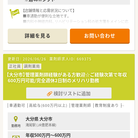
【店舗情報と応需状況について】
■車通勤が便利な立地です。
■内科や神経内科、リハビリテーション科の処方箋をメインに応
需しています。
■1日の処方箋枚数は77枚程度あり、薬剤師は正社員2名体制で
詳細を見る
お問い合わせ
対応しています。
【法人特徴について】
■大手グループの一員として安定した経営基盤を持ち、九州エリ
更新日：
2026/06/26
薬剤師求人ID：
669375
アで展開しています。
■3年未満の離職率は5％程度と非常に低く、長く働きやすい環
正社員
調剤薬局
境が自慢の企業です。
【大分市】管理薬剤師経験がある方歓迎☆ご経験次第で年収
■地域連携薬局や健康サポート薬局の認定取得にも、会社全体で
600万円可能/完全週休2日制のメリハリ勤務
積極的に取り組んでいます。
検討リストに追加
【求人情報について】
■経験次第では年収600万円の相談が可能であり、高収入を目指
せる好条件の求人です。
車通勤可
高給与(600万円以上)
管理薬剤師
教育制度あり
シフト
■年間休日は120日以上確保されており、プライベートの時間も
大切にできる環境です。
大分県 大分市
■住宅手当や家族手当などの諸手当も充実しており、生活面も安
滝尾駅 (JR豊肥本線)
勤務地
心して働けます。
年収500万円～600万円