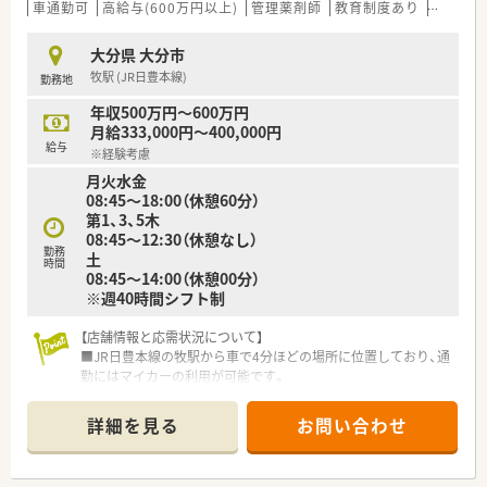
で素早く入力できます！
車通勤可
高給与(600万円以上)
管理薬剤師
教育制度あり
シフト
■事務の方がピッキングを行ってくれるため投薬に専念できま
す！
大分県 大分市
■他店舗からのヘルプもございます！
牧駅 (JR日豊本線)
勤務地
■事務の方は2.30代の方が多いです！
■子供用のプロジェクトマッピングも店舗にございます。
年収500万円～600万円
月給333,000円～400,000円
《教育制度》
給与
※経験考慮
■教育面で独立者用のカリキュラムにも対応しており、e-
月火水金
learningは全額会社負担していただけます。
08:45～18:00（休憩60分）
第1、3、5木
08:45～12:30（休憩なし）
勤務
土
時間
08:45～14:00（休憩00分）
※週40時間シフト制
【店舗情報と応需状況について】
■JR日豊本線の牧駅から車で4分ほどの場所に位置しており、通
勤にはマイカーの利用が可能です。
■1日平均56枚ほどの処方箋を応需しており、近隣のクリニック
から小児科をメインに対応しています。
詳細を見る
お問い合わせ
■現在は正社員の薬剤師1名と事務員1名の少人数体制で、地域
に密着した医療を提供しています。