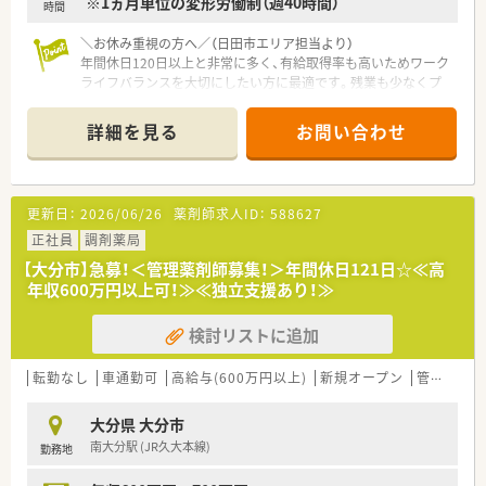
※1ヵ月単位の変形労働制（週40時間）
時間
＼お休み重視の方へ／（日田市エリア担当より）
年間休日120日以上と非常に多く、有給取得率も高いためワーク
ライフバランスを大切にしたい方に最適です。残業も少なくプ
ライベートの時間を確保できます。
詳細を見る
お問い合わせ
【店舗情報と応需状況について】
■総合病院の門前に位置しており内科や外科をはじめ多岐にわ
たる処方箋を1日55枚ほど応需しています。
■常勤とパートの薬剤師が各1名に加えて事務員4名が在籍して
更新日：
2026/06/26
薬剤師求人ID：
588627
おり協力しながら日々の業務に励んでいます。
■駅からは徒歩12分ほどの距離にありマイカーでの通勤も可能
正社員
調剤薬局
となっているため通いやすい立地環境です。
【大分市】急募！＜管理薬剤師募集！＞年間休日121日☆≪高
年収600万円以上可！≫≪独立支援あり！≫
【募集背景と求める人物像について】
■管理薬剤師の候補者の募集となります！
検討リストに追加
■患者様に寄り添いながら地域医療への貢献に前向きに取り組
んでいただける意欲的な方を求めています。
■年齢や性別および今までのご経験は一切不問ですので幅広い
転勤なし
車通勤可
高給与(600万円以上)
新規オープン
管理薬剤師
層の薬剤師の方に挑戦していただける環境です。
大分県 大分市
【求人情報について】
南大分駅 (JR久大本線)
勤務地
■勤務時間は8時30分から17時30分までとなっており残業も少
ないためメリハリをつけて働けます。