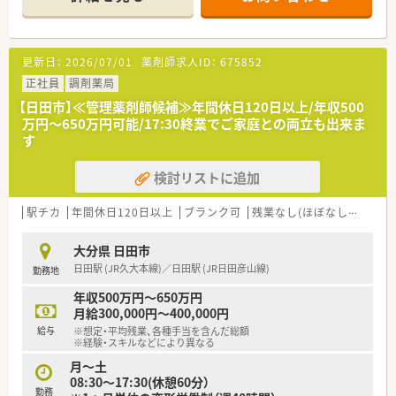
も困りません。
■医療機関・患者様・施設との関係性も良好です。
■在宅は老人ホームを4施設お持ちです。
更新日：
2026/07/01
薬剤師求人ID：
675852
＜教育制度＞
■隔月熊本の薬局と合同で勉強会を開催されております。
正社員
調剤薬局
■学会参加については、参加費、宿泊費、日当の支給もあり社員
【日田市】≪管理薬剤師候補≫年間休日120日以上/年収500
のスキルアップを支援する制度がございます。
万円～650万円可能/17:30終業でご家庭との両立も出来ま
す
＜こんな会社です＞
■仕事への頑張りをきちんと評価頂ける環境です。
検討リストに追加
■症例検討に関する勉強会も定期的に実施予定です。
■在宅にも力を入れていますので、薬剤師として幅広い経験を積
めます。
駅チカ
年間休日120日以上
ブランク可
残業なし(ほぼなし含む)
■各種資格の取得を奨励されております。
■「患者様のために」を軸としてその方針が同じであれば、アプ
大分県 日田市
ローチ方法は各々に任せているため、新しいことにもチャレンジ
日田駅 (JR久大本線)／日田駅 (JR日田彦山線)
勤務地
しやすい環境です。
■オンライン服薬指導にも対応しております。
年収500万円～650万円
■LINEWORKSを使って社員間のコミュニケーションの活性化
月給300,000円～400,000円
を図っています。
給与
※想定・平均残業、各種手当を含んだ総額
■事務さんが調剤補助を行ってくださるため、薬剤師は監査・服
※経験・スキルなどにより異なる
薬指導・薬歴に専念できる環境です。
月～土
08:30～17:30(休憩60分）
勤務