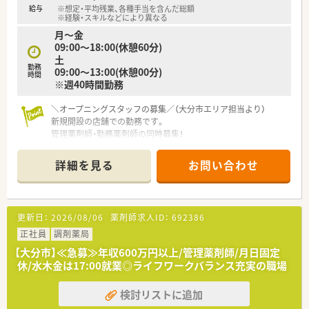
通りやすく柔軟な意思決定ができる環境です。
給与
※想定・平均残業、各種手当を含んだ総額
■地域密着型の経営を行っており、転勤の心配がないため特定の
※経験・スキルなどにより異なる
場所で腰を据えて長く働き続けることができます。
月～金
■在宅業務にも注力しており、これからの調剤薬局に求められる
09:00～18:00(休憩60分)
先進的な取り組みを積極的に推進する法人です。
土
勤務
09:00～13:00(休憩00分)
時間
【求人情報について】
※週40時間勤務
■雇用形態は正社員としての採用となり、新規開設店舗における
管理薬剤師のポジションを募集しています。
＼オープニングスタッフの募集／（大分市エリア担当より）
■給与条件は年収600万円から650万円の提示となっており、こ
新規開設の店舗での勤務です。
れまでのご経験をしっかりと考慮いたします。
管理薬剤師・勤務薬剤師の同時募集！
■各種手当として時間外手当がしっかりと支給されるため、頑張
きれいで清潔な店舗です。
った分だけ収入に反映される仕組みが整っています。
＊------------------------------------------＊
詳細を見る
お問い合わせ
【店舗情報と応需状況について】
■最寄り駅の牧駅から車で8分ほどの場所にあり、内科や整形外
科など複数の科目の処方箋を応需している薬局です。
更新日：
2026/08/06
薬剤師求人ID：
692386
■1日あたりの処方箋枚数は60枚から70枚となっており、複数科
目を学ぶことで薬剤師として成長できます。
正社員
調剤薬局
■開局時間は平日の18時までと土曜日の13時までとなってお
【大分市】≪急募≫年収600万円以上/管理薬剤師/月日固定
り、無理のないスケジュールで勤務が可能です。
休/水木金は17:00就業◎ライフワークバランス充実の職場
【募集背景と求める人物像について】
検討リストに追加
■今回は新規開設に伴うオープニングスタッフの募集であり、新
しい店舗を一緒に盛り上げてくれる方を求めます。