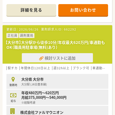
■通常は薬剤師1名体制ですが、徒歩圏内に系列店があるため応
援体制は整っています。
詳細を見る
お問い合わせ
■門前の小児科を中心に近隣の眼科や心療内科からも処方箋を
応需しております。
■徒歩圏内に飲食店やコンビニ等も多数ございますのでランチ
や買い物にも便利な立地です。
更新日：
2026/06/26
薬剤師求人ID：
662292
＜こんな企業です＞
正社員
調剤薬局
■人事考課制度も導入されており、仕事への頑張りをきちんと評
【大分市】大分駅から徒歩10分/年収最大620万円/車通勤も
価頂ける環境です
OK（職員用駐車場(無料)あり）
■症例検討に関する勉強会も定期的に実施予定です
■在宅にも力を入れていますので、薬剤師として幅広い経験を積
検討リストに追加
めます
■各種資格の取得を奨励されております
■「患者様のために」を軸としてその方針が同じであれば、アプ
駅チカ
年間休日120日以上
週32h以上
ブランク可
車通勤可
高給
ローチ方法は各々に任せているため、新しいことにもチャレンジ
しやすい環境です。
大分県 大分市
■LINEWORKSを使って社員間のコミュニケーションの活性化
大分駅 (JR日豊本線)
勤務地
を図っています。
年収480万円～620万円
＜こんな方にオススメ＞
月給375,000円～540,000円
■管理薬剤師として店舗運営を行いたい方
給与
※経験考慮
■年収アップを目指す方
■大手企業で働きたい方
株式会社ファルマウニオン