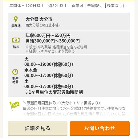
■管理薬剤師として店舗のマネジメント業務をお任せするため、
年間休日120日以上
週32h以上
新卒可
未経験可
残業なし(ほぼなし含む)
責任感を持って周囲をリードできる方が対象です。
■患者様に対して丁寧な服薬指導を行い、地域の方々に信頼され
大分県 大分市
る温かい薬局を築いていただける方を歓迎します。
西大分駅 (JR日豊本線)
勤務地
【法人特徴について】
年収600万円～650万円
■大手チェーンとは異なる規模だからこそ、一人ひとりの意見が
月給300,000円～350,000円
通りやすく柔軟な意思決定ができる環境です。
給与
※想定・平均残業、各種手当を含んだ総額
■地域密着型の経営を行っており、転勤の心配がないため特定の
※経験・スキルなどにより異なる
場所で腰を据えて長く働き続けることができます。
火
■在宅業務にも注力しており、これからの調剤薬局に求められる
09:00～19:00（休憩60分）
先進的な取り組みを積極的に推進する法人です。
水木金
09:00～17:00（休憩60分）
【求人情報について】
勤務
土
時間
■雇用形態は正社員としての採用となり、新規開設店舗における
08:00～17:00（休憩60分）
管理薬剤師のポジションを募集しています。
※1ヶ月単位の変形労働時間制
■給与条件は年収600万円から650万円の提示となっており、こ
れまでのご経験をしっかりと考慮いたします。
＼毎週日月固定休み／（大分市エリア担当より）
■各種手当として時間外手当がしっかりと支給されるため、頑張
毎週の日月連休に加えて水〜金曜は17時終業です。残業も少な
った分だけ収入に反映される仕組みが整っています。
く年間休日120日以上のため仕事と私生活を両立したい方に最
適です。まずはご相談ください。
＊------------------------------------------＊
詳細を見る
お問い合わせ
【店舗情報と応需状況について】