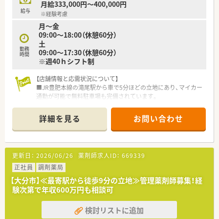
月給333,000円～400,000円
給与
※経験考慮
月～金
09:00～18:00（休憩60分）
土
勤務
09:00～17:30（休憩60分）
時間
※週40ｈシフト制
【店舗情報と応需状況について】
■JR豊肥本線の滝尾駅から車で5分ほどの立地にあり、マイカー
通勤が可能で無料駐車場も完備されています。
■耳鼻咽喉科や気管食道科、アレルギー科、ペインクリニック科
などの処方箋を1日平均65枚ほど応需しています。
詳細を見る
お問い合わせ
■薬剤師は正社員が3名在籍しており、管理栄養士や事務スタッ
フと協力しながら円滑な店舗運営を行っています。
【募集背景と求める人物像について】
更新日：
2026/06/26
薬剤師求人ID：
669339
■調剤経験が3年から5年以上ある方を歓迎しており、即戦力と
して現場をリードしていただける方を求めています。
正社員
調剤薬局
■将来的に薬局長やブロック長などのマネジメント職を目指し
【大分市】≪最寄駅から徒歩9分の立地≫管理薬剤師募集！経
たいという意欲的な方のキャリアアップを支援します。
験次第で年収600万円も相談可
■大手チェーンでの勤務経験をお持ちの方や、研修認定薬剤師な
どの専門資格を保有している方を優遇して採用します。
検討リストに追加