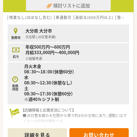
らなるキャリアアップを目指すことが可能です。
検討リストに追加
【法人特徴について】
■業界大手グループの一員として非常に安定した経営基盤を持
残業なし(ほぼなし含む)
車通勤可
高給与(600万円以上)
管理薬剤師
っており、安心して長く働ける環境です。
■九州や中国エリアを中心に数多くの店舗展開を行っており、地
大分県 大分市
域医療へ大きく貢献している法人です。
大在駅 (JR日豊本線)
勤務地
■加盟店舗数は業界でもトップクラスの実績を誇っており、他社
とも独自のネットワークを形成しています。
年収500万円～600万円
月給333,000円～400,000円
【勤務実態について】
給与
※経験考慮
■残業代は1分単位できっちりと計算され、始業前の準備時間に
月火木金
ついても勤務時間として支給されます。
08：30～18：00（休憩60分）
■平日の勤務時間は17時30分までとなっており、夜遅くまでの
水
勤務が発生しにくい働きやすい環境です。
08:30～12:30（休憩なし）
■週休2日制に加えて祝日もしっかり休みとなるため、オンオフ
勤務
土
のメリハリをつけた勤務が可能です。
時間
08:30～17:30（休憩60分）
※週40ｈシフト制
【店舗情報と応需状況について】
■JR日豊本線の大在駅から車で約4分の立地にあり、通勤にはマ
イカーの利用が便利です。
■耳鼻科アレルギー科をメインに応需しており、専門性の高い知
識を身につけられます。
詳細を見る
お問い合わせ