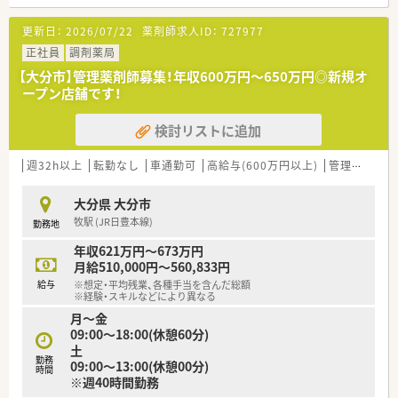
【募集背景と求める人物像について】
更新日：
2026/07/22
薬剤師求人ID：
727977
■今回は現任者の退職に伴う欠員補充が目的であり、店舗を支え
てくださる新たな力をお待ちしています。
正社員
調剤薬局
■管理薬剤師として、責任感を持って主体的に業務へ取り組んで
【大分市】管理薬剤師募集！年収600万円～650万円◎新規オ
いただける方を心から歓迎いたします。
ープン店舗です！
■患者様一人ひとりに寄り添い、温かいコミュニケーションを大
切にできる方を求めております。
検討リストに追加
【法人特徴について】
■福岡県や山口県を中心に、全国で100店舗以上の調剤薬局やド
週32h以上
転勤なし
車通勤可
高給与(600万円以上)
管理薬剤師
ラッグストアを運営しています。
■調剤薬局事業に加えて、介護事業や施術所の運営など、多角的
大分県 大分市
な経営で安定した基盤を築いています。
牧駅 (JR日豊本線)
勤務地
■年齢や社歴にかかわらず、挑戦する意欲を尊重する風通しの良
い企業文化が根付いています。
年収621万円～673万円
月給510,000円～560,833円
【求人情報について】
給与
※想定・平均残業、各種手当を含んだ総額
■これまでのご経験やスキルを最大限に評価し、年収650万円ま
※経験・スキルなどにより異なる
での高待遇をご提示することが可能です。
月～金
■日曜日と月曜日が固定休の完全週休2日制で、プライベートの
09:00～18:00(休憩60分)
時間をしっかりと確保できます。
土
■遠方から通勤される方には高速道路料金の相談も可能で、安心
勤務
09:00～13:00(休憩00分)
時間
して勤務できる環境を整えています。
※週40時間勤務