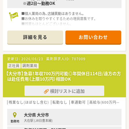
※週2日～勤務OK
やスキルを十分に考慮し決定します。
■雇用形態は正社員での採用となっており管理薬剤師として店
■個人薬局の為、店舗異動はありません。
舗のマネジメントにも携われます。
■お休みを取りやすくするための増員募集です。
■昇給は年1回で賞与は年2回支給されるほか各種手当や退職金
■残業もほとんどございません。
制度なども充実している求人です。
詳細を見る
お問い合わせ
更新日：
2026/06/23
薬剤師求人ID：
707009
正社員
調剤薬局
【大分市】急募！年収700万円可能◎年間休日114日/遠方の方
は赴任費用（上限10万円）相談OK
検討リストに追加
残業なし(ほぼなし含む)
転勤なし
車通勤可
高給与(600万円以上)
大分県 大分市
大在駅 (JR日豊本線)
勤務地