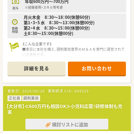
年収600万円～700万円
■これまでのご経験や役職に応じて年収500万円から最大650万
円を超える給与のご相談が可能です。
※経験者例・スキル等考慮
給与
■年間休日が120日以上あるほか夏季休暇や年末年始休暇もし
月火木金 8：30～18：00(休憩60分)
っかりと取得できる働きやすい求人です。
第1・3・5 水 8：30～13：00(休憩00分)
第2・4 水 8：30～15：00(休憩00分)
勤務
【求人情報について】
時間
土8：30～15：00(休憩00分)
■勤務時間は8時30分から17時30分までとなっており残業も少
ないためメリハリをつけて働けます。
《こんな企業です》
■これまでのご経験や役職に応じて年収500万円から最大650万
■東京に本社を構え、調剤薬局業界のＭ＆Ａを専門に運営されて
円を超える給与のご相談が可能です。
いる会社です。
■年間休日が120日以上あるほか夏季休暇や年末年始休暇もし
■全国に店舗展開していますが、基本的に異動はございません。
っかりと取得できる働きやすい求人です。
■会社として独立支援を行っており、暖簾分けして独立された方
詳細を見る
お問い合わせ
も複数名いらっしゃいます。
■若い世代の方からベテランの方まで、幅広いキャリアの方が活
躍しています。
■設備投資にはお金を惜しまないとのことで、今後も最新の機器
更新日：
2026/06/26
薬剤師求人ID：
669329
を設置する予定となっています。
■セミナーなども独自で行っており、今後も成長が見込める企業
正社員
調剤薬局
です。
【大分市】≪600万円も相談OK≫小児科応需！研修体制も充
実
≪こんな薬局です≫
■薬剤師は最低2名以上で対応されております。
検討リストに追加
■小児科の処方箋がほとんどです！
■電子薬歴は生成AIでipad入力のため、患者様の対応後に2.3分