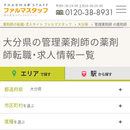
平日9：30-19：00 土日10：00-19：00
薬剤師の転職・求人サイト ファルマスタッフ
大分県
管理薬剤師
大分県の管理薬剤師
の薬剤
師転職・求人情報一覧
エリア
駅
で探す
から探す
都道府県
大分県
市区町村
を選ぶ
業種
を選ぶ