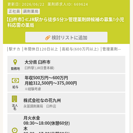
【募集背景と求める人物像について】
更新日：
2026/06/22
薬剤師求人ID：
669624
■今回は体制強化のため、店舗運営を担う管理薬剤師を急募して
います。
正社員
調剤薬局
■薬局での実務経験をお持ちで、誠実に患者さまと向き合える方
【臼杵市】≪JR駅から徒歩5分≫管理薬剤師候補の募集！小児
を求めています。
科応需の薬局
■強い信念と責任感を持ち、常に前向きに業務に取り組める方を
歓迎します。
検討リストに追加
【勤務実態について】
■年間休日は120日以上が確保されており、私生活との両立が可
駅チカ
年間休日120日以上
高給与(600万円以上)
管理薬剤師
教育
能です。
■週38時間勤務体制を採用しており、無理のない勤務スケジュ
大分県 臼杵市
ールが魅力です。
臼杵駅 (JR日豊本線)
勤務地
■産休・育休の取得実績もございますので、長く安心して働ける
環境です。
年収500万円～600万円
月給312,500円～375,000円
【こんな方が活躍中】
給与
※経験考慮
■薬局での実務経験が豊富な、中堅からベテラン層の薬剤師が活
躍中です。
株式会社なの花九州
■患者さまとのコミュニケーションを大切にし、丁寧な服薬指導
法人
永冨調剤薬局 臼杵店
を心がける方が多いです。
名
■地域医療への貢献意欲が高く、前向きに新しい知識を吸収する
月火水金
方が在籍しています。
08:30～18:00(休憩60分)
木