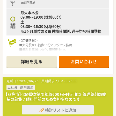
法人
an調剤薬局
名
月火水木金
09:00～19:00（休憩60分）
土
勤務
08:30～16:30（休憩60分）
時間
※1ヶ月単位の変形労働時間制、週平均40時間勤務
＜店舗情報＞
■大分駅から徒歩10分とアクセス抜群
■無料駐車場も有り、車通勤もOK
■心療内科、婦人科、耳鼻科がメインですが、広域も多く集中率
は50%を切っております。
詳細を見る
お問い合わせ
■画像監査システム等の設備が充実しております。
■錠剤監査システム・自動分割分包機も導入済み
＜教育制度＞
更新日：
2026/06/26
薬剤師求人ID：
669633
■月1回熊本の薬局と合同で勉強会を開催されております。
■学会参加については、参加費、宿泊費、日当の支給もあり社員
正社員
調剤薬局
のスキルアップを支援する制度がございます。
【臼杵市】≪経験次第で年収600万円も可能≫管理薬剤師候
補の募集♪眼科門前のため負担少なめです
＜こんな薬局です＞
■「患者様のために」を軸としてその方針が同じであれば、アプ
検討リストに追加
ローチ方法は各々に任せているため、新しいことにもチャレンジ
しやすい環境です。