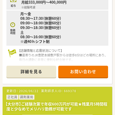
月給333,000円～400,000円
給与
※経験考慮
月～金
08:30～17:30（休憩60分）
09:00～18:00（休憩60分）
09:30～18:30（休憩60分）
勤務
土
時間
08:30～16:00（休憩60分）
※週40ｈシフト制
【店舗情報と応需状況について】
■最寄りのJR豊肥本線敷戸駅からは徒歩8分ほどの場所にあり、
毎日の通勤に非常に便利な好立地です。
■処方箋は1日に平均87枚ほどを応需しており、一人当たりの負
担が少なく無理なく働ける環境です。
詳細を見る
お問い合わせ
■薬剤師は常勤3名と事務員3名の体制で業務を行っており、人
員配置が手厚く協力体制も万全です。
【募集背景と求める人物像について】
更新日：
2026/06/22
薬剤師求人ID：
669378
■欠員補充に伴う募集を行っており、即戦力として活躍できる調
剤経験のある方を積極的に求めています。
正社員
調剤薬局
■調剤の実務経験が5年以上ある方や、管理薬剤師としての経験
【大分市】ご経験次第で年収600万円が可能★残業月5時間程
をお持ちの方大歓迎！
度と少なめでメリハリ勤務が可能です
■40代までの方であればこれまでの経験を存分に活かして、さ