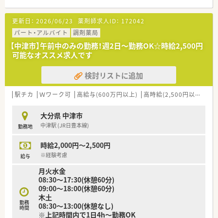
■JR日豊本線の西大分駅から車で5分の場所に位置しておりマ
イカーでの通勤が大変便利です。
更新日：
2026/06/23
薬剤師求人ID：
172042
■応需科目は心療内科メインで1日あたり約70枚の処方箋を受
理しており落ち着いて対応できます。
パート・アルバイト
調剤薬局
■体制は常勤薬剤師2名と調剤事務3名が在籍しており連携しな
【中津市】午前中のみの勤務！週2日～勤務OK☆時給2,500円
がら業務を進められる環境です。
可能なオススメ求人です
【募集背景と求める人物像について】
検討リストに追加
■今回は店舗の体制強化と欠員補充に伴う募集であり管理薬剤
師として活躍できる方を急募しています。
■調剤業務や服薬指導に対して誠実に向き合い患者様へ親身な
駅チカ
Ｗワーク可
高給与(600万円以上)
高時給(2,500円以上)
管
対応ができる方を歓迎いたします。
■心療内科の調剤経験がある方はもちろん未経験やブランクの
大分県 中津市
ある方も意欲があればご相談可能です。
中津駅 (JR日豊本線)
勤務地
【法人特徴について】
時給2,000円～2,500円
■東証プライム上場企業グループの安定した経営基盤のもとで
全国展開を行っている調剤薬局です。
※経験考慮
給与
■最新のICTシステムや自動機器を積極的に導入し薬剤師が対人
月火水金
業務に集中できる環境を整えています。
08:30～17:30(休憩60分)
■予防医療講座の開催や学会発表など地域医療への貢献と質の
09:00～18:00(休憩60分)
高い調剤業務の推進に注力しています。
木土
勤務
08:30～13:00(休憩なし)
【求人情報について】
時間
※上記時間内で1日4h～勤務OK
■想定年収は600万〜650万円となっておりこれまでの実務経験