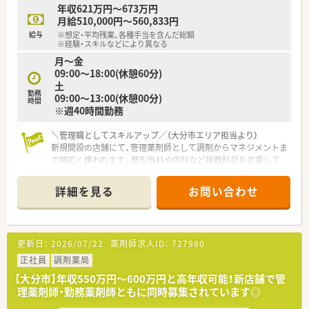
年収621万円～673万円
月給510,000円～560,833円
給与
※想定・平均残業、各種手当を含んだ総額
※経験・スキルなどにより異なる
月～金
09:00～18:00(休憩60分)
土
勤務
09:00～13:00(休憩00分)
時間
※週40時間勤務
＼管理職としてスキルアップ／（大分市エリア担当より）
新規開設の店舗にて、管理薬剤師として調剤からマネジメントま
で幅広く携われます。整形外科や内科など複数科目を応需して
おり、専門性を高めたい方に最適です。
＊------------------------------------------＊
詳細を見る
お問い合わせ
【店舗情報と応需状況について】
■最寄り駅の牧駅から車で8分ほどの場所にあり、内科や整形外
科など複数の科目の処方箋を応需している薬局です。
更新日：
2026/07/22
薬剤師求人ID：
727980
■1日あたりの処方箋枚数は60枚から70枚となっており、複数科
目を学ぶことで薬剤師として成長できます。
正社員
調剤薬局
■開局時間は平日の18時までと土曜日の13時までとなってお
【大分市】年収550万円～600万円と高年収可能！新店舗で管
り、無理のないスケジュールで勤務が可能です。
理薬剤師・勤務薬剤師ともに同時募集されています◎