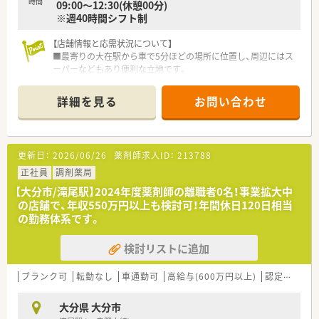
時間
09:00～12:30(休憩00分)
※週40時間シフト制
【店舗情報と応需状況について】
■最寄りの大在駅から車で5分ほどの場所に位置し、周辺にはス
ーパーなどもあり便利な立地です。
■主に内科6割、整形外科4割の処方箋を応需しており、1日に平
均して約130枚を対応します。
詳細を見る
お問い合わせ
■薬剤師は常時3名体制で、事務スタッフも5名在籍しており、協
力して業務を進める体制です。
【募集背景と求める人物像について】
更新日：
2026/06/26
薬剤師求人ID：
213788
■派遣スタッフの交代や有給取得率の向上、在宅件数の増加に対
応するための正社員募集です。
正社員
調剤薬局
■2026年度からの年間休日120日への移行を見据えて、全社的に
【大分市/滝尾駅】2024年度薬剤師の離職者0名！事業拡大中
人員体制の強化を図っています。
の店舗で、年収550万円以上も検討可！年間休日120日相当
■未経験の方も歓迎しており、チームワークを大切にしながら前
の勤務体系です。
向きに業務に取り組める方を求めています。
検討リストに追加
【求人情報について】
■ご経験やスキルを正当に評価し、年収500万円から最大で650
万円という給与が可能です。
ブランク可
転勤なし
車通勤可
高給与(600万円以上)
認定薬剤師取得支援あり
■有給休暇の取得率は80%以上と高く、2026年度からは年間休
日120日体制へ移行予定です。
大分県 大分市
■月5万円の住宅手当や退職金制度、リフレッシュ休暇など、手