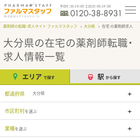
平日9：30-19：00 土日10：00-19：00
薬剤師の転職・求人サイト ファルマスタッフ
大分県
在宅
大分県の在宅
の薬剤師転職・
求人情報一覧
エリア
駅
で探す
から探す
都道府県
大分県
市区町村
を選ぶ
業種
を選ぶ