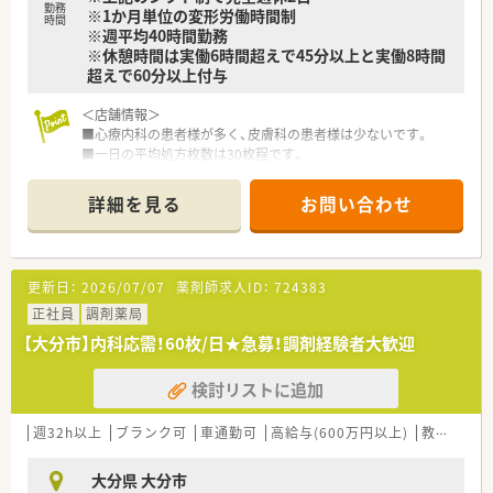
勤務
※1か月単位の変形労働時間制
時間
※週平均40時間勤務
※休憩時間は実働6時間超えで45分以上と実働8時間
超えで60分以上付与
＜店舗情報＞
■心療内科の患者様が多く、皮膚科の患者様は少ないです。
■一日の平均処方枚数は30枚程です。
■取り扱い品目は1000品目で後発品は90%となっております。
■お近くにスーパーやドラッグストアもございますので、生活に
詳細を見る
お問い合わせ
も困りません。
■医療機関・患者様・施設との関係性も良好です。
■在宅は老人ホームを4施設お持ちです。
更新日：
2026/07/07
薬剤師求人ID：
724383
＜教育制度＞
■隔月熊本の薬局と合同で勉強会を開催されております。
正社員
調剤薬局
■学会参加については、参加費、宿泊費、日当の支給もあり社員
【大分市】内科応需！60枚/日★急募！調剤経験者大歓迎
のスキルアップを支援する制度がございます。
検討リストに追加
＜こんな会社です＞
■仕事への頑張りをきちんと評価頂ける環境です。
■症例検討に関する勉強会も定期的に実施予定です。
週32h以上
ブランク可
車通勤可
高給与(600万円以上)
教育制度あり
■在宅にも力を入れていますので、薬剤師として幅広い経験を積
めます。
大分県 大分市
■各種資格の取得を奨励されております。