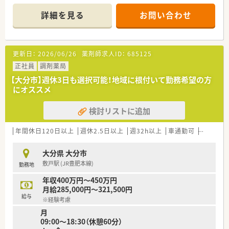
■ラウンダーもいるため、お休みも取りやすい環境です。
■残業も月10時間前後です。
詳細を見る
お問い合わせ
＜店舗情報＞
■薬剤師は常時3名体制
■内科が6割、整形外科が4割、内科のドクターは糖尿病専門
更新日：
2026/06/26
薬剤師求人ID：
685125
■応需枚数は平均100枚程度/日
■事務の方が基本ピッキングを行いますので、監査と投薬に専念
正社員
調剤薬局
ができます。
【大分市】週休3日も選択可能！地域に根付いて勤務希望の方
■粉の一包化は薬剤師が行っております。
にオススメ
■品目数は1200～1300となりますが、動く薬はある程度決まっ
ております。
検討リストに追加
■後発品の割合は約87％でございます。
■門前のドクターとは関係性がよく、コロナ前は食事会も行って
おりました。そのため、疑義照会で悩むことはありません。
年間休日120日以上
週休2.5日以上
週32h以上
車通勤可
認定薬剤
＜在宅について＞
大分県 大分市
■自社施設もあり、施設在宅を豊富に扱っている企業
敷戸駅 (JR豊肥本線)
勤務地
■日祝のオンコール当番は希望者のみで実施の為、当番で回って
くるわけではありません
年収400万円～450万円
※別途手当（店舗待機30,000円/回、自宅待機15,000円＋対応数
月給285,000円～321,500円
で加算有）を支給
給与
※経験考慮
■月～土の夜間オンコールは本社担当者にて実施の為、対応はあ
月
りません
09:00～18:30（休憩60分）