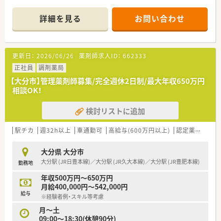
■近隣の医療機関から主に内科、循環器科の処方箋を応需してお
り、専門性を深めることができます。
詳細を見る
お問い合わせ
■地域に密着したかかりつけ薬局として、患者様一人ひとりに寄
り添った丁寧な対応を心がけています。
【募集背景と求める人物像について】
更新日：
2026/06/26
薬剤師求人ID：
662333
■2026年に市内で2店舗の新規開局を予定しており、体制強化の
ため新たな仲間を積極的に募集します。
正社員
調剤薬局
■来年度から年間休日を120日へ増やす計画に伴い、全社的な人
【大分市】管理薬剤師募集/完全週休2日制/最大年収650万円
員体制の強化を図っています。
相談OK！
■経験や年齢を問わず、会社の成長と共にキャリアを築いていき
たいという意欲のある方を歓迎します。
検討リストに追加
【求人情報について】
■ご経験やスキルによっては年収750万円も可能で、大分市内で
駅チカ
週32h以上
車通勤可
高給与(600万円以上)
認定薬剤師取得支援あり
はトップクラスの給与水準です。
■有給休暇の取得率は80%以上と高く、2026年度からは年間休
大分県 大分市
日120日体制へ移行予定です。
大分駅 (JR日豊本線)／大分駅 (JR久大本線)／大分駅 (JR豊肥本線)
勤務地
■月5万円の住宅手当や退職金制度、リフレッシュ休暇など、手
厚い福利厚生で生活を支えます。
年収500万円～650万円
月給400,000円～542,000円
【勤務実態について】
給与
※経験者例・スキル等考慮
■全店舗の平均残業時間は月7時間から8時間程度と少なく、プ
ライベートの時間も確保しやすいです。
月～土
■勤続1年以上で5日間の連続休暇が取得できるリフレッシュ休
09:00～18:30(休憩90分)