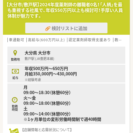
■患者様や医療スタッフと円滑な連携が図れる方を、特に歓迎し
【大分市/敷戸駅】2024年度薬剤師の離職者0名！「人柄」を最
ております。
も重視する社風で、年収550万円以上も検討可！手厚い人員
■かかりつけ薬剤師としての役割に前向きで、在宅業務など意欲
体制が魅力です。
的に取り組める方を求めます。
検討リストに追加
【勤務実態について】
■年間休日は120日以上が確保されており、プライベートの時間
も大切にできます。
車通勤可
高給与(600万円以上)
認定薬剤師取得支援あり
教育制度あり
■希望休はほぼ100％取得可能で、全職員の有給取得状況も公開
されています。
大分県 大分市
■一部曜日に30分から1時間程度の残業が発生する可能性があ
敷戸駅 (JR豊肥本線)
勤務地
りますが、稀です。
年収500万円～650万円
【こんな方にオススメ】
月給350,000円～430,000円
■安定した経営基盤を持つ企業で、安心して長くキャリアを築い
給与
※経験考慮
ていきたい方です。
月
■仕事と私生活の調和を重視し、年間休日120日以上を希望され
09:00～18:30（休憩60分）
ている方です。
火～金
■認定薬剤師資格の取得など、専門性を着実に高めていきたい向
09:00～18:00（休憩60分）
上心のある方です。
勤務
土
時間
09:00～14:00（休憩00分）
※1ヶ月単位の変形労働時間制で週40時間
【店舗情報と応需状況について】