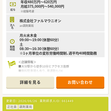
年収480万円～620万円
＜こんな方にオススメ＞
月給375,000円～540,000円
■管理薬剤師として店舗運営を行いたい方
給与
※経験考慮
■年収アップを目指す方
■大手企業で働きたい方
株式会社ファルマウニオン
法人
an調剤薬局
名
月火水木金
09:00～19:00（休憩60分）
土
勤務
08:30～16:30（休憩60分）
時間
※1ヶ月単位の変形労働時間制、週平均40時間勤務
＜店舗情報＞
■大分駅から徒歩10分とアクセス抜群
■無料駐車場も有り、車通勤もOK
■心療内科、婦人科、耳鼻科がメインですが、広域も多く集中率
は50%を切っております。
詳細を見る
お問い合わせ
■画像監査システム等の設備が充実しております。
■錠剤監査システム・自動分割分包機も導入済み
＜教育制度＞
更新日：
2026/06/26
薬剤師求人ID：
661449
■月1回熊本の薬局と合同で勉強会を開催されております。
■学会参加については、参加費、宿泊費、日当の支給もあり社員
正社員
調剤薬局
のスキルアップを支援する制度がございます。