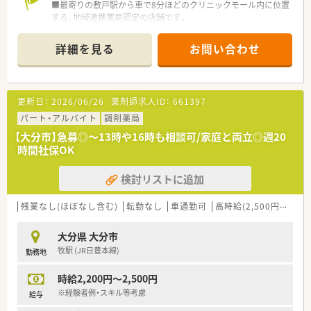
■最寄りの敷戸駅から車で8分ほどのクリニックモール内に位置
する、地域連携薬局認定の店舗です。
■近隣の小児科や耳鼻科、内科、産婦人科、皮膚科など5科目から
幅広く処方箋を応需しています。
詳細を見る
お問い合わせ
■1日約150枚を薬剤師5名と事務スタッフ7名、コンシェルジュ1
名という手厚い体制で対応します。
【募集背景と求める人物像について】
更新日：
2026/06/26
薬剤師求人ID：
661397
■当社の理念に共感してくださる方を求めています。
■患者様だけでなく、共に働くスタッフにも優しさと思いやりを
パート・アルバイト
調剤薬局
持って接することができる方を歓迎します。
【大分市】急募◎～13時や16時も相談可/家庭と両立◎週20
■チームワークを大切にし、主体的に行動できるコミュニケーシ
時間社保OK
ョン能力の高い方を求めています。
検討リストに追加
【求人情報について】
■ご経験やスキルを正当に評価し、年収500万円から最大で650
万円という給与が可能です。
残業なし(ほぼなし含む)
転勤なし
車通勤可
高時給(2,500円以上)
■年間の総労働時間は1936時間と定められており、残業が発生
した場合は1分単位で支給します。
大分県 大分市
■お子さんが3歳になるまで利用できる時短制度や、提携保育園
牧駅 (JR日豊本線)
勤務地
の斡旋など子育て支援も充実です。
時給2,200円～2,500円
【勤務実態について】
■希望の働き方を丁寧にヒアリングした上で採用するため、ライ
※経験者例・スキル等考慮
給与
フワークバランスを重視した勤務が可能です。