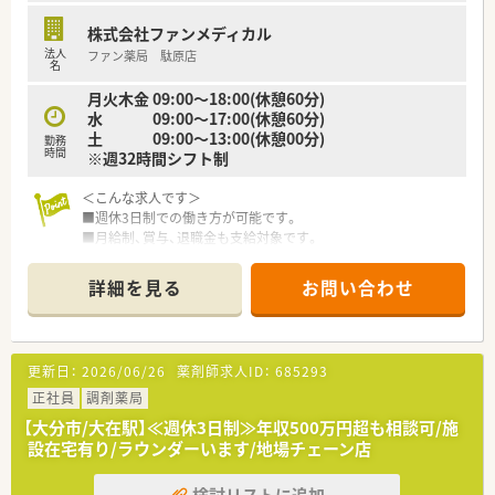
＋・＋・こんな方におすすめです・＋・＋
株式会社ファンメディカル
■大手チェーンの安定性で、腰を据えて働いていきたい方。
法人
ファン薬局 駄原店
■近隣に複数店舗あり、ヘルプ体制充実の環境で、安心して働き
名
たい方。
月火木金 09:00～18:00(休憩60分)
水 09:00～17:00(休憩60分)
土 09:00～13:00(休憩00分)
勤務
時間
※週32時間シフト制
＜こんな求人です＞
■週休3日制での働き方が可能です。
■月給制、賞与、退職金も支給対象です。
■ラウンダーもいるため、お休みも取りやすい環境です。
■残業も月10時間前後です。
詳細を見る
お問い合わせ
■大分駅から車で約10分の場所に位置しており、マイカー通勤
が非常に便利な立地です。
■主な応需科目は呼吸器科と内科で、1日あたりの処方箋枚数は
更新日：
2026/06/26
薬剤師求人ID：
685293
平均65枚程度です。
■現在、薬剤師2名と医療事務2名の計4名体制で、協力しながら
正社員
調剤薬局
業務を行っています。
【大分市/大在駅】≪週休3日制≫年収500万円超も相談可/施
設在宅有り/ラウンダーいます/地場チェーン店
＜在宅について＞
■自社施設もあり、施設在宅を豊富に扱っている企業
検討リストに追加