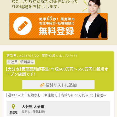
わたしたちがあなたの条件にぴった
を最も重視しています。
りの職場をお探しします。
■患者様はもちろんのこと、一緒に働く仲間に対しても優しく接
することができる方。
■チームワークを大切にし、主体的にコミュニケーションを取れ
る方を歓迎します。
【法人特徴について】
■大分県内に約10店舗展開している企業です。
■社員の自主性を尊重し、新たなチャレンジを全力で応援する風
通しの良い社風です。
■「誰と働くか」を大切にしており、心優しい社員が多いことが
一番の自慢です。
更新日：
2026/07/22
薬剤師求人ID：
727977
正社員
調剤薬局
【求人情報について】
■ご経験とスキルを正当に評価し、年収550万円から700万円を
【大分市】管理薬剤師募集！年収600万円～650万円◎新規オ
想定しています。
ープン店舗です！
■ご希望に応じて週休3日制での勤務も相談可能で、柔軟な働き
方が選べます。
検討リストに追加
■お子様が3歳になるまで時短勤務が可能など、子育て支援制度
が大変充実しています。
週32h以上
転勤なし
車通勤可
高給与(600万円以上)
管理薬剤師
大分県 大分市
牧駅 (JR日豊本線)
勤務地