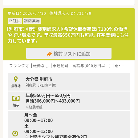
■在宅は老人ホームを4施設お持ちです。
更新日：
2026/07/30
薬剤師求人ID：
731789
＜教育制度＞
■隔月熊本の薬局と合同で勉強会を開催されております。
正社員
調剤薬局
■学会参加については、参加費、宿泊費、日当の支給もあり社員
【別府市】《管理薬剤師求人》希望休取得率ほぼ100％の働き
のスキルアップを支援する制度がございます。
やすい環境です。年収最高650万円も可能、在宅業務にも注
力しています。
＜こんな会社です＞
■仕事への頑張りをきちんと評価頂ける環境です。
検討リストに追加
■症例検討に関する勉強会も定期的に実施予定です。
■在宅にも力を入れていますので、薬剤師として幅広い経験を積
めます。
ブランク可
転勤なし
車通勤可
高給与(600万円以上)
寮・借上社宅あり
■各種資格の取得を奨励されております。
■「患者様のために」を軸としてその方針が同じであれば、アプ
大分県 別府市
ローチ方法は各々に任せているため、新しいことにもチャレンジ
別府駅 (JR日豊本線)
勤務地
しやすい環境です。
■オンライン服薬指導にも対応しております。
年収550万円～650万円
■LINEWORKSを使って社員間のコミュニケーションの活性化
月給366,000円～433,000円
を図っています。
給与
※経験考慮
■事務さんが調剤補助を行ってくださるため、薬剤師は監査・服
月～金
薬指導・薬歴に専念できる環境です。
09：00～17：00
土
09：00～13：00
※上記のシフト制で完全週休2日