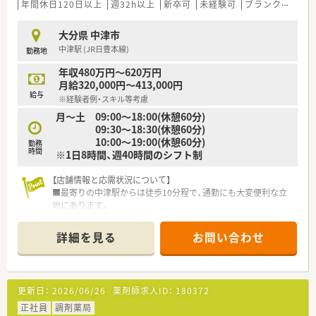
■大分県を中心に、関西地方にも調剤薬局を30店舗以上展開し
年間休日120日以上
週32h以上
新卒可
未経験可
ブランク可
残業
ている安定企業です。
■調剤事業に加えて、健康食品や化粧品のカウンセリング販売も
大分県 中津市
行い、多角的に経営しています。
中津駅 (JR日豊本線)
勤務地
■FACE TO FACEの応対が可能な個別ブースを導入するなど、患
者様との対話を重視しています。
年収480万円～620万円
月給320,000円～413,000円
【求人情報について】
給与
※経験者例・スキル等考慮
■ご経験や能力を十分に考慮し、年収560万円から650万円の範
月～土 09:00～18:00(休憩60分)
囲で優遇いたします。
09:30～18:30(休憩60分)
■年間休日は110日ですが、来年度には120日へ増える予定で、
10:00～19:00(休憩60分)
より働きやすくなります。
勤務
時間
※1日8時間、週40時間のシフト制
■住宅手当として一律5万円を支給するなど、手厚い福利厚生で
生活をサポートします。
【店舗情報と応需状況について】
■最寄りの中津駅からは徒歩10分程で、通勤にも大変便利な立
地にあります。
■精神科を中心に、施設・個人の在宅業務も行い地域医療に深く
貢献します。
詳細を見る
お問い合わせ
■常時薬剤師3名体制で、一日約60枚の処方箋を丁寧に監査・対
応しています。
【募集背景と求める人物像について】
更新日：
2026/06/26
薬剤師求人ID：
180372
■今回は欠員補充のための募集で、新しい仲間として温かくお迎
えする薬局です。
正社員
調剤薬局