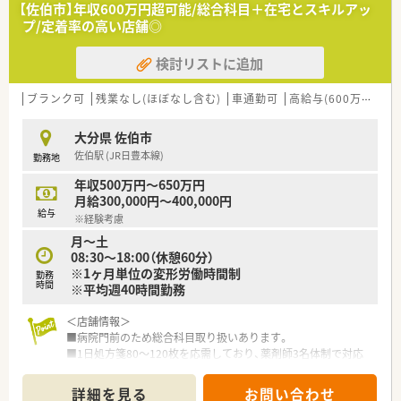
【佐伯市】年収600万円超可能/総合科目＋在宅とスキルアッ
プ/定着率の高い店舗◎
＜こんな薬局です＞
■「患者様のために」を軸としてその方針が同じであれば、アプ
検討リストに追加
ローチ方法は各々に任せているため、新しいことにもチャレンジ
しやすい環境です。
■オンライン服薬指導にも対応できるようにCURONを導入して
ブランク可
残業なし(ほぼなし含む)
車通勤可
高給与(600万円以上)
おります。
■LINEWORKSを使って社員間のコミュニケーションの活性化
大分県 佐伯市
を図っています。
佐伯駅 (JR日豊本線)
勤務地
■ご経験やご年齢よりも人柄を大切にされる社風も魅力的です
■弊社からの紹介実績もあり安心してオススメできる企業様で
年収500万円～650万円
す
月給300,000円～400,000円
給与
※経験考慮
月～土
08:30～18:00（休憩60分）
※1ヶ月単位の変形労働時間制
勤務
時間
※平均週40時間勤務
＜店舗情報＞
■病院門前のため総合科目取り扱いあります。
■1日処方箋80～120枚を応需しており、薬剤師3名体制で対応
されています。
■病院のすぐ目の前にあり、店舗内も清潔感の溢れる綺麗な環境
詳細を見る
お問い合わせ