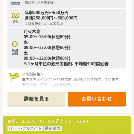
鶴崎駅 (JR日豊本線)
勤務地
■「患者様のために」を軸としてその方針が同じであれば、アプ
ローチ方法は各々に任せているため、新しいことにもチャレンジ
年収500万円～650万円
しやすい環境です。
月給250,000円～500,000円
■オンライン服薬指導にも対応しております。
給与
※経験者例・スキル等考慮
■LINEWORKSを使って社員間のコミュニケーションの活性化
月火木金
を図っています。
09:00～18:00(休憩60分)
■事務さんが調剤補助を行ってくださるため、薬剤師は監査・服
水
薬指導・薬歴に専念できる環境です。
09:00～17:00(休憩60分)
勤務
土
時間
09:00～12:00(休憩00分)
※1ヶ月単位の変形労働制、平均週40時間勤務
＜店舗情報＞
■内科をメインに1日60枚応需、薬剤師2名で対応しています。
■取り扱い薬品は1300品程度です。
■在宅にも対応しております。
詳細を見る
お問い合わせ
＜法人情報＞
■全国に500店舗以上展開！安定した経営基盤を持つ大手薬局で
す。
■出店数も多く、勢いのある急成長企業です。
更新日：
2026/07/07
薬剤師求人ID：
651061
■業界屈指の給与水準！頑張りはインセンティブでしっかり還元
します。
パート・アルバイト
調剤薬局