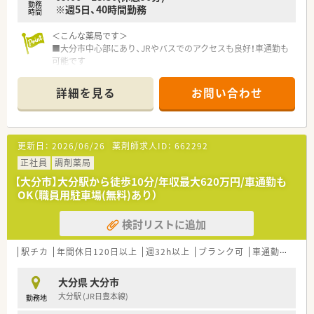
勤務
暇制度があり、心身共にリフレッシュできます。
※週5日、40時間勤務
時間
■昇格時などを除き、本人の希望がない限り無理な転居を伴う異
動はないため、安心して働けます。
＜こんな薬局です＞
■大分市中心部にあり、JRやバスでのアクセスも良好！車通勤も
可能です
■通常は薬剤師1名体制ですが、徒歩圏内に系列店があるため応
援体制は整っています。
詳細を見る
お問い合わせ
■門前の小児科を中心に近隣の眼科や心療内科からも処方箋を
応需しております。
■徒歩圏内に飲食店やコンビニ等も多数ございますのでランチ
や買い物にも便利な立地です。
更新日：
2026/06/26
薬剤師求人ID：
662292
＜こんな企業です＞
正社員
調剤薬局
■人事考課制度も導入されており、仕事への頑張りをきちんと評
【大分市】大分駅から徒歩10分/年収最大620万円/車通勤も
価頂ける環境です
OK（職員用駐車場(無料)あり）
■症例検討に関する勉強会も定期的に実施予定です
■在宅にも力を入れていますので、薬剤師として幅広い経験を積
検討リストに追加
めます
■各種資格の取得を奨励されております
■「患者様のために」を軸としてその方針が同じであれば、アプ
駅チカ
年間休日120日以上
週32h以上
ブランク可
車通勤可
高給
ローチ方法は各々に任せているため、新しいことにもチャレンジ
しやすい環境です。
大分県 大分市
■LINEWORKSを使って社員間のコミュニケーションの活性化
大分駅 (JR日豊本線)
勤務地
を図っています。