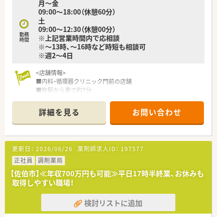
月～金
■本社で全店舗のシフトを一括作成・調整しており、個々の希望
09:00～18:00（休憩60分）
が通りやすく休みやすい体制です。
土
■有給休暇は平均10日から20日取得されており、協力体制があ
09:00～12:30（休憩00分）
るため長期休暇の取得もできます。
勤務
※上記営業時間内で応相談
時間
※～13時、～16時など時短も相談可
※週2～4日
<店舗情報>
■内科・循環器クリニック門前の店舗
■牧駅から車で約7分
＜こんな会社です＞
詳細を見る
お問い合わせ
■大分県を中心に関西含め30店舗以上の調剤薬局・ドラッグス
トアを展開中
■調剤だけではなく、健康食品カウンセリング・化粧品のカウン
セリング販売
更新日：
2026/06/26
薬剤師求人ID：
197577
＜在宅について＞
正社員
調剤薬局
■自社施設もあり、施設在宅を豊富に扱っている企業
【佐伯市】≪年収700万円も可能≫平日17時半終業、お休みも
■日祝のオンコール当番は希望者のみで実施の為、当番で回って
取得しやすい職場！
くるわけではありません
※別途手当（店舗待機30,000円/回、自宅待機15,000円＋対応数
検討リストに追加
で加算有）を支給
■月～土の夜間オンコールは本社担当者にて実施の為、対応はあ