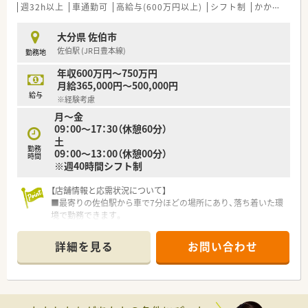
りません
週32h以上
車通勤可
高給与(600万円以上)
シフト制
かかりつけ薬剤師
＜長く働ける会社＞
大分県 佐伯市
■生涯現役を目指している企業で、年次の沿って特別休暇制度を
佐伯駅 (JR日豊本線)
勤務地
設けるなど長く安心して就業する環境整備に積極的
■70代の方も活躍中
年収600万円～750万円
■住宅手当、退職金制度、社員旅行、リフレッシュ休暇制度など
月給365,000円～500,000円
福利厚生も整備
給与
※経験考慮
月～金
＜学べる職場＞
09：00～17：30（休憩60分）
■地域社会への貢献と共に、外部勉強会や外部講師を招いた勉強
土
会、Eラーニング等、薬剤師の教育にも注力
勤務
09：00～13：00（休憩00分）
■新人教育研修、外部講師の勉強会、学会、各種研修会への参加
時間
※週40時間シフト制
なども積極的に実施中
■医療モール型の薬局やドライブスルー対応の薬局を展開した
【店舗情報と応需状況について】
り、地域の“相談所”としてFACE TO FACEの応対がかなう個別ブ
■最寄りの佐伯駅から車で7分ほどの場所にあり、落ち着いた環
ース式のカウンターを導入したりと、環境整備にも力を入れてい
境で勤務できます。
ます。
■近隣の病院から内科や整形外科を中心に、1日平均70枚の処方
箋を応需しています。
詳細を見る
お問い合わせ
■薬剤師は常勤1名とパート3名が在籍し、常に複数名体制で協
力し合っています。
【募集背景と求める人物像について】
■より良い薬局を共につくっていく仲間を募集しており、お人柄