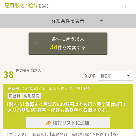
雇用形態 / 給与
を選ぶ
詳細条件を表示
条件に合う求人
38
件を
検索する
38
件の薬剤師求人
並び順
更新日：
2026/07/30
薬剤師求人ID：
651062
正社員
調剤薬局
【別府市】急募★＜高年収600万円以上も可＞完全週休2日で
メリハリ勤務！在宅～配達もあり学べる職場です◎
検討リストに追加
ブランク可
転勤なし
車通勤可
高給与(600万円以上)
寮・借上社宅あり