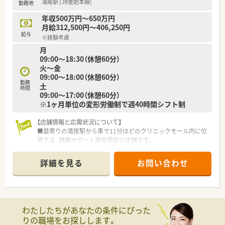
滝尾駅 (JR豊肥本線)
勤務地
厚い福利厚生で生活を支えます。
年収500万円～650万円
【勤務実態について】
月給312,500円～406,250円
■事務スタッフがピッキングを基本担当するため、薬剤師は監査
給与
※経験考慮
と服薬指導に集中できる環境です。
月
■勤続1年以上で5日間の連続休暇が取得できるリフレッシュ休
09:00～18:30（休憩60分）
暇制度があり、心身共にリフレッシュできます。
火～金
■薬剤師は常時3名体制で業務を行いますが、18時以降は一人で
09:00～18:00（休憩60分）
対応していただくことがあります。
勤務
土
時間
09:00～17:00（休憩60分）
※1ヶ月単位の変形労働制で週40時間シフト制
【店舗情報と応需状況について】
■最寄りの滝尾駅から車で11分ほどのクリニックモール内に位
置する、健康サポート薬局認定の店舗です。
■内科・小児科・整形外科などから月間約2,800枚の処方箋を応需
しており、幅広い経験が積めます。
詳細を見る
お問い合わせ
■薬剤師5名と事務スタッフ7名という手厚い人員体制で、忙し
い時間帯もチームで乗り越えます。
【募集背景と求める人物像について】
■門前クリニックの増加とドライブスルー新設に伴い、事業拡大
わたしたちがあなたの条件にぴった
のための増員募集となります。
りの職場をお探しします。
■患者様だけでなく、共に働くスタッフにも優しさと思いやりを