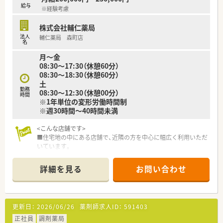
給与
※経験考慮
株式会社輔仁薬局
法人
輔仁薬局 森町店
名
月～金
08:30～17:30（休憩60分）
08:30～18:30（休憩60分）
土
勤務
08:30～12:30（休憩00分）
時間
※1年単位の変形労働時間制
※週30時間～40時間未満
<こんな店舗です>
■住宅地の中にある店舗で、近隣の方を中心に幅広く利用いただ
いています。
■門前は小児科・整形外科の病院がございます。
詳細を見る
お問い合わせ
<研修制度>
■2ヶ月に1回は従業員の誰でも参加できる自己参加型のセミナ
ーを実施しています。
現場ですぐに活かせる内容で、先生より最新の知識が習得できま
更新日：
2026/06/26
薬剤師求人ID：
591403
す。受講すれば認定の単位として申請が可能です。
■専門書などの書籍を各店舗に配置し、いつでも活用できてるよ
正社員
調剤薬局