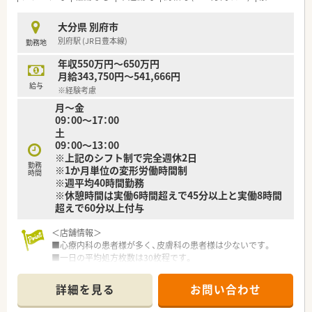
大分県 別府市
別府駅 (JR日豊本線)
勤務地
年収550万円～650万円
月給343,750円～541,666円
給与
※経験考慮
月～金
09：00～17：00
土
09：00～13：00
※上記のシフト制で完全週休2日
勤務
※1か月単位の変形労働時間制
時間
※週平均40時間勤務
※休憩時間は実働6時間超えで45分以上と実働8時間
超えで60分以上付与
＜店舗情報＞
■心療内科の患者様が多く、皮膚科の患者様は少ないです。
■一日の平均処方枚数は30枚程です。
■取り扱い品目は1000品目で後発品は90%となっております。
■お近くにスーパーやドラッグストアもございますので、生活に
詳細を見る
お問い合わせ
も困りません。
■医療機関・患者様・施設との関係性も良好です。