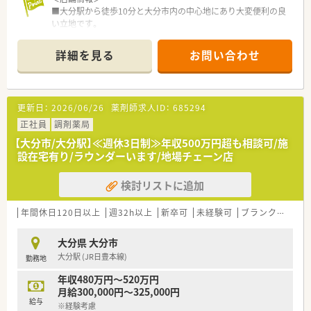
■大分駅から徒歩10分と大分市内の中心地にあり大変便利の良
い立地です。
■心療内科、婦人科、耳鼻科がメインですが、場所柄、面の処方も
多く、集中率は50%を切っております。
詳細を見る
お問い合わせ
■画像監査システム等の設備が充実しております。
■正社員2名・事務2名体制での勤務です。
＜こんな薬局です＞
更新日：
2026/06/26
薬剤師求人ID：
685294
＋・＋・こんな会社です・＋・＋
■全国展開(中でも関西では店舗数No.1！)総合病院前～漢方薬局
正社員
調剤薬局
まで展開をするグループ。
【大分市/大分駅】≪週休3日制≫年収500万円超も相談可/施
■展開の約6割は病院門前薬局、その他クリニックモール、健康
設在宅有り/ラウンダーいます/地場チェーン店
サポート薬局、在宅専門薬局、漢方専門薬局(グループ会社)と調
剤薬局の全ての形態での展開があります。
検討リストに追加
■店舗ごとの調剤マニュアル・内規が整っており、現場でのＯＴ
Ｃ研修もチェックリストを元に指導頂ける為、どの店舗でも共通
の研修が可能。
年間休日120日以上
週32h以上
新卒可
未経験可
ブランク可
車
■本部には模擬調剤室もあり、未経験・ブランクのある方も安心
できる環境です。※中途入社の方も病院出身者、未経験も多く現
大分県 大分市
場受入体制も安心です。
大分駅 (JR日豊本線)
勤務地
■年間100講座以上の自由参加の研修も御座います。症例別研
修・服薬指導研修・医学部教授等の講演会もあり。
年収480万円～520万円
■法定では3歳までの時短勤務も、小学校１年生の1学期が終わ
月給300,000円～325,000円
るまで取得が可能！9割以上の社員が復帰されています。
給与
※経験考慮