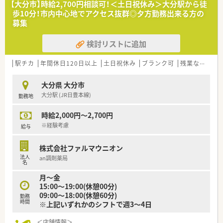
【大分市】時給2,700円相談可！＜土日祝休み＞大分駅から徒
＜働きやすい職場環境＞
歩10分！市内中心地でアクセス抜群◎夕方勤務出来る方の
■週単位のシフト作成で休暇の調整がしやすくプライベートも
募集
充実。
■「やりたい」という声を応援！役職に関わらず意見交換が活発
検討リストに追加
です。
■BBQや運動会など社内イベントが豊富で社員同士の仲が良い
です。
駅チカ
年間休日120日以上
土日祝休み
ブランク可
残業なし(ほぼなし含む)
＜こんな方にオススメ＞
大分県 大分市
■薬剤師業務だけでなく、店舗開発や会社運営などにも挑戦した
大分駅 (JR日豊本線)
勤務地
い方。
■頑張りが給与に反映される環境で、高収入を目指したい方。
時給2,000円～2,700円
■副業も行いながら、柔軟な働き方でキャリアを築きたい方。
※経験考慮
給与
株式会社ファルマウニオン
法人
an調剤薬局
名
月～金
15:00～19:00(休憩00分)
09:00～18:00(休憩60分)
勤務
時間
※上記いずれかのシフトで週3～4日
＜店舗情報＞