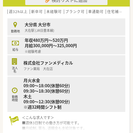
■日祝のオンコール当番は希望者のみで実施の為、当番で回って
くるわけではありません
※別途手当（店舗待機30,000円/回、自宅待機15,000円＋対応数
週32h以上
新卒可
未経験可
ブランク可
車通勤可
住宅補助(手当)あり
で加算有）を支給
■月～土の夜間オンコールは本社担当者にて実施の為、対応はあ
大分県 大分市
りません
大在駅 (JR日豊本線)
勤務地
＜長く働ける会社＞
年収480万円～520万円
■生涯現役を目指している企業で、年次の沿って特別休暇制度を
月給300,000円～325,000円
設けるなど長く安心して就業する環境整備に積極的
給与
※経験考慮
■70代の方も活躍中
■住宅手当、退職金制度、社員旅行、リフレッシュ休暇制度など
株式会社ファンメディカル
福利厚生も整備
法人
ファン薬局 大在店
名
＜学べる職場＞
月火水金
■地域社会への貢献と共に、外部勉強会や外部講師を招いた勉強
09:00～18:00(休憩60分)
会、Eラーニング等、薬剤師の教育にも注力
09:30～18:30(休憩60分)
■新人教育研修、外部講師の勉強会、学会、各種研修会への参加
木土
なども積極的に実施中
勤務
時間
09:00～12:30(休憩00分)
■医療モール型の薬局やドライブスルー対応の薬局を展開した
※週32時間シフト制
り、地域の“相談所”としてFACE TO FACEの応対がかなう個別ブ
ース式のカウンターを導入したりと、環境整備にも力を入れてい
＜こんな求人です＞
ます。
■週休3日制での働き方が可能です。
■月給制、賞与、退職金も支給対象です。