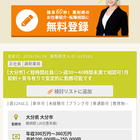
持って接することができる方を歓迎します。
■活気のある職場でチームワークを大切にし、主体的に業務に取
り組める方を求めています。
■管理薬剤師・マネージャー候補の場合、年収650万円も相談可
能で、頑張りを正当に評価します。
■年間休日にして120日分に相当する労働時間でシフト管理さ
れ、残業も極力発生しないよう調整されます。
■お子さんが3歳になるまで利用できる時短制度や、提携保育園
の斡旋など子育て支援も充実です。
更新日：
2026/06/26
薬剤師求人ID：
610561
正社員
調剤薬局
【勤務実態について】
■希望の働き方を丁寧にヒアリングした上で採用するため、ライ
【大分市】＜短時間社員◎＞週30～40時間未満で相談可！月
フワークバランスを重視した勤務が可能です。
給制＋賞与有りで安定的に勤務可能です
■本社で全店舗のシフトを一括作成・調整しており、個々の希望
が通りやすく休みやすい体制です。
検討リストに追加
■有給休暇は平均10日から20日取得されており、協力体制があ
るため長期休暇の取得もできます。
週32h以上
新卒可
未経験可
ブランク可
車通勤可
教育制度あり
大分県 大分市
鶴崎駅 (JR日豊本線)
勤務地
年収300万円～360万円
月給200,000円～250,000円