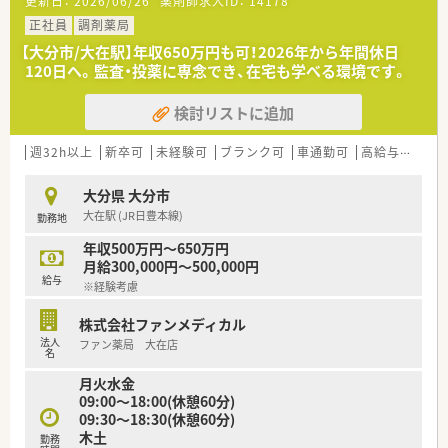
更新日：
2026/06/26
薬剤師求人ID：
14178
■今回は欠員補充のための募集となり、長く一緒に働いていただ
ける方を求めています。
正社員
調剤薬局
■患者様だけでなく、共に働く同僚にも優しさや思いやりを持っ
【大分市/大在駅】年収650万円も可！2026年から年間休日
て接することができる方。
120日へ。監査・投薬に専念でき、在宅も学べる環境です。
■チームワークを大切にし、自ら課題を見つけて成長していける
方を歓迎いたします。
検討リストに追加
【求人情報について】
■勤務時間に応じて給与は確定いたします。
週32h以上
新卒可
未経験可
ブランク可
車通勤可
高給与(600万円以上)
■年間休日は120日以上を確保しており、週休3日制での働き方
もご相談可能です。
大分県 大分市
■お子様がいらっしゃる方には、条件に応じて1人あたり1万円
大在駅 (JR日豊本線)
勤務地
の子供手当を支給します。
年収500万円～650万円
【勤務実態について】
月給300,000円～500,000円
■残業代は1分単位で支給されますが、月間の残業時間はほとん
給与
※経験考慮
ど発生していません。
■シフトは個々の希望を最大限に考慮して調整するため、お休み
株式会社ファンメディカル
が取りやすい環境です。
法人
ファン薬局 大在店
■1ヶ月単位の変形労働時間制を導入しており、柔軟な働き方を
名
実現させています。
月火水金
09:00～18:00(休憩60分)
09:30～18:30(休憩60分)
木土
勤務