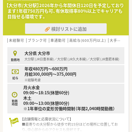
うにしています。
【大分市/大分駅】2026年から年間休日120日を予定しており
■研修認定薬剤師の申請費用を補助、MPラーニング（eラーニン
ます！年収750万円も可、有休取得率80%以上でキャリアも
グ）受講料は全額会社負担です。
目指せる環境です。
<福利厚生>
検討リストに追加
■育児休暇制度や育児短時間勤務制度の取得実績がございま
す。
育児時短勤務は、就学前のお子さんがいる方が1日2時間の時短
未経験可
ブランク可
車通勤可
高給与(600万円以上)
大手チェーン以外
勤務ができる制度です。
■インフルエンザの予防接種費用は会社が負担致します。
大分県 大分市
■福利厚生サービス加入では、映画・テーマパークチケット割引
大分駅 (JR日豊本線)／大分駅 (JR久大本線)／大分駅 (JR豊肥本線)
勤務地
パッケージツアー・ホテル割引などが受けられます。
■家で洗濯・アイロンがけの必要がないようにレンタル白衣を利
年収480万円～600万円
用しており、いつでも清潔な白衣を着用出来ます。
月給300,000円～375,000円
■グループ店舗で調剤した場合、従業員と一定範囲の家族のお薬
給与
※経験考慮
代の補助やOTCの社員価格で購入できます。
月火水金
09:00～18:15(休憩60分)
<こんな会社です>
木土
■輔仁薬局グループは大分県内に26店舗運営しております。
勤務
09:00～13:00(休憩00分)
一部の店舗では24時間体制で救急医療一旦を担っています。
時間
※1年単位の変形労働時間制（年間2,040時間勤務）
■保険調剤薬局がメインですが、セルフメディケーションを推進
する為OTCのアイテム数も増やしているところです。
■2003年から地方紙に地域の皆様のお役に立てるようにタイム
【店舗情報と応需状況について】
リーなテーマで
■最寄りの大分駅から徒歩で約15分ほどの場所に位置してお
薬や健康に関する情報を掲載しています。
り、中心部からのアクセスも良好です。