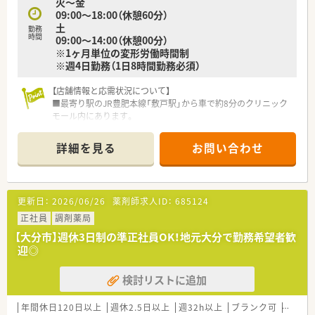
火～金
＜長く働ける会社＞
09:00～18:00（休憩60分）
■生涯現役を目指している企業で、年次の沿って特別休暇制度を
土
設けるなど長く安心して就業する環境整備に積極的
勤務
時間
09:00～14:00（休憩00分）
■70代の方も活躍中
※1ヶ月単位の変形労働時間制
■住宅手当、退職金制度、社員旅行、リフレッシュ休暇制度など
※週4日勤務（1日8時間勤務必須）
福利厚生も整備
【店舗情報と応需状況について】
＜学べる職場＞
■最寄り駅のJR豊肥本線「敷戸駅」から車で約8分のクリニック
■地域社会への貢献と共に、外部勉強会や外部講師を招いた勉強
モール内にあります。
会、Eラーニング等、薬剤師の教育にも注力
■小児科や耳鼻科、産婦人科など複数の医療機関から1日約150
■新人教育研修、外部講師の勉強会、学会、各種研修会への参加
枚の処方箋を応需します。
なども積極的に実施中
詳細を見る
お問い合わせ
■薬剤師5名と厚めの人員配置です。
■医療モール型の薬局やドライブスルー対応の薬局を展開した
り、地域の“相談所”としてFACE TO FACEの応対がかなう個別ブ
【募集背景と求める人物像について】
ース式のカウンターを導入したりと、環境整備にも力を入れてい
■今回は店舗異動に伴う補充のための募集で、共に成長し長く活
ます。
更新日：
2026/06/26
薬剤師求人ID：
685124
躍してくださる方を探しています。
■患者様や同僚に対して思いやりを持って接し、円滑なコミュニ
正社員
調剤薬局
ケーションが取れる方。
【大分市】週休3日制の準正社員OK！地元大分で勤務希望者歓
■チームワークを大切にしながらも、向上心を持って新しいこと
迎◎
に挑戦できる方を求めます。
検討リストに追加
【法人特徴について】
■大分県内に約10店舗展開している企業です。
■社員一人ひとりの自主性を尊重しており、現場からの提案を全
年間休日120日以上
週休2.5日以上
週32h以上
ブランク可
転勤な