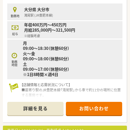
力で応援する社風です。
■地域医療への貢献を第一に考え、全店舗で在宅医療にも積極的
大分県 大分市
に取り組んでいます。
滝尾駅 (JR豊肥本線)
勤務地
【求人情報について】
年収400万円～450万円
■ライフワークバランス重視の方にもオススメです。
月給285,000円～321,500円
■ライフスタイルに合わせ週休3日制の働き方も相談可能で、年
給与
※経験考慮
間休日も120日以上です。
月
■遠方からの転居者には費用の補助制度があり、安心して新生活
09:00～18:30（休憩60分）
をスタートできます。
火～金
09:00～18:00（休憩60分）
勤務
土
時間
09:00～17:00（休憩60分）
※1日8時間×週4日
【店舗情報と応需状況について】
■最寄り駅のJR豊肥本線「滝尾駅」から車で約11分の場所に位置
する薬局です。
■近隣のクリニックモールから内科や小児科、整形外科などの処
方箋を応需しています。
詳細を見る
お問い合わせ
■ドライブスルー併設予定でより処方箋枚数が増えていく見込
みです。
【募集背景と求める人物像について】