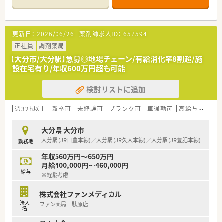
です。
■カウンターは仕切りがありプライバシーにもしっかり配慮さ
れています。また、座って投薬していただける環境です。
更新日：
2026/06/26
薬剤師求人ID：
657594
＜こんな会社です＞
■大分県を中心に関西含め30店舗以上の調剤薬局・ドラッグス
正社員
調剤薬局
トアを展開中
【大分市/大分駅】急募◎地場チェーン/有給消化率8割超/施
■調剤だけではなく、健康食品カウンセリング・化粧品のカウン
設在宅有り/年収600万円超も可能
セリング販売
検討リストに追加
＜在宅について＞
■自社施設もあり、施設在宅を豊富に扱っている企業
■日祝のオンコール当番は希望者のみで実施の為、当番で回って
週32h以上
新卒可
未経験可
ブランク可
車通勤可
高給与(600万円以上)
くるわけではありません
※別途手当（店舗待機30,000円/回、自宅待機15,000円＋対応数
大分県 大分市
で加算有）を支給
大分駅 (JR日豊本線)／大分駅 (JR久大本線)／大分駅 (JR豊肥本線)
勤務地
■月～土の夜間オンコールは本社担当者にて実施の為、対応はあ
りません
年収560万円～650万円
月給400,000円～460,000円
＜長く働ける会社＞
給与
※経験考慮
■生涯現役を目指している企業で、年次の沿って特別休暇制度を
設けるなど長く安心して就業する環境整備に積極的
株式会社ファンメディカル
■70代の方も活躍中
法人
ファン薬局 駄原店
■住宅手当、退職金制度、社員旅行、リフレッシュ休暇制度など
名
福利厚生も整備