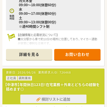
月火木金
09:00～18:00(休憩60分)
＜学べる職場＞
水
■地域社会への貢献と共に、外部勉強会や外部講師を招いた勉強
09:00～17:00(休憩60分)
会、Eラーニング等、薬剤師の教育にも注力
勤務
土
■新人教育研修、外部講師の勉強会、学会、各種研修会への参加
時間
09:00～13:00(休憩00分)
なども積極的に実施中
※週40時間シフト制
■医療モール型の薬局やドライブスルー対応の薬局を展開した
り、地域の“相談所”としてFACE TO FACEの応対がかなう個別ブ
【店舗情報と応需状況について】
ース式のカウンターを導入したりと、環境整備にも力を入れてい
■大分駅から車で約10分の場所に位置しており、マイカー通勤
ます。
が非常に便利な立地です。
■主な応需科目は呼吸器科と内科で、1日あたりの処方箋枚数は
平均65枚程度です。
詳細を見る
お問い合わせ
■現在、薬剤師2名と医療事務2名の計4名体制で、協力しながら
業務を行っています。
【募集背景と求める人物像について】
更新日：
2026/06/26
薬剤師求人ID：
726468
■今後の在宅件数の増加や新規出店計画を見据え、体制強化のた
めの増員募集となります。
正社員
調剤薬局
■これまでの経験やブランクは問わず、地域医療に貢献したいと
【中津市】年間休日123日！在宅業務＋外来とどちらの経験を
いう意欲のある方を歓迎します。
積めます◎
■チームワークを大切にし、周囲のスタッフと円滑なコミュニケ
ーションが取れる方を求めています。
検討リストに追加
【法人特徴について】