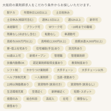
大阪府の薬剤師求人をこだわり条件からお探しいただけます。
駅チカ
年間休日120日以上
土日祝休み
土日休み(相談可含む)
週休2.5日以上
週32h以上
新卒可
未経験可
ブランク可
Ｗワーク可
~18時までの職場
残業なし(ほぼなし含む)
転勤なし
車通勤可
高給与(600万円以上)
高時給(2,500円以上)
高額派遣(4,000円以上)
寮・借上社宅あり
住宅補助(手当)あり
託児所あり
60歳以上可
新規オープン
管理職
管理薬剤師
扶養内勤務OK
認定薬剤師取得支援あり
教育制度あり
シフト制
かかりつけ薬剤師
大手チェーン
大手チェーン以外
ヘルプ体制充実
一人薬剤師
当直・夜勤あり
22時以降勤務あり
賃貸物件（家具付き）
賃貸物件（家具なし）
生活環境充実
空港近く
新幹線近く
短期・スポット
夜間のみ
総合科目
高収入
在宅
積雪なし
積雪あり