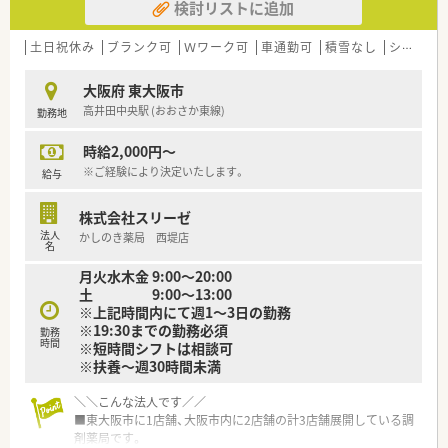
検討リストに追加
土日祝休み
ブランク可
Ｗワーク可
車通勤可
積雪なし
シフト制
大阪府 東大阪市
高井田中央駅 (おおさか東線)
勤務地
時給2,000円～
※ご経験により決定いたします。
給与
株式会社スリーゼ
法人
かしのき薬局 西堤店
名
月火水木金 9:00～20:00
土 9:00～13:00
※上記時間内にて週1～3日の勤務
※19:30までの勤務必須
勤務
時間
※短時間シフトは相談可
※扶養～週30時間未満
＼＼こんな法人です／／
■東大阪市に1店舗、大阪市内に2店舗の計3店舗展開している調
剤薬局です。