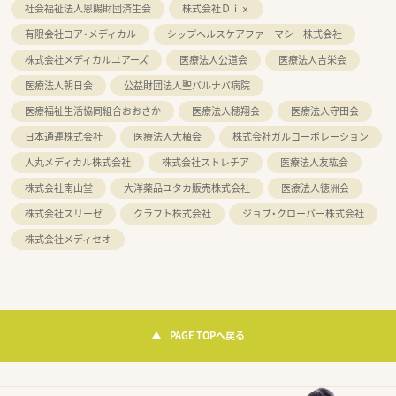
社会福祉法人恩賜財団済生会
株式会社Ｄｉｘ
有限会社コア・メディカル
シップヘルスケアファーマシー株式会社
株式会社メディカルユアーズ
医療法人公道会
医療法人吉栄会
医療法人朝日会
公益財団法人聖バルナバ病院
医療福祉生活協同組合おおさか
医療法人穂翔会
医療法人守田会
日本通運株式会社
医療法人大植会
株式会社ガルコーポレーション
人丸メディカル株式会社
株式会社ストレチア
医療法人友紘会
株式会社南山堂
大洋薬品ユタカ販売株式会社
医療法人徳洲会
株式会社スリーゼ
クラフト株式会社
ジョブ・クローバー株式会社
株式会社メディセオ
PAGE TOPへ戻る