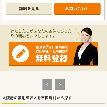
かしのき薬局上本町店（天王寺区）を開設してから、西堤店（東
大阪市）、田辺駅前店（東住吉）とドクターとのつながりが強く開
詳細を見る
お問い合わせ
設されています。
■どの店舗もクリニックの処方を応需しており、一から作ってい
るため、代表のこだわりが詰まった店舗ばかりです。
■東大阪市の店舗は車通勤可能！他の2店舗は駅チカのアクセス
便利な立地にあります。
わたしたちがあなたの条件にぴった
■代表は男性で薬剤師ですので、薬剤師目線での評価を頂けま
りの職場をお探しします。
す。
＼＼こんな薬局です／／
■電子薬歴をはじめ、皮膚科門前ですので、練機も導入されてい
ます。
■処方箋は8割が皮膚科でその他は整形外科と面になります。
■患者様の年齢層は偏りが無く、老若男女問わず受診されます。
＼＼こんな働き方です／／
■ご経験にもよりますが、午前中のみの週2～3日勤務のご相談
が可能です。
■当薬局で就業いただくにあたっては一人薬剤師のご勤務は必
須となります。もちろん入社早々に引継ぎなしで対応すること
にはなりませんのでご安心下さい。
大阪府の薬剤師求人を市区町村から探す