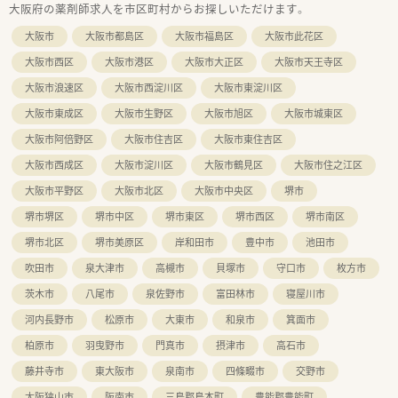
大阪府の薬剤師求人を市区町村からお探しいただけます。
大阪市
大阪市都島区
大阪市福島区
大阪市此花区
大阪市西区
大阪市港区
大阪市大正区
大阪市天王寺区
大阪市浪速区
大阪市西淀川区
大阪市東淀川区
大阪市東成区
大阪市生野区
大阪市旭区
大阪市城東区
大阪市阿倍野区
大阪市住吉区
大阪市東住吉区
大阪市西成区
大阪市淀川区
大阪市鶴見区
大阪市住之江区
大阪市平野区
大阪市北区
大阪市中央区
堺市
堺市堺区
堺市中区
堺市東区
堺市西区
堺市南区
堺市北区
堺市美原区
岸和田市
豊中市
池田市
吹田市
泉大津市
高槻市
貝塚市
守口市
枚方市
茨木市
八尾市
泉佐野市
富田林市
寝屋川市
河内長野市
松原市
大東市
和泉市
箕面市
柏原市
羽曳野市
門真市
摂津市
高石市
藤井寺市
東大阪市
泉南市
四條畷市
交野市
大阪狭山市
阪南市
三島郡島本町
豊能郡豊能町