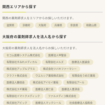
関西エリアから探す
関西の薬剤師求人をエリアからお探しいただけます。
滋賀県
京都府
大阪府
兵庫県
奈良県
和歌山県
大阪府の薬剤師求人を法人名から探す
大阪府の薬剤師求人を法人名からお探しいただけます。
セコム医療システム株式会社
医療法人甲聖会
有限会社すみれメディカル
有限会社メルズ
医療法人医誠会
株式会社アップルプラス
株式会社ツバキファーマシー
クラフト株式会社
ウエルシア薬局株式会社
有限会社うめだ薬局
医療法人藤田会
株式会社アイセイ薬局
有限会社アール
株式会社スギ薬局
医療法人恵仁会
医療法人豊済会
有限会社イマトクメディック
ファルメディコ株式会社
株式会社アビック
医療法人マックシール
社会医療法人協和会