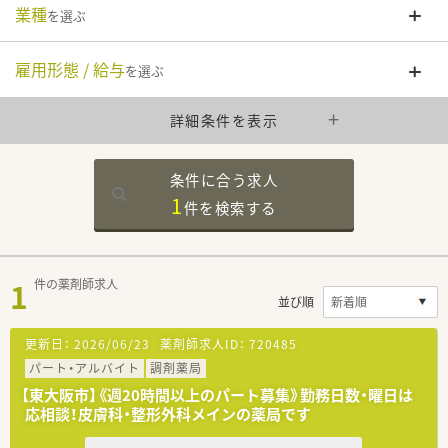
業種
を選ぶ
雇用形態 / 給与
を選ぶ
詳細条件を表示
条件に合う求人
1
件を
検索する
1
件の薬剤師求人
並び順
更新日：
2026/06/23
薬剤師求人ID：
720485
パート・アルバイト
調剤薬局
【東大阪市】《週20時間以上のパート募集》勤務日数・曜日は
応相談！皮膚科・整形外科メインの薬局です