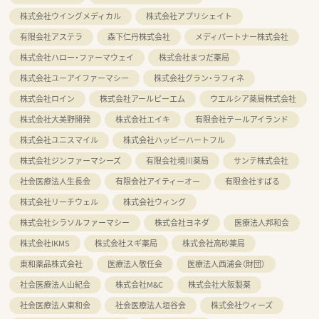
株式会社ウイングメディカル
株式会社アプリシェイト
有限会社アステラ
森下仁丹株式会社
メディパートナー株式会社
株式会社ハロー・ファーマウェイ
株式会社まつだ薬局
株式会社ユーアイファーマシー
株式会社グラン・ラフィネ
株式会社ロイン
株式会社アールピーエム
ウエルシア薬局株式会社
株式会社大美野開発
株式会社エイキ
有限会社テールアイランド
株式会社ユニスマイル
株式会社ハッピーハートフル
株式会社ジンファーマシーズ
有限会社境川薬局
サンテ株式会社
社会医療法人生長会
有限会社アイティーオー
有限会社すばる
株式会社リーチウェル
株式会社ウィング
株式会社シラソルファーマシー
株式会社ヨネダ
医療法人邦和会
株式会社IKMS
株式会社スギ薬局
株式会社高砂薬局
東和薬品株式会社
医療法人敬任会
医療法人西浦会（財団）
社会医療法人山紀会
株式会社M&C
株式会社大阪製薬
社会医療法人東和会
社会医療法人垣谷会
株式会社ウィーズ