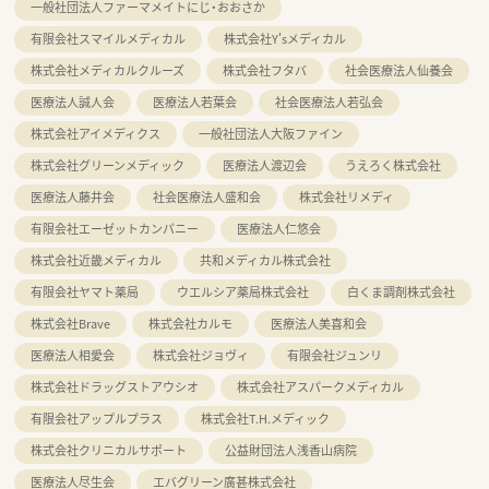
一般社団法人ファーマメイトにじ・おおさか
有限会社スマイルメディカル
株式会社Y'sメディカル
株式会社メディカルクルーズ
株式会社フタバ
社会医療法人仙養会
医療法人誠人会
医療法人若葉会
社会医療法人若弘会
株式会社アイメディクス
一般社団法人大阪ファイン
株式会社グリーンメディック
医療法人渡辺会
うえろく株式会社
医療法人藤井会
社会医療法人盛和会
株式会社リメディ
有限会社エーゼットカンパニー
医療法人仁悠会
株式会社近畿メディカル
共和メディカル株式会社
有限会社ヤマト薬局
ウエルシア薬局株式会社
白くま調剤株式会社
株式会社Brave
株式会社カルモ
医療法人美喜和会
医療法人相愛会
株式会社ジョヴィ
有限会社ジュンリ
株式会社ドラッグストアウシオ
株式会社アスパークメディカル
有限会社アップルプラス
株式会社T.H.メディック
株式会社クリニカルサポート
公益財団法人浅香山病院
医療法人尽生会
エバグリーン廣甚株式会社