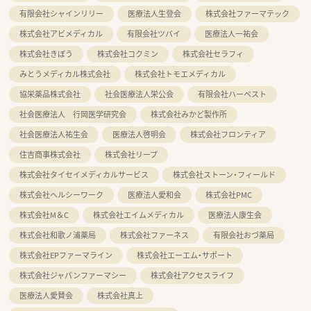
有限会社シャインリリー
医療法人生登会
株式会社ファーマテック
株式会社アビメディカル
有限会社ツバイ
医療法人一祐会
株式会社きぼう
株式会社コクミン
株式会社セラフィ
みとうメディカル株式会社
株式会社トモエメディカル
協栄薬品株式会社
社会医療法人栄公会
有限会社ハーベスト
社会医療法人 行岡医学研究会
株式会社みかど製作所
社会医療法人祐生会
医療法人啓明会
株式会社フロンティア
住吉商事株式会社
株式会社リープ
株式会社タイセイメディカルサービス
株式会社ストーン・フィールド
株式会社ヘルシーワーク
医療法人愛和会
株式会社PMC
株式会社M＆C
株式会社エイムメディカル
医療法人康生会
株式会社和歌ノ浦薬局
株式会社ファーネス
有限会社おづ薬局
株式会社EPファーマライン
株式会社エーエム・サポート
株式会社ジャパンファーマシー
株式会社アクセスライフ
医療法人愛賛会
株式会社真上