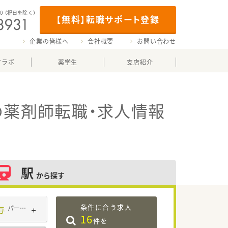
00
（祝日を除く）
【無料】転職サポート登録
企業の皆様へ
会社概要
お問い合わせ
マラボ
薬学生
支店紹介
の薬剤師転職・求人情報
駅
から探す
条件に合う求人
与
パート・アルバイト
16
件を