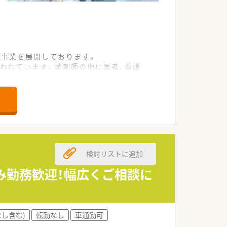
な事業を展開しております。
われています。薬剤師の他に医者、看護
ストを設けるなど、患者様に寄り添った
ります。
検討リストに追加
み勤務歓迎！幅広くご相談に
し含む)
転勤なし
車通勤可