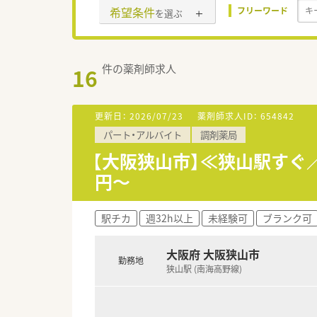
希望条件
フリーワード
を選ぶ
件の薬剤師求人
16
更新日：
2026/07/23
薬剤師求人ID：
654842
パート・アルバイト
調剤薬局
【大阪狭山市】≪狭山駅すぐ
円～
駅チカ
週32h以上
未経験可
ブランク可
大阪府 大阪狭山市
勤務地
狭山駅 (南海高野線)