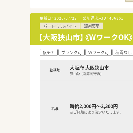
更新日：
2026/07/22
薬剤師求人ID：
406361
パート・アルバイト
調剤薬局
【大阪狭山市】《WワークO
駅チカ
ブランク可
Ｗワーク可
積雪なし
大阪府 大阪狭山市
勤務地
狭山駅 (南海高野線)
時給2,000円～2,300円
給与
※ご経験により決定いたします。