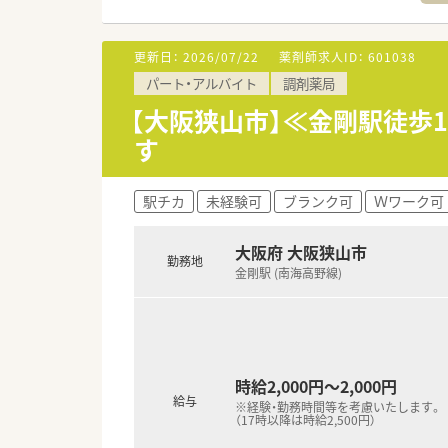
■認定薬剤師取得サポートも充
更新日：
2026/07/22
薬剤師求人ID：
601038
パート・アルバイト
調剤薬局
【大阪狭山市】≪金剛駅徒歩
す
駅チカ
未経験可
ブランク可
Ｗワーク可
大阪府 大阪狭山市
勤務地
金剛駅 (南海高野線)
時給2,000円～2,000円
給与
※経験・勤務時間等を考慮いたします。
（17時以降は時給2,500円）