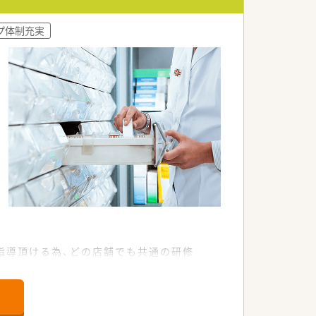
プ体制充実
指導頂ける為、どの店舗でも共通の研修
方も病院出身者、未経験も多く現場受入
の講演会もあり。