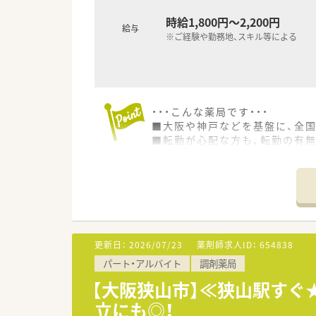
時給1,800円～2,200円
給与
※ご経験や勤務地、スキル等による
・・・こんな薬局です・・・
■大阪や神戸などを基盤に、全
■転勤が心配な方も、転勤の有
■展開の約6割は病院門前薬局、
全ての形態での展開があります
■店舗ごとの調剤マニュアル・
が可能。
■本部には模擬調剤室もあり、
■年間100講座以上の自由参加
■認定薬剤師取得サポートも充実
更新日：
2026/07/23
薬剤師求人ID：
654838
■年間休日は123日、1人当た
パート・アルバイト
調剤薬局
しっかり休暇の取れる会社風土
■小学校１年生の1学期が終わる
【大阪狭山市】≪狭山駅すぐ
■現場マネジメント業務や本部業
立にも◎！