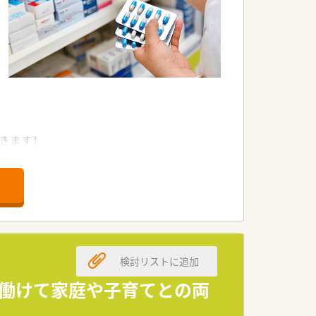
きます！
方専門薬局(グループ会社)と調剤薬局の
指導頂ける為、どの店舗でも共通の研修
もあり。
エリアマネージャーのヘルプ体制もあり、
検討リストに追加
で働けて家庭や子育てとの両
アプランも！