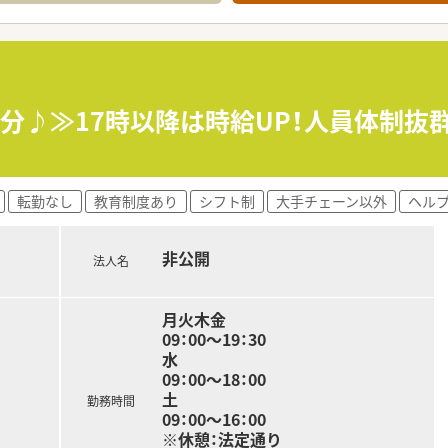
実、外来がん認定など各種専門資格取得を応援致します。
1分♪≫17時以降は時給UP！人員体制
転勤なし
教育制度あり
シフト制
大手チェーン以外
ヘル
非公開
法人名
月火木金
09：00～19：30
水
09：00～18：00
土
勤務時間
09：00～16：00
※休憩：法定通り