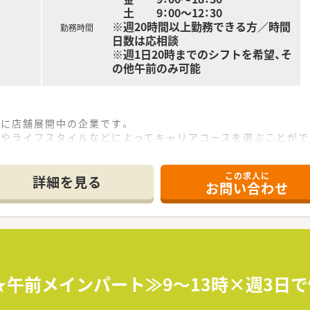
土 9：00～12：30
※週20時間以上勤務できる方／時間
勤務時間
日数は応相談
※週1日20時までのシフトを希望、そ
の他午前のみ可能
国に店舗展開中の企業です。
無やライフスタイルなどによってキャリアコースを選ぶことがで
その他クリニックモール、健康サポート薬局、在宅専門薬局、漢
。
この求人に
内規が整っており、現場でのＯＴＣ研修もチェックリストを元に
詳細を見る
お問い合わせ
未経験・ブランクのある方も安心できる環境です。
の研修あり。症例別研修・服薬指導研修・医学部教授等の講演会
！
りの処方箋枚数は20枚～25枚と余裕を持った人事配置をされ、
。
まで時短勤務取得が可能！
★午前メインパート≫9～13時×週3日
務、グループ会社の本部社員、教育・研修部門など様々なキャリ