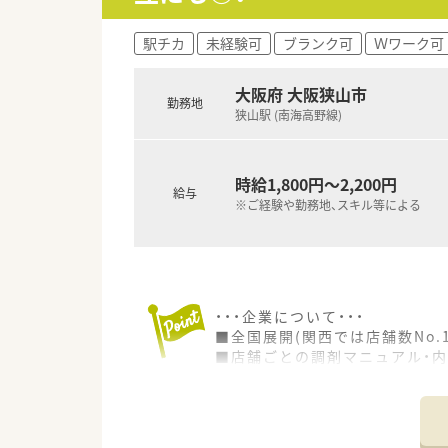
駅チカ
未経験可
ブランク可
Ｗワーク可
大阪府 大阪狭山市
勤務地
狭山駅 (南海高野線)
時給1,800円～2,200円
給与
※ご経験や勤務地、スキル等による
・・・企業について・・・
■全国展開(関西では店舗数No
■店舗ごとの調剤マニュアル・
が可能。
■本部には模擬調剤室もあり、
体制も安心です。
■年間100講座以上の自由参加