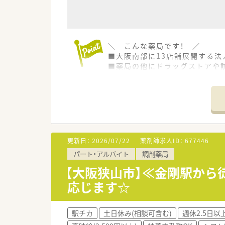
＼ こんな薬局です！ ／
■大阪南部に13店舗展開する
■薬局の他にドラッグストアや
師、ヘルパーやケアマネ、管理栄
＼ コンサルタントおすすめポ
■木目調を基調とした温かい雰
店舗運営をされておられます。
■大阪狭山市内だけで計3店舗展
更新日：
2026/07/22
薬剤師求人ID：
677446
＼ こんな方におすすめ！ ／
パート・アルバイト
調剤薬局
★ストレスなく通勤したい方（駅
★薬剤師としてスキルアップし
【大阪狭山市】≪金剛駅から
応じます☆
駅チカ
土日休み(相談可含む)
週休2.5日以