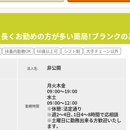
K》長くお勤めの方が多い薬局！ブランクの
扶養内勤務OK
60歳以上可
シフト制
大手チェーン以外
非公開
法人名
月火木金
09：00～19：00
水土
09：00～12：00
勤務時間
※休憩：法定通り
※週2～4日、1日4～8時間で応相談
※土曜日に勤務出来る方歓迎いたし
ます。