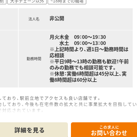
制
大手チェーン以外
~18時までの職場
非公開
法人名
月火木金 09：00～19：30
水土 09：00～13：00
※上記時間より、週1日～勤務時間は
応相談
勤務時間
※平日9時～13時の勤務も歓迎！午前
のみの勤務でも相談可能です。
※休憩：実働6時間超は45分以上、実
働8時間超は60分以上
しており、駅前立地でアクセスも良い店舗です。
力しており、今後も在宅件数の拡大と共に事業拡大を目指してい
で対応されています。
この求人に
詳細を見る
お問い合わせ