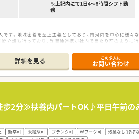
※上記内にて1日4～8時間シフト勤
務
法人です。地域密着を至上主義としており、南河内を中心に様々
訪問介護も行っており、異職種連携が社内で当たり前のように行
養士も在籍しています。
この求人に
イント★ ／
詳細を見る
お問い合わせ
囲気の薬局です♪業務時間外の処方箋も受け付けられるようポ
開あり！ヘルプ体制も充実しており、皆で助け合う雰囲気があ
から歩いてすぐ！）
たいとお考えの方
徒歩2分≫扶養内パートOK♪平日午前の
上
新卒可
未経験可
ブランク可
Ｗワーク可
残業なし(ほぼな