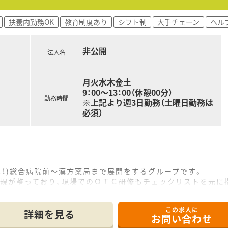
扶養内勤務OK
教育制度あり
シフト制
大手チェーン
ヘル
非公開
法人名
月火水木金土
9：00～13：00（休憩00分）
勤務時間
※上記より週3日勤務（土曜日勤務は
必須）
.1！)総合病院前～漢方薬局まで展開をするグループです。
内規が整っており、現場でのＯＴＣ研修もチェックリストを元に
未経験・ブランクのある方も安心できる環境です。※中途入社の
この求人に
詳細を見る
お問い合わせ
の研修も御座います。症例別研修・服薬指導研修・医学部教授等