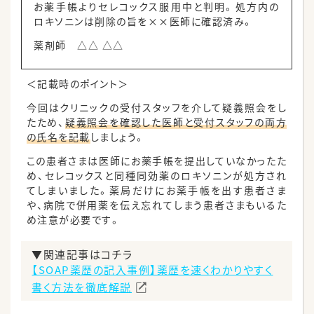
お薬手帳よりセレコックス服用中と判明。処方内の
ロキソニンは削除の旨を××医師に確認済み。
薬剤師 △△ △△
＜記載時のポイント＞
今回はクリニックの受付スタッフを介して疑義照会をし
たため、
疑義照会を確認した医師と受付スタッフの両方
の氏名を記載
しましょう。
この患者さまは医師にお薬手帳を提出していなかったた
め、セレコックスと同種同効薬のロキソニンが処方され
てしまいました。薬局だけにお薬手帳を出す患者さま
や、病院で併用薬を伝え忘れてしまう患者さまもいるた
め注意が必要です。
▼関連記事はコチラ
【SOAP薬歴の記入事例】薬歴を速くわかりやすく
書く方法を徹底解説