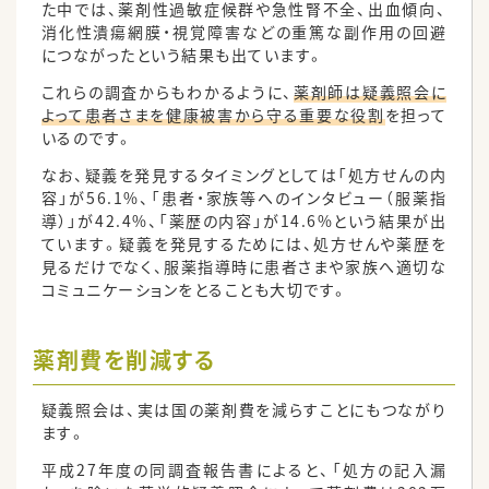
た中では、薬剤性過敏症候群や急性腎不全、出血傾向、
消化性潰瘍網膜・視覚障害などの重篤な副作用の回避
につながったという結果も出ています。
これらの調査からもわかるように、
薬剤師は疑義照会に
よって患者さまを健康被害から守る重要な役割
を担って
いるのです。
なお、疑義を発見するタイミングとしては「処方せんの内
容」が56.1%、「患者・家族等へのインタビュー（服薬指
導）」が42.4%、「薬歴の内容」が14.6%という結果が出
ています。疑義を発見するためには、処方せんや薬歴を
見るだけでなく、服薬指導時に患者さまや家族へ適切な
コミュニケーションをとることも大切です。
薬剤費を削減する
疑義照会は、実は国の薬剤費を減らすことにもつながり
ます。
平成27年度の同調査報告書によると、「処方の記入漏