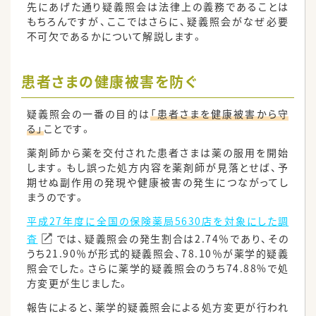
先にあげた通り疑義照会は法律上の義務であることは
もちろんですが、ここではさらに、疑義照会がなぜ必要
不可欠であるかについて解説します。
患者さまの健康被害を防ぐ
疑義照会の一番の目的は
「患者さまを健康被害から守
る」
ことです。
薬剤師から薬を交付された患者さまは薬の服用を開始
します。もし誤った処方内容を薬剤師が見落とせば、予
期せぬ副作用の発現や健康被害の発生につながってし
まうのです。
平成27年度に全国の保険薬局5630店を対象にした調
査
では、疑義照会の発生割合は2.74％であり、その
うち21.90％が形式的疑義照会、78.10％が薬学的疑義
照会でした。さらに薬学的疑義照会のうち74.88%で処
方変更が生じました。
報告によると、薬学的疑義照会による処方変更が行われ