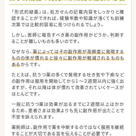
「形式的疑義」は、処方せんの記載内容をしっかりと確
認することができれば、経験年数や知識が浅くても訓練
次第では比較的容易に見つけられるでしょう。
しかし、医師に報告すべき薬の副作用かどうか、判断す
ることが難しいものも多いのです。
なぜなら、
薬によってはその副作用が高頻度に発現する
ものの体が慣れると徐々に副作用が軽減されるものも
ある
からです。
たとえば、抗うつ薬の多くで発現する吐き気や下痢など
の副作用は服用を開始してから１〜２週間以内に強く出
ますが、それ以降は体が慣れて改善されていくケースが
ほとんどです。
一般に抗うつ薬は効果が出るまでに２週間以上はかか
るため、患者さまは効果よりも先に副作用が出たことで
不安を訴えられます。
薬剤師は、副作用で薬を中断するのではなく服用を継続
することが大切である旨を伝えることが必要です。