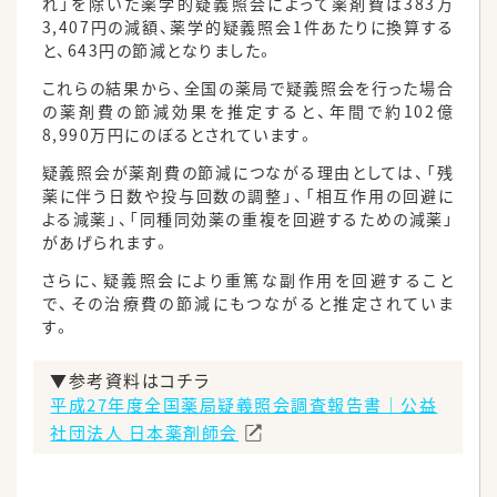
れ」を除いた薬学的疑義照会によって薬剤費は383万
3,407円の減額、薬学的疑義照会1件あたりに換算する
と、643円の節減となりました。
これらの結果から、全国の薬局で疑義照会を行った場合
の薬剤費の節減効果を推定すると、年間で約102億
8,990万円にのぼるとされています。
疑義照会が薬剤費の節減につながる理由としては、「残
薬に伴う日数や投与回数の調整」、「相互作用の回避に
よる減薬」、「同種同効薬の重複を回避するための減薬」
があげられます。
さらに、疑義照会により重篤な副作用を回避すること
で、その治療費の節減にもつながると推定されていま
す。
▼参考資料はコチラ
平成27年度全国薬局疑義照会調査報告書｜公益
社団法人 日本薬剤師会