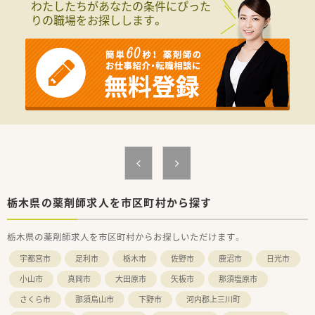
わたしたちがあなたの条件にぴった
りの職場をお探しします。
栃木県の薬剤師求人を市区町村から探す
栃木県の薬剤師求人を市区町村からお探しいただけます。
宇都宮市
足利市
栃木市
佐野市
鹿沼市
日光市
小山市
真岡市
大田原市
矢板市
那須塩原市
さくら市
那須烏山市
下野市
河内郡上三川町