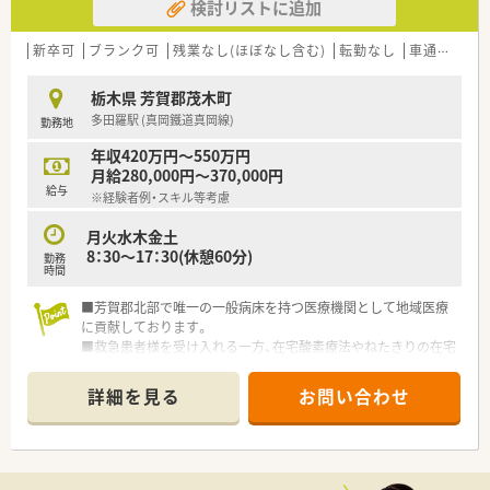
検討リストに追加
新卒可
ブランク可
残業なし(ほぼなし含む)
転勤なし
車通勤可
栃木県 芳賀郡茂木町
多田羅駅 (真岡鐵道真岡線)
勤務地
年収420万円～550万円
月給280,000円～370,000円
給与
※経験者例・スキル等考慮
月火水木金土
8：30～17：30(休憩60分)
勤務
時間
■芳賀郡北部で唯一の一般病床を持つ医療機関として地域医療
に貢献しております。
■救急患者様を受け入れる一方、在宅酸素療法やねたきりの在宅
医療の患者様の指導管理なども行います。
■産育休取得実績あり。ライフステージにあわせた就業が可能
詳細を見る
お問い合わせ
です。
■豊かな経験や知識をもつ人はもちろん、医療をとおしてさらに
自身の向上を目指す意欲にあふれた人材を募集しております！