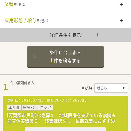
業種
を選ぶ
雇用形態 / 給与
を選ぶ
詳細条件を表示
条件に合う求人
1
件を
検索する
1
件の薬剤師求人
並び順
更新日：
2026/07/30
薬剤師求人ID：
367729
正社員
病院・クリニック
【芳賀郡市貝町】≪急募≫ 地域医療を支えている病院★
産育休実績あり！ 残業ほぼなし 長期就業におすすめ