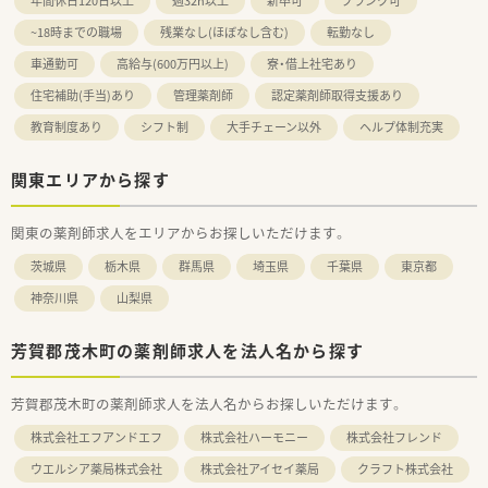
年間休日120日以上
週32h以上
新卒可
ブランク可
~18時までの職場
残業なし(ほぼなし含む)
転勤なし
車通勤可
高給与(600万円以上)
寮・借上社宅あり
住宅補助(手当)あり
管理薬剤師
認定薬剤師取得支援あり
教育制度あり
シフト制
大手チェーン以外
ヘルプ体制充実
関東エリアから探す
関東の薬剤師求人をエリアからお探しいただけます。
茨城県
栃木県
群馬県
埼玉県
千葉県
東京都
神奈川県
山梨県
芳賀郡茂木町の薬剤師求人を法人名から探す
芳賀郡茂木町の薬剤師求人を法人名からお探しいただけます。
株式会社エフアンドエフ
株式会社ハーモニー
株式会社フレンド
ウエルシア薬局株式会社
株式会社アイセイ薬局
クラフト株式会社