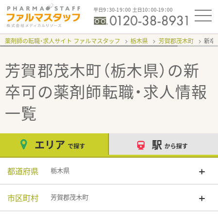
平日9：30-19：00 土日10：00-19：00
薬剤師の転職・求人サイト ファルマスタッフ
栃木県
芳賀郡茂木町
新卒
芳賀郡茂木町（栃木県）の新
卒可
の薬剤師転職・求人情報
一覧
エリア
駅
で探す
から探す
都道府県
栃木県
市区町村
芳賀郡茂木町