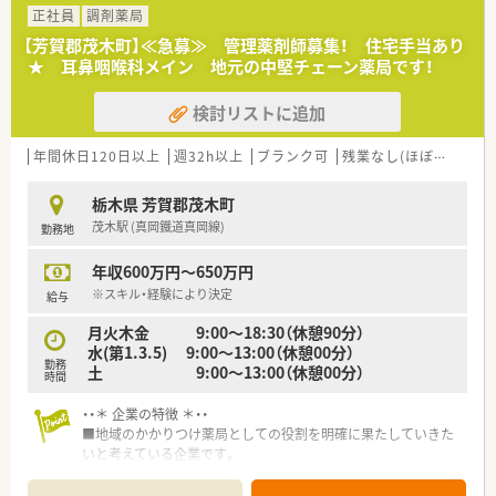
■栃木県を中心に展開し、今後も店舗拡大計画があります。
正社員
調剤薬局
■借り上げ社宅制度・住宅手当等福利厚生が充実しており、社員
【芳賀郡茂木町】≪急募≫ 管理薬剤師募集！ 住宅手当あり
を大切にしている企業です。
★ 耳鼻咽喉科メイン 地元の中堅チェーン薬局です！
■地域密着型の調剤薬局として地域活動やイベント開催に力を
入れています。
検討リストに追加
■新卒の受け入れも積極的にしており、社内の風通しもよく働き
やすい社風です。
■働き方に制限のある薬剤師さん向けに準社員制度もあります
年間休日120日以上
週32h以上
ブランク可
残業なし(ほぼなし含む)
ので、気になる方はお気軽にお問合せ下さい！
栃木県 芳賀郡茂木町
茂木駅 (真岡鐵道真岡線)
勤務地
年収600万円～650万円
※スキル・経験により決定
給与
月火木金 9:00～18:30（休憩90分）
水(第1.3.5) 9:00～13:00（休憩00分）
勤務
土 9:00～13:00（休憩00分）
時間
・・＊ 企業の特徴 ＊・・
■地域のかかりつけ薬局としての役割を明確に果たしていきた
いと考えている企業です。
■栃木県を中心に展開し、今後も店舗拡大計画があります。
■借り上げ社宅制度・住宅手当等福利厚生が充実しており、社員