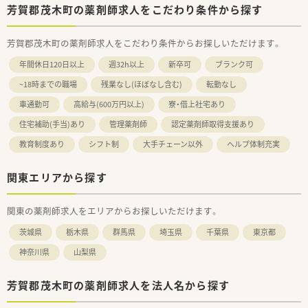
芳賀郡茂木町の薬剤師求人をこだわり条件から探す
芳賀郡茂木町の薬剤師求人をこだわり条件からお探しいただけます。
年間休日120日以上
週32h以上
新卒可
ブランク可
~18時までの職場
残業なし(ほぼなし含む)
転勤なし
車通勤可
高給与(600万円以上)
寮・借上社宅あり
住宅補助(手当)あり
管理薬剤師
認定薬剤師取得支援あり
教育制度あり
シフト制
大手チェーン以外
ヘルプ体制充実
関東エリアから探す
関東の薬剤師求人をエリアからお探しいただけます。
茨城県
栃木県
群馬県
埼玉県
千葉県
東京都
神奈川県
山梨県
芳賀郡茂木町の薬剤師求人を法人名から探す