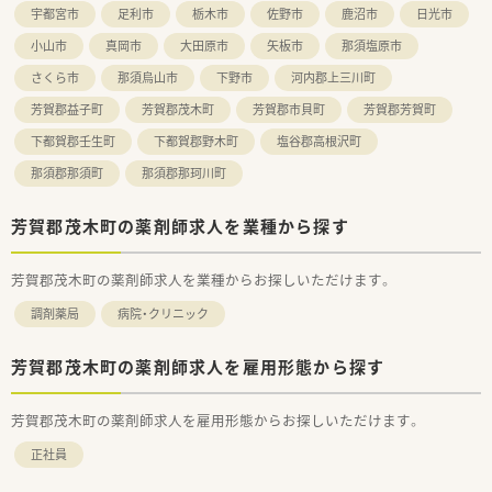
宇都宮市
足利市
栃木市
佐野市
鹿沼市
日光市
小山市
真岡市
大田原市
矢板市
那須塩原市
さくら市
那須烏山市
下野市
河内郡上三川町
芳賀郡益子町
芳賀郡茂木町
芳賀郡市貝町
芳賀郡芳賀町
下都賀郡壬生町
下都賀郡野木町
塩谷郡高根沢町
那須郡那須町
那須郡那珂川町
芳賀郡茂木町の薬剤師求人を業種から探す
芳賀郡茂木町の薬剤師求人を業種からお探しいただけます。
調剤薬局
病院・クリニック
芳賀郡茂木町の薬剤師求人を雇用形態から探す
芳賀郡茂木町の薬剤師求人を雇用形態からお探しいただけます。
正社員