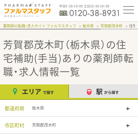
平日9：30-19：00 土日10：00-19：00
薬剤師の転職・求人サイト ファルマスタッフ
栃木県
芳賀郡茂木町
住宅
芳賀郡茂木町（栃木県）の住
宅補助(手当)あり
の薬剤師転
職・求人情報一覧
エリア
駅
で探す
から探す
都道府県
栃木県
市区町村
芳賀郡茂木町