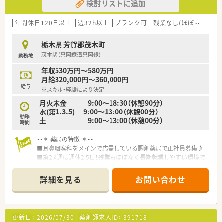
検討リストに追加
年間休日120日以上
週32h以上
ブランク可
残業なし(ほぼなし含む)
栃木県 芳賀郡茂木町
茂木駅 (真岡鐵道真岡線)
勤務地
年収530万円～580万円
月給320,000円～360,000円
給与
※スキル・経験により決定
月火木金 9:00～18:30（休憩90分）
水(第1.3.5) 9:00～13:00（休憩00分）
勤務
土 9:00～13:00（休憩00分）
時間
・・＊ 薬局の特徴 ＊・・
■耳鼻咽喉科をメインで応需している調剤薬局で正社員募集♪
■第2.4週は週休2.5日！残業もほぼなく長期就業しやすい環境で
す。
■借り上げ社宅制度・住宅手当あり！栃木県内を中心に展開して
詳細を見る
お問い合わせ
おり安定経営の企業です。
・・＊ 企業の特徴 ＊・・
■地域のかかりつけ薬局としての役割を明確に果たしていきた
更新日：
2026/07/30
薬剤師求人ID：
391718
いと考えている企業です。