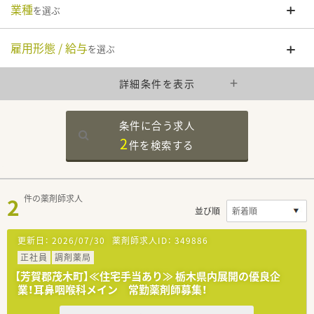
業種
を選ぶ
雇用形態 / 給与
を選ぶ
詳細条件を表示
条件に合う求人
2
件を
検索する
2
件の薬剤師求人
並び順
更新日：
2026/07/30
薬剤師求人ID：
349886
正社員
調剤薬局
【芳賀郡茂木町】≪住宅手当あり≫ 栃木県内展開の優良企
業！耳鼻咽喉科メイン 常勤薬剤師募集！