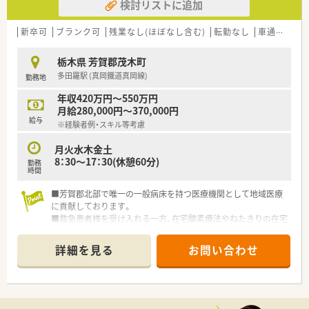
検討リストに追加
新卒可
ブランク可
残業なし(ほぼなし含む)
転勤なし
車通勤可
栃木県 芳賀郡茂木町
多田羅駅 (真岡鐵道真岡線)
勤務地
年収420万円～550万円
月給280,000円～370,000円
給与
※経験者例・スキル等考慮
月火水木金土
8：30～17：30(休憩60分)
勤務
時間
■芳賀郡北部で唯一の一般病床を持つ医療機関として地域医療
に貢献しております。
■救急患者様を受け入れる一方、在宅酸素療法やねたきりの在宅
医療の患者様の指導管理なども行います。
■産育休取得実績あり。ライフステージにあわせた就業が可能
詳細を見る
お問い合わせ
です。
■豊かな経験や知識をもつ人はもちろん、医療をとおしてさらに
自身の向上を目指す意欲にあふれた人材を募集しております！