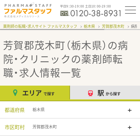
平日9：30-19：00 土日10：00-19：00
薬剤師の転職・求人サイト ファルマスタッフ
栃木県
芳賀郡茂木町
病院
芳賀郡茂木町（栃木県）の病
院・クリニック
の薬剤師転
職・求人情報一覧
エリア
駅
で探す
から探す
都道府県
栃木県
市区町村
芳賀郡茂木町