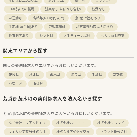
年間休日120日以上
週32h以上
新卒可
ブランク可
~18時までの職場
残業なし(ほぼなし含む)
転勤なし
車通勤可
高給与(600万円以上)
寮・借上社宅あり
住宅補助(手当)あり
管理薬剤師
認定薬剤師取得支援あり
教育制度あり
シフト制
大手チェーン以外
ヘルプ体制充実
関東エリアから探す
関東の薬剤師求人をエリアからお探しいただけます。
茨城県
栃木県
群馬県
埼玉県
千葉県
東京都
神奈川県
山梨県
芳賀郡茂木町の薬剤師求人を法人名から探す
芳賀郡茂木町の薬剤師求人を法人名からお探しいただけます。
株式会社エフアンドエフ
株式会社ハーモニー
株式会社フレンド
ウエルシア薬局株式会社
株式会社アイセイ薬局
クラフト株式会社