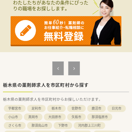
わたしたちがあなたの条件にぴった
りの職場をお探しします。
栃木県の薬剤師求人を市区町村から探す
栃木県の薬剤師求人を市区町村からお探しいただけます。
宇都宮市
足利市
栃木市
佐野市
鹿沼市
日光市
小山市
真岡市
大田原市
矢板市
那須塩原市
さくら市
那須烏山市
下野市
河内郡上三川町