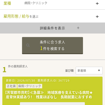
業種
病院・クリニック
雇用形態 / 給与
を選ぶ
詳細条件を表示
条件に合う求人
1
件を
検索する
1
件の薬剤師求人
並び順
更新日：
2026/07/30
薬剤師求人ID：
367729
正社員
病院・クリニック
【芳賀郡市貝町】≪急募≫ 地域医療を支えている病院★
産育休実績あり！ 残業ほぼなし 長期就業におすすめ