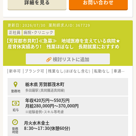
詳細を見る
お問い合わせ
を大切にしている企業です。
■地域密着型の調剤薬局として地域活動やイベント開催に力を
入れています。
■新卒の受け入れも積極的にしており、社内の風通しもよく働き
更新日：
2026/07/30
薬剤師求人ID：
367729
やすい社風です。
■働き方に制限のある薬剤師さん向けに準社員制度もあります
正社員
病院・クリニック
ので、気になる方はお気軽にお問合せ下さい！
【芳賀郡市貝町】≪急募≫ 地域医療を支えている病院★
産育休実績あり！ 残業ほぼなし 長期就業におすすめ
検討リストに追加
新卒可
ブランク可
残業なし(ほぼなし含む)
転勤なし
車通勤可
栃木県 芳賀郡茂木町
多田羅駅 (真岡鐵道真岡線)
勤務地
年収420万円～550万円
月給280,000円～370,000円
給与
※経験者例・スキル等考慮
月火水木金土
8：30～17：30(休憩60分)
勤務
時間