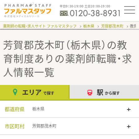
平日9：30-19：00 土日10：00-19：00
薬剤師の転職・求人サイト ファルマスタッフ
栃木県
芳賀郡茂木町
教育
芳賀郡茂木町（栃木県）の教
育制度あり
の薬剤師転職・求
人情報一覧
エリア
駅
で探す
から探す
都道府県
栃木県
市区町村
芳賀郡茂木町