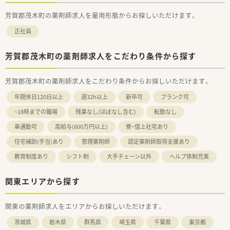
芳賀郡茂木町の薬剤師求人を雇用形態からお探しいただけます。
正社員
芳賀郡茂木町の薬剤師求人をこだわり条件から探す
芳賀郡茂木町の薬剤師求人をこだわり条件からお探しいただけます。
年間休日120日以上
週32h以上
新卒可
ブランク可
~18時までの職場
残業なし(ほぼなし含む)
転勤なし
車通勤可
高給与(600万円以上)
寮・借上社宅あり
住宅補助(手当)あり
管理薬剤師
認定薬剤師取得支援あり
教育制度あり
シフト制
大手チェーン以外
ヘルプ体制充実
関東エリアから探す
関東の薬剤師求人をエリアからお探しいただけます。
茨城県
栃木県
群馬県
埼玉県
千葉県
東京都