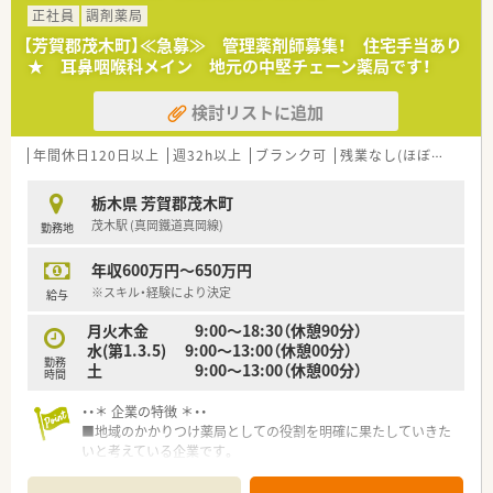
■栃木県を中心に展開し、今後も店舗拡大計画があります。
正社員
調剤薬局
■借り上げ社宅制度・住宅手当等福利厚生が充実しており、社員
【芳賀郡茂木町】≪急募≫ 管理薬剤師募集！ 住宅手当あり
を大切にしている企業です。
★ 耳鼻咽喉科メイン 地元の中堅チェーン薬局です！
■地域密着型の調剤薬局として地域活動やイベント開催に力を
入れています。
検討リストに追加
■新卒の受け入れも積極的にしており、社内の風通しもよく働き
やすい社風です。
■働き方に制限のある薬剤師さん向けに準社員制度もあります
年間休日120日以上
週32h以上
ブランク可
残業なし(ほぼなし含む)
ので、気になる方はお気軽にお問合せ下さい！
栃木県 芳賀郡茂木町
茂木駅 (真岡鐵道真岡線)
勤務地
年収600万円～650万円
※スキル・経験により決定
給与
月火木金 9:00～18:30（休憩90分）
水(第1.3.5) 9:00～13:00（休憩00分）
勤務
土 9:00～13:00（休憩00分）
時間
・・＊ 企業の特徴 ＊・・
■地域のかかりつけ薬局としての役割を明確に果たしていきた
いと考えている企業です。
■栃木県を中心に展開し、今後も店舗拡大計画があります。
■借り上げ社宅制度・住宅手当等福利厚生が充実しており、社員