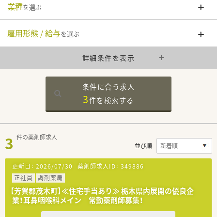
業種
を選ぶ
雇用形態 / 給与
を選ぶ
詳細条件を表示
条件に合う求人
3
件を
検索する
3
件の薬剤師求人
並び順
更新日：
2026/07/30
薬剤師求人ID：
349886
正社員
調剤薬局
【芳賀郡茂木町】≪住宅手当あり≫ 栃木県内展開の優良企
業！耳鼻咽喉科メイン 常勤薬剤師募集！