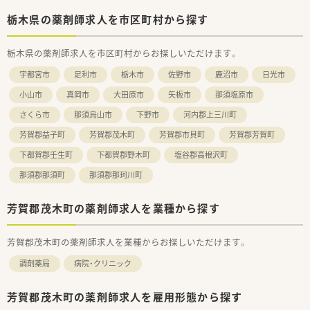
栃木県の薬剤師求人を市区町村から探す
栃木県の薬剤師求人を市区町村からお探しいただけます。
宇都宮市
足利市
栃木市
佐野市
鹿沼市
日光市
小山市
真岡市
大田原市
矢板市
那須塩原市
さくら市
那須烏山市
下野市
河内郡上三川町
芳賀郡益子町
芳賀郡茂木町
芳賀郡市貝町
芳賀郡芳賀町
下都賀郡壬生町
下都賀郡野木町
塩谷郡高根沢町
那須郡那須町
那須郡那珂川町
芳賀郡茂木町の薬剤師求人を業種から探す
芳賀郡茂木町の薬剤師求人を業種からお探しいただけます。
調剤薬局
病院・クリニック
芳賀郡茂木町の薬剤師求人を雇用形態から探す