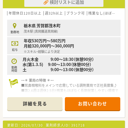
検討リストに追加
年間休日120日以上
週32h以上
ブランク可
残業なし(ほぼなし含む)
栃木県 芳賀郡茂木町
茂木駅 (真岡鐵道真岡線)
勤務地
年収530万円～580万円
月給320,000円～360,000円
給与
※スキル・経験により決定
月火木金 9:00～18:30（休憩90分）
水(第1.3.5) 9:00～13:00（休憩00分）
勤務
土 9:00～13:00（休憩00分）
時間
・・＊ 薬局の特徴 ＊・・
■耳鼻咽喉科をメインで応需している調剤薬局で正社員募集♪
■第2.4週は週休2.5日！残業もほぼなく長期就業しやすい環境で
す。
■借り上げ社宅制度・住宅手当あり！栃木県内を中心に展開して
詳細を見る
お問い合わせ
おり安定経営の企業です。
・・＊ 企業の特徴 ＊・・
■地域のかかりつけ薬局としての役割を明確に果たしていきた
更新日：
2026/07/30
薬剤師求人ID：
391718
いと考えている企業です。