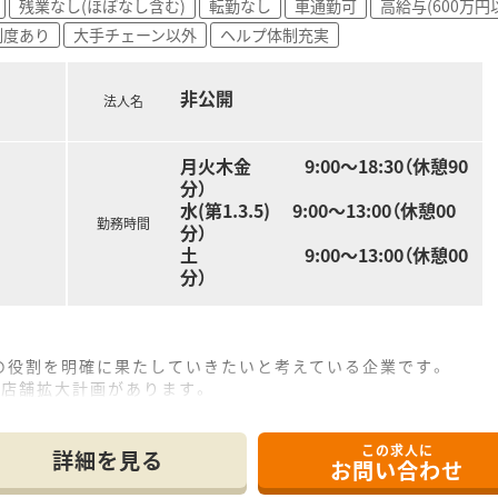
残業なし(ほぼなし含む)
転勤なし
車通勤可
高給与(600万円
制度あり
大手チェーン以外
ヘルプ体制充実
非公開
法人名
月火木金 9:00～18:30（休憩90
分）
水(第1.3.5) 9:00～13:00（休憩00
勤務時間
分）
土 9:00～13:00（休憩00
分）
の役割を明確に果たしていきたいと考えている企業です。
も店舗拡大計画があります。
等福利厚生が充実しており、社員を大切にしている企業です。
地域活動やイベント開催に力を入れています。
この求人に
ており、社内の風通しもよく働きやすい社風です。
詳細を見る
お問い合わせ
ん向けに準社員制度もありますので、気になる方はお気軽にお問