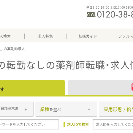
平日9：30-19：00 土日10：00-19：
人検索
求人特集
転職ガイド
ファル
し
の転勤なし
の薬剤師転職・求人
す
業種
雇用形態 / 給
芳賀郡茂木町
を選ぶ
求人IDで検索