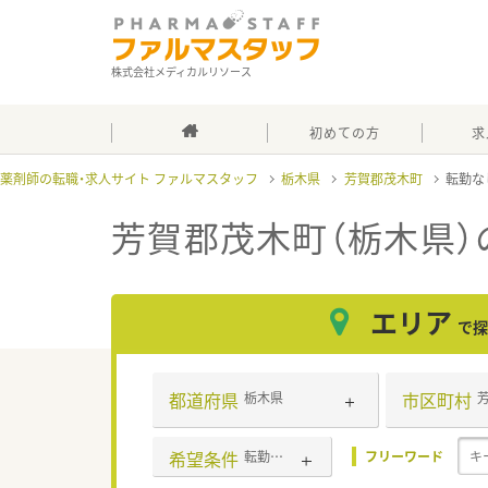
株式会社メディカルリソース
初めての方
求
薬剤師の転職・求人サイト ファルマスタッフ
栃木県
芳賀郡茂木町
転勤な
芳賀郡茂木町（栃木県）
エリア
で探
都道府県
市区町村
栃木県
希望条件
転勤なし
フリーワード