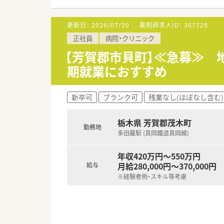
更新日：
2026/07/30
薬剤師求人ID：
367729
正社員
病院・クリニック
【芳賀郡市貝町】≪急募≫ 
期就業におすすめ
新卒可
ブランク可
残業なし(ほぼなし含む)
栃木県 芳賀郡茂木町
勤務地
多田羅駅 (真岡鐵道真岡線)
年収420万円～550万円
月給280,000円～370,000円
給与
※経験者例・スキル等考慮