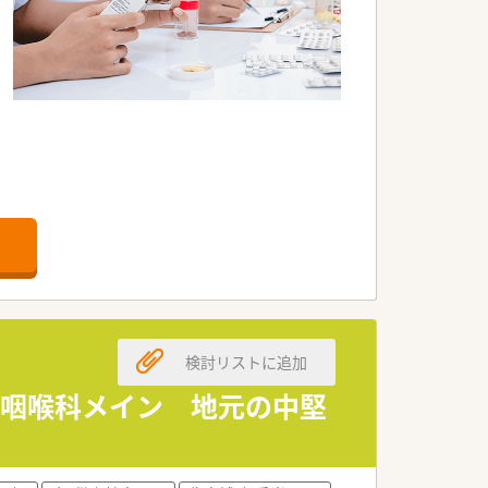
検討リストに追加
合せ下さい！
鼻咽喉科メイン 地元の中堅