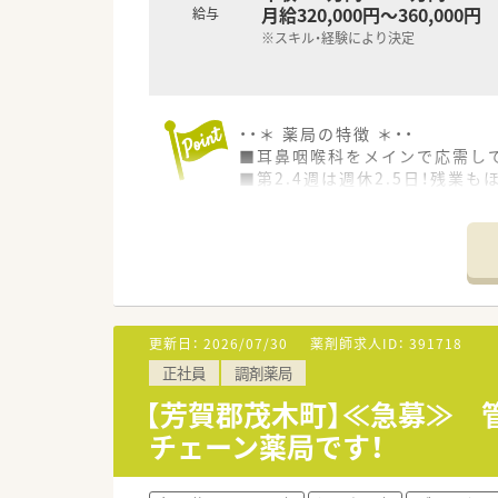
月給320,000円～360,000円
給与
※スキル・経験により決定
・・＊ 薬局の特徴 ＊・・
■耳鼻咽喉科をメインで応需し
■第2.4週は週休2.5日！残業
■借り上げ社宅制度・住宅手当
・・＊ 企業の特徴 ＊・・
■地域のかかりつけ薬局として
■栃木県を中心に展開し、今後
■借り上げ社宅制度・住宅手当
■地域密着型の調剤薬局として
更新日：
2026/07/30
薬剤師求人ID：
391718
■新卒の受け入れも積極的にし
正社員
調剤薬局
■働き方に制限のある薬剤師さ
【芳賀郡茂木町】≪急募≫ 
チェーン薬局です！