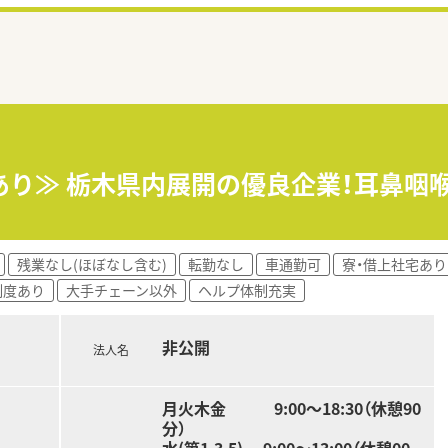
あり≫ 栃木県内展開の優良企業！耳鼻咽
残業なし(ほぼなし含む)
転勤なし
車通勤可
寮・借上社宅あり
制度あり
大手チェーン以外
ヘルプ体制充実
非公開
法人名
月火木金 9:00～18:30（休憩90
分）