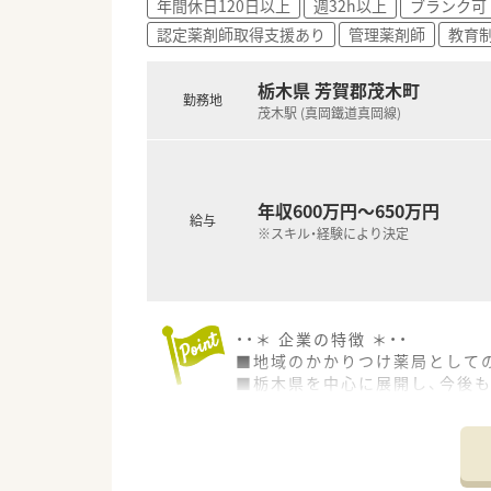
年間休日120日以上
週32h以上
ブランク可
認定薬剤師取得支援あり
管理薬剤師
教育
栃木県 芳賀郡茂木町
勤務地
茂木駅 (真岡鐵道真岡線)
年収600万円～650万円
給与
※スキル・経験により決定
・・＊ 企業の特徴 ＊・・
■地域のかかりつけ薬局として
■栃木県を中心に展開し、今後
■借り上げ社宅制度・住宅手当
■地域密着型の調剤薬局として
■新卒の受け入れも積極的にし
■働き方に制限のある薬剤師さ