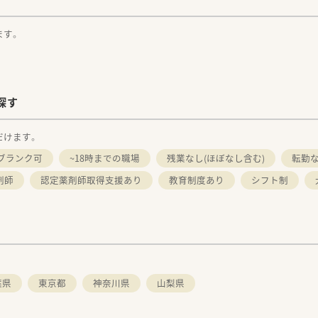
ます。
探す
だけます。
ブランク可
~18時までの職場
残業なし(ほぼなし含む)
転勤
剤師
認定薬剤師取得支援あり
教育制度あり
シフト制
葉県
東京都
神奈川県
山梨県