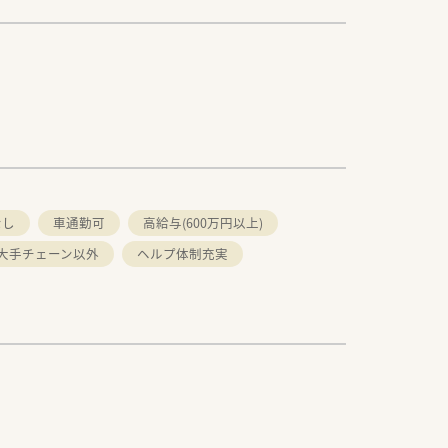
なし
車通勤可
高給与(600万円以上)
大手チェーン以外
ヘルプ体制充実