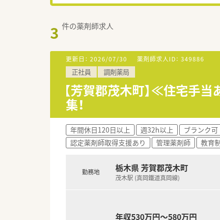
件の薬剤師求人
3
更新日：
2026/07/30
薬剤師求人ID：
349886
正社員
調剤薬局
【芳賀郡茂木町】≪住宅手当
集！
年間休日120日以上
週32h以上
ブランク可
認定薬剤師取得支援あり
管理薬剤師
教育
栃木県 芳賀郡茂木町
勤務地
茂木駅 (真岡鐵道真岡線)
年収530万円～580万円