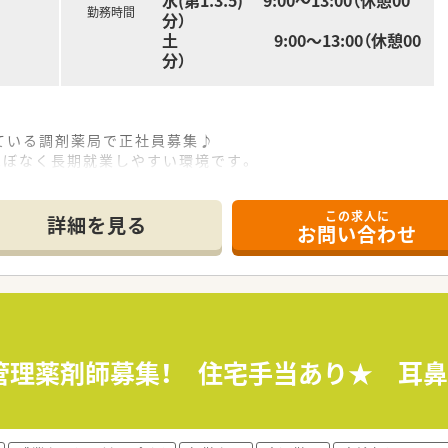
水(第1.3.5) 9:00～13:00（休憩00
勤務時間
分）
土 9:00～13:00（休憩00
分）
ている調剤薬局で正社員募集♪
もほぼなく長期就業しやすい環境です。
あり！栃木県内を中心に展開しており安定経営の企業です。
この求人に
詳細を見る
お問い合わせ
の役割を明確に果たしていきたいと考えている企業です。
も店舗拡大計画があります。
等福利厚生が充実しており、社員を大切にしている企業です。
地域活動やイベント開催に力を入れています。
ており、社内の風通しもよく働きやすい社風です。
ん向けに準社員制度もありますので、気になる方はお気軽にお問
管理薬剤師募集！ 住宅手当あり★ 耳