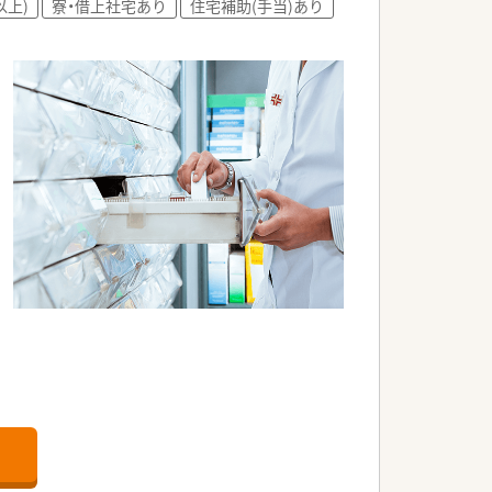
以上)
寮・借上社宅あり
住宅補助(手当)あり
合せ下さい！