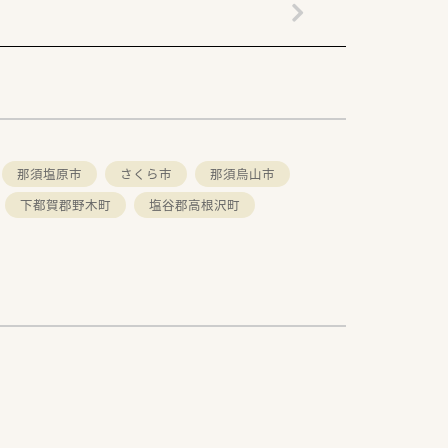
那須塩原市
さくら市
那須烏山市
下都賀郡野木町
塩谷郡高根沢町