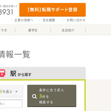
00
（祝日を除く）
【無料】転職サポート登録
企業の皆様へ
会社概要
お問い合わせ
マラボ
薬学生
支店紹介
情報一覧
駅
から探す
条件に合う求人
与
を選ぶ
3
件を
検索する